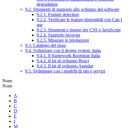
degradation
9.2. Strumenti di supporto allo sviluppo del software
9.2.1. Feature detection
9.2.2. Verificare le feature disponibili con Can I
use
9.2.3. Strumenti e risorse per CSS e JavaScript
9.2.4. Supporto browser
9.2.5. Misurare le prestazioni
9.3. Catalogo del riuso
9.4. Sviluppare con il design system .italia
9.4.1. Il framework Bootstrap Italia
9.4.2. Il kit di sviluppo React
9.4.3. Il kit di sviluppo Angular
9.5. Sviluppare con i modelli di sito e servizi
None
None
A
B
C
D
E
I
M