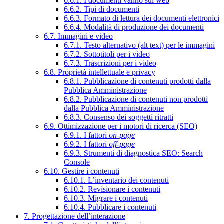
6.6.1. I documenti vanno sul web
6.6.2. Tipi di documenti
6.6.3. Formato di lettura dei documenti elettronici
6.6.4. Modalità di produzione dei documenti
6.7. Immagini e video
6.7.1. Testo alternativo (alt text) per le immagini
6.7.2. Sottotitoli per i video
6.7.3. Trascrizioni per i video
6.8. Proprietà intellettuale e privacy
6.8.1. Pubblicazione di contenuti prodotti dalla
Pubblica Amministrazione
6.8.2. Pubblicazione di contenuti non prodotti
dalla Pubblica Amministrazione
6.8.3. Consenso dei soggetti ritratti
6.9. Ottimizzazione per i motori di ricerca (SEO)
6.9.1. I fattori
on-page
6.9.2. I fattori
off-page
6.9.3. Strumenti di diagnostica SEO: Search
Console
6.10. Gestire i contenuti
6.10.1. L’inventario dei contenuti
6.10.2. Revisionare i contenuti
6.10.3. Migrare i contenuti
6.10.4. Pubblicare i contenuti
7. Progettazione dell’interazione