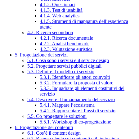
4.1.2. Questionari
4.1.3. Test di usabilità
4.1.4. Web analytics
4.1.5. Strumenti di mappatura dell’esperienza
utente
4.2. Ricerca secondaria
4.2.1. Ricerca documentale
4.2.2. Analisi benchmark
4.2.3. Valutazione euristica
5. Progettazione dei servizi
5.1. Cosa sono i servizi e il service design
5.2. Progettare servizi pubblici digitali
5.3. Definire il modello di servizio
5.3.1. Identificare gli attori coinvolti
5.3.2. Formulare la proposta di valore
5.3.3. Inquadrare gli elementi costitutivi del
servizio
5.4. Descrivere il funzionamento del servizio
5.4.1. Mappare l’ecosistema
5.4.2. Rappresentare i flussi di servizio
5.5. Co-progettare le soluzioni
5.5.1. Workshop di co-progettazione
6. Progettazione dei contenuti
6.1. Cos’è il content design
6.2. Ricerca utente sui contenuti e il linguaggio