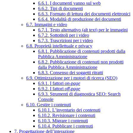
6.6.1. I documenti vanno sul web
6.6.2. Tipi di documenti
6.6.3. Formato di lettura dei documenti elettronici
6.6.4. Modalità di produzione dei documenti
6.7. Immagini e video
6.7.1. Testo alternativo (alt text) per le immagini
6.7.2. Sottotitoli per i video
6.7.3. Trascrizioni per i video
6.8. Proprietà intellettuale e privacy
6.8.1. Pubblicazione di contenuti prodotti dalla
Pubblica Amministrazione
6.8.2. Pubblicazione di contenuti non prodotti
dalla Pubblica Amministrazione
6.8.3. Consenso dei soggetti ritratti
6.9. Ottimizzazione per i motori di ricerca (SEO)
6.9.1. I fattori
on-page
6.9.2. I fattori
off-page
6.9.3. Strumenti di diagnostica SEO: Search
Console
6.10. Gestire i contenuti
6.10.1. L’inventario dei contenuti
6.10.2. Revisionare i contenuti
6.10.3. Migrare i contenuti
6.10.4. Pubblicare i contenuti
7. Progettazione dell’interazione