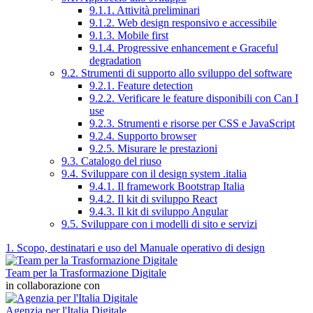
9.1.1. Attività preliminari
9.1.2. Web design responsivo e accessibile
9.1.3. Mobile first
9.1.4. Progressive enhancement e Graceful
degradation
9.2. Strumenti di supporto allo sviluppo del software
9.2.1. Feature detection
9.2.2. Verificare le feature disponibili con Can I
use
9.2.3. Strumenti e risorse per CSS e JavaScript
9.2.4. Supporto browser
9.2.5. Misurare le prestazioni
9.3. Catalogo del riuso
9.4. Sviluppare con il design system .italia
9.4.1. Il framework Bootstrap Italia
9.4.2. Il kit di sviluppo React
9.4.3. Il kit di sviluppo Angular
9.5. Sviluppare con i modelli di sito e servizi
1. Scopo, destinatari e uso del Manuale operativo di design
Team per la Trasformazione Digitale
in collaborazione con
Agenzia per l'Italia Digitale