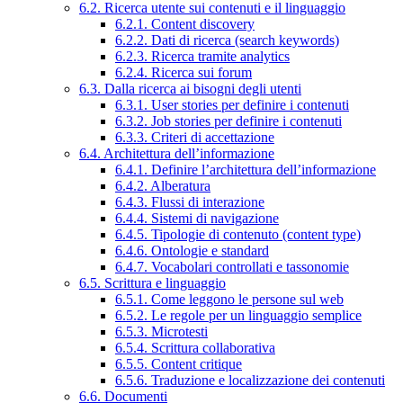
6.2. Ricerca utente sui contenuti e il linguaggio
6.2.1. Content discovery
6.2.2. Dati di ricerca (search keywords)
6.2.3. Ricerca tramite analytics
6.2.4. Ricerca sui forum
6.3. Dalla ricerca ai bisogni degli utenti
6.3.1. User stories per definire i contenuti
6.3.2. Job stories per definire i contenuti
6.3.3. Criteri di accettazione
6.4. Architettura dell’informazione
6.4.1. Definire l’architettura dell’informazione
6.4.2. Alberatura
6.4.3. Flussi di interazione
6.4.4. Sistemi di navigazione
6.4.5. Tipologie di contenuto (content type)
6.4.6. Ontologie e standard
6.4.7. Vocabolari controllati e tassonomie
6.5. Scrittura e linguaggio
6.5.1. Come leggono le persone sul web
6.5.2. Le regole per un linguaggio semplice
6.5.3. Microtesti
6.5.4. Scrittura collaborativa
6.5.5. Content critique
6.5.6. Traduzione e localizzazione dei contenuti
6.6. Documenti