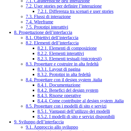
7.1. Caratteristiche dell’interazione
7.2. User stories per definire l’interazione
7.2.1. Differenza tra scenari e user stories
7.3. Flussi di interazione
7.4. Wireframe
7.5. Prototipi interattivi
8. Progettazione dell’interfaccia
8.1. Obiettivi dell’interfaccia
8.2. Elementi dell’interfaccia
8.2.1. Elementi di composizione
8.2.2. Elementi interattivi
8.2.3. Elementi testuali (microtesti)
8.3. Progettare e costruire in alta fedeltà
8.3.1. Layout di pagina
8.3.2. Prototipi in alta fedeltà
8.4. Progettare con il design system .italia
8.4.1. Documentazione
8.4.2. Benefici del design system
8.4.3. Risorse operative
8.4.4. Come contribuire al design system .italia
8.5. Progettare con i modelli di sito e servizi
8.5.1. Vantaggi dell’utilizzo dei modelli
8.5.2. I modelli di sito e servizi disponibili
9. Sviluppo dell’interfaccia
9.1. Approccio allo sviluppo