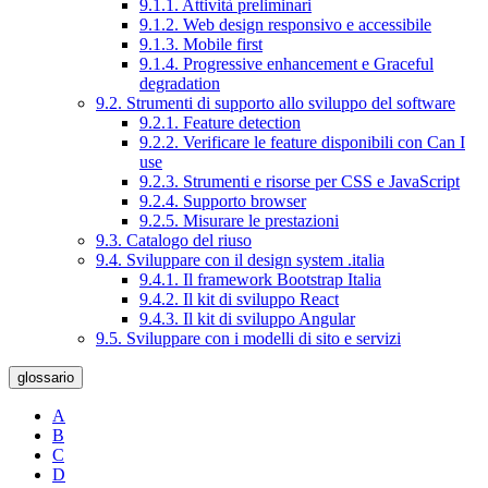
9.1.1. Attività preliminari
9.1.2. Web design responsivo e accessibile
9.1.3. Mobile first
9.1.4. Progressive enhancement e Graceful
degradation
9.2. Strumenti di supporto allo sviluppo del software
9.2.1. Feature detection
9.2.2. Verificare le feature disponibili con Can I
use
9.2.3. Strumenti e risorse per CSS e JavaScript
9.2.4. Supporto browser
9.2.5. Misurare le prestazioni
9.3. Catalogo del riuso
9.4. Sviluppare con il design system .italia
9.4.1. Il framework Bootstrap Italia
9.4.2. Il kit di sviluppo React
9.4.3. Il kit di sviluppo Angular
9.5. Sviluppare con i modelli di sito e servizi
glossario
A
B
C
D