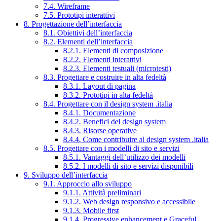
7.4. Wireframe
7.5. Prototipi interattivi
8. Progettazione dell’interfaccia
8.1. Obiettivi dell’interfaccia
8.2. Elementi dell’interfaccia
8.2.1. Elementi di composizione
8.2.2. Elementi interattivi
8.2.3. Elementi testuali (microtesti)
8.3. Progettare e costruire in alta fedeltà
8.3.1. Layout di pagina
8.3.2. Prototipi in alta fedeltà
8.4. Progettare con il design system .italia
8.4.1. Documentazione
8.4.2. Benefici del design system
8.4.3. Risorse operative
8.4.4. Come contribuire al design system .italia
8.5. Progettare con i modelli di sito e servizi
8.5.1. Vantaggi dell’utilizzo dei modelli
8.5.2. I modelli di sito e servizi disponibili
9. Sviluppo dell’interfaccia
9.1. Approccio allo sviluppo
9.1.1. Attività preliminari
9.1.2. Web design responsivo e accessibile
9.1.3. Mobile first
9.1.4. Progressive enhancement e Graceful