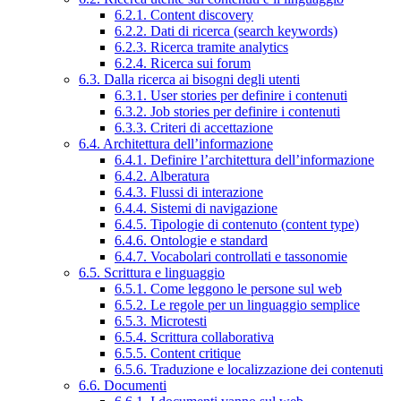
6.2.1. Content discovery
6.2.2. Dati di ricerca (search keywords)
6.2.3. Ricerca tramite analytics
6.2.4. Ricerca sui forum
6.3. Dalla ricerca ai bisogni degli utenti
6.3.1. User stories per definire i contenuti
6.3.2. Job stories per definire i contenuti
6.3.3. Criteri di accettazione
6.4. Architettura dell’informazione
6.4.1. Definire l’architettura dell’informazione
6.4.2. Alberatura
6.4.3. Flussi di interazione
6.4.4. Sistemi di navigazione
6.4.5. Tipologie di contenuto (content type)
6.4.6. Ontologie e standard
6.4.7. Vocabolari controllati e tassonomie
6.5. Scrittura e linguaggio
6.5.1. Come leggono le persone sul web
6.5.2. Le regole per un linguaggio semplice
6.5.3. Microtesti
6.5.4. Scrittura collaborativa
6.5.5. Content critique
6.5.6. Traduzione e localizzazione dei contenuti
6.6. Documenti