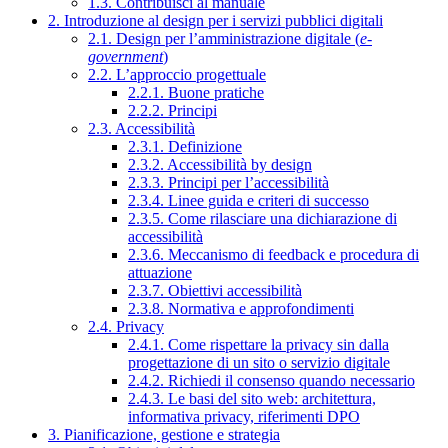
1.3. Contribuisci al manuale
2. Introduzione al design per i servizi pubblici digitali
2.1. Design per l’amministrazione digitale (
e-
government
)
2.2. L’approccio progettuale
2.2.1. Buone pratiche
2.2.2. Principi
2.3. Accessibilità
2.3.1. Definizione
2.3.2. Accessibilità by design
2.3.3. Principi per l’accessibilità
2.3.4. Linee guida e criteri di successo
2.3.5. Come rilasciare una dichiarazione di
accessibilità
2.3.6. Meccanismo di feedback e procedura di
attuazione
2.3.7. Obiettivi accessibilità
2.3.8. Normativa e approfondimenti
2.4. Privacy
2.4.1. Come rispettare la privacy sin dalla
progettazione di un sito o servizio digitale
2.4.2. Richiedi il consenso quando necessario
2.4.3. Le basi del sito web: architettura,
informativa privacy, riferimenti DPO
3. Pianificazione, gestione e strategia