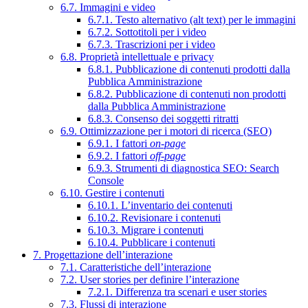
6.7. Immagini e video
6.7.1. Testo alternativo (alt text) per le immagini
6.7.2. Sottotitoli per i video
6.7.3. Trascrizioni per i video
6.8. Proprietà intellettuale e privacy
6.8.1. Pubblicazione di contenuti prodotti dalla
Pubblica Amministrazione
6.8.2. Pubblicazione di contenuti non prodotti
dalla Pubblica Amministrazione
6.8.3. Consenso dei soggetti ritratti
6.9. Ottimizzazione per i motori di ricerca (SEO)
6.9.1. I fattori
on-page
6.9.2. I fattori
off-page
6.9.3. Strumenti di diagnostica SEO: Search
Console
6.10. Gestire i contenuti
6.10.1. L’inventario dei contenuti
6.10.2. Revisionare i contenuti
6.10.3. Migrare i contenuti
6.10.4. Pubblicare i contenuti
7. Progettazione dell’interazione
7.1. Caratteristiche dell’interazione
7.2. User stories per definire l’interazione
7.2.1. Differenza tra scenari e user stories
7.3. Flussi di interazione