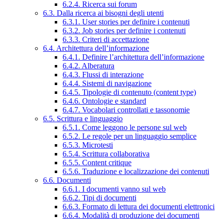
6.2.4. Ricerca sui forum
6.3. Dalla ricerca ai bisogni degli utenti
6.3.1. User stories per definire i contenuti
6.3.2. Job stories per definire i contenuti
6.3.3. Criteri di accettazione
6.4. Architettura dell’informazione
6.4.1. Definire l’architettura dell’informazione
6.4.2. Alberatura
6.4.3. Flussi di interazione
6.4.4. Sistemi di navigazione
6.4.5. Tipologie di contenuto (content type)
6.4.6. Ontologie e standard
6.4.7. Vocabolari controllati e tassonomie
6.5. Scrittura e linguaggio
6.5.1. Come leggono le persone sul web
6.5.2. Le regole per un linguaggio semplice
6.5.3. Microtesti
6.5.4. Scrittura collaborativa
6.5.5. Content critique
6.5.6. Traduzione e localizzazione dei contenuti
6.6. Documenti
6.6.1. I documenti vanno sul web
6.6.2. Tipi di documenti
6.6.3. Formato di lettura dei documenti elettronici
6.6.4. Modalità di produzione dei documenti