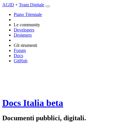
AGID
+
Team Digitale
Piano Triennale
Le community
Developers
Designers
Gli strumenti
Forum
Docs
GitHub
Docs Italia
beta
Documenti pubblici, digitali.