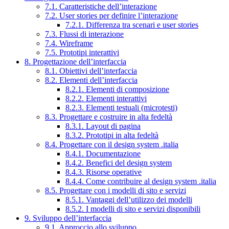
7.1. Caratteristiche dell’interazione
7.2. User stories per definire l’interazione
7.2.1. Differenza tra scenari e user stories
7.3. Flussi di interazione
7.4. Wireframe
7.5. Prototipi interattivi
8. Progettazione dell’interfaccia
8.1. Obiettivi dell’interfaccia
8.2. Elementi dell’interfaccia
8.2.1. Elementi di composizione
8.2.2. Elementi interattivi
8.2.3. Elementi testuali (microtesti)
8.3. Progettare e costruire in alta fedeltà
8.3.1. Layout di pagina
8.3.2. Prototipi in alta fedeltà
8.4. Progettare con il design system .italia
8.4.1. Documentazione
8.4.2. Benefici del design system
8.4.3. Risorse operative
8.4.4. Come contribuire al design system .italia
8.5. Progettare con i modelli di sito e servizi
8.5.1. Vantaggi dell’utilizzo dei modelli
8.5.2. I modelli di sito e servizi disponibili
9. Sviluppo dell’interfaccia
9.1. Approccio allo sviluppo