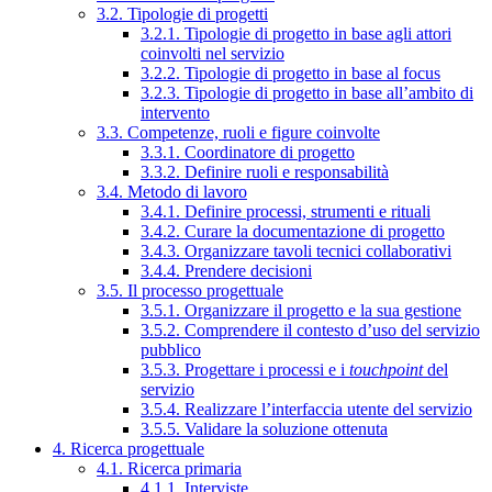
3.2. Tipologie di progetti
3.2.1. Tipologie di progetto in base agli attori
coinvolti nel servizio
3.2.2. Tipologie di progetto in base al focus
3.2.3. Tipologie di progetto in base all’ambito di
intervento
3.3. Competenze, ruoli e figure coinvolte
3.3.1. Coordinatore di progetto
3.3.2. Definire ruoli e responsabilità
3.4. Metodo di lavoro
3.4.1. Definire processi, strumenti e rituali
3.4.2. Curare la documentazione di progetto
3.4.3. Organizzare tavoli tecnici collaborativi
3.4.4. Prendere decisioni
3.5. Il processo progettuale
3.5.1. Organizzare il progetto e la sua gestione
3.5.2. Comprendere il contesto d’uso del servizio
pubblico
3.5.3. Progettare i processi e i
touchpoint
del
servizio
3.5.4. Realizzare l’interfaccia utente del servizio
3.5.5. Validare la soluzione ottenuta
4. Ricerca progettuale
4.1. Ricerca primaria
4.1.1. Interviste