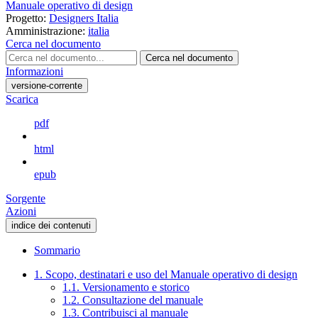
Manuale operativo di design
Progetto:
Designers Italia
Amministrazione:
italia
Cerca nel documento
Cerca nel documento
Informazioni
versione-corrente
Scarica
pdf
html
epub
Sorgente
Azioni
indice dei contenuti
Sommario
1. Scopo, destinatari e uso del Manuale operativo di design
1.1. Versionamento e storico
1.2. Consultazione del manuale
1.3. Contribuisci al manuale