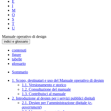
E
I
M
O
S
T
U
Manuale operativo di design
indici e glossario
contenuti
figure
tabelle
glossario
Sommario
1. Scopo, destinatari e uso del Manuale operativo di design
1.1. Versionamento e storico
1.2. Consultazione del manuale
1.3. Contribuisci al manuale
2. Introduzione al design per i servizi pubblici digitali
2.1. Design per l’amministrazione digitale (
e-
government
)