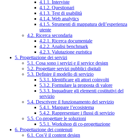
4.1.1. Interviste
4.1.2. Questionari
4.1.3. Test di usabilità
4.1.4. Web analytics
4.1.5. Strumenti di mappatura dell’esperienza
utente
4.2. Ricerca secondaria
4.2.1. Ricerca documentale
4.2.2. Analisi benchmark
4.2.3. Valutazione euristica
5. Progettazione dei servizi
5.1. Cosa sono i servizi e il service design
5.2. Progettare servizi pubblici digitali
5.3. Definire il modello di servizio
5.3.1. Identificare gli attori coinvolti
5.3.2. Formulare la proposta di valore
5.3.3. Inquadrare gli elementi costitutivi del
servizio
5.4. Descrivere il funzionamento del servizio
5.4.1. Mappare l’ecosistema
5.4.2. Rappresentare i flussi di servizio
5.5. Co-progettare le soluzioni
5.5.1. Workshop di co-progettazione
6. Progettazione dei contenuti
6.1. Cos’è il content design