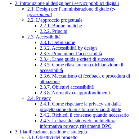
2. Introduzione al design per i servizi pubblici digitali
2.1. Design per l’amministrazione digitale (
e-
government
)
2.2. L’approccio progettuale
2.2.1. Buone pratiche
2.2.2. Principi
2.3. Accessibilità
2.3.1. Definizione
2.3.2. Accessibilità by design
2.3.3. Principi per l’accessibilità
2.3.4. Linee guida e criteri di successo
2.3.5. Come rilasciare una dichiarazione di
accessibilità
2.3.6. Meccanismo di feedback e procedura di
attuazione
2.3.7. Obiettivi accessibilità
2.3.8. Normativa e approfondimenti
2.4. Privacy
2.4.1. Come rispettare la privacy sin dalla
progettazione di un sito o servizio digitale
2.4.2. Richiedi il consenso quando necessario
2.4.3. Le basi del sito web: architettura,
informativa privacy, riferimenti DPO
3. Pianificazione, gestione e strategia
3.1. Obiettivi del progetto