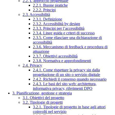
2.2. L’approccio progettuale
2.2.1. Buone pratiche
2.2.2. Principi
2.3. Accessibilità
2.3.1. Definizione
2.3.2. Accessibilità by design
2.3.3. Principi per l’accessibilità
2.3.4. Linee guida e criteri di successo
2.3.5. Come rilasciare una dichiarazione di
accessibilità
2.3.6. Meccanismo di feedback e procedura di
attuazione
2.3.7. Obiettivi accessibilità
2.3.8. Normativa e approfondimenti
2.4. Privacy
2.4.1. Come rispettare la privacy sin dalla
progettazione di un sito o servizio digitale
2.4.2. Richiedi il consenso quando necessario
2.4.3. Le basi del sito web: architettura,
informativa privacy, riferimenti DPO
3. Pianificazione, gestione e strategia
3.1. Obiettivi del progetto
3.2. Tipologie di progetti
3.2.1. Tipologie di progetto in base agli attori
coinvolti nel servizio