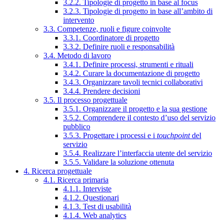
3.2.2. Tipologie di progetto in base al focus
3.2.3. Tipologie di progetto in base all’ambito di
intervento
3.3. Competenze, ruoli e figure coinvolte
3.3.1. Coordinatore di progetto
3.3.2. Definire ruoli e responsabilità
3.4. Metodo di lavoro
3.4.1. Definire processi, strumenti e rituali
3.4.2. Curare la documentazione di progetto
3.4.3. Organizzare tavoli tecnici collaborativi
3.4.4. Prendere decisioni
3.5. Il processo progettuale
3.5.1. Organizzare il progetto e la sua gestione
3.5.2. Comprendere il contesto d’uso del servizio
pubblico
3.5.3. Progettare i processi e i
touchpoint
del
servizio
3.5.4. Realizzare l’interfaccia utente del servizio
3.5.5. Validare la soluzione ottenuta
4. Ricerca progettuale
4.1. Ricerca primaria
4.1.1. Interviste
4.1.2. Questionari
4.1.3. Test di usabilità
4.1.4. Web analytics