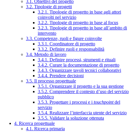
3.1. Obiettivi del progetto
3.2. Tipologie di progetti
3.2.1. Tipologie di progetto in base agli attori
coinvolti nel servizio
3.2.2. Tipologie di progetto in base al focus
3.2.3. Tipologie di progetto in base all’ambito di
intervento
3.3. Competenze, ruoli e figure coinvolte
3.3.1. Coordinatore di progetto
3.3.2. Definire ruoli e responsabilità
3.4. Metodo di lavoro
3.4.1. Definire processi, strumenti e rituali
3.4.2. Curare la documentazione di progetto
3.4.3. Organizzare tavoli tecnici collaborativi
3.4.4. Prendere decisioni
3.5. Il processo progettuale
3.5.1. Organizzare il progetto e la sua gestione
3.5.2. Comprendere il contesto d’uso del servizio
pubblico
3.5.3. Progettare i processi e i
touchpoint
del
servizio
3.5.4. Realizzare l’interfaccia utente del servizio
3.5.5. Validare la soluzione ottenuta
4. Ricerca progettuale
4.1. Ricerca primaria