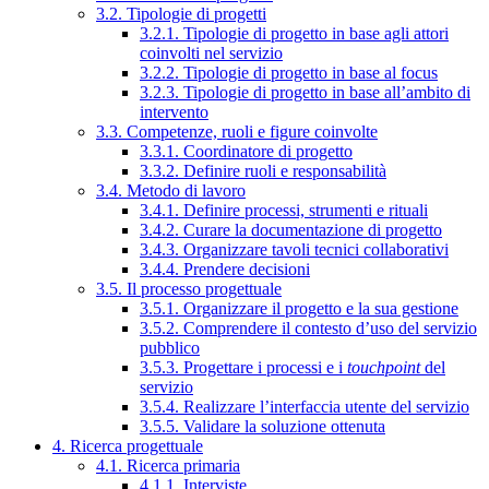
3.2. Tipologie di progetti
3.2.1. Tipologie di progetto in base agli attori
coinvolti nel servizio
3.2.2. Tipologie di progetto in base al focus
3.2.3. Tipologie di progetto in base all’ambito di
intervento
3.3. Competenze, ruoli e figure coinvolte
3.3.1. Coordinatore di progetto
3.3.2. Definire ruoli e responsabilità
3.4. Metodo di lavoro
3.4.1. Definire processi, strumenti e rituali
3.4.2. Curare la documentazione di progetto
3.4.3. Organizzare tavoli tecnici collaborativi
3.4.4. Prendere decisioni
3.5. Il processo progettuale
3.5.1. Organizzare il progetto e la sua gestione
3.5.2. Comprendere il contesto d’uso del servizio
pubblico
3.5.3. Progettare i processi e i
touchpoint
del
servizio
3.5.4. Realizzare l’interfaccia utente del servizio
3.5.5. Validare la soluzione ottenuta
4. Ricerca progettuale
4.1. Ricerca primaria
4.1.1. Interviste