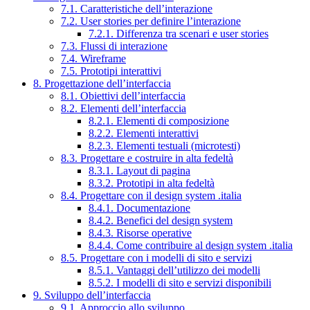
7.1. Caratteristiche dell’interazione
7.2. User stories per definire l’interazione
7.2.1. Differenza tra scenari e user stories
7.3. Flussi di interazione
7.4. Wireframe
7.5. Prototipi interattivi
8. Progettazione dell’interfaccia
8.1. Obiettivi dell’interfaccia
8.2. Elementi dell’interfaccia
8.2.1. Elementi di composizione
8.2.2. Elementi interattivi
8.2.3. Elementi testuali (microtesti)
8.3. Progettare e costruire in alta fedeltà
8.3.1. Layout di pagina
8.3.2. Prototipi in alta fedeltà
8.4. Progettare con il design system .italia
8.4.1. Documentazione
8.4.2. Benefici del design system
8.4.3. Risorse operative
8.4.4. Come contribuire al design system .italia
8.5. Progettare con i modelli di sito e servizi
8.5.1. Vantaggi dell’utilizzo dei modelli
8.5.2. I modelli di sito e servizi disponibili
9. Sviluppo dell’interfaccia
9.1. Approccio allo sviluppo