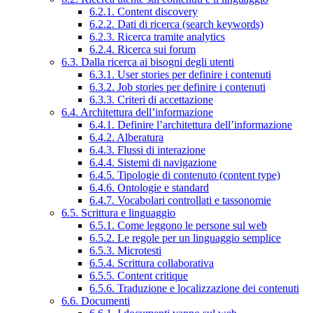
6.2.1. Content discovery
6.2.2. Dati di ricerca (search keywords)
6.2.3. Ricerca tramite analytics
6.2.4. Ricerca sui forum
6.3. Dalla ricerca ai bisogni degli utenti
6.3.1. User stories per definire i contenuti
6.3.2. Job stories per definire i contenuti
6.3.3. Criteri di accettazione
6.4. Architettura dell’informazione
6.4.1. Definire l’architettura dell’informazione
6.4.2. Alberatura
6.4.3. Flussi di interazione
6.4.4. Sistemi di navigazione
6.4.5. Tipologie di contenuto (content type)
6.4.6. Ontologie e standard
6.4.7. Vocabolari controllati e tassonomie
6.5. Scrittura e linguaggio
6.5.1. Come leggono le persone sul web
6.5.2. Le regole per un linguaggio semplice
6.5.3. Microtesti
6.5.4. Scrittura collaborativa
6.5.5. Content critique
6.5.6. Traduzione e localizzazione dei contenuti
6.6. Documenti