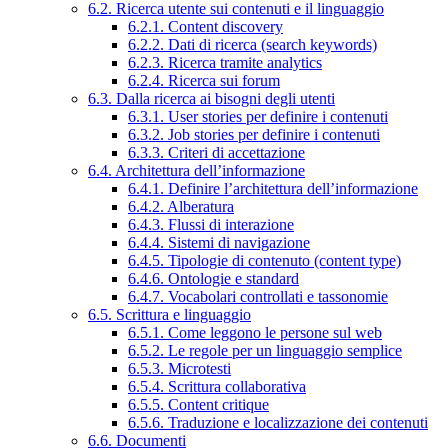
6.2. Ricerca utente sui contenuti e il linguaggio
6.2.1. Content discovery
6.2.2. Dati di ricerca (search keywords)
6.2.3. Ricerca tramite analytics
6.2.4. Ricerca sui forum
6.3. Dalla ricerca ai bisogni degli utenti
6.3.1. User stories per definire i contenuti
6.3.2. Job stories per definire i contenuti
6.3.3. Criteri di accettazione
6.4. Architettura dell’informazione
6.4.1. Definire l’architettura dell’informazione
6.4.2. Alberatura
6.4.3. Flussi di interazione
6.4.4. Sistemi di navigazione
6.4.5. Tipologie di contenuto (content type)
6.4.6. Ontologie e standard
6.4.7. Vocabolari controllati e tassonomie
6.5. Scrittura e linguaggio
6.5.1. Come leggono le persone sul web
6.5.2. Le regole per un linguaggio semplice
6.5.3. Microtesti
6.5.4. Scrittura collaborativa
6.5.5. Content critique
6.5.6. Traduzione e localizzazione dei contenuti
6.6. Documenti