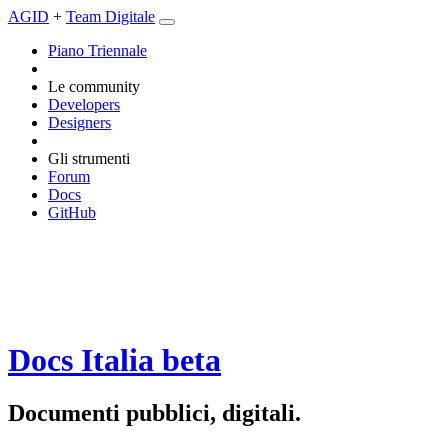
AGID
+
Team Digitale
Piano Triennale
Le community
Developers
Designers
Gli strumenti
Forum
Docs
GitHub
Docs Italia
beta
Documenti pubblici, digitali.