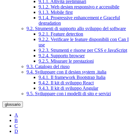
9.1.1. Attività preliminari
9.1.2. Web design responsivo e accessibile
9.1.3. Mobile first
9.1.4. Progressive enhancement e Graceful
degradation
9.2. Strumenti di supporto allo sviluppo del software
9.2.1. Feature detection
9.2.2. Verificare le feature disponibili con Can I
use
9.2.3. Strumenti e risorse per CSS e JavaScript
9.2.4. Supporto browser
9.2.5. Misurare le prestazioni
9.3. Catalogo del riuso
9.4. Sviluppare con il design system .italia
9.4.1. Il framework Bootstrap Italia
9.4.2. Il kit di sviluppo React
9.4.3. Il kit di sviluppo Angular
9.5. Sviluppare con i modelli di sito e servizi
glossario
A
B
C
D