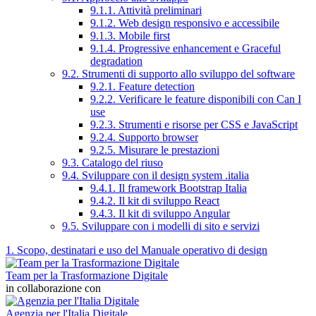
9.1.1. Attività preliminari
9.1.2. Web design responsivo e accessibile
9.1.3. Mobile first
9.1.4. Progressive enhancement e Graceful
degradation
9.2. Strumenti di supporto allo sviluppo del software
9.2.1. Feature detection
9.2.2. Verificare le feature disponibili con Can I
use
9.2.3. Strumenti e risorse per CSS e JavaScript
9.2.4. Supporto browser
9.2.5. Misurare le prestazioni
9.3. Catalogo del riuso
9.4. Sviluppare con il design system .italia
9.4.1. Il framework Bootstrap Italia
9.4.2. Il kit di sviluppo React
9.4.3. Il kit di sviluppo Angular
9.5. Sviluppare con i modelli di sito e servizi
1. Scopo, destinatari e uso del Manuale operativo di design
Team per la Trasformazione Digitale
in collaborazione con
Agenzia per l'Italia Digitale