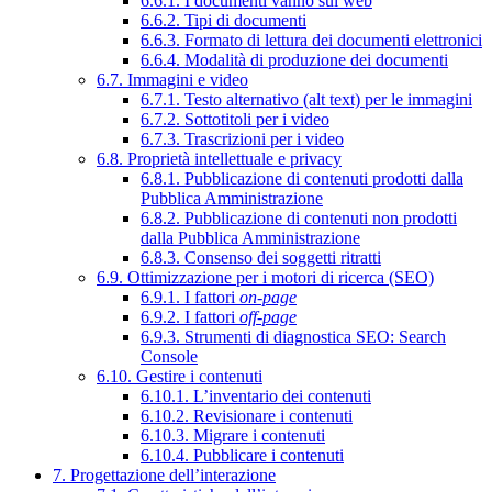
6.6.1. I documenti vanno sul web
6.6.2. Tipi di documenti
6.6.3. Formato di lettura dei documenti elettronici
6.6.4. Modalità di produzione dei documenti
6.7. Immagini e video
6.7.1. Testo alternativo (alt text) per le immagini
6.7.2. Sottotitoli per i video
6.7.3. Trascrizioni per i video
6.8. Proprietà intellettuale e privacy
6.8.1. Pubblicazione di contenuti prodotti dalla
Pubblica Amministrazione
6.8.2. Pubblicazione di contenuti non prodotti
dalla Pubblica Amministrazione
6.8.3. Consenso dei soggetti ritratti
6.9. Ottimizzazione per i motori di ricerca (SEO)
6.9.1. I fattori
on-page
6.9.2. I fattori
off-page
6.9.3. Strumenti di diagnostica SEO: Search
Console
6.10. Gestire i contenuti
6.10.1. L’inventario dei contenuti
6.10.2. Revisionare i contenuti
6.10.3. Migrare i contenuti
6.10.4. Pubblicare i contenuti
7. Progettazione dell’interazione