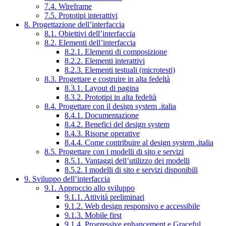
7.4. Wireframe
7.5. Prototipi interattivi
8. Progettazione dell’interfaccia
8.1. Obiettivi dell’interfaccia
8.2. Elementi dell’interfaccia
8.2.1. Elementi di composizione
8.2.2. Elementi interattivi
8.2.3. Elementi testuali (microtesti)
8.3. Progettare e costruire in alta fedeltà
8.3.1. Layout di pagina
8.3.2. Prototipi in alta fedeltà
8.4. Progettare con il design system .italia
8.4.1. Documentazione
8.4.2. Benefici del design system
8.4.3. Risorse operative
8.4.4. Come contribuire al design system .italia
8.5. Progettare con i modelli di sito e servizi
8.5.1. Vantaggi dell’utilizzo dei modelli
8.5.2. I modelli di sito e servizi disponibili
9. Sviluppo dell’interfaccia
9.1. Approccio allo sviluppo
9.1.1. Attività preliminari
9.1.2. Web design responsivo e accessibile
9.1.3. Mobile first
9.1.4. Progressive enhancement e Graceful