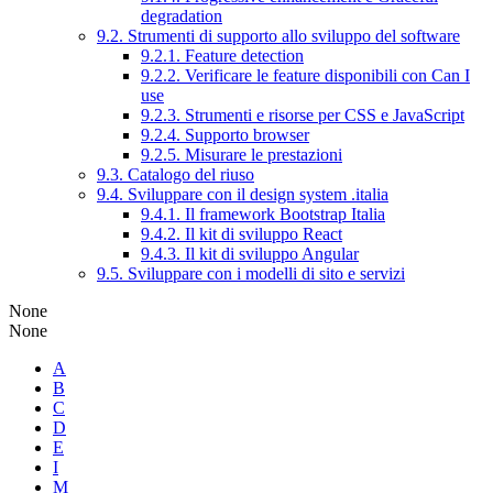
degradation
9.2. Strumenti di supporto allo sviluppo del software
9.2.1. Feature detection
9.2.2. Verificare le feature disponibili con Can I
use
9.2.3. Strumenti e risorse per CSS e JavaScript
9.2.4. Supporto browser
9.2.5. Misurare le prestazioni
9.3. Catalogo del riuso
9.4. Sviluppare con il design system .italia
9.4.1. Il framework Bootstrap Italia
9.4.2. Il kit di sviluppo React
9.4.3. Il kit di sviluppo Angular
9.5. Sviluppare con i modelli di sito e servizi
None
None
A
B
C
D
E
I
M