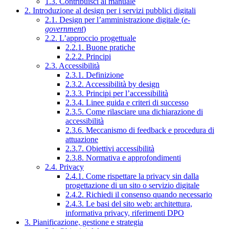
1.3. Contribuisci al manuale
2. Introduzione al design per i servizi pubblici digitali
2.1. Design per l’amministrazione digitale (
e-
government
)
2.2. L’approccio progettuale
2.2.1. Buone pratiche
2.2.2. Principi
2.3. Accessibilità
2.3.1. Definizione
2.3.2. Accessibilità by design
2.3.3. Principi per l’accessibilità
2.3.4. Linee guida e criteri di successo
2.3.5. Come rilasciare una dichiarazione di
accessibilità
2.3.6. Meccanismo di feedback e procedura di
attuazione
2.3.7. Obiettivi accessibilità
2.3.8. Normativa e approfondimenti
2.4. Privacy
2.4.1. Come rispettare la privacy sin dalla
progettazione di un sito o servizio digitale
2.4.2. Richiedi il consenso quando necessario
2.4.3. Le basi del sito web: architettura,
informativa privacy, riferimenti DPO
3. Pianificazione, gestione e strategia