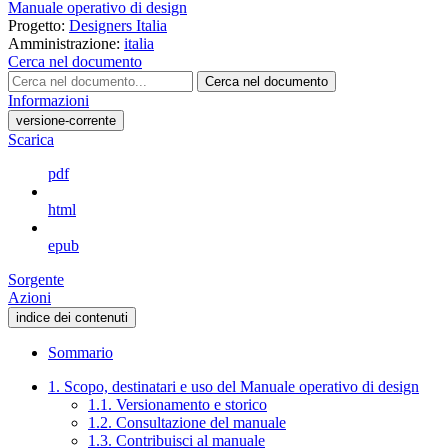
Manuale operativo di design
Progetto:
Designers Italia
Amministrazione:
italia
Cerca nel documento
Cerca nel documento
Informazioni
versione-corrente
Scarica
pdf
html
epub
Sorgente
Azioni
indice dei contenuti
Sommario
1. Scopo, destinatari e uso del Manuale operativo di design
1.1. Versionamento e storico
1.2. Consultazione del manuale
1.3. Contribuisci al manuale