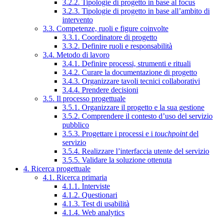
3.2.2. Tipologie di progetto in base al focus
3.2.3. Tipologie di progetto in base all’ambito di
intervento
3.3. Competenze, ruoli e figure coinvolte
3.3.1. Coordinatore di progetto
3.3.2. Definire ruoli e responsabilità
3.4. Metodo di lavoro
3.4.1. Definire processi, strumenti e rituali
3.4.2. Curare la documentazione di progetto
3.4.3. Organizzare tavoli tecnici collaborativi
3.4.4. Prendere decisioni
3.5. Il processo progettuale
3.5.1. Organizzare il progetto e la sua gestione
3.5.2. Comprendere il contesto d’uso del servizio
pubblico
3.5.3. Progettare i processi e i
touchpoint
del
servizio
3.5.4. Realizzare l’interfaccia utente del servizio
3.5.5. Validare la soluzione ottenuta
4. Ricerca progettuale
4.1. Ricerca primaria
4.1.1. Interviste
4.1.2. Questionari
4.1.3. Test di usabilità
4.1.4. Web analytics