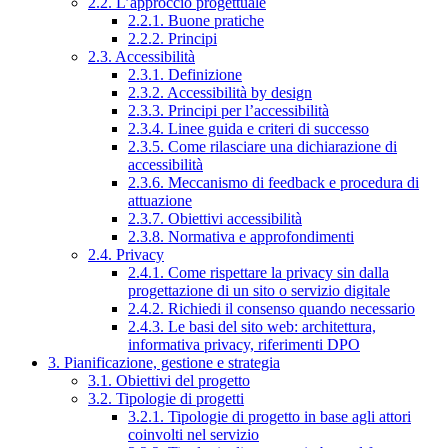
2.2. L’approccio progettuale
2.2.1. Buone pratiche
2.2.2. Principi
2.3. Accessibilità
2.3.1. Definizione
2.3.2. Accessibilità by design
2.3.3. Principi per l’accessibilità
2.3.4. Linee guida e criteri di successo
2.3.5. Come rilasciare una dichiarazione di
accessibilità
2.3.6. Meccanismo di feedback e procedura di
attuazione
2.3.7. Obiettivi accessibilità
2.3.8. Normativa e approfondimenti
2.4. Privacy
2.4.1. Come rispettare la privacy sin dalla
progettazione di un sito o servizio digitale
2.4.2. Richiedi il consenso quando necessario
2.4.3. Le basi del sito web: architettura,
informativa privacy, riferimenti DPO
3. Pianificazione, gestione e strategia
3.1. Obiettivi del progetto
3.2. Tipologie di progetti
3.2.1. Tipologie di progetto in base agli attori
coinvolti nel servizio