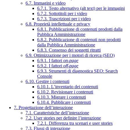
6.7. Immagini e video
6.7.1. Testo alternativo (alt text) per le immagini
6.7.2. Sottotitoli per i video
6.7.3. Trascrizioni per i video
6.8. Proprietà intellettuale e privacy
6.8.1. Pubblicazione di contenuti prodotti dalla
Pubblica Amministrazione
6.8.2. Pubblicazione di contenuti non prodotti
dalla Pubblica Amministrazione
6.8.3. Consenso dei soggetti ritratti
6.9. Ottimizzazione per i motori di ricerca (SEO)
6.9.1. I fattori
on-page
6.9.2. I fattori
off-page
6.9.3. Strumenti di diagnostica SEO: Search
Console
6.10. Gestire i contenuti
6.10.1. L’inventario dei contenuti
6.10.2. Revisionare i contenuti
6.10.3. Migrare i contenuti
6.10.4. Pubblicare i contenuti
7. Progettazione dell’interazione
7.1. Caratteristiche dell’interazione
7.2. User stories per definire l’interazione
7.2.1. Differenza tra scenari e user stories
7.3. Flussi di interazione