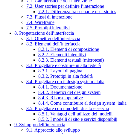
7.1. Caratteristiche dell’interazione
7.2. User stories per definire l’interazione
7.2.1. Differenza tra scenari e user stories
7.3. Flussi di interazione
7.4. Wireframe
7.5. Prototipi interattivi
8. Progettazione dell’interfaccia
8.1. Obiettivi dell’interfaccia
8.2. Elementi dell’interfaccia
8.2.1. Elementi di composizione
8.2.2. Elementi interattivi
8.2.3. Elementi testuali (microtesti)
8.3. Progettare e costruire in alta fedeltà
8.3.1. Layout di pagina
8.3.2. Prototipi in alta fedeltà
8.4. Progettare con il design system .italia
8.4.1. Documentazione
8.4.2. Benefici del design system
8.4.3. Risorse operative
8.4.4. Come contribuire al design system .italia
8.5. Progettare con i modelli di sito e servizi
8.5.1. Vantaggi dell’utilizzo dei modelli
8.5.2. I modelli di sito e servizi disponibili
9. Sviluppo dell’interfaccia
9.1. Approccio allo sviluppo