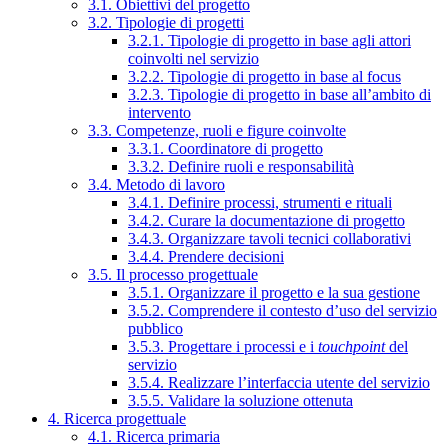
3.1. Obiettivi del progetto
3.2. Tipologie di progetti
3.2.1. Tipologie di progetto in base agli attori
coinvolti nel servizio
3.2.2. Tipologie di progetto in base al focus
3.2.3. Tipologie di progetto in base all’ambito di
intervento
3.3. Competenze, ruoli e figure coinvolte
3.3.1. Coordinatore di progetto
3.3.2. Definire ruoli e responsabilità
3.4. Metodo di lavoro
3.4.1. Definire processi, strumenti e rituali
3.4.2. Curare la documentazione di progetto
3.4.3. Organizzare tavoli tecnici collaborativi
3.4.4. Prendere decisioni
3.5. Il processo progettuale
3.5.1. Organizzare il progetto e la sua gestione
3.5.2. Comprendere il contesto d’uso del servizio
pubblico
3.5.3. Progettare i processi e i
touchpoint
del
servizio
3.5.4. Realizzare l’interfaccia utente del servizio
3.5.5. Validare la soluzione ottenuta
4. Ricerca progettuale
4.1. Ricerca primaria