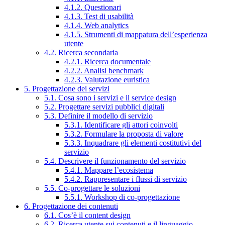
4.1.2. Questionari
4.1.3. Test di usabilità
4.1.4. Web analytics
4.1.5. Strumenti di mappatura dell’esperienza
utente
4.2. Ricerca secondaria
4.2.1. Ricerca documentale
4.2.2. Analisi benchmark
4.2.3. Valutazione euristica
5. Progettazione dei servizi
5.1. Cosa sono i servizi e il service design
5.2. Progettare servizi pubblici digitali
5.3. Definire il modello di servizio
5.3.1. Identificare gli attori coinvolti
5.3.2. Formulare la proposta di valore
5.3.3. Inquadrare gli elementi costitutivi del
servizio
5.4. Descrivere il funzionamento del servizio
5.4.1. Mappare l’ecosistema
5.4.2. Rappresentare i flussi di servizio
5.5. Co-progettare le soluzioni
5.5.1. Workshop di co-progettazione
6. Progettazione dei contenuti
6.1. Cos’è il content design
6.2. Ricerca utente sui contenuti e il linguaggio