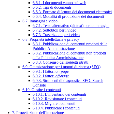
6.6.1. I documenti vanno sul web
6.6.2. Tipi di documenti
6.6.3. Formato di lettura dei documenti elettronici
6.6.4. Modalità di produzione dei documenti
6.7. Immagini e video
6.7.1. Testo alternativo (alt text) per le immagini
6.7.2. Sottotitoli per i video
6.7.3. Trascrizioni per i video
6.8. Proprietà intellettuale e privacy
6.8.1. Pubblicazione di contenuti prodotti dalla
Pubblica Amministrazione
6.8.2. Pubblicazione di contenuti non prodotti
dalla Pubblica Amministrazione
6.8.3. Consenso dei soggetti ritratti
6.9. Ottimizzazione per i motori di ricerca (SEO)
6.9.1. I fattori
on-page
6.9.2. I fattori
off-page
6.9.3. Strumenti di diagnostica SEO: Search
Console
6.10. Gestire i contenuti
6.10.1. L’inventario dei contenuti
6.10.2. Revisionare i contenuti
6.10.3. Migrare i contenuti
6.10.4. Pubblicare i contenuti
7. Progettazione dell’interazione