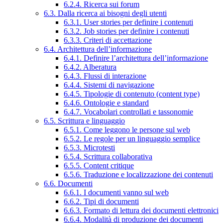
6.2.4. Ricerca sui forum
6.3. Dalla ricerca ai bisogni degli utenti
6.3.1. User stories per definire i contenuti
6.3.2. Job stories per definire i contenuti
6.3.3. Criteri di accettazione
6.4. Architettura dell’informazione
6.4.1. Definire l’architettura dell’informazione
6.4.2. Alberatura
6.4.3. Flussi di interazione
6.4.4. Sistemi di navigazione
6.4.5. Tipologie di contenuto (content type)
6.4.6. Ontologie e standard
6.4.7. Vocabolari controllati e tassonomie
6.5. Scrittura e linguaggio
6.5.1. Come leggono le persone sul web
6.5.2. Le regole per un linguaggio semplice
6.5.3. Microtesti
6.5.4. Scrittura collaborativa
6.5.5. Content critique
6.5.6. Traduzione e localizzazione dei contenuti
6.6. Documenti
6.6.1. I documenti vanno sul web
6.6.2. Tipi di documenti
6.6.3. Formato di lettura dei documenti elettronici
6.6.4. Modalità di produzione dei documenti