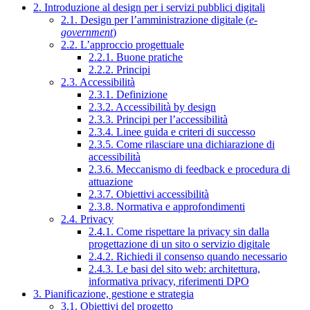
2. Introduzione al design per i servizi pubblici digitali
2.1. Design per l’amministrazione digitale (
e-
government
)
2.2. L’approccio progettuale
2.2.1. Buone pratiche
2.2.2. Principi
2.3. Accessibilità
2.3.1. Definizione
2.3.2. Accessibilità by design
2.3.3. Principi per l’accessibilità
2.3.4. Linee guida e criteri di successo
2.3.5. Come rilasciare una dichiarazione di
accessibilità
2.3.6. Meccanismo di feedback e procedura di
attuazione
2.3.7. Obiettivi accessibilità
2.3.8. Normativa e approfondimenti
2.4. Privacy
2.4.1. Come rispettare la privacy sin dalla
progettazione di un sito o servizio digitale
2.4.2. Richiedi il consenso quando necessario
2.4.3. Le basi del sito web: architettura,
informativa privacy, riferimenti DPO
3. Pianificazione, gestione e strategia
3.1. Obiettivi del progetto