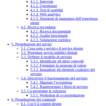
4.1.1. Interviste
4.1.2. Questionari
4.1.3. Test di usabilità
4.1.4. Web analytics
4.1.5. Strumenti di mappatura dell’esperienza
utente
4.2. Ricerca secondaria
4.2.1. Ricerca documentale
4.2.2. Analisi benchmark
4.2.3. Valutazione euristica
5. Progettazione dei servizi
5.1. Cosa sono i servizi e il service design
5.2. Progettare servizi pubblici digitali
5.3. Definire il modello di servizio
5.3.1. Identificare gli attori coinvolti
5.3.2. Formulare la proposta di valore
5.3.3. Inquadrare gli elementi costitutivi del
servizio
5.4. Descrivere il funzionamento del servizio
5.4.1. Mappare l’ecosistema
5.4.2. Rappresentare i flussi di servizio
5.5. Co-progettare le soluzioni
5.5.1. Workshop di co-progettazione
6. Progettazione dei contenuti
6.1. Cos’è il content design