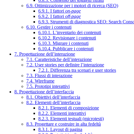
6.8.3. Consenso dei soggetti ritratti
6.9. Ottimizzazione per i motori di ricerca (SEO)
6.9.1. I fattori
on-page
6.9.2. I fattori
off-page
6.9.3. Strumenti di diagnostica SEO: Search Cons
6.10. Gestire i contenuti
6.10.1. L’inventario dei contenuti
6.10.2. Revisionare i contenuti
6.10.3. Migrare i contenuti
6.10.4. Pubblicare i contenuti
7. Progettazione dell’interazione
7.1. Caratteristiche dell’interazione
7.2. User stories per definire l’interazione
7.2.1. Differenza tra scenari e user stories
7.3. Flussi di interazione
7.4. Wireframe
7.5. Prototipi interattivi
8. Progettazione dell’interfaccia
8.1. Obiettivi dell’interfaccia
8.2. Elementi dell’interfaccia
8.2.1. Elementi di composizione
8.2.2. Elementi interattivi
8.2.3. Elementi testuali (microtesti)
8.3. Progettare e costruire in alta fedeltà
8.3.1. Layout di pagina