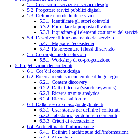
5.1. Cosa sono i servizi e il service design
5.2. Progettare servizi pubblici digitali
5.3. Definire il modello di servizio
5.3.1. Identificare gli attori coinvolti
5.3.2. Formulare la proposta di valore
5.3.3. Inquadrare gli elementi costitutivi del serviz
5.4. Descrivere il funzionamento del servizio
5.4.1. Mappare l’ecosistema
5.4.2. Rappresentare i flussi di servizio
5.5. Co-progettare le soluzioni
5.5.1. Workshop di co-progettazione
6. Progettazione dei contenuti
6.1. Cos’è il content design
6.2. Ricerca utente sui contenuti e il linguaggio
6.2.1. Content discovery
6.2.2. Dati di ricerca (search keywords)
6.2.3. Ricerca tramite analytics
6.2.4. Ricerca sui forum
6.3. Dalla ricerca ai bisogni degli utenti
6.3.1. User stories per definire i contenuti
6.3.2. Job stories per definire i contenuti
6.3.3. Criteri di accettazione
6.4. Architettura dell’informazione
6.4.1. Definire l’architettura dell’informazione
6.4.2. Alberatura