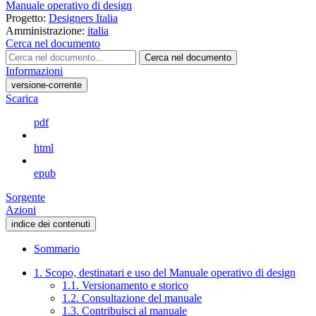
Manuale operativo di design
Progetto:
Designers Italia
Amministrazione:
italia
Cerca nel documento
Cerca nel documento
Informazioni
versione-corrente
Scarica
pdf
html
epub
Sorgente
Azioni
indice dei contenuti
Sommario
1. Scopo, destinatari e uso del Manuale operativo di design
1.1. Versionamento e storico
1.2. Consultazione del manuale
1.3. Contribuisci al manuale