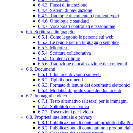
6.4.3. Flussi di interazione
6.4.4. Sistemi di navigazione
6.4.5. Tipologie di contenuto (content type)
6.4.6. Ontologie e standard
6.4.7. Vocabolari controllati e tassonomie
6.5. Scrittura e linguaggio
6.5.1. Come leggono le persone sul web
6.5.2. Le regole per un linguaggio semplice
6.5.3. Microtesti
6.5.4. Scrittura collaborativa
6.5.5. Content critique
6.5.6. Traduzione e localizzazione dei contenuti
6.6. Documenti
6.6.1. I documenti vanno sul web
6.6.2. Tipi di documenti
6.6.3. Formato di lettura dei documenti elettronici
6.6.4. Modalità di produzione dei documenti
6.7. Immagini e video
6.7.1. Testo alternativo (alt text) per le immagini
6.7.2. Sottotitoli per i video
6.7.3. Trascrizioni per i video
6.8. Proprietà intellettuale e privacy
6.8.1. Pubblicazione di contenuti prodotti dalla P
6.8.2. Pubblicazione di contenuti non prodotti dal