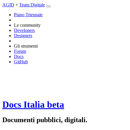
AGID
+
Team Digitale
Piano Triennale
Le community
Developers
Designers
Gli strumenti
Forum
Docs
GitHub
Docs Italia
beta
Documenti pubblici, digitali.