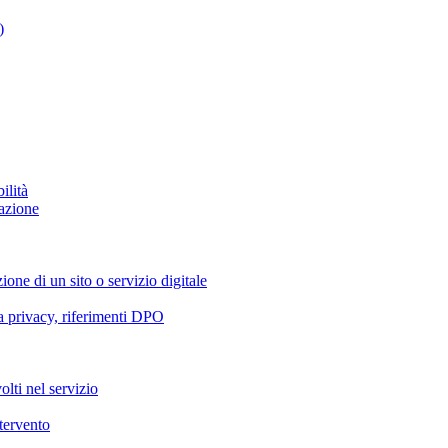
)
ilità
azione
ione di un sito o servizio digitale
va privacy, riferimenti DPO
olti nel servizio
ntervento