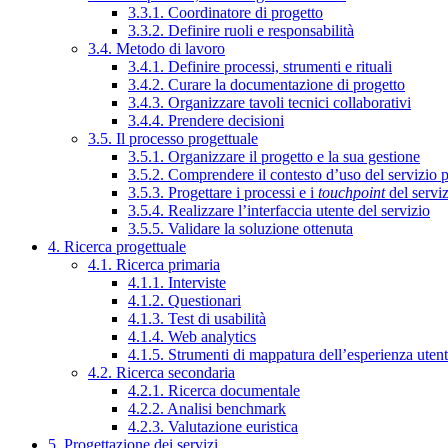
3.3.1. Coordinatore di progetto
3.3.2. Definire ruoli e responsabilità
3.4. Metodo di lavoro
3.4.1. Definire processi, strumenti e rituali
3.4.2. Curare la documentazione di progetto
3.4.3. Organizzare tavoli tecnici collaborativi
3.4.4. Prendere decisioni
3.5. Il processo progettuale
3.5.1. Organizzare il progetto e la sua gestione
3.5.2. Comprendere il contesto d’uso del servizio 
3.5.3. Progettare i processi e i
touchpoint
del servi
3.5.4. Realizzare l’interfaccia utente del servizio
3.5.5. Validare la soluzione ottenuta
4. Ricerca progettuale
4.1. Ricerca primaria
4.1.1. Interviste
4.1.2. Questionari
4.1.3. Test di usabilità
4.1.4. Web analytics
4.1.5. Strumenti di mappatura dell’esperienza uten
4.2. Ricerca secondaria
4.2.1. Ricerca documentale
4.2.2. Analisi benchmark
4.2.3. Valutazione euristica
5. Progettazione dei servizi