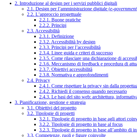
2. Introduzione al design per i servizi pubblici digitali
2.1. Design per l’amministrazione digitale (
e-government
2.2. L’approccio progettuale
2.2.1. Buone pratiche
2.2.2. Principi
2.3. Accessibilità
2.3.1. Definizione
2.3.2. Accessibilità by design
2.3.3. Principi per l’accessibilità
2.3.4. Linee guida e criteri di successo
2.3.5. Come rilasciare una dichiarazione di accessib
2.3.6. Meccanismo di feedback e procedura di attu
2.3.7. Obiettivi accessibilità
2.3.8. Normativa e approfondimenti
2.4. Privacy
2.4.1. Come rispettare la privacy sin dalla progettaz
2.4.2. Richiedi il consenso quando necessario
2.4.3. Le basi del sito web: architettura, informati
3. Pianificazione, gestione e strategia
3.1. Obiettivi del progetto
3.2. Tipologie di progetti
3.2.1. Tipologie di progetto in base agli attori coinv
3.2.2. Tipologie di progetto in base al focus
3.2.3. Tipologie di progetto in base all’ambito di i
3.3. Competenze, ruoli e figure coinvolte