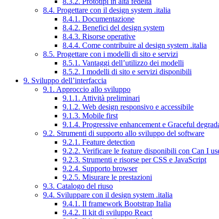
8.3.2. Prototipi in alta fedeltà
8.4. Progettare con il design system .italia
8.4.1. Documentazione
8.4.2. Benefici del design system
8.4.3. Risorse operative
8.4.4. Come contribuire al design system .italia
8.5. Progettare con i modelli di sito e servizi
8.5.1. Vantaggi dell’utilizzo dei modelli
8.5.2. I modelli di sito e servizi disponibili
9. Sviluppo dell’interfaccia
9.1. Approccio allo sviluppo
9.1.1. Attività preliminari
9.1.2. Web design responsivo e accessibile
9.1.3. Mobile first
9.1.4. Progressive enhancement e Graceful degrad
9.2. Strumenti di supporto allo sviluppo del software
9.2.1. Feature detection
9.2.2. Verificare le feature disponibili con Can I us
9.2.3. Strumenti e risorse per CSS e JavaScript
9.2.4. Supporto browser
9.2.5. Misurare le prestazioni
9.3. Catalogo del riuso
9.4. Sviluppare con il design system .italia
9.4.1. Il framework Bootstrap Italia
9.4.2. Il kit di sviluppo React