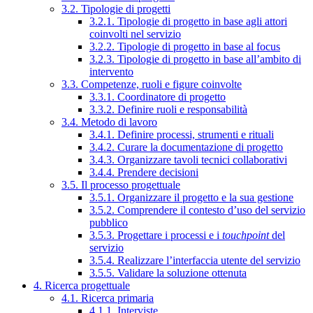
3.2. Tipologie di progetti
3.2.1. Tipologie di progetto in base agli attori
coinvolti nel servizio
3.2.2. Tipologie di progetto in base al focus
3.2.3. Tipologie di progetto in base all’ambito di
intervento
3.3. Competenze, ruoli e figure coinvolte
3.3.1. Coordinatore di progetto
3.3.2. Definire ruoli e responsabilità
3.4. Metodo di lavoro
3.4.1. Definire processi, strumenti e rituali
3.4.2. Curare la documentazione di progetto
3.4.3. Organizzare tavoli tecnici collaborativi
3.4.4. Prendere decisioni
3.5. Il processo progettuale
3.5.1. Organizzare il progetto e la sua gestione
3.5.2. Comprendere il contesto d’uso del servizio
pubblico
3.5.3. Progettare i processi e i
touchpoint
del
servizio
3.5.4. Realizzare l’interfaccia utente del servizio
3.5.5. Validare la soluzione ottenuta
4. Ricerca progettuale
4.1. Ricerca primaria
4.1.1. Interviste