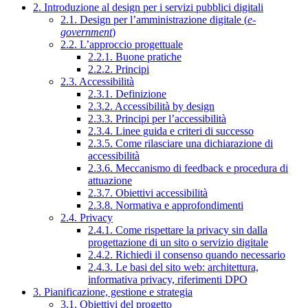
2. Introduzione al design per i servizi pubblici digitali
2.1. Design per l’amministrazione digitale (
e-
government
)
2.2. L’approccio progettuale
2.2.1. Buone pratiche
2.2.2. Principi
2.3. Accessibilità
2.3.1. Definizione
2.3.2. Accessibilità by design
2.3.3. Principi per l’accessibilità
2.3.4. Linee guida e criteri di successo
2.3.5. Come rilasciare una dichiarazione di
accessibilità
2.3.6. Meccanismo di feedback e procedura di
attuazione
2.3.7. Obiettivi accessibilità
2.3.8. Normativa e approfondimenti
2.4. Privacy
2.4.1. Come rispettare la privacy sin dalla
progettazione di un sito o servizio digitale
2.4.2. Richiedi il consenso quando necessario
2.4.3. Le basi del sito web: architettura,
informativa privacy, riferimenti DPO
3. Pianificazione, gestione e strategia
3.1. Obiettivi del progetto