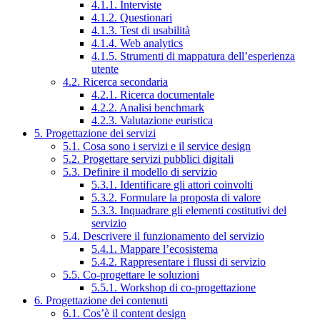
4.1.1. Interviste
4.1.2. Questionari
4.1.3. Test di usabilità
4.1.4. Web analytics
4.1.5. Strumenti di mappatura dell’esperienza
utente
4.2. Ricerca secondaria
4.2.1. Ricerca documentale
4.2.2. Analisi benchmark
4.2.3. Valutazione euristica
5. Progettazione dei servizi
5.1. Cosa sono i servizi e il service design
5.2. Progettare servizi pubblici digitali
5.3. Definire il modello di servizio
5.3.1. Identificare gli attori coinvolti
5.3.2. Formulare la proposta di valore
5.3.3. Inquadrare gli elementi costitutivi del
servizio
5.4. Descrivere il funzionamento del servizio
5.4.1. Mappare l’ecosistema
5.4.2. Rappresentare i flussi di servizio
5.5. Co-progettare le soluzioni
5.5.1. Workshop di co-progettazione
6. Progettazione dei contenuti
6.1. Cos’è il content design