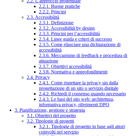
2.2. L’approccio progettuale
2.2.1. Buone pratiche
2.2.2. Principi
2.3. Accessibilità
2.3.1. Definizione
2.3.2. Accessibilità by design
2.3.3. Principi per l’accessibilità
2.3.4. Linee guida e criteri di successo
2.3.5. Come rilasciare una dichiarazione di
accessibilità
2.3.6. Meccanismo di feedback e procedura di
attuazione
2.3.7. Obiettivi accessibilità
2.3.8. Normativa e approfondimenti
2.4. Privacy
2.4.1. Come rispettare la privacy sin dalla
progettazione di un sito o servizio digitale
2.4.2. Richiedi il consenso quando necessario
2.4.3. Le basi del sito web: architettura,
informativa privacy, riferimenti DPO
3. Pianificazione, gestione e strategia
3.1. Obiettivi del progetto
3.2. Tipologie di progetti
3.2.1. Tipologie di progetto in base agli attori
coinvolti nel servizio