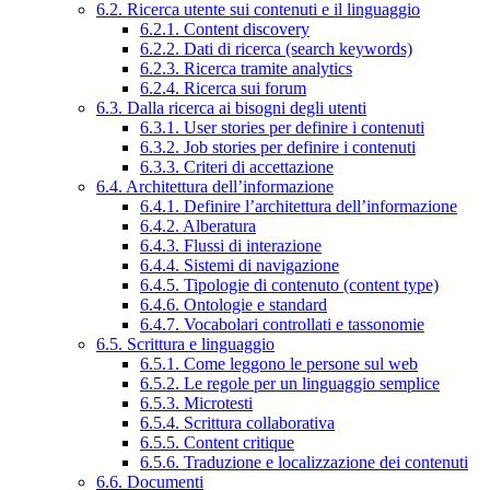
6.2. Ricerca utente sui contenuti e il linguaggio
6.2.1. Content discovery
6.2.2. Dati di ricerca (search keywords)
6.2.3. Ricerca tramite analytics
6.2.4. Ricerca sui forum
6.3. Dalla ricerca ai bisogni degli utenti
6.3.1. User stories per definire i contenuti
6.3.2. Job stories per definire i contenuti
6.3.3. Criteri di accettazione
6.4. Architettura dell’informazione
6.4.1. Definire l’architettura dell’informazione
6.4.2. Alberatura
6.4.3. Flussi di interazione
6.4.4. Sistemi di navigazione
6.4.5. Tipologie di contenuto (content type)
6.4.6. Ontologie e standard
6.4.7. Vocabolari controllati e tassonomie
6.5. Scrittura e linguaggio
6.5.1. Come leggono le persone sul web
6.5.2. Le regole per un linguaggio semplice
6.5.3. Microtesti
6.5.4. Scrittura collaborativa
6.5.5. Content critique
6.5.6. Traduzione e localizzazione dei contenuti
6.6. Documenti