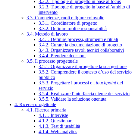
3.2.2. Tipologie di progetto in base al focus
3.2.3. Tipologie di progetto in base all’ambito di
intervento
3.3. Competenze, ruoli e figure coinvolte
3.3.1. Coordinatore di progetto
3.3.2. Definire ruoli e responsabilità
3.4. Metodo di lavoro
3.4.1. Definire processi, strumenti e rituali
3.4.2. Curare la documentazione di progetto
3.4.3. Organizzare tavoli tecnici collaborativi
3.4.4. Prendere decisioni
3.5. Il processo progettuale
3.5.1. Organizzare il progetto e la sua gestione
3.5.2. Comprendere il contesto d’uso del servizio
pubblico
3.5.3. Progettare i processi e i
touchpoint
del
servizio
3.5.4. Realizzare l’interfaccia utente del servizio
3.5.5. Validare la soluzione ottenuta
4. Ricerca progettuale
4.1. Ricerca primaria
4.1.1. Interviste
4.1.2. Questionari
4.1.3. Test di usabilità
4.1.4. Web analytics