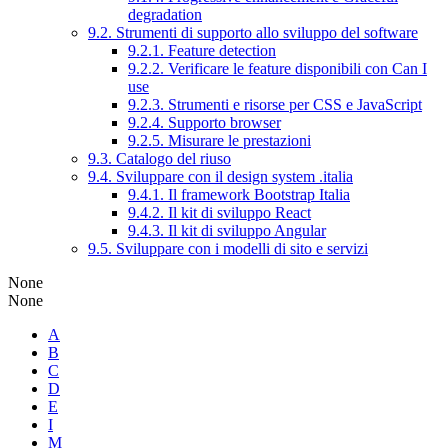
degradation
9.2. Strumenti di supporto allo sviluppo del software
9.2.1. Feature detection
9.2.2. Verificare le feature disponibili con Can I
use
9.2.3. Strumenti e risorse per CSS e JavaScript
9.2.4. Supporto browser
9.2.5. Misurare le prestazioni
9.3. Catalogo del riuso
9.4. Sviluppare con il design system .italia
9.4.1. Il framework Bootstrap Italia
9.4.2. Il kit di sviluppo React
9.4.3. Il kit di sviluppo Angular
9.5. Sviluppare con i modelli di sito e servizi
None
None
A
B
C
D
E
I
M