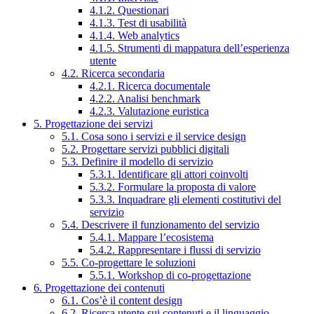
4.1.2. Questionari
4.1.3. Test di usabilità
4.1.4. Web analytics
4.1.5. Strumenti di mappatura dell’esperienza
utente
4.2. Ricerca secondaria
4.2.1. Ricerca documentale
4.2.2. Analisi benchmark
4.2.3. Valutazione euristica
5. Progettazione dei servizi
5.1. Cosa sono i servizi e il service design
5.2. Progettare servizi pubblici digitali
5.3. Definire il modello di servizio
5.3.1. Identificare gli attori coinvolti
5.3.2. Formulare la proposta di valore
5.3.3. Inquadrare gli elementi costitutivi del
servizio
5.4. Descrivere il funzionamento del servizio
5.4.1. Mappare l’ecosistema
5.4.2. Rappresentare i flussi di servizio
5.5. Co-progettare le soluzioni
5.5.1. Workshop di co-progettazione
6. Progettazione dei contenuti
6.1. Cos’è il content design
6.2. Ricerca utente sui contenuti e il linguaggio