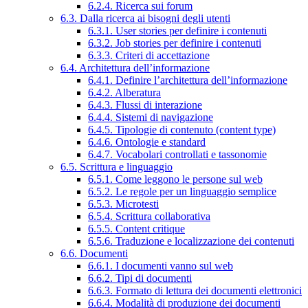
6.2.4. Ricerca sui forum
6.3. Dalla ricerca ai bisogni degli utenti
6.3.1. User stories per definire i contenuti
6.3.2. Job stories per definire i contenuti
6.3.3. Criteri di accettazione
6.4. Architettura dell’informazione
6.4.1. Definire l’architettura dell’informazione
6.4.2. Alberatura
6.4.3. Flussi di interazione
6.4.4. Sistemi di navigazione
6.4.5. Tipologie di contenuto (content type)
6.4.6. Ontologie e standard
6.4.7. Vocabolari controllati e tassonomie
6.5. Scrittura e linguaggio
6.5.1. Come leggono le persone sul web
6.5.2. Le regole per un linguaggio semplice
6.5.3. Microtesti
6.5.4. Scrittura collaborativa
6.5.5. Content critique
6.5.6. Traduzione e localizzazione dei contenuti
6.6. Documenti
6.6.1. I documenti vanno sul web
6.6.2. Tipi di documenti
6.6.3. Formato di lettura dei documenti elettronici
6.6.4. Modalità di produzione dei documenti