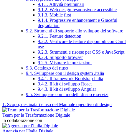
9.1.1. Attività preliminari
9.1.2. Web design responsivo e accessibile
9.1.3. Mobile first
9.1.4. Progressive enhancement e Graceful
degradation
9.2. Strumenti di supporto allo sviluppo del software
9.2.1. Feature detection
9.2.2. Verificare le feature disponibili con Can I
use
9.2.3. Strumenti e risorse per CSS e JavaScript
9.2.4. Supporto browser
9.2.5. Misurare le prestazioni
9.3. Catalogo del riuso
9.4. Sviluppare con il design system .italia
9.4.1. Il framework Bootstrap Italia
9.4.2. Il kit di sviluppo React
9.4.3. Il kit di sviluppo Angular
9.5. Sviluppare con i modelli di sito e servizi
1. Scopo, destinatari e uso del Manuale operativo di design
Team per la Trasformazione Digitale
in collaborazione con
Agenzia per l'Italia Digitale