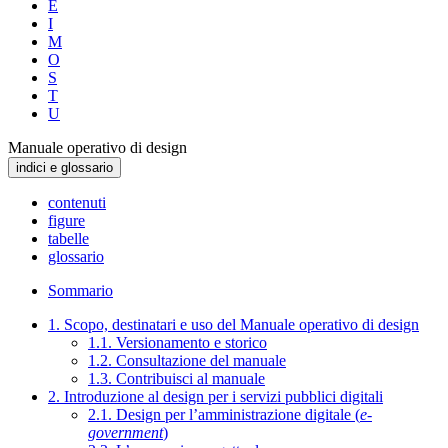
E
I
M
O
S
T
U
Manuale operativo di design
indici e glossario
contenuti
figure
tabelle
glossario
Sommario
1. Scopo, destinatari e uso del Manuale operativo di design
1.1. Versionamento e storico
1.2. Consultazione del manuale
1.3. Contribuisci al manuale
2. Introduzione al design per i servizi pubblici digitali
2.1. Design per l’amministrazione digitale (
e-
government
)