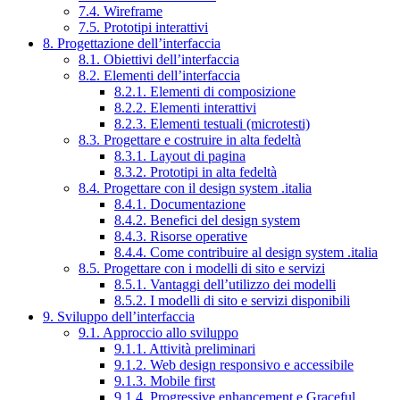
7.4. Wireframe
7.5. Prototipi interattivi
8. Progettazione dell’interfaccia
8.1. Obiettivi dell’interfaccia
8.2. Elementi dell’interfaccia
8.2.1. Elementi di composizione
8.2.2. Elementi interattivi
8.2.3. Elementi testuali (microtesti)
8.3. Progettare e costruire in alta fedeltà
8.3.1. Layout di pagina
8.3.2. Prototipi in alta fedeltà
8.4. Progettare con il design system .italia
8.4.1. Documentazione
8.4.2. Benefici del design system
8.4.3. Risorse operative
8.4.4. Come contribuire al design system .italia
8.5. Progettare con i modelli di sito e servizi
8.5.1. Vantaggi dell’utilizzo dei modelli
8.5.2. I modelli di sito e servizi disponibili
9. Sviluppo dell’interfaccia
9.1. Approccio allo sviluppo
9.1.1. Attività preliminari
9.1.2. Web design responsivo e accessibile
9.1.3. Mobile first
9.1.4. Progressive enhancement e Graceful