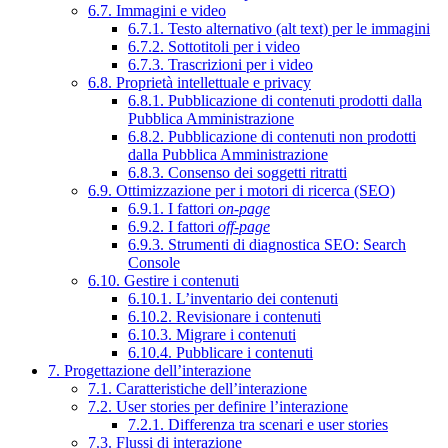
6.7. Immagini e video
6.7.1. Testo alternativo (alt text) per le immagini
6.7.2. Sottotitoli per i video
6.7.3. Trascrizioni per i video
6.8. Proprietà intellettuale e privacy
6.8.1. Pubblicazione di contenuti prodotti dalla
Pubblica Amministrazione
6.8.2. Pubblicazione di contenuti non prodotti
dalla Pubblica Amministrazione
6.8.3. Consenso dei soggetti ritratti
6.9. Ottimizzazione per i motori di ricerca (SEO)
6.9.1. I fattori
on-page
6.9.2. I fattori
off-page
6.9.3. Strumenti di diagnostica SEO: Search
Console
6.10. Gestire i contenuti
6.10.1. L’inventario dei contenuti
6.10.2. Revisionare i contenuti
6.10.3. Migrare i contenuti
6.10.4. Pubblicare i contenuti
7. Progettazione dell’interazione
7.1. Caratteristiche dell’interazione
7.2. User stories per definire l’interazione
7.2.1. Differenza tra scenari e user stories
7.3. Flussi di interazione