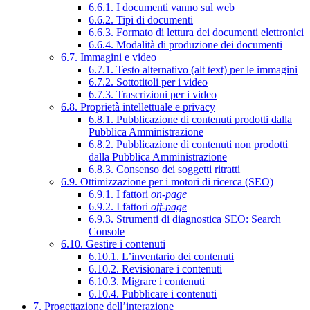
6.6.1. I documenti vanno sul web
6.6.2. Tipi di documenti
6.6.3. Formato di lettura dei documenti elettronici
6.6.4. Modalità di produzione dei documenti
6.7. Immagini e video
6.7.1. Testo alternativo (alt text) per le immagini
6.7.2. Sottotitoli per i video
6.7.3. Trascrizioni per i video
6.8. Proprietà intellettuale e privacy
6.8.1. Pubblicazione di contenuti prodotti dalla
Pubblica Amministrazione
6.8.2. Pubblicazione di contenuti non prodotti
dalla Pubblica Amministrazione
6.8.3. Consenso dei soggetti ritratti
6.9. Ottimizzazione per i motori di ricerca (SEO)
6.9.1. I fattori
on-page
6.9.2. I fattori
off-page
6.9.3. Strumenti di diagnostica SEO: Search
Console
6.10. Gestire i contenuti
6.10.1. L’inventario dei contenuti
6.10.2. Revisionare i contenuti
6.10.3. Migrare i contenuti
6.10.4. Pubblicare i contenuti
7. Progettazione dell’interazione