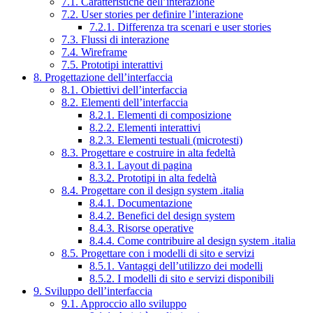
7.1. Caratteristiche dell’interazione
7.2. User stories per definire l’interazione
7.2.1. Differenza tra scenari e user stories
7.3. Flussi di interazione
7.4. Wireframe
7.5. Prototipi interattivi
8. Progettazione dell’interfaccia
8.1. Obiettivi dell’interfaccia
8.2. Elementi dell’interfaccia
8.2.1. Elementi di composizione
8.2.2. Elementi interattivi
8.2.3. Elementi testuali (microtesti)
8.3. Progettare e costruire in alta fedeltà
8.3.1. Layout di pagina
8.3.2. Prototipi in alta fedeltà
8.4. Progettare con il design system .italia
8.4.1. Documentazione
8.4.2. Benefici del design system
8.4.3. Risorse operative
8.4.4. Come contribuire al design system .italia
8.5. Progettare con i modelli di sito e servizi
8.5.1. Vantaggi dell’utilizzo dei modelli
8.5.2. I modelli di sito e servizi disponibili
9. Sviluppo dell’interfaccia
9.1. Approccio allo sviluppo