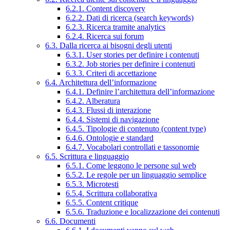
6.2.1. Content discovery
6.2.2. Dati di ricerca (search keywords)
6.2.3. Ricerca tramite analytics
6.2.4. Ricerca sui forum
6.3. Dalla ricerca ai bisogni degli utenti
6.3.1. User stories per definire i contenuti
6.3.2. Job stories per definire i contenuti
6.3.3. Criteri di accettazione
6.4. Architettura dell’informazione
6.4.1. Definire l’architettura dell’informazione
6.4.2. Alberatura
6.4.3. Flussi di interazione
6.4.4. Sistemi di navigazione
6.4.5. Tipologie di contenuto (content type)
6.4.6. Ontologie e standard
6.4.7. Vocabolari controllati e tassonomie
6.5. Scrittura e linguaggio
6.5.1. Come leggono le persone sul web
6.5.2. Le regole per un linguaggio semplice
6.5.3. Microtesti
6.5.4. Scrittura collaborativa
6.5.5. Content critique
6.5.6. Traduzione e localizzazione dei contenuti
6.6. Documenti