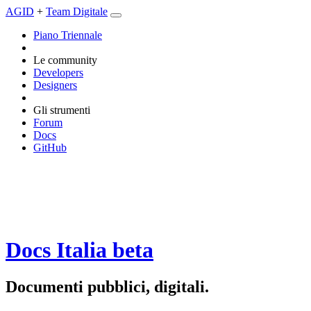
AGID
+
Team Digitale
Piano Triennale
Le community
Developers
Designers
Gli strumenti
Forum
Docs
GitHub
Docs Italia
beta
Documenti pubblici, digitali.