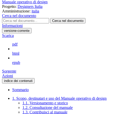
Manuale operativo di design
Progetto:
Designers Italia
Amministrazione:
italia
Cerca nel documento
Cerca nel documento
Informazioni
versione-corrente
Scarica
pdf
html
epub
Sorgente
Azioni
indice dei contenuti
Sommario
1. Scopo, destinatari e uso del Manuale operativo di design
1.1. Versionamento e storico
1.2. Consultazione del manuale
1.3. Contribuisci al manuale