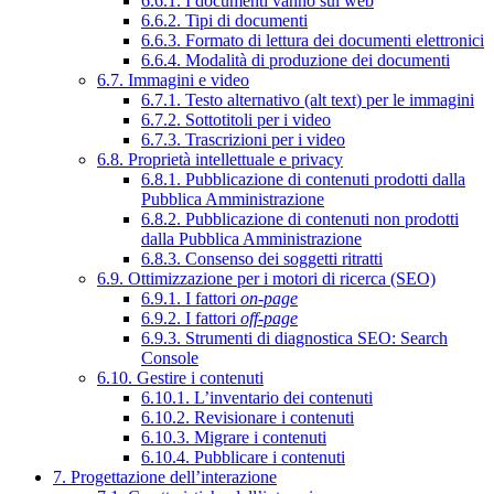
6.6.1. I documenti vanno sul web
6.6.2. Tipi di documenti
6.6.3. Formato di lettura dei documenti elettronici
6.6.4. Modalità di produzione dei documenti
6.7. Immagini e video
6.7.1. Testo alternativo (alt text) per le immagini
6.7.2. Sottotitoli per i video
6.7.3. Trascrizioni per i video
6.8. Proprietà intellettuale e privacy
6.8.1. Pubblicazione di contenuti prodotti dalla
Pubblica Amministrazione
6.8.2. Pubblicazione di contenuti non prodotti
dalla Pubblica Amministrazione
6.8.3. Consenso dei soggetti ritratti
6.9. Ottimizzazione per i motori di ricerca (SEO)
6.9.1. I fattori
on-page
6.9.2. I fattori
off-page
6.9.3. Strumenti di diagnostica SEO: Search
Console
6.10. Gestire i contenuti
6.10.1. L’inventario dei contenuti
6.10.2. Revisionare i contenuti
6.10.3. Migrare i contenuti
6.10.4. Pubblicare i contenuti
7. Progettazione dell’interazione