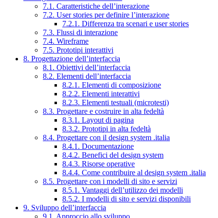
7.1. Caratteristiche dell’interazione
7.2. User stories per definire l’interazione
7.2.1. Differenza tra scenari e user stories
7.3. Flussi di interazione
7.4. Wireframe
7.5. Prototipi interattivi
8. Progettazione dell’interfaccia
8.1. Obiettivi dell’interfaccia
8.2. Elementi dell’interfaccia
8.2.1. Elementi di composizione
8.2.2. Elementi interattivi
8.2.3. Elementi testuali (microtesti)
8.3. Progettare e costruire in alta fedeltà
8.3.1. Layout di pagina
8.3.2. Prototipi in alta fedeltà
8.4. Progettare con il design system .italia
8.4.1. Documentazione
8.4.2. Benefici del design system
8.4.3. Risorse operative
8.4.4. Come contribuire al design system .italia
8.5. Progettare con i modelli di sito e servizi
8.5.1. Vantaggi dell’utilizzo dei modelli
8.5.2. I modelli di sito e servizi disponibili
9. Sviluppo dell’interfaccia
9.1. Approccio allo sviluppo