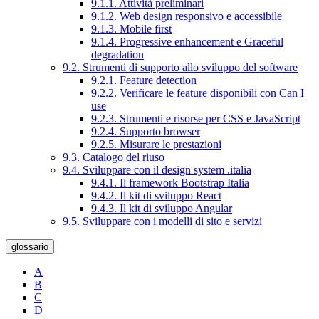
9.1.1. Attività preliminari
9.1.2. Web design responsivo e accessibile
9.1.3. Mobile first
9.1.4. Progressive enhancement e Graceful
degradation
9.2. Strumenti di supporto allo sviluppo del software
9.2.1. Feature detection
9.2.2. Verificare le feature disponibili con Can I
use
9.2.3. Strumenti e risorse per CSS e JavaScript
9.2.4. Supporto browser
9.2.5. Misurare le prestazioni
9.3. Catalogo del riuso
9.4. Sviluppare con il design system .italia
9.4.1. Il framework Bootstrap Italia
9.4.2. Il kit di sviluppo React
9.4.3. Il kit di sviluppo Angular
9.5. Sviluppare con i modelli di sito e servizi
glossario
A
B
C
D