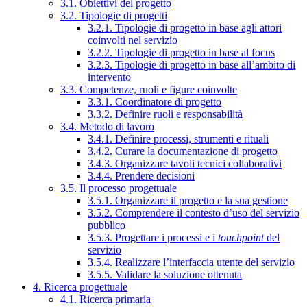
3.1. Obiettivi del progetto
3.2. Tipologie di progetti
3.2.1. Tipologie di progetto in base agli attori
coinvolti nel servizio
3.2.2. Tipologie di progetto in base al focus
3.2.3. Tipologie di progetto in base all’ambito di
intervento
3.3. Competenze, ruoli e figure coinvolte
3.3.1. Coordinatore di progetto
3.3.2. Definire ruoli e responsabilità
3.4. Metodo di lavoro
3.4.1. Definire processi, strumenti e rituali
3.4.2. Curare la documentazione di progetto
3.4.3. Organizzare tavoli tecnici collaborativi
3.4.4. Prendere decisioni
3.5. Il processo progettuale
3.5.1. Organizzare il progetto e la sua gestione
3.5.2. Comprendere il contesto d’uso del servizio
pubblico
3.5.3. Progettare i processi e i
touchpoint
del
servizio
3.5.4. Realizzare l’interfaccia utente del servizio
3.5.5. Validare la soluzione ottenuta
4. Ricerca progettuale
4.1. Ricerca primaria