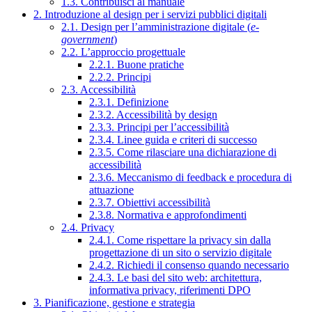
1.3. Contribuisci al manuale
2. Introduzione al design per i servizi pubblici digitali
2.1. Design per l’amministrazione digitale (
e-
government
)
2.2. L’approccio progettuale
2.2.1. Buone pratiche
2.2.2. Principi
2.3. Accessibilità
2.3.1. Definizione
2.3.2. Accessibilità by design
2.3.3. Principi per l’accessibilità
2.3.4. Linee guida e criteri di successo
2.3.5. Come rilasciare una dichiarazione di
accessibilità
2.3.6. Meccanismo di feedback e procedura di
attuazione
2.3.7. Obiettivi accessibilità
2.3.8. Normativa e approfondimenti
2.4. Privacy
2.4.1. Come rispettare la privacy sin dalla
progettazione di un sito o servizio digitale
2.4.2. Richiedi il consenso quando necessario
2.4.3. Le basi del sito web: architettura,
informativa privacy, riferimenti DPO
3. Pianificazione, gestione e strategia