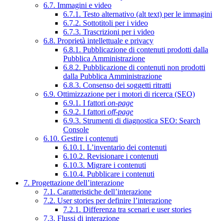
6.7. Immagini e video
6.7.1. Testo alternativo (alt text) per le immagini
6.7.2. Sottotitoli per i video
6.7.3. Trascrizioni per i video
6.8. Proprietà intellettuale e privacy
6.8.1. Pubblicazione di contenuti prodotti dalla
Pubblica Amministrazione
6.8.2. Pubblicazione di contenuti non prodotti
dalla Pubblica Amministrazione
6.8.3. Consenso dei soggetti ritratti
6.9. Ottimizzazione per i motori di ricerca (SEO)
6.9.1. I fattori
on-page
6.9.2. I fattori
off-page
6.9.3. Strumenti di diagnostica SEO: Search
Console
6.10. Gestire i contenuti
6.10.1. L’inventario dei contenuti
6.10.2. Revisionare i contenuti
6.10.3. Migrare i contenuti
6.10.4. Pubblicare i contenuti
7. Progettazione dell’interazione
7.1. Caratteristiche dell’interazione
7.2. User stories per definire l’interazione
7.2.1. Differenza tra scenari e user stories
7.3. Flussi di interazione