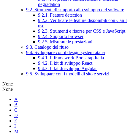
degradation
9.2. Strumenti di supporto allo sviluppo del software
9.2.1. Feature detection
9.2.2. Verificare le feature disponibili con Can I
use
9.2.3. Strumenti e risorse per CSS e JavaScript
9.2.4. Supporto browser
9.2.5. Misurare le prestazioni
9.3. Catalogo del riuso
9.4. Sviluppare con il design system .italia
9.4.1. Il framework Bootstrap Italia
9.4.2. Il kit di sviluppo React
9.4.3. Il kit di sviluppo Angular
9.5. Sviluppare con i modelli di sito e servizi
None
None
A
B
C
D
E
I
M