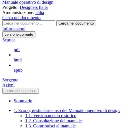
Manuale operativo di design
Progetto:
Designers Italia
Amministrazione:
italia
Cerca nel documento
Cerca nel documento
Informazioni
versione-corrente
Scarica
pdf
html
epub
Sorgente
Azioni
indice dei contenuti
Sommario
1. Scopo, destinatari e uso del Manuale operativo di design
1.1. Versionamento e storico
1.2. Consultazione del manuale
1.3. Contribuisci al manuale