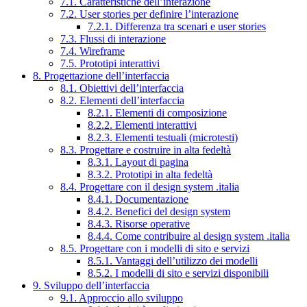
7.1. Caratteristiche dell’interazione
7.2. User stories per definire l’interazione
7.2.1. Differenza tra scenari e user stories
7.3. Flussi di interazione
7.4. Wireframe
7.5. Prototipi interattivi
8. Progettazione dell’interfaccia
8.1. Obiettivi dell’interfaccia
8.2. Elementi dell’interfaccia
8.2.1. Elementi di composizione
8.2.2. Elementi interattivi
8.2.3. Elementi testuali (microtesti)
8.3. Progettare e costruire in alta fedeltà
8.3.1. Layout di pagina
8.3.2. Prototipi in alta fedeltà
8.4. Progettare con il design system .italia
8.4.1. Documentazione
8.4.2. Benefici del design system
8.4.3. Risorse operative
8.4.4. Come contribuire al design system .italia
8.5. Progettare con i modelli di sito e servizi
8.5.1. Vantaggi dell’utilizzo dei modelli
8.5.2. I modelli di sito e servizi disponibili
9. Sviluppo dell’interfaccia
9.1. Approccio allo sviluppo