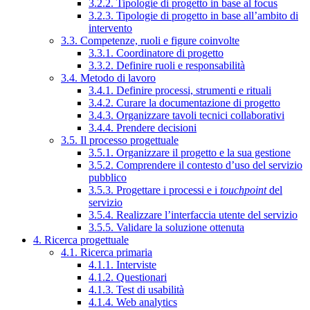
3.2.2. Tipologie di progetto in base al focus
3.2.3. Tipologie di progetto in base all’ambito di
intervento
3.3. Competenze, ruoli e figure coinvolte
3.3.1. Coordinatore di progetto
3.3.2. Definire ruoli e responsabilità
3.4. Metodo di lavoro
3.4.1. Definire processi, strumenti e rituali
3.4.2. Curare la documentazione di progetto
3.4.3. Organizzare tavoli tecnici collaborativi
3.4.4. Prendere decisioni
3.5. Il processo progettuale
3.5.1. Organizzare il progetto e la sua gestione
3.5.2. Comprendere il contesto d’uso del servizio
pubblico
3.5.3. Progettare i processi e i
touchpoint
del
servizio
3.5.4. Realizzare l’interfaccia utente del servizio
3.5.5. Validare la soluzione ottenuta
4. Ricerca progettuale
4.1. Ricerca primaria
4.1.1. Interviste
4.1.2. Questionari
4.1.3. Test di usabilità
4.1.4. Web analytics