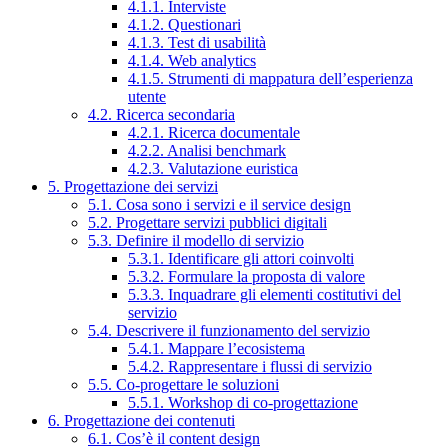
4.1.1. Interviste
4.1.2. Questionari
4.1.3. Test di usabilità
4.1.4. Web analytics
4.1.5. Strumenti di mappatura dell’esperienza
utente
4.2. Ricerca secondaria
4.2.1. Ricerca documentale
4.2.2. Analisi benchmark
4.2.3. Valutazione euristica
5. Progettazione dei servizi
5.1. Cosa sono i servizi e il service design
5.2. Progettare servizi pubblici digitali
5.3. Definire il modello di servizio
5.3.1. Identificare gli attori coinvolti
5.3.2. Formulare la proposta di valore
5.3.3. Inquadrare gli elementi costitutivi del
servizio
5.4. Descrivere il funzionamento del servizio
5.4.1. Mappare l’ecosistema
5.4.2. Rappresentare i flussi di servizio
5.5. Co-progettare le soluzioni
5.5.1. Workshop di co-progettazione
6. Progettazione dei contenuti
6.1. Cos’è il content design