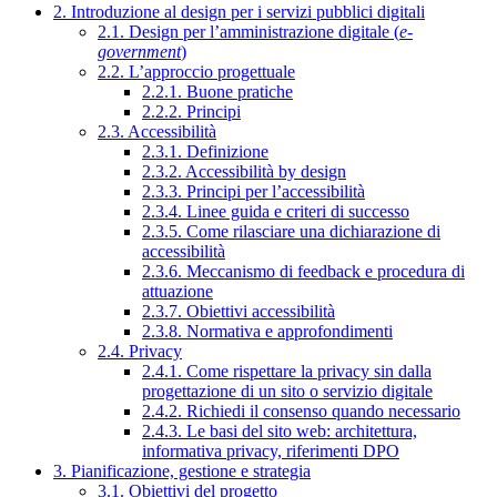
2. Introduzione al design per i servizi pubblici digitali
2.1. Design per l’amministrazione digitale (
e-
government
)
2.2. L’approccio progettuale
2.2.1. Buone pratiche
2.2.2. Principi
2.3. Accessibilità
2.3.1. Definizione
2.3.2. Accessibilità by design
2.3.3. Principi per l’accessibilità
2.3.4. Linee guida e criteri di successo
2.3.5. Come rilasciare una dichiarazione di
accessibilità
2.3.6. Meccanismo di feedback e procedura di
attuazione
2.3.7. Obiettivi accessibilità
2.3.8. Normativa e approfondimenti
2.4. Privacy
2.4.1. Come rispettare la privacy sin dalla
progettazione di un sito o servizio digitale
2.4.2. Richiedi il consenso quando necessario
2.4.3. Le basi del sito web: architettura,
informativa privacy, riferimenti DPO
3. Pianificazione, gestione e strategia
3.1. Obiettivi del progetto