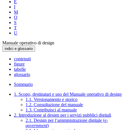
E
I
M
O
S
T
U
Manuale operativo di design
indici e glossario
contenuti
figure
tabelle
glossario
Sommario
1. Scopo, destinatari e uso del Manuale operativo di design
1.1. Versionamento e storico
1.2. Consultazione del manuale
1.3. Contribuisci al manuale
2. Introduzione al design per i servizi pubblici digitali
2.1. Design per l’amministrazione digitale (
e-
government
)