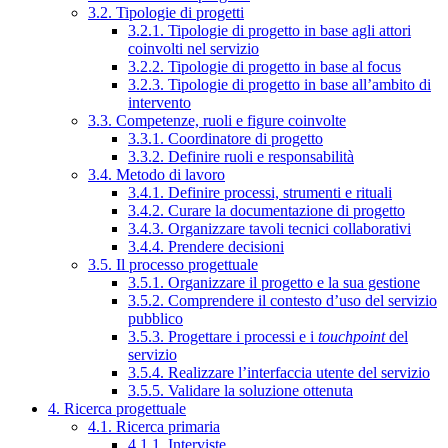
3.2. Tipologie di progetti
3.2.1. Tipologie di progetto in base agli attori
coinvolti nel servizio
3.2.2. Tipologie di progetto in base al focus
3.2.3. Tipologie di progetto in base all’ambito di
intervento
3.3. Competenze, ruoli e figure coinvolte
3.3.1. Coordinatore di progetto
3.3.2. Definire ruoli e responsabilità
3.4. Metodo di lavoro
3.4.1. Definire processi, strumenti e rituali
3.4.2. Curare la documentazione di progetto
3.4.3. Organizzare tavoli tecnici collaborativi
3.4.4. Prendere decisioni
3.5. Il processo progettuale
3.5.1. Organizzare il progetto e la sua gestione
3.5.2. Comprendere il contesto d’uso del servizio
pubblico
3.5.3. Progettare i processi e i
touchpoint
del
servizio
3.5.4. Realizzare l’interfaccia utente del servizio
3.5.5. Validare la soluzione ottenuta
4. Ricerca progettuale
4.1. Ricerca primaria
4.1.1. Interviste