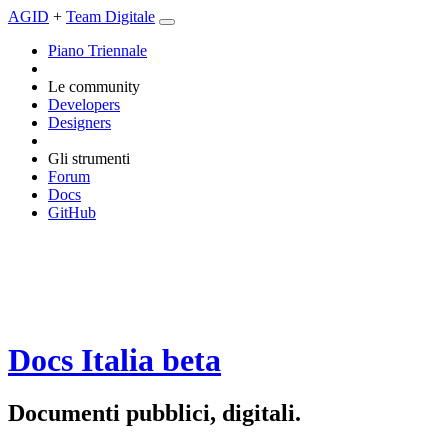
AGID
+
Team Digitale
Piano Triennale
Le community
Developers
Designers
Gli strumenti
Forum
Docs
GitHub
Docs Italia
beta
Documenti pubblici, digitali.