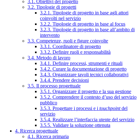
3.1. Obiettivi del progetto
3.2. Tipologie di progetti
3.2.1. Tipologie di progetto in base agli attori
coinvolti nel servizio
3.2.2. Tipologie di progetto in base al focus
3.2.3. Tipologie di progetto in base all’ambito di
intervento
3.3. Competenze, ruoli e figure coinvolte
3.3.1. Coordinatore di progetto
3.3.2. Definire ruoli e responsabilità
3.4. Metodo di lavoro
3.4.1. Definire processi, strumenti e rituali
3.4.2. Curare la documentazione di progetto
3.4.3. Organizzare tavoli tecnici collaborativi
3.4.4. Prendere decisioni
3.5. Il processo progettuale
3.5.1. Organizzare il progetto e la sua gestione
3.5.2. Comprendere il contesto d’uso del servizio
pubblico
3.5.3. Progettare i processi e i
touchpoint
del
servizio
3.5.4. Realizzare l’interfaccia utente del servizio
3.5.5. Validare la soluzione ottenuta
4. Ricerca progettuale
4.1. Ricerca primaria