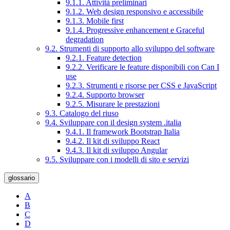
9.1.1. Attività preliminari
9.1.2. Web design responsivo e accessibile
9.1.3. Mobile first
9.1.4. Progressive enhancement e Graceful
degradation
9.2. Strumenti di supporto allo sviluppo del software
9.2.1. Feature detection
9.2.2. Verificare le feature disponibili con Can I
use
9.2.3. Strumenti e risorse per CSS e JavaScript
9.2.4. Supporto browser
9.2.5. Misurare le prestazioni
9.3. Catalogo del riuso
9.4. Sviluppare con il design system .italia
9.4.1. Il framework Bootstrap Italia
9.4.2. Il kit di sviluppo React
9.4.3. Il kit di sviluppo Angular
9.5. Sviluppare con i modelli di sito e servizi
glossario
A
B
C
D