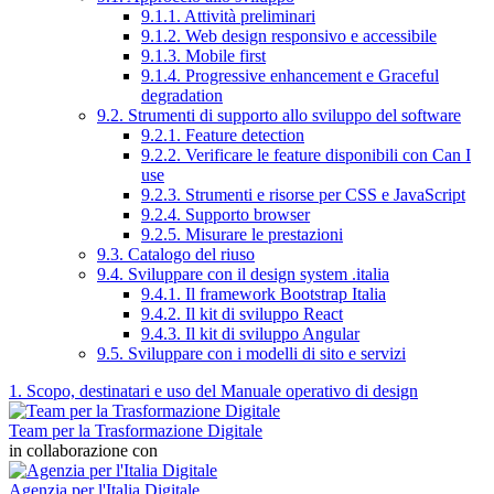
9.1.1. Attività preliminari
9.1.2. Web design responsivo e accessibile
9.1.3. Mobile first
9.1.4. Progressive enhancement e Graceful
degradation
9.2. Strumenti di supporto allo sviluppo del software
9.2.1. Feature detection
9.2.2. Verificare le feature disponibili con Can I
use
9.2.3. Strumenti e risorse per CSS e JavaScript
9.2.4. Supporto browser
9.2.5. Misurare le prestazioni
9.3. Catalogo del riuso
9.4. Sviluppare con il design system .italia
9.4.1. Il framework Bootstrap Italia
9.4.2. Il kit di sviluppo React
9.4.3. Il kit di sviluppo Angular
9.5. Sviluppare con i modelli di sito e servizi
1. Scopo, destinatari e uso del Manuale operativo di design
Team per la Trasformazione Digitale
in collaborazione con
Agenzia per l'Italia Digitale