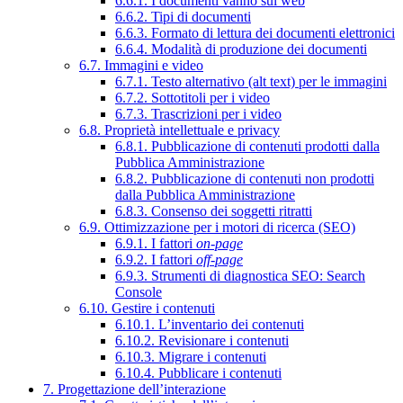
6.6.1. I documenti vanno sul web
6.6.2. Tipi di documenti
6.6.3. Formato di lettura dei documenti elettronici
6.6.4. Modalità di produzione dei documenti
6.7. Immagini e video
6.7.1. Testo alternativo (alt text) per le immagini
6.7.2. Sottotitoli per i video
6.7.3. Trascrizioni per i video
6.8. Proprietà intellettuale e privacy
6.8.1. Pubblicazione di contenuti prodotti dalla
Pubblica Amministrazione
6.8.2. Pubblicazione di contenuti non prodotti
dalla Pubblica Amministrazione
6.8.3. Consenso dei soggetti ritratti
6.9. Ottimizzazione per i motori di ricerca (SEO)
6.9.1. I fattori
on-page
6.9.2. I fattori
off-page
6.9.3. Strumenti di diagnostica SEO: Search
Console
6.10. Gestire i contenuti
6.10.1. L’inventario dei contenuti
6.10.2. Revisionare i contenuti
6.10.3. Migrare i contenuti
6.10.4. Pubblicare i contenuti
7. Progettazione dell’interazione