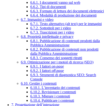
6.6.1. I documenti vanno sul web
6.6.2. Tipi di documenti
6.6.3. Formato di lettura dei documenti elettronici
6.6.4. Modalità di produzione dei documenti
6.7. Immagini e video
6.7.1. Testo alternativo (alt text) per le immagini
6.7.2. Sottotitoli per i video
6.7.3. Trascrizioni per i video
6.8. Proprietà intellettuale e privacy
6.8.1. Pubblicazione di contenuti prodotti dalla
Pubblica Amministrazione
6.8.2. Pubblicazione di contenuti non prodotti
dalla Pubblica Amministrazione
6.8.3. Consenso dei soggetti ritratti
6.9. Ottimizzazione per i motori di ricerca (SEO)
6.9.1. I fattori
on-page
6.9.2. I fattori
off-page
6.9.3. Strumenti di diagnostica SEO: Search
Console
6.10. Gestire i contenuti
6.10.1. L’inventario dei contenuti
6.10.2. Revisionare i contenuti
6.10.3. Migrare i contenuti
6.10.4. Pubblicare i contenuti
7. Progettazione dell’interazione