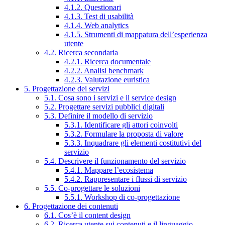
4.1.2. Questionari
4.1.3. Test di usabilità
4.1.4. Web analytics
4.1.5. Strumenti di mappatura dell’esperienza
utente
4.2. Ricerca secondaria
4.2.1. Ricerca documentale
4.2.2. Analisi benchmark
4.2.3. Valutazione euristica
5. Progettazione dei servizi
5.1. Cosa sono i servizi e il service design
5.2. Progettare servizi pubblici digitali
5.3. Definire il modello di servizio
5.3.1. Identificare gli attori coinvolti
5.3.2. Formulare la proposta di valore
5.3.3. Inquadrare gli elementi costitutivi del
servizio
5.4. Descrivere il funzionamento del servizio
5.4.1. Mappare l’ecosistema
5.4.2. Rappresentare i flussi di servizio
5.5. Co-progettare le soluzioni
5.5.1. Workshop di co-progettazione
6. Progettazione dei contenuti
6.1. Cos’è il content design
6.2. Ricerca utente sui contenuti e il linguaggio