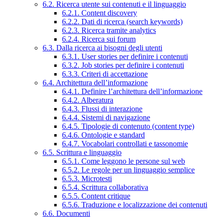
6.2. Ricerca utente sui contenuti e il linguaggio
6.2.1. Content discovery
6.2.2. Dati di ricerca (search keywords)
6.2.3. Ricerca tramite analytics
6.2.4. Ricerca sui forum
6.3. Dalla ricerca ai bisogni degli utenti
6.3.1. User stories per definire i contenuti
6.3.2. Job stories per definire i contenuti
6.3.3. Criteri di accettazione
6.4. Architettura dell’informazione
6.4.1. Definire l’architettura dell’informazione
6.4.2. Alberatura
6.4.3. Flussi di interazione
6.4.4. Sistemi di navigazione
6.4.5. Tipologie di contenuto (content type)
6.4.6. Ontologie e standard
6.4.7. Vocabolari controllati e tassonomie
6.5. Scrittura e linguaggio
6.5.1. Come leggono le persone sul web
6.5.2. Le regole per un linguaggio semplice
6.5.3. Microtesti
6.5.4. Scrittura collaborativa
6.5.5. Content critique
6.5.6. Traduzione e localizzazione dei contenuti
6.6. Documenti