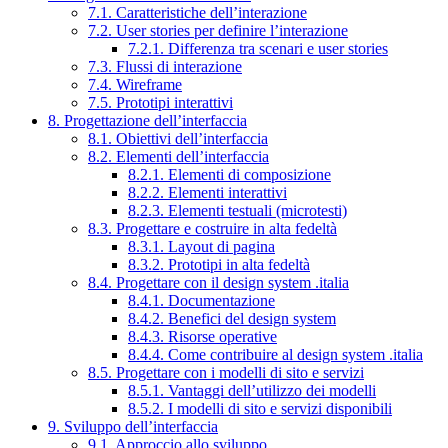
7.1. Caratteristiche dell’interazione
7.2. User stories per definire l’interazione
7.2.1. Differenza tra scenari e user stories
7.3. Flussi di interazione
7.4. Wireframe
7.5. Prototipi interattivi
8. Progettazione dell’interfaccia
8.1. Obiettivi dell’interfaccia
8.2. Elementi dell’interfaccia
8.2.1. Elementi di composizione
8.2.2. Elementi interattivi
8.2.3. Elementi testuali (microtesti)
8.3. Progettare e costruire in alta fedeltà
8.3.1. Layout di pagina
8.3.2. Prototipi in alta fedeltà
8.4. Progettare con il design system .italia
8.4.1. Documentazione
8.4.2. Benefici del design system
8.4.3. Risorse operative
8.4.4. Come contribuire al design system .italia
8.5. Progettare con i modelli di sito e servizi
8.5.1. Vantaggi dell’utilizzo dei modelli
8.5.2. I modelli di sito e servizi disponibili
9. Sviluppo dell’interfaccia
9.1. Approccio allo sviluppo