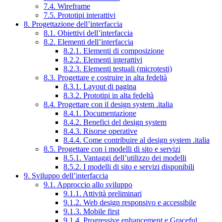
7.4. Wireframe
7.5. Prototipi interattivi
8. Progettazione dell’interfaccia
8.1. Obiettivi dell’interfaccia
8.2. Elementi dell’interfaccia
8.2.1. Elementi di composizione
8.2.2. Elementi interattivi
8.2.3. Elementi testuali (microtesti)
8.3. Progettare e costruire in alta fedeltà
8.3.1. Layout di pagina
8.3.2. Prototipi in alta fedeltà
8.4. Progettare con il design system .italia
8.4.1. Documentazione
8.4.2. Benefici del design system
8.4.3. Risorse operative
8.4.4. Come contribuire al design system .italia
8.5. Progettare con i modelli di sito e servizi
8.5.1. Vantaggi dell’utilizzo dei modelli
8.5.2. I modelli di sito e servizi disponibili
9. Sviluppo dell’interfaccia
9.1. Approccio allo sviluppo
9.1.1. Attività preliminari
9.1.2. Web design responsivo e accessibile
9.1.3. Mobile first
9.1.4. Progressive enhancement e Graceful