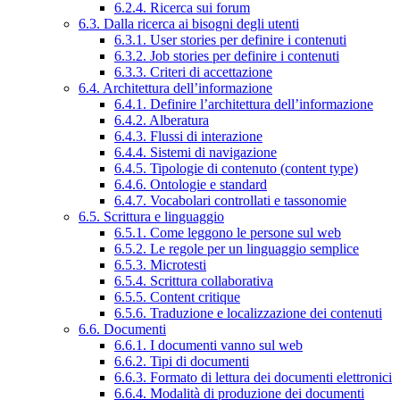
6.2.4. Ricerca sui forum
6.3. Dalla ricerca ai bisogni degli utenti
6.3.1. User stories per definire i contenuti
6.3.2. Job stories per definire i contenuti
6.3.3. Criteri di accettazione
6.4. Architettura dell’informazione
6.4.1. Definire l’architettura dell’informazione
6.4.2. Alberatura
6.4.3. Flussi di interazione
6.4.4. Sistemi di navigazione
6.4.5. Tipologie di contenuto (content type)
6.4.6. Ontologie e standard
6.4.7. Vocabolari controllati e tassonomie
6.5. Scrittura e linguaggio
6.5.1. Come leggono le persone sul web
6.5.2. Le regole per un linguaggio semplice
6.5.3. Microtesti
6.5.4. Scrittura collaborativa
6.5.5. Content critique
6.5.6. Traduzione e localizzazione dei contenuti
6.6. Documenti
6.6.1. I documenti vanno sul web
6.6.2. Tipi di documenti
6.6.3. Formato di lettura dei documenti elettronici
6.6.4. Modalità di produzione dei documenti