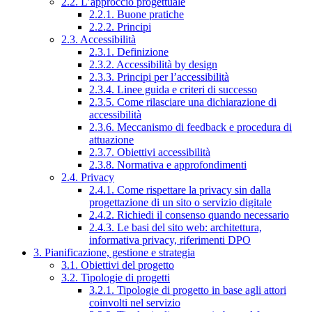
2.2. L’approccio progettuale
2.2.1. Buone pratiche
2.2.2. Principi
2.3. Accessibilità
2.3.1. Definizione
2.3.2. Accessibilità by design
2.3.3. Principi per l’accessibilità
2.3.4. Linee guida e criteri di successo
2.3.5. Come rilasciare una dichiarazione di
accessibilità
2.3.6. Meccanismo di feedback e procedura di
attuazione
2.3.7. Obiettivi accessibilità
2.3.8. Normativa e approfondimenti
2.4. Privacy
2.4.1. Come rispettare la privacy sin dalla
progettazione di un sito o servizio digitale
2.4.2. Richiedi il consenso quando necessario
2.4.3. Le basi del sito web: architettura,
informativa privacy, riferimenti DPO
3. Pianificazione, gestione e strategia
3.1. Obiettivi del progetto
3.2. Tipologie di progetti
3.2.1. Tipologie di progetto in base agli attori
coinvolti nel servizio