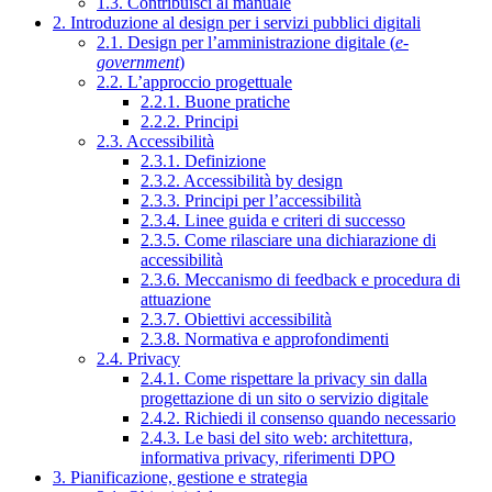
1.3. Contribuisci al manuale
2. Introduzione al design per i servizi pubblici digitali
2.1. Design per l’amministrazione digitale (
e-
government
)
2.2. L’approccio progettuale
2.2.1. Buone pratiche
2.2.2. Principi
2.3. Accessibilità
2.3.1. Definizione
2.3.2. Accessibilità by design
2.3.3. Principi per l’accessibilità
2.3.4. Linee guida e criteri di successo
2.3.5. Come rilasciare una dichiarazione di
accessibilità
2.3.6. Meccanismo di feedback e procedura di
attuazione
2.3.7. Obiettivi accessibilità
2.3.8. Normativa e approfondimenti
2.4. Privacy
2.4.1. Come rispettare la privacy sin dalla
progettazione di un sito o servizio digitale
2.4.2. Richiedi il consenso quando necessario
2.4.3. Le basi del sito web: architettura,
informativa privacy, riferimenti DPO
3. Pianificazione, gestione e strategia