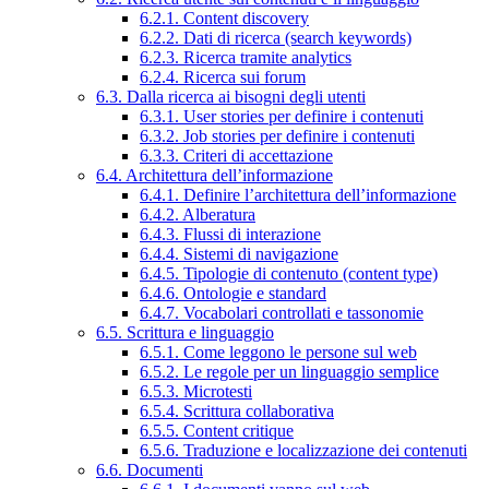
6.2.1. Content discovery
6.2.2. Dati di ricerca (search keywords)
6.2.3. Ricerca tramite analytics
6.2.4. Ricerca sui forum
6.3. Dalla ricerca ai bisogni degli utenti
6.3.1. User stories per definire i contenuti
6.3.2. Job stories per definire i contenuti
6.3.3. Criteri di accettazione
6.4. Architettura dell’informazione
6.4.1. Definire l’architettura dell’informazione
6.4.2. Alberatura
6.4.3. Flussi di interazione
6.4.4. Sistemi di navigazione
6.4.5. Tipologie di contenuto (content type)
6.4.6. Ontologie e standard
6.4.7. Vocabolari controllati e tassonomie
6.5. Scrittura e linguaggio
6.5.1. Come leggono le persone sul web
6.5.2. Le regole per un linguaggio semplice
6.5.3. Microtesti
6.5.4. Scrittura collaborativa
6.5.5. Content critique
6.5.6. Traduzione e localizzazione dei contenuti
6.6. Documenti