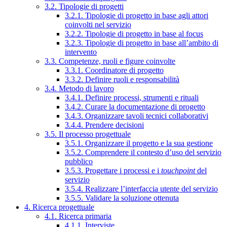
3.2. Tipologie di progetti
3.2.1. Tipologie di progetto in base agli attori
coinvolti nel servizio
3.2.2. Tipologie di progetto in base al focus
3.2.3. Tipologie di progetto in base all’ambito di
intervento
3.3. Competenze, ruoli e figure coinvolte
3.3.1. Coordinatore di progetto
3.3.2. Definire ruoli e responsabilità
3.4. Metodo di lavoro
3.4.1. Definire processi, strumenti e rituali
3.4.2. Curare la documentazione di progetto
3.4.3. Organizzare tavoli tecnici collaborativi
3.4.4. Prendere decisioni
3.5. Il processo progettuale
3.5.1. Organizzare il progetto e la sua gestione
3.5.2. Comprendere il contesto d’uso del servizio
pubblico
3.5.3. Progettare i processi e i
touchpoint
del
servizio
3.5.4. Realizzare l’interfaccia utente del servizio
3.5.5. Validare la soluzione ottenuta
4. Ricerca progettuale
4.1. Ricerca primaria
4.1.1. Interviste