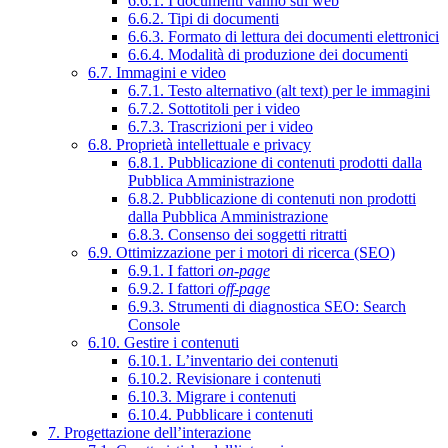
6.6.1. I documenti vanno sul web
6.6.2. Tipi di documenti
6.6.3. Formato di lettura dei documenti elettronici
6.6.4. Modalità di produzione dei documenti
6.7. Immagini e video
6.7.1. Testo alternativo (alt text) per le immagini
6.7.2. Sottotitoli per i video
6.7.3. Trascrizioni per i video
6.8. Proprietà intellettuale e privacy
6.8.1. Pubblicazione di contenuti prodotti dalla
Pubblica Amministrazione
6.8.2. Pubblicazione di contenuti non prodotti
dalla Pubblica Amministrazione
6.8.3. Consenso dei soggetti ritratti
6.9. Ottimizzazione per i motori di ricerca (SEO)
6.9.1. I fattori
on-page
6.9.2. I fattori
off-page
6.9.3. Strumenti di diagnostica SEO: Search
Console
6.10. Gestire i contenuti
6.10.1. L’inventario dei contenuti
6.10.2. Revisionare i contenuti
6.10.3. Migrare i contenuti
6.10.4. Pubblicare i contenuti
7. Progettazione dell’interazione