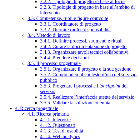
3.2.2. Tipologie di progetto in base al focus
3.2.3. Tipologie di progetto in base all’ambito di
intervento
3.3. Competenze, ruoli e figure coinvolte
3.3.1. Coordinatore di progetto
3.3.2. Definire ruoli e responsabilità
3.4. Metodo di lavoro
3.4.1. Definire processi, strumenti e rituali
3.4.2. Curare la documentazione di progetto
3.4.3. Organizzare tavoli tecnici collaborativi
3.4.4. Prendere decisioni
3.5. Il processo progettuale
3.5.1. Organizzare il progetto e la sua gestione
3.5.2. Comprendere il contesto d’uso del servizio
pubblico
3.5.3. Progettare i processi e i
touchpoint
del
servizio
3.5.4. Realizzare l’interfaccia utente del servizio
3.5.5. Validare la soluzione ottenuta
4. Ricerca progettuale
4.1. Ricerca primaria
4.1.1. Interviste
4.1.2. Questionari
4.1.3. Test di usabilità
4.1.4. Web analytics