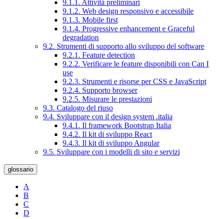
9.1.1. Attività preliminari
9.1.2. Web design responsivo e accessibile
9.1.3. Mobile first
9.1.4. Progressive enhancement e Graceful
degradation
9.2. Strumenti di supporto allo sviluppo del software
9.2.1. Feature detection
9.2.2. Verificare le feature disponibili con Can I
use
9.2.3. Strumenti e risorse per CSS e JavaScript
9.2.4. Supporto browser
9.2.5. Misurare le prestazioni
9.3. Catalogo del riuso
9.4. Sviluppare con il design system .italia
9.4.1. Il framework Bootstrap Italia
9.4.2. Il kit di sviluppo React
9.4.3. Il kit di sviluppo Angular
9.5. Sviluppare con i modelli di sito e servizi
glossario
A
B
C
D