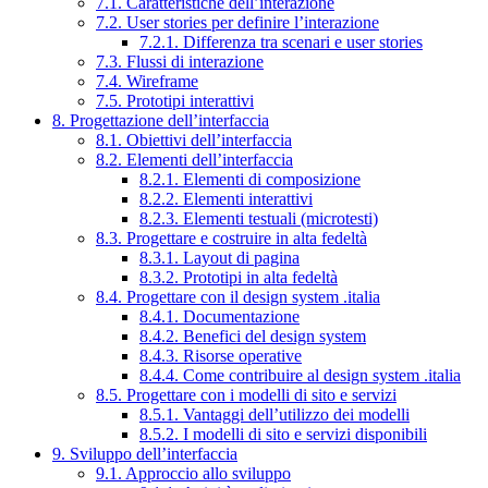
7.1. Caratteristiche dell’interazione
7.2. User stories per definire l’interazione
7.2.1. Differenza tra scenari e user stories
7.3. Flussi di interazione
7.4. Wireframe
7.5. Prototipi interattivi
8. Progettazione dell’interfaccia
8.1. Obiettivi dell’interfaccia
8.2. Elementi dell’interfaccia
8.2.1. Elementi di composizione
8.2.2. Elementi interattivi
8.2.3. Elementi testuali (microtesti)
8.3. Progettare e costruire in alta fedeltà
8.3.1. Layout di pagina
8.3.2. Prototipi in alta fedeltà
8.4. Progettare con il design system .italia
8.4.1. Documentazione
8.4.2. Benefici del design system
8.4.3. Risorse operative
8.4.4. Come contribuire al design system .italia
8.5. Progettare con i modelli di sito e servizi
8.5.1. Vantaggi dell’utilizzo dei modelli
8.5.2. I modelli di sito e servizi disponibili
9. Sviluppo dell’interfaccia
9.1. Approccio allo sviluppo