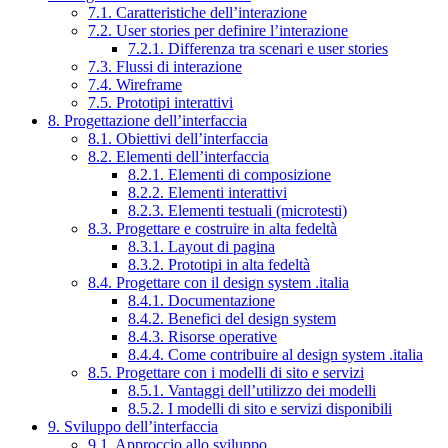
7.1. Caratteristiche dell’interazione
7.2. User stories per definire l’interazione
7.2.1. Differenza tra scenari e user stories
7.3. Flussi di interazione
7.4. Wireframe
7.5. Prototipi interattivi
8. Progettazione dell’interfaccia
8.1. Obiettivi dell’interfaccia
8.2. Elementi dell’interfaccia
8.2.1. Elementi di composizione
8.2.2. Elementi interattivi
8.2.3. Elementi testuali (microtesti)
8.3. Progettare e costruire in alta fedeltà
8.3.1. Layout di pagina
8.3.2. Prototipi in alta fedeltà
8.4. Progettare con il design system .italia
8.4.1. Documentazione
8.4.2. Benefici del design system
8.4.3. Risorse operative
8.4.4. Come contribuire al design system .italia
8.5. Progettare con i modelli di sito e servizi
8.5.1. Vantaggi dell’utilizzo dei modelli
8.5.2. I modelli di sito e servizi disponibili
9. Sviluppo dell’interfaccia
9.1. Approccio allo sviluppo