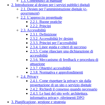
1.3. Contribuisci al manuale
2. Introduzione al design per i servizi pubblici digitali
2.1. Design per l’amministrazione digitale (
e-
government
)
2.2. L’approccio progettuale
2.2.1. Buone pratiche
2.2.2. Principi
2.3. Accessibilità
2.3.1. Definizione
2.3.2. Accessibilità by design
2.3.3. Principi per l’accessibilità
2.3.4. Linee guida e criteri di successo
2.3.5. Come rilasciare una dichiarazione di
accessibilità
2.3.6. Meccanismo di feedback e procedura di
attuazione
2.3.7. Obiettivi accessibilità
2.3.8. Normativa e approfondimenti
2.4. Privacy
2.4.1. Come rispettare la privacy sin dalla
progettazione di un sito o servizio digitale
2.4.2. Richiedi il consenso quando necessario
2.4.3. Le basi del sito web: architettura,
informativa privacy, riferimenti DPO
3. Pianificazione, gestione e strategia