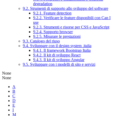
degradation
9.2. Strumenti di supporto allo sviluppo del software
9.2.1. Feature detection
9.2.2. Verificare le feature disponibili con Can I
use
9.2.3. Strumenti e risorse per CSS e JavaScript
9.2.4. Supporto browser
9.2.5. Misurare le prestazioni
9.3. Catalogo del riuso
9.4. Sviluppare con il design system .italia
9.4.1. Il framework Bootstrap Italia
9.4.2. Il kit di sviluppo React
9.4.3. Il kit di sviluppo Angular
9.5. Sviluppare con i modelli di sito e servizi
None
None
A
B
C
D
E
I
M