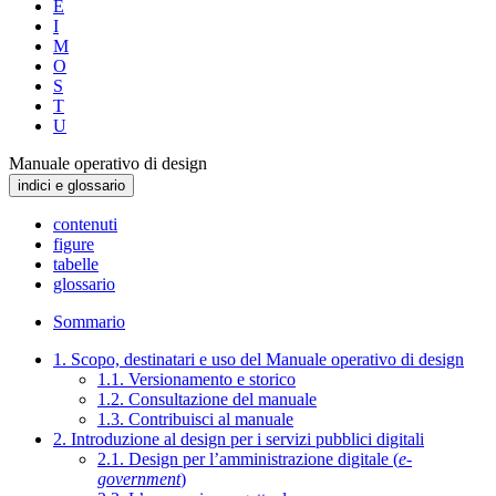
E
I
M
O
S
T
U
Manuale operativo di design
indici e glossario
contenuti
figure
tabelle
glossario
Sommario
1. Scopo, destinatari e uso del Manuale operativo di design
1.1. Versionamento e storico
1.2. Consultazione del manuale
1.3. Contribuisci al manuale
2. Introduzione al design per i servizi pubblici digitali
2.1. Design per l’amministrazione digitale (
e-
government
)