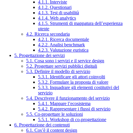
4.1.1. Interviste
4.1.2. Questionari
4.1.3. Test di usabilità
4.1.4. Web analytics
4.1.5. Strumenti di mappatura dell’esperienza
utente
4.2. Ricerca secondaria
4.2.1. Ricerca documentale
4.2.2. Analisi benchmark
4.2.3. Valutazione euristica
5. Progettazione dei servizi
5.1. Cosa sono i servizi e il service design
5.2. Progettare servizi pubblici digitali
5.3. Definire il modello di servizio
5.3.1. Identificare gli attori coinvolti
5.3.2. Formulare la proposta di valore
5.3.3. Inquadrare gli elementi costitutivi del
servizio
5.4. Descrivere il funzionamento del servizio
5.4.1. Mappare l’ecosistema
5.4.2. Rappresentare i flussi di servizio
5.5. Co-progettare le soluzioni
5.5.1. Workshop di co-progettazione
6. Progettazione dei contenuti
6.1. Cos’è il content design