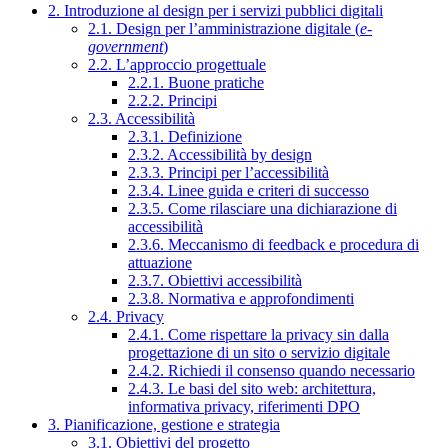
2. Introduzione al design per i servizi pubblici digitali
2.1. Design per l’amministrazione digitale (
e-
government
)
2.2. L’approccio progettuale
2.2.1. Buone pratiche
2.2.2. Principi
2.3. Accessibilità
2.3.1. Definizione
2.3.2. Accessibilità by design
2.3.3. Principi per l’accessibilità
2.3.4. Linee guida e criteri di successo
2.3.5. Come rilasciare una dichiarazione di
accessibilità
2.3.6. Meccanismo di feedback e procedura di
attuazione
2.3.7. Obiettivi accessibilità
2.3.8. Normativa e approfondimenti
2.4. Privacy
2.4.1. Come rispettare la privacy sin dalla
progettazione di un sito o servizio digitale
2.4.2. Richiedi il consenso quando necessario
2.4.3. Le basi del sito web: architettura,
informativa privacy, riferimenti DPO
3. Pianificazione, gestione e strategia
3.1. Obiettivi del progetto