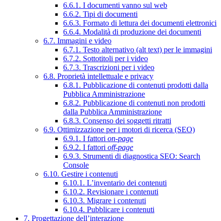
6.6.1. I documenti vanno sul web
6.6.2. Tipi di documenti
6.6.3. Formato di lettura dei documenti elettronici
6.6.4. Modalità di produzione dei documenti
6.7. Immagini e video
6.7.1. Testo alternativo (alt text) per le immagini
6.7.2. Sottotitoli per i video
6.7.3. Trascrizioni per i video
6.8. Proprietà intellettuale e privacy
6.8.1. Pubblicazione di contenuti prodotti dalla
Pubblica Amministrazione
6.8.2. Pubblicazione di contenuti non prodotti
dalla Pubblica Amministrazione
6.8.3. Consenso dei soggetti ritratti
6.9. Ottimizzazione per i motori di ricerca (SEO)
6.9.1. I fattori
on-page
6.9.2. I fattori
off-page
6.9.3. Strumenti di diagnostica SEO: Search
Console
6.10. Gestire i contenuti
6.10.1. L’inventario dei contenuti
6.10.2. Revisionare i contenuti
6.10.3. Migrare i contenuti
6.10.4. Pubblicare i contenuti
7. Progettazione dell’interazione