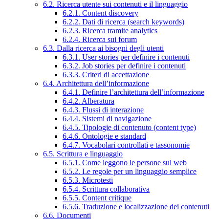
6.2. Ricerca utente sui contenuti e il linguaggio
6.2.1. Content discovery
6.2.2. Dati di ricerca (search keywords)
6.2.3. Ricerca tramite analytics
6.2.4. Ricerca sui forum
6.3. Dalla ricerca ai bisogni degli utenti
6.3.1. User stories per definire i contenuti
6.3.2. Job stories per definire i contenuti
6.3.3. Criteri di accettazione
6.4. Architettura dell’informazione
6.4.1. Definire l’architettura dell’informazione
6.4.2. Alberatura
6.4.3. Flussi di interazione
6.4.4. Sistemi di navigazione
6.4.5. Tipologie di contenuto (content type)
6.4.6. Ontologie e standard
6.4.7. Vocabolari controllati e tassonomie
6.5. Scrittura e linguaggio
6.5.1. Come leggono le persone sul web
6.5.2. Le regole per un linguaggio semplice
6.5.3. Microtesti
6.5.4. Scrittura collaborativa
6.5.5. Content critique
6.5.6. Traduzione e localizzazione dei contenuti
6.6. Documenti