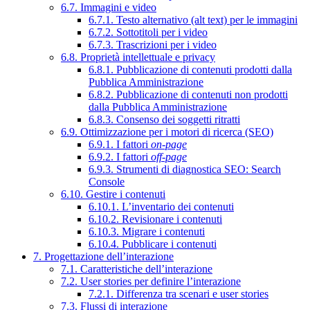
6.7. Immagini e video
6.7.1. Testo alternativo (alt text) per le immagini
6.7.2. Sottotitoli per i video
6.7.3. Trascrizioni per i video
6.8. Proprietà intellettuale e privacy
6.8.1. Pubblicazione di contenuti prodotti dalla
Pubblica Amministrazione
6.8.2. Pubblicazione di contenuti non prodotti
dalla Pubblica Amministrazione
6.8.3. Consenso dei soggetti ritratti
6.9. Ottimizzazione per i motori di ricerca (SEO)
6.9.1. I fattori
on-page
6.9.2. I fattori
off-page
6.9.3. Strumenti di diagnostica SEO: Search
Console
6.10. Gestire i contenuti
6.10.1. L’inventario dei contenuti
6.10.2. Revisionare i contenuti
6.10.3. Migrare i contenuti
6.10.4. Pubblicare i contenuti
7. Progettazione dell’interazione
7.1. Caratteristiche dell’interazione
7.2. User stories per definire l’interazione
7.2.1. Differenza tra scenari e user stories
7.3. Flussi di interazione