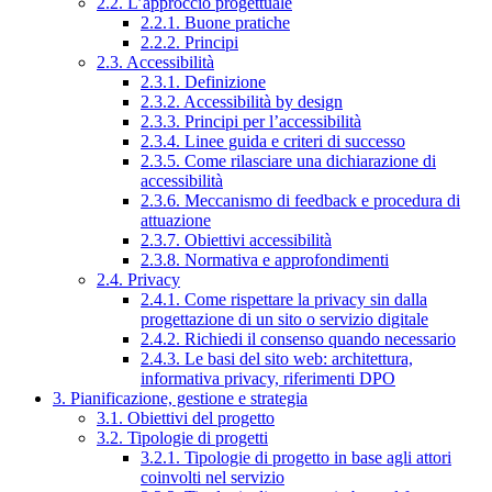
2.2. L’approccio progettuale
2.2.1. Buone pratiche
2.2.2. Principi
2.3. Accessibilità
2.3.1. Definizione
2.3.2. Accessibilità by design
2.3.3. Principi per l’accessibilità
2.3.4. Linee guida e criteri di successo
2.3.5. Come rilasciare una dichiarazione di
accessibilità
2.3.6. Meccanismo di feedback e procedura di
attuazione
2.3.7. Obiettivi accessibilità
2.3.8. Normativa e approfondimenti
2.4. Privacy
2.4.1. Come rispettare la privacy sin dalla
progettazione di un sito o servizio digitale
2.4.2. Richiedi il consenso quando necessario
2.4.3. Le basi del sito web: architettura,
informativa privacy, riferimenti DPO
3. Pianificazione, gestione e strategia
3.1. Obiettivi del progetto
3.2. Tipologie di progetti
3.2.1. Tipologie di progetto in base agli attori
coinvolti nel servizio