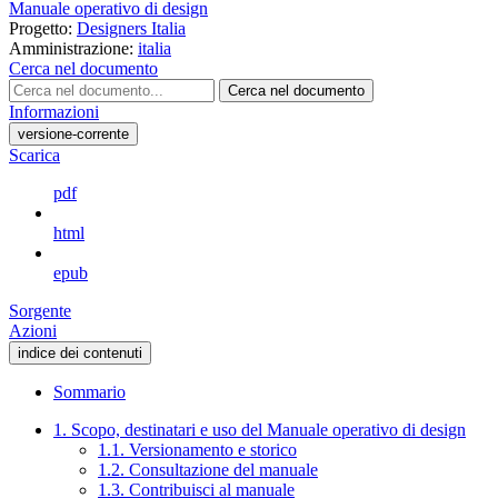
Manuale operativo di design
Progetto:
Designers Italia
Amministrazione:
italia
Cerca nel documento
Cerca nel documento
Informazioni
versione-corrente
Scarica
pdf
html
epub
Sorgente
Azioni
indice dei contenuti
Sommario
1. Scopo, destinatari e uso del Manuale operativo di design
1.1. Versionamento e storico
1.2. Consultazione del manuale
1.3. Contribuisci al manuale