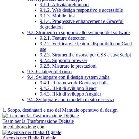
9.1.1. Attività preliminari
9.1.2. Web design responsivo e accessibile
9.1.3. Mobile first
9.1.4. Progressive enhancement e Graceful
degradation
9.2. Strumenti di supporto allo sviluppo del software
9.2.1. Feature detection
9.2.2. Verificare le feature disponibili con Can I
use
9.2.3. Strumenti e risorse per CSS e JavaScript
9.2.4. Supporto browser
9.2.5. Misurare le prestazioni
9.3. Catalogo del riuso
9.4. Sviluppare con il design system .italia
9.4.1. Il framework Bootstrap Italia
9.4.2. Il kit di sviluppo React
9.4.3. Il kit di sviluppo Angular
9.5. Sviluppare con i modelli di sito e servizi
1. Scopo, destinatari e uso del Manuale operativo di design
Team per la Trasformazione Digitale
in collaborazione con
Agenzia per l'Italia Digitale