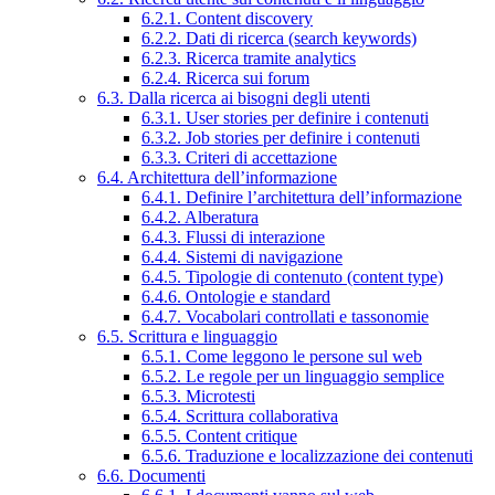
6.2.1. Content discovery
6.2.2. Dati di ricerca (search keywords)
6.2.3. Ricerca tramite analytics
6.2.4. Ricerca sui forum
6.3. Dalla ricerca ai bisogni degli utenti
6.3.1. User stories per definire i contenuti
6.3.2. Job stories per definire i contenuti
6.3.3. Criteri di accettazione
6.4. Architettura dell’informazione
6.4.1. Definire l’architettura dell’informazione
6.4.2. Alberatura
6.4.3. Flussi di interazione
6.4.4. Sistemi di navigazione
6.4.5. Tipologie di contenuto (content type)
6.4.6. Ontologie e standard
6.4.7. Vocabolari controllati e tassonomie
6.5. Scrittura e linguaggio
6.5.1. Come leggono le persone sul web
6.5.2. Le regole per un linguaggio semplice
6.5.3. Microtesti
6.5.4. Scrittura collaborativa
6.5.5. Content critique
6.5.6. Traduzione e localizzazione dei contenuti
6.6. Documenti