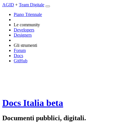
AGID
+
Team Digitale
Piano Triennale
Le community
Developers
Designers
Gli strumenti
Forum
Docs
GitHub
Docs Italia
beta
Documenti pubblici, digitali.