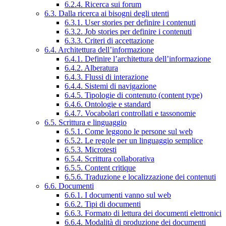
6.2.4. Ricerca sui forum
6.3. Dalla ricerca ai bisogni degli utenti
6.3.1. User stories per definire i contenuti
6.3.2. Job stories per definire i contenuti
6.3.3. Criteri di accettazione
6.4. Architettura dell’informazione
6.4.1. Definire l’architettura dell’informazione
6.4.2. Alberatura
6.4.3. Flussi di interazione
6.4.4. Sistemi di navigazione
6.4.5. Tipologie di contenuto (content type)
6.4.6. Ontologie e standard
6.4.7. Vocabolari controllati e tassonomie
6.5. Scrittura e linguaggio
6.5.1. Come leggono le persone sul web
6.5.2. Le regole per un linguaggio semplice
6.5.3. Microtesti
6.5.4. Scrittura collaborativa
6.5.5. Content critique
6.5.6. Traduzione e localizzazione dei contenuti
6.6. Documenti
6.6.1. I documenti vanno sul web
6.6.2. Tipi di documenti
6.6.3. Formato di lettura dei documenti elettronici
6.6.4. Modalità di produzione dei documenti