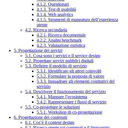
4.1.2. Questionari
4.1.3. Test di usabilità
4.1.4. Web analytics
4.1.5. Strumenti di mappatura dell’esperienza
utente
4.2. Ricerca secondaria
4.2.1. Ricerca documentale
4.2.2. Analisi benchmark
4.2.3. Valutazione euristica
5. Progettazione dei servizi
5.1. Cosa sono i servizi e il service design
5.2. Progettare servizi pubblici digitali
5.3. Definire il modello di servizio
5.3.1. Identificare gli attori coinvolti
5.3.2. Formulare la proposta di valore
5.3.3. Inquadrare gli elementi costitutivi del
servizio
5.4. Descrivere il funzionamento del servizio
5.4.1. Mappare l’ecosistema
5.4.2. Rappresentare i flussi di servizio
5.5. Co-progettare le soluzioni
5.5.1. Workshop di co-progettazione
6. Progettazione dei contenuti
6.1. Cos’è il content design
6.2. Ricerca utente sui contenuti e il linguaggio