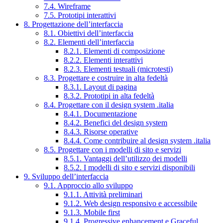
7.4. Wireframe
7.5. Prototipi interattivi
8. Progettazione dell’interfaccia
8.1. Obiettivi dell’interfaccia
8.2. Elementi dell’interfaccia
8.2.1. Elementi di composizione
8.2.2. Elementi interattivi
8.2.3. Elementi testuali (microtesti)
8.3. Progettare e costruire in alta fedeltà
8.3.1. Layout di pagina
8.3.2. Prototipi in alta fedeltà
8.4. Progettare con il design system .italia
8.4.1. Documentazione
8.4.2. Benefici del design system
8.4.3. Risorse operative
8.4.4. Come contribuire al design system .italia
8.5. Progettare con i modelli di sito e servizi
8.5.1. Vantaggi dell’utilizzo dei modelli
8.5.2. I modelli di sito e servizi disponibili
9. Sviluppo dell’interfaccia
9.1. Approccio allo sviluppo
9.1.1. Attività preliminari
9.1.2. Web design responsivo e accessibile
9.1.3. Mobile first
9.1.4. Progressive enhancement e Graceful