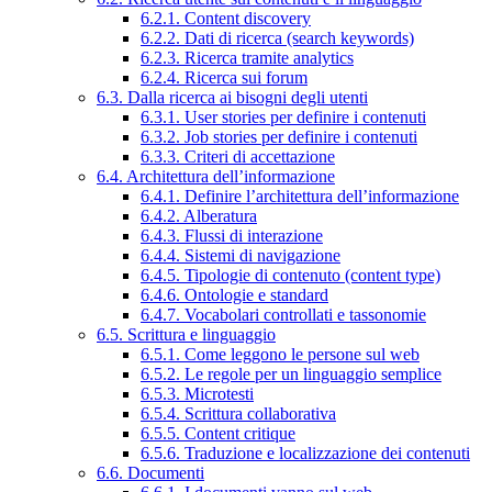
6.2.1. Content discovery
6.2.2. Dati di ricerca (search keywords)
6.2.3. Ricerca tramite analytics
6.2.4. Ricerca sui forum
6.3. Dalla ricerca ai bisogni degli utenti
6.3.1. User stories per definire i contenuti
6.3.2. Job stories per definire i contenuti
6.3.3. Criteri di accettazione
6.4. Architettura dell’informazione
6.4.1. Definire l’architettura dell’informazione
6.4.2. Alberatura
6.4.3. Flussi di interazione
6.4.4. Sistemi di navigazione
6.4.5. Tipologie di contenuto (content type)
6.4.6. Ontologie e standard
6.4.7. Vocabolari controllati e tassonomie
6.5. Scrittura e linguaggio
6.5.1. Come leggono le persone sul web
6.5.2. Le regole per un linguaggio semplice
6.5.3. Microtesti
6.5.4. Scrittura collaborativa
6.5.5. Content critique
6.5.6. Traduzione e localizzazione dei contenuti
6.6. Documenti