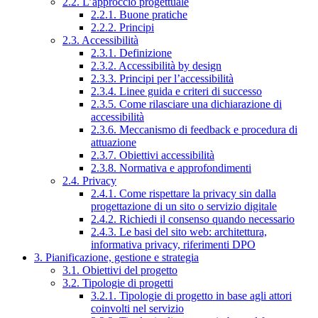
2.2. L’approccio progettuale
2.2.1. Buone pratiche
2.2.2. Principi
2.3. Accessibilità
2.3.1. Definizione
2.3.2. Accessibilità by design
2.3.3. Principi per l’accessibilità
2.3.4. Linee guida e criteri di successo
2.3.5. Come rilasciare una dichiarazione di
accessibilità
2.3.6. Meccanismo di feedback e procedura di
attuazione
2.3.7. Obiettivi accessibilità
2.3.8. Normativa e approfondimenti
2.4. Privacy
2.4.1. Come rispettare la privacy sin dalla
progettazione di un sito o servizio digitale
2.4.2. Richiedi il consenso quando necessario
2.4.3. Le basi del sito web: architettura,
informativa privacy, riferimenti DPO
3. Pianificazione, gestione e strategia
3.1. Obiettivi del progetto
3.2. Tipologie di progetti
3.2.1. Tipologie di progetto in base agli attori
coinvolti nel servizio