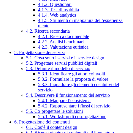
4.1.2. Questionari
4.1.3. Test di usabilità
4.1.4. Web analytics
4.1.5. Strumenti di mappatura dell’esperienza
utente
4.2. Ricerca secondaria
4.2.1. Ricerca documentale
4.2.2. Analisi benchmark
4.2.3. Valutazione euristica
5. Progettazione dei servizi
5.1. Cosa sono i servizi e il service design
5.2. Progettare servizi pubblici digitali
5.3. Definire il modello di servizio
5.3.1. Identificare gli attori coinvolti
5.3.2. Formulare la proposta di valore
5.3.3. Inquadrare gli elementi costitutivi del
servizio
5.4. Descrivere il funzionamento del servizio
5.4.1. Mappare l’ecosistema
5.4.2. Rappresentare i flussi di servizio
5.5. Co-progettare le soluzioni
5.5.1. Workshop di co-progettazione
6. Progettazione dei contenuti
6.1. Cos’è il content design
6.2. Ricerca utente sui contenuti e il linguaggio