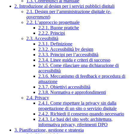
1.3. Contribuisci al manuale
2. Introduzione al design per i servizi pubblici digitali
2.1. Design per l’amministrazione digitale (
e-
government
)
2.2. L’approccio progettuale
2.2.1. Buone pratiche
2.2.2. Principi
2.3. Accessibilità
2.3.1. Definizione
2.3.2. Accessibilità by design
2.3.3. Principi per l’accessibilità
2.3.4. Linee guida e criteri di successo
2.3.5. Come rilasciare una dichiarazione di
accessibilità
2.3.6. Meccanismo di feedback e procedura di
attuazione
2.3.7. Obiettivi accessibilità
2.3.8. Normativa e approfondimenti
2.4. Privacy
2.4.1. Come rispettare la privacy sin dalla
progettazione di un sito o servizio digitale
2.4.2. Richiedi il consenso quando necessario
2.4.3. Le basi del sito web: architettura,
informativa privacy, riferimenti DPO
3. Pianificazione, gestione e strategia