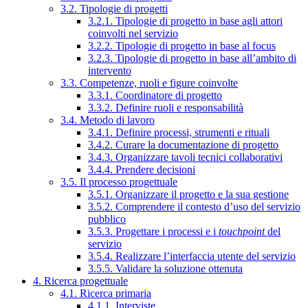
3.2. Tipologie di progetti
3.2.1. Tipologie di progetto in base agli attori
coinvolti nel servizio
3.2.2. Tipologie di progetto in base al focus
3.2.3. Tipologie di progetto in base all’ambito di
intervento
3.3. Competenze, ruoli e figure coinvolte
3.3.1. Coordinatore di progetto
3.3.2. Definire ruoli e responsabilità
3.4. Metodo di lavoro
3.4.1. Definire processi, strumenti e rituali
3.4.2. Curare la documentazione di progetto
3.4.3. Organizzare tavoli tecnici collaborativi
3.4.4. Prendere decisioni
3.5. Il processo progettuale
3.5.1. Organizzare il progetto e la sua gestione
3.5.2. Comprendere il contesto d’uso del servizio
pubblico
3.5.3. Progettare i processi e i
touchpoint
del
servizio
3.5.4. Realizzare l’interfaccia utente del servizio
3.5.5. Validare la soluzione ottenuta
4. Ricerca progettuale
4.1. Ricerca primaria
4.1.1. Interviste