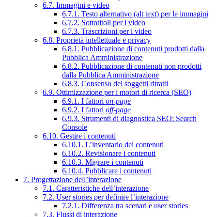
6.7. Immagini e video
6.7.1. Testo alternativo (alt text) per le immagini
6.7.2. Sottotitoli per i video
6.7.3. Trascrizioni per i video
6.8. Proprietà intellettuale e privacy
6.8.1. Pubblicazione di contenuti prodotti dalla
Pubblica Amministrazione
6.8.2. Pubblicazione di contenuti non prodotti
dalla Pubblica Amministrazione
6.8.3. Consenso dei soggetti ritratti
6.9. Ottimizzazione per i motori di ricerca (SEO)
6.9.1. I fattori
on-page
6.9.2. I fattori
off-page
6.9.3. Strumenti di diagnostica SEO: Search
Console
6.10. Gestire i contenuti
6.10.1. L’inventario dei contenuti
6.10.2. Revisionare i contenuti
6.10.3. Migrare i contenuti
6.10.4. Pubblicare i contenuti
7. Progettazione dell’interazione
7.1. Caratteristiche dell’interazione
7.2. User stories per definire l’interazione
7.2.1. Differenza tra scenari e user stories
7.3. Flussi di interazione