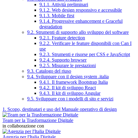
9.1.1. Attività preliminari
9.1.2. Web design responsivo e accessibile
9.1.3. Mobile first
9.1.4. Progressive enhancement e Graceful
degradation
9.2. Strumenti di supporto allo sviluppo del software
9.2.1. Feature detection
9.2.2. Verificare le feature disponibili con Can I
use
9.2.3. Strumenti e risorse per CSS e JavaScript
9.2.4. Supporto browser
9.2.5. Misurare le prestazioni
9.3. Catalogo del riuso
9.4. Sviluppare con il design system .italia
9.4.1. Il framework Bootstrap Italia
9.4.2. Il kit di sviluppo React
9.4.3. Il kit di sviluppo Angular
9.5. Sviluppare con i modelli di sito e servizi
1. Scopo, destinatari e uso del Manuale operativo di design
Team per la Trasformazione Digitale
in collaborazione con
Agenzia per l'Italia Digitale