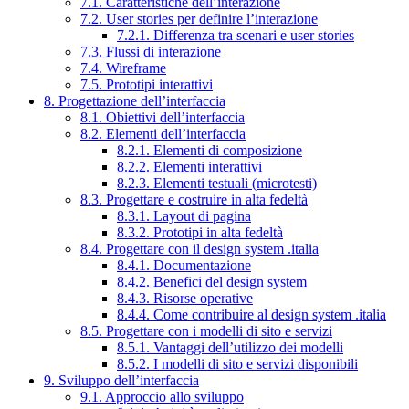
7.1. Caratteristiche dell’interazione
7.2. User stories per definire l’interazione
7.2.1. Differenza tra scenari e user stories
7.3. Flussi di interazione
7.4. Wireframe
7.5. Prototipi interattivi
8. Progettazione dell’interfaccia
8.1. Obiettivi dell’interfaccia
8.2. Elementi dell’interfaccia
8.2.1. Elementi di composizione
8.2.2. Elementi interattivi
8.2.3. Elementi testuali (microtesti)
8.3. Progettare e costruire in alta fedeltà
8.3.1. Layout di pagina
8.3.2. Prototipi in alta fedeltà
8.4. Progettare con il design system .italia
8.4.1. Documentazione
8.4.2. Benefici del design system
8.4.3. Risorse operative
8.4.4. Come contribuire al design system .italia
8.5. Progettare con i modelli di sito e servizi
8.5.1. Vantaggi dell’utilizzo dei modelli
8.5.2. I modelli di sito e servizi disponibili
9. Sviluppo dell’interfaccia
9.1. Approccio allo sviluppo