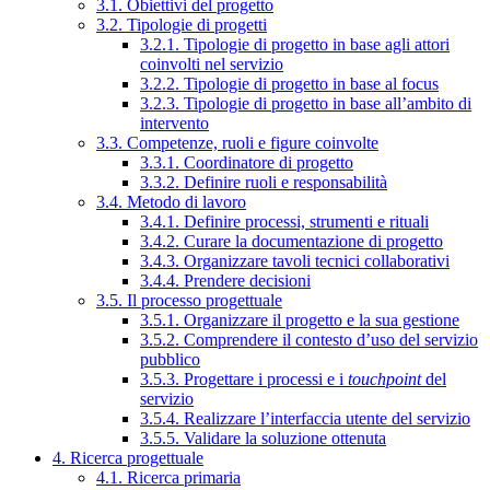
3.1. Obiettivi del progetto
3.2. Tipologie di progetti
3.2.1. Tipologie di progetto in base agli attori
coinvolti nel servizio
3.2.2. Tipologie di progetto in base al focus
3.2.3. Tipologie di progetto in base all’ambito di
intervento
3.3. Competenze, ruoli e figure coinvolte
3.3.1. Coordinatore di progetto
3.3.2. Definire ruoli e responsabilità
3.4. Metodo di lavoro
3.4.1. Definire processi, strumenti e rituali
3.4.2. Curare la documentazione di progetto
3.4.3. Organizzare tavoli tecnici collaborativi
3.4.4. Prendere decisioni
3.5. Il processo progettuale
3.5.1. Organizzare il progetto e la sua gestione
3.5.2. Comprendere il contesto d’uso del servizio
pubblico
3.5.3. Progettare i processi e i
touchpoint
del
servizio
3.5.4. Realizzare l’interfaccia utente del servizio
3.5.5. Validare la soluzione ottenuta
4. Ricerca progettuale
4.1. Ricerca primaria