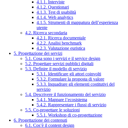
4.1.1. Interviste
4.1.2. Questionari
4.1.3. Test di usabilità
4.1.4. Web analytics
4.1.5. Strumenti di mappatura dell’esperienza
utente
4.2. Ricerca secondaria
4.2.1. Ricerca documentale
4.2.2. Analisi benchmark
4.2.3. Valutazione euristica
5. Progettazione dei servizi
5.1. Cosa sono i servizi e il service design
5.2. Progettare servizi pubblici digitali
5.3. Definire il modello di servizio
5.3.1. Identificare gli attori coinvolti
5.3.2. Formulare la proposta di valore
5.3.3. Inquadrare gli elementi costitutivi del
servizio
5.4. Descrivere il funzionamento del servizio
5.4.1. Mappare l’ecosistema
5.4.2. Rappresentare i flussi di servizio
5.5. Co-progettare le soluzioni
5.5.1. Workshop di co-progettazione
6. Progettazione dei contenuti
6.1. Cos’è il content design