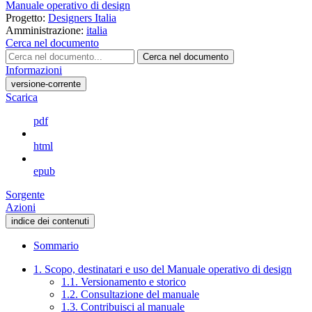
Manuale operativo di design
Progetto:
Designers Italia
Amministrazione:
italia
Cerca nel documento
Cerca nel documento
Informazioni
versione-corrente
Scarica
pdf
html
epub
Sorgente
Azioni
indice dei contenuti
Sommario
1. Scopo, destinatari e uso del Manuale operativo di design
1.1. Versionamento e storico
1.2. Consultazione del manuale
1.3. Contribuisci al manuale