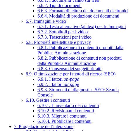
6.6.1. I documenti vanno sul web
6.6.2. Tipi di documenti
6.6.3. Formato di lettura dei documenti elettronici
6.6.4. Modalità di produzione dei documenti
6.7. Immagini e video
6.7.1. Testo alternativo (alt text) per le immagini
6.7.2. Sottotitoli per i video
6.7.3. Trascrizioni per i video
6.8. Proprietà intellettuale e privacy
6.8.1. Pubblicazione di contenuti prodotti dalla
Pubblica Amministrazione
6.8.2. Pubblicazione di contenuti non prodotti
dalla Pubblica Amministrazione
6.8.3. Consenso dei soggetti ritratti
6.9. Ottimizzazione per i motori di ricerca (SEO)
6.9.1. I fattori
on-page
6.9.2. I fattori
off-page
6.9.3. Strumenti di diagnostica SEO: Search
Console
6.10. Gestire i contenuti
6.10.1. L’inventario dei contenuti
6.10.2. Revisionare i contenuti
6.10.3. Migrare i contenuti
6.10.4. Pubblicare i contenuti
7. Progettazione dell’interazione