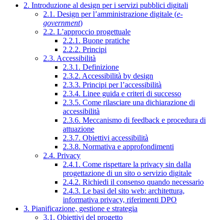
2. Introduzione al design per i servizi pubblici digitali
2.1. Design per l’amministrazione digitale (
e-
government
)
2.2. L’approccio progettuale
2.2.1. Buone pratiche
2.2.2. Principi
2.3. Accessibilità
2.3.1. Definizione
2.3.2. Accessibilità by design
2.3.3. Principi per l’accessibilità
2.3.4. Linee guida e criteri di successo
2.3.5. Come rilasciare una dichiarazione di
accessibilità
2.3.6. Meccanismo di feedback e procedura di
attuazione
2.3.7. Obiettivi accessibilità
2.3.8. Normativa e approfondimenti
2.4. Privacy
2.4.1. Come rispettare la privacy sin dalla
progettazione di un sito o servizio digitale
2.4.2. Richiedi il consenso quando necessario
2.4.3. Le basi del sito web: architettura,
informativa privacy, riferimenti DPO
3. Pianificazione, gestione e strategia
3.1. Obiettivi del progetto