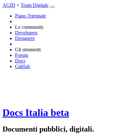
AGID
+
Team Digitale
Piano Triennale
Le community
Developers
Designers
Gli strumenti
Forum
Docs
GitHub
Docs Italia
beta
Documenti pubblici, digitali.