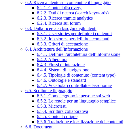
6.2. Ricerca utente sui contenuti e il linguaggio
6.2.1. Content discovery
6.2.2. Dati di ricerca (search keywords)
6.2.3. Ricerca tramite analytics
6.2.4. Ricerca sui forum
6.3. Dalla ricerca ai bisogni degli utenti
6.3.1. User stories per definire i contenuti
6.3.2. Job stories per definire i contenuti
6.3.3. Criteri di accettazione
6.4. Architettura dell’informazione
6.4.1. Definire l’architettura dell’informazione
6.4.2. Alberatura
6.4.3. Flussi di interazione
6.4.4. Sistemi di navigazione
6.4.5. Tipologie di contenuto (content type)
6.4.6. Ontologie e standard
6.4.7. Vocabolari controllati e tassonomie
6.5. Scrittura e linguaggio
6.5.1. Come leggono le persone sul web
6.5.2. Le regole per un linguaggio semplice
6.5.3. Microtesti
6.5.4. Scrittura collaborativa
6.5.5. Content critique
6.5.6. Traduzione e localizzazione dei contenuti
6.6. Documenti