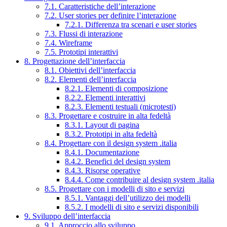
7.1. Caratteristiche dell’interazione
7.2. User stories per definire l’interazione
7.2.1. Differenza tra scenari e user stories
7.3. Flussi di interazione
7.4. Wireframe
7.5. Prototipi interattivi
8. Progettazione dell’interfaccia
8.1. Obiettivi dell’interfaccia
8.2. Elementi dell’interfaccia
8.2.1. Elementi di composizione
8.2.2. Elementi interattivi
8.2.3. Elementi testuali (microtesti)
8.3. Progettare e costruire in alta fedeltà
8.3.1. Layout di pagina
8.3.2. Prototipi in alta fedeltà
8.4. Progettare con il design system .italia
8.4.1. Documentazione
8.4.2. Benefici del design system
8.4.3. Risorse operative
8.4.4. Come contribuire al design system .italia
8.5. Progettare con i modelli di sito e servizi
8.5.1. Vantaggi dell’utilizzo dei modelli
8.5.2. I modelli di sito e servizi disponibili
9. Sviluppo dell’interfaccia
9.1. Approccio allo sviluppo