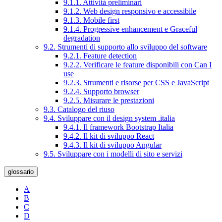
9.1.1. Attività preliminari
9.1.2. Web design responsivo e accessibile
9.1.3. Mobile first
9.1.4. Progressive enhancement e Graceful
degradation
9.2. Strumenti di supporto allo sviluppo del software
9.2.1. Feature detection
9.2.2. Verificare le feature disponibili con Can I
use
9.2.3. Strumenti e risorse per CSS e JavaScript
9.2.4. Supporto browser
9.2.5. Misurare le prestazioni
9.3. Catalogo del riuso
9.4. Sviluppare con il design system .italia
9.4.1. Il framework Bootstrap Italia
9.4.2. Il kit di sviluppo React
9.4.3. Il kit di sviluppo Angular
9.5. Sviluppare con i modelli di sito e servizi
glossario
A
B
C
D