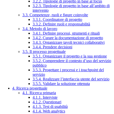
3.2.2. Tipologie di progetto in base al focus
3.2.3. Tipologie di progetto in base all’ambito di
intervento
3.3. Competenze, ruoli e figure coinvolte
3.3.1. Coordinatore di progetto
3.3.2. Definire ruoli e responsabilità
3.4. Metodo di lavoro
3.4.1. Definire processi, strumenti e rituali
3.4.2. Curare la documentazione di progetto
3.4.3. Organizzare tavoli tecnici collaborativi
3.4.4. Prendere decisioni
3.5. Il processo progettuale
3.5.1. Organizzare il progetto e la sua gestione
3.5.2. Comprendere il contesto d’uso del servizio
pubblico
3.5.3. Progettare i processi e i
touchpoint
del
servizio
3.5.4. Realizzare l’interfaccia utente del servizio
3.5.5. Validare la soluzione ottenuta
4. Ricerca progettuale
4.1. Ricerca primaria
4.1.1. Interviste
4.1.2. Questionari
4.1.3. Test di usabilità
4.1.4. Web analytics