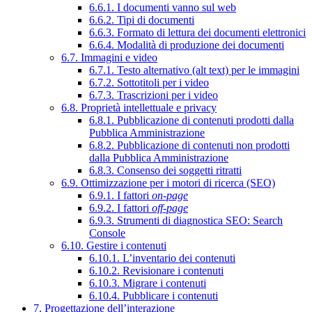
6.6.1. I documenti vanno sul web
6.6.2. Tipi di documenti
6.6.3. Formato di lettura dei documenti elettronici
6.6.4. Modalità di produzione dei documenti
6.7. Immagini e video
6.7.1. Testo alternativo (alt text) per le immagini
6.7.2. Sottotitoli per i video
6.7.3. Trascrizioni per i video
6.8. Proprietà intellettuale e privacy
6.8.1. Pubblicazione di contenuti prodotti dalla
Pubblica Amministrazione
6.8.2. Pubblicazione di contenuti non prodotti
dalla Pubblica Amministrazione
6.8.3. Consenso dei soggetti ritratti
6.9. Ottimizzazione per i motori di ricerca (SEO)
6.9.1. I fattori
on-page
6.9.2. I fattori
off-page
6.9.3. Strumenti di diagnostica SEO: Search
Console
6.10. Gestire i contenuti
6.10.1. L’inventario dei contenuti
6.10.2. Revisionare i contenuti
6.10.3. Migrare i contenuti
6.10.4. Pubblicare i contenuti
7. Progettazione dell’interazione