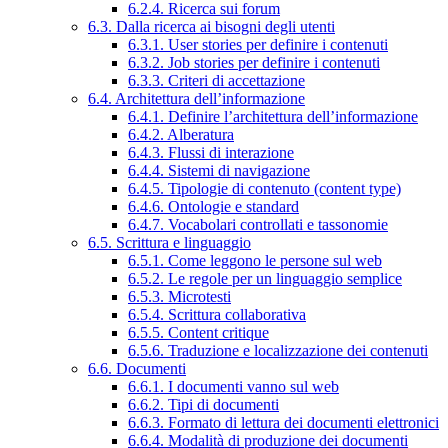
6.2.4. Ricerca sui forum
6.3. Dalla ricerca ai bisogni degli utenti
6.3.1. User stories per definire i contenuti
6.3.2. Job stories per definire i contenuti
6.3.3. Criteri di accettazione
6.4. Architettura dell’informazione
6.4.1. Definire l’architettura dell’informazione
6.4.2. Alberatura
6.4.3. Flussi di interazione
6.4.4. Sistemi di navigazione
6.4.5. Tipologie di contenuto (content type)
6.4.6. Ontologie e standard
6.4.7. Vocabolari controllati e tassonomie
6.5. Scrittura e linguaggio
6.5.1. Come leggono le persone sul web
6.5.2. Le regole per un linguaggio semplice
6.5.3. Microtesti
6.5.4. Scrittura collaborativa
6.5.5. Content critique
6.5.6. Traduzione e localizzazione dei contenuti
6.6. Documenti
6.6.1. I documenti vanno sul web
6.6.2. Tipi di documenti
6.6.3. Formato di lettura dei documenti elettronici
6.6.4. Modalità di produzione dei documenti