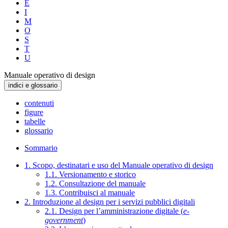
E
I
M
O
S
T
U
Manuale operativo di design
indici e glossario
contenuti
figure
tabelle
glossario
Sommario
1. Scopo, destinatari e uso del Manuale operativo di design
1.1. Versionamento e storico
1.2. Consultazione del manuale
1.3. Contribuisci al manuale
2. Introduzione al design per i servizi pubblici digitali
2.1. Design per l’amministrazione digitale (
e-
government
)