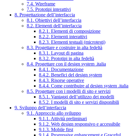
7.4. Wireframe
7.5. Prototipi interattivi
8. Progettazione dell’interfaccia
8.1. Obiettivi dell’interfaccia
8.2. Elementi dell’interfaccia
8.2.1. Elementi di composizione
8.2.2. Elementi interattivi
8.2.3. Elementi testuali (microtesti)
8.3. Progettare e costruire in alta fedeltà
8.3.1. Layout di pagina
8.3.2. Prototipi in alta fedeltà
8.4. Progettare con il design system .italia
8.4.1. Documentazione
8.4.2. Benefici del design system
8.4.3. Risorse operative
8.4.4. Come contribuire al design system .italia
8.5. Progettare con i modelli di sito e servizi
8.5.1. Vantaggi dell’utilizzo dei modelli
8.5.2. I modelli di sito e servizi disponibili
9. Sviluppo dell’interfaccia
9.1. Approccio allo sviluppo
9.1.1. Attività preliminari
9.1.2. Web design responsivo e accessibile
9.1.3. Mobile first
9.1.4. Progressive enhancement e Graceful