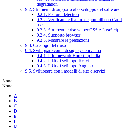
degradation
9.2. Strumenti di supporto allo sviluppo del software
9.2.1. Feature detection
9.2.2. Verificare le feature disponibili con Can I
use
9.2.3. Strumenti e risorse per CSS e JavaScript
9.2.4. Supporto browser
9.2.5. Misurare le prestazioni
9.3. Catalogo del riuso
9.4. Sviluppare con il design system .italia
9.4.1. Il framework Bootstrap Italia
9.4.2. Il kit di sviluppo React
9.4.3. Il kit di sviluppo Angular
9.5. Sviluppare con i modelli di sito e servizi
None
None
A
B
C
D
E
I
M