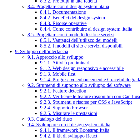
8.3.2. Prototipi in alta fedeltà
8.4. Progettare con il design system .italia
8.4.1. Documentazione
8.4.2. Benefici del design system
8.4.3. Risorse operative
8.4.4. Come contribuire al design system .italia
8.5. Progettare con i modelli di sito e servizi
8.5.1. Vantaggi dell’utilizzo dei modelli
8.5.2. I modelli di sito e servizi disponibili
9. Sviluppo dell’interfaccia
9.1. Approccio allo sviluppo
9.1.1. Attività preliminari
9.1.2. Web design responsivo e accessibile
9.1.3. Mobile first
9.1.4. Progressive enhancement e Graceful degrad
9.2. Strumenti di supporto allo sviluppo del software
9.2.1. Feature detection
9.2.2. Verificare le feature disponibili con Can I us
9.2.3. Strumenti e risorse per CSS e JavaScript
9.2.4. Supporto browser
9.2.5. Misurare le prestazioni
9.3. Catalogo del riuso
9.4. Sviluppare con il design system .italia
9.4.1. Il framework Bootstrap Italia
9.4.2. Il kit di sviluppo React