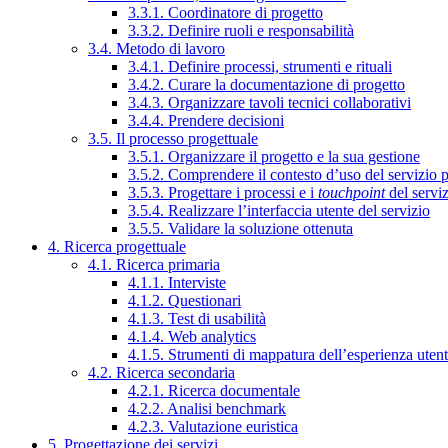
3.3.1. Coordinatore di progetto
3.3.2. Definire ruoli e responsabilità
3.4. Metodo di lavoro
3.4.1. Definire processi, strumenti e rituali
3.4.2. Curare la documentazione di progetto
3.4.3. Organizzare tavoli tecnici collaborativi
3.4.4. Prendere decisioni
3.5. Il processo progettuale
3.5.1. Organizzare il progetto e la sua gestione
3.5.2. Comprendere il contesto d’uso del servizio 
3.5.3. Progettare i processi e i
touchpoint
del servi
3.5.4. Realizzare l’interfaccia utente del servizio
3.5.5. Validare la soluzione ottenuta
4. Ricerca progettuale
4.1. Ricerca primaria
4.1.1. Interviste
4.1.2. Questionari
4.1.3. Test di usabilità
4.1.4. Web analytics
4.1.5. Strumenti di mappatura dell’esperienza uten
4.2. Ricerca secondaria
4.2.1. Ricerca documentale
4.2.2. Analisi benchmark
4.2.3. Valutazione euristica
5. Progettazione dei servizi