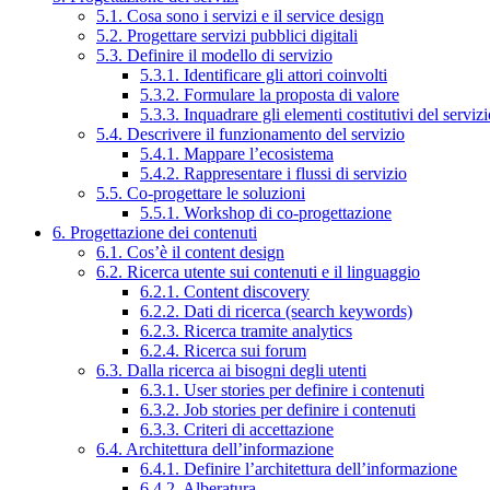
5.1. Cosa sono i servizi e il service design
5.2. Progettare servizi pubblici digitali
5.3. Definire il modello di servizio
5.3.1. Identificare gli attori coinvolti
5.3.2. Formulare la proposta di valore
5.3.3. Inquadrare gli elementi costitutivi del serviz
5.4. Descrivere il funzionamento del servizio
5.4.1. Mappare l’ecosistema
5.4.2. Rappresentare i flussi di servizio
5.5. Co-progettare le soluzioni
5.5.1. Workshop di co-progettazione
6. Progettazione dei contenuti
6.1. Cos’è il content design
6.2. Ricerca utente sui contenuti e il linguaggio
6.2.1. Content discovery
6.2.2. Dati di ricerca (search keywords)
6.2.3. Ricerca tramite analytics
6.2.4. Ricerca sui forum
6.3. Dalla ricerca ai bisogni degli utenti
6.3.1. User stories per definire i contenuti
6.3.2. Job stories per definire i contenuti
6.3.3. Criteri di accettazione
6.4. Architettura dell’informazione
6.4.1. Definire l’architettura dell’informazione
6.4.2. Alberatura