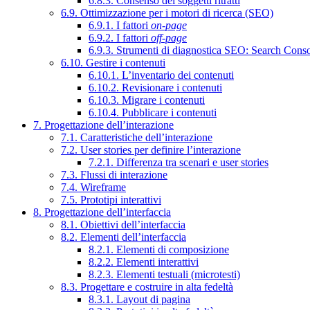
6.8.3. Consenso dei soggetti ritratti
6.9. Ottimizzazione per i motori di ricerca (SEO)
6.9.1. I fattori
on-page
6.9.2. I fattori
off-page
6.9.3. Strumenti di diagnostica SEO: Search Cons
6.10. Gestire i contenuti
6.10.1. L’inventario dei contenuti
6.10.2. Revisionare i contenuti
6.10.3. Migrare i contenuti
6.10.4. Pubblicare i contenuti
7. Progettazione dell’interazione
7.1. Caratteristiche dell’interazione
7.2. User stories per definire l’interazione
7.2.1. Differenza tra scenari e user stories
7.3. Flussi di interazione
7.4. Wireframe
7.5. Prototipi interattivi
8. Progettazione dell’interfaccia
8.1. Obiettivi dell’interfaccia
8.2. Elementi dell’interfaccia
8.2.1. Elementi di composizione
8.2.2. Elementi interattivi
8.2.3. Elementi testuali (microtesti)
8.3. Progettare e costruire in alta fedeltà
8.3.1. Layout di pagina