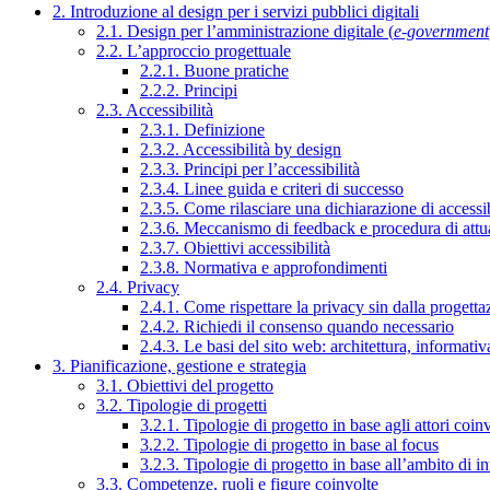
2. Introduzione al design per i servizi pubblici digitali
2.1. Design per l’amministrazione digitale (
e-government
2.2. L’approccio progettuale
2.2.1. Buone pratiche
2.2.2. Principi
2.3. Accessibilità
2.3.1. Definizione
2.3.2. Accessibilità by design
2.3.3. Principi per l’accessibilità
2.3.4. Linee guida e criteri di successo
2.3.5. Come rilasciare una dichiarazione di accessib
2.3.6. Meccanismo di feedback e procedura di attu
2.3.7. Obiettivi accessibilità
2.3.8. Normativa e approfondimenti
2.4. Privacy
2.4.1. Come rispettare la privacy sin dalla progettaz
2.4.2. Richiedi il consenso quando necessario
2.4.3. Le basi del sito web: architettura, informati
3. Pianificazione, gestione e strategia
3.1. Obiettivi del progetto
3.2. Tipologie di progetti
3.2.1. Tipologie di progetto in base agli attori coinv
3.2.2. Tipologie di progetto in base al focus
3.2.3. Tipologie di progetto in base all’ambito di i
3.3. Competenze, ruoli e figure coinvolte