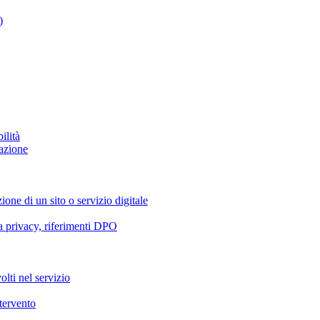
)
ilità
azione
ione di un sito o servizio digitale
va privacy, riferimenti DPO
olti nel servizio
ntervento