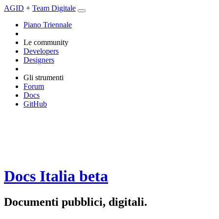
AGID
+
Team Digitale
Piano Triennale
Le community
Developers
Designers
Gli strumenti
Forum
Docs
GitHub
Docs Italia
beta
Documenti pubblici, digitali.