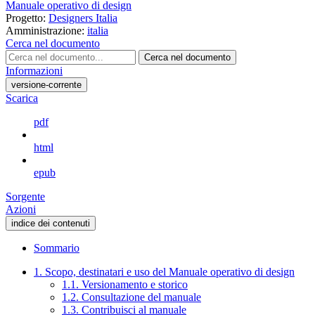
Manuale operativo di design
Progetto:
Designers Italia
Amministrazione:
italia
Cerca nel documento
Cerca nel documento
Informazioni
versione-corrente
Scarica
pdf
html
epub
Sorgente
Azioni
indice dei contenuti
Sommario
1. Scopo, destinatari e uso del Manuale operativo di design
1.1. Versionamento e storico
1.2. Consultazione del manuale
1.3. Contribuisci al manuale