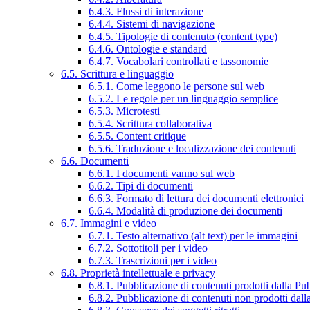
6.4.3. Flussi di interazione
6.4.4. Sistemi di navigazione
6.4.5. Tipologie di contenuto (content type)
6.4.6. Ontologie e standard
6.4.7. Vocabolari controllati e tassonomie
6.5. Scrittura e linguaggio
6.5.1. Come leggono le persone sul web
6.5.2. Le regole per un linguaggio semplice
6.5.3. Microtesti
6.5.4. Scrittura collaborativa
6.5.5. Content critique
6.5.6. Traduzione e localizzazione dei contenuti
6.6. Documenti
6.6.1. I documenti vanno sul web
6.6.2. Tipi di documenti
6.6.3. Formato di lettura dei documenti elettronici
6.6.4. Modalità di produzione dei documenti
6.7. Immagini e video
6.7.1. Testo alternativo (alt text) per le immagini
6.7.2. Sottotitoli per i video
6.7.3. Trascrizioni per i video
6.8. Proprietà intellettuale e privacy
6.8.1. Pubblicazione di contenuti prodotti dalla P
6.8.2. Pubblicazione di contenuti non prodotti dal