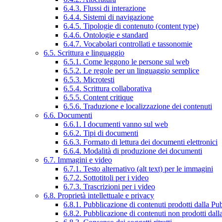
6.4.3. Flussi di interazione
6.4.4. Sistemi di navigazione
6.4.5. Tipologie di contenuto (content type)
6.4.6. Ontologie e standard
6.4.7. Vocabolari controllati e tassonomie
6.5. Scrittura e linguaggio
6.5.1. Come leggono le persone sul web
6.5.2. Le regole per un linguaggio semplice
6.5.3. Microtesti
6.5.4. Scrittura collaborativa
6.5.5. Content critique
6.5.6. Traduzione e localizzazione dei contenuti
6.6. Documenti
6.6.1. I documenti vanno sul web
6.6.2. Tipi di documenti
6.6.3. Formato di lettura dei documenti elettronici
6.6.4. Modalità di produzione dei documenti
6.7. Immagini e video
6.7.1. Testo alternativo (alt text) per le immagini
6.7.2. Sottotitoli per i video
6.7.3. Trascrizioni per i video
6.8. Proprietà intellettuale e privacy
6.8.1. Pubblicazione di contenuti prodotti dalla P
6.8.2. Pubblicazione di contenuti non prodotti dal