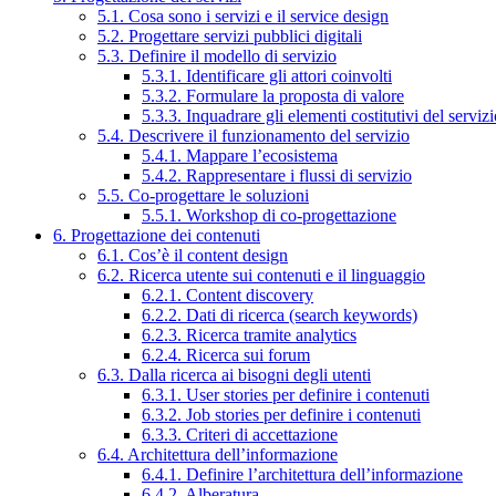
5.1. Cosa sono i servizi e il service design
5.2. Progettare servizi pubblici digitali
5.3. Definire il modello di servizio
5.3.1. Identificare gli attori coinvolti
5.3.2. Formulare la proposta di valore
5.3.3. Inquadrare gli elementi costitutivi del serviz
5.4. Descrivere il funzionamento del servizio
5.4.1. Mappare l’ecosistema
5.4.2. Rappresentare i flussi di servizio
5.5. Co-progettare le soluzioni
5.5.1. Workshop di co-progettazione
6. Progettazione dei contenuti
6.1. Cos’è il content design
6.2. Ricerca utente sui contenuti e il linguaggio
6.2.1. Content discovery
6.2.2. Dati di ricerca (search keywords)
6.2.3. Ricerca tramite analytics
6.2.4. Ricerca sui forum
6.3. Dalla ricerca ai bisogni degli utenti
6.3.1. User stories per definire i contenuti
6.3.2. Job stories per definire i contenuti
6.3.3. Criteri di accettazione
6.4. Architettura dell’informazione
6.4.1. Definire l’architettura dell’informazione
6.4.2. Alberatura