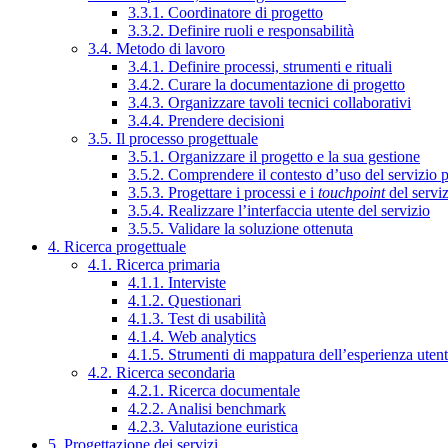
3.3.1. Coordinatore di progetto
3.3.2. Definire ruoli e responsabilità
3.4. Metodo di lavoro
3.4.1. Definire processi, strumenti e rituali
3.4.2. Curare la documentazione di progetto
3.4.3. Organizzare tavoli tecnici collaborativi
3.4.4. Prendere decisioni
3.5. Il processo progettuale
3.5.1. Organizzare il progetto e la sua gestione
3.5.2. Comprendere il contesto d’uso del servizio 
3.5.3. Progettare i processi e i
touchpoint
del servi
3.5.4. Realizzare l’interfaccia utente del servizio
3.5.5. Validare la soluzione ottenuta
4. Ricerca progettuale
4.1. Ricerca primaria
4.1.1. Interviste
4.1.2. Questionari
4.1.3. Test di usabilità
4.1.4. Web analytics
4.1.5. Strumenti di mappatura dell’esperienza uten
4.2. Ricerca secondaria
4.2.1. Ricerca documentale
4.2.2. Analisi benchmark
4.2.3. Valutazione euristica
5. Progettazione dei servizi