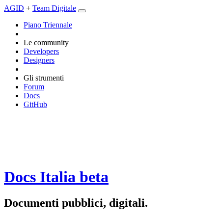
AGID
+
Team Digitale
Piano Triennale
Le community
Developers
Designers
Gli strumenti
Forum
Docs
GitHub
Docs Italia
beta
Documenti pubblici, digitali.