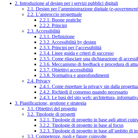
2. Introduzione al design per i servizi pubblici digitali
2.1. Design per l’amministrazione digitale (
e-government
2.2. L’approccio progettuale
2.2.1. Buone pratiche
2.2.2. Principi
2.3. Accessibilità
2.3.1. Definizione
2.3.2. Accessibilità by design
2.3.3. Principi per l’accessibilità
2.3.4. Linee guida e criteri di successo
2.3.5. Come rilasciare una dichiarazione di accessib
2.3.6. Meccanismo di feedback e procedura di attu
2.3.7. Obiettivi accessibilità
2.3.8. Normativa e approfondimenti
2.4. Privacy
2.4.1. Come rispettare la privacy sin dalla progettaz
2.4.2. Richiedi il consenso quando necessario
2.4.3. Le basi del sito web: architettura, informati
3. Pianificazione, gestione e strategia
3.1. Obiettivi del progetto
3.2. Tipologie di progetti
3.2.1. Tipologie di progetto in base agli attori coinv
3.2.2. Tipologie di progetto in base al focus
3.2.3. Tipologie di progetto in base all’ambito di i
3.3. Competenze, ruoli e figure coinvolte