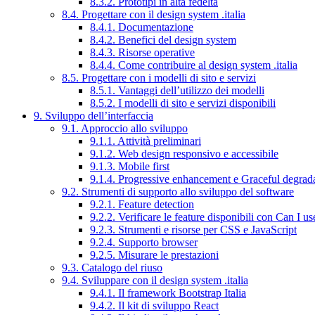
8.3.2. Prototipi in alta fedeltà
8.4. Progettare con il design system .italia
8.4.1. Documentazione
8.4.2. Benefici del design system
8.4.3. Risorse operative
8.4.4. Come contribuire al design system .italia
8.5. Progettare con i modelli di sito e servizi
8.5.1. Vantaggi dell’utilizzo dei modelli
8.5.2. I modelli di sito e servizi disponibili
9. Sviluppo dell’interfaccia
9.1. Approccio allo sviluppo
9.1.1. Attività preliminari
9.1.2. Web design responsivo e accessibile
9.1.3. Mobile first
9.1.4. Progressive enhancement e Graceful degrad
9.2. Strumenti di supporto allo sviluppo del software
9.2.1. Feature detection
9.2.2. Verificare le feature disponibili con Can I us
9.2.3. Strumenti e risorse per CSS e JavaScript
9.2.4. Supporto browser
9.2.5. Misurare le prestazioni
9.3. Catalogo del riuso
9.4. Sviluppare con il design system .italia
9.4.1. Il framework Bootstrap Italia
9.4.2. Il kit di sviluppo React