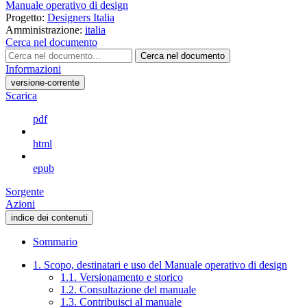
Manuale operativo di design
Progetto:
Designers Italia
Amministrazione:
italia
Cerca nel documento
Cerca nel documento
Informazioni
versione-corrente
Scarica
pdf
html
epub
Sorgente
Azioni
indice dei contenuti
Sommario
1. Scopo, destinatari e uso del Manuale operativo di design
1.1. Versionamento e storico
1.2. Consultazione del manuale
1.3. Contribuisci al manuale