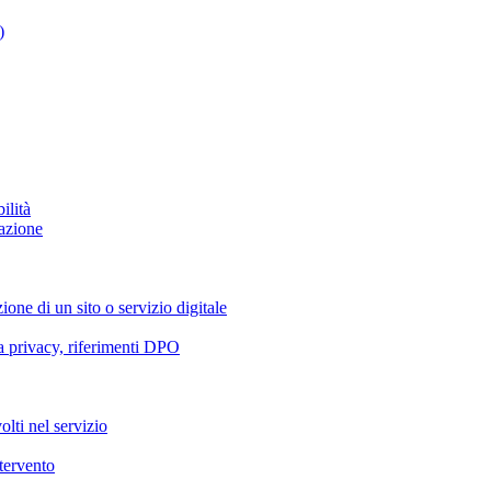
)
ilità
azione
ione di un sito o servizio digitale
va privacy, riferimenti DPO
olti nel servizio
ntervento