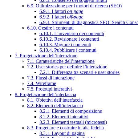
6.8.3. Consenso dei soggetti ritratti
6.9. Ottimizzazione per i motori di ricerca (SEO)
6.9.1. I fattori
on-page
6.9.2. I fattori
off-page
6.9.3. Strumenti di diagnostica SEO: Search Cons
6.10. Gestire i contenuti
6.10.1. L’inventario dei contenuti
6.10.2. Revisionare i contenuti
6.10.3. Migrare i contenuti
6.10.4. Pubblicare i contenuti
7. Progettazione dell’interazione
7.1. Caratteristiche dell’interazione
7.2. User stories per definire l’interazione
7.2.1. Differenza tra scenari e user stories
7.3. Flussi di interazione
7.4. Wireframe
7.5. Prototipi interattivi
8. Progettazione dell’interfaccia
8.1. Obiettivi dell’interfaccia
8.2. Elementi dell’interfaccia
8.2.1. Elementi di composizione
8.2.2. Elementi interattivi
8.2.3. Elementi testuali (microtesti)
8.3. Progettare e costruire in alta fedeltà
8.3.1. Layout di pagina