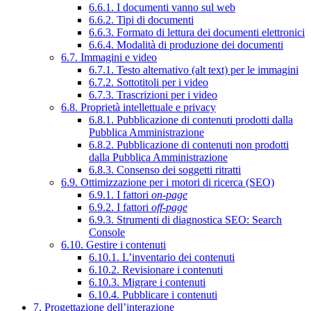
6.6.1. I documenti vanno sul web
6.6.2. Tipi di documenti
6.6.3. Formato di lettura dei documenti elettronici
6.6.4. Modalità di produzione dei documenti
6.7. Immagini e video
6.7.1. Testo alternativo (alt text) per le immagini
6.7.2. Sottotitoli per i video
6.7.3. Trascrizioni per i video
6.8. Proprietà intellettuale e privacy
6.8.1. Pubblicazione di contenuti prodotti dalla
Pubblica Amministrazione
6.8.2. Pubblicazione di contenuti non prodotti
dalla Pubblica Amministrazione
6.8.3. Consenso dei soggetti ritratti
6.9. Ottimizzazione per i motori di ricerca (SEO)
6.9.1. I fattori
on-page
6.9.2. I fattori
off-page
6.9.3. Strumenti di diagnostica SEO: Search
Console
6.10. Gestire i contenuti
6.10.1. L’inventario dei contenuti
6.10.2. Revisionare i contenuti
6.10.3. Migrare i contenuti
6.10.4. Pubblicare i contenuti
7. Progettazione dell’interazione