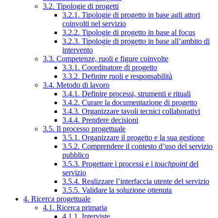
3.2. Tipologie di progetti
3.2.1. Tipologie di progetto in base agli attori
coinvolti nel servizio
3.2.2. Tipologie di progetto in base al focus
3.2.3. Tipologie di progetto in base all’ambito di
intervento
3.3. Competenze, ruoli e figure coinvolte
3.3.1. Coordinatore di progetto
3.3.2. Definire ruoli e responsabilità
3.4. Metodo di lavoro
3.4.1. Definire processi, strumenti e rituali
3.4.2. Curare la documentazione di progetto
3.4.3. Organizzare tavoli tecnici collaborativi
3.4.4. Prendere decisioni
3.5. Il processo progettuale
3.5.1. Organizzare il progetto e la sua gestione
3.5.2. Comprendere il contesto d’uso del servizio
pubblico
3.5.3. Progettare i processi e i
touchpoint
del
servizio
3.5.4. Realizzare l’interfaccia utente del servizio
3.5.5. Validare la soluzione ottenuta
4. Ricerca progettuale
4.1. Ricerca primaria
4.1.1. Interviste