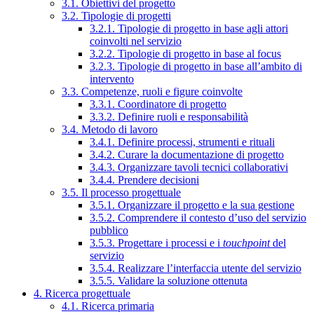
3.1. Obiettivi del progetto
3.2. Tipologie di progetti
3.2.1. Tipologie di progetto in base agli attori
coinvolti nel servizio
3.2.2. Tipologie di progetto in base al focus
3.2.3. Tipologie di progetto in base all’ambito di
intervento
3.3. Competenze, ruoli e figure coinvolte
3.3.1. Coordinatore di progetto
3.3.2. Definire ruoli e responsabilità
3.4. Metodo di lavoro
3.4.1. Definire processi, strumenti e rituali
3.4.2. Curare la documentazione di progetto
3.4.3. Organizzare tavoli tecnici collaborativi
3.4.4. Prendere decisioni
3.5. Il processo progettuale
3.5.1. Organizzare il progetto e la sua gestione
3.5.2. Comprendere il contesto d’uso del servizio
pubblico
3.5.3. Progettare i processi e i
touchpoint
del
servizio
3.5.4. Realizzare l’interfaccia utente del servizio
3.5.5. Validare la soluzione ottenuta
4. Ricerca progettuale
4.1. Ricerca primaria