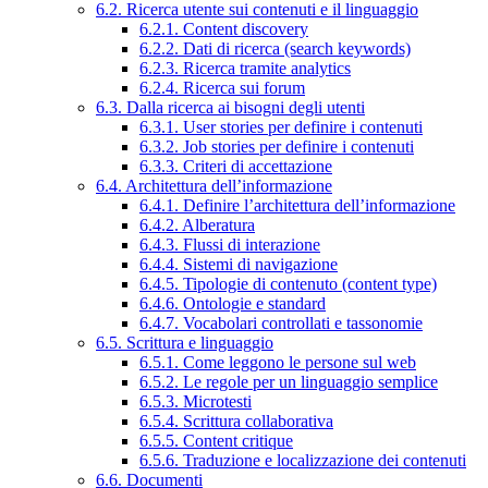
6.2. Ricerca utente sui contenuti e il linguaggio
6.2.1. Content discovery
6.2.2. Dati di ricerca (search keywords)
6.2.3. Ricerca tramite analytics
6.2.4. Ricerca sui forum
6.3. Dalla ricerca ai bisogni degli utenti
6.3.1. User stories per definire i contenuti
6.3.2. Job stories per definire i contenuti
6.3.3. Criteri di accettazione
6.4. Architettura dell’informazione
6.4.1. Definire l’architettura dell’informazione
6.4.2. Alberatura
6.4.3. Flussi di interazione
6.4.4. Sistemi di navigazione
6.4.5. Tipologie di contenuto (content type)
6.4.6. Ontologie e standard
6.4.7. Vocabolari controllati e tassonomie
6.5. Scrittura e linguaggio
6.5.1. Come leggono le persone sul web
6.5.2. Le regole per un linguaggio semplice
6.5.3. Microtesti
6.5.4. Scrittura collaborativa
6.5.5. Content critique
6.5.6. Traduzione e localizzazione dei contenuti
6.6. Documenti