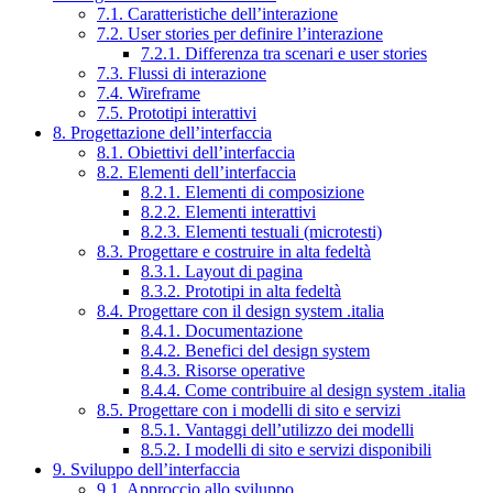
7.1. Caratteristiche dell’interazione
7.2. User stories per definire l’interazione
7.2.1. Differenza tra scenari e user stories
7.3. Flussi di interazione
7.4. Wireframe
7.5. Prototipi interattivi
8. Progettazione dell’interfaccia
8.1. Obiettivi dell’interfaccia
8.2. Elementi dell’interfaccia
8.2.1. Elementi di composizione
8.2.2. Elementi interattivi
8.2.3. Elementi testuali (microtesti)
8.3. Progettare e costruire in alta fedeltà
8.3.1. Layout di pagina
8.3.2. Prototipi in alta fedeltà
8.4. Progettare con il design system .italia
8.4.1. Documentazione
8.4.2. Benefici del design system
8.4.3. Risorse operative
8.4.4. Come contribuire al design system .italia
8.5. Progettare con i modelli di sito e servizi
8.5.1. Vantaggi dell’utilizzo dei modelli
8.5.2. I modelli di sito e servizi disponibili
9. Sviluppo dell’interfaccia
9.1. Approccio allo sviluppo