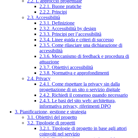
2.2. L’approccio progettuale
2.2.1. Buone pratiche
2.2.2. Principi
2.3. Accessibilità
2.3.1. Definizione
2.3.2. Accessibilità by design
2.3.3. Principi per l’accessibilità
2.3.4. Linee guida e criteri di successo
2.3.5. Come rilasciare una dichiarazione di
accessibilità
2.3.6. Meccanismo di feedback e procedura di
attuazione
2.3.7. Obiettivi accessibilità
2.3.8. Normativa e approfondimenti
2.4. Privacy
2.4.1. Come rispettare la privacy sin dalla
progettazione di un sito o servizio digitale
2.4.2. Richiedi il consenso quando necessario
2.4.3. Le basi del sito web: architettura,
informativa privacy, riferimenti DPO
3. Pianificazione, gestione e strategia
3.1. Obiettivi del progetto
3.2. Tipologie di progetti
3.2.1. Tipologie di progetto in base agli attori
coinvolti nel servizio