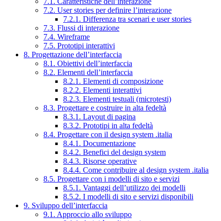
7.1. Caratteristiche dell’interazione
7.2. User stories per definire l’interazione
7.2.1. Differenza tra scenari e user stories
7.3. Flussi di interazione
7.4. Wireframe
7.5. Prototipi interattivi
8. Progettazione dell’interfaccia
8.1. Obiettivi dell’interfaccia
8.2. Elementi dell’interfaccia
8.2.1. Elementi di composizione
8.2.2. Elementi interattivi
8.2.3. Elementi testuali (microtesti)
8.3. Progettare e costruire in alta fedeltà
8.3.1. Layout di pagina
8.3.2. Prototipi in alta fedeltà
8.4. Progettare con il design system .italia
8.4.1. Documentazione
8.4.2. Benefici del design system
8.4.3. Risorse operative
8.4.4. Come contribuire al design system .italia
8.5. Progettare con i modelli di sito e servizi
8.5.1. Vantaggi dell’utilizzo dei modelli
8.5.2. I modelli di sito e servizi disponibili
9. Sviluppo dell’interfaccia
9.1. Approccio allo sviluppo