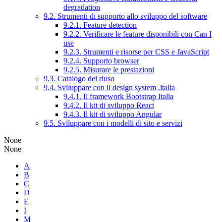
degradation
9.2. Strumenti di supporto allo sviluppo del software
9.2.1. Feature detection
9.2.2. Verificare le feature disponibili con Can I
use
9.2.3. Strumenti e risorse per CSS e JavaScript
9.2.4. Supporto browser
9.2.5. Misurare le prestazioni
9.3. Catalogo del riuso
9.4. Sviluppare con il design system .italia
9.4.1. Il framework Bootstrap Italia
9.4.2. Il kit di sviluppo React
9.4.3. Il kit di sviluppo Angular
9.5. Sviluppare con i modelli di sito e servizi
None
None
A
B
C
D
E
I
M