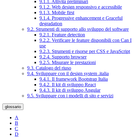
9.1.1. Attività preliminari
9.1.2. Web design responsivo e accessibile
9.1.3. Mobile first
9.1.4. Progressive enhancement e Graceful
degradation
9.2. Strumenti di supporto allo sviluppo del software
9.2.1. Feature detection
9.2.2. Verificare le feature disponibili con Can I
use
9.2.3. Strumenti e risorse per CSS e JavaScript
9.2.4. Supporto browser
9.2.5. Misurare le prestazioni
9.3. Catalogo del riuso
9.4. Sviluppare con il design system .italia
9.4.1. Il framework Bootstrap Italia
9.4.2. Il kit di sviluppo React
9.4.3. Il kit di sviluppo Angular
9.5. Sviluppare con i modelli di sito e servizi
glossario
A
B
C
D