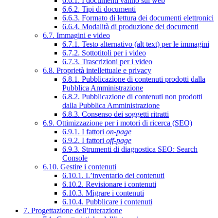
6.6.1. I documenti vanno sul web
6.6.2. Tipi di documenti
6.6.3. Formato di lettura dei documenti elettronici
6.6.4. Modalità di produzione dei documenti
6.7. Immagini e video
6.7.1. Testo alternativo (alt text) per le immagini
6.7.2. Sottotitoli per i video
6.7.3. Trascrizioni per i video
6.8. Proprietà intellettuale e privacy
6.8.1. Pubblicazione di contenuti prodotti dalla
Pubblica Amministrazione
6.8.2. Pubblicazione di contenuti non prodotti
dalla Pubblica Amministrazione
6.8.3. Consenso dei soggetti ritratti
6.9. Ottimizzazione per i motori di ricerca (SEO)
6.9.1. I fattori
on-page
6.9.2. I fattori
off-page
6.9.3. Strumenti di diagnostica SEO: Search
Console
6.10. Gestire i contenuti
6.10.1. L’inventario dei contenuti
6.10.2. Revisionare i contenuti
6.10.3. Migrare i contenuti
6.10.4. Pubblicare i contenuti
7. Progettazione dell’interazione