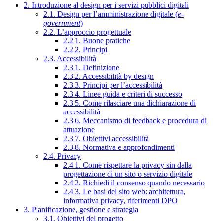
2. Introduzione al design per i servizi pubblici digitali
2.1. Design per l’amministrazione digitale (
e-
government
)
2.2. L’approccio progettuale
2.2.1. Buone pratiche
2.2.2. Principi
2.3. Accessibilità
2.3.1. Definizione
2.3.2. Accessibilità by design
2.3.3. Principi per l’accessibilità
2.3.4. Linee guida e criteri di successo
2.3.5. Come rilasciare una dichiarazione di
accessibilità
2.3.6. Meccanismo di feedback e procedura di
attuazione
2.3.7. Obiettivi accessibilità
2.3.8. Normativa e approfondimenti
2.4. Privacy
2.4.1. Come rispettare la privacy sin dalla
progettazione di un sito o servizio digitale
2.4.2. Richiedi il consenso quando necessario
2.4.3. Le basi del sito web: architettura,
informativa privacy, riferimenti DPO
3. Pianificazione, gestione e strategia
3.1. Obiettivi del progetto