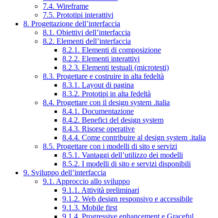
7.4. Wireframe
7.5. Prototipi interattivi
8. Progettazione dell’interfaccia
8.1. Obiettivi dell’interfaccia
8.2. Elementi dell’interfaccia
8.2.1. Elementi di composizione
8.2.2. Elementi interattivi
8.2.3. Elementi testuali (microtesti)
8.3. Progettare e costruire in alta fedeltà
8.3.1. Layout di pagina
8.3.2. Prototipi in alta fedeltà
8.4. Progettare con il design system .italia
8.4.1. Documentazione
8.4.2. Benefici del design system
8.4.3. Risorse operative
8.4.4. Come contribuire al design system .italia
8.5. Progettare con i modelli di sito e servizi
8.5.1. Vantaggi dell’utilizzo dei modelli
8.5.2. I modelli di sito e servizi disponibili
9. Sviluppo dell’interfaccia
9.1. Approccio allo sviluppo
9.1.1. Attività preliminari
9.1.2. Web design responsivo e accessibile
9.1.3. Mobile first
9.1.4. Progressive enhancement e Graceful