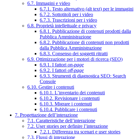
6.7. Immagini e video
6.7.1. Testo alternativo (alt text) per le immagini
6.7.2. Sottotitoli per i video
6.7.3. Trascrizioni per i video
6.8. Proprietà intellettuale e privacy
6.8.1. Pubblicazione di contenuti prodotti dalla
Pubblica Amministrazione
6.8.2. Pubblicazione di contenuti non prodotti
dalla Pubblica Amministrazione
6.8.3. Consenso dei soggetti ritratti
6.9. Ottimizzazione per i motori di ricerca (SEO)
6.9.1. I fattori
on-page
6.9.2. I fattori
off-page
6.9.3. Strumenti di diagnostica SEO: Search
Console
6.10. Gestire i contenuti
6.10.1. L’inventario dei contenuti
6.10.2. Revisionare i contenuti
6.10.3. Migrare i contenuti
6.10.4. Pubblicare i contenuti
7. Progettazione dell’interazione
7.1. Caratteristiche dell’interazione
7.2. User stories per definire l’interazione
7.2.1. Differenza tra scenari e user stories
7.3. Flussi di interazione