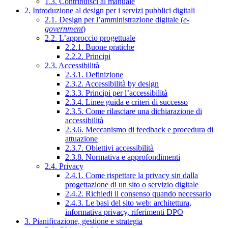
1.3. Contribuisci al manuale
2. Introduzione al design per i servizi pubblici digitali
2.1. Design per l’amministrazione digitale (
e-
government
)
2.2. L’approccio progettuale
2.2.1. Buone pratiche
2.2.2. Principi
2.3. Accessibilità
2.3.1. Definizione
2.3.2. Accessibilità by design
2.3.3. Principi per l’accessibilità
2.3.4. Linee guida e criteri di successo
2.3.5. Come rilasciare una dichiarazione di
accessibilità
2.3.6. Meccanismo di feedback e procedura di
attuazione
2.3.7. Obiettivi accessibilità
2.3.8. Normativa e approfondimenti
2.4. Privacy
2.4.1. Come rispettare la privacy sin dalla
progettazione di un sito o servizio digitale
2.4.2. Richiedi il consenso quando necessario
2.4.3. Le basi del sito web: architettura,
informativa privacy, riferimenti DPO
3. Pianificazione, gestione e strategia