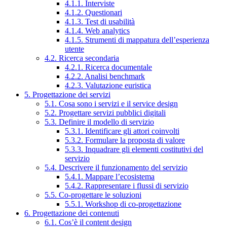
4.1.1. Interviste
4.1.2. Questionari
4.1.3. Test di usabilità
4.1.4. Web analytics
4.1.5. Strumenti di mappatura dell’esperienza
utente
4.2. Ricerca secondaria
4.2.1. Ricerca documentale
4.2.2. Analisi benchmark
4.2.3. Valutazione euristica
5. Progettazione dei servizi
5.1. Cosa sono i servizi e il service design
5.2. Progettare servizi pubblici digitali
5.3. Definire il modello di servizio
5.3.1. Identificare gli attori coinvolti
5.3.2. Formulare la proposta di valore
5.3.3. Inquadrare gli elementi costitutivi del
servizio
5.4. Descrivere il funzionamento del servizio
5.4.1. Mappare l’ecosistema
5.4.2. Rappresentare i flussi di servizio
5.5. Co-progettare le soluzioni
5.5.1. Workshop di co-progettazione
6. Progettazione dei contenuti
6.1. Cos’è il content design