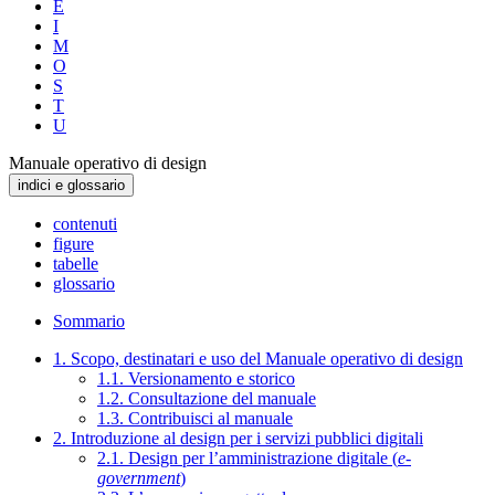
E
I
M
O
S
T
U
Manuale operativo di design
indici e glossario
contenuti
figure
tabelle
glossario
Sommario
1. Scopo, destinatari e uso del Manuale operativo di design
1.1. Versionamento e storico
1.2. Consultazione del manuale
1.3. Contribuisci al manuale
2. Introduzione al design per i servizi pubblici digitali
2.1. Design per l’amministrazione digitale (
e-
government
)