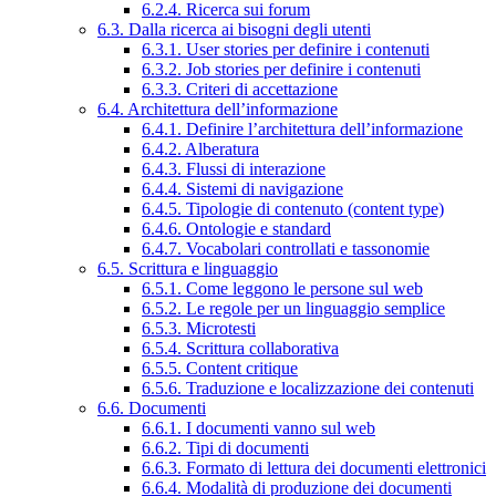
6.2.4. Ricerca sui forum
6.3. Dalla ricerca ai bisogni degli utenti
6.3.1. User stories per definire i contenuti
6.3.2. Job stories per definire i contenuti
6.3.3. Criteri di accettazione
6.4. Architettura dell’informazione
6.4.1. Definire l’architettura dell’informazione
6.4.2. Alberatura
6.4.3. Flussi di interazione
6.4.4. Sistemi di navigazione
6.4.5. Tipologie di contenuto (content type)
6.4.6. Ontologie e standard
6.4.7. Vocabolari controllati e tassonomie
6.5. Scrittura e linguaggio
6.5.1. Come leggono le persone sul web
6.5.2. Le regole per un linguaggio semplice
6.5.3. Microtesti
6.5.4. Scrittura collaborativa
6.5.5. Content critique
6.5.6. Traduzione e localizzazione dei contenuti
6.6. Documenti
6.6.1. I documenti vanno sul web
6.6.2. Tipi di documenti
6.6.3. Formato di lettura dei documenti elettronici
6.6.4. Modalità di produzione dei documenti