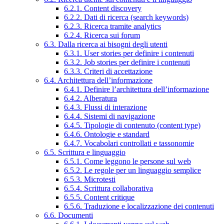
6.2.1. Content discovery
6.2.2. Dati di ricerca (search keywords)
6.2.3. Ricerca tramite analytics
6.2.4. Ricerca sui forum
6.3. Dalla ricerca ai bisogni degli utenti
6.3.1. User stories per definire i contenuti
6.3.2. Job stories per definire i contenuti
6.3.3. Criteri di accettazione
6.4. Architettura dell’informazione
6.4.1. Definire l’architettura dell’informazione
6.4.2. Alberatura
6.4.3. Flussi di interazione
6.4.4. Sistemi di navigazione
6.4.5. Tipologie di contenuto (content type)
6.4.6. Ontologie e standard
6.4.7. Vocabolari controllati e tassonomie
6.5. Scrittura e linguaggio
6.5.1. Come leggono le persone sul web
6.5.2. Le regole per un linguaggio semplice
6.5.3. Microtesti
6.5.4. Scrittura collaborativa
6.5.5. Content critique
6.5.6. Traduzione e localizzazione dei contenuti
6.6. Documenti