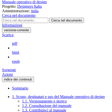
Manuale operativo di design
Progetto:
Designers Italia
Amministrazione:
italia
Cerca nel documento
Cerca nel documento
Informazioni
versione-corrente
Scarica
pdf
html
epub
Sorgente
Azioni
indice dei contenuti
Sommario
1. Scopo, destinatari e uso del Manuale operativo di design
1.1. Versionamento e storico
1.2. Consultazione del manuale
1.3. Contribuisci al manuale