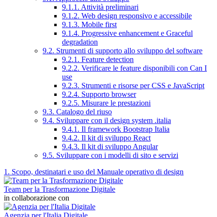
9.1.1. Attività preliminari
9.1.2. Web design responsivo e accessibile
9.1.3. Mobile first
9.1.4. Progressive enhancement e Graceful
degradation
9.2. Strumenti di supporto allo sviluppo del software
9.2.1. Feature detection
9.2.2. Verificare le feature disponibili con Can I
use
9.2.3. Strumenti e risorse per CSS e JavaScript
9.2.4. Supporto browser
9.2.5. Misurare le prestazioni
9.3. Catalogo del riuso
9.4. Sviluppare con il design system .italia
9.4.1. Il framework Bootstrap Italia
9.4.2. Il kit di sviluppo React
9.4.3. Il kit di sviluppo Angular
9.5. Sviluppare con i modelli di sito e servizi
1. Scopo, destinatari e uso del Manuale operativo di design
Team per la Trasformazione Digitale
in collaborazione con
Agenzia per l'Italia Digitale