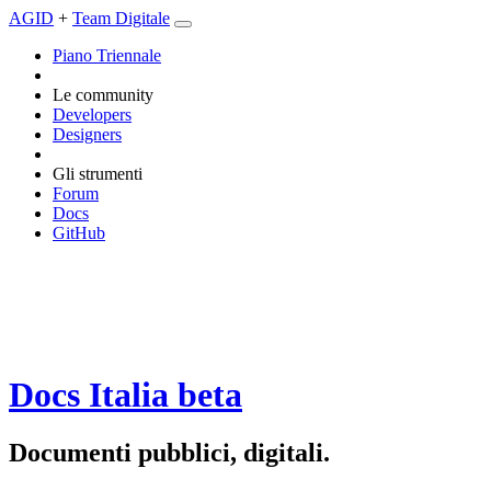
AGID
+
Team Digitale
Piano Triennale
Le community
Developers
Designers
Gli strumenti
Forum
Docs
GitHub
Docs Italia
beta
Documenti pubblici, digitali.