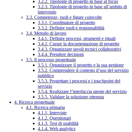
3.2.2. Tipologie di progetto in base al focus
3.2.3. Tipologie di progetto in base all’ambito di
intervento
3.3. Competenze, ruoli e figure coinvolte
3.3.1. Coordinatore di progetto
3.3.2. Definire ruoli e responsabilità
3.4. Metodo di lavoro
3.4.1. Definire processi, strumenti e rituali
3.4.2. Curare la documentazione di progetto
3.4.3. Organizzare tavoli tecnici collaborativi
3.4.4. Prendere decisioni
3.5. Il processo progettuale
3.5.1. Organizzare il progetto e la sua gestione
3.5.2. Comprendere il contesto d’uso del servizio
pubblico
3.5.3. Progettare i processi e i
touchpoint
del
servizio
3.5.4. Realizzare l’interfaccia utente del servizio
3.5.5. Validare la soluzione ottenuta
4. Ricerca progettuale
4.1. Ricerca primaria
4.1.1. Interviste
4.1.2. Questionari
4.1.3. Test di usabilità
4.1.4. Web analytics