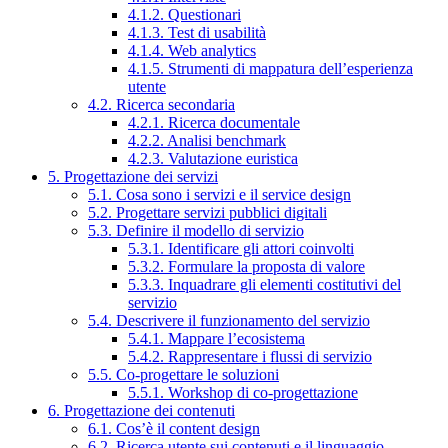
4.1.2. Questionari
4.1.3. Test di usabilità
4.1.4. Web analytics
4.1.5. Strumenti di mappatura dell’esperienza
utente
4.2. Ricerca secondaria
4.2.1. Ricerca documentale
4.2.2. Analisi benchmark
4.2.3. Valutazione euristica
5. Progettazione dei servizi
5.1. Cosa sono i servizi e il service design
5.2. Progettare servizi pubblici digitali
5.3. Definire il modello di servizio
5.3.1. Identificare gli attori coinvolti
5.3.2. Formulare la proposta di valore
5.3.3. Inquadrare gli elementi costitutivi del
servizio
5.4. Descrivere il funzionamento del servizio
5.4.1. Mappare l’ecosistema
5.4.2. Rappresentare i flussi di servizio
5.5. Co-progettare le soluzioni
5.5.1. Workshop di co-progettazione
6. Progettazione dei contenuti
6.1. Cos’è il content design
6.2. Ricerca utente sui contenuti e il linguaggio