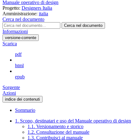
Manuale operativo di design
Progetto:
Designers Italia
Amministrazione:
italia
Cerca nel documento
Cerca nel documento
Informazioni
versione-corrente
Scarica
pdf
html
epub
Sorgente
Azioni
indice dei contenuti
Sommario
1. Scopo, destinatari e uso del Manuale operativo di design
1.1. Versionamento e storico
1.2. Consultazione del manuale
1.3. Contribuisci al manuale