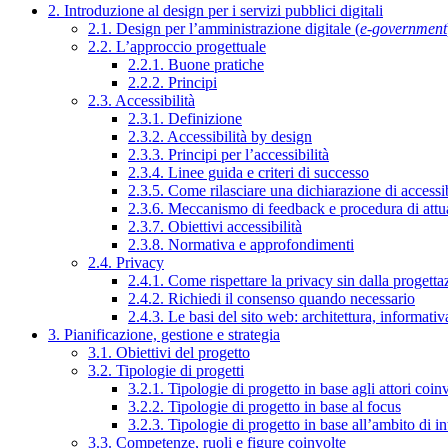
2. Introduzione al design per i servizi pubblici digitali
2.1. Design per l’amministrazione digitale (
e-government
2.2. L’approccio progettuale
2.2.1. Buone pratiche
2.2.2. Principi
2.3. Accessibilità
2.3.1. Definizione
2.3.2. Accessibilità by design
2.3.3. Principi per l’accessibilità
2.3.4. Linee guida e criteri di successo
2.3.5. Come rilasciare una dichiarazione di accessib
2.3.6. Meccanismo di feedback e procedura di attu
2.3.7. Obiettivi accessibilità
2.3.8. Normativa e approfondimenti
2.4. Privacy
2.4.1. Come rispettare la privacy sin dalla progettaz
2.4.2. Richiedi il consenso quando necessario
2.4.3. Le basi del sito web: architettura, informati
3. Pianificazione, gestione e strategia
3.1. Obiettivi del progetto
3.2. Tipologie di progetti
3.2.1. Tipologie di progetto in base agli attori coinv
3.2.2. Tipologie di progetto in base al focus
3.2.3. Tipologie di progetto in base all’ambito di i
3.3. Competenze, ruoli e figure coinvolte