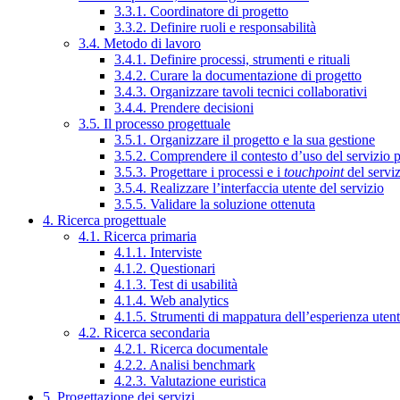
3.3.1. Coordinatore di progetto
3.3.2. Definire ruoli e responsabilità
3.4. Metodo di lavoro
3.4.1. Definire processi, strumenti e rituali
3.4.2. Curare la documentazione di progetto
3.4.3. Organizzare tavoli tecnici collaborativi
3.4.4. Prendere decisioni
3.5. Il processo progettuale
3.5.1. Organizzare il progetto e la sua gestione
3.5.2. Comprendere il contesto d’uso del servizio 
3.5.3. Progettare i processi e i
touchpoint
del servi
3.5.4. Realizzare l’interfaccia utente del servizio
3.5.5. Validare la soluzione ottenuta
4. Ricerca progettuale
4.1. Ricerca primaria
4.1.1. Interviste
4.1.2. Questionari
4.1.3. Test di usabilità
4.1.4. Web analytics
4.1.5. Strumenti di mappatura dell’esperienza uten
4.2. Ricerca secondaria
4.2.1. Ricerca documentale
4.2.2. Analisi benchmark
4.2.3. Valutazione euristica
5. Progettazione dei servizi