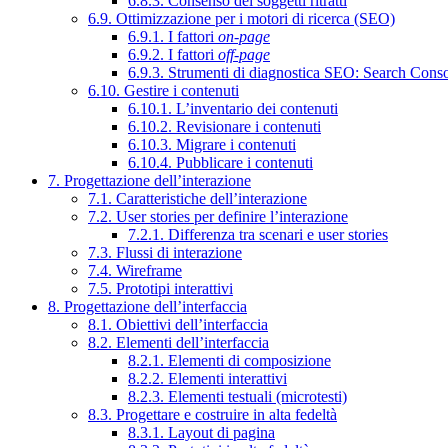
6.8.3. Consenso dei soggetti ritratti
6.9. Ottimizzazione per i motori di ricerca (SEO)
6.9.1. I fattori
on-page
6.9.2. I fattori
off-page
6.9.3. Strumenti di diagnostica SEO: Search Cons
6.10. Gestire i contenuti
6.10.1. L’inventario dei contenuti
6.10.2. Revisionare i contenuti
6.10.3. Migrare i contenuti
6.10.4. Pubblicare i contenuti
7. Progettazione dell’interazione
7.1. Caratteristiche dell’interazione
7.2. User stories per definire l’interazione
7.2.1. Differenza tra scenari e user stories
7.3. Flussi di interazione
7.4. Wireframe
7.5. Prototipi interattivi
8. Progettazione dell’interfaccia
8.1. Obiettivi dell’interfaccia
8.2. Elementi dell’interfaccia
8.2.1. Elementi di composizione
8.2.2. Elementi interattivi
8.2.3. Elementi testuali (microtesti)
8.3. Progettare e costruire in alta fedeltà
8.3.1. Layout di pagina