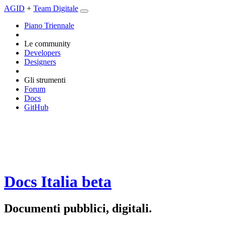
AGID
+
Team Digitale
Piano Triennale
Le community
Developers
Designers
Gli strumenti
Forum
Docs
GitHub
Docs Italia
beta
Documenti pubblici, digitali.