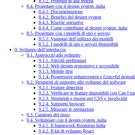
8.3.2. Prototipi in alta fedeltà
8.4. Progettare con il design system .italia
8.4.1. Documentazione
8.4.2. Benefici del design system
8.4.3. Risorse operative
8.4.4. Come contribuire al design system .italia
8.5. Progettare con i modelli di sito e servizi
8.5.1. Vantaggi dell’utilizzo dei modelli
8.5.2. I modelli di sito e servizi disponibili
9. Sviluppo dell’interfaccia
9.1. Approccio allo sviluppo
9.1.1. Attività preliminari
9.1.2. Web design responsivo e accessibile
9.1.3. Mobile first
9.1.4. Progressive enhancement e Graceful degrad
9.2. Strumenti di supporto allo sviluppo del software
9.2.1. Feature detection
9.2.2. Verificare le feature disponibili con Can I us
9.2.3. Strumenti e risorse per CSS e JavaScript
9.2.4. Supporto browser
9.2.5. Misurare le prestazioni
9.3. Catalogo del riuso
9.4. Sviluppare con il design system .italia
9.4.1. Il framework Bootstrap Italia
9.4.2. Il kit di sviluppo React