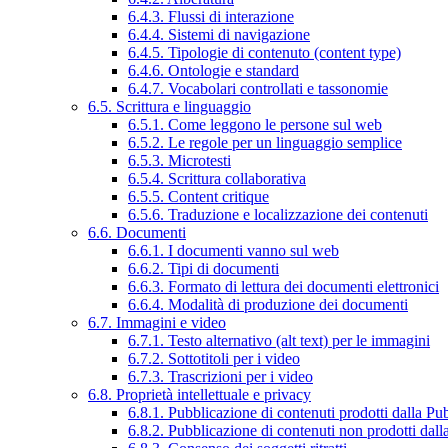
6.4.3. Flussi di interazione
6.4.4. Sistemi di navigazione
6.4.5. Tipologie di contenuto (content type)
6.4.6. Ontologie e standard
6.4.7. Vocabolari controllati e tassonomie
6.5. Scrittura e linguaggio
6.5.1. Come leggono le persone sul web
6.5.2. Le regole per un linguaggio semplice
6.5.3. Microtesti
6.5.4. Scrittura collaborativa
6.5.5. Content critique
6.5.6. Traduzione e localizzazione dei contenuti
6.6. Documenti
6.6.1. I documenti vanno sul web
6.6.2. Tipi di documenti
6.6.3. Formato di lettura dei documenti elettronici
6.6.4. Modalità di produzione dei documenti
6.7. Immagini e video
6.7.1. Testo alternativo (alt text) per le immagini
6.7.2. Sottotitoli per i video
6.7.3. Trascrizioni per i video
6.8. Proprietà intellettuale e privacy
6.8.1. Pubblicazione di contenuti prodotti dalla P
6.8.2. Pubblicazione di contenuti non prodotti dal