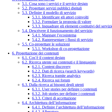
5.1. Cosa sono i servizi e il service design
5.2. Progettare servizi pubblici digitali
5.3. Definire il modello di servizio
5.3.1. Identificare gli attori coinvolti
5.3.2. Formulare la proposta di valore
5.3.3. Inquadrare gli elementi costitutivi del serviz
5.4. Descrivere il funzionamento del servizio
5.4.1. Mappare l’ecosistema
5.4.2. Rappresentare i flussi di servizio
5.5. Co-progettare le soluzioni
5.5.1. Workshop di co-progettazione
6. Progettazione dei contenuti
6.1. Cos’è il content design
6.2. Ricerca utente sui contenuti e il linguaggio
6.2.1. Content discovery
6.2.2. Dati di ricerca (search keywords)
6.2.3. Ricerca tramite analytics
6.2.4. Ricerca sui forum
6.3. Dalla ricerca ai bisogni degli utenti
6.3.1. User stories per definire i contenuti
6.3.2. Job stories per definire i contenuti
6.3.3. Criteri di accettazione
6.4. Architettura dell’informazione
6.4.1. Definire l’architettura dell’informazione
6.4.2. Alberatura