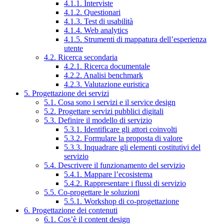
4.1.1. Interviste
4.1.2. Questionari
4.1.3. Test di usabilità
4.1.4. Web analytics
4.1.5. Strumenti di mappatura dell’esperienza
utente
4.2. Ricerca secondaria
4.2.1. Ricerca documentale
4.2.2. Analisi benchmark
4.2.3. Valutazione euristica
5. Progettazione dei servizi
5.1. Cosa sono i servizi e il service design
5.2. Progettare servizi pubblici digitali
5.3. Definire il modello di servizio
5.3.1. Identificare gli attori coinvolti
5.3.2. Formulare la proposta di valore
5.3.3. Inquadrare gli elementi costitutivi del
servizio
5.4. Descrivere il funzionamento del servizio
5.4.1. Mappare l’ecosistema
5.4.2. Rappresentare i flussi di servizio
5.5. Co-progettare le soluzioni
5.5.1. Workshop di co-progettazione
6. Progettazione dei contenuti
6.1. Cos’è il content design