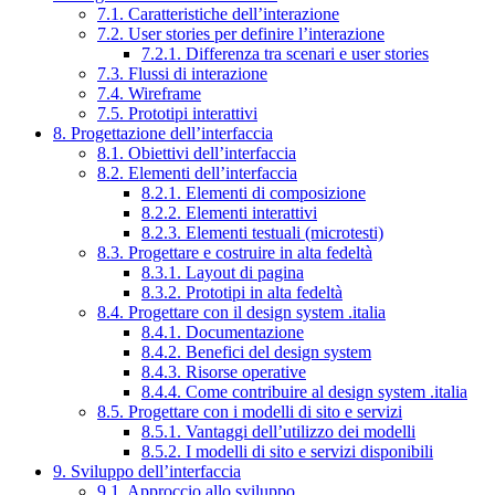
7.1. Caratteristiche dell’interazione
7.2. User stories per definire l’interazione
7.2.1. Differenza tra scenari e user stories
7.3. Flussi di interazione
7.4. Wireframe
7.5. Prototipi interattivi
8. Progettazione dell’interfaccia
8.1. Obiettivi dell’interfaccia
8.2. Elementi dell’interfaccia
8.2.1. Elementi di composizione
8.2.2. Elementi interattivi
8.2.3. Elementi testuali (microtesti)
8.3. Progettare e costruire in alta fedeltà
8.3.1. Layout di pagina
8.3.2. Prototipi in alta fedeltà
8.4. Progettare con il design system .italia
8.4.1. Documentazione
8.4.2. Benefici del design system
8.4.3. Risorse operative
8.4.4. Come contribuire al design system .italia
8.5. Progettare con i modelli di sito e servizi
8.5.1. Vantaggi dell’utilizzo dei modelli
8.5.2. I modelli di sito e servizi disponibili
9. Sviluppo dell’interfaccia
9.1. Approccio allo sviluppo