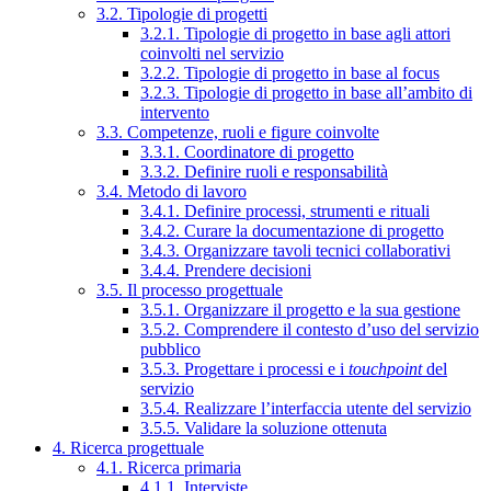
3.2. Tipologie di progetti
3.2.1. Tipologie di progetto in base agli attori
coinvolti nel servizio
3.2.2. Tipologie di progetto in base al focus
3.2.3. Tipologie di progetto in base all’ambito di
intervento
3.3. Competenze, ruoli e figure coinvolte
3.3.1. Coordinatore di progetto
3.3.2. Definire ruoli e responsabilità
3.4. Metodo di lavoro
3.4.1. Definire processi, strumenti e rituali
3.4.2. Curare la documentazione di progetto
3.4.3. Organizzare tavoli tecnici collaborativi
3.4.4. Prendere decisioni
3.5. Il processo progettuale
3.5.1. Organizzare il progetto e la sua gestione
3.5.2. Comprendere il contesto d’uso del servizio
pubblico
3.5.3. Progettare i processi e i
touchpoint
del
servizio
3.5.4. Realizzare l’interfaccia utente del servizio
3.5.5. Validare la soluzione ottenuta
4. Ricerca progettuale
4.1. Ricerca primaria
4.1.1. Interviste