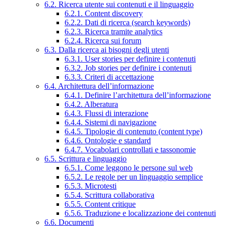
6.2. Ricerca utente sui contenuti e il linguaggio
6.2.1. Content discovery
6.2.2. Dati di ricerca (search keywords)
6.2.3. Ricerca tramite analytics
6.2.4. Ricerca sui forum
6.3. Dalla ricerca ai bisogni degli utenti
6.3.1. User stories per definire i contenuti
6.3.2. Job stories per definire i contenuti
6.3.3. Criteri di accettazione
6.4. Architettura dell’informazione
6.4.1. Definire l’architettura dell’informazione
6.4.2. Alberatura
6.4.3. Flussi di interazione
6.4.4. Sistemi di navigazione
6.4.5. Tipologie di contenuto (content type)
6.4.6. Ontologie e standard
6.4.7. Vocabolari controllati e tassonomie
6.5. Scrittura e linguaggio
6.5.1. Come leggono le persone sul web
6.5.2. Le regole per un linguaggio semplice
6.5.3. Microtesti
6.5.4. Scrittura collaborativa
6.5.5. Content critique
6.5.6. Traduzione e localizzazione dei contenuti
6.6. Documenti