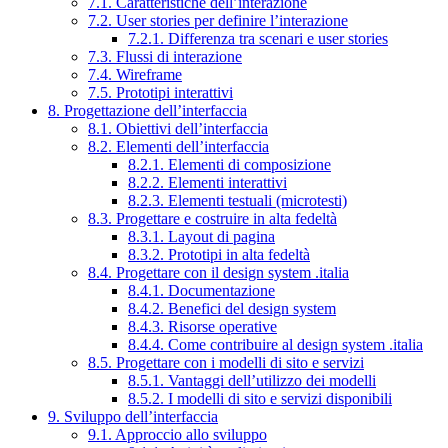
7.1. Caratteristiche dell’interazione
7.2. User stories per definire l’interazione
7.2.1. Differenza tra scenari e user stories
7.3. Flussi di interazione
7.4. Wireframe
7.5. Prototipi interattivi
8. Progettazione dell’interfaccia
8.1. Obiettivi dell’interfaccia
8.2. Elementi dell’interfaccia
8.2.1. Elementi di composizione
8.2.2. Elementi interattivi
8.2.3. Elementi testuali (microtesti)
8.3. Progettare e costruire in alta fedeltà
8.3.1. Layout di pagina
8.3.2. Prototipi in alta fedeltà
8.4. Progettare con il design system .italia
8.4.1. Documentazione
8.4.2. Benefici del design system
8.4.3. Risorse operative
8.4.4. Come contribuire al design system .italia
8.5. Progettare con i modelli di sito e servizi
8.5.1. Vantaggi dell’utilizzo dei modelli
8.5.2. I modelli di sito e servizi disponibili
9. Sviluppo dell’interfaccia
9.1. Approccio allo sviluppo