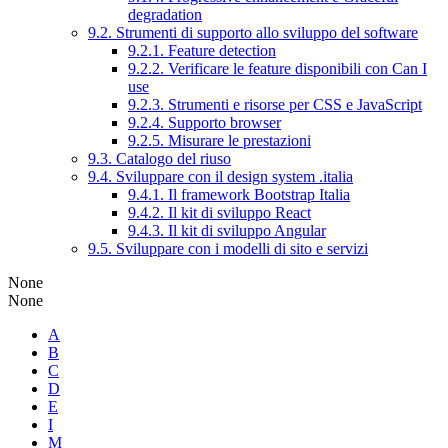
degradation
9.2. Strumenti di supporto allo sviluppo del software
9.2.1. Feature detection
9.2.2. Verificare le feature disponibili con Can I
use
9.2.3. Strumenti e risorse per CSS e JavaScript
9.2.4. Supporto browser
9.2.5. Misurare le prestazioni
9.3. Catalogo del riuso
9.4. Sviluppare con il design system .italia
9.4.1. Il framework Bootstrap Italia
9.4.2. Il kit di sviluppo React
9.4.3. Il kit di sviluppo Angular
9.5. Sviluppare con i modelli di sito e servizi
None
None
A
B
C
D
E
I
M