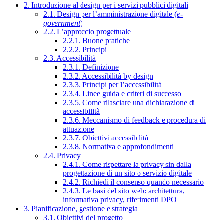
2. Introduzione al design per i servizi pubblici digitali
2.1. Design per l’amministrazione digitale (
e-
government
)
2.2. L’approccio progettuale
2.2.1. Buone pratiche
2.2.2. Principi
2.3. Accessibilità
2.3.1. Definizione
2.3.2. Accessibilità by design
2.3.3. Principi per l’accessibilità
2.3.4. Linee guida e criteri di successo
2.3.5. Come rilasciare una dichiarazione di
accessibilità
2.3.6. Meccanismo di feedback e procedura di
attuazione
2.3.7. Obiettivi accessibilità
2.3.8. Normativa e approfondimenti
2.4. Privacy
2.4.1. Come rispettare la privacy sin dalla
progettazione di un sito o servizio digitale
2.4.2. Richiedi il consenso quando necessario
2.4.3. Le basi del sito web: architettura,
informativa privacy, riferimenti DPO
3. Pianificazione, gestione e strategia
3.1. Obiettivi del progetto