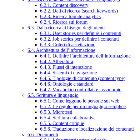
6.2.1. Content discovery
6.2.2. Dati di ricerca (search keywords)
6.2.3. Ricerca tramite analytics
6.2.4. Ricerca sui forum
6.3. Dalla ricerca ai bisogni degli utenti
6.3.1. User stories per definire i contenuti
6.3.2. Job stories per definire i contenuti
6.3.3. Criteri di accettazione
6.4. Architettura dell’informazione
6.4.1. Definire l’architettura dell’informazione
6.4.2. Alberatura
6.4.3. Flussi di interazione
6.4.4. Sistemi di navigazione
6.4.5. Tipologie di contenuto (content type)
6.4.6. Ontologie e standard
6.4.7. Vocabolari controllati e tassonomie
6.5. Scrittura e linguaggio
6.5.1. Come leggono le persone sul web
6.5.2. Le regole per un linguaggio semplice
6.5.3. Microtesti
6.5.4. Scrittura collaborativa
6.5.5. Content critique
6.5.6. Traduzione e localizzazione dei contenuti
6.6. Documenti