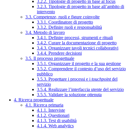
3.2.2. Tipologie di progetto in base al focus
3.2.3. Tipologie di progetto in base all’ambito di
intervento
3.3. Competenze, ruoli e figure coinvolte
3.3.1. Coordinatore di progetto
3.3.2. Definire ruoli e responsabilità
3.4. Metodo di lavoro
3.4.1. Definire processi, strumenti e rituali
3.4.2. Curare la documentazione di progetto
3.4.3. Organizzare tavoli tecnici collaborativi
3.4.4. Prendere decisioni
3.5. Il processo progettuale
3.5.1. Organizzare il progetto e la sua gestione
3.5.2. Comprendere il contesto d’uso del servizio
pubblico
3.5.3. Progettare i processi e i
touchpoint
del
servizio
3.5.4. Realizzare l’interfaccia utente del servizio
3.5.5. Validare la soluzione ottenuta
4. Ricerca progettuale
4.1. Ricerca primaria
4.1.1. Interviste
4.1.2. Questionari
4.1.3. Test di usabilità
4.1.4. Web analytics