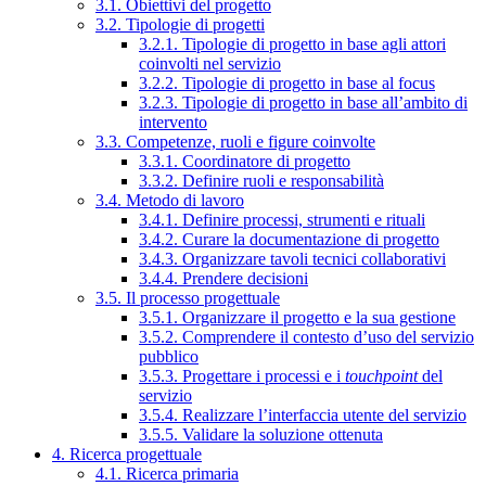
3.1. Obiettivi del progetto
3.2. Tipologie di progetti
3.2.1. Tipologie di progetto in base agli attori
coinvolti nel servizio
3.2.2. Tipologie di progetto in base al focus
3.2.3. Tipologie di progetto in base all’ambito di
intervento
3.3. Competenze, ruoli e figure coinvolte
3.3.1. Coordinatore di progetto
3.3.2. Definire ruoli e responsabilità
3.4. Metodo di lavoro
3.4.1. Definire processi, strumenti e rituali
3.4.2. Curare la documentazione di progetto
3.4.3. Organizzare tavoli tecnici collaborativi
3.4.4. Prendere decisioni
3.5. Il processo progettuale
3.5.1. Organizzare il progetto e la sua gestione
3.5.2. Comprendere il contesto d’uso del servizio
pubblico
3.5.3. Progettare i processi e i
touchpoint
del
servizio
3.5.4. Realizzare l’interfaccia utente del servizio
3.5.5. Validare la soluzione ottenuta
4. Ricerca progettuale
4.1. Ricerca primaria