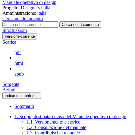
Manuale operativo di design
Progetto:
Designers Italia
Amministrazione:
italia
Cerca nel documento
Cerca nel documento
Informazioni
versione-corrente
Scarica
pdf
html
epub
Sorgente
Azioni
indice dei contenuti
Sommario
1. Scopo, destinatari e uso del Manuale operativo di design
1.1. Versionamento e storico
1.2. Consultazione del manuale
1.3. Contribuisci al manuale