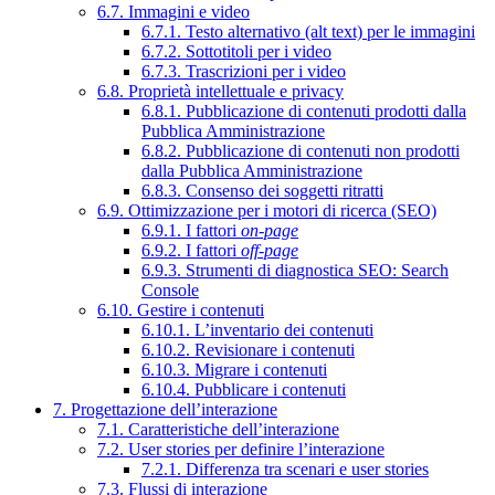
6.7. Immagini e video
6.7.1. Testo alternativo (alt text) per le immagini
6.7.2. Sottotitoli per i video
6.7.3. Trascrizioni per i video
6.8. Proprietà intellettuale e privacy
6.8.1. Pubblicazione di contenuti prodotti dalla
Pubblica Amministrazione
6.8.2. Pubblicazione di contenuti non prodotti
dalla Pubblica Amministrazione
6.8.3. Consenso dei soggetti ritratti
6.9. Ottimizzazione per i motori di ricerca (SEO)
6.9.1. I fattori
on-page
6.9.2. I fattori
off-page
6.9.3. Strumenti di diagnostica SEO: Search
Console
6.10. Gestire i contenuti
6.10.1. L’inventario dei contenuti
6.10.2. Revisionare i contenuti
6.10.3. Migrare i contenuti
6.10.4. Pubblicare i contenuti
7. Progettazione dell’interazione
7.1. Caratteristiche dell’interazione
7.2. User stories per definire l’interazione
7.2.1. Differenza tra scenari e user stories
7.3. Flussi di interazione