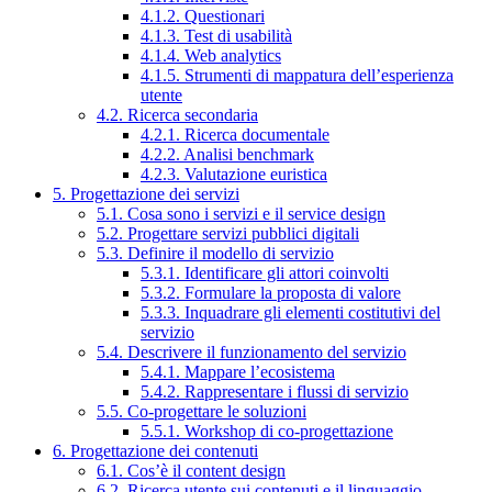
4.1.2. Questionari
4.1.3. Test di usabilità
4.1.4. Web analytics
4.1.5. Strumenti di mappatura dell’esperienza
utente
4.2. Ricerca secondaria
4.2.1. Ricerca documentale
4.2.2. Analisi benchmark
4.2.3. Valutazione euristica
5. Progettazione dei servizi
5.1. Cosa sono i servizi e il service design
5.2. Progettare servizi pubblici digitali
5.3. Definire il modello di servizio
5.3.1. Identificare gli attori coinvolti
5.3.2. Formulare la proposta di valore
5.3.3. Inquadrare gli elementi costitutivi del
servizio
5.4. Descrivere il funzionamento del servizio
5.4.1. Mappare l’ecosistema
5.4.2. Rappresentare i flussi di servizio
5.5. Co-progettare le soluzioni
5.5.1. Workshop di co-progettazione
6. Progettazione dei contenuti
6.1. Cos’è il content design
6.2. Ricerca utente sui contenuti e il linguaggio