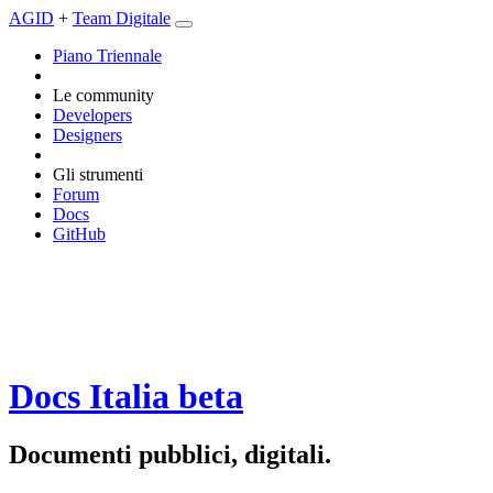
AGID
+
Team Digitale
Piano Triennale
Le community
Developers
Designers
Gli strumenti
Forum
Docs
GitHub
Docs Italia
beta
Documenti pubblici, digitali.