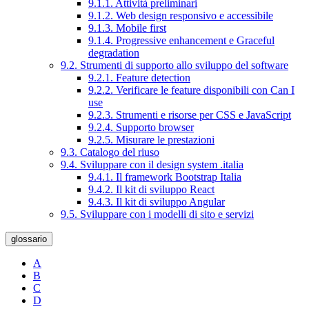
9.1.1. Attività preliminari
9.1.2. Web design responsivo e accessibile
9.1.3. Mobile first
9.1.4. Progressive enhancement e Graceful
degradation
9.2. Strumenti di supporto allo sviluppo del software
9.2.1. Feature detection
9.2.2. Verificare le feature disponibili con Can I
use
9.2.3. Strumenti e risorse per CSS e JavaScript
9.2.4. Supporto browser
9.2.5. Misurare le prestazioni
9.3. Catalogo del riuso
9.4. Sviluppare con il design system .italia
9.4.1. Il framework Bootstrap Italia
9.4.2. Il kit di sviluppo React
9.4.3. Il kit di sviluppo Angular
9.5. Sviluppare con i modelli di sito e servizi
glossario
A
B
C
D