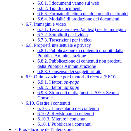
6.6.1. I documenti vanno sul web
6.6.2. Tipi di documenti
6.6.3. Formato di lettura dei documenti elettronici
6.6.4. Modalità di produzione dei documenti
6.7. Immagini e video
6.7.1. Testo alternativo (alt text) per le immagini
6.7.2. Sottotitoli per i video
6.7.3. Trascrizioni per i video
6.8. Proprietà intellettuale e privacy
6.8.1. Pubblicazione di contenuti prodotti dalla
Pubblica Amministrazione
6.8.2. Pubblicazione di contenuti non prodotti
dalla Pubblica Amministrazione
6.8.3. Consenso dei soggetti ritratti
6.9. Ottimizzazione per i motori di ricerca (SEO)
6.9.1. I fattori
on-page
6.9.2. I fattori
off-page
6.9.3. Strumenti di diagnostica SEO: Search
Console
6.10. Gestire i contenuti
6.10.1. L’inventario dei contenuti
6.10.2. Revisionare i contenuti
6.10.3. Migrare i contenuti
6.10.4. Pubblicare i contenuti
7. Progettazione dell’interazione