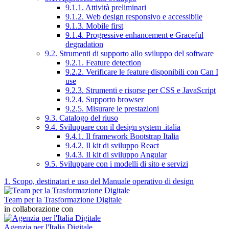
9.1.1. Attività preliminari
9.1.2. Web design responsivo e accessibile
9.1.3. Mobile first
9.1.4. Progressive enhancement e Graceful
degradation
9.2. Strumenti di supporto allo sviluppo del software
9.2.1. Feature detection
9.2.2. Verificare le feature disponibili con Can I
use
9.2.3. Strumenti e risorse per CSS e JavaScript
9.2.4. Supporto browser
9.2.5. Misurare le prestazioni
9.3. Catalogo del riuso
9.4. Sviluppare con il design system .italia
9.4.1. Il framework Bootstrap Italia
9.4.2. Il kit di sviluppo React
9.4.3. Il kit di sviluppo Angular
9.5. Sviluppare con i modelli di sito e servizi
1. Scopo, destinatari e uso del Manuale operativo di design
Team per la Trasformazione Digitale
in collaborazione con
Agenzia per l'Italia Digitale