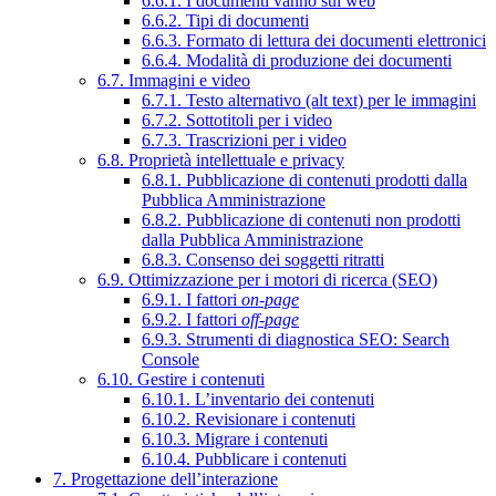
6.6.1. I documenti vanno sul web
6.6.2. Tipi di documenti
6.6.3. Formato di lettura dei documenti elettronici
6.6.4. Modalità di produzione dei documenti
6.7. Immagini e video
6.7.1. Testo alternativo (alt text) per le immagini
6.7.2. Sottotitoli per i video
6.7.3. Trascrizioni per i video
6.8. Proprietà intellettuale e privacy
6.8.1. Pubblicazione di contenuti prodotti dalla
Pubblica Amministrazione
6.8.2. Pubblicazione di contenuti non prodotti
dalla Pubblica Amministrazione
6.8.3. Consenso dei soggetti ritratti
6.9. Ottimizzazione per i motori di ricerca (SEO)
6.9.1. I fattori
on-page
6.9.2. I fattori
off-page
6.9.3. Strumenti di diagnostica SEO: Search
Console
6.10. Gestire i contenuti
6.10.1. L’inventario dei contenuti
6.10.2. Revisionare i contenuti
6.10.3. Migrare i contenuti
6.10.4. Pubblicare i contenuti
7. Progettazione dell’interazione