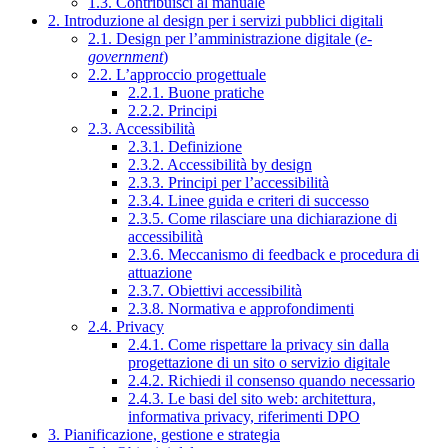
1.3. Contribuisci al manuale
2. Introduzione al design per i servizi pubblici digitali
2.1. Design per l’amministrazione digitale (
e-
government
)
2.2. L’approccio progettuale
2.2.1. Buone pratiche
2.2.2. Principi
2.3. Accessibilità
2.3.1. Definizione
2.3.2. Accessibilità by design
2.3.3. Principi per l’accessibilità
2.3.4. Linee guida e criteri di successo
2.3.5. Come rilasciare una dichiarazione di
accessibilità
2.3.6. Meccanismo di feedback e procedura di
attuazione
2.3.7. Obiettivi accessibilità
2.3.8. Normativa e approfondimenti
2.4. Privacy
2.4.1. Come rispettare la privacy sin dalla
progettazione di un sito o servizio digitale
2.4.2. Richiedi il consenso quando necessario
2.4.3. Le basi del sito web: architettura,
informativa privacy, riferimenti DPO
3. Pianificazione, gestione e strategia