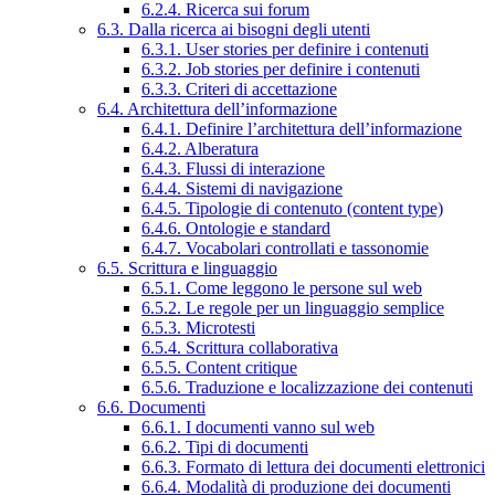
6.2.4. Ricerca sui forum
6.3. Dalla ricerca ai bisogni degli utenti
6.3.1. User stories per definire i contenuti
6.3.2. Job stories per definire i contenuti
6.3.3. Criteri di accettazione
6.4. Architettura dell’informazione
6.4.1. Definire l’architettura dell’informazione
6.4.2. Alberatura
6.4.3. Flussi di interazione
6.4.4. Sistemi di navigazione
6.4.5. Tipologie di contenuto (content type)
6.4.6. Ontologie e standard
6.4.7. Vocabolari controllati e tassonomie
6.5. Scrittura e linguaggio
6.5.1. Come leggono le persone sul web
6.5.2. Le regole per un linguaggio semplice
6.5.3. Microtesti
6.5.4. Scrittura collaborativa
6.5.5. Content critique
6.5.6. Traduzione e localizzazione dei contenuti
6.6. Documenti
6.6.1. I documenti vanno sul web
6.6.2. Tipi di documenti
6.6.3. Formato di lettura dei documenti elettronici
6.6.4. Modalità di produzione dei documenti