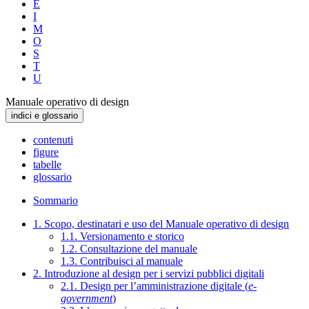
E
I
M
O
S
T
U
Manuale operativo di design
indici e glossario
contenuti
figure
tabelle
glossario
Sommario
1. Scopo, destinatari e uso del Manuale operativo di design
1.1. Versionamento e storico
1.2. Consultazione del manuale
1.3. Contribuisci al manuale
2. Introduzione al design per i servizi pubblici digitali
2.1. Design per l’amministrazione digitale (
e-
government
)