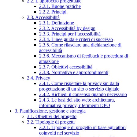
2.2. L’approccio progettuale
2.2.1. Buone pratiche
2.2.2. Principi
2.3. Accessibilità
2.3.1. Definizione
2.3.2. Accessibilità by design
2.3.3. Principi per l’accessibilità
2.3.4. Linee guida e criteri di successo
2.3.5. Come rilasciare una dichiarazione di
accessibilità
2.3.6. Meccanismo di feedback e procedura di
attuazione
2.3.7. Obiettivi accessibilità
2.3.8. Normativa e approfondimenti
2.4. Privacy
2.4.1. Come rispettare la privacy sin dalla
progettazione di un sito o servizio digitale
2.4.2. Richiedi il consenso quando necessario
2.4.3. Le basi del sito web: architettura,
informativa privacy, riferimenti DPO
3. Pianificazione, gestione e strategia
3.1. Obiettivi del progetto
3.2. Tipologie di progetti
3.2.1. Tipologie di progetto in base agli attori
coinvolti nel servizio