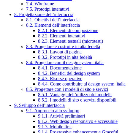
7.4. Wireframe
7.5. Prototipi interattivi
8. Progettazione dell’interfaccia
8.1. Obiettivi dell’interfaccia
8.2. Elementi dell’interfaccia
8.2.1. Elementi di composizione
8.2.2. Elementi interattivi
8.2.3. Elementi testuali (microtesti)
8.3. Progettare e costruire in alta fedeltà
8.3.1. Layout di pagina
8.3.2. Prototipi in alta fedeltà
8.4. Progettare con il design system .italia
8.4.1. Documentazione
8.4.2. Benefici del design system
8.4.3. Risorse operative
8.4.4. Come contribuire al design system .italia
8.5. Progettare con i modelli di sito e servizi
8.5.1. Vantaggi dell’utilizzo dei modelli
8.5.2. I modelli di sito e servizi disponibili
9. Sviluppo dell’interfaccia
9.1. Approccio allo sviluppo
9.1.1. Attività preliminari
9.1.2. Web design responsivo e accessibile
9.1.3. Mobile first
9.1.4. Progressive enhancement e Graceful