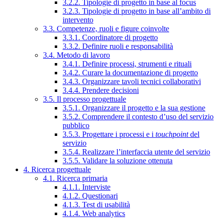
3.2.2. Tipologie di progetto in base al focus
3.2.3. Tipologie di progetto in base all’ambito di
intervento
3.3. Competenze, ruoli e figure coinvolte
3.3.1. Coordinatore di progetto
3.3.2. Definire ruoli e responsabilità
3.4. Metodo di lavoro
3.4.1. Definire processi, strumenti e rituali
3.4.2. Curare la documentazione di progetto
3.4.3. Organizzare tavoli tecnici collaborativi
3.4.4. Prendere decisioni
3.5. Il processo progettuale
3.5.1. Organizzare il progetto e la sua gestione
3.5.2. Comprendere il contesto d’uso del servizio
pubblico
3.5.3. Progettare i processi e i
touchpoint
del
servizio
3.5.4. Realizzare l’interfaccia utente del servizio
3.5.5. Validare la soluzione ottenuta
4. Ricerca progettuale
4.1. Ricerca primaria
4.1.1. Interviste
4.1.2. Questionari
4.1.3. Test di usabilità
4.1.4. Web analytics