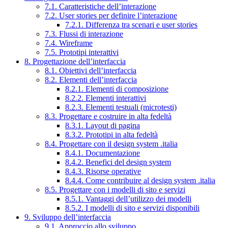
7.1. Caratteristiche dell’interazione
7.2. User stories per definire l’interazione
7.2.1. Differenza tra scenari e user stories
7.3. Flussi di interazione
7.4. Wireframe
7.5. Prototipi interattivi
8. Progettazione dell’interfaccia
8.1. Obiettivi dell’interfaccia
8.2. Elementi dell’interfaccia
8.2.1. Elementi di composizione
8.2.2. Elementi interattivi
8.2.3. Elementi testuali (microtesti)
8.3. Progettare e costruire in alta fedeltà
8.3.1. Layout di pagina
8.3.2. Prototipi in alta fedeltà
8.4. Progettare con il design system .italia
8.4.1. Documentazione
8.4.2. Benefici del design system
8.4.3. Risorse operative
8.4.4. Come contribuire al design system .italia
8.5. Progettare con i modelli di sito e servizi
8.5.1. Vantaggi dell’utilizzo dei modelli
8.5.2. I modelli di sito e servizi disponibili
9. Sviluppo dell’interfaccia
9.1. Approccio allo sviluppo