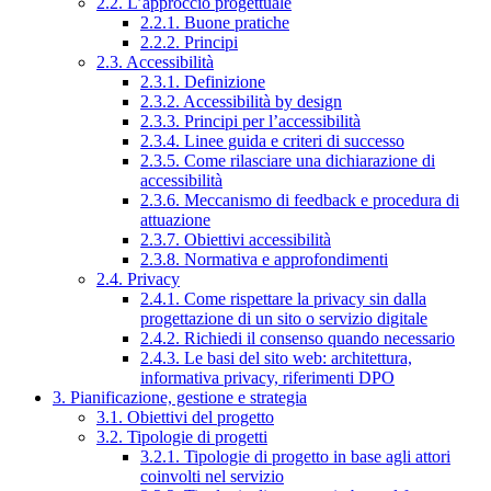
2.2. L’approccio progettuale
2.2.1. Buone pratiche
2.2.2. Principi
2.3. Accessibilità
2.3.1. Definizione
2.3.2. Accessibilità by design
2.3.3. Principi per l’accessibilità
2.3.4. Linee guida e criteri di successo
2.3.5. Come rilasciare una dichiarazione di
accessibilità
2.3.6. Meccanismo di feedback e procedura di
attuazione
2.3.7. Obiettivi accessibilità
2.3.8. Normativa e approfondimenti
2.4. Privacy
2.4.1. Come rispettare la privacy sin dalla
progettazione di un sito o servizio digitale
2.4.2. Richiedi il consenso quando necessario
2.4.3. Le basi del sito web: architettura,
informativa privacy, riferimenti DPO
3. Pianificazione, gestione e strategia
3.1. Obiettivi del progetto
3.2. Tipologie di progetti
3.2.1. Tipologie di progetto in base agli attori
coinvolti nel servizio