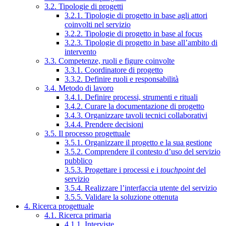
3.2. Tipologie di progetti
3.2.1. Tipologie di progetto in base agli attori
coinvolti nel servizio
3.2.2. Tipologie di progetto in base al focus
3.2.3. Tipologie di progetto in base all’ambito di
intervento
3.3. Competenze, ruoli e figure coinvolte
3.3.1. Coordinatore di progetto
3.3.2. Definire ruoli e responsabilità
3.4. Metodo di lavoro
3.4.1. Definire processi, strumenti e rituali
3.4.2. Curare la documentazione di progetto
3.4.3. Organizzare tavoli tecnici collaborativi
3.4.4. Prendere decisioni
3.5. Il processo progettuale
3.5.1. Organizzare il progetto e la sua gestione
3.5.2. Comprendere il contesto d’uso del servizio
pubblico
3.5.3. Progettare i processi e i
touchpoint
del
servizio
3.5.4. Realizzare l’interfaccia utente del servizio
3.5.5. Validare la soluzione ottenuta
4. Ricerca progettuale
4.1. Ricerca primaria
4.1.1. Interviste