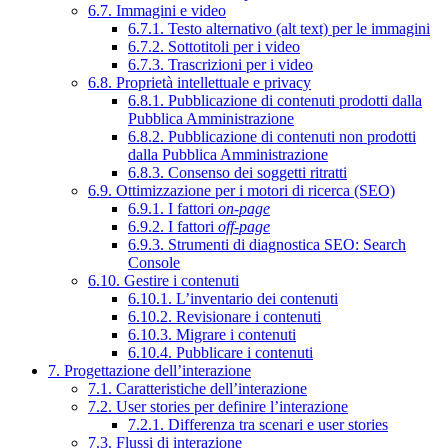
6.7. Immagini e video
6.7.1. Testo alternativo (alt text) per le immagini
6.7.2. Sottotitoli per i video
6.7.3. Trascrizioni per i video
6.8. Proprietà intellettuale e privacy
6.8.1. Pubblicazione di contenuti prodotti dalla
Pubblica Amministrazione
6.8.2. Pubblicazione di contenuti non prodotti
dalla Pubblica Amministrazione
6.8.3. Consenso dei soggetti ritratti
6.9. Ottimizzazione per i motori di ricerca (SEO)
6.9.1. I fattori
on-page
6.9.2. I fattori
off-page
6.9.3. Strumenti di diagnostica SEO: Search
Console
6.10. Gestire i contenuti
6.10.1. L’inventario dei contenuti
6.10.2. Revisionare i contenuti
6.10.3. Migrare i contenuti
6.10.4. Pubblicare i contenuti
7. Progettazione dell’interazione
7.1. Caratteristiche dell’interazione
7.2. User stories per definire l’interazione
7.2.1. Differenza tra scenari e user stories
7.3. Flussi di interazione