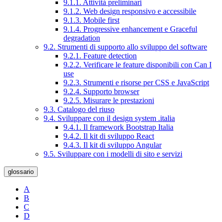
9.1.1. Attività preliminari
9.1.2. Web design responsivo e accessibile
9.1.3. Mobile first
9.1.4. Progressive enhancement e Graceful
degradation
9.2. Strumenti di supporto allo sviluppo del software
9.2.1. Feature detection
9.2.2. Verificare le feature disponibili con Can I
use
9.2.3. Strumenti e risorse per CSS e JavaScript
9.2.4. Supporto browser
9.2.5. Misurare le prestazioni
9.3. Catalogo del riuso
9.4. Sviluppare con il design system .italia
9.4.1. Il framework Bootstrap Italia
9.4.2. Il kit di sviluppo React
9.4.3. Il kit di sviluppo Angular
9.5. Sviluppare con i modelli di sito e servizi
glossario
A
B
C
D