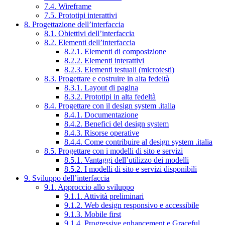
7.4. Wireframe
7.5. Prototipi interattivi
8. Progettazione dell’interfaccia
8.1. Obiettivi dell’interfaccia
8.2. Elementi dell’interfaccia
8.2.1. Elementi di composizione
8.2.2. Elementi interattivi
8.2.3. Elementi testuali (microtesti)
8.3. Progettare e costruire in alta fedeltà
8.3.1. Layout di pagina
8.3.2. Prototipi in alta fedeltà
8.4. Progettare con il design system .italia
8.4.1. Documentazione
8.4.2. Benefici del design system
8.4.3. Risorse operative
8.4.4. Come contribuire al design system .italia
8.5. Progettare con i modelli di sito e servizi
8.5.1. Vantaggi dell’utilizzo dei modelli
8.5.2. I modelli di sito e servizi disponibili
9. Sviluppo dell’interfaccia
9.1. Approccio allo sviluppo
9.1.1. Attività preliminari
9.1.2. Web design responsivo e accessibile
9.1.3. Mobile first
9.1.4. Progressive enhancement e Graceful