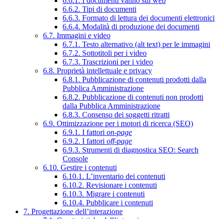
6.6.1. I documenti vanno sul web
6.6.2. Tipi di documenti
6.6.3. Formato di lettura dei documenti elettronici
6.6.4. Modalità di produzione dei documenti
6.7. Immagini e video
6.7.1. Testo alternativo (alt text) per le immagini
6.7.2. Sottotitoli per i video
6.7.3. Trascrizioni per i video
6.8. Proprietà intellettuale e privacy
6.8.1. Pubblicazione di contenuti prodotti dalla
Pubblica Amministrazione
6.8.2. Pubblicazione di contenuti non prodotti
dalla Pubblica Amministrazione
6.8.3. Consenso dei soggetti ritratti
6.9. Ottimizzazione per i motori di ricerca (SEO)
6.9.1. I fattori
on-page
6.9.2. I fattori
off-page
6.9.3. Strumenti di diagnostica SEO: Search
Console
6.10. Gestire i contenuti
6.10.1. L’inventario dei contenuti
6.10.2. Revisionare i contenuti
6.10.3. Migrare i contenuti
6.10.4. Pubblicare i contenuti
7. Progettazione dell’interazione