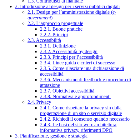
1.3. Contribuisci al manuale
2. Introduzione al design per i servizi pubblici digitali
2.1. Design per l’amministrazione digitale (
e-
government
)
2.2. L’approccio progettuale
2.2.1. Buone pratiche
2.2.2. Principi
2.3. Accessibilità
2.3.1. Definizione
2.3.2. Accessibilità by design
2.3.3. Principi per l’accessibilità
2.3.4. Linee guida e criteri di successo
2.3.5. Come rilasciare una dichiarazione di
accessibilità
2.3.6. Meccanismo di feedback e procedura di
attuazione
2.3.7. Obiettivi accessibilità
2.3.8. Normativa e approfondimenti
2.4. Privacy
2.4.1. Come rispettare la privacy sin dalla
progettazione di un sito o servizio digitale
2.4.2. Richiedi il consenso quando necessario
2.4.3. Le basi del sito web: architettura,
informativa privacy, riferimenti DPO
3. Pianificazione, gestione e strategia