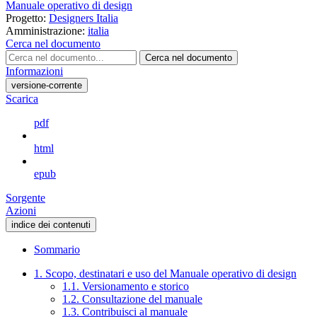
Manuale operativo di design
Progetto:
Designers Italia
Amministrazione:
italia
Cerca nel documento
Cerca nel documento
Informazioni
versione-corrente
Scarica
pdf
html
epub
Sorgente
Azioni
indice dei contenuti
Sommario
1. Scopo, destinatari e uso del Manuale operativo di design
1.1. Versionamento e storico
1.2. Consultazione del manuale
1.3. Contribuisci al manuale