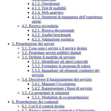
4.1.2. Questionari
4.1.3. Test di usabilità
4.1.4. Web analytics
4.1.5. Strumenti di mappatura dell’esperienza
utente
4.2. Ricerca secondaria
4.2.1. Ricerca documentale
4.2.2. Analisi benchmark
4.2.3. Valutazione euristica
5. Progettazione dei servizi
5.1. Cosa sono i servizi e il service design
5.2. Progettare servizi pubblici digitali
5.3. Definire il modello di servizio
5.3.1. Identificare gli attori coinvolti
5.3.2. Formulare la proposta di valore
5.3.3. Inquadrare gli elementi costitutivi del
servizio
5.4. Descrivere il funzionamento del servizio
5.4.1. Mappare l’ecosistema
5.4.2. Rappresentare i flussi di servizio
5.5. Co-progettare le soluzioni
5.5.1. Workshop di co-progettazione
6. Progettazione dei contenuti
6.1. Cos’è il content design
6.2. Ricerca utente sui contenuti e il linguaggio