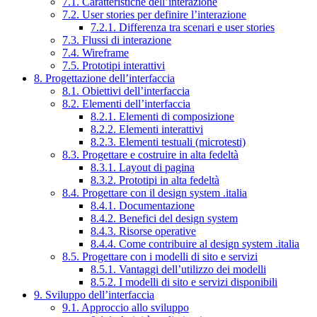
7.1. Caratteristiche dell’interazione
7.2. User stories per definire l’interazione
7.2.1. Differenza tra scenari e user stories
7.3. Flussi di interazione
7.4. Wireframe
7.5. Prototipi interattivi
8. Progettazione dell’interfaccia
8.1. Obiettivi dell’interfaccia
8.2. Elementi dell’interfaccia
8.2.1. Elementi di composizione
8.2.2. Elementi interattivi
8.2.3. Elementi testuali (microtesti)
8.3. Progettare e costruire in alta fedeltà
8.3.1. Layout di pagina
8.3.2. Prototipi in alta fedeltà
8.4. Progettare con il design system .italia
8.4.1. Documentazione
8.4.2. Benefici del design system
8.4.3. Risorse operative
8.4.4. Come contribuire al design system .italia
8.5. Progettare con i modelli di sito e servizi
8.5.1. Vantaggi dell’utilizzo dei modelli
8.5.2. I modelli di sito e servizi disponibili
9. Sviluppo dell’interfaccia
9.1. Approccio allo sviluppo