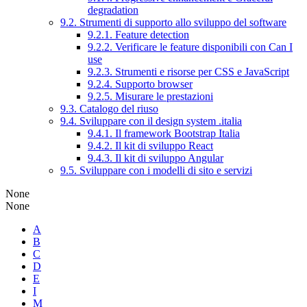
degradation
9.2. Strumenti di supporto allo sviluppo del software
9.2.1. Feature detection
9.2.2. Verificare le feature disponibili con Can I
use
9.2.3. Strumenti e risorse per CSS e JavaScript
9.2.4. Supporto browser
9.2.5. Misurare le prestazioni
9.3. Catalogo del riuso
9.4. Sviluppare con il design system .italia
9.4.1. Il framework Bootstrap Italia
9.4.2. Il kit di sviluppo React
9.4.3. Il kit di sviluppo Angular
9.5. Sviluppare con i modelli di sito e servizi
None
None
A
B
C
D
E
I
M