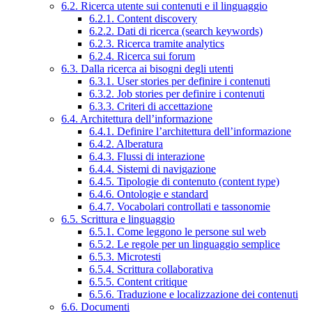
6.2. Ricerca utente sui contenuti e il linguaggio
6.2.1. Content discovery
6.2.2. Dati di ricerca (search keywords)
6.2.3. Ricerca tramite analytics
6.2.4. Ricerca sui forum
6.3. Dalla ricerca ai bisogni degli utenti
6.3.1. User stories per definire i contenuti
6.3.2. Job stories per definire i contenuti
6.3.3. Criteri di accettazione
6.4. Architettura dell’informazione
6.4.1. Definire l’architettura dell’informazione
6.4.2. Alberatura
6.4.3. Flussi di interazione
6.4.4. Sistemi di navigazione
6.4.5. Tipologie di contenuto (content type)
6.4.6. Ontologie e standard
6.4.7. Vocabolari controllati e tassonomie
6.5. Scrittura e linguaggio
6.5.1. Come leggono le persone sul web
6.5.2. Le regole per un linguaggio semplice
6.5.3. Microtesti
6.5.4. Scrittura collaborativa
6.5.5. Content critique
6.5.6. Traduzione e localizzazione dei contenuti
6.6. Documenti