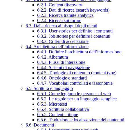
6.2.1. Content discovery
6.2.2. Dati di ricerca (search keywords)
6.2.3. Ricerca tramite analytics
6.2.4. Ricerca sui forum
6.3. Dalla ricerca ai bisogni degli utenti
6.3.1. User stories per definire i contenuti
6.3.2. Job stories per definire i contenuti
6.3.3. Criteri di accettazione
6.4. Architettura dell’informazione
6.4.1. Definire l’architettura dell’informazione
6.4.2. Alberatura
6.4.3. Flussi di interazione
6.4.4. Sistemi di navigazione
6.4.5. Tipologie di contenuto (content type)
6.4.6. Ontologie e standard
6.4.7. Vocabolari controllati e tassonomie
6.5. Scrittura e linguaggio
6.5.1. Come leggono le persone sul web
6.5.2. Le regole per un linguaggio semplice
6.5.3. Microtesti
6.5.4. Scrittura collaborativa
6.5.5. Content critique
6.5.6. Traduzione e localizzazione dei contenuti
6.6. Documenti