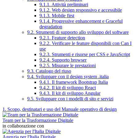
9.1.1. Attività preliminari
9.1.2. Web design responsivo e accessibile
9.1.3. Mobile first
9.1.4. Progressive enhancement e Graceful
degradation
9.2. Strumenti di supporto allo sviluppo del software
9.2.1. Feature detection
9.2.2. Verificare le feature disponibili con Can I
use
9.2.3. Strumenti e risorse per CSS e JavaScript
9.2.4. Supporto browser
9.2.5. Misurare le prestazioni
9.3. Catalogo del riuso
9.4. Sviluppare con il design system .italia
9.4.1. Il framework Bootstrap Italia
9.4.2. Il kit di sviluppo React
9.4.3. Il kit di sviluppo Angular
9.5. Sviluppare con i modelli di sito e servizi
1. Scopo, destinatari e uso del Manuale operativo di design
Team per la Trasformazione Digitale
in collaborazione con
Agenzia per l'Italia Digitale