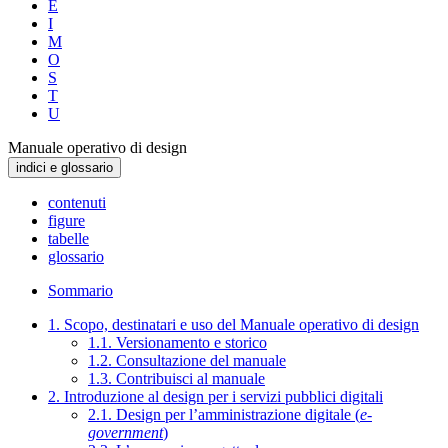
E
I
M
O
S
T
U
Manuale operativo di design
indici e glossario
contenuti
figure
tabelle
glossario
Sommario
1. Scopo, destinatari e uso del Manuale operativo di design
1.1. Versionamento e storico
1.2. Consultazione del manuale
1.3. Contribuisci al manuale
2. Introduzione al design per i servizi pubblici digitali
2.1. Design per l’amministrazione digitale (
e-
government
)