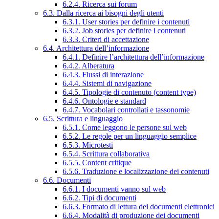
6.2.4. Ricerca sui forum
6.3. Dalla ricerca ai bisogni degli utenti
6.3.1. User stories per definire i contenuti
6.3.2. Job stories per definire i contenuti
6.3.3. Criteri di accettazione
6.4. Architettura dell’informazione
6.4.1. Definire l’architettura dell’informazione
6.4.2. Alberatura
6.4.3. Flussi di interazione
6.4.4. Sistemi di navigazione
6.4.5. Tipologie di contenuto (content type)
6.4.6. Ontologie e standard
6.4.7. Vocabolari controllati e tassonomie
6.5. Scrittura e linguaggio
6.5.1. Come leggono le persone sul web
6.5.2. Le regole per un linguaggio semplice
6.5.3. Microtesti
6.5.4. Scrittura collaborativa
6.5.5. Content critique
6.5.6. Traduzione e localizzazione dei contenuti
6.6. Documenti
6.6.1. I documenti vanno sul web
6.6.2. Tipi di documenti
6.6.3. Formato di lettura dei documenti elettronici
6.6.4. Modalità di produzione dei documenti