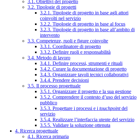
3.1. Obiettivi del progetto
3.2. Tipologie di progetti
3.2.1. Tipologie di progetto in base agli attori
coinvolti nel servizio
3.2.2. Tipologie di progetto in base al focus
3.2.3. Tipologie di progetto in base all’ambito di
intervento
3.3. Competenze, ruoli e figure coinvolte
3.3.1. Coordinatore di progetto
3.3.2. Definire ruoli e responsabilità
3.4. Metodo di lavoro
3.4.1. Definire processi, strumenti e rituali
3.4.2. Curare la documentazione di progetto
3.4.3. Organizzare tavoli tecnici collaborativi
3.4.4. Prendere decisioni
3.5. Il processo progettuale
3.5.1. Organizzare il progetto e la sua gestione
3.5.2. Comprendere il contesto d’uso del servizio
pubblico
3.5.3. Progettare i processi e i
touchpoint
del
servizio
3.5.4. Realizzare l’interfaccia utente del servizio
3.5.5. Validare la soluzione ottenuta
4. Ricerca progettuale
4.1. Ricerca primaria