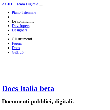
AGID
+
Team Digitale
Piano Triennale
Le community
Developers
Designers
Gli strumenti
Forum
Docs
GitHub
Docs Italia
beta
Documenti pubblici, digitali.