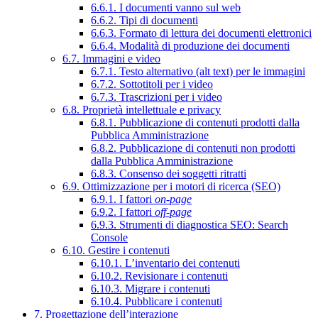
6.6.1. I documenti vanno sul web
6.6.2. Tipi di documenti
6.6.3. Formato di lettura dei documenti elettronici
6.6.4. Modalità di produzione dei documenti
6.7. Immagini e video
6.7.1. Testo alternativo (alt text) per le immagini
6.7.2. Sottotitoli per i video
6.7.3. Trascrizioni per i video
6.8. Proprietà intellettuale e privacy
6.8.1. Pubblicazione di contenuti prodotti dalla
Pubblica Amministrazione
6.8.2. Pubblicazione di contenuti non prodotti
dalla Pubblica Amministrazione
6.8.3. Consenso dei soggetti ritratti
6.9. Ottimizzazione per i motori di ricerca (SEO)
6.9.1. I fattori
on-page
6.9.2. I fattori
off-page
6.9.3. Strumenti di diagnostica SEO: Search
Console
6.10. Gestire i contenuti
6.10.1. L’inventario dei contenuti
6.10.2. Revisionare i contenuti
6.10.3. Migrare i contenuti
6.10.4. Pubblicare i contenuti
7. Progettazione dell’interazione