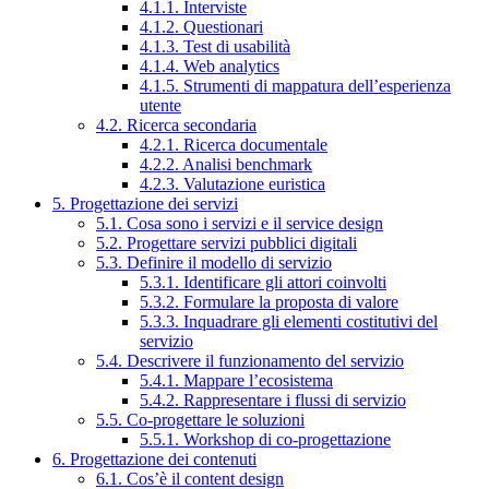
4.1.1. Interviste
4.1.2. Questionari
4.1.3. Test di usabilità
4.1.4. Web analytics
4.1.5. Strumenti di mappatura dell’esperienza
utente
4.2. Ricerca secondaria
4.2.1. Ricerca documentale
4.2.2. Analisi benchmark
4.2.3. Valutazione euristica
5. Progettazione dei servizi
5.1. Cosa sono i servizi e il service design
5.2. Progettare servizi pubblici digitali
5.3. Definire il modello di servizio
5.3.1. Identificare gli attori coinvolti
5.3.2. Formulare la proposta di valore
5.3.3. Inquadrare gli elementi costitutivi del
servizio
5.4. Descrivere il funzionamento del servizio
5.4.1. Mappare l’ecosistema
5.4.2. Rappresentare i flussi di servizio
5.5. Co-progettare le soluzioni
5.5.1. Workshop di co-progettazione
6. Progettazione dei contenuti
6.1. Cos’è il content design