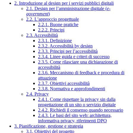
2. Introduzione al design per i servizi pubblici digitali
2.1. Design per l’amministrazione digitale (
e-
government
)
2.2. L’approccio progettuale
2.2.1. Buone pratiche
2.2.2. Principi
2.3. Accessibilità
2.3.1. Definizione
2.3.2. Accessibilità by design
2.3.3. Principi per l’accessibilità
2.3.4. Linee guida e criteri di successo
2.3.5. Come rilasciare una dichiarazione di
accessibilità
2.3.6. Meccanismo di feedback e procedura di
attuazione
2.3.7. Obiettivi accessibilità
2.3.8. Normativa e approfondimenti
2.4. Privacy
2.4.1. Come rispettare la privacy sin dalla
progettazione di un sito o servizio digitale
2.4.2. Richiedi il consenso quando necessario
2.4.3. Le basi del sito web: architettura,
informativa privacy, riferimenti DPO
3. Pianificazione, gestione e strategia
3.1. Obiettivi del progetto