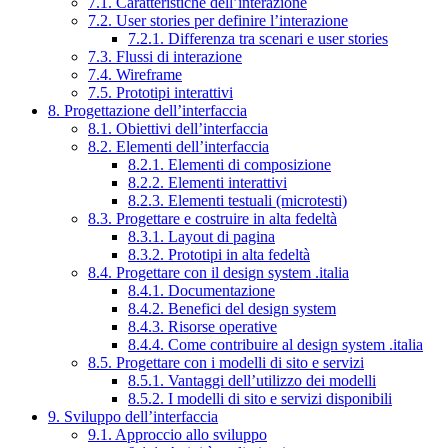
7.1. Caratteristiche dell’interazione
7.2. User stories per definire l’interazione
7.2.1. Differenza tra scenari e user stories
7.3. Flussi di interazione
7.4. Wireframe
7.5. Prototipi interattivi
8. Progettazione dell’interfaccia
8.1. Obiettivi dell’interfaccia
8.2. Elementi dell’interfaccia
8.2.1. Elementi di composizione
8.2.2. Elementi interattivi
8.2.3. Elementi testuali (microtesti)
8.3. Progettare e costruire in alta fedeltà
8.3.1. Layout di pagina
8.3.2. Prototipi in alta fedeltà
8.4. Progettare con il design system .italia
8.4.1. Documentazione
8.4.2. Benefici del design system
8.4.3. Risorse operative
8.4.4. Come contribuire al design system .italia
8.5. Progettare con i modelli di sito e servizi
8.5.1. Vantaggi dell’utilizzo dei modelli
8.5.2. I modelli di sito e servizi disponibili
9. Sviluppo dell’interfaccia
9.1. Approccio allo sviluppo