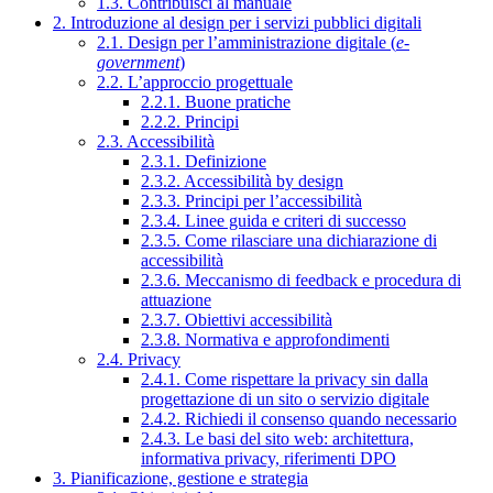
1.3. Contribuisci al manuale
2. Introduzione al design per i servizi pubblici digitali
2.1. Design per l’amministrazione digitale (
e-
government
)
2.2. L’approccio progettuale
2.2.1. Buone pratiche
2.2.2. Principi
2.3. Accessibilità
2.3.1. Definizione
2.3.2. Accessibilità by design
2.3.3. Principi per l’accessibilità
2.3.4. Linee guida e criteri di successo
2.3.5. Come rilasciare una dichiarazione di
accessibilità
2.3.6. Meccanismo di feedback e procedura di
attuazione
2.3.7. Obiettivi accessibilità
2.3.8. Normativa e approfondimenti
2.4. Privacy
2.4.1. Come rispettare la privacy sin dalla
progettazione di un sito o servizio digitale
2.4.2. Richiedi il consenso quando necessario
2.4.3. Le basi del sito web: architettura,
informativa privacy, riferimenti DPO
3. Pianificazione, gestione e strategia