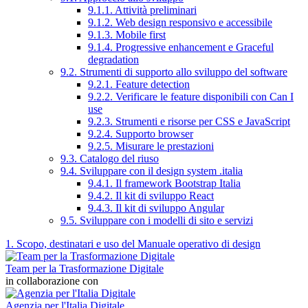
9.1.1. Attività preliminari
9.1.2. Web design responsivo e accessibile
9.1.3. Mobile first
9.1.4. Progressive enhancement e Graceful
degradation
9.2. Strumenti di supporto allo sviluppo del software
9.2.1. Feature detection
9.2.2. Verificare le feature disponibili con Can I
use
9.2.3. Strumenti e risorse per CSS e JavaScript
9.2.4. Supporto browser
9.2.5. Misurare le prestazioni
9.3. Catalogo del riuso
9.4. Sviluppare con il design system .italia
9.4.1. Il framework Bootstrap Italia
9.4.2. Il kit di sviluppo React
9.4.3. Il kit di sviluppo Angular
9.5. Sviluppare con i modelli di sito e servizi
1. Scopo, destinatari e uso del Manuale operativo di design
Team per la Trasformazione Digitale
in collaborazione con
Agenzia per l'Italia Digitale