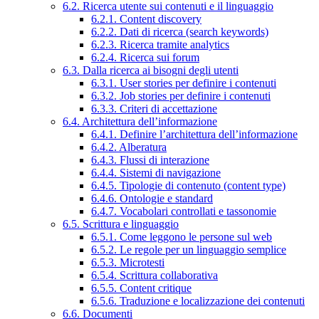
6.2. Ricerca utente sui contenuti e il linguaggio
6.2.1. Content discovery
6.2.2. Dati di ricerca (search keywords)
6.2.3. Ricerca tramite analytics
6.2.4. Ricerca sui forum
6.3. Dalla ricerca ai bisogni degli utenti
6.3.1. User stories per definire i contenuti
6.3.2. Job stories per definire i contenuti
6.3.3. Criteri di accettazione
6.4. Architettura dell’informazione
6.4.1. Definire l’architettura dell’informazione
6.4.2. Alberatura
6.4.3. Flussi di interazione
6.4.4. Sistemi di navigazione
6.4.5. Tipologie di contenuto (content type)
6.4.6. Ontologie e standard
6.4.7. Vocabolari controllati e tassonomie
6.5. Scrittura e linguaggio
6.5.1. Come leggono le persone sul web
6.5.2. Le regole per un linguaggio semplice
6.5.3. Microtesti
6.5.4. Scrittura collaborativa
6.5.5. Content critique
6.5.6. Traduzione e localizzazione dei contenuti
6.6. Documenti