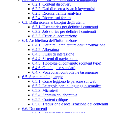
6.2.1. Content discovery
6.2.2. Dati di ricerca (search keywords)
6.2.3. Ricerca tramite analytics
6.2.4. Ricerca sui forum
6.3. Dalla ricerca ai bisogni degli utenti
6.3.1. User stories per definire i contenuti
6.3.2. Job stories per definire i contenuti
6.3.3. Criteri di accettazione
6.4. Architettura dell’informazione
6.4.1. Definire l’architettura dell’informazione
6.4.2. Alberatura
6.4.3. Flussi di interazione
6.4.4. Sistemi di navigazione
6.4.5. Tipologie di contenuto (content type)
6.4.6. Ontologie e standard
6.4.7. Vocabolari controllati e tassonomie
6.5. Scrittura e linguaggio
6.5.1. Come leggono le persone sul web
6.5.2. Le regole per un linguaggio semplice
6.5.3. Microtesti
6.5.4. Scrittura collaborativa
6.5.5. Content critique
6.5.6. Traduzione e localizzazione dei contenuti
6.6. Documenti