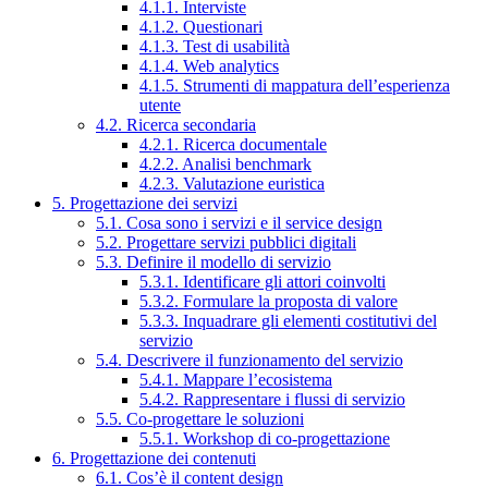
4.1.1. Interviste
4.1.2. Questionari
4.1.3. Test di usabilità
4.1.4. Web analytics
4.1.5. Strumenti di mappatura dell’esperienza
utente
4.2. Ricerca secondaria
4.2.1. Ricerca documentale
4.2.2. Analisi benchmark
4.2.3. Valutazione euristica
5. Progettazione dei servizi
5.1. Cosa sono i servizi e il service design
5.2. Progettare servizi pubblici digitali
5.3. Definire il modello di servizio
5.3.1. Identificare gli attori coinvolti
5.3.2. Formulare la proposta di valore
5.3.3. Inquadrare gli elementi costitutivi del
servizio
5.4. Descrivere il funzionamento del servizio
5.4.1. Mappare l’ecosistema
5.4.2. Rappresentare i flussi di servizio
5.5. Co-progettare le soluzioni
5.5.1. Workshop di co-progettazione
6. Progettazione dei contenuti
6.1. Cos’è il content design