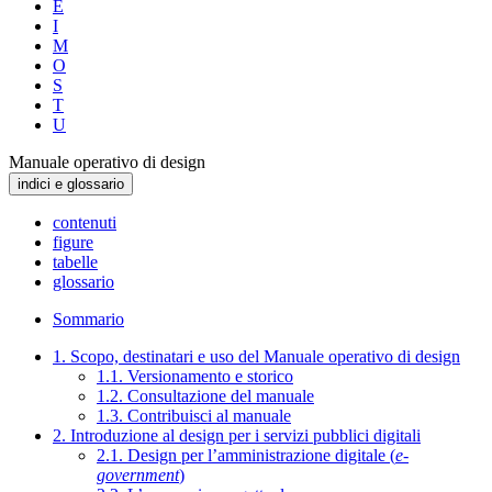
E
I
M
O
S
T
U
Manuale operativo di design
indici e glossario
contenuti
figure
tabelle
glossario
Sommario
1. Scopo, destinatari e uso del Manuale operativo di design
1.1. Versionamento e storico
1.2. Consultazione del manuale
1.3. Contribuisci al manuale
2. Introduzione al design per i servizi pubblici digitali
2.1. Design per l’amministrazione digitale (
e-
government
)