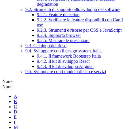
degradation
9.2. Strumenti di supporto allo sviluppo del software
9.2.1. Feature detection
9.2.2. Verificare le feature disponibili con Can I
use
9.2.3. Strumenti e risorse per CSS e JavaScript
9.2.4. Supporto browser
9.2.5. Misurare le prestazioni
9.3. Catalogo del riuso
9.4. Sviluppare con il design system .italia
9.4.1. Il framework Bootstrap Italia
9.4.2. Il kit di sviluppo React
9.4.3. Il kit di sviluppo Angular
9.5. Sviluppare con i modelli di sito e servizi
None
None
A
B
C
D
E
I
M