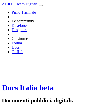
AGID
+
Team Digitale
Piano Triennale
Le community
Developers
Designers
Gli strumenti
Forum
Docs
GitHub
Docs Italia
beta
Documenti pubblici, digitali.