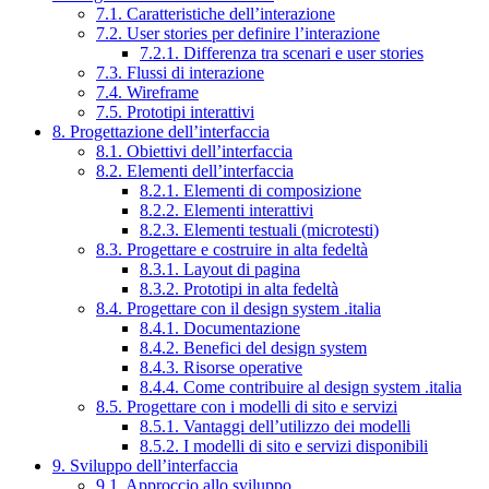
7.1. Caratteristiche dell’interazione
7.2. User stories per definire l’interazione
7.2.1. Differenza tra scenari e user stories
7.3. Flussi di interazione
7.4. Wireframe
7.5. Prototipi interattivi
8. Progettazione dell’interfaccia
8.1. Obiettivi dell’interfaccia
8.2. Elementi dell’interfaccia
8.2.1. Elementi di composizione
8.2.2. Elementi interattivi
8.2.3. Elementi testuali (microtesti)
8.3. Progettare e costruire in alta fedeltà
8.3.1. Layout di pagina
8.3.2. Prototipi in alta fedeltà
8.4. Progettare con il design system .italia
8.4.1. Documentazione
8.4.2. Benefici del design system
8.4.3. Risorse operative
8.4.4. Come contribuire al design system .italia
8.5. Progettare con i modelli di sito e servizi
8.5.1. Vantaggi dell’utilizzo dei modelli
8.5.2. I modelli di sito e servizi disponibili
9. Sviluppo dell’interfaccia
9.1. Approccio allo sviluppo