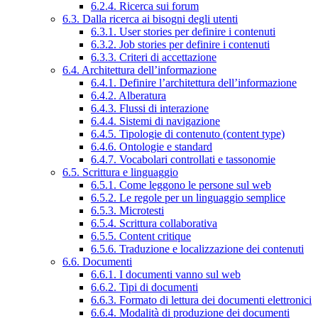
6.2.4. Ricerca sui forum
6.3. Dalla ricerca ai bisogni degli utenti
6.3.1. User stories per definire i contenuti
6.3.2. Job stories per definire i contenuti
6.3.3. Criteri di accettazione
6.4. Architettura dell’informazione
6.4.1. Definire l’architettura dell’informazione
6.4.2. Alberatura
6.4.3. Flussi di interazione
6.4.4. Sistemi di navigazione
6.4.5. Tipologie di contenuto (content type)
6.4.6. Ontologie e standard
6.4.7. Vocabolari controllati e tassonomie
6.5. Scrittura e linguaggio
6.5.1. Come leggono le persone sul web
6.5.2. Le regole per un linguaggio semplice
6.5.3. Microtesti
6.5.4. Scrittura collaborativa
6.5.5. Content critique
6.5.6. Traduzione e localizzazione dei contenuti
6.6. Documenti
6.6.1. I documenti vanno sul web
6.6.2. Tipi di documenti
6.6.3. Formato di lettura dei documenti elettronici
6.6.4. Modalità di produzione dei documenti