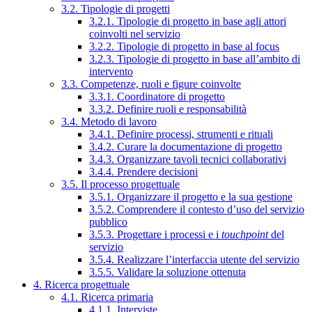
3.2. Tipologie di progetti
3.2.1. Tipologie di progetto in base agli attori
coinvolti nel servizio
3.2.2. Tipologie di progetto in base al focus
3.2.3. Tipologie di progetto in base all’ambito di
intervento
3.3. Competenze, ruoli e figure coinvolte
3.3.1. Coordinatore di progetto
3.3.2. Definire ruoli e responsabilità
3.4. Metodo di lavoro
3.4.1. Definire processi, strumenti e rituali
3.4.2. Curare la documentazione di progetto
3.4.3. Organizzare tavoli tecnici collaborativi
3.4.4. Prendere decisioni
3.5. Il processo progettuale
3.5.1. Organizzare il progetto e la sua gestione
3.5.2. Comprendere il contesto d’uso del servizio
pubblico
3.5.3. Progettare i processi e i
touchpoint
del
servizio
3.5.4. Realizzare l’interfaccia utente del servizio
3.5.5. Validare la soluzione ottenuta
4. Ricerca progettuale
4.1. Ricerca primaria
4.1.1. Interviste