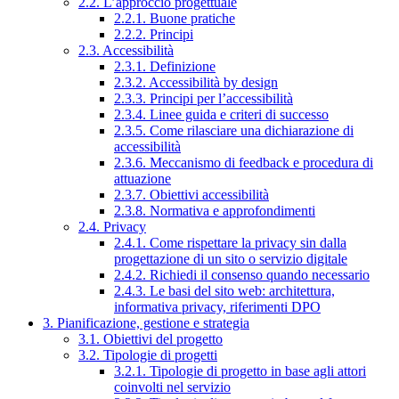
2.2. L’approccio progettuale
2.2.1. Buone pratiche
2.2.2. Principi
2.3. Accessibilità
2.3.1. Definizione
2.3.2. Accessibilità by design
2.3.3. Principi per l’accessibilità
2.3.4. Linee guida e criteri di successo
2.3.5. Come rilasciare una dichiarazione di
accessibilità
2.3.6. Meccanismo di feedback e procedura di
attuazione
2.3.7. Obiettivi accessibilità
2.3.8. Normativa e approfondimenti
2.4. Privacy
2.4.1. Come rispettare la privacy sin dalla
progettazione di un sito o servizio digitale
2.4.2. Richiedi il consenso quando necessario
2.4.3. Le basi del sito web: architettura,
informativa privacy, riferimenti DPO
3. Pianificazione, gestione e strategia
3.1. Obiettivi del progetto
3.2. Tipologie di progetti
3.2.1. Tipologie di progetto in base agli attori
coinvolti nel servizio