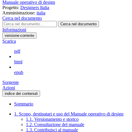
Manuale operativo di design
Progetto:
Designers Italia
Amministrazione:
italia
Cerca nel documento
Cerca nel documento
Informazioni
versione-corrente
Scarica
pdf
html
epub
Sorgente
Azioni
indice dei contenuti
Sommario
1. Scopo, destinatari e uso del Manuale operativo di design
1.1. Versionamento e storico
1.2. Consultazione del manuale
1.3. Contribuisci al manuale