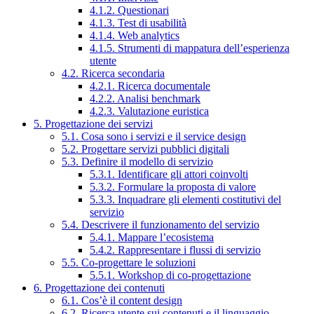
4.1.2. Questionari
4.1.3. Test di usabilità
4.1.4. Web analytics
4.1.5. Strumenti di mappatura dell’esperienza
utente
4.2. Ricerca secondaria
4.2.1. Ricerca documentale
4.2.2. Analisi benchmark
4.2.3. Valutazione euristica
5. Progettazione dei servizi
5.1. Cosa sono i servizi e il service design
5.2. Progettare servizi pubblici digitali
5.3. Definire il modello di servizio
5.3.1. Identificare gli attori coinvolti
5.3.2. Formulare la proposta di valore
5.3.3. Inquadrare gli elementi costitutivi del
servizio
5.4. Descrivere il funzionamento del servizio
5.4.1. Mappare l’ecosistema
5.4.2. Rappresentare i flussi di servizio
5.5. Co-progettare le soluzioni
5.5.1. Workshop di co-progettazione
6. Progettazione dei contenuti
6.1. Cos’è il content design
6.2. Ricerca utente sui contenuti e il linguaggio