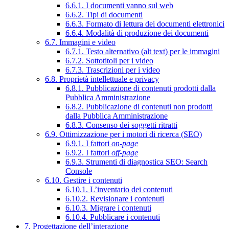
6.6.1. I documenti vanno sul web
6.6.2. Tipi di documenti
6.6.3. Formato di lettura dei documenti elettronici
6.6.4. Modalità di produzione dei documenti
6.7. Immagini e video
6.7.1. Testo alternativo (alt text) per le immagini
6.7.2. Sottotitoli per i video
6.7.3. Trascrizioni per i video
6.8. Proprietà intellettuale e privacy
6.8.1. Pubblicazione di contenuti prodotti dalla
Pubblica Amministrazione
6.8.2. Pubblicazione di contenuti non prodotti
dalla Pubblica Amministrazione
6.8.3. Consenso dei soggetti ritratti
6.9. Ottimizzazione per i motori di ricerca (SEO)
6.9.1. I fattori
on-page
6.9.2. I fattori
off-page
6.9.3. Strumenti di diagnostica SEO: Search
Console
6.10. Gestire i contenuti
6.10.1. L’inventario dei contenuti
6.10.2. Revisionare i contenuti
6.10.3. Migrare i contenuti
6.10.4. Pubblicare i contenuti
7. Progettazione dell’interazione