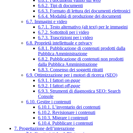
6.6.1. I documenti vanno sul web
6.6.2. Tipi di documenti
6.6.3. Formato di lettura dei documenti elettronici
6.6.4. Modalità di produzione dei documenti
6.7. Immagini e video
6.7.1. Testo alternativo (alt text) per le immagini
6.7.2. Sottotitoli per i video
6.7.3. Trascrizioni per i video
6.8. Proprietà intellettuale e privacy
6.8.1. Pubblicazione di contenuti prodotti dalla
Pubblica Amministrazione
6.8.2. Pubblicazione di contenuti non prodotti
dalla Pubblica Amministrazione
6.8.3. Consenso dei soggetti ritratti
6.9. Ottimizzazione per i motori di ricerca (SEO)
6.9.1. I fattori
on-page
6.9.2. I fattori
off-page
6.9.3. Strumenti di diagnostica SEO: Search
Console
6.10. Gestire i contenuti
6.10.1. L’inventario dei contenuti
6.10.2. Revisionare i contenuti
6.10.3. Migrare i contenuti
6.10.4. Pubblicare i contenuti
7. Progettazione dell’interazione