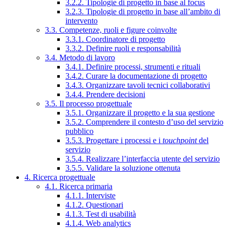
3.2.2. Tipologie di progetto in base al focus
3.2.3. Tipologie di progetto in base all’ambito di
intervento
3.3. Competenze, ruoli e figure coinvolte
3.3.1. Coordinatore di progetto
3.3.2. Definire ruoli e responsabilità
3.4. Metodo di lavoro
3.4.1. Definire processi, strumenti e rituali
3.4.2. Curare la documentazione di progetto
3.4.3. Organizzare tavoli tecnici collaborativi
3.4.4. Prendere decisioni
3.5. Il processo progettuale
3.5.1. Organizzare il progetto e la sua gestione
3.5.2. Comprendere il contesto d’uso del servizio
pubblico
3.5.3. Progettare i processi e i
touchpoint
del
servizio
3.5.4. Realizzare l’interfaccia utente del servizio
3.5.5. Validare la soluzione ottenuta
4. Ricerca progettuale
4.1. Ricerca primaria
4.1.1. Interviste
4.1.2. Questionari
4.1.3. Test di usabilità
4.1.4. Web analytics