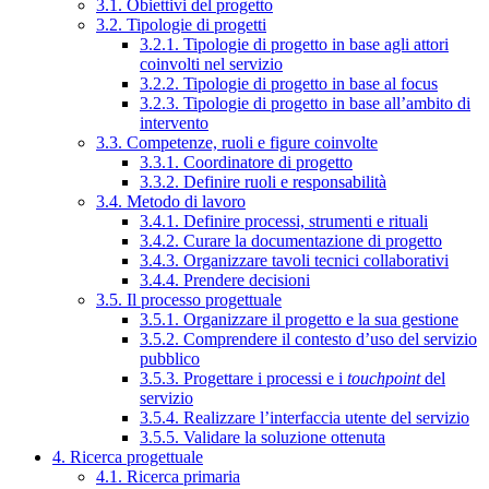
3.1. Obiettivi del progetto
3.2. Tipologie di progetti
3.2.1. Tipologie di progetto in base agli attori
coinvolti nel servizio
3.2.2. Tipologie di progetto in base al focus
3.2.3. Tipologie di progetto in base all’ambito di
intervento
3.3. Competenze, ruoli e figure coinvolte
3.3.1. Coordinatore di progetto
3.3.2. Definire ruoli e responsabilità
3.4. Metodo di lavoro
3.4.1. Definire processi, strumenti e rituali
3.4.2. Curare la documentazione di progetto
3.4.3. Organizzare tavoli tecnici collaborativi
3.4.4. Prendere decisioni
3.5. Il processo progettuale
3.5.1. Organizzare il progetto e la sua gestione
3.5.2. Comprendere il contesto d’uso del servizio
pubblico
3.5.3. Progettare i processi e i
touchpoint
del
servizio
3.5.4. Realizzare l’interfaccia utente del servizio
3.5.5. Validare la soluzione ottenuta
4. Ricerca progettuale
4.1. Ricerca primaria