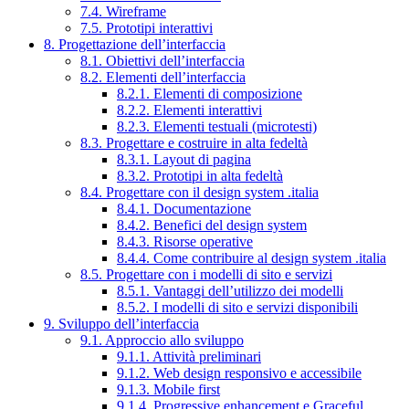
7.4. Wireframe
7.5. Prototipi interattivi
8. Progettazione dell’interfaccia
8.1. Obiettivi dell’interfaccia
8.2. Elementi dell’interfaccia
8.2.1. Elementi di composizione
8.2.2. Elementi interattivi
8.2.3. Elementi testuali (microtesti)
8.3. Progettare e costruire in alta fedeltà
8.3.1. Layout di pagina
8.3.2. Prototipi in alta fedeltà
8.4. Progettare con il design system .italia
8.4.1. Documentazione
8.4.2. Benefici del design system
8.4.3. Risorse operative
8.4.4. Come contribuire al design system .italia
8.5. Progettare con i modelli di sito e servizi
8.5.1. Vantaggi dell’utilizzo dei modelli
8.5.2. I modelli di sito e servizi disponibili
9. Sviluppo dell’interfaccia
9.1. Approccio allo sviluppo
9.1.1. Attività preliminari
9.1.2. Web design responsivo e accessibile
9.1.3. Mobile first
9.1.4. Progressive enhancement e Graceful