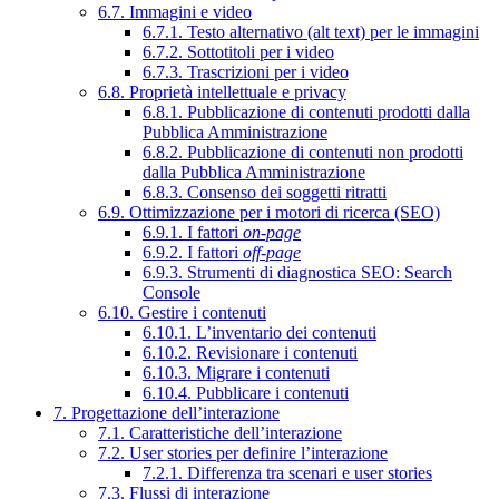
6.7. Immagini e video
6.7.1. Testo alternativo (alt text) per le immagini
6.7.2. Sottotitoli per i video
6.7.3. Trascrizioni per i video
6.8. Proprietà intellettuale e privacy
6.8.1. Pubblicazione di contenuti prodotti dalla
Pubblica Amministrazione
6.8.2. Pubblicazione di contenuti non prodotti
dalla Pubblica Amministrazione
6.8.3. Consenso dei soggetti ritratti
6.9. Ottimizzazione per i motori di ricerca (SEO)
6.9.1. I fattori
on-page
6.9.2. I fattori
off-page
6.9.3. Strumenti di diagnostica SEO: Search
Console
6.10. Gestire i contenuti
6.10.1. L’inventario dei contenuti
6.10.2. Revisionare i contenuti
6.10.3. Migrare i contenuti
6.10.4. Pubblicare i contenuti
7. Progettazione dell’interazione
7.1. Caratteristiche dell’interazione
7.2. User stories per definire l’interazione
7.2.1. Differenza tra scenari e user stories
7.3. Flussi di interazione