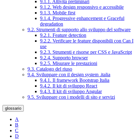
9.1.1. Attività preliminari
9.1.2. Web design responsivo e accessibile
9.1.3. Mobile first
9.1.4. Progressive enhancement e Graceful
degradation
9.2. Strumenti di supporto allo sviluppo del software
9.2.1. Feature detection
9.2.2. Verificare le feature disponibili con Can I
use
9.2.3. Strumenti e risorse per CSS e JavaScript
9.2.4. Supporto browser
9.2.5. Misurare le prestazioni
9.3. Catalogo del riuso
9.4. Sviluppare con il design system .italia
9.4.1. Il framework Bootstrap Italia
9.4.2. Il kit di sviluppo React
9.4.3. Il kit di sviluppo Angular
9.5. Sviluppare con i modelli di sito e servizi
glossario
A
B
C
D