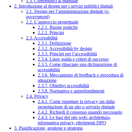
1.3. Contribuisci al manuale
2. Introduzione al design per i servizi pubblici digitali
2.1. Design per l’amministrazione digitale (
e-
government
)
2.2. L’approccio progettuale
2.2.1. Buone pratiche
2.2.2. Principi
2.3. Accessibilità
2.3.1. Definizione
2.3.2. Accessibilità by design
2.3.3. Principi per l’accessibilità
2.3.4. Linee guida e criteri di successo
2.3.5. Come rilasciare una dichiarazione di
accessibilità
2.3.6. Meccanismo di feedback e procedura di
attuazione
2.3.7. Obiettivi accessibilità
2.3.8. Normativa e approfondimenti
2.4. Privacy
2.4.1. Come rispettare la privacy sin dalla
progettazione di un sito o servizio digitale
2.4.2. Richiedi il consenso quando necessario
2.4.3. Le basi del sito web: architettura,
informativa privacy, riferimenti DPO
3. Pianificazione, gestione e strategia