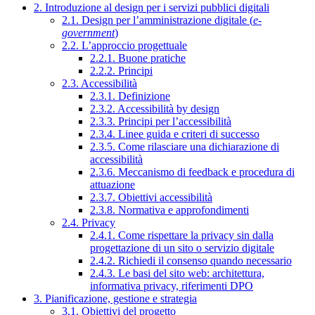
2. Introduzione al design per i servizi pubblici digitali
2.1. Design per l’amministrazione digitale (
e-
government
)
2.2. L’approccio progettuale
2.2.1. Buone pratiche
2.2.2. Principi
2.3. Accessibilità
2.3.1. Definizione
2.3.2. Accessibilità by design
2.3.3. Principi per l’accessibilità
2.3.4. Linee guida e criteri di successo
2.3.5. Come rilasciare una dichiarazione di
accessibilità
2.3.6. Meccanismo di feedback e procedura di
attuazione
2.3.7. Obiettivi accessibilità
2.3.8. Normativa e approfondimenti
2.4. Privacy
2.4.1. Come rispettare la privacy sin dalla
progettazione di un sito o servizio digitale
2.4.2. Richiedi il consenso quando necessario
2.4.3. Le basi del sito web: architettura,
informativa privacy, riferimenti DPO
3. Pianificazione, gestione e strategia
3.1. Obiettivi del progetto