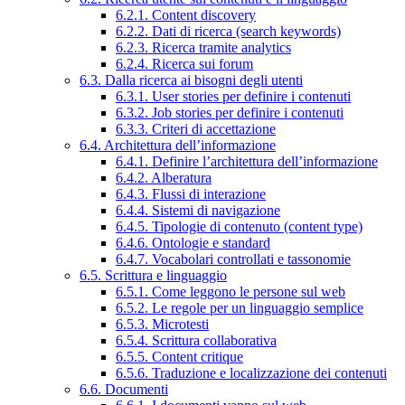
6.2.1. Content discovery
6.2.2. Dati di ricerca (search keywords)
6.2.3. Ricerca tramite analytics
6.2.4. Ricerca sui forum
6.3. Dalla ricerca ai bisogni degli utenti
6.3.1. User stories per definire i contenuti
6.3.2. Job stories per definire i contenuti
6.3.3. Criteri di accettazione
6.4. Architettura dell’informazione
6.4.1. Definire l’architettura dell’informazione
6.4.2. Alberatura
6.4.3. Flussi di interazione
6.4.4. Sistemi di navigazione
6.4.5. Tipologie di contenuto (content type)
6.4.6. Ontologie e standard
6.4.7. Vocabolari controllati e tassonomie
6.5. Scrittura e linguaggio
6.5.1. Come leggono le persone sul web
6.5.2. Le regole per un linguaggio semplice
6.5.3. Microtesti
6.5.4. Scrittura collaborativa
6.5.5. Content critique
6.5.6. Traduzione e localizzazione dei contenuti
6.6. Documenti