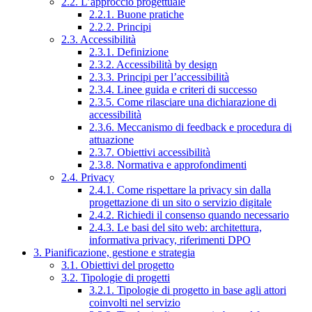
2.2. L’approccio progettuale
2.2.1. Buone pratiche
2.2.2. Principi
2.3. Accessibilità
2.3.1. Definizione
2.3.2. Accessibilità by design
2.3.3. Principi per l’accessibilità
2.3.4. Linee guida e criteri di successo
2.3.5. Come rilasciare una dichiarazione di
accessibilità
2.3.6. Meccanismo di feedback e procedura di
attuazione
2.3.7. Obiettivi accessibilità
2.3.8. Normativa e approfondimenti
2.4. Privacy
2.4.1. Come rispettare la privacy sin dalla
progettazione di un sito o servizio digitale
2.4.2. Richiedi il consenso quando necessario
2.4.3. Le basi del sito web: architettura,
informativa privacy, riferimenti DPO
3. Pianificazione, gestione e strategia
3.1. Obiettivi del progetto
3.2. Tipologie di progetti
3.2.1. Tipologie di progetto in base agli attori
coinvolti nel servizio