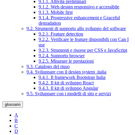
9.1.1. Attività preliminari
9.1.2. Web design responsivo e accessibile
9.1.3. Mobile first
9.1.4. Progressive enhancement e Graceful
degradation
9.2. Strumenti di supporto allo sviluppo del software
9.2.1. Feature detection
9.2.2. Verificare le feature disponibili con Can I
use
9.2.3. Strumenti e risorse per CSS e JavaScript
9.2.4. Supporto browser
9.2.5. Misurare le prestazioni
9.3. Catalogo del riuso
9.4. Sviluppare con il design system .italia
9.4.1. Il framework Bootstrap Italia
9.4.2. Il kit di sviluppo React
9.4.3. Il kit di sviluppo Angular
9.5. Sviluppare con i modelli di sito e servizi
glossario
A
B
C
D