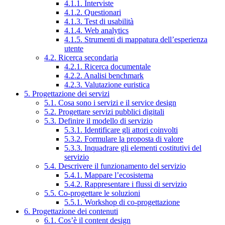
4.1.1. Interviste
4.1.2. Questionari
4.1.3. Test di usabilità
4.1.4. Web analytics
4.1.5. Strumenti di mappatura dell’esperienza
utente
4.2. Ricerca secondaria
4.2.1. Ricerca documentale
4.2.2. Analisi benchmark
4.2.3. Valutazione euristica
5. Progettazione dei servizi
5.1. Cosa sono i servizi e il service design
5.2. Progettare servizi pubblici digitali
5.3. Definire il modello di servizio
5.3.1. Identificare gli attori coinvolti
5.3.2. Formulare la proposta di valore
5.3.3. Inquadrare gli elementi costitutivi del
servizio
5.4. Descrivere il funzionamento del servizio
5.4.1. Mappare l’ecosistema
5.4.2. Rappresentare i flussi di servizio
5.5. Co-progettare le soluzioni
5.5.1. Workshop di co-progettazione
6. Progettazione dei contenuti
6.1. Cos’è il content design