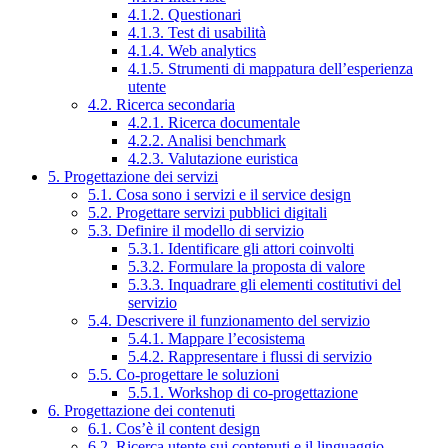
4.1.2. Questionari
4.1.3. Test di usabilità
4.1.4. Web analytics
4.1.5. Strumenti di mappatura dell’esperienza
utente
4.2. Ricerca secondaria
4.2.1. Ricerca documentale
4.2.2. Analisi benchmark
4.2.3. Valutazione euristica
5. Progettazione dei servizi
5.1. Cosa sono i servizi e il service design
5.2. Progettare servizi pubblici digitali
5.3. Definire il modello di servizio
5.3.1. Identificare gli attori coinvolti
5.3.2. Formulare la proposta di valore
5.3.3. Inquadrare gli elementi costitutivi del
servizio
5.4. Descrivere il funzionamento del servizio
5.4.1. Mappare l’ecosistema
5.4.2. Rappresentare i flussi di servizio
5.5. Co-progettare le soluzioni
5.5.1. Workshop di co-progettazione
6. Progettazione dei contenuti
6.1. Cos’è il content design
6.2. Ricerca utente sui contenuti e il linguaggio