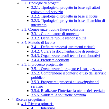
3.2. Tipologie di progetti
3.2.1. Tipologie di progetto in base agli attori
coinvolti nel servizio
3.2.2. Tipologie di progetto in base al focus
3.2.3. Tipologie di progetto in base all’ambito di
intervento
3.3. Competenze, ruoli e figure coinvolte
3.3.1. Coordinatore di progetto
3.3.2. Definire ruoli e responsabilità
3.4. Metodo di lavoro
3.4.1. Definire processi, strumenti e rituali
3.4.2. Curare la documentazione di progetto
3.4.3. Organizzare tavoli tecnici collaborativi
3.4.4. Prendere decisioni
3.5. Il processo progettuale
3.5.1. Organizzare il progetto e la sua gestione
3.5.2. Comprendere il contesto d’uso del servizio
pubblico
3.5.3. Progettare i processi e i
touchpoint
del
servizio
3.5.4. Realizzare l’interfaccia utente del servizio
3.5.5. Validare la soluzione ottenuta
4. Ricerca progettuale
4.1. Ricerca primaria
4.1.1. Interviste