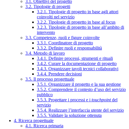
3.1. Obiettivi del progetto
3.2. Tipologie di progetti
3.2.1. Tipologie di progetto in base agli attori
coinvolti nel servizio
3.2.2. Tipologie di progetto in base al focus
3.2.3. Tipologie di progetto in base all’ambito di
intervento
3.3. Competenze, ruoli e figure coinvolte
3.3.1. Coordinatore di progetto
3.3.2. Definire ruoli e responsabilità
3.4. Metodo di lavoro
3.4.1. Definire processi, strumenti e rituali
3.4.2. Curare la documentazione di progetto
3.4.3. Organizzare tavoli tecnici collaborativi
3.4.4. Prendere decisioni
3.5. Il processo progettuale
3.5.1. Organizzare il progetto e la sua gestione
3.5.2. Comprendere il contesto d’uso del servizio
pubblico
3.5.3. Progettare i processi e i
touchpoint
del
servizio
3.5.4. Realizzare l’interfaccia utente del servizio
3.5.5. Validare la soluzione ottenuta
4. Ricerca progettuale
4.1. Ricerca primaria