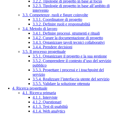
3.2.2. Tipologie di progetto in base al focus
3.2.3. Tipologie di progetto in base all’ambito di
intervento
3.3. Competenze, ruoli e figure coinvolte
3.3.1. Coordinatore di progetto
3.3.2. Definire ruoli e responsabilità
3.4. Metodo di lavoro
3.4.1. Definire processi, strumenti e rituali
3.4.2. Curare la documentazione di progetto
3.4.3. Organizzare tavoli tecnici collaborativi
3.4.4. Prendere decisioni
3.5. Il processo progettuale
3.5.1. Organizzare il progetto e la sua gestione
3.5.2. Comprendere il contesto d’uso del servizio
pubblico
3.5.3. Progettare i processi e i
touchpoint
del
servizio
3.5.4. Realizzare l’interfaccia utente del servizio
3.5.5. Validare la soluzione ottenuta
4. Ricerca progettuale
4.1. Ricerca primaria
4.1.1. Interviste
4.1.2. Questionari
4.1.3. Test di usabilità
4.1.4. Web analytics