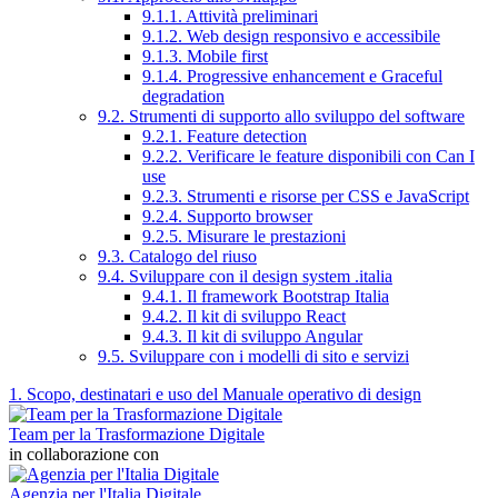
9.1.1. Attività preliminari
9.1.2. Web design responsivo e accessibile
9.1.3. Mobile first
9.1.4. Progressive enhancement e Graceful
degradation
9.2. Strumenti di supporto allo sviluppo del software
9.2.1. Feature detection
9.2.2. Verificare le feature disponibili con Can I
use
9.2.3. Strumenti e risorse per CSS e JavaScript
9.2.4. Supporto browser
9.2.5. Misurare le prestazioni
9.3. Catalogo del riuso
9.4. Sviluppare con il design system .italia
9.4.1. Il framework Bootstrap Italia
9.4.2. Il kit di sviluppo React
9.4.3. Il kit di sviluppo Angular
9.5. Sviluppare con i modelli di sito e servizi
1. Scopo, destinatari e uso del Manuale operativo di design
Team per la Trasformazione Digitale
in collaborazione con
Agenzia per l'Italia Digitale