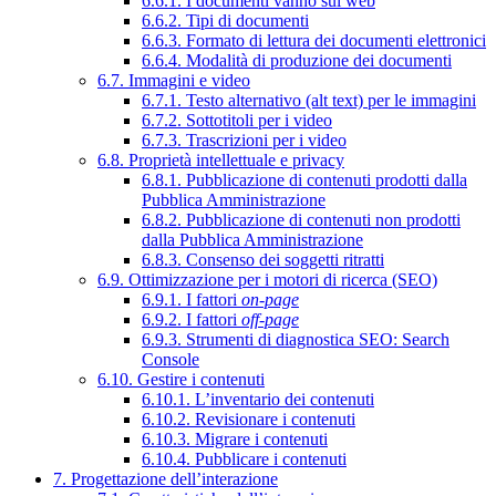
6.6.1. I documenti vanno sul web
6.6.2. Tipi di documenti
6.6.3. Formato di lettura dei documenti elettronici
6.6.4. Modalità di produzione dei documenti
6.7. Immagini e video
6.7.1. Testo alternativo (alt text) per le immagini
6.7.2. Sottotitoli per i video
6.7.3. Trascrizioni per i video
6.8. Proprietà intellettuale e privacy
6.8.1. Pubblicazione di contenuti prodotti dalla
Pubblica Amministrazione
6.8.2. Pubblicazione di contenuti non prodotti
dalla Pubblica Amministrazione
6.8.3. Consenso dei soggetti ritratti
6.9. Ottimizzazione per i motori di ricerca (SEO)
6.9.1. I fattori
on-page
6.9.2. I fattori
off-page
6.9.3. Strumenti di diagnostica SEO: Search
Console
6.10. Gestire i contenuti
6.10.1. L’inventario dei contenuti
6.10.2. Revisionare i contenuti
6.10.3. Migrare i contenuti
6.10.4. Pubblicare i contenuti
7. Progettazione dell’interazione