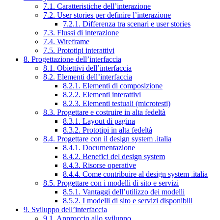
7.1. Caratteristiche dell’interazione
7.2. User stories per definire l’interazione
7.2.1. Differenza tra scenari e user stories
7.3. Flussi di interazione
7.4. Wireframe
7.5. Prototipi interattivi
8. Progettazione dell’interfaccia
8.1. Obiettivi dell’interfaccia
8.2. Elementi dell’interfaccia
8.2.1. Elementi di composizione
8.2.2. Elementi interattivi
8.2.3. Elementi testuali (microtesti)
8.3. Progettare e costruire in alta fedeltà
8.3.1. Layout di pagina
8.3.2. Prototipi in alta fedeltà
8.4. Progettare con il design system .italia
8.4.1. Documentazione
8.4.2. Benefici del design system
8.4.3. Risorse operative
8.4.4. Come contribuire al design system .italia
8.5. Progettare con i modelli di sito e servizi
8.5.1. Vantaggi dell’utilizzo dei modelli
8.5.2. I modelli di sito e servizi disponibili
9. Sviluppo dell’interfaccia
9.1. Approccio allo sviluppo