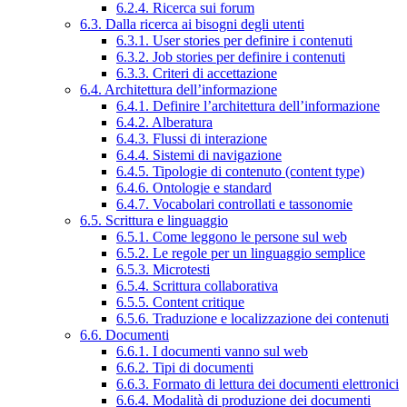
6.2.4. Ricerca sui forum
6.3. Dalla ricerca ai bisogni degli utenti
6.3.1. User stories per definire i contenuti
6.3.2. Job stories per definire i contenuti
6.3.3. Criteri di accettazione
6.4. Architettura dell’informazione
6.4.1. Definire l’architettura dell’informazione
6.4.2. Alberatura
6.4.3. Flussi di interazione
6.4.4. Sistemi di navigazione
6.4.5. Tipologie di contenuto (content type)
6.4.6. Ontologie e standard
6.4.7. Vocabolari controllati e tassonomie
6.5. Scrittura e linguaggio
6.5.1. Come leggono le persone sul web
6.5.2. Le regole per un linguaggio semplice
6.5.3. Microtesti
6.5.4. Scrittura collaborativa
6.5.5. Content critique
6.5.6. Traduzione e localizzazione dei contenuti
6.6. Documenti
6.6.1. I documenti vanno sul web
6.6.2. Tipi di documenti
6.6.3. Formato di lettura dei documenti elettronici
6.6.4. Modalità di produzione dei documenti