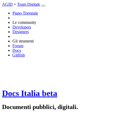
AGID
+
Team Digitale
Piano Triennale
Le community
Developers
Designers
Gli strumenti
Forum
Docs
GitHub
Docs Italia
beta
Documenti pubblici, digitali.