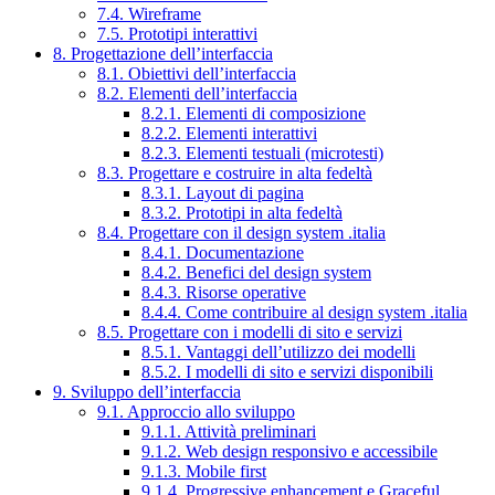
7.4. Wireframe
7.5. Prototipi interattivi
8. Progettazione dell’interfaccia
8.1. Obiettivi dell’interfaccia
8.2. Elementi dell’interfaccia
8.2.1. Elementi di composizione
8.2.2. Elementi interattivi
8.2.3. Elementi testuali (microtesti)
8.3. Progettare e costruire in alta fedeltà
8.3.1. Layout di pagina
8.3.2. Prototipi in alta fedeltà
8.4. Progettare con il design system .italia
8.4.1. Documentazione
8.4.2. Benefici del design system
8.4.3. Risorse operative
8.4.4. Come contribuire al design system .italia
8.5. Progettare con i modelli di sito e servizi
8.5.1. Vantaggi dell’utilizzo dei modelli
8.5.2. I modelli di sito e servizi disponibili
9. Sviluppo dell’interfaccia
9.1. Approccio allo sviluppo
9.1.1. Attività preliminari
9.1.2. Web design responsivo e accessibile
9.1.3. Mobile first
9.1.4. Progressive enhancement e Graceful