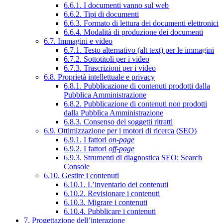
6.6.1. I documenti vanno sul web
6.6.2. Tipi di documenti
6.6.3. Formato di lettura dei documenti elettronici
6.6.4. Modalità di produzione dei documenti
6.7. Immagini e video
6.7.1. Testo alternativo (alt text) per le immagini
6.7.2. Sottotitoli per i video
6.7.3. Trascrizioni per i video
6.8. Proprietà intellettuale e privacy
6.8.1. Pubblicazione di contenuti prodotti dalla
Pubblica Amministrazione
6.8.2. Pubblicazione di contenuti non prodotti
dalla Pubblica Amministrazione
6.8.3. Consenso dei soggetti ritratti
6.9. Ottimizzazione per i motori di ricerca (SEO)
6.9.1. I fattori
on-page
6.9.2. I fattori
off-page
6.9.3. Strumenti di diagnostica SEO: Search
Console
6.10. Gestire i contenuti
6.10.1. L’inventario dei contenuti
6.10.2. Revisionare i contenuti
6.10.3. Migrare i contenuti
6.10.4. Pubblicare i contenuti
7. Progettazione dell’interazione