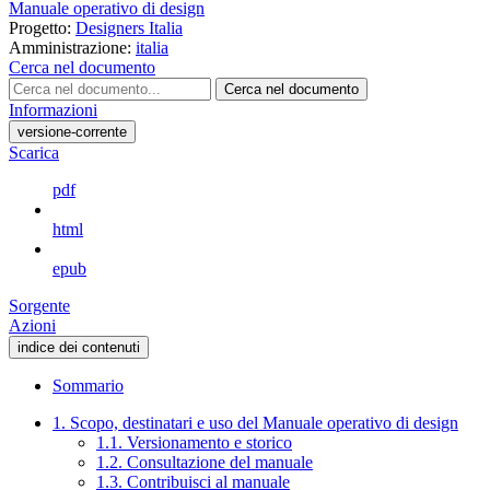
Manuale operativo di design
Progetto:
Designers Italia
Amministrazione:
italia
Cerca nel documento
Cerca nel documento
Informazioni
versione-corrente
Scarica
pdf
html
epub
Sorgente
Azioni
indice dei contenuti
Sommario
1. Scopo, destinatari e uso del Manuale operativo di design
1.1. Versionamento e storico
1.2. Consultazione del manuale
1.3. Contribuisci al manuale