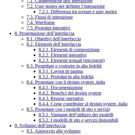
7.1. Caratteristiche dell’interazione
7.2. User stories per definire l’interazione
7.2.1. Differenza tra scenari e user stories
7.3. Flussi di interazione
7.4. Wireframe
7.5. Prototipi interattivi
8. Progettazione dell’interfaccia
8.1. Obiettivi dell’interfaccia
8.2. Elementi dell’interfaccia
8.2.1. Elementi di composizione
8.2.2. Elementi interattivi
8.2.3. Elementi testuali (microtesti)
8.3. Progettare e costruire in alta fedeltà
8.3.1. Layout di pagina
8.3.2. Prototipi in alta fedeltà
8.4. Progettare con il design system .italia
8.4.1. Documentazione
8.4.2. Benefici del design system
8.4.3. Risorse operative
8.4.4. Come contribuire al design system .italia
8.5. Progettare con i modelli di sito e servizi
8.5.1. Vantaggi dell’utilizzo dei modelli
8.5.2. I modelli di sito e servizi disponibili
9. Sviluppo dell’interfaccia
9.1. Approccio allo sviluppo