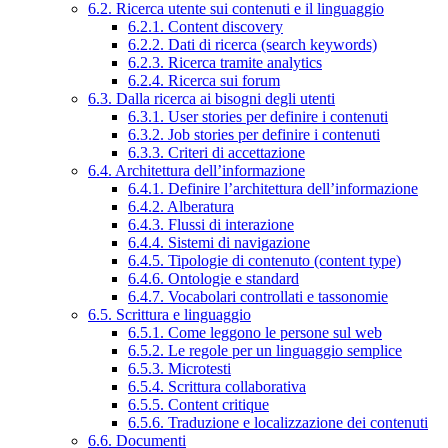
6.2. Ricerca utente sui contenuti e il linguaggio
6.2.1. Content discovery
6.2.2. Dati di ricerca (search keywords)
6.2.3. Ricerca tramite analytics
6.2.4. Ricerca sui forum
6.3. Dalla ricerca ai bisogni degli utenti
6.3.1. User stories per definire i contenuti
6.3.2. Job stories per definire i contenuti
6.3.3. Criteri di accettazione
6.4. Architettura dell’informazione
6.4.1. Definire l’architettura dell’informazione
6.4.2. Alberatura
6.4.3. Flussi di interazione
6.4.4. Sistemi di navigazione
6.4.5. Tipologie di contenuto (content type)
6.4.6. Ontologie e standard
6.4.7. Vocabolari controllati e tassonomie
6.5. Scrittura e linguaggio
6.5.1. Come leggono le persone sul web
6.5.2. Le regole per un linguaggio semplice
6.5.3. Microtesti
6.5.4. Scrittura collaborativa
6.5.5. Content critique
6.5.6. Traduzione e localizzazione dei contenuti
6.6. Documenti