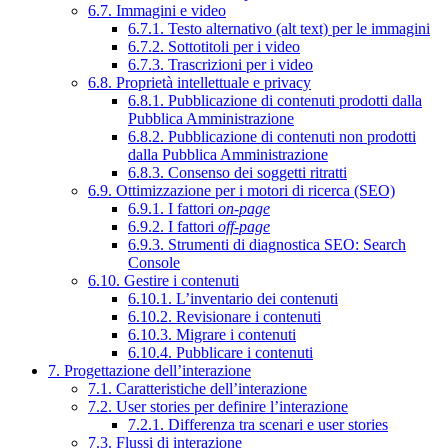
6.7. Immagini e video
6.7.1. Testo alternativo (alt text) per le immagini
6.7.2. Sottotitoli per i video
6.7.3. Trascrizioni per i video
6.8. Proprietà intellettuale e privacy
6.8.1. Pubblicazione di contenuti prodotti dalla
Pubblica Amministrazione
6.8.2. Pubblicazione di contenuti non prodotti
dalla Pubblica Amministrazione
6.8.3. Consenso dei soggetti ritratti
6.9. Ottimizzazione per i motori di ricerca (SEO)
6.9.1. I fattori
on-page
6.9.2. I fattori
off-page
6.9.3. Strumenti di diagnostica SEO: Search
Console
6.10. Gestire i contenuti
6.10.1. L’inventario dei contenuti
6.10.2. Revisionare i contenuti
6.10.3. Migrare i contenuti
6.10.4. Pubblicare i contenuti
7. Progettazione dell’interazione
7.1. Caratteristiche dell’interazione
7.2. User stories per definire l’interazione
7.2.1. Differenza tra scenari e user stories
7.3. Flussi di interazione