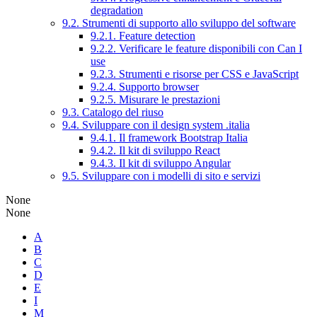
degradation
9.2. Strumenti di supporto allo sviluppo del software
9.2.1. Feature detection
9.2.2. Verificare le feature disponibili con Can I
use
9.2.3. Strumenti e risorse per CSS e JavaScript
9.2.4. Supporto browser
9.2.5. Misurare le prestazioni
9.3. Catalogo del riuso
9.4. Sviluppare con il design system .italia
9.4.1. Il framework Bootstrap Italia
9.4.2. Il kit di sviluppo React
9.4.3. Il kit di sviluppo Angular
9.5. Sviluppare con i modelli di sito e servizi
None
None
A
B
C
D
E
I
M