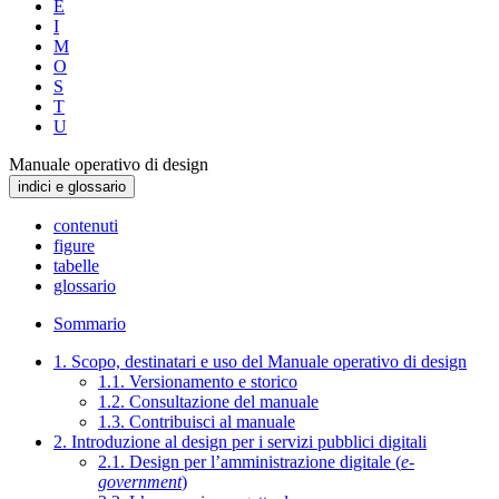
E
I
M
O
S
T
U
Manuale operativo di design
indici e glossario
contenuti
figure
tabelle
glossario
Sommario
1. Scopo, destinatari e uso del Manuale operativo di design
1.1. Versionamento e storico
1.2. Consultazione del manuale
1.3. Contribuisci al manuale
2. Introduzione al design per i servizi pubblici digitali
2.1. Design per l’amministrazione digitale (
e-
government
)