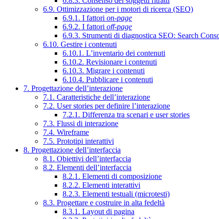
6.8.3. Consenso dei soggetti ritratti
6.9. Ottimizzazione per i motori di ricerca (SEO)
6.9.1. I fattori
on-page
6.9.2. I fattori
off-page
6.9.3. Strumenti di diagnostica SEO: Search Cons
6.10. Gestire i contenuti
6.10.1. L’inventario dei contenuti
6.10.2. Revisionare i contenuti
6.10.3. Migrare i contenuti
6.10.4. Pubblicare i contenuti
7. Progettazione dell’interazione
7.1. Caratteristiche dell’interazione
7.2. User stories per definire l’interazione
7.2.1. Differenza tra scenari e user stories
7.3. Flussi di interazione
7.4. Wireframe
7.5. Prototipi interattivi
8. Progettazione dell’interfaccia
8.1. Obiettivi dell’interfaccia
8.2. Elementi dell’interfaccia
8.2.1. Elementi di composizione
8.2.2. Elementi interattivi
8.2.3. Elementi testuali (microtesti)
8.3. Progettare e costruire in alta fedeltà
8.3.1. Layout di pagina