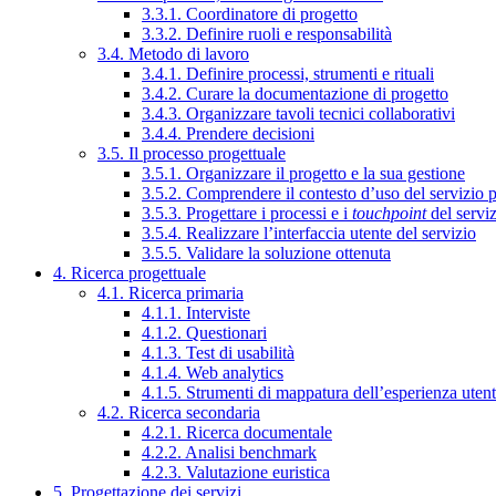
3.3.1. Coordinatore di progetto
3.3.2. Definire ruoli e responsabilità
3.4. Metodo di lavoro
3.4.1. Definire processi, strumenti e rituali
3.4.2. Curare la documentazione di progetto
3.4.3. Organizzare tavoli tecnici collaborativi
3.4.4. Prendere decisioni
3.5. Il processo progettuale
3.5.1. Organizzare il progetto e la sua gestione
3.5.2. Comprendere il contesto d’uso del servizio 
3.5.3. Progettare i processi e i
touchpoint
del servi
3.5.4. Realizzare l’interfaccia utente del servizio
3.5.5. Validare la soluzione ottenuta
4. Ricerca progettuale
4.1. Ricerca primaria
4.1.1. Interviste
4.1.2. Questionari
4.1.3. Test di usabilità
4.1.4. Web analytics
4.1.5. Strumenti di mappatura dell’esperienza uten
4.2. Ricerca secondaria
4.2.1. Ricerca documentale
4.2.2. Analisi benchmark
4.2.3. Valutazione euristica
5. Progettazione dei servizi