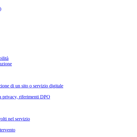
)
ilità
azione
ione di un sito o servizio digitale
va privacy, riferimenti DPO
olti nel servizio
ntervento