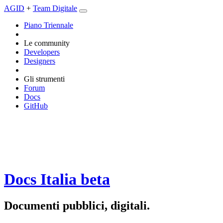
AGID
+
Team Digitale
Piano Triennale
Le community
Developers
Designers
Gli strumenti
Forum
Docs
GitHub
Docs Italia
beta
Documenti pubblici, digitali.