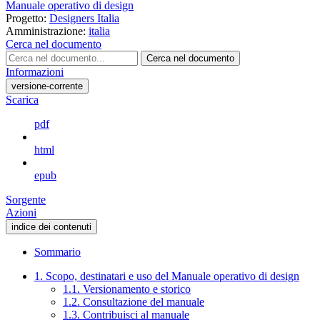
Manuale operativo di design
Progetto:
Designers Italia
Amministrazione:
italia
Cerca nel documento
Cerca nel documento
Informazioni
versione-corrente
Scarica
pdf
html
epub
Sorgente
Azioni
indice dei contenuti
Sommario
1. Scopo, destinatari e uso del Manuale operativo di design
1.1. Versionamento e storico
1.2. Consultazione del manuale
1.3. Contribuisci al manuale