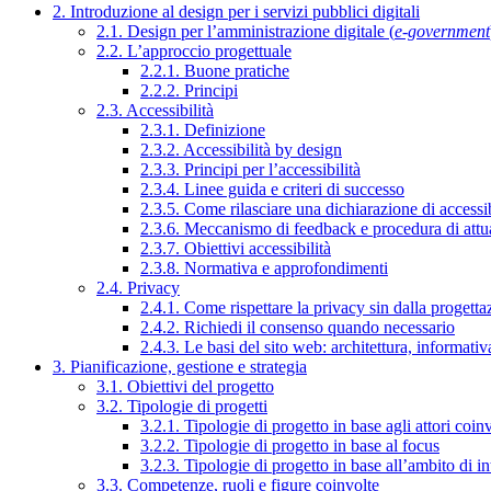
2. Introduzione al design per i servizi pubblici digitali
2.1. Design per l’amministrazione digitale (
e-government
2.2. L’approccio progettuale
2.2.1. Buone pratiche
2.2.2. Principi
2.3. Accessibilità
2.3.1. Definizione
2.3.2. Accessibilità by design
2.3.3. Principi per l’accessibilità
2.3.4. Linee guida e criteri di successo
2.3.5. Come rilasciare una dichiarazione di accessib
2.3.6. Meccanismo di feedback e procedura di attu
2.3.7. Obiettivi accessibilità
2.3.8. Normativa e approfondimenti
2.4. Privacy
2.4.1. Come rispettare la privacy sin dalla progettaz
2.4.2. Richiedi il consenso quando necessario
2.4.3. Le basi del sito web: architettura, informati
3. Pianificazione, gestione e strategia
3.1. Obiettivi del progetto
3.2. Tipologie di progetti
3.2.1. Tipologie di progetto in base agli attori coinv
3.2.2. Tipologie di progetto in base al focus
3.2.3. Tipologie di progetto in base all’ambito di i
3.3. Competenze, ruoli e figure coinvolte