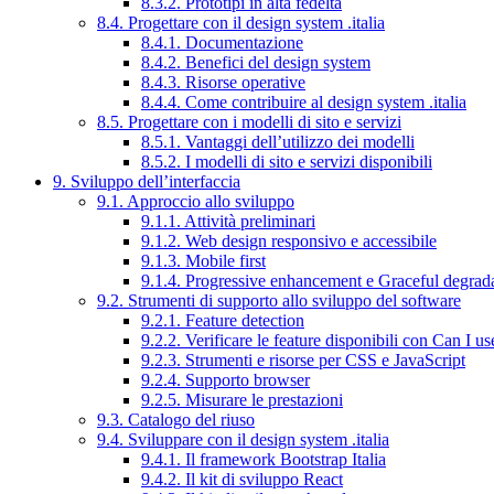
8.3.2. Prototipi in alta fedeltà
8.4. Progettare con il design system .italia
8.4.1. Documentazione
8.4.2. Benefici del design system
8.4.3. Risorse operative
8.4.4. Come contribuire al design system .italia
8.5. Progettare con i modelli di sito e servizi
8.5.1. Vantaggi dell’utilizzo dei modelli
8.5.2. I modelli di sito e servizi disponibili
9. Sviluppo dell’interfaccia
9.1. Approccio allo sviluppo
9.1.1. Attività preliminari
9.1.2. Web design responsivo e accessibile
9.1.3. Mobile first
9.1.4. Progressive enhancement e Graceful degrad
9.2. Strumenti di supporto allo sviluppo del software
9.2.1. Feature detection
9.2.2. Verificare le feature disponibili con Can I us
9.2.3. Strumenti e risorse per CSS e JavaScript
9.2.4. Supporto browser
9.2.5. Misurare le prestazioni
9.3. Catalogo del riuso
9.4. Sviluppare con il design system .italia
9.4.1. Il framework Bootstrap Italia
9.4.2. Il kit di sviluppo React