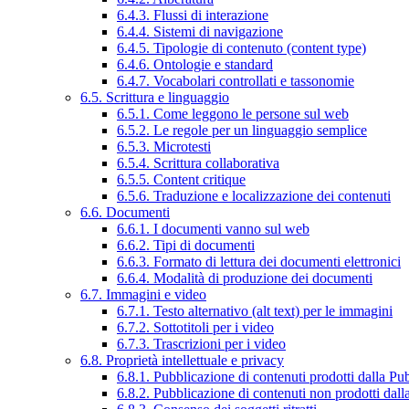
6.4.3. Flussi di interazione
6.4.4. Sistemi di navigazione
6.4.5. Tipologie di contenuto (content type)
6.4.6. Ontologie e standard
6.4.7. Vocabolari controllati e tassonomie
6.5. Scrittura e linguaggio
6.5.1. Come leggono le persone sul web
6.5.2. Le regole per un linguaggio semplice
6.5.3. Microtesti
6.5.4. Scrittura collaborativa
6.5.5. Content critique
6.5.6. Traduzione e localizzazione dei contenuti
6.6. Documenti
6.6.1. I documenti vanno sul web
6.6.2. Tipi di documenti
6.6.3. Formato di lettura dei documenti elettronici
6.6.4. Modalità di produzione dei documenti
6.7. Immagini e video
6.7.1. Testo alternativo (alt text) per le immagini
6.7.2. Sottotitoli per i video
6.7.3. Trascrizioni per i video
6.8. Proprietà intellettuale e privacy
6.8.1. Pubblicazione di contenuti prodotti dalla P
6.8.2. Pubblicazione di contenuti non prodotti dal