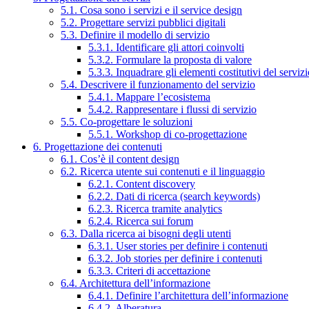
5.1. Cosa sono i servizi e il service design
5.2. Progettare servizi pubblici digitali
5.3. Definire il modello di servizio
5.3.1. Identificare gli attori coinvolti
5.3.2. Formulare la proposta di valore
5.3.3. Inquadrare gli elementi costitutivi del serviz
5.4. Descrivere il funzionamento del servizio
5.4.1. Mappare l’ecosistema
5.4.2. Rappresentare i flussi di servizio
5.5. Co-progettare le soluzioni
5.5.1. Workshop di co-progettazione
6. Progettazione dei contenuti
6.1. Cos’è il content design
6.2. Ricerca utente sui contenuti e il linguaggio
6.2.1. Content discovery
6.2.2. Dati di ricerca (search keywords)
6.2.3. Ricerca tramite analytics
6.2.4. Ricerca sui forum
6.3. Dalla ricerca ai bisogni degli utenti
6.3.1. User stories per definire i contenuti
6.3.2. Job stories per definire i contenuti
6.3.3. Criteri di accettazione
6.4. Architettura dell’informazione
6.4.1. Definire l’architettura dell’informazione
6.4.2. Alberatura