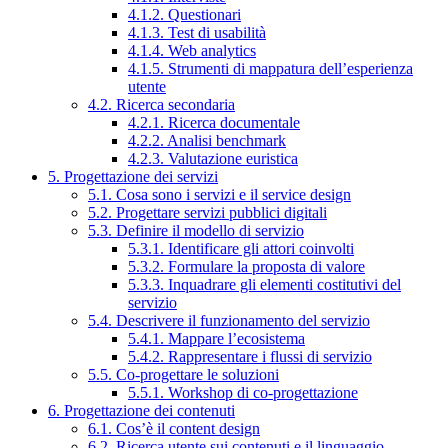
4.1.2. Questionari
4.1.3. Test di usabilità
4.1.4. Web analytics
4.1.5. Strumenti di mappatura dell’esperienza
utente
4.2. Ricerca secondaria
4.2.1. Ricerca documentale
4.2.2. Analisi benchmark
4.2.3. Valutazione euristica
5. Progettazione dei servizi
5.1. Cosa sono i servizi e il service design
5.2. Progettare servizi pubblici digitali
5.3. Definire il modello di servizio
5.3.1. Identificare gli attori coinvolti
5.3.2. Formulare la proposta di valore
5.3.3. Inquadrare gli elementi costitutivi del
servizio
5.4. Descrivere il funzionamento del servizio
5.4.1. Mappare l’ecosistema
5.4.2. Rappresentare i flussi di servizio
5.5. Co-progettare le soluzioni
5.5.1. Workshop di co-progettazione
6. Progettazione dei contenuti
6.1. Cos’è il content design
6.2. Ricerca utente sui contenuti e il linguaggio