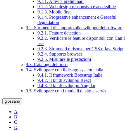
9.1.1. Attività preliminari
9.1.2. Web design responsivo e accessibile
9.1.3. Mobile first
9.1.4. Progressive enhancement e Graceful
degradation
9.2. Strumenti di supporto allo sviluppo del software
9.2.1. Feature detection
9.2.2. Verificare le feature disponibili con Can I
use
9.2.3. Strumenti e risorse per CSS e JavaScript
9.2.4. Supporto browser
9.2.5. Misurare le prestazioni
9.3. Catalogo del riuso
9.4. Sviluppare con il design system .italia
9.4.1. Il framework Bootstrap Italia
9.4.2. Il kit di sviluppo React
9.4.3. Il kit di sviluppo Angular
9.5. Sviluppare con i modelli di sito e servizi
glossario
A
B
C
D