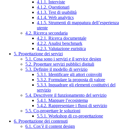
4.1.1. Interviste
4.1.2. Questionari
4.1.3. Test di usabilità
4.1.4. Web analytics
4.1.5. Strumenti di mappatura dell’esperienza
utente
4.2. Ricerca secondaria
4.2.1. Ricerca documentale
4.2.2. Analisi benchmark
4.2.3. Valutazione euristica
5. Progettazione dei servizi
5.1. Cosa sono i servizi e il service design
5.2. Progettare servizi pubblici digitali
5.3. Definire il modello di servizio
5.3.1. Identificare gli attori coinvolti
5.3.2. Formulare la proposta di valore
5.3.3. Inquadrare gli elementi costitutivi del
servizio
5.4. Descrivere il funzionamento del servizio
5.4.1. Mappare l’ecosistema
5.4.2. Rappresentare i flussi di servizio
5.5. Co-progettare le soluzioni
5.5.1. Workshop di co-progettazione
6. Progettazione dei contenuti
6.1. Cos’è il content design