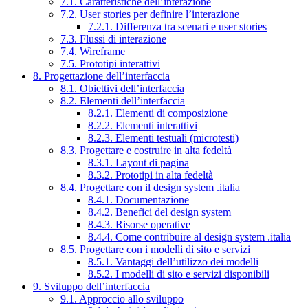
7.1. Caratteristiche dell’interazione
7.2. User stories per definire l’interazione
7.2.1. Differenza tra scenari e user stories
7.3. Flussi di interazione
7.4. Wireframe
7.5. Prototipi interattivi
8. Progettazione dell’interfaccia
8.1. Obiettivi dell’interfaccia
8.2. Elementi dell’interfaccia
8.2.1. Elementi di composizione
8.2.2. Elementi interattivi
8.2.3. Elementi testuali (microtesti)
8.3. Progettare e costruire in alta fedeltà
8.3.1. Layout di pagina
8.3.2. Prototipi in alta fedeltà
8.4. Progettare con il design system .italia
8.4.1. Documentazione
8.4.2. Benefici del design system
8.4.3. Risorse operative
8.4.4. Come contribuire al design system .italia
8.5. Progettare con i modelli di sito e servizi
8.5.1. Vantaggi dell’utilizzo dei modelli
8.5.2. I modelli di sito e servizi disponibili
9. Sviluppo dell’interfaccia
9.1. Approccio allo sviluppo