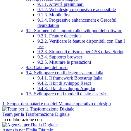
9.1.1. Attività preliminari
9.1.2. Web design responsivo e accessibile
9.1.3. Mobile first
9.1.4. Progressive enhancement e Graceful
degradation
9.2. Strumenti di supporto allo sviluppo del software
9.2.1. Feature detection
9.2.2. Verificare le feature disponibili con Can I
use
9.2.3. Strumenti e risorse per CSS e JavaScript
9.2.4. Supporto browser
9.2.5. Misurare le prestazioni
9.3. Catalogo del riuso
9.4. Sviluppare con il design system .italia
9.4.1. Il framework Bootstrap Italia
9.4.2. Il kit di sviluppo React
9.4.3. Il kit di sviluppo Angular
9.5. Sviluppare con i modelli di sito e servizi
1. Scopo, destinatari e uso del Manuale operativo di design
Team per la Trasformazione Digitale
in collaborazione con
Agenzia per l'Italia Digitale