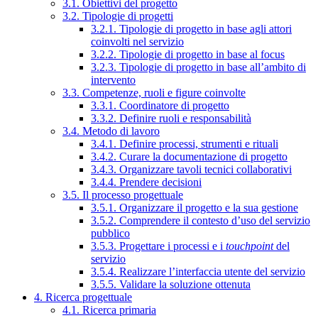
3.1. Obiettivi del progetto
3.2. Tipologie di progetti
3.2.1. Tipologie di progetto in base agli attori
coinvolti nel servizio
3.2.2. Tipologie di progetto in base al focus
3.2.3. Tipologie di progetto in base all’ambito di
intervento
3.3. Competenze, ruoli e figure coinvolte
3.3.1. Coordinatore di progetto
3.3.2. Definire ruoli e responsabilità
3.4. Metodo di lavoro
3.4.1. Definire processi, strumenti e rituali
3.4.2. Curare la documentazione di progetto
3.4.3. Organizzare tavoli tecnici collaborativi
3.4.4. Prendere decisioni
3.5. Il processo progettuale
3.5.1. Organizzare il progetto e la sua gestione
3.5.2. Comprendere il contesto d’uso del servizio
pubblico
3.5.3. Progettare i processi e i
touchpoint
del
servizio
3.5.4. Realizzare l’interfaccia utente del servizio
3.5.5. Validare la soluzione ottenuta
4. Ricerca progettuale
4.1. Ricerca primaria