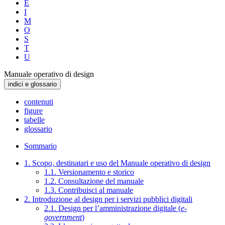
E
I
M
O
S
T
U
Manuale operativo di design
indici e glossario
contenuti
figure
tabelle
glossario
Sommario
1. Scopo, destinatari e uso del Manuale operativo di design
1.1. Versionamento e storico
1.2. Consultazione del manuale
1.3. Contribuisci al manuale
2. Introduzione al design per i servizi pubblici digitali
2.1. Design per l’amministrazione digitale (
e-
government
)