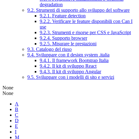
degradation
9.2. Strumenti di supporto allo sviluppo del software
9.2.1. Feature detection
9.2.2. Verificare le feature disponibili con Can I
use
9.2.3. Strumenti e risorse per CSS e JavaScript
9.2.4. Supporto browser
9.2.5. Misurare le prestazioni
9.3. Catalogo del riuso
9.4. Sviluppare con il design system .italia
9.4.1. Il framework Bootstrap Italia
9.4.2. Il kit di sviluppo React
9.4.3. Il kit di sviluppo Angular
9.5. Sviluppare con i modelli di sito e servizi
None
None
A
B
C
D
E
I
M