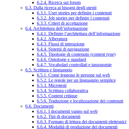
6.2.4. Ricerca sui forum
6.3. Dalla ricerca ai bisogni degli utenti
6.3.1. User stories per definire i contenuti
6.3.2. Job stories per definire i contenuti
6.3.3. Criteri di accettazione
6.4. Architettura dell’informazione
6.4.1. Definire l’architettura dell’informazione
6.4.2. Alberatura
6.4.3. Flussi di interazione
6.4.4. Sistemi di navigazione
6.4.5. Tipologie di contenuto (content type)
6.4.6. Ontologie e standard
6.4.7. Vocabolari controllati e tassonomie
6.5. Scrittura e linguaggio
6.5.1. Come leggono le persone sul web
6.5.2. Le regole per un linguaggio semplice
6.5.3. Microtesti
6.5.4. Scrittura collaborativa
6.5.5. Content critique
6.5.6. Traduzione e localizzazione dei contenuti
6.6. Documenti
6.6.1. I documenti vanno sul web
6.6.2. Tipi di documenti
6.6.3. Formato di lettura dei documenti elettronici
6.6.4. Modalità di produzione dei documenti