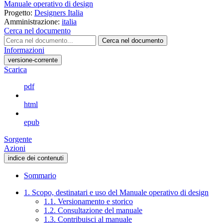
Manuale operativo di design
Progetto:
Designers Italia
Amministrazione:
italia
Cerca nel documento
Cerca nel documento
Informazioni
versione-corrente
Scarica
pdf
html
epub
Sorgente
Azioni
indice dei contenuti
Sommario
1. Scopo, destinatari e uso del Manuale operativo di design
1.1. Versionamento e storico
1.2. Consultazione del manuale
1.3. Contribuisci al manuale