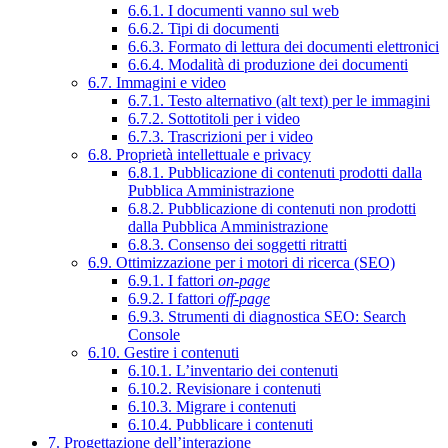
6.6.1. I documenti vanno sul web
6.6.2. Tipi di documenti
6.6.3. Formato di lettura dei documenti elettronici
6.6.4. Modalità di produzione dei documenti
6.7. Immagini e video
6.7.1. Testo alternativo (alt text) per le immagini
6.7.2. Sottotitoli per i video
6.7.3. Trascrizioni per i video
6.8. Proprietà intellettuale e privacy
6.8.1. Pubblicazione di contenuti prodotti dalla
Pubblica Amministrazione
6.8.2. Pubblicazione di contenuti non prodotti
dalla Pubblica Amministrazione
6.8.3. Consenso dei soggetti ritratti
6.9. Ottimizzazione per i motori di ricerca (SEO)
6.9.1. I fattori
on-page
6.9.2. I fattori
off-page
6.9.3. Strumenti di diagnostica SEO: Search
Console
6.10. Gestire i contenuti
6.10.1. L’inventario dei contenuti
6.10.2. Revisionare i contenuti
6.10.3. Migrare i contenuti
6.10.4. Pubblicare i contenuti
7. Progettazione dell’interazione