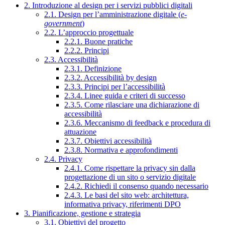
2. Introduzione al design per i servizi pubblici digitali
2.1. Design per l’amministrazione digitale (
e-
government
)
2.2. L’approccio progettuale
2.2.1. Buone pratiche
2.2.2. Principi
2.3. Accessibilità
2.3.1. Definizione
2.3.2. Accessibilità by design
2.3.3. Principi per l’accessibilità
2.3.4. Linee guida e criteri di successo
2.3.5. Come rilasciare una dichiarazione di
accessibilità
2.3.6. Meccanismo di feedback e procedura di
attuazione
2.3.7. Obiettivi accessibilità
2.3.8. Normativa e approfondimenti
2.4. Privacy
2.4.1. Come rispettare la privacy sin dalla
progettazione di un sito o servizio digitale
2.4.2. Richiedi il consenso quando necessario
2.4.3. Le basi del sito web: architettura,
informativa privacy, riferimenti DPO
3. Pianificazione, gestione e strategia
3.1. Obiettivi del progetto