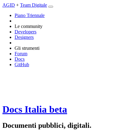
AGID
+
Team Digitale
Piano Triennale
Le community
Developers
Designers
Gli strumenti
Forum
Docs
GitHub
Docs Italia
beta
Documenti pubblici, digitali.