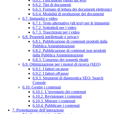
6.6.1. I documenti vanno sul web
6.6.2. Tipi di documenti
6.6.3. Formato di lettura dei documenti elettronici
6.6.4. Modalità di produzione dei documenti
6.7. Immagini e video
6.7.1. Testo alternativo (alt text) per le immagini
6.7.2. Sottotitoli per i video
6.7.3. Trascrizioni per i video
6.8. Proprietà intellettuale e privacy
6.8.1. Pubblicazione di contenuti prodotti dalla
Pubblica Amministrazione
6.8.2. Pubblicazione di contenuti non prodotti
dalla Pubblica Amministrazione
6.8.3. Consenso dei soggetti ritratti
6.9. Ottimizzazione per i motori di ricerca (SEO)
6.9.1. I fattori
on-page
6.9.2. I fattori
off-page
6.9.3. Strumenti di diagnostica SEO: Search
Console
6.10. Gestire i contenuti
6.10.1. L’inventario dei contenuti
6.10.2. Revisionare i contenuti
6.10.3. Migrare i contenuti
6.10.4. Pubblicare i contenuti
7. Progettazione dell’interazione