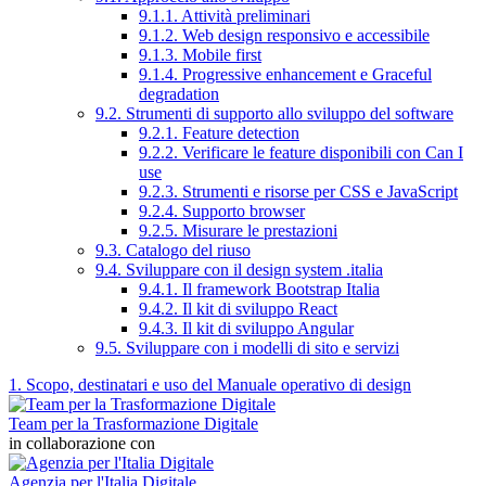
9.1.1. Attività preliminari
9.1.2. Web design responsivo e accessibile
9.1.3. Mobile first
9.1.4. Progressive enhancement e Graceful
degradation
9.2. Strumenti di supporto allo sviluppo del software
9.2.1. Feature detection
9.2.2. Verificare le feature disponibili con Can I
use
9.2.3. Strumenti e risorse per CSS e JavaScript
9.2.4. Supporto browser
9.2.5. Misurare le prestazioni
9.3. Catalogo del riuso
9.4. Sviluppare con il design system .italia
9.4.1. Il framework Bootstrap Italia
9.4.2. Il kit di sviluppo React
9.4.3. Il kit di sviluppo Angular
9.5. Sviluppare con i modelli di sito e servizi
1. Scopo, destinatari e uso del Manuale operativo di design
Team per la Trasformazione Digitale
in collaborazione con
Agenzia per l'Italia Digitale