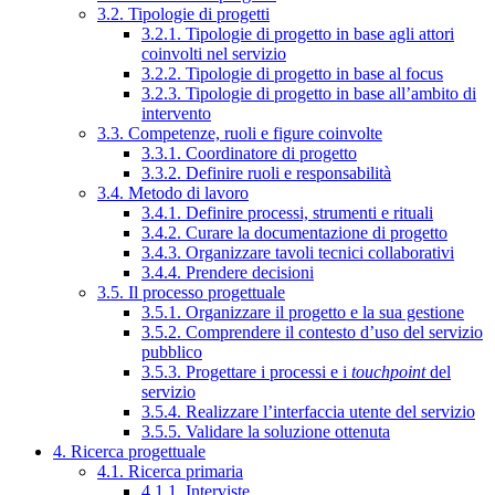
3.2. Tipologie di progetti
3.2.1. Tipologie di progetto in base agli attori
coinvolti nel servizio
3.2.2. Tipologie di progetto in base al focus
3.2.3. Tipologie di progetto in base all’ambito di
intervento
3.3. Competenze, ruoli e figure coinvolte
3.3.1. Coordinatore di progetto
3.3.2. Definire ruoli e responsabilità
3.4. Metodo di lavoro
3.4.1. Definire processi, strumenti e rituali
3.4.2. Curare la documentazione di progetto
3.4.3. Organizzare tavoli tecnici collaborativi
3.4.4. Prendere decisioni
3.5. Il processo progettuale
3.5.1. Organizzare il progetto e la sua gestione
3.5.2. Comprendere il contesto d’uso del servizio
pubblico
3.5.3. Progettare i processi e i
touchpoint
del
servizio
3.5.4. Realizzare l’interfaccia utente del servizio
3.5.5. Validare la soluzione ottenuta
4. Ricerca progettuale
4.1. Ricerca primaria
4.1.1. Interviste