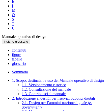
E
I
M
O
S
T
U
Manuale operativo di design
indici e glossario
contenuti
figure
tabelle
glossario
Sommario
1. Scopo, destinatari e uso del Manuale operativo di design
1.1. Versionamento e storico
1.2. Consultazione del manuale
1.3. Contribuisci al manuale
2. Introduzione al design per i servizi pubblici digitali
2.1. Design per l’amministrazione digitale (
e-
government
)