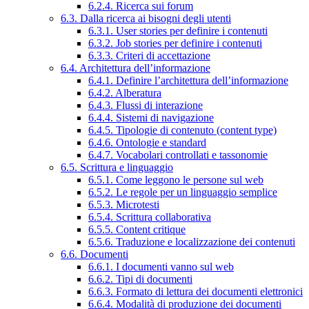
6.2.4. Ricerca sui forum
6.3. Dalla ricerca ai bisogni degli utenti
6.3.1. User stories per definire i contenuti
6.3.2. Job stories per definire i contenuti
6.3.3. Criteri di accettazione
6.4. Architettura dell’informazione
6.4.1. Definire l’architettura dell’informazione
6.4.2. Alberatura
6.4.3. Flussi di interazione
6.4.4. Sistemi di navigazione
6.4.5. Tipologie di contenuto (content type)
6.4.6. Ontologie e standard
6.4.7. Vocabolari controllati e tassonomie
6.5. Scrittura e linguaggio
6.5.1. Come leggono le persone sul web
6.5.2. Le regole per un linguaggio semplice
6.5.3. Microtesti
6.5.4. Scrittura collaborativa
6.5.5. Content critique
6.5.6. Traduzione e localizzazione dei contenuti
6.6. Documenti
6.6.1. I documenti vanno sul web
6.6.2. Tipi di documenti
6.6.3. Formato di lettura dei documenti elettronici
6.6.4. Modalità di produzione dei documenti