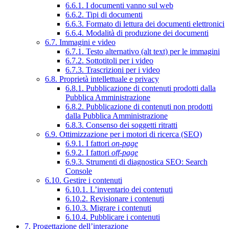
6.6.1. I documenti vanno sul web
6.6.2. Tipi di documenti
6.6.3. Formato di lettura dei documenti elettronici
6.6.4. Modalità di produzione dei documenti
6.7. Immagini e video
6.7.1. Testo alternativo (alt text) per le immagini
6.7.2. Sottotitoli per i video
6.7.3. Trascrizioni per i video
6.8. Proprietà intellettuale e privacy
6.8.1. Pubblicazione di contenuti prodotti dalla
Pubblica Amministrazione
6.8.2. Pubblicazione di contenuti non prodotti
dalla Pubblica Amministrazione
6.8.3. Consenso dei soggetti ritratti
6.9. Ottimizzazione per i motori di ricerca (SEO)
6.9.1. I fattori
on-page
6.9.2. I fattori
off-page
6.9.3. Strumenti di diagnostica SEO: Search
Console
6.10. Gestire i contenuti
6.10.1. L’inventario dei contenuti
6.10.2. Revisionare i contenuti
6.10.3. Migrare i contenuti
6.10.4. Pubblicare i contenuti
7. Progettazione dell’interazione