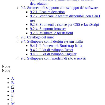
degradation
9.2. Strumenti di supporto allo sviluppo del software
9.2.1. Feature detection
9.2.2. Verificare le feature disponibili con Can I
use
9.2.3. Strumenti e risorse per CSS e JavaScript
9.2.4. Supporto browser
9.2.5. Misurare le prestazioni
9.3. Catalogo del riuso
9.4. Sviluppare con il design system .italia
9.4.1. Il framework Bootstrap Italia
9.4.2. Il kit di sviluppo React
9.4.3. Il kit di sviluppo Angular
9.5. Sviluppare con i modelli di sito e servizi
None
None
A
B
C
D
E
I
M