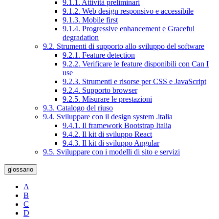
9.1.1. Attività preliminari
9.1.2. Web design responsivo e accessibile
9.1.3. Mobile first
9.1.4. Progressive enhancement e Graceful
degradation
9.2. Strumenti di supporto allo sviluppo del software
9.2.1. Feature detection
9.2.2. Verificare le feature disponibili con Can I
use
9.2.3. Strumenti e risorse per CSS e JavaScript
9.2.4. Supporto browser
9.2.5. Misurare le prestazioni
9.3. Catalogo del riuso
9.4. Sviluppare con il design system .italia
9.4.1. Il framework Bootstrap Italia
9.4.2. Il kit di sviluppo React
9.4.3. Il kit di sviluppo Angular
9.5. Sviluppare con i modelli di sito e servizi
glossario
A
B
C
D