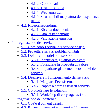
4.1.2. Questionari
4.1.3. Test di usabilità
4.1.4. Web analytics
4.1.5. Strumenti di mappatura dell’esperienza
utente
4.2. Ricerca secondaria
4.2.1. Ricerca documentale
4.2.2. Analisi benchmark
4.2.3. Valutazione euristica
5. Progettazione dei servizi
5.1. Cosa sono i servizi e il service design
5.2. Progettare servizi pubblici digitali
5.3. Definire il modello di servizio
5.3.1. Identificare gli attori coinvolti
5.3.2. Formulare la proposta di valore
5.3.3. Inquadrare gli elementi costitutivi del
servizio
5.4. Descrivere il funzionamento del servizio
5.4.1. Mappare l’ecosistema
5.4.2. Rappresentare i flussi di servizio
5.5. Co-progettare le soluzioni
5.5.1. Workshop di co-progettazione
6. Progettazione dei contenuti
6.1. Cos’è il content design
6.2. Ricerca utente sui contenuti e il linguaggio