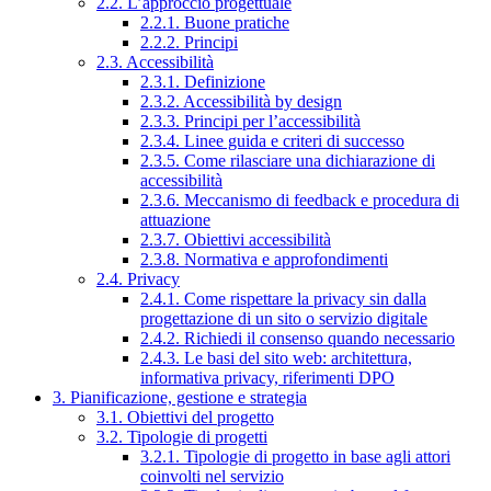
2.2. L’approccio progettuale
2.2.1. Buone pratiche
2.2.2. Principi
2.3. Accessibilità
2.3.1. Definizione
2.3.2. Accessibilità by design
2.3.3. Principi per l’accessibilità
2.3.4. Linee guida e criteri di successo
2.3.5. Come rilasciare una dichiarazione di
accessibilità
2.3.6. Meccanismo di feedback e procedura di
attuazione
2.3.7. Obiettivi accessibilità
2.3.8. Normativa e approfondimenti
2.4. Privacy
2.4.1. Come rispettare la privacy sin dalla
progettazione di un sito o servizio digitale
2.4.2. Richiedi il consenso quando necessario
2.4.3. Le basi del sito web: architettura,
informativa privacy, riferimenti DPO
3. Pianificazione, gestione e strategia
3.1. Obiettivi del progetto
3.2. Tipologie di progetti
3.2.1. Tipologie di progetto in base agli attori
coinvolti nel servizio