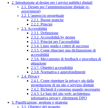
2. Introduzione al design per i servizi pubblici digitali
2.1. Design per l’amministrazione digitale (
e-
government
)
2.2. L’approccio progettuale
2.2.1. Buone pratiche
2.2.2. Principi
2.3. Accessibilità
2.3.1. Definizione
2.3.2. Accessibilità by design
2.3.3. Principi per l’accessibilità
2.3.4. Linee guida e criteri di successo
2.3.5. Come rilasciare una dichiarazione di
accessibilità
2.3.6. Meccanismo di feedback e procedura di
attuazione
2.3.7. Obiettivi accessibilità
2.3.8. Normativa e approfondimenti
2.4. Privacy
2.4.1. Come rispettare la privacy sin dalla
progettazione di un sito o servizio digitale
2.4.2. Richiedi il consenso quando necessario
2.4.3. Le basi del sito web: architettura,
informativa privacy, riferimenti DPO
3. Pianificazione, gestione e strategia
3.1. Obiettivi del progetto