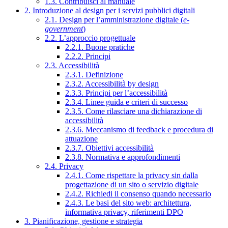
1.3. Contribuisci al manuale
2. Introduzione al design per i servizi pubblici digitali
2.1. Design per l’amministrazione digitale (
e-
government
)
2.2. L’approccio progettuale
2.2.1. Buone pratiche
2.2.2. Principi
2.3. Accessibilità
2.3.1. Definizione
2.3.2. Accessibilità by design
2.3.3. Principi per l’accessibilità
2.3.4. Linee guida e criteri di successo
2.3.5. Come rilasciare una dichiarazione di
accessibilità
2.3.6. Meccanismo di feedback e procedura di
attuazione
2.3.7. Obiettivi accessibilità
2.3.8. Normativa e approfondimenti
2.4. Privacy
2.4.1. Come rispettare la privacy sin dalla
progettazione di un sito o servizio digitale
2.4.2. Richiedi il consenso quando necessario
2.4.3. Le basi del sito web: architettura,
informativa privacy, riferimenti DPO
3. Pianificazione, gestione e strategia