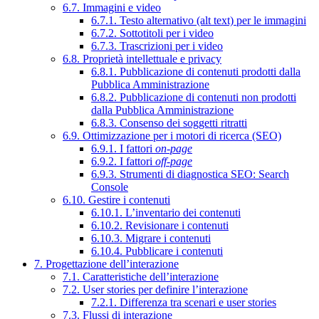
6.7. Immagini e video
6.7.1. Testo alternativo (alt text) per le immagini
6.7.2. Sottotitoli per i video
6.7.3. Trascrizioni per i video
6.8. Proprietà intellettuale e privacy
6.8.1. Pubblicazione di contenuti prodotti dalla
Pubblica Amministrazione
6.8.2. Pubblicazione di contenuti non prodotti
dalla Pubblica Amministrazione
6.8.3. Consenso dei soggetti ritratti
6.9. Ottimizzazione per i motori di ricerca (SEO)
6.9.1. I fattori
on-page
6.9.2. I fattori
off-page
6.9.3. Strumenti di diagnostica SEO: Search
Console
6.10. Gestire i contenuti
6.10.1. L’inventario dei contenuti
6.10.2. Revisionare i contenuti
6.10.3. Migrare i contenuti
6.10.4. Pubblicare i contenuti
7. Progettazione dell’interazione
7.1. Caratteristiche dell’interazione
7.2. User stories per definire l’interazione
7.2.1. Differenza tra scenari e user stories
7.3. Flussi di interazione