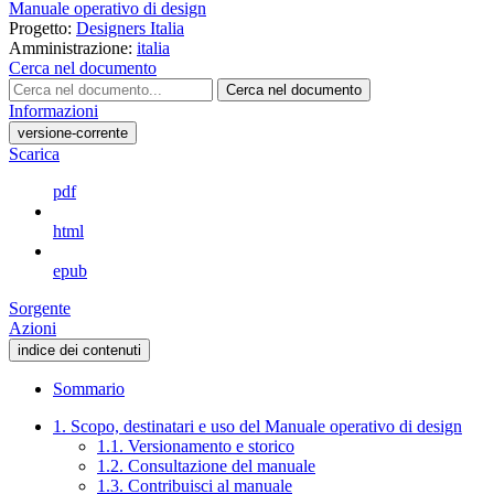
Manuale operativo di design
Progetto:
Designers Italia
Amministrazione:
italia
Cerca nel documento
Cerca nel documento
Informazioni
versione-corrente
Scarica
pdf
html
epub
Sorgente
Azioni
indice dei contenuti
Sommario
1. Scopo, destinatari e uso del Manuale operativo di design
1.1. Versionamento e storico
1.2. Consultazione del manuale
1.3. Contribuisci al manuale