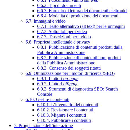
6.6.1. I documenti vanno sul web
6.6.2. Tipi di documenti
6.6.3. Formato di lettura dei documenti elettronici
6.6.4. Modalità di produzione dei documenti
6.7. Immagini e video
6.7.1. Testo alternativo (alt text) per le immagini
6.7.2. Sottotitoli per i video
6.7.3. Trascrizioni per i video
6.8. Proprietà intellettuale e privacy
6.8.1. Pubblicazione di contenuti prodotti dalla
Pubblica Amministrazione
6.8.2. Pubblicazione di contenuti non prodotti
dalla Pubblica Amministrazione
6.8.3. Consenso dei soggetti ritratti
6.9. Ottimizzazione per i motori di ricerca (SEO)
6.9.1. I fattori
on-page
6.9.2. I fattori
off-page
6.9.3. Strumenti di diagnostica SEO: Search
Console
6.10. Gestire i contenuti
6.10.1. L’inventario dei contenuti
6.10.2. Revisionare i contenuti
6.10.3. Migrare i contenuti
6.10.4. Pubblicare i contenuti
7. Progettazione dell’interazione