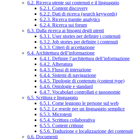
6.2. Ricerca utente sui contenuti e il linguaggio
6.2.1. Content discovery
6.2.2. Dati di ricerca (search keywords)
6.2.3. Ricerca tramite analytics
6.2.4. Ricerca sui forum
6.3. Dalla ricerca ai bisogni degli utenti
6.3.1. User stories per definire i contenuti
6.3.2. Job stories per definire i contenuti
6.3.3. Criteri di accettazione
6.4. Architettura dell’informazione
6.4.1. Definire l’architettura dell’informazione
6.4.2. Alberatura
6.4.3. Flussi di interazione
6.4.4. Sistemi di navigazione
6.4.5. Tipologie di contenuto (content type)
6.4.6. Ontologie e standard
6.4.7. Vocabolari controllati e tassonomie
6.5. Scrittura e linguaggio
6.5.1. Come leggono le persone sul web
6.5.2. Le regole per un linguaggio semplice
6.5.3. Microtesti
6.5.4. Scrittura collaborativa
6.5.5. Content critique
6.5.6. Traduzione e localizzazione dei contenuti
6.6. Documenti