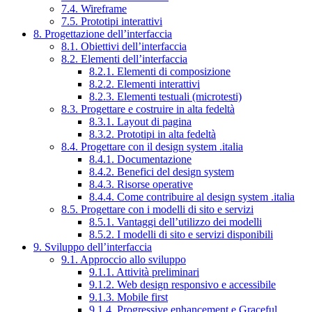
7.4. Wireframe
7.5. Prototipi interattivi
8. Progettazione dell’interfaccia
8.1. Obiettivi dell’interfaccia
8.2. Elementi dell’interfaccia
8.2.1. Elementi di composizione
8.2.2. Elementi interattivi
8.2.3. Elementi testuali (microtesti)
8.3. Progettare e costruire in alta fedeltà
8.3.1. Layout di pagina
8.3.2. Prototipi in alta fedeltà
8.4. Progettare con il design system .italia
8.4.1. Documentazione
8.4.2. Benefici del design system
8.4.3. Risorse operative
8.4.4. Come contribuire al design system .italia
8.5. Progettare con i modelli di sito e servizi
8.5.1. Vantaggi dell’utilizzo dei modelli
8.5.2. I modelli di sito e servizi disponibili
9. Sviluppo dell’interfaccia
9.1. Approccio allo sviluppo
9.1.1. Attività preliminari
9.1.2. Web design responsivo e accessibile
9.1.3. Mobile first
9.1.4. Progressive enhancement e Graceful