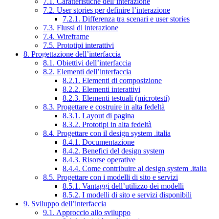
7.1. Caratteristiche dell’interazione
7.2. User stories per definire l’interazione
7.2.1. Differenza tra scenari e user stories
7.3. Flussi di interazione
7.4. Wireframe
7.5. Prototipi interattivi
8. Progettazione dell’interfaccia
8.1. Obiettivi dell’interfaccia
8.2. Elementi dell’interfaccia
8.2.1. Elementi di composizione
8.2.2. Elementi interattivi
8.2.3. Elementi testuali (microtesti)
8.3. Progettare e costruire in alta fedeltà
8.3.1. Layout di pagina
8.3.2. Prototipi in alta fedeltà
8.4. Progettare con il design system .italia
8.4.1. Documentazione
8.4.2. Benefici del design system
8.4.3. Risorse operative
8.4.4. Come contribuire al design system .italia
8.5. Progettare con i modelli di sito e servizi
8.5.1. Vantaggi dell’utilizzo dei modelli
8.5.2. I modelli di sito e servizi disponibili
9. Sviluppo dell’interfaccia
9.1. Approccio allo sviluppo