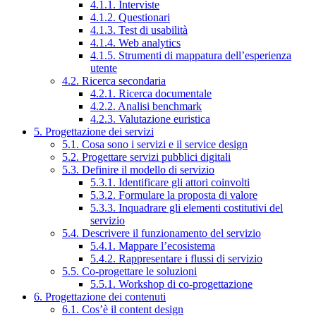
4.1.1. Interviste
4.1.2. Questionari
4.1.3. Test di usabilità
4.1.4. Web analytics
4.1.5. Strumenti di mappatura dell’esperienza
utente
4.2. Ricerca secondaria
4.2.1. Ricerca documentale
4.2.2. Analisi benchmark
4.2.3. Valutazione euristica
5. Progettazione dei servizi
5.1. Cosa sono i servizi e il service design
5.2. Progettare servizi pubblici digitali
5.3. Definire il modello di servizio
5.3.1. Identificare gli attori coinvolti
5.3.2. Formulare la proposta di valore
5.3.3. Inquadrare gli elementi costitutivi del
servizio
5.4. Descrivere il funzionamento del servizio
5.4.1. Mappare l’ecosistema
5.4.2. Rappresentare i flussi di servizio
5.5. Co-progettare le soluzioni
5.5.1. Workshop di co-progettazione
6. Progettazione dei contenuti
6.1. Cos’è il content design