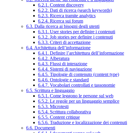
6.2.1. Content discovery
6.2.2. Dati di ricerca (search keywords)
6.2.3. Ricerca tramite analytics
6.2.4. Ricerca sui forum
6.3. Dalla ricerca ai bisogni degli utenti
6.3.1. User stories per definire i contenuti
6.3.2. Job stories per definire i contenuti
6.3.3. Criteri di accettazione
6.4. Architettura dell’informazione
6.4.1. Definire l’architettura dell’informazione
6.4.2. Alberatura
6.4.3. Flussi di interazione
6.4.4. Sistemi di navigazione
6.4.5. Tipologie di contenuto (content type)
6.4.6. Ontologie e standard
6.4.7. Vocabolari controllati e tassonomie
6.5. Scrittura e linguaggio
6.5.1. Come leggono le persone sul web
6.5.2. Le regole per un linguaggio semplice
6.5.3. Microtesti
6.5.4. Scrittura collaborativa
6.5.5. Content critique
6.5.6. Traduzione e localizzazione dei contenuti
6.6. Documenti