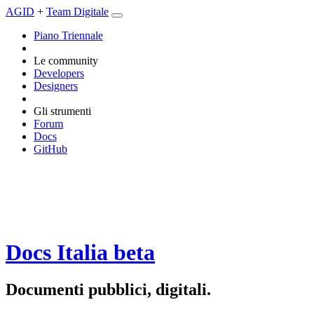
AGID
+
Team Digitale
Piano Triennale
Le community
Developers
Designers
Gli strumenti
Forum
Docs
GitHub
Docs Italia
beta
Documenti pubblici, digitali.