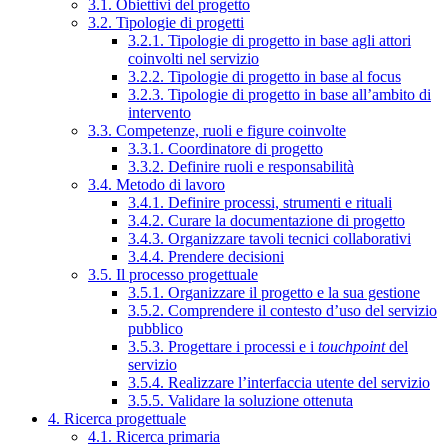
3.1. Obiettivi del progetto
3.2. Tipologie di progetti
3.2.1. Tipologie di progetto in base agli attori
coinvolti nel servizio
3.2.2. Tipologie di progetto in base al focus
3.2.3. Tipologie di progetto in base all’ambito di
intervento
3.3. Competenze, ruoli e figure coinvolte
3.3.1. Coordinatore di progetto
3.3.2. Definire ruoli e responsabilità
3.4. Metodo di lavoro
3.4.1. Definire processi, strumenti e rituali
3.4.2. Curare la documentazione di progetto
3.4.3. Organizzare tavoli tecnici collaborativi
3.4.4. Prendere decisioni
3.5. Il processo progettuale
3.5.1. Organizzare il progetto e la sua gestione
3.5.2. Comprendere il contesto d’uso del servizio
pubblico
3.5.3. Progettare i processi e i
touchpoint
del
servizio
3.5.4. Realizzare l’interfaccia utente del servizio
3.5.5. Validare la soluzione ottenuta
4. Ricerca progettuale
4.1. Ricerca primaria