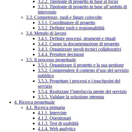
3.2.2. Tipologie di progetto in base al focus
3.2.3. Tipologie di progetto in base all’ambito di
intervento
3.3. Competenze, ruoli e figure coinvolte
3.3.1. Coordinatore di progetto
3.3.2. Definire ruoli e responsabilità
3.4. Metodo di lavoro
3.4.1. Definire processi, strumenti e rituali
3.4.2. Curare la documentazione di progetto
3.4.3. Organizzare tavoli tecnici collaborativi
3.4.4. Prendere decisioni
3.5. Il processo progettuale
3.5.1. Organizzare il progetto e la sua gestione
3.5.2. Comprendere il contesto d’uso del servizio
pubblico
3.5.3. Progettare i processi e i
touchpoint
del
servizio
3.5.4. Realizzare l’interfaccia utente del servizio
3.5.5. Validare la soluzione ottenuta
4. Ricerca progettuale
4.1. Ricerca primaria
4.1.1. Interviste
4.1.2. Questionari
4.1.3. Test di usabilità
4.1.4. Web analytics