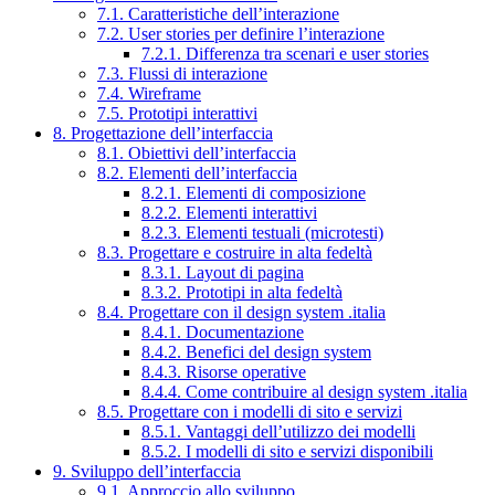
7.1. Caratteristiche dell’interazione
7.2. User stories per definire l’interazione
7.2.1. Differenza tra scenari e user stories
7.3. Flussi di interazione
7.4. Wireframe
7.5. Prototipi interattivi
8. Progettazione dell’interfaccia
8.1. Obiettivi dell’interfaccia
8.2. Elementi dell’interfaccia
8.2.1. Elementi di composizione
8.2.2. Elementi interattivi
8.2.3. Elementi testuali (microtesti)
8.3. Progettare e costruire in alta fedeltà
8.3.1. Layout di pagina
8.3.2. Prototipi in alta fedeltà
8.4. Progettare con il design system .italia
8.4.1. Documentazione
8.4.2. Benefici del design system
8.4.3. Risorse operative
8.4.4. Come contribuire al design system .italia
8.5. Progettare con i modelli di sito e servizi
8.5.1. Vantaggi dell’utilizzo dei modelli
8.5.2. I modelli di sito e servizi disponibili
9. Sviluppo dell’interfaccia
9.1. Approccio allo sviluppo