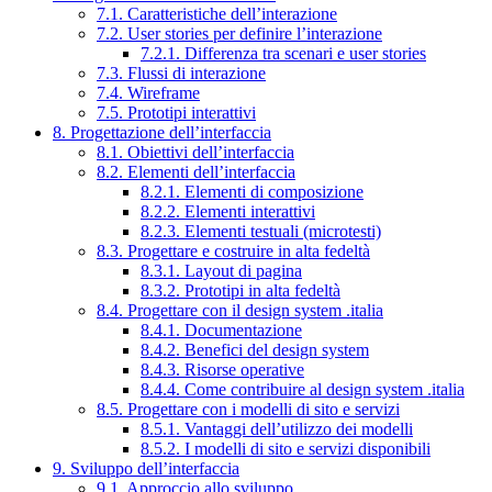
7.1. Caratteristiche dell’interazione
7.2. User stories per definire l’interazione
7.2.1. Differenza tra scenari e user stories
7.3. Flussi di interazione
7.4. Wireframe
7.5. Prototipi interattivi
8. Progettazione dell’interfaccia
8.1. Obiettivi dell’interfaccia
8.2. Elementi dell’interfaccia
8.2.1. Elementi di composizione
8.2.2. Elementi interattivi
8.2.3. Elementi testuali (microtesti)
8.3. Progettare e costruire in alta fedeltà
8.3.1. Layout di pagina
8.3.2. Prototipi in alta fedeltà
8.4. Progettare con il design system .italia
8.4.1. Documentazione
8.4.2. Benefici del design system
8.4.3. Risorse operative
8.4.4. Come contribuire al design system .italia
8.5. Progettare con i modelli di sito e servizi
8.5.1. Vantaggi dell’utilizzo dei modelli
8.5.2. I modelli di sito e servizi disponibili
9. Sviluppo dell’interfaccia
9.1. Approccio allo sviluppo