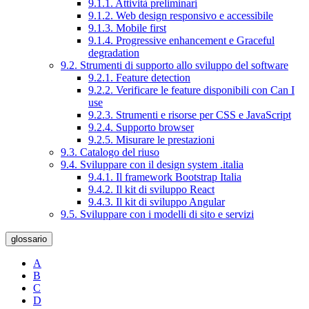
9.1.1. Attività preliminari
9.1.2. Web design responsivo e accessibile
9.1.3. Mobile first
9.1.4. Progressive enhancement e Graceful
degradation
9.2. Strumenti di supporto allo sviluppo del software
9.2.1. Feature detection
9.2.2. Verificare le feature disponibili con Can I
use
9.2.3. Strumenti e risorse per CSS e JavaScript
9.2.4. Supporto browser
9.2.5. Misurare le prestazioni
9.3. Catalogo del riuso
9.4. Sviluppare con il design system .italia
9.4.1. Il framework Bootstrap Italia
9.4.2. Il kit di sviluppo React
9.4.3. Il kit di sviluppo Angular
9.5. Sviluppare con i modelli di sito e servizi
glossario
A
B
C
D