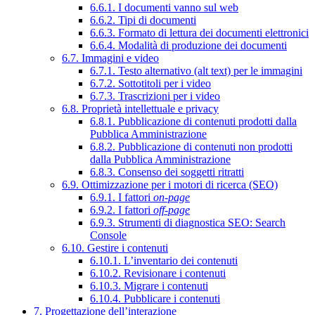
6.6.1. I documenti vanno sul web
6.6.2. Tipi di documenti
6.6.3. Formato di lettura dei documenti elettronici
6.6.4. Modalità di produzione dei documenti
6.7. Immagini e video
6.7.1. Testo alternativo (alt text) per le immagini
6.7.2. Sottotitoli per i video
6.7.3. Trascrizioni per i video
6.8. Proprietà intellettuale e privacy
6.8.1. Pubblicazione di contenuti prodotti dalla
Pubblica Amministrazione
6.8.2. Pubblicazione di contenuti non prodotti
dalla Pubblica Amministrazione
6.8.3. Consenso dei soggetti ritratti
6.9. Ottimizzazione per i motori di ricerca (SEO)
6.9.1. I fattori
on-page
6.9.2. I fattori
off-page
6.9.3. Strumenti di diagnostica SEO: Search
Console
6.10. Gestire i contenuti
6.10.1. L’inventario dei contenuti
6.10.2. Revisionare i contenuti
6.10.3. Migrare i contenuti
6.10.4. Pubblicare i contenuti
7. Progettazione dell’interazione