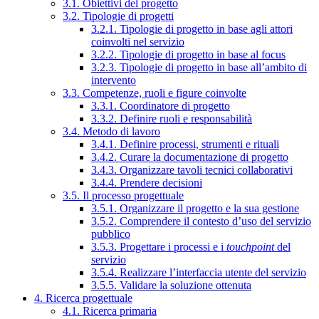
3.1. Obiettivi del progetto
3.2. Tipologie di progetti
3.2.1. Tipologie di progetto in base agli attori
coinvolti nel servizio
3.2.2. Tipologie di progetto in base al focus
3.2.3. Tipologie di progetto in base all’ambito di
intervento
3.3. Competenze, ruoli e figure coinvolte
3.3.1. Coordinatore di progetto
3.3.2. Definire ruoli e responsabilità
3.4. Metodo di lavoro
3.4.1. Definire processi, strumenti e rituali
3.4.2. Curare la documentazione di progetto
3.4.3. Organizzare tavoli tecnici collaborativi
3.4.4. Prendere decisioni
3.5. Il processo progettuale
3.5.1. Organizzare il progetto e la sua gestione
3.5.2. Comprendere il contesto d’uso del servizio
pubblico
3.5.3. Progettare i processi e i
touchpoint
del
servizio
3.5.4. Realizzare l’interfaccia utente del servizio
3.5.5. Validare la soluzione ottenuta
4. Ricerca progettuale
4.1. Ricerca primaria