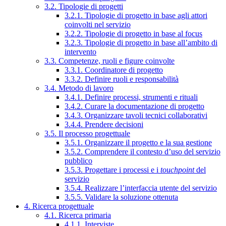
3.2. Tipologie di progetti
3.2.1. Tipologie di progetto in base agli attori
coinvolti nel servizio
3.2.2. Tipologie di progetto in base al focus
3.2.3. Tipologie di progetto in base all’ambito di
intervento
3.3. Competenze, ruoli e figure coinvolte
3.3.1. Coordinatore di progetto
3.3.2. Definire ruoli e responsabilità
3.4. Metodo di lavoro
3.4.1. Definire processi, strumenti e rituali
3.4.2. Curare la documentazione di progetto
3.4.3. Organizzare tavoli tecnici collaborativi
3.4.4. Prendere decisioni
3.5. Il processo progettuale
3.5.1. Organizzare il progetto e la sua gestione
3.5.2. Comprendere il contesto d’uso del servizio
pubblico
3.5.3. Progettare i processi e i
touchpoint
del
servizio
3.5.4. Realizzare l’interfaccia utente del servizio
3.5.5. Validare la soluzione ottenuta
4. Ricerca progettuale
4.1. Ricerca primaria
4.1.1. Interviste