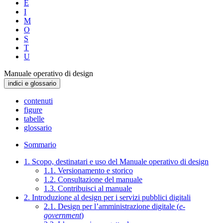
E
I
M
O
S
T
U
Manuale operativo di design
indici e glossario
contenuti
figure
tabelle
glossario
Sommario
1. Scopo, destinatari e uso del Manuale operativo di design
1.1. Versionamento e storico
1.2. Consultazione del manuale
1.3. Contribuisci al manuale
2. Introduzione al design per i servizi pubblici digitali
2.1. Design per l’amministrazione digitale (
e-
government
)