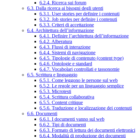
6.2.4. Ricerca sui forum
6.3. Dalla ricerca ai bisogni degli utenti
6.3.1. User stories per definire i contenuti
6.3.2. Job stories per definire i contenuti
6.3.3. Criteri di accettazione
6.4. Architettura dell’informazione
6.4.1. Definire l’architettura dell’informazione
6.4.2. Alberatura
6.4.3. Flussi di interazione
6.4.4. Sistemi di navigazione
6.4.5. Tipologie di contenuto (content type)
6.4.6. Ontologie e standard
6.4.7. Vocabolari controllati e tassonomie
6.5. Scrittura e linguaggio
6.5.1. Come leggono le persone sul web
6.5.2. Le regole per un linguaggio semplice
6.5.3. Microtesti
6.5.4. Scrittura collaborativa
6.5.5. Content critique
6.5.6. Traduzione e localizzazione dei contenuti
6.6. Documenti
6.6.1. I documenti vanno sul web
6.6.2. Tipi di documenti
6.6.3. Formato di lettura dei documenti elettronici
6.6.4. Modalità di produzione dei documenti