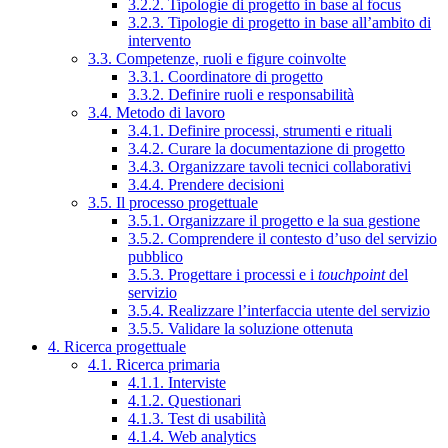
3.2.2. Tipologie di progetto in base al focus
3.2.3. Tipologie di progetto in base all’ambito di
intervento
3.3. Competenze, ruoli e figure coinvolte
3.3.1. Coordinatore di progetto
3.3.2. Definire ruoli e responsabilità
3.4. Metodo di lavoro
3.4.1. Definire processi, strumenti e rituali
3.4.2. Curare la documentazione di progetto
3.4.3. Organizzare tavoli tecnici collaborativi
3.4.4. Prendere decisioni
3.5. Il processo progettuale
3.5.1. Organizzare il progetto e la sua gestione
3.5.2. Comprendere il contesto d’uso del servizio
pubblico
3.5.3. Progettare i processi e i
touchpoint
del
servizio
3.5.4. Realizzare l’interfaccia utente del servizio
3.5.5. Validare la soluzione ottenuta
4. Ricerca progettuale
4.1. Ricerca primaria
4.1.1. Interviste
4.1.2. Questionari
4.1.3. Test di usabilità
4.1.4. Web analytics