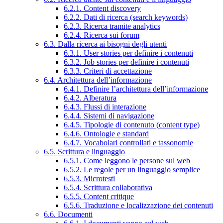
6.2.1. Content discovery
6.2.2. Dati di ricerca (search keywords)
6.2.3. Ricerca tramite analytics
6.2.4. Ricerca sui forum
6.3. Dalla ricerca ai bisogni degli utenti
6.3.1. User stories per definire i contenuti
6.3.2. Job stories per definire i contenuti
6.3.3. Criteri di accettazione
6.4. Architettura dell’informazione
6.4.1. Definire l’architettura dell’informazione
6.4.2. Alberatura
6.4.3. Flussi di interazione
6.4.4. Sistemi di navigazione
6.4.5. Tipologie di contenuto (content type)
6.4.6. Ontologie e standard
6.4.7. Vocabolari controllati e tassonomie
6.5. Scrittura e linguaggio
6.5.1. Come leggono le persone sul web
6.5.2. Le regole per un linguaggio semplice
6.5.3. Microtesti
6.5.4. Scrittura collaborativa
6.5.5. Content critique
6.5.6. Traduzione e localizzazione dei contenuti
6.6. Documenti