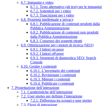
6.7. Immagini e video
6.7.1. Testo alternativo (alt text) per le immagini
6.7.2. Sottotitoli per i video
6.7.3. Trascrizioni per i video
6.8. Proprietà intellettuale e privacy
6.8.1. Pubblicazione di contenuti prodotti dalla
Pubblica Amministrazione
6.8.2. Pubblicazione di contenuti non prodotti
dalla Pubblica Amministrazione
6.8.3. Consenso dei soggetti ritratti
6.9. Ottimizzazione per i motori di ricerca (SEO)
6.9.1. I fattori
on-page
6.9.2. I fattori
off-page
6.9.3. Strumenti di diagnostica SEO: Search
Console
6.10. Gestire i contenuti
6.10.1. L’inventario dei contenuti
6.10.2. Revisionare i contenuti
6.10.3. Migrare i contenuti
6.10.4. Pubblicare i contenuti
7. Progettazione dell’interazione
7.1. Caratteristiche dell’interazione
7.2. User stories per definire l’interazione
7.2.1. Differenza tra scenari e user stories
7.3. Flussi di interazione