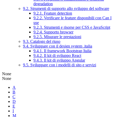
degradation
9.2. Strumenti di supporto allo sviluppo del software
9.2.1. Feature detection
9.2.2. Verificare le feature disponibili con Can I
use
9.2.3. Strumenti e risorse per CSS e JavaScript
9.2.4. Supporto browser
9.2.5. Misurare le prestazioni
9.3. Catalogo del riuso
9.4. Sviluppare con il design system .italia
9.4.1. Il framework Bootstrap Italia
9.4.2. Il kit di sviluppo React
9.4.3. Il kit di sviluppo Angular
9.5. Sviluppare con i modelli di sito e servizi
None
None
A
B
C
D
E
I
M