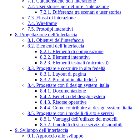
7.1. Caratteristiche dell’interazione
7.2. User stories per definire l’interazione
7.2.1. Differenza tra scenari e user stories
7.3. Flussi di interazione
7.4. Wireframe
7.5. Prototipi interattivi
8. Progettazione dell’interfaccia
8.1. Obiettivi dell’interfaccia
8.2. Elementi dell’interfaccia
8.2.1. Elementi di composizione
8.2.2. Elementi interattivi
8.2.3. Elementi testuali (microtesti)
8.3. Progettare e costruire in alta fedeltà
8.3.1. Layout di pagina
8.3.2. Prototipi in alta fedeltà
8.4. Progettare con il design system .italia
8.4.1. Documentazione
8.4.2. Benefici del design system
8.4.3. Risorse operative
8.4.4. Come contribuire al design system .italia
8.5. Progettare con i modelli di sito e servizi
8.5.1. Vantaggi dell’utilizzo dei modelli
8.5.2. I modelli di sito e servizi disponibili
9. Sviluppo dell’interfaccia
9.1. Approccio allo sviluppo