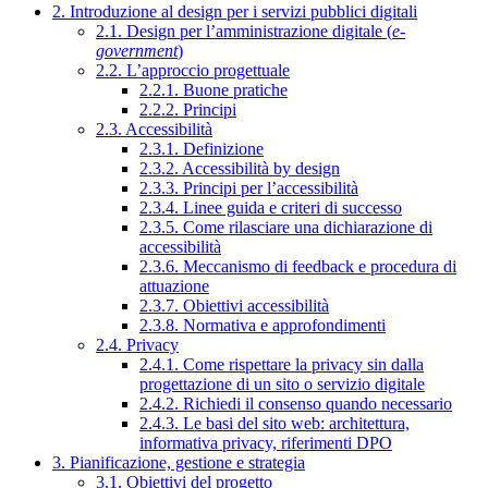
2. Introduzione al design per i servizi pubblici digitali
2.1. Design per l’amministrazione digitale (
e-
government
)
2.2. L’approccio progettuale
2.2.1. Buone pratiche
2.2.2. Principi
2.3. Accessibilità
2.3.1. Definizione
2.3.2. Accessibilità by design
2.3.3. Principi per l’accessibilità
2.3.4. Linee guida e criteri di successo
2.3.5. Come rilasciare una dichiarazione di
accessibilità
2.3.6. Meccanismo di feedback e procedura di
attuazione
2.3.7. Obiettivi accessibilità
2.3.8. Normativa e approfondimenti
2.4. Privacy
2.4.1. Come rispettare la privacy sin dalla
progettazione di un sito o servizio digitale
2.4.2. Richiedi il consenso quando necessario
2.4.3. Le basi del sito web: architettura,
informativa privacy, riferimenti DPO
3. Pianificazione, gestione e strategia
3.1. Obiettivi del progetto