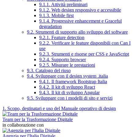
9.1.1. Attività preliminari
9.1.2. Web design responsivo e accessibile
9.1.3. Mobile first
9.1.4. Progressive enhancement e Graceful
degradation
9.2. Strumenti di supporto allo sviluppo del software
9.2.1. Feature detection
9.2.2. Verificare le feature disponibili con Can I
use
9.2.3. Strumenti e risorse per CSS e JavaScript
9.2.4. Supporto browser
9.2.5. Misurare le prestazioni
9.3. Catalogo del riuso
9.4. Sviluppare con il design system .italia
9.4.1. Il framework Bootstrap Italia
9.4.2. Il kit di sviluppo React
9.4.3. Il kit di sviluppo Angular
9.5. Sviluppare con i modelli di sito e servizi
1. Scopo, destinatari e uso del Manuale operativo di design
Team per la Trasformazione Digitale
in collaborazione con
Agenzia per l'Italia Digitale