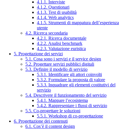
4.1.1. Interviste
4.1.2. Questionari
4.1.3. Test di usabilità
4.1.4. Web analytics
4.1.5. Strumenti di mappatura dell’esperienza
utente
4.2. Ricerca secondaria
4.2.1. Ricerca documentale
4.2.2. Analisi benchmark
4.2.3. Valutazione euristica
5. Progettazione dei servizi
5.1. Cosa sono i servizi e il service design
5.2. Progettare servizi pubblici digitali
5.3. Definire il modello di servizio
5.3.1. Identificare gli attori coinvolti
5.3.2. Formulare la proposta di valore
5.3.3. Inquadrare gli elementi costitutivi del
servizio
5.4. Descrivere il funzionamento del servizio
5.4.1. Mappare l’ecosistema
5.4.2. Rappresentare i flussi di servizio
5.5. Co-progettare le soluzioni
5.5.1. Workshop di co-progettazione
6. Progettazione dei contenuti
6.1. Cos’è il content design