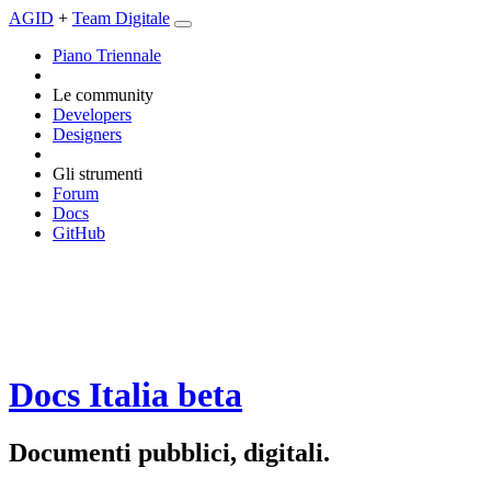
AGID
+
Team Digitale
Piano Triennale
Le community
Developers
Designers
Gli strumenti
Forum
Docs
GitHub
Docs Italia
beta
Documenti pubblici, digitali.