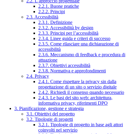
2.2. L’approccio progettuale
2.2.1. Buone pratiche
2.2.2. Principi
2.3. Accessibilità
2.3.1. Definizione
2.3.2. Accessibilità by design
2.3.3. Principi per l’accessibilità
2.3.4. Linee guida e criteri di successo
2.3.5. Come rilasciare una dichiarazione di
accessibilità
2.3.6. Meccanismo di feedback e procedura di
attuazione
2.3.7. Obiettivi accessibilità
2.3.8. Normativa e approfondimenti
2.4. Privacy
2.4.1. Come rispettare la privacy sin dalla
progettazione di un sito o servizio digitale
2.4.2. Richiedi il consenso quando necessario
2.4.3. Le basi del sito web: architettura,
informativa privacy, riferimenti DPO
3. Pianificazione, gestione e strategia
3.1. Obiettivi del progetto
3.2. Tipologie di progetti
3.2.1. Tipologie di progetto in base agli attori
coinvolti nel servizio