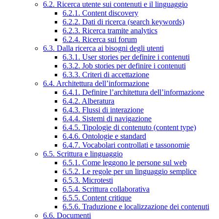
6.2. Ricerca utente sui contenuti e il linguaggio
6.2.1. Content discovery
6.2.2. Dati di ricerca (search keywords)
6.2.3. Ricerca tramite analytics
6.2.4. Ricerca sui forum
6.3. Dalla ricerca ai bisogni degli utenti
6.3.1. User stories per definire i contenuti
6.3.2. Job stories per definire i contenuti
6.3.3. Criteri di accettazione
6.4. Architettura dell’informazione
6.4.1. Definire l’architettura dell’informazione
6.4.2. Alberatura
6.4.3. Flussi di interazione
6.4.4. Sistemi di navigazione
6.4.5. Tipologie di contenuto (content type)
6.4.6. Ontologie e standard
6.4.7. Vocabolari controllati e tassonomie
6.5. Scrittura e linguaggio
6.5.1. Come leggono le persone sul web
6.5.2. Le regole per un linguaggio semplice
6.5.3. Microtesti
6.5.4. Scrittura collaborativa
6.5.5. Content critique
6.5.6. Traduzione e localizzazione dei contenuti
6.6. Documenti