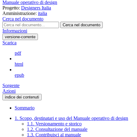
Manuale operativo di design
Progetto:
Designers Italia
Amministrazione:
italia
Cerca nel documento
Cerca nel documento
Informazioni
versione-corrente
Scarica
pdf
html
epub
Sorgente
Azioni
indice dei contenuti
Sommario
1. Scopo, destinatari e uso del Manuale operativo di design
1.1. Versionamento e storico
1.2. Consultazione del manuale
1.3. Contribuisci al manuale