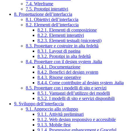
7.4. Wireframe
7.5. Prototipi interattivi
8. Progettazione dell’interfaccia
8.1. Obiettivi dell’interfaccia
8.2. Elementi dell’interfaccia
8.2.1. Elementi di composizione
8.2.2. Elementi interattivi
8.2.3. Elementi testuali (microtesti)
8.3. Progettare e costruire in alta fedeltà
8.3.1. Layout di pagina
8.3.2. Prototipi in alta fedeltà
8.4. Progettare con il design system .italia
8.4.1. Documentazione
8.4.2. Benefici del design system
8.4.3. Risorse operative
8.4.4. Come contribuire al design system .italia
8.5. Progettare con i modelli di sito e servizi
8.5.1. Vantaggi dell’utilizzo dei modelli
8.5.2. I modelli di sito e servizi disponibili
9. Sviluppo dell’interfaccia
9.1. Approccio allo sviluppo
9.1.1. Attività preliminari
9.1.2. Web design responsivo e accessibile
9.1.3. Mobile first
9.1.4. Progressive enhancement e Graceful