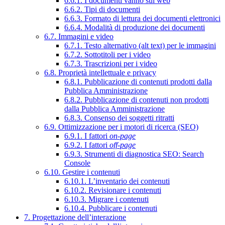
6.6.1. I documenti vanno sul web
6.6.2. Tipi di documenti
6.6.3. Formato di lettura dei documenti elettronici
6.6.4. Modalità di produzione dei documenti
6.7. Immagini e video
6.7.1. Testo alternativo (alt text) per le immagini
6.7.2. Sottotitoli per i video
6.7.3. Trascrizioni per i video
6.8. Proprietà intellettuale e privacy
6.8.1. Pubblicazione di contenuti prodotti dalla
Pubblica Amministrazione
6.8.2. Pubblicazione di contenuti non prodotti
dalla Pubblica Amministrazione
6.8.3. Consenso dei soggetti ritratti
6.9. Ottimizzazione per i motori di ricerca (SEO)
6.9.1. I fattori
on-page
6.9.2. I fattori
off-page
6.9.3. Strumenti di diagnostica SEO: Search
Console
6.10. Gestire i contenuti
6.10.1. L’inventario dei contenuti
6.10.2. Revisionare i contenuti
6.10.3. Migrare i contenuti
6.10.4. Pubblicare i contenuti
7. Progettazione dell’interazione