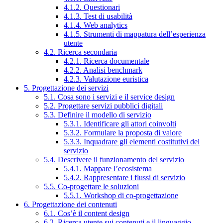
4.1.2. Questionari
4.1.3. Test di usabilità
4.1.4. Web analytics
4.1.5. Strumenti di mappatura dell’esperienza
utente
4.2. Ricerca secondaria
4.2.1. Ricerca documentale
4.2.2. Analisi benchmark
4.2.3. Valutazione euristica
5. Progettazione dei servizi
5.1. Cosa sono i servizi e il service design
5.2. Progettare servizi pubblici digitali
5.3. Definire il modello di servizio
5.3.1. Identificare gli attori coinvolti
5.3.2. Formulare la proposta di valore
5.3.3. Inquadrare gli elementi costitutivi del
servizio
5.4. Descrivere il funzionamento del servizio
5.4.1. Mappare l’ecosistema
5.4.2. Rappresentare i flussi di servizio
5.5. Co-progettare le soluzioni
5.5.1. Workshop di co-progettazione
6. Progettazione dei contenuti
6.1. Cos’è il content design
6.2. Ricerca utente sui contenuti e il linguaggio