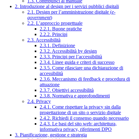
1.3. Contribuisci al manuale
2. Introduzione al design per i servizi pubblici digitali
2.1. Design per l’amministrazione digitale (
e-
government
)
2.2. L’approccio progettuale
2.2.1. Buone pratiche
2.2.2. Principi
2.3. Accessibilità
2.3.1. Definizione
2.3.2. Accessibilità by design
2.3.3. Principi per l’accessibilità
2.3.4. Linee guida e criteri di successo
2.3.5. Come rilasciare una dichiarazione di
accessibilità
2.3.6. Meccanismo di feedback e procedura di
attuazione
2.3.7. Obiettivi accessibilità
2.3.8. Normativa e approfondimenti
2.4. Privacy
2.4.1. Come rispettare la privacy sin dalla
progettazione di un sito o servizio digitale
2.4.2. Richiedi il consenso quando necessario
2.4.3. Le basi del sito web: architettura,
informativa privacy, riferimenti DPO
3. Pianificazione, gestione e strategia