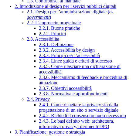
1.3. Contribuisci al manuale
2. Introduzione al design per i servizi pubblici digitali
2.1. Design per l’amministrazione digitale (
e-
government
)
2.2. L’approccio progettuale
2.2.1. Buone pratiche
2.2.2. Principi
2.3. Accessibilità
2.3.1. Definizione
2.3.2. Accessibilità by design
2.3.3. Principi per l’accessibilità
2.3.4. Linee guida e criteri di successo
2.3.5. Come rilasciare una dichiarazione di
accessibilità
2.3.6. Meccanismo di feedback e procedura di
attuazione
2.3.7. Obiettivi accessibilità
2.3.8. Normativa e approfondimenti
2.4. Privacy
2.4.1. Come rispettare la privacy sin dalla
progettazione di un sito o servizio digitale
2.4.2. Richiedi il consenso quando necessario
2.4.3. Le basi del sito web: architettura,
informativa privacy, riferimenti DPO
3. Pianificazione, gestione e strategia