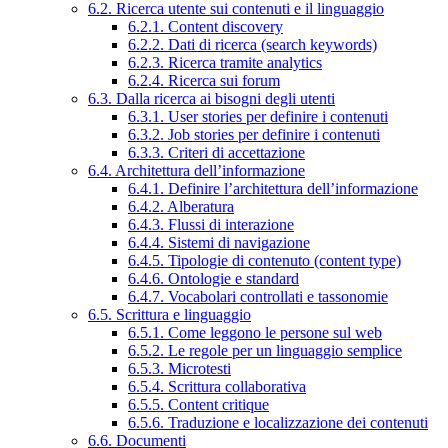
6.2. Ricerca utente sui contenuti e il linguaggio
6.2.1. Content discovery
6.2.2. Dati di ricerca (search keywords)
6.2.3. Ricerca tramite analytics
6.2.4. Ricerca sui forum
6.3. Dalla ricerca ai bisogni degli utenti
6.3.1. User stories per definire i contenuti
6.3.2. Job stories per definire i contenuti
6.3.3. Criteri di accettazione
6.4. Architettura dell’informazione
6.4.1. Definire l’architettura dell’informazione
6.4.2. Alberatura
6.4.3. Flussi di interazione
6.4.4. Sistemi di navigazione
6.4.5. Tipologie di contenuto (content type)
6.4.6. Ontologie e standard
6.4.7. Vocabolari controllati e tassonomie
6.5. Scrittura e linguaggio
6.5.1. Come leggono le persone sul web
6.5.2. Le regole per un linguaggio semplice
6.5.3. Microtesti
6.5.4. Scrittura collaborativa
6.5.5. Content critique
6.5.6. Traduzione e localizzazione dei contenuti
6.6. Documenti