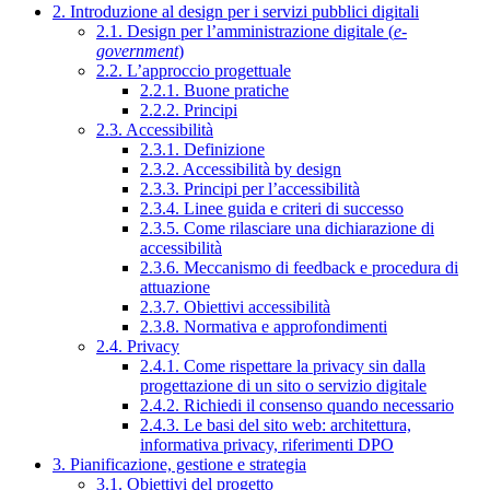
2. Introduzione al design per i servizi pubblici digitali
2.1. Design per l’amministrazione digitale (
e-
government
)
2.2. L’approccio progettuale
2.2.1. Buone pratiche
2.2.2. Principi
2.3. Accessibilità
2.3.1. Definizione
2.3.2. Accessibilità by design
2.3.3. Principi per l’accessibilità
2.3.4. Linee guida e criteri di successo
2.3.5. Come rilasciare una dichiarazione di
accessibilità
2.3.6. Meccanismo di feedback e procedura di
attuazione
2.3.7. Obiettivi accessibilità
2.3.8. Normativa e approfondimenti
2.4. Privacy
2.4.1. Come rispettare la privacy sin dalla
progettazione di un sito o servizio digitale
2.4.2. Richiedi il consenso quando necessario
2.4.3. Le basi del sito web: architettura,
informativa privacy, riferimenti DPO
3. Pianificazione, gestione e strategia
3.1. Obiettivi del progetto