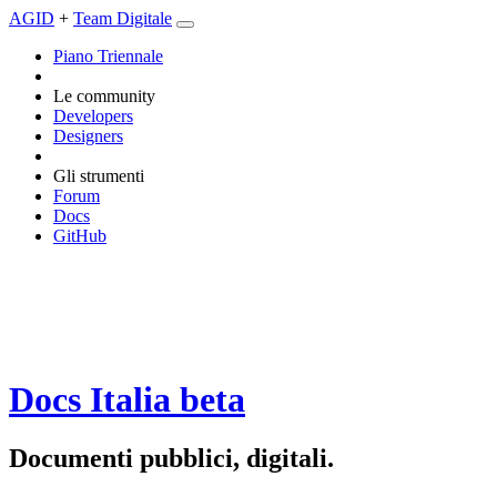
AGID
+
Team Digitale
Piano Triennale
Le community
Developers
Designers
Gli strumenti
Forum
Docs
GitHub
Docs Italia
beta
Documenti pubblici, digitali.