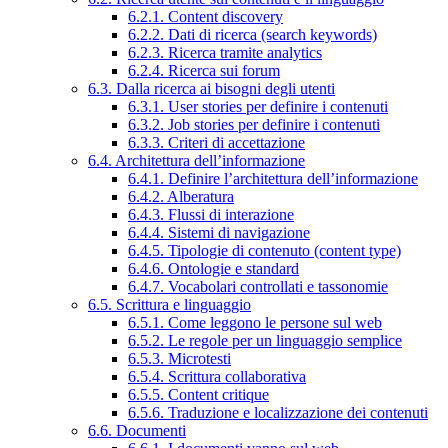
6.2.1. Content discovery
6.2.2. Dati di ricerca (search keywords)
6.2.3. Ricerca tramite analytics
6.2.4. Ricerca sui forum
6.3. Dalla ricerca ai bisogni degli utenti
6.3.1. User stories per definire i contenuti
6.3.2. Job stories per definire i contenuti
6.3.3. Criteri di accettazione
6.4. Architettura dell’informazione
6.4.1. Definire l’architettura dell’informazione
6.4.2. Alberatura
6.4.3. Flussi di interazione
6.4.4. Sistemi di navigazione
6.4.5. Tipologie di contenuto (content type)
6.4.6. Ontologie e standard
6.4.7. Vocabolari controllati e tassonomie
6.5. Scrittura e linguaggio
6.5.1. Come leggono le persone sul web
6.5.2. Le regole per un linguaggio semplice
6.5.3. Microtesti
6.5.4. Scrittura collaborativa
6.5.5. Content critique
6.5.6. Traduzione e localizzazione dei contenuti
6.6. Documenti