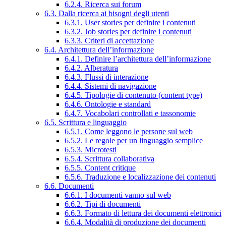
6.2.4. Ricerca sui forum
6.3. Dalla ricerca ai bisogni degli utenti
6.3.1. User stories per definire i contenuti
6.3.2. Job stories per definire i contenuti
6.3.3. Criteri di accettazione
6.4. Architettura dell’informazione
6.4.1. Definire l’architettura dell’informazione
6.4.2. Alberatura
6.4.3. Flussi di interazione
6.4.4. Sistemi di navigazione
6.4.5. Tipologie di contenuto (content type)
6.4.6. Ontologie e standard
6.4.7. Vocabolari controllati e tassonomie
6.5. Scrittura e linguaggio
6.5.1. Come leggono le persone sul web
6.5.2. Le regole per un linguaggio semplice
6.5.3. Microtesti
6.5.4. Scrittura collaborativa
6.5.5. Content critique
6.5.6. Traduzione e localizzazione dei contenuti
6.6. Documenti
6.6.1. I documenti vanno sul web
6.6.2. Tipi di documenti
6.6.3. Formato di lettura dei documenti elettronici
6.6.4. Modalità di produzione dei documenti