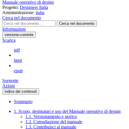
Manuale operativo di design
Progetto:
Designers Italia
Amministrazione:
italia
Cerca nel documento
Cerca nel documento
Informazioni
versione-corrente
Scarica
pdf
html
epub
Sorgente
Azioni
indice dei contenuti
Sommario
1. Scopo, destinatari e uso del Manuale operativo di design
1.1. Versionamento e storico
1.2. Consultazione del manuale
1.3. Contribuisci al manuale