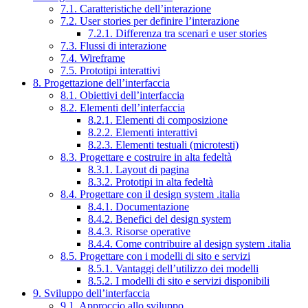
7.1. Caratteristiche dell’interazione
7.2. User stories per definire l’interazione
7.2.1. Differenza tra scenari e user stories
7.3. Flussi di interazione
7.4. Wireframe
7.5. Prototipi interattivi
8. Progettazione dell’interfaccia
8.1. Obiettivi dell’interfaccia
8.2. Elementi dell’interfaccia
8.2.1. Elementi di composizione
8.2.2. Elementi interattivi
8.2.3. Elementi testuali (microtesti)
8.3. Progettare e costruire in alta fedeltà
8.3.1. Layout di pagina
8.3.2. Prototipi in alta fedeltà
8.4. Progettare con il design system .italia
8.4.1. Documentazione
8.4.2. Benefici del design system
8.4.3. Risorse operative
8.4.4. Come contribuire al design system .italia
8.5. Progettare con i modelli di sito e servizi
8.5.1. Vantaggi dell’utilizzo dei modelli
8.5.2. I modelli di sito e servizi disponibili
9. Sviluppo dell’interfaccia
9.1. Approccio allo sviluppo