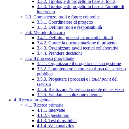
3.2.2. Tipologie di progetto in base al focus
3.2.3. Tipologie di progetto in base all’ambito di
intervento
3.3. Competenze, ruoli e figure coinvolte
3.3.1. Coordinatore di progetto
3.3.2. Definire ruoli e responsabilità
3.4. Metodo di lavoro
3.4.1. Definire processi, strumenti e rituali
3.4.2. Curare la documentazione di progetto
3.4.3. Organizzare tavoli tecnici collaborativi
3.4.4. Prendere decisioni
3.5. Il processo progettuale
3.5.1. Organizzare il progetto e la sua gestione
3.5.2. Comprendere il contesto d’uso del servizio
pubblico
3.5.3. Progettare i processi e i
touchpoint
del
servizio
3.5.4. Realizzare l’interfaccia utente del servizio
3.5.5. Validare la soluzione ottenuta
4. Ricerca progettuale
4.1. Ricerca primaria
4.1.1. Interviste
4.1.2. Questionari
4.1.3. Test di usabilità
4.1.4. Web analytics