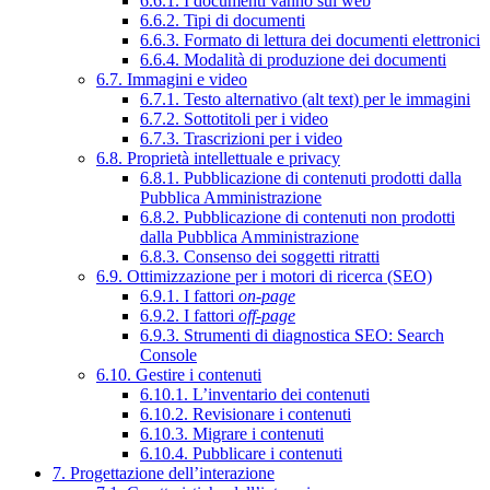
6.6.1. I documenti vanno sul web
6.6.2. Tipi di documenti
6.6.3. Formato di lettura dei documenti elettronici
6.6.4. Modalità di produzione dei documenti
6.7. Immagini e video
6.7.1. Testo alternativo (alt text) per le immagini
6.7.2. Sottotitoli per i video
6.7.3. Trascrizioni per i video
6.8. Proprietà intellettuale e privacy
6.8.1. Pubblicazione di contenuti prodotti dalla
Pubblica Amministrazione
6.8.2. Pubblicazione di contenuti non prodotti
dalla Pubblica Amministrazione
6.8.3. Consenso dei soggetti ritratti
6.9. Ottimizzazione per i motori di ricerca (SEO)
6.9.1. I fattori
on-page
6.9.2. I fattori
off-page
6.9.3. Strumenti di diagnostica SEO: Search
Console
6.10. Gestire i contenuti
6.10.1. L’inventario dei contenuti
6.10.2. Revisionare i contenuti
6.10.3. Migrare i contenuti
6.10.4. Pubblicare i contenuti
7. Progettazione dell’interazione