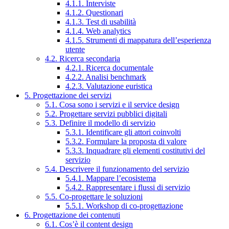
4.1.1. Interviste
4.1.2. Questionari
4.1.3. Test di usabilità
4.1.4. Web analytics
4.1.5. Strumenti di mappatura dell’esperienza
utente
4.2. Ricerca secondaria
4.2.1. Ricerca documentale
4.2.2. Analisi benchmark
4.2.3. Valutazione euristica
5. Progettazione dei servizi
5.1. Cosa sono i servizi e il service design
5.2. Progettare servizi pubblici digitali
5.3. Definire il modello di servizio
5.3.1. Identificare gli attori coinvolti
5.3.2. Formulare la proposta di valore
5.3.3. Inquadrare gli elementi costitutivi del
servizio
5.4. Descrivere il funzionamento del servizio
5.4.1. Mappare l’ecosistema
5.4.2. Rappresentare i flussi di servizio
5.5. Co-progettare le soluzioni
5.5.1. Workshop di co-progettazione
6. Progettazione dei contenuti
6.1. Cos’è il content design