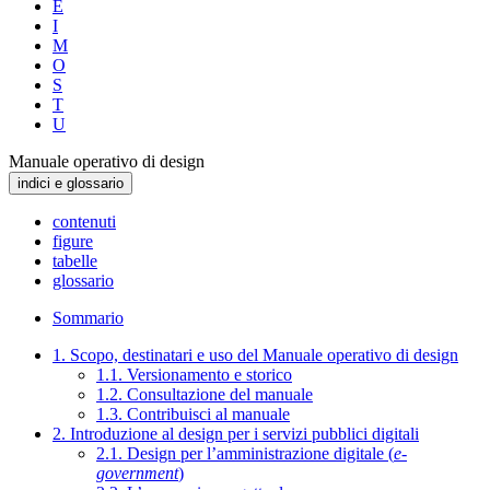
E
I
M
O
S
T
U
Manuale operativo di design
indici e glossario
contenuti
figure
tabelle
glossario
Sommario
1. Scopo, destinatari e uso del Manuale operativo di design
1.1. Versionamento e storico
1.2. Consultazione del manuale
1.3. Contribuisci al manuale
2. Introduzione al design per i servizi pubblici digitali
2.1. Design per l’amministrazione digitale (
e-
government
)