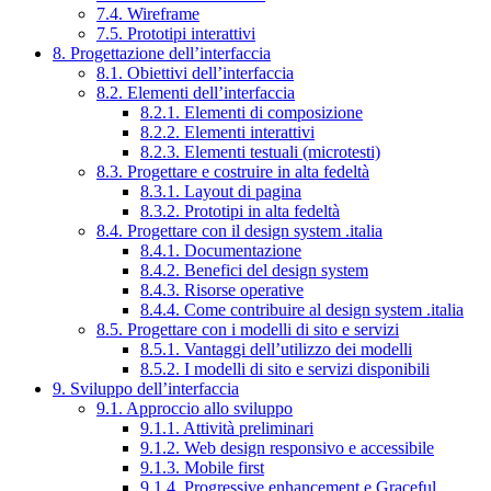
7.4. Wireframe
7.5. Prototipi interattivi
8. Progettazione dell’interfaccia
8.1. Obiettivi dell’interfaccia
8.2. Elementi dell’interfaccia
8.2.1. Elementi di composizione
8.2.2. Elementi interattivi
8.2.3. Elementi testuali (microtesti)
8.3. Progettare e costruire in alta fedeltà
8.3.1. Layout di pagina
8.3.2. Prototipi in alta fedeltà
8.4. Progettare con il design system .italia
8.4.1. Documentazione
8.4.2. Benefici del design system
8.4.3. Risorse operative
8.4.4. Come contribuire al design system .italia
8.5. Progettare con i modelli di sito e servizi
8.5.1. Vantaggi dell’utilizzo dei modelli
8.5.2. I modelli di sito e servizi disponibili
9. Sviluppo dell’interfaccia
9.1. Approccio allo sviluppo
9.1.1. Attività preliminari
9.1.2. Web design responsivo e accessibile
9.1.3. Mobile first
9.1.4. Progressive enhancement e Graceful