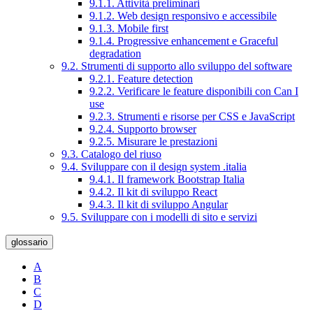
9.1.1. Attività preliminari
9.1.2. Web design responsivo e accessibile
9.1.3. Mobile first
9.1.4. Progressive enhancement e Graceful
degradation
9.2. Strumenti di supporto allo sviluppo del software
9.2.1. Feature detection
9.2.2. Verificare le feature disponibili con Can I
use
9.2.3. Strumenti e risorse per CSS e JavaScript
9.2.4. Supporto browser
9.2.5. Misurare le prestazioni
9.3. Catalogo del riuso
9.4. Sviluppare con il design system .italia
9.4.1. Il framework Bootstrap Italia
9.4.2. Il kit di sviluppo React
9.4.3. Il kit di sviluppo Angular
9.5. Sviluppare con i modelli di sito e servizi
glossario
A
B
C
D