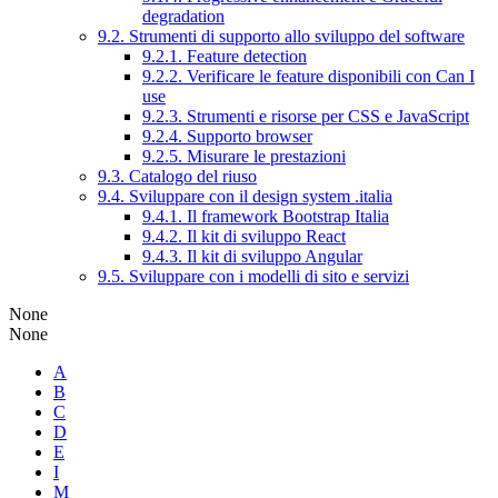
degradation
9.2. Strumenti di supporto allo sviluppo del software
9.2.1. Feature detection
9.2.2. Verificare le feature disponibili con Can I
use
9.2.3. Strumenti e risorse per CSS e JavaScript
9.2.4. Supporto browser
9.2.5. Misurare le prestazioni
9.3. Catalogo del riuso
9.4. Sviluppare con il design system .italia
9.4.1. Il framework Bootstrap Italia
9.4.2. Il kit di sviluppo React
9.4.3. Il kit di sviluppo Angular
9.5. Sviluppare con i modelli di sito e servizi
None
None
A
B
C
D
E
I
M