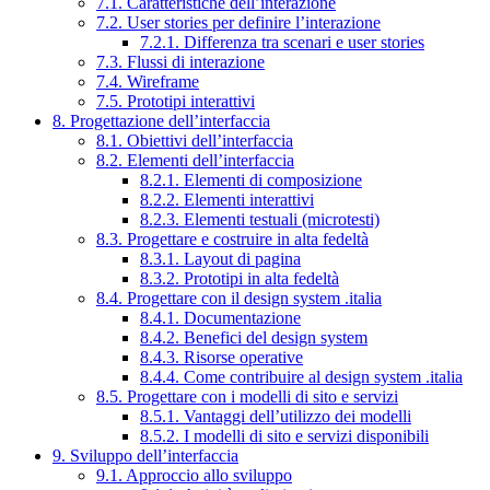
7.1. Caratteristiche dell’interazione
7.2. User stories per definire l’interazione
7.2.1. Differenza tra scenari e user stories
7.3. Flussi di interazione
7.4. Wireframe
7.5. Prototipi interattivi
8. Progettazione dell’interfaccia
8.1. Obiettivi dell’interfaccia
8.2. Elementi dell’interfaccia
8.2.1. Elementi di composizione
8.2.2. Elementi interattivi
8.2.3. Elementi testuali (microtesti)
8.3. Progettare e costruire in alta fedeltà
8.3.1. Layout di pagina
8.3.2. Prototipi in alta fedeltà
8.4. Progettare con il design system .italia
8.4.1. Documentazione
8.4.2. Benefici del design system
8.4.3. Risorse operative
8.4.4. Come contribuire al design system .italia
8.5. Progettare con i modelli di sito e servizi
8.5.1. Vantaggi dell’utilizzo dei modelli
8.5.2. I modelli di sito e servizi disponibili
9. Sviluppo dell’interfaccia
9.1. Approccio allo sviluppo