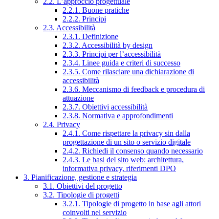
2.2. L’approccio progettuale
2.2.1. Buone pratiche
2.2.2. Principi
2.3. Accessibilità
2.3.1. Definizione
2.3.2. Accessibilità by design
2.3.3. Principi per l’accessibilità
2.3.4. Linee guida e criteri di successo
2.3.5. Come rilasciare una dichiarazione di
accessibilità
2.3.6. Meccanismo di feedback e procedura di
attuazione
2.3.7. Obiettivi accessibilità
2.3.8. Normativa e approfondimenti
2.4. Privacy
2.4.1. Come rispettare la privacy sin dalla
progettazione di un sito o servizio digitale
2.4.2. Richiedi il consenso quando necessario
2.4.3. Le basi del sito web: architettura,
informativa privacy, riferimenti DPO
3. Pianificazione, gestione e strategia
3.1. Obiettivi del progetto
3.2. Tipologie di progetti
3.2.1. Tipologie di progetto in base agli attori
coinvolti nel servizio