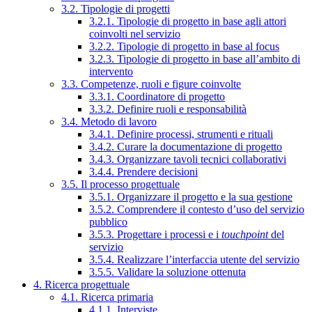
3.2. Tipologie di progetti
3.2.1. Tipologie di progetto in base agli attori
coinvolti nel servizio
3.2.2. Tipologie di progetto in base al focus
3.2.3. Tipologie di progetto in base all’ambito di
intervento
3.3. Competenze, ruoli e figure coinvolte
3.3.1. Coordinatore di progetto
3.3.2. Definire ruoli e responsabilità
3.4. Metodo di lavoro
3.4.1. Definire processi, strumenti e rituali
3.4.2. Curare la documentazione di progetto
3.4.3. Organizzare tavoli tecnici collaborativi
3.4.4. Prendere decisioni
3.5. Il processo progettuale
3.5.1. Organizzare il progetto e la sua gestione
3.5.2. Comprendere il contesto d’uso del servizio
pubblico
3.5.3. Progettare i processi e i
touchpoint
del
servizio
3.5.4. Realizzare l’interfaccia utente del servizio
3.5.5. Validare la soluzione ottenuta
4. Ricerca progettuale
4.1. Ricerca primaria
4.1.1. Interviste