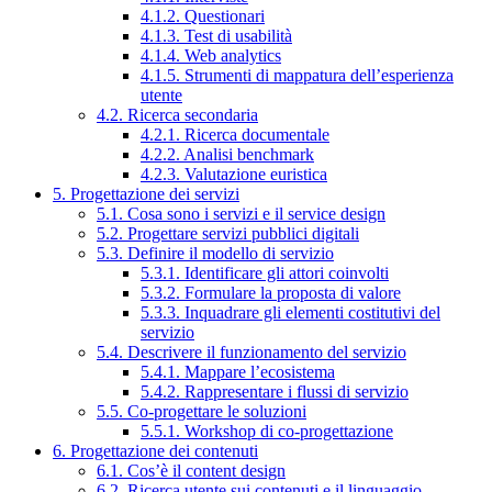
4.1.2. Questionari
4.1.3. Test di usabilità
4.1.4. Web analytics
4.1.5. Strumenti di mappatura dell’esperienza
utente
4.2. Ricerca secondaria
4.2.1. Ricerca documentale
4.2.2. Analisi benchmark
4.2.3. Valutazione euristica
5. Progettazione dei servizi
5.1. Cosa sono i servizi e il service design
5.2. Progettare servizi pubblici digitali
5.3. Definire il modello di servizio
5.3.1. Identificare gli attori coinvolti
5.3.2. Formulare la proposta di valore
5.3.3. Inquadrare gli elementi costitutivi del
servizio
5.4. Descrivere il funzionamento del servizio
5.4.1. Mappare l’ecosistema
5.4.2. Rappresentare i flussi di servizio
5.5. Co-progettare le soluzioni
5.5.1. Workshop di co-progettazione
6. Progettazione dei contenuti
6.1. Cos’è il content design
6.2. Ricerca utente sui contenuti e il linguaggio