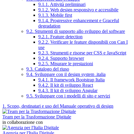
9.1.1. Attività preliminari
9.1.2. Web design responsivo e accessibile
9.1.3. Mobile first
9.1.4. Progressive enhancement e Graceful
degradation
9.2. Strumenti di supporto allo sviluppo del software
9.2.1. Feature detection
9.2.2. Verificare le feature disponibili con Can I
use
9.2.3. Strumenti e risorse per CSS e JavaScript
9.2.4. Supporto browser
9.2.5. Misurare le prestazioni
9.3. Catalogo del riuso
9.4. Sviluppare con il design system .italia
9.4.1. Il framework Bootstrap Italia
9.4.2. Il kit di sviluppo React
9.4.3. Il kit di sviluppo Angular
9.5. Sviluppare con i modelli di sito e servizi
1. Scopo, destinatari e uso del Manuale operativo di design
Team per la Trasformazione Digitale
in collaborazione con
Agenzia per l'Italia Digitale