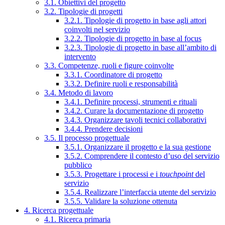
3.1. Obiettivi del progetto
3.2. Tipologie di progetti
3.2.1. Tipologie di progetto in base agli attori
coinvolti nel servizio
3.2.2. Tipologie di progetto in base al focus
3.2.3. Tipologie di progetto in base all’ambito di
intervento
3.3. Competenze, ruoli e figure coinvolte
3.3.1. Coordinatore di progetto
3.3.2. Definire ruoli e responsabilità
3.4. Metodo di lavoro
3.4.1. Definire processi, strumenti e rituali
3.4.2. Curare la documentazione di progetto
3.4.3. Organizzare tavoli tecnici collaborativi
3.4.4. Prendere decisioni
3.5. Il processo progettuale
3.5.1. Organizzare il progetto e la sua gestione
3.5.2. Comprendere il contesto d’uso del servizio
pubblico
3.5.3. Progettare i processi e i
touchpoint
del
servizio
3.5.4. Realizzare l’interfaccia utente del servizio
3.5.5. Validare la soluzione ottenuta
4. Ricerca progettuale
4.1. Ricerca primaria