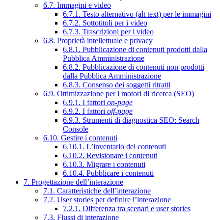
6.7. Immagini e video
6.7.1. Testo alternativo (alt text) per le immagini
6.7.2. Sottotitoli per i video
6.7.3. Trascrizioni per i video
6.8. Proprietà intellettuale e privacy
6.8.1. Pubblicazione di contenuti prodotti dalla
Pubblica Amministrazione
6.8.2. Pubblicazione di contenuti non prodotti
dalla Pubblica Amministrazione
6.8.3. Consenso dei soggetti ritratti
6.9. Ottimizzazione per i motori di ricerca (SEO)
6.9.1. I fattori
on-page
6.9.2. I fattori
off-page
6.9.3. Strumenti di diagnostica SEO: Search
Console
6.10. Gestire i contenuti
6.10.1. L’inventario dei contenuti
6.10.2. Revisionare i contenuti
6.10.3. Migrare i contenuti
6.10.4. Pubblicare i contenuti
7. Progettazione dell’interazione
7.1. Caratteristiche dell’interazione
7.2. User stories per definire l’interazione
7.2.1. Differenza tra scenari e user stories
7.3. Flussi di interazione