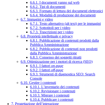
6.6.1. I documenti vanno sul web
6.6.2. Tipi di documenti
6.6.3. Formato di lettura dei documenti elettronici
6.6.4. Modalità di produzione dei documenti
6.7. Immagini e video
6.7.1. Testo alternativo (alt text) per le immagini
6.7.2. Sottotitoli per i video
6.7.3. Trascrizioni per i video
6.8. Proprietà intellettuale e privacy
6.8.1. Pubblicazione di contenuti prodotti dalla
Pubblica Amministrazione
6.8.2. Pubblicazione di contenuti non prodotti
dalla Pubblica Amministrazione
6.8.3. Consenso dei soggetti ritratti
6.9. Ottimizzazione per i motori di ricerca (SEO)
6.9.1. I fattori
on-page
6.9.2. I fattori
off-page
6.9.3. Strumenti di diagnostica SEO: Search
Console
6.10. Gestire i contenuti
6.10.1. L’inventario dei contenuti
6.10.2. Revisionare i contenuti
6.10.3. Migrare i contenuti
6.10.4. Pubblicare i contenuti
7. Progettazione dell’interazione