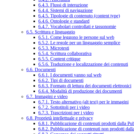
6.4.3. Flussi di interazione
6.4.4. Sistemi di navigazione
6.4.5. Tipologie di contenuto (content type)
6.4.6. Ontologie e standard
6.4.7. Vocabolari controllati e tassonomie
6.5. Scrittura e linguaggio
6.5.1. Come leggono le persone sul web
6.5.2. Le regole per un linguaggio semplice
6.5.3. Microtesti
6.5.4. Scrittura collaborativa
6.5.5. Content critique
6.5.6. Traduzione e localizzazione dei contenuti
6.6. Documenti
6.6.1. I documenti vanno sul web
6.6.2. Tipi di documenti
6.6.3. Formato di lettura dei documenti elettronici
6.6.4. Modalità di produzione dei documenti
6.7. Immagini e video
6.7.1. Testo alternativo (alt text) per le immagini
6.7.2. Sottotitoli per i video
6.7.3. Trascrizioni per i video
6.8. Proprietà intellettuale e privacy
6.8.1. Pubblicazione di contenuti prodotti dalla P
6.8.2. Pubblicazione di contenuti non prodotti dal