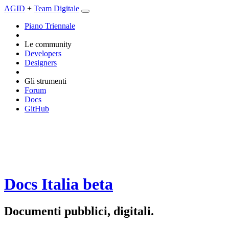
AGID
+
Team Digitale
Piano Triennale
Le community
Developers
Designers
Gli strumenti
Forum
Docs
GitHub
Docs Italia
beta
Documenti pubblici, digitali.