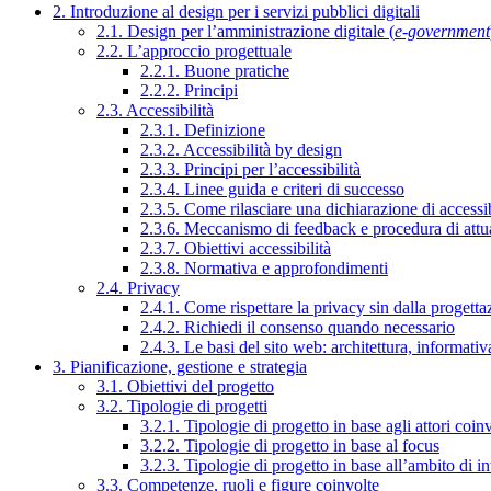
2. Introduzione al design per i servizi pubblici digitali
2.1. Design per l’amministrazione digitale (
e-government
2.2. L’approccio progettuale
2.2.1. Buone pratiche
2.2.2. Principi
2.3. Accessibilità
2.3.1. Definizione
2.3.2. Accessibilità by design
2.3.3. Principi per l’accessibilità
2.3.4. Linee guida e criteri di successo
2.3.5. Come rilasciare una dichiarazione di accessib
2.3.6. Meccanismo di feedback e procedura di attu
2.3.7. Obiettivi accessibilità
2.3.8. Normativa e approfondimenti
2.4. Privacy
2.4.1. Come rispettare la privacy sin dalla progettaz
2.4.2. Richiedi il consenso quando necessario
2.4.3. Le basi del sito web: architettura, informati
3. Pianificazione, gestione e strategia
3.1. Obiettivi del progetto
3.2. Tipologie di progetti
3.2.1. Tipologie di progetto in base agli attori coinv
3.2.2. Tipologie di progetto in base al focus
3.2.3. Tipologie di progetto in base all’ambito di i
3.3. Competenze, ruoli e figure coinvolte