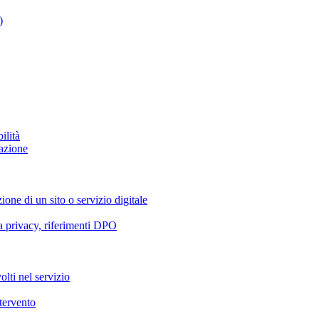
)
ilità
azione
ione di un sito o servizio digitale
va privacy, riferimenti DPO
olti nel servizio
ntervento