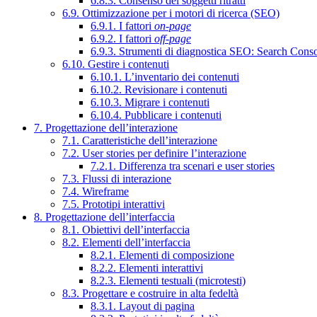
6.8.3. Consenso dei soggetti ritratti
6.9. Ottimizzazione per i motori di ricerca (SEO)
6.9.1. I fattori
on-page
6.9.2. I fattori
off-page
6.9.3. Strumenti di diagnostica SEO: Search Cons
6.10. Gestire i contenuti
6.10.1. L’inventario dei contenuti
6.10.2. Revisionare i contenuti
6.10.3. Migrare i contenuti
6.10.4. Pubblicare i contenuti
7. Progettazione dell’interazione
7.1. Caratteristiche dell’interazione
7.2. User stories per definire l’interazione
7.2.1. Differenza tra scenari e user stories
7.3. Flussi di interazione
7.4. Wireframe
7.5. Prototipi interattivi
8. Progettazione dell’interfaccia
8.1. Obiettivi dell’interfaccia
8.2. Elementi dell’interfaccia
8.2.1. Elementi di composizione
8.2.2. Elementi interattivi
8.2.3. Elementi testuali (microtesti)
8.3. Progettare e costruire in alta fedeltà
8.3.1. Layout di pagina