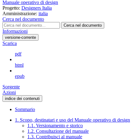
Manuale operativo di design
Progetto:
Designers Italia
Amministrazione:
italia
Cerca nel documento
Cerca nel documento
Informazioni
versione-corrente
Scarica
pdf
html
epub
Sorgente
Azioni
indice dei contenuti
Sommario
1. Scopo, destinatari e uso del Manuale operativo di design
1.1. Versionamento e storico
1.2. Consultazione del manuale
1.3. Contribuisci al manuale