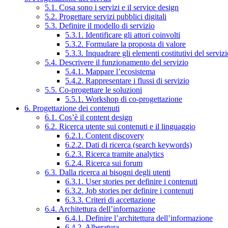
5.1. Cosa sono i servizi e il service design
5.2. Progettare servizi pubblici digitali
5.3. Definire il modello di servizio
5.3.1. Identificare gli attori coinvolti
5.3.2. Formulare la proposta di valore
5.3.3. Inquadrare gli elementi costitutivi del serviz
5.4. Descrivere il funzionamento del servizio
5.4.1. Mappare l’ecosistema
5.4.2. Rappresentare i flussi di servizio
5.5. Co-progettare le soluzioni
5.5.1. Workshop di co-progettazione
6. Progettazione dei contenuti
6.1. Cos’è il content design
6.2. Ricerca utente sui contenuti e il linguaggio
6.2.1. Content discovery
6.2.2. Dati di ricerca (search keywords)
6.2.3. Ricerca tramite analytics
6.2.4. Ricerca sui forum
6.3. Dalla ricerca ai bisogni degli utenti
6.3.1. User stories per definire i contenuti
6.3.2. Job stories per definire i contenuti
6.3.3. Criteri di accettazione
6.4. Architettura dell’informazione
6.4.1. Definire l’architettura dell’informazione
6.4.2. Alberatura