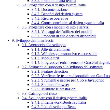
8.3.2. Prototipi in alta fedeltà
8.4. Progettare con il design system .italia
8.4.1. Documentazione
8.4.2. Benefici del design system
8.4.3. Risorse operative
8.4.4. Come contribuire al design system .italia
8.5. Progettare con i modelli di sito e servizi
8.5.1. Vantaggi dell’utilizzo dei modelli
8.5.2. I modelli di sito e servizi disponibili
9. Sviluppo dell’interfaccia
9.1. Approccio allo sviluppo
9.1.1. Attività preliminari
9.1.2. Web design responsivo e accessibile
9.1.3. Mobile first
9.1.4. Progressive enhancement e Graceful degrad
9.2. Strumenti di supporto allo sviluppo del software
9.2.1. Feature detection
9.2.2. Verificare le feature disponibili con Can I us
9.2.3. Strumenti e risorse per CSS e JavaScript
9.2.4. Supporto browser
9.2.5. Misurare le prestazioni
9.3. Catalogo del riuso
9.4. Sviluppare con il design system .italia
9.4.1. Il framework Bootstrap Italia
9.4.2. Il kit di sviluppo React