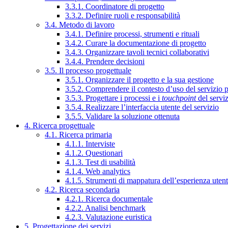
3.3.1. Coordinatore di progetto
3.3.2. Definire ruoli e responsabilità
3.4. Metodo di lavoro
3.4.1. Definire processi, strumenti e rituali
3.4.2. Curare la documentazione di progetto
3.4.3. Organizzare tavoli tecnici collaborativi
3.4.4. Prendere decisioni
3.5. Il processo progettuale
3.5.1. Organizzare il progetto e la sua gestione
3.5.2. Comprendere il contesto d’uso del servizio 
3.5.3. Progettare i processi e i
touchpoint
del servi
3.5.4. Realizzare l’interfaccia utente del servizio
3.5.5. Validare la soluzione ottenuta
4. Ricerca progettuale
4.1. Ricerca primaria
4.1.1. Interviste
4.1.2. Questionari
4.1.3. Test di usabilità
4.1.4. Web analytics
4.1.5. Strumenti di mappatura dell’esperienza uten
4.2. Ricerca secondaria
4.2.1. Ricerca documentale
4.2.2. Analisi benchmark
4.2.3. Valutazione euristica
5. Progettazione dei servizi