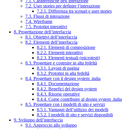
7.1. Caratteristiche dell’interazione
7.2. User stories per definire l’interazione
7.2.1. Differenza tra scenari e user stories
7.3. Flussi di interazione
7.4. Wireframe
7.5. Prototipi interattivi
8. Progettazione dell’interfaccia
8.1. Obiettivi dell’interfaccia
8.2. Elementi dell’interfaccia
8.2.1. Elementi di composizione
8.2.2. Elementi interattivi
8.2.3. Elementi testuali (microtesti)
8.3. Progettare e costruire in alta fedeltà
8.3.1. Layout di pagina
8.3.2. Prototipi in alta fedeltà
8.4. Progettare con il design system .italia
8.4.1. Documentazione
8.4.2. Benefici del design system
8.4.3. Risorse operative
8.4.4. Come contribuire al design system .italia
8.5. Progettare con i modelli di sito e servizi
8.5.1. Vantaggi dell’utilizzo dei modelli
8.5.2. I modelli di sito e servizi disponibili
9. Sviluppo dell’interfaccia
9.1. Approccio allo sviluppo