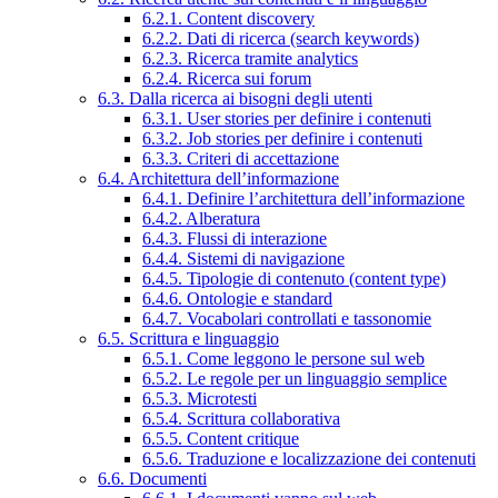
6.2.1. Content discovery
6.2.2. Dati di ricerca (search keywords)
6.2.3. Ricerca tramite analytics
6.2.4. Ricerca sui forum
6.3. Dalla ricerca ai bisogni degli utenti
6.3.1. User stories per definire i contenuti
6.3.2. Job stories per definire i contenuti
6.3.3. Criteri di accettazione
6.4. Architettura dell’informazione
6.4.1. Definire l’architettura dell’informazione
6.4.2. Alberatura
6.4.3. Flussi di interazione
6.4.4. Sistemi di navigazione
6.4.5. Tipologie di contenuto (content type)
6.4.6. Ontologie e standard
6.4.7. Vocabolari controllati e tassonomie
6.5. Scrittura e linguaggio
6.5.1. Come leggono le persone sul web
6.5.2. Le regole per un linguaggio semplice
6.5.3. Microtesti
6.5.4. Scrittura collaborativa
6.5.5. Content critique
6.5.6. Traduzione e localizzazione dei contenuti
6.6. Documenti