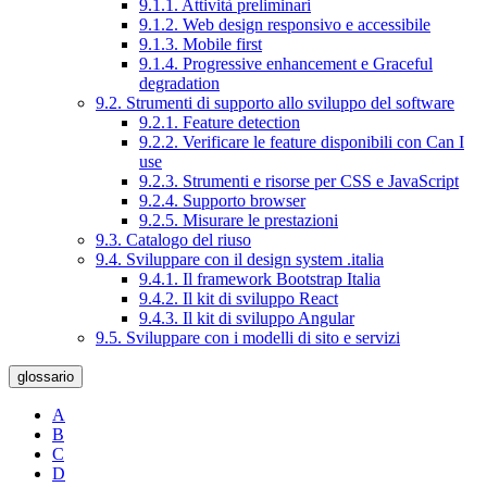
9.1.1. Attività preliminari
9.1.2. Web design responsivo e accessibile
9.1.3. Mobile first
9.1.4. Progressive enhancement e Graceful
degradation
9.2. Strumenti di supporto allo sviluppo del software
9.2.1. Feature detection
9.2.2. Verificare le feature disponibili con Can I
use
9.2.3. Strumenti e risorse per CSS e JavaScript
9.2.4. Supporto browser
9.2.5. Misurare le prestazioni
9.3. Catalogo del riuso
9.4. Sviluppare con il design system .italia
9.4.1. Il framework Bootstrap Italia
9.4.2. Il kit di sviluppo React
9.4.3. Il kit di sviluppo Angular
9.5. Sviluppare con i modelli di sito e servizi
glossario
A
B
C
D