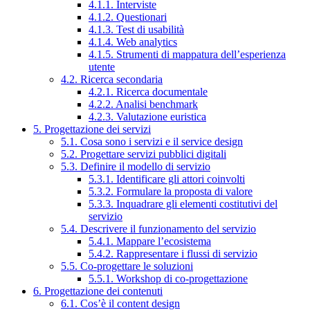
4.1.1. Interviste
4.1.2. Questionari
4.1.3. Test di usabilità
4.1.4. Web analytics
4.1.5. Strumenti di mappatura dell’esperienza
utente
4.2. Ricerca secondaria
4.2.1. Ricerca documentale
4.2.2. Analisi benchmark
4.2.3. Valutazione euristica
5. Progettazione dei servizi
5.1. Cosa sono i servizi e il service design
5.2. Progettare servizi pubblici digitali
5.3. Definire il modello di servizio
5.3.1. Identificare gli attori coinvolti
5.3.2. Formulare la proposta di valore
5.3.3. Inquadrare gli elementi costitutivi del
servizio
5.4. Descrivere il funzionamento del servizio
5.4.1. Mappare l’ecosistema
5.4.2. Rappresentare i flussi di servizio
5.5. Co-progettare le soluzioni
5.5.1. Workshop di co-progettazione
6. Progettazione dei contenuti
6.1. Cos’è il content design