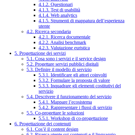
4.1.2. Questionari
4.1.3. Test di usabilità
4.1.4. Web analytics
4.1.5. Strumenti di mappatura dell’esperienza
utente
4.2. Ricerca secondaria
4.2.1. Ricerca documentale
4.2.2. Analisi benchmark
4.2.3. Valutazione euristica
5. Progettazione dei servizi
5.1. Cosa sono i servizi e il service design
5.2. Progettare servizi pubblici digitali
5.3. Definire il modello di servizio
5.3.1. Identificare gli attori coinvolti
5.3.2. Formulare la proposta di valore
5.3.3. Inquadrare gli elementi costitutivi del
servizio
5.4. Descrivere il funzionamento del servizio
5.4.1. Mappare l’ecosistema
5.4.2. Rappresentare i flussi di servizio
5.5. Co-progettare le soluzioni
5.5.1. Workshop di co-progettazione
6. Progettazione dei contenuti
6.1. Cos’è il content design
6.2. Ricerca utente sui contenuti e il linguaggio