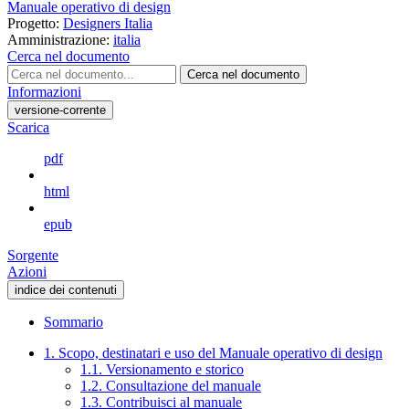
Manuale operativo di design
Progetto:
Designers Italia
Amministrazione:
italia
Cerca nel documento
Cerca nel documento
Informazioni
versione-corrente
Scarica
pdf
html
epub
Sorgente
Azioni
indice dei contenuti
Sommario
1. Scopo, destinatari e uso del Manuale operativo di design
1.1. Versionamento e storico
1.2. Consultazione del manuale
1.3. Contribuisci al manuale