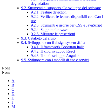
degradation
9.2. Strumenti di supporto allo sviluppo del software
9.2.1. Feature detection
9.2.2. Verificare le feature disponibili con Can I
use
9.2.3. Strumenti e risorse per CSS e JavaScript
9.2.4. Supporto browser
9.2.5. Misurare le prestazioni
9.3. Catalogo del riuso
9.4. Sviluppare con il design system .italia
9.4.1. Il framework Bootstrap Italia
9.4.2. Il kit di sviluppo React
9.4.3. Il kit di sviluppo Angular
9.5. Sviluppare con i modelli di sito e servizi
None
None
A
B
C
D
E
I
M