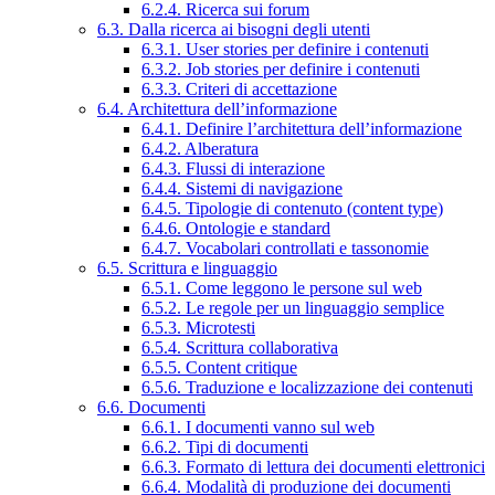
6.2.4. Ricerca sui forum
6.3. Dalla ricerca ai bisogni degli utenti
6.3.1. User stories per definire i contenuti
6.3.2. Job stories per definire i contenuti
6.3.3. Criteri di accettazione
6.4. Architettura dell’informazione
6.4.1. Definire l’architettura dell’informazione
6.4.2. Alberatura
6.4.3. Flussi di interazione
6.4.4. Sistemi di navigazione
6.4.5. Tipologie di contenuto (content type)
6.4.6. Ontologie e standard
6.4.7. Vocabolari controllati e tassonomie
6.5. Scrittura e linguaggio
6.5.1. Come leggono le persone sul web
6.5.2. Le regole per un linguaggio semplice
6.5.3. Microtesti
6.5.4. Scrittura collaborativa
6.5.5. Content critique
6.5.6. Traduzione e localizzazione dei contenuti
6.6. Documenti
6.6.1. I documenti vanno sul web
6.6.2. Tipi di documenti
6.6.3. Formato di lettura dei documenti elettronici
6.6.4. Modalità di produzione dei documenti