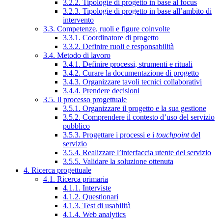
3.2.2. Tipologie di progetto in base al focus
3.2.3. Tipologie di progetto in base all’ambito di
intervento
3.3. Competenze, ruoli e figure coinvolte
3.3.1. Coordinatore di progetto
3.3.2. Definire ruoli e responsabilità
3.4. Metodo di lavoro
3.4.1. Definire processi, strumenti e rituali
3.4.2. Curare la documentazione di progetto
3.4.3. Organizzare tavoli tecnici collaborativi
3.4.4. Prendere decisioni
3.5. Il processo progettuale
3.5.1. Organizzare il progetto e la sua gestione
3.5.2. Comprendere il contesto d’uso del servizio
pubblico
3.5.3. Progettare i processi e i
touchpoint
del
servizio
3.5.4. Realizzare l’interfaccia utente del servizio
3.5.5. Validare la soluzione ottenuta
4. Ricerca progettuale
4.1. Ricerca primaria
4.1.1. Interviste
4.1.2. Questionari
4.1.3. Test di usabilità
4.1.4. Web analytics