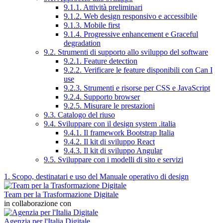
9.1.1. Attività preliminari
9.1.2. Web design responsivo e accessibile
9.1.3. Mobile first
9.1.4. Progressive enhancement e Graceful
degradation
9.2. Strumenti di supporto allo sviluppo del software
9.2.1. Feature detection
9.2.2. Verificare le feature disponibili con Can I
use
9.2.3. Strumenti e risorse per CSS e JavaScript
9.2.4. Supporto browser
9.2.5. Misurare le prestazioni
9.3. Catalogo del riuso
9.4. Sviluppare con il design system .italia
9.4.1. Il framework Bootstrap Italia
9.4.2. Il kit di sviluppo React
9.4.3. Il kit di sviluppo Angular
9.5. Sviluppare con i modelli di sito e servizi
1. Scopo, destinatari e uso del Manuale operativo di design
Team per la Trasformazione Digitale
in collaborazione con
Agenzia per l'Italia Digitale