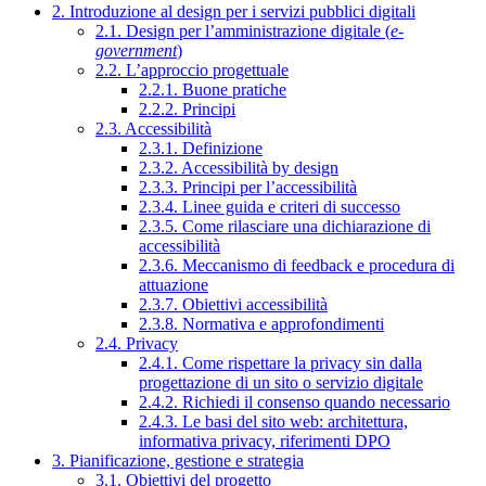
2. Introduzione al design per i servizi pubblici digitali
2.1. Design per l’amministrazione digitale (
e-
government
)
2.2. L’approccio progettuale
2.2.1. Buone pratiche
2.2.2. Principi
2.3. Accessibilità
2.3.1. Definizione
2.3.2. Accessibilità by design
2.3.3. Principi per l’accessibilità
2.3.4. Linee guida e criteri di successo
2.3.5. Come rilasciare una dichiarazione di
accessibilità
2.3.6. Meccanismo di feedback e procedura di
attuazione
2.3.7. Obiettivi accessibilità
2.3.8. Normativa e approfondimenti
2.4. Privacy
2.4.1. Come rispettare la privacy sin dalla
progettazione di un sito o servizio digitale
2.4.2. Richiedi il consenso quando necessario
2.4.3. Le basi del sito web: architettura,
informativa privacy, riferimenti DPO
3. Pianificazione, gestione e strategia
3.1. Obiettivi del progetto