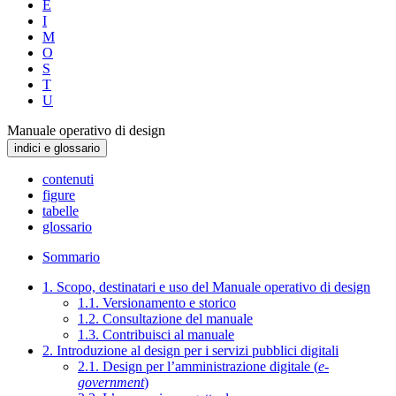
E
I
M
O
S
T
U
Manuale operativo di design
indici e glossario
contenuti
figure
tabelle
glossario
Sommario
1. Scopo, destinatari e uso del Manuale operativo di design
1.1. Versionamento e storico
1.2. Consultazione del manuale
1.3. Contribuisci al manuale
2. Introduzione al design per i servizi pubblici digitali
2.1. Design per l’amministrazione digitale (
e-
government
)