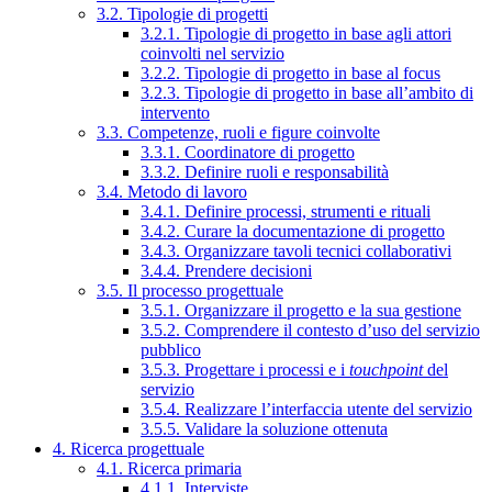
3.2. Tipologie di progetti
3.2.1. Tipologie di progetto in base agli attori
coinvolti nel servizio
3.2.2. Tipologie di progetto in base al focus
3.2.3. Tipologie di progetto in base all’ambito di
intervento
3.3. Competenze, ruoli e figure coinvolte
3.3.1. Coordinatore di progetto
3.3.2. Definire ruoli e responsabilità
3.4. Metodo di lavoro
3.4.1. Definire processi, strumenti e rituali
3.4.2. Curare la documentazione di progetto
3.4.3. Organizzare tavoli tecnici collaborativi
3.4.4. Prendere decisioni
3.5. Il processo progettuale
3.5.1. Organizzare il progetto e la sua gestione
3.5.2. Comprendere il contesto d’uso del servizio
pubblico
3.5.3. Progettare i processi e i
touchpoint
del
servizio
3.5.4. Realizzare l’interfaccia utente del servizio
3.5.5. Validare la soluzione ottenuta
4. Ricerca progettuale
4.1. Ricerca primaria
4.1.1. Interviste