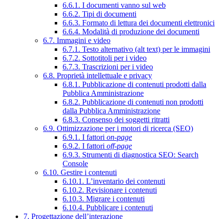
6.6.1. I documenti vanno sul web
6.6.2. Tipi di documenti
6.6.3. Formato di lettura dei documenti elettronici
6.6.4. Modalità di produzione dei documenti
6.7. Immagini e video
6.7.1. Testo alternativo (alt text) per le immagini
6.7.2. Sottotitoli per i video
6.7.3. Trascrizioni per i video
6.8. Proprietà intellettuale e privacy
6.8.1. Pubblicazione di contenuti prodotti dalla
Pubblica Amministrazione
6.8.2. Pubblicazione di contenuti non prodotti
dalla Pubblica Amministrazione
6.8.3. Consenso dei soggetti ritratti
6.9. Ottimizzazione per i motori di ricerca (SEO)
6.9.1. I fattori
on-page
6.9.2. I fattori
off-page
6.9.3. Strumenti di diagnostica SEO: Search
Console
6.10. Gestire i contenuti
6.10.1. L’inventario dei contenuti
6.10.2. Revisionare i contenuti
6.10.3. Migrare i contenuti
6.10.4. Pubblicare i contenuti
7. Progettazione dell’interazione