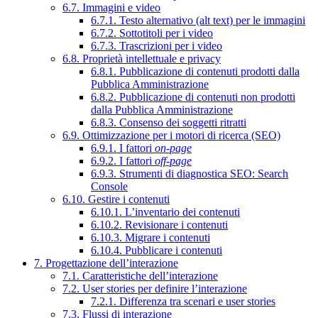
6.7. Immagini e video
6.7.1. Testo alternativo (alt text) per le immagini
6.7.2. Sottotitoli per i video
6.7.3. Trascrizioni per i video
6.8. Proprietà intellettuale e privacy
6.8.1. Pubblicazione di contenuti prodotti dalla
Pubblica Amministrazione
6.8.2. Pubblicazione di contenuti non prodotti
dalla Pubblica Amministrazione
6.8.3. Consenso dei soggetti ritratti
6.9. Ottimizzazione per i motori di ricerca (SEO)
6.9.1. I fattori
on-page
6.9.2. I fattori
off-page
6.9.3. Strumenti di diagnostica SEO: Search
Console
6.10. Gestire i contenuti
6.10.1. L’inventario dei contenuti
6.10.2. Revisionare i contenuti
6.10.3. Migrare i contenuti
6.10.4. Pubblicare i contenuti
7. Progettazione dell’interazione
7.1. Caratteristiche dell’interazione
7.2. User stories per definire l’interazione
7.2.1. Differenza tra scenari e user stories
7.3. Flussi di interazione