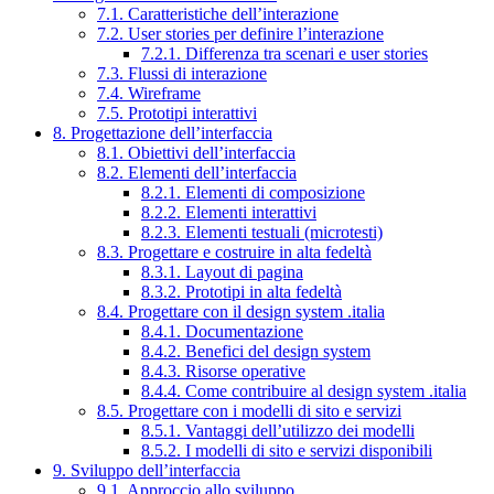
7.1. Caratteristiche dell’interazione
7.2. User stories per definire l’interazione
7.2.1. Differenza tra scenari e user stories
7.3. Flussi di interazione
7.4. Wireframe
7.5. Prototipi interattivi
8. Progettazione dell’interfaccia
8.1. Obiettivi dell’interfaccia
8.2. Elementi dell’interfaccia
8.2.1. Elementi di composizione
8.2.2. Elementi interattivi
8.2.3. Elementi testuali (microtesti)
8.3. Progettare e costruire in alta fedeltà
8.3.1. Layout di pagina
8.3.2. Prototipi in alta fedeltà
8.4. Progettare con il design system .italia
8.4.1. Documentazione
8.4.2. Benefici del design system
8.4.3. Risorse operative
8.4.4. Come contribuire al design system .italia
8.5. Progettare con i modelli di sito e servizi
8.5.1. Vantaggi dell’utilizzo dei modelli
8.5.2. I modelli di sito e servizi disponibili
9. Sviluppo dell’interfaccia
9.1. Approccio allo sviluppo