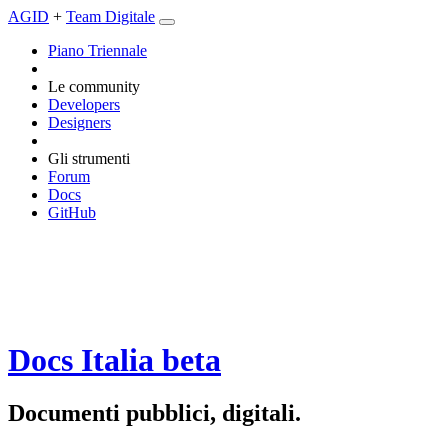
AGID
+
Team Digitale
Piano Triennale
Le community
Developers
Designers
Gli strumenti
Forum
Docs
GitHub
Docs Italia
beta
Documenti pubblici, digitali.