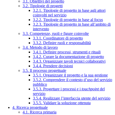
3.1. Obiettivi del progetto
3.2. Tipologie di progetti
3.2.1. Tipologie di progetto in base agli attori
coinvolti nel servizio
3.2.2. Tipologie di progetto in base al focus
3.2.3. Tipologie di progetto in base all’ambito di
intervento
3.3. Competenze, ruoli e figure coinvolte
3.3.1. Coordinatore di progetto
3.3.2. Definire ruoli e responsabilità
3.4. Metodo di lavoro
3.4.1. Definire processi, strumenti e rituali
3.4.2. Curare la documentazione di progetto
3.4.3. Organizzare tavoli tecnici collaborativi
3.4.4. Prendere decisioni
3.5. Il processo progettuale
3.5.1. Organizzare il progetto e la sua gestione
3.5.2. Comprendere il contesto d’uso del servizio
pubblico
3.5.3. Progettare i processi e i
touchpoint
del
servizio
3.5.4. Realizzare l’interfaccia utente del servizio
3.5.5. Validare la soluzione ottenuta
4. Ricerca progettuale
4.1. Ricerca primaria