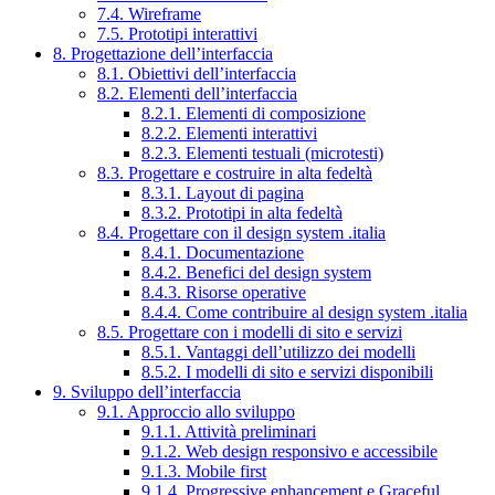
7.4. Wireframe
7.5. Prototipi interattivi
8. Progettazione dell’interfaccia
8.1. Obiettivi dell’interfaccia
8.2. Elementi dell’interfaccia
8.2.1. Elementi di composizione
8.2.2. Elementi interattivi
8.2.3. Elementi testuali (microtesti)
8.3. Progettare e costruire in alta fedeltà
8.3.1. Layout di pagina
8.3.2. Prototipi in alta fedeltà
8.4. Progettare con il design system .italia
8.4.1. Documentazione
8.4.2. Benefici del design system
8.4.3. Risorse operative
8.4.4. Come contribuire al design system .italia
8.5. Progettare con i modelli di sito e servizi
8.5.1. Vantaggi dell’utilizzo dei modelli
8.5.2. I modelli di sito e servizi disponibili
9. Sviluppo dell’interfaccia
9.1. Approccio allo sviluppo
9.1.1. Attività preliminari
9.1.2. Web design responsivo e accessibile
9.1.3. Mobile first
9.1.4. Progressive enhancement e Graceful