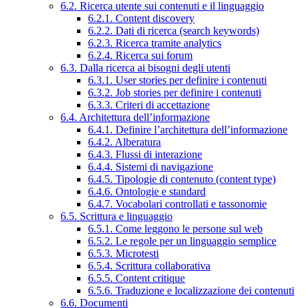
6.2. Ricerca utente sui contenuti e il linguaggio
6.2.1. Content discovery
6.2.2. Dati di ricerca (search keywords)
6.2.3. Ricerca tramite analytics
6.2.4. Ricerca sui forum
6.3. Dalla ricerca ai bisogni degli utenti
6.3.1. User stories per definire i contenuti
6.3.2. Job stories per definire i contenuti
6.3.3. Criteri di accettazione
6.4. Architettura dell’informazione
6.4.1. Definire l’architettura dell’informazione
6.4.2. Alberatura
6.4.3. Flussi di interazione
6.4.4. Sistemi di navigazione
6.4.5. Tipologie di contenuto (content type)
6.4.6. Ontologie e standard
6.4.7. Vocabolari controllati e tassonomie
6.5. Scrittura e linguaggio
6.5.1. Come leggono le persone sul web
6.5.2. Le regole per un linguaggio semplice
6.5.3. Microtesti
6.5.4. Scrittura collaborativa
6.5.5. Content critique
6.5.6. Traduzione e localizzazione dei contenuti
6.6. Documenti