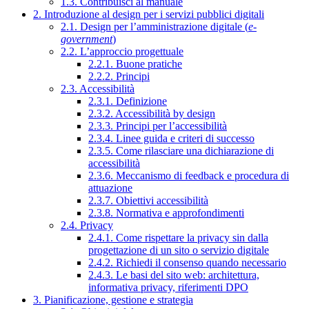
1.3. Contribuisci al manuale
2. Introduzione al design per i servizi pubblici digitali
2.1. Design per l’amministrazione digitale (
e-
government
)
2.2. L’approccio progettuale
2.2.1. Buone pratiche
2.2.2. Principi
2.3. Accessibilità
2.3.1. Definizione
2.3.2. Accessibilità by design
2.3.3. Principi per l’accessibilità
2.3.4. Linee guida e criteri di successo
2.3.5. Come rilasciare una dichiarazione di
accessibilità
2.3.6. Meccanismo di feedback e procedura di
attuazione
2.3.7. Obiettivi accessibilità
2.3.8. Normativa e approfondimenti
2.4. Privacy
2.4.1. Come rispettare la privacy sin dalla
progettazione di un sito o servizio digitale
2.4.2. Richiedi il consenso quando necessario
2.4.3. Le basi del sito web: architettura,
informativa privacy, riferimenti DPO
3. Pianificazione, gestione e strategia