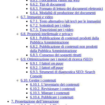
6.6.1. I documenti vanno sul web
6.6.2. Tipi di documenti
6.6.3. Formato di lettura dei documenti elettronici
6.6.4. Modalità di produzione dei documenti
6.7. Immagini e video
6.7.1. Testo alternativo (alt text) per le immagini
6.7.2. Sottotitoli per i video
6.7.3. Trascrizioni per i video
6.8. Proprietà intellettuale e privacy
6.8.1. Pubblicazione di contenuti prodotti dalla
Pubblica Amministrazione
6.8.2. Pubblicazione di contenuti non prodotti
dalla Pubblica Amministrazione
6.8.3. Consenso dei soggetti ritratti
6.9. Ottimizzazione per i motori di ricerca (SEO)
6.9.1. I fattori
on-page
6.9.2. I fattori
off-page
6.9.3. Strumenti di diagnostica SEO: Search
Console
6.10. Gestire i contenuti
6.10.1. L’inventario dei contenuti
6.10.2. Revisionare i contenuti
6.10.3. Migrare i contenuti
6.10.4. Pubblicare i contenuti
7. Progettazione dell’interazione