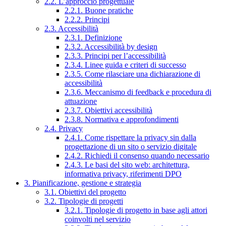
2.2. L’approccio progettuale
2.2.1. Buone pratiche
2.2.2. Principi
2.3. Accessibilità
2.3.1. Definizione
2.3.2. Accessibilità by design
2.3.3. Principi per l’accessibilità
2.3.4. Linee guida e criteri di successo
2.3.5. Come rilasciare una dichiarazione di
accessibilità
2.3.6. Meccanismo di feedback e procedura di
attuazione
2.3.7. Obiettivi accessibilità
2.3.8. Normativa e approfondimenti
2.4. Privacy
2.4.1. Come rispettare la privacy sin dalla
progettazione di un sito o servizio digitale
2.4.2. Richiedi il consenso quando necessario
2.4.3. Le basi del sito web: architettura,
informativa privacy, riferimenti DPO
3. Pianificazione, gestione e strategia
3.1. Obiettivi del progetto
3.2. Tipologie di progetti
3.2.1. Tipologie di progetto in base agli attori
coinvolti nel servizio