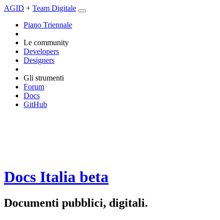
AGID
+
Team Digitale
Piano Triennale
Le community
Developers
Designers
Gli strumenti
Forum
Docs
GitHub
Docs Italia
beta
Documenti pubblici, digitali.