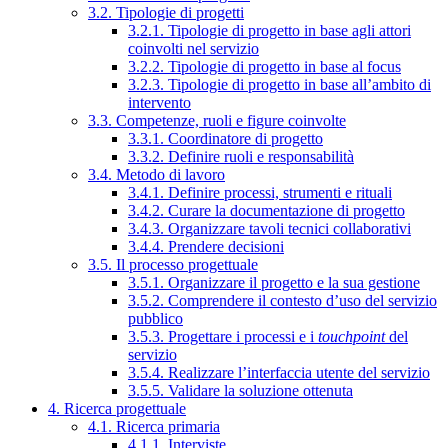
3.2. Tipologie di progetti
3.2.1. Tipologie di progetto in base agli attori
coinvolti nel servizio
3.2.2. Tipologie di progetto in base al focus
3.2.3. Tipologie di progetto in base all’ambito di
intervento
3.3. Competenze, ruoli e figure coinvolte
3.3.1. Coordinatore di progetto
3.3.2. Definire ruoli e responsabilità
3.4. Metodo di lavoro
3.4.1. Definire processi, strumenti e rituali
3.4.2. Curare la documentazione di progetto
3.4.3. Organizzare tavoli tecnici collaborativi
3.4.4. Prendere decisioni
3.5. Il processo progettuale
3.5.1. Organizzare il progetto e la sua gestione
3.5.2. Comprendere il contesto d’uso del servizio
pubblico
3.5.3. Progettare i processi e i
touchpoint
del
servizio
3.5.4. Realizzare l’interfaccia utente del servizio
3.5.5. Validare la soluzione ottenuta
4. Ricerca progettuale
4.1. Ricerca primaria
4.1.1. Interviste