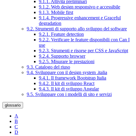
9.1.1. Attività preliminari
9.1.2. Web design responsivo e accessibile
9.1.3. Mobile first
9.1.4. Progressive enhancement e Graceful
degradation
9.2. Strumenti di supporto allo sviluppo del software
9.2.1. Feature detection
9.2.2. Verificare le feature disponibili con Can I
use
9.2.3. Strumenti e risorse per CSS e JavaScript
9.2.4. Supporto browser
9.2.5. Misurare le prestazioni
9.3. Catalogo del riuso
9.4. Sviluppare con il design system .italia
9.4.1. Il framework Bootstrap Italia
9.4.2. Il kit di sviluppo React
9.4.3. Il kit di sviluppo Angular
9.5. Sviluppare con i modelli di sito e servizi
glossario
A
B
C
D