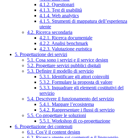
4.1.2. Questionari
4.1.3. Test di usabilità
4.1.4. Web analytics
4.1.5. Strumenti di mappatura dell’esperienza
utente
4.2. Ricerca secondaria
4.2.1. Ricerca documentale
4.2.2. Analisi benchmark
4.2.3. Valutazione euristica
5. Progettazione dei servizi
5.1. Cosa sono i servizi e il service design
5.2. Progettare servizi pubblici digitali
5.3. Definire il modello di servizio
5.3.1. Identificare gli attori coinvolti
5.3.2. Formulare la proposta di valore
5.3.3. Inquadrare gli elementi costitutivi del
servizio
5.4. Descrivere il funzionamento del servizio
5.4.1. Mappare l’ecosistema
5.4.2. Rappresentare i flussi di servizio
5.5. Co-progettare le soluzioni
5.5.1. Workshop di co-progettazione
6. Progettazione dei contenuti
6.1. Cos’è il content design
6.2. Ricerca utente sui contenuti e il linguaggio