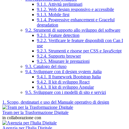
9.1.1. Attività preliminari
9.1.2. Web design responsivo e accessibile
9.1.3. Mobile first
9.1.4. Progressive enhancement e Graceful
degradation
9.2. Strumenti di supporto allo sviluppo del software
9.2.1. Feature detection
9.2.2. Verificare le feature disponibili con Can I
use
9.2.3. Strumenti e risorse per CSS e JavaScript
9.2.4. Supporto browser
9.2.5. Misurare le prestazioni
9.3. Catalogo del riuso
9.4. Sviluppare con il design system .italia
9.4.1. Il framework Bootstrap Italia
9.4.2. Il kit di sviluppo React
9.4.3. Il kit di sviluppo Angular
9.5. Sviluppare con i modelli di sito e servizi
1. Scopo, destinatari e uso del Manuale operativo di design
Team per la Trasformazione Digitale
in collaborazione con
Agenzia per l'Italia Digitale