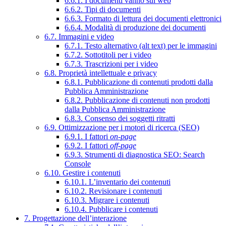
6.6.1. I documenti vanno sul web
6.6.2. Tipi di documenti
6.6.3. Formato di lettura dei documenti elettronici
6.6.4. Modalità di produzione dei documenti
6.7. Immagini e video
6.7.1. Testo alternativo (alt text) per le immagini
6.7.2. Sottotitoli per i video
6.7.3. Trascrizioni per i video
6.8. Proprietà intellettuale e privacy
6.8.1. Pubblicazione di contenuti prodotti dalla
Pubblica Amministrazione
6.8.2. Pubblicazione di contenuti non prodotti
dalla Pubblica Amministrazione
6.8.3. Consenso dei soggetti ritratti
6.9. Ottimizzazione per i motori di ricerca (SEO)
6.9.1. I fattori
on-page
6.9.2. I fattori
off-page
6.9.3. Strumenti di diagnostica SEO: Search
Console
6.10. Gestire i contenuti
6.10.1. L’inventario dei contenuti
6.10.2. Revisionare i contenuti
6.10.3. Migrare i contenuti
6.10.4. Pubblicare i contenuti
7. Progettazione dell’interazione