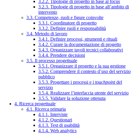
3.2.2. Tipologie di progetto in base al focus
3.2.3. Tipologie di progetto in base all’ambito di
intervento
3.3. Competenze, ruoli e figure coinvolte
3.3.1. Coordinatore di progetto
3.3.2. Definire ruoli e responsabilità
3.4. Metodo di lavoro
3.4.1. Definire processi, strumenti e rituali
3.4.2. Curare la documentazione di progetto
3.4.3. Organizzare tavoli tecnici collaborativi
3.4.4. Prendere decisioni
3.5. Il processo progettuale
3.5.1. Organizzare il progetto e la sua gestione
3.5.2. Comprendere il contesto d’uso del servizio
pubblico
3.5.3. Progettare i processi e i
touchpoint
del
servizio
3.5.4. Realizzare l’interfaccia utente del servizio
3.5.5. Validare la soluzione ottenuta
4. Ricerca progettuale
4.1. Ricerca primaria
4.1.1. Interviste
4.1.2. Questionari
4.1.3. Test di usabilità
4.1.4. Web analytics