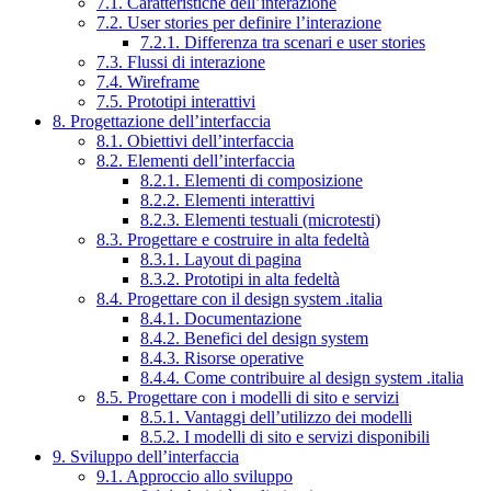
7.1. Caratteristiche dell’interazione
7.2. User stories per definire l’interazione
7.2.1. Differenza tra scenari e user stories
7.3. Flussi di interazione
7.4. Wireframe
7.5. Prototipi interattivi
8. Progettazione dell’interfaccia
8.1. Obiettivi dell’interfaccia
8.2. Elementi dell’interfaccia
8.2.1. Elementi di composizione
8.2.2. Elementi interattivi
8.2.3. Elementi testuali (microtesti)
8.3. Progettare e costruire in alta fedeltà
8.3.1. Layout di pagina
8.3.2. Prototipi in alta fedeltà
8.4. Progettare con il design system .italia
8.4.1. Documentazione
8.4.2. Benefici del design system
8.4.3. Risorse operative
8.4.4. Come contribuire al design system .italia
8.5. Progettare con i modelli di sito e servizi
8.5.1. Vantaggi dell’utilizzo dei modelli
8.5.2. I modelli di sito e servizi disponibili
9. Sviluppo dell’interfaccia
9.1. Approccio allo sviluppo