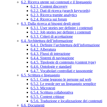
6.2. Ricerca utente sui contenuti e il linguaggio
6.2.1. Content discovery
6.2.2. Dati di ricerca (search keywords)
6.2.3. Ricerca tramite analytics
6.2.4. Ricerca sui forum
6.3. Dalla ricerca ai bisogni degli utenti
6.3.1. User stories per definire i contenuti
6.3.2. Job stories per definire i contenuti
6.3.3. Criteri di accettazione
6.4. Architettura dell’informazione
6.4.1. Definire l’architettura dell’informazione
6.4.2. Alberatura
6.4.3. Flussi di interazione
6.4.4. Sistemi di navigazione
6.4.5. Tipologie di contenuto (content type)
6.4.6. Ontologie e standard
6.4.7. Vocabolari controllati e tassonomie
6.5. Scrittura e linguaggio
6.5.1. Come leggono le persone sul web
6.5.2. Le regole per un linguaggio semplice
6.5.3. Microtesti
6.5.4. Scrittura collaborativa
6.5.5. Content critique
6.5.6. Traduzione e localizzazione dei contenuti
6.6. Documenti