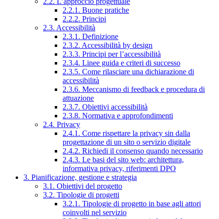
2.2. L’approccio progettuale
2.2.1. Buone pratiche
2.2.2. Principi
2.3. Accessibilità
2.3.1. Definizione
2.3.2. Accessibilità by design
2.3.3. Principi per l’accessibilità
2.3.4. Linee guida e criteri di successo
2.3.5. Come rilasciare una dichiarazione di
accessibilità
2.3.6. Meccanismo di feedback e procedura di
attuazione
2.3.7. Obiettivi accessibilità
2.3.8. Normativa e approfondimenti
2.4. Privacy
2.4.1. Come rispettare la privacy sin dalla
progettazione di un sito o servizio digitale
2.4.2. Richiedi il consenso quando necessario
2.4.3. Le basi del sito web: architettura,
informativa privacy, riferimenti DPO
3. Pianificazione, gestione e strategia
3.1. Obiettivi del progetto
3.2. Tipologie di progetti
3.2.1. Tipologie di progetto in base agli attori
coinvolti nel servizio