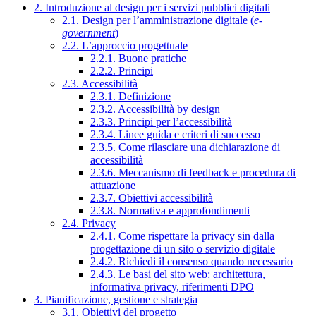
2. Introduzione al design per i servizi pubblici digitali
2.1. Design per l’amministrazione digitale (
e-
government
)
2.2. L’approccio progettuale
2.2.1. Buone pratiche
2.2.2. Principi
2.3. Accessibilità
2.3.1. Definizione
2.3.2. Accessibilità by design
2.3.3. Principi per l’accessibilità
2.3.4. Linee guida e criteri di successo
2.3.5. Come rilasciare una dichiarazione di
accessibilità
2.3.6. Meccanismo di feedback e procedura di
attuazione
2.3.7. Obiettivi accessibilità
2.3.8. Normativa e approfondimenti
2.4. Privacy
2.4.1. Come rispettare la privacy sin dalla
progettazione di un sito o servizio digitale
2.4.2. Richiedi il consenso quando necessario
2.4.3. Le basi del sito web: architettura,
informativa privacy, riferimenti DPO
3. Pianificazione, gestione e strategia
3.1. Obiettivi del progetto