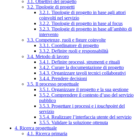
3.1. Obiettivi del progetto
3.2. Tipologie di progetti
3.2.1. Tipologie di progetto in base agli attori
coinvolti nel servizio
3.2.2. Tipologie di progetto in base al focus
3.2.3. Tipologie di progetto in base all’ambito di
intervento
3.3. Competenze, ruoli e figure coinvolte
3.3.1. Coordinatore di progetto
3.3.2. Definire ruoli e responsabilità
3.4. Metodo di lavoro
3.4.1. Definire processi, strumenti e rituali
3.4.2. Curare la documentazione di progetto
3.4.3. Organizzare tavoli tecnici collaborativi
3.4.4. Prendere decisioni
3.5. Il processo progettuale
3.5.1. Organizzare il progetto e la sua gestione
3.5.2. Comprendere il contesto d’uso del servizio
pubblico
3.5.3. Progettare i processi e i
touchpoint
del
servizio
3.5.4. Realizzare l’interfaccia utente del servizio
3.5.5. Validare la soluzione ottenuta
4. Ricerca progettuale
4.1. Ricerca primaria