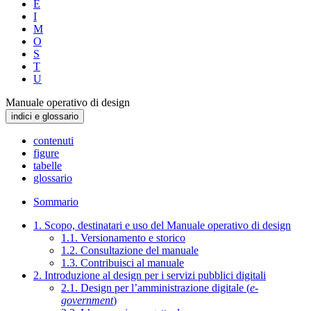
E
I
M
O
S
T
U
Manuale operativo di design
indici e glossario
contenuti
figure
tabelle
glossario
Sommario
1. Scopo, destinatari e uso del Manuale operativo di design
1.1. Versionamento e storico
1.2. Consultazione del manuale
1.3. Contribuisci al manuale
2. Introduzione al design per i servizi pubblici digitali
2.1. Design per l’amministrazione digitale (
e-
government
)