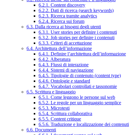
6.2.1. Content discovery
6.2.2. Dati di ricerca (search keywords)
6.2.3. Ricerca tramite analytics
6.2.4. Ricerca sui forum
6.3. Dalla ricerca ai bisogni degli utenti
6.3.1. User stories per definire i contenuti
6.3.2. Job stories per definire i contenuti
6.3.3. Criteri di accettazione
6.4. Architettura dell’informazione
6.4.1. Definire l’architettura dell’informazione
6.4.2. Alberatura
6.4.3. Flussi di interazione
6.4.4. Sistemi di navigazione
6.4.5. Tipologie di contenuto (content type)
6.4.6. Ontologie e standard
6.4.7. Vocabolari controllati e tassonomie
6.5. Scrittura e linguaggio
6.5.1. Come leggono le persone sul web
6.5.2. Le regole per un linguaggio semplice
6.5.3. Microtesti
6.5.4. Scrittura collaborativa
6.5.5. Content critique
6.5.6. Traduzione e localizzazione dei contenuti
6.6. Documenti