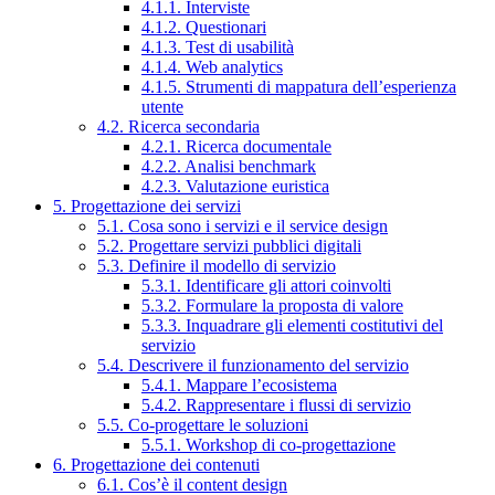
4.1.1. Interviste
4.1.2. Questionari
4.1.3. Test di usabilità
4.1.4. Web analytics
4.1.5. Strumenti di mappatura dell’esperienza
utente
4.2. Ricerca secondaria
4.2.1. Ricerca documentale
4.2.2. Analisi benchmark
4.2.3. Valutazione euristica
5. Progettazione dei servizi
5.1. Cosa sono i servizi e il service design
5.2. Progettare servizi pubblici digitali
5.3. Definire il modello di servizio
5.3.1. Identificare gli attori coinvolti
5.3.2. Formulare la proposta di valore
5.3.3. Inquadrare gli elementi costitutivi del
servizio
5.4. Descrivere il funzionamento del servizio
5.4.1. Mappare l’ecosistema
5.4.2. Rappresentare i flussi di servizio
5.5. Co-progettare le soluzioni
5.5.1. Workshop di co-progettazione
6. Progettazione dei contenuti
6.1. Cos’è il content design