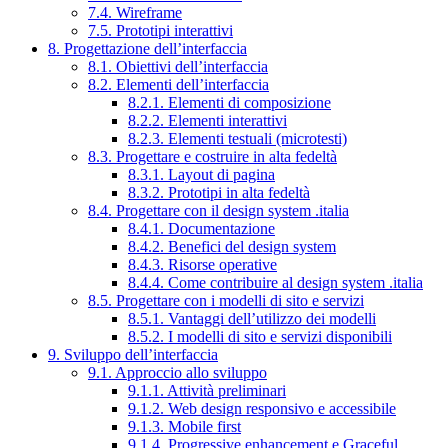
7.4. Wireframe
7.5. Prototipi interattivi
8. Progettazione dell’interfaccia
8.1. Obiettivi dell’interfaccia
8.2. Elementi dell’interfaccia
8.2.1. Elementi di composizione
8.2.2. Elementi interattivi
8.2.3. Elementi testuali (microtesti)
8.3. Progettare e costruire in alta fedeltà
8.3.1. Layout di pagina
8.3.2. Prototipi in alta fedeltà
8.4. Progettare con il design system .italia
8.4.1. Documentazione
8.4.2. Benefici del design system
8.4.3. Risorse operative
8.4.4. Come contribuire al design system .italia
8.5. Progettare con i modelli di sito e servizi
8.5.1. Vantaggi dell’utilizzo dei modelli
8.5.2. I modelli di sito e servizi disponibili
9. Sviluppo dell’interfaccia
9.1. Approccio allo sviluppo
9.1.1. Attività preliminari
9.1.2. Web design responsivo e accessibile
9.1.3. Mobile first
9.1.4. Progressive enhancement e Graceful