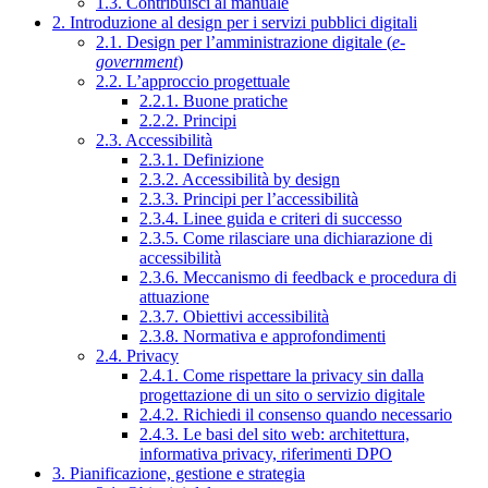
1.3. Contribuisci al manuale
2. Introduzione al design per i servizi pubblici digitali
2.1. Design per l’amministrazione digitale (
e-
government
)
2.2. L’approccio progettuale
2.2.1. Buone pratiche
2.2.2. Principi
2.3. Accessibilità
2.3.1. Definizione
2.3.2. Accessibilità by design
2.3.3. Principi per l’accessibilità
2.3.4. Linee guida e criteri di successo
2.3.5. Come rilasciare una dichiarazione di
accessibilità
2.3.6. Meccanismo di feedback e procedura di
attuazione
2.3.7. Obiettivi accessibilità
2.3.8. Normativa e approfondimenti
2.4. Privacy
2.4.1. Come rispettare la privacy sin dalla
progettazione di un sito o servizio digitale
2.4.2. Richiedi il consenso quando necessario
2.4.3. Le basi del sito web: architettura,
informativa privacy, riferimenti DPO
3. Pianificazione, gestione e strategia