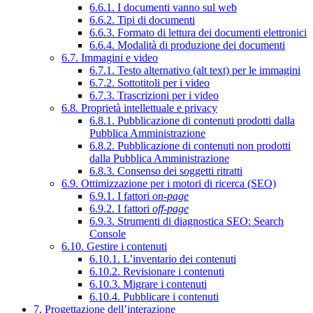
6.6.1. I documenti vanno sul web
6.6.2. Tipi di documenti
6.6.3. Formato di lettura dei documenti elettronici
6.6.4. Modalità di produzione dei documenti
6.7. Immagini e video
6.7.1. Testo alternativo (alt text) per le immagini
6.7.2. Sottotitoli per i video
6.7.3. Trascrizioni per i video
6.8. Proprietà intellettuale e privacy
6.8.1. Pubblicazione di contenuti prodotti dalla
Pubblica Amministrazione
6.8.2. Pubblicazione di contenuti non prodotti
dalla Pubblica Amministrazione
6.8.3. Consenso dei soggetti ritratti
6.9. Ottimizzazione per i motori di ricerca (SEO)
6.9.1. I fattori
on-page
6.9.2. I fattori
off-page
6.9.3. Strumenti di diagnostica SEO: Search
Console
6.10. Gestire i contenuti
6.10.1. L’inventario dei contenuti
6.10.2. Revisionare i contenuti
6.10.3. Migrare i contenuti
6.10.4. Pubblicare i contenuti
7. Progettazione dell’interazione