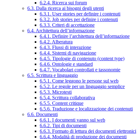
6.2.4. Ricerca sui forum
6.3. Dalla ricerca ai bisogni degli utenti
6.3.1. User stories per definire i contenuti
6.3.2. Job stories per definire i contenuti
6.3.3. Criteri di accettazione
6.4. Architettura dell’informazione
6.4.1. Definire l’architettura dell’informazione
6.4.2. Alberatura
6.4.3. Flussi di interazione
6.4.4. Sistemi di navigazione
6.4.5. Tipologie di contenuto (content type)
6.4.6. Ontologie e standard
6.4.7. Vocabolari controllati e tassonomie
6.5. Scrittura e linguaggio
6.5.1. Come leggono le persone sul web
6.5.2. Le regole per un linguaggio semplice
6.5.3. Microtesti
6.5.4. Scrittura collaborativa
6.5.5. Content critique
6.5.6. Traduzione e localizzazione dei contenuti
6.6. Documenti
6.6.1. I documenti vanno sul web
6.6.2. Tipi di documenti
6.6.3. Formato di lettura dei documenti elettronici
6.6.4. Modalità di produzione dei documenti