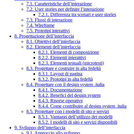
7.1. Caratteristiche dell’interazione
7.2. User stories per definire l’interazione
7.2.1. Differenza tra scenari e user stories
7.3. Flussi di interazione
7.4. Wireframe
7.5. Prototipi interattivi
8. Progettazione dell’interfaccia
8.1. Obiettivi dell’interfaccia
8.2. Elementi dell’interfaccia
8.2.1. Elementi di composizione
8.2.2. Elementi interattivi
8.2.3. Elementi testuali (microtesti)
8.3. Progettare e costruire in alta fedeltà
8.3.1. Layout di pagina
8.3.2. Prototipi in alta fedeltà
8.4. Progettare con il design system .italia
8.4.1. Documentazione
8.4.2. Benefici del design system
8.4.3. Risorse operative
8.4.4. Come contribuire al design system .italia
8.5. Progettare con i modelli di sito e servizi
8.5.1. Vantaggi dell’utilizzo dei modelli
8.5.2. I modelli di sito e servizi disponibili
9. Sviluppo dell’interfaccia
9.1. Approccio allo sviluppo