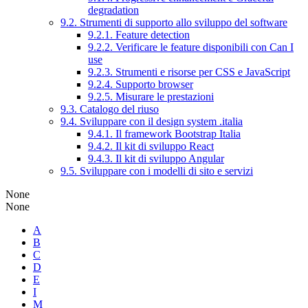
degradation
9.2. Strumenti di supporto allo sviluppo del software
9.2.1. Feature detection
9.2.2. Verificare le feature disponibili con Can I
use
9.2.3. Strumenti e risorse per CSS e JavaScript
9.2.4. Supporto browser
9.2.5. Misurare le prestazioni
9.3. Catalogo del riuso
9.4. Sviluppare con il design system .italia
9.4.1. Il framework Bootstrap Italia
9.4.2. Il kit di sviluppo React
9.4.3. Il kit di sviluppo Angular
9.5. Sviluppare con i modelli di sito e servizi
None
None
A
B
C
D
E
I
M