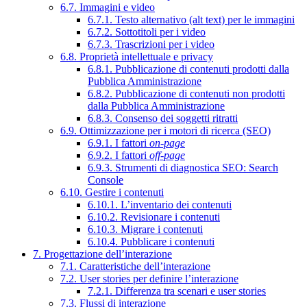
6.7. Immagini e video
6.7.1. Testo alternativo (alt text) per le immagini
6.7.2. Sottotitoli per i video
6.7.3. Trascrizioni per i video
6.8. Proprietà intellettuale e privacy
6.8.1. Pubblicazione di contenuti prodotti dalla
Pubblica Amministrazione
6.8.2. Pubblicazione di contenuti non prodotti
dalla Pubblica Amministrazione
6.8.3. Consenso dei soggetti ritratti
6.9. Ottimizzazione per i motori di ricerca (SEO)
6.9.1. I fattori
on-page
6.9.2. I fattori
off-page
6.9.3. Strumenti di diagnostica SEO: Search
Console
6.10. Gestire i contenuti
6.10.1. L’inventario dei contenuti
6.10.2. Revisionare i contenuti
6.10.3. Migrare i contenuti
6.10.4. Pubblicare i contenuti
7. Progettazione dell’interazione
7.1. Caratteristiche dell’interazione
7.2. User stories per definire l’interazione
7.2.1. Differenza tra scenari e user stories
7.3. Flussi di interazione