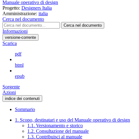
Manuale operativo di design
Progetto:
Designers Italia
Amministrazione:
italia
Cerca nel documento
Cerca nel documento
Informazioni
versione-corrente
Scarica
pdf
html
epub
Sorgente
Azioni
indice dei contenuti
Sommario
1. Scopo, destinatari e uso del Manuale operativo di design
1.1. Versionamento e storico
1.2. Consultazione del manuale
1.3. Contribuisci al manuale