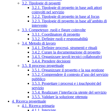
3.2. Tipologie di progetti
3.2.1. Tipologie di progetto in base agli attori
coinvolti nel servizio
3.2.2. Tipologie di progetto in base al focus
3.2.3. Tipologie di progetto in base all’ambito di
intervento
3.3. Competenze, ruoli e figure coinvolte
3.3.1. Coordinatore di progetto
3.3.2. Definire ruoli e responsabilità
3.4. Metodo di lavoro
3.4.1. Definire processi, strumenti e rituali
3.4.2. Curare la documentazione di progetto
3.4.3. Organizzare tavoli tecnici collaborativi
3.4.4. Prendere decisioni
3.5. Il processo progettuale
3.5.1. Organizzare il progetto e la sua gestione
3.5.2. Comprendere il contesto d’uso del servizio
pubblico
3.5.3. Progettare i processi e i
touchpoint
del
servizio
3.5.4. Realizzare l’interfaccia utente del servizio
3.5.5. Validare la soluzione ottenuta
4. Ricerca progettuale
4.1. Ricerca primaria
4.1.1. Interviste