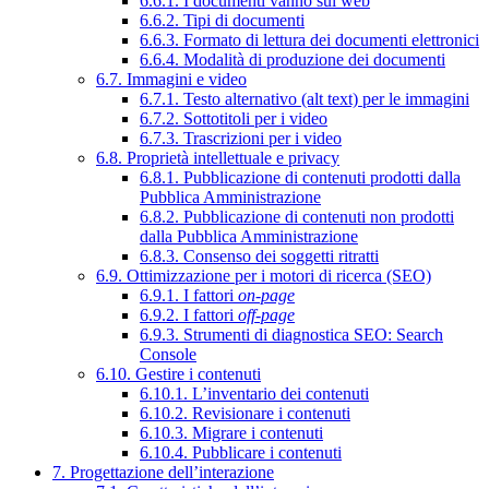
6.6.1. I documenti vanno sul web
6.6.2. Tipi di documenti
6.6.3. Formato di lettura dei documenti elettronici
6.6.4. Modalità di produzione dei documenti
6.7. Immagini e video
6.7.1. Testo alternativo (alt text) per le immagini
6.7.2. Sottotitoli per i video
6.7.3. Trascrizioni per i video
6.8. Proprietà intellettuale e privacy
6.8.1. Pubblicazione di contenuti prodotti dalla
Pubblica Amministrazione
6.8.2. Pubblicazione di contenuti non prodotti
dalla Pubblica Amministrazione
6.8.3. Consenso dei soggetti ritratti
6.9. Ottimizzazione per i motori di ricerca (SEO)
6.9.1. I fattori
on-page
6.9.2. I fattori
off-page
6.9.3. Strumenti di diagnostica SEO: Search
Console
6.10. Gestire i contenuti
6.10.1. L’inventario dei contenuti
6.10.2. Revisionare i contenuti
6.10.3. Migrare i contenuti
6.10.4. Pubblicare i contenuti
7. Progettazione dell’interazione