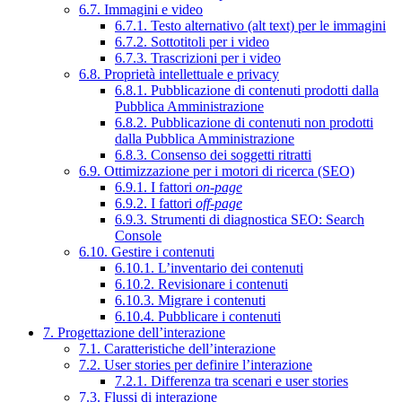
6.7. Immagini e video
6.7.1. Testo alternativo (alt text) per le immagini
6.7.2. Sottotitoli per i video
6.7.3. Trascrizioni per i video
6.8. Proprietà intellettuale e privacy
6.8.1. Pubblicazione di contenuti prodotti dalla
Pubblica Amministrazione
6.8.2. Pubblicazione di contenuti non prodotti
dalla Pubblica Amministrazione
6.8.3. Consenso dei soggetti ritratti
6.9. Ottimizzazione per i motori di ricerca (SEO)
6.9.1. I fattori
on-page
6.9.2. I fattori
off-page
6.9.3. Strumenti di diagnostica SEO: Search
Console
6.10. Gestire i contenuti
6.10.1. L’inventario dei contenuti
6.10.2. Revisionare i contenuti
6.10.3. Migrare i contenuti
6.10.4. Pubblicare i contenuti
7. Progettazione dell’interazione
7.1. Caratteristiche dell’interazione
7.2. User stories per definire l’interazione
7.2.1. Differenza tra scenari e user stories
7.3. Flussi di interazione