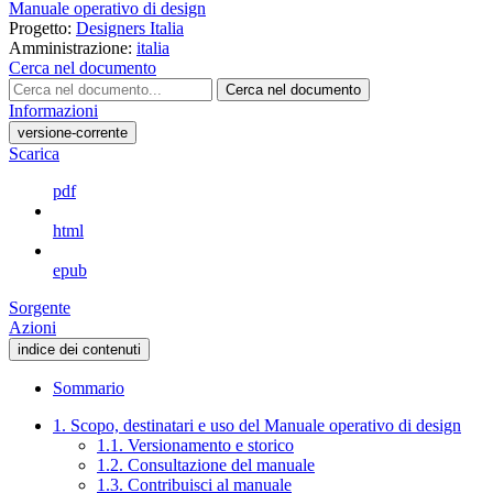
Manuale operativo di design
Progetto:
Designers Italia
Amministrazione:
italia
Cerca nel documento
Cerca nel documento
Informazioni
versione-corrente
Scarica
pdf
html
epub
Sorgente
Azioni
indice dei contenuti
Sommario
1. Scopo, destinatari e uso del Manuale operativo di design
1.1. Versionamento e storico
1.2. Consultazione del manuale
1.3. Contribuisci al manuale