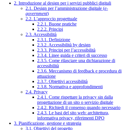
2. Introduzione al design per i servizi pubblici digitali
2.1. Design per l’amministrazione digitale (
e-
government
)
2.2. L’approccio progettuale
2.2.1. Buone pratiche
2.2.2. Principi
2.3. Accessibilità
2.3.1. Definizione
2.3.2. Accessibilità by design
2.3.3. Principi per l’accessibilità
2.3.4. Linee guida e criteri di successo
2.3.5. Come rilasciare una dichiarazione di
accessibilità
2.3.6. Meccanismo di feedback e procedura di
attuazione
2.3.7. Obiettivi accessibilità
2.3.8. Normativa e approfondimenti
2.4. Privacy
2.4.1. Come rispettare la privacy sin dalla
progettazione di un sito o servizio digitale
2.4.2. Richiedi il consenso quando necessario
2.4.3. Le basi del sito web: architettura,
informativa privacy, riferimenti DPO
3. Pianificazione, gestione e strategia
3.1. Obiettivi del progetto