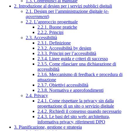
1.3. Contribuisci al manuale
2. Introduzione al design per i servizi pubblici digitali
2.1. Design per l’amministrazione digitale (
e-
government
)
2.2. L’approccio progettuale
2.2.1. Buone pratiche
2.2.2. Principi
2.3. Accessibilità
2.3.1. Definizione
2.3.2. Accessibilità by design
2.3.3. Principi per l’accessibilità
2.3.4. Linee guida e criteri di successo
2.3.5. Come rilasciare una dichiarazione di
accessibilità
2.3.6. Meccanismo di feedback e procedura di
attuazione
2.3.7. Obiettivi accessibilità
2.3.8. Normativa e approfondimenti
2.4. Privacy
2.4.1. Come rispettare la privacy sin dalla
progettazione di un sito o servizio digitale
2.4.2. Richiedi il consenso quando necessario
2.4.3. Le basi del sito web: architettura,
informativa privacy, riferimenti DPO
3. Pianificazione, gestione e strategia