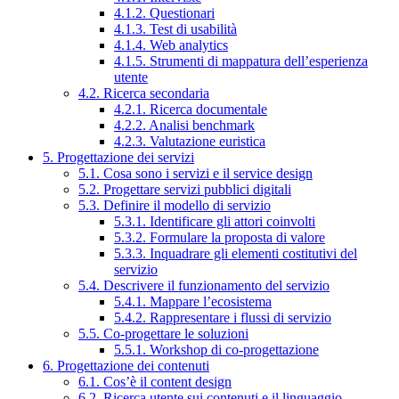
4.1.2. Questionari
4.1.3. Test di usabilità
4.1.4. Web analytics
4.1.5. Strumenti di mappatura dell’esperienza
utente
4.2. Ricerca secondaria
4.2.1. Ricerca documentale
4.2.2. Analisi benchmark
4.2.3. Valutazione euristica
5. Progettazione dei servizi
5.1. Cosa sono i servizi e il service design
5.2. Progettare servizi pubblici digitali
5.3. Definire il modello di servizio
5.3.1. Identificare gli attori coinvolti
5.3.2. Formulare la proposta di valore
5.3.3. Inquadrare gli elementi costitutivi del
servizio
5.4. Descrivere il funzionamento del servizio
5.4.1. Mappare l’ecosistema
5.4.2. Rappresentare i flussi di servizio
5.5. Co-progettare le soluzioni
5.5.1. Workshop di co-progettazione
6. Progettazione dei contenuti
6.1. Cos’è il content design
6.2. Ricerca utente sui contenuti e il linguaggio