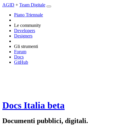
AGID
+
Team Digitale
Piano Triennale
Le community
Developers
Designers
Gli strumenti
Forum
Docs
GitHub
Docs Italia
beta
Documenti pubblici, digitali.