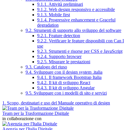
9.1.1. Attività preliminari
9.1.2. Web design responsivo e accessibile
9.1.3. Mobile first
9.1.4. Progressive enhancement e Graceful
degradation
9.2. Strumenti di supporto allo sviluppo del software
9.2.1. Feature detection
9.2.2. Verificare le feature disponibili con Can I
use
9.2.3. Strumenti e risorse per CSS e JavaScript
9.2.4. Supporto browser
9.2.5. Misurare le prestazioni
9.3. Catalogo del riuso
9.4. Sviluppare con il design system .italia
9.4.1. Il framework Bootstrap Italia
9.4.2. Il kit di sviluppo React
9.4.3. Il kit di sviluppo Angular
9.5. Sviluppare con i modelli di sito e servizi
1. Scopo, destinatari e uso del Manuale operativo di design
Team per la Trasformazione Digitale
in collaborazione con
Agenzia per l'Italia Digitale