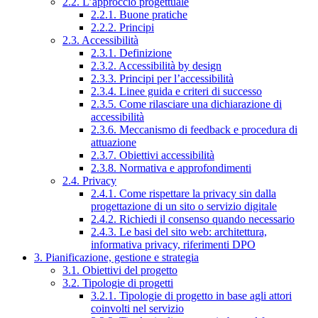
2.2. L’approccio progettuale
2.2.1. Buone pratiche
2.2.2. Principi
2.3. Accessibilità
2.3.1. Definizione
2.3.2. Accessibilità by design
2.3.3. Principi per l’accessibilità
2.3.4. Linee guida e criteri di successo
2.3.5. Come rilasciare una dichiarazione di
accessibilità
2.3.6. Meccanismo di feedback e procedura di
attuazione
2.3.7. Obiettivi accessibilità
2.3.8. Normativa e approfondimenti
2.4. Privacy
2.4.1. Come rispettare la privacy sin dalla
progettazione di un sito o servizio digitale
2.4.2. Richiedi il consenso quando necessario
2.4.3. Le basi del sito web: architettura,
informativa privacy, riferimenti DPO
3. Pianificazione, gestione e strategia
3.1. Obiettivi del progetto
3.2. Tipologie di progetti
3.2.1. Tipologie di progetto in base agli attori
coinvolti nel servizio