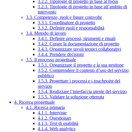
3.2.2. Tipologie di progetto in base al focus
3.2.3. Tipologie di progetto in base all’ambito di
intervento
3.3. Competenze, ruoli e figure coinvolte
3.3.1. Coordinatore di progetto
3.3.2. Definire ruoli e responsabilità
3.4. Metodo di lavoro
3.4.1. Definire processi, strumenti e rituali
3.4.2. Curare la documentazione di progetto
3.4.3. Organizzare tavoli tecnici collaborativi
3.4.4. Prendere decisioni
3.5. Il processo progettuale
3.5.1. Organizzare il progetto e la sua gestione
3.5.2. Comprendere il contesto d’uso del servizio
pubblico
3.5.3. Progettare i processi e i
touchpoint
del
servizio
3.5.4. Realizzare l’interfaccia utente del servizio
3.5.5. Validare la soluzione ottenuta
4. Ricerca progettuale
4.1. Ricerca primaria
4.1.1. Interviste
4.1.2. Questionari
4.1.3. Test di usabilità
4.1.4. Web analytics