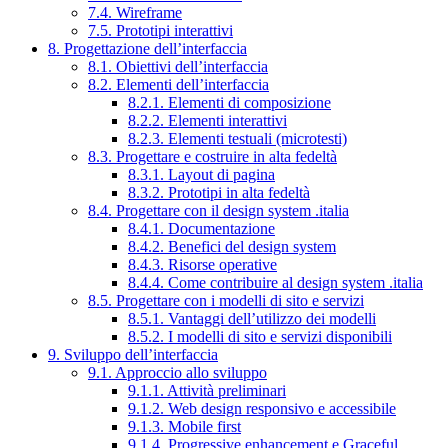
7.4. Wireframe
7.5. Prototipi interattivi
8. Progettazione dell’interfaccia
8.1. Obiettivi dell’interfaccia
8.2. Elementi dell’interfaccia
8.2.1. Elementi di composizione
8.2.2. Elementi interattivi
8.2.3. Elementi testuali (microtesti)
8.3. Progettare e costruire in alta fedeltà
8.3.1. Layout di pagina
8.3.2. Prototipi in alta fedeltà
8.4. Progettare con il design system .italia
8.4.1. Documentazione
8.4.2. Benefici del design system
8.4.3. Risorse operative
8.4.4. Come contribuire al design system .italia
8.5. Progettare con i modelli di sito e servizi
8.5.1. Vantaggi dell’utilizzo dei modelli
8.5.2. I modelli di sito e servizi disponibili
9. Sviluppo dell’interfaccia
9.1. Approccio allo sviluppo
9.1.1. Attività preliminari
9.1.2. Web design responsivo e accessibile
9.1.3. Mobile first
9.1.4. Progressive enhancement e Graceful