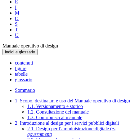
E
I
M
O
S
T
U
Manuale operativo di design
indici e glossario
contenuti
figure
tabelle
glossario
Sommario
1. Scopo, destinatari e uso del Manuale operativo di design
1.1. Versionamento e storico
1.2. Consultazione del manuale
1.3. Contribuisci al manuale
2. Introduzione al design per i servizi pubblici digitali
2.1. Design per l’amministrazione digitale (
e-
government
)