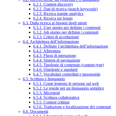
6.2.1. Content discovery
6.2.2. Dati di ricerca (search keywords)
6.2.3. Ricerca tramite analytics
6.2.4. Ricerca sui forum
6.3. Dalla ricerca ai bisogni degli utenti
6.3.1. User stories per definire i contenuti
6.3.2. Job stories per definire i contenuti
6.3.3. Criteri di accettazione
6.4. Architettura dell’informazione
6.4.1. Definire l’architettura dell’informazione
6.4.2. Alberatura
6.4.3. Flussi di interazione
6.4.4. Sistemi di navigazione
6.4.5. Tipologie di contenuto (content type)
6.4.6. Ontologie e standard
6.4.7. Vocabolari controllati e tassonomie
6.5. Scrittura e linguaggio
6.5.1. Come leggono le persone sul web
6.5.2. Le regole per un linguaggio semplice
6.5.3. Microtesti
6.5.4. Scrittura collaborativa
6.5.5. Content critique
6.5.6. Traduzione e localizzazione dei contenuti
6.6. Documenti