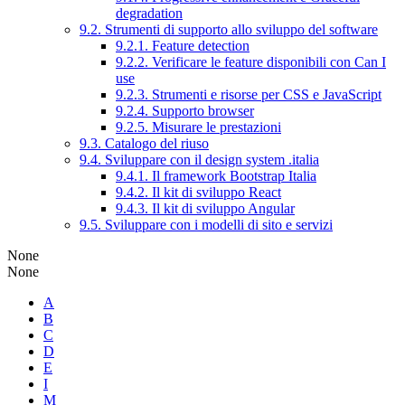
degradation
9.2. Strumenti di supporto allo sviluppo del software
9.2.1. Feature detection
9.2.2. Verificare le feature disponibili con Can I
use
9.2.3. Strumenti e risorse per CSS e JavaScript
9.2.4. Supporto browser
9.2.5. Misurare le prestazioni
9.3. Catalogo del riuso
9.4. Sviluppare con il design system .italia
9.4.1. Il framework Bootstrap Italia
9.4.2. Il kit di sviluppo React
9.4.3. Il kit di sviluppo Angular
9.5. Sviluppare con i modelli di sito e servizi
None
None
A
B
C
D
E
I
M