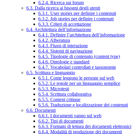
6.2.4. Ricerca sui forum
6.3. Dalla ricerca ai bisogni degli utenti
6.3.1. User stories per definire i contenuti
6.3.2. Job stories per definire i contenuti
6.3.3. Criteri di accettazione
6.4. Architettura dell’informazione
6.4.1. Definire l’architettura dell’informazione
6.4.2. Alberatura
6.4.3. Flussi di interazione
6.4.4. Sistemi di navigazione
6.4.5. Tipologie di contenuto (content type)
6.4.6. Ontologie e standard
6.4.7. Vocabolari controllati e tassonomie
6.5. Scrittura e linguaggio
6.5.1. Come leggono le persone sul web
6.5.2. Le regole per un linguaggio semplice
6.5.3. Microtesti
6.5.4. Scrittura collaborativa
6.5.5. Content critique
6.5.6. Traduzione e localizzazione dei contenuti
6.6. Documenti
6.6.1. I documenti vanno sul web
6.6.2. Tipi di documenti
6.6.3. Formato di lettura dei documenti elettronici
6.6.4. Modalità di produzione dei documenti