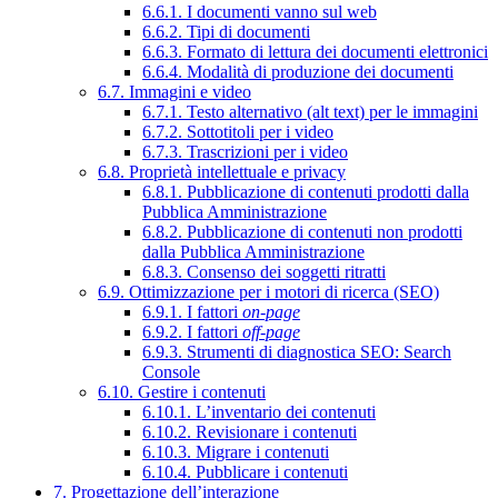
6.6.1. I documenti vanno sul web
6.6.2. Tipi di documenti
6.6.3. Formato di lettura dei documenti elettronici
6.6.4. Modalità di produzione dei documenti
6.7. Immagini e video
6.7.1. Testo alternativo (alt text) per le immagini
6.7.2. Sottotitoli per i video
6.7.3. Trascrizioni per i video
6.8. Proprietà intellettuale e privacy
6.8.1. Pubblicazione di contenuti prodotti dalla
Pubblica Amministrazione
6.8.2. Pubblicazione di contenuti non prodotti
dalla Pubblica Amministrazione
6.8.3. Consenso dei soggetti ritratti
6.9. Ottimizzazione per i motori di ricerca (SEO)
6.9.1. I fattori
on-page
6.9.2. I fattori
off-page
6.9.3. Strumenti di diagnostica SEO: Search
Console
6.10. Gestire i contenuti
6.10.1. L’inventario dei contenuti
6.10.2. Revisionare i contenuti
6.10.3. Migrare i contenuti
6.10.4. Pubblicare i contenuti
7. Progettazione dell’interazione