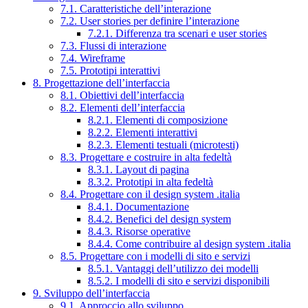
7.1. Caratteristiche dell’interazione
7.2. User stories per definire l’interazione
7.2.1. Differenza tra scenari e user stories
7.3. Flussi di interazione
7.4. Wireframe
7.5. Prototipi interattivi
8. Progettazione dell’interfaccia
8.1. Obiettivi dell’interfaccia
8.2. Elementi dell’interfaccia
8.2.1. Elementi di composizione
8.2.2. Elementi interattivi
8.2.3. Elementi testuali (microtesti)
8.3. Progettare e costruire in alta fedeltà
8.3.1. Layout di pagina
8.3.2. Prototipi in alta fedeltà
8.4. Progettare con il design system .italia
8.4.1. Documentazione
8.4.2. Benefici del design system
8.4.3. Risorse operative
8.4.4. Come contribuire al design system .italia
8.5. Progettare con i modelli di sito e servizi
8.5.1. Vantaggi dell’utilizzo dei modelli
8.5.2. I modelli di sito e servizi disponibili
9. Sviluppo dell’interfaccia
9.1. Approccio allo sviluppo