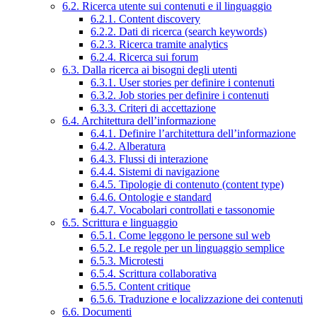
6.2. Ricerca utente sui contenuti e il linguaggio
6.2.1. Content discovery
6.2.2. Dati di ricerca (search keywords)
6.2.3. Ricerca tramite analytics
6.2.4. Ricerca sui forum
6.3. Dalla ricerca ai bisogni degli utenti
6.3.1. User stories per definire i contenuti
6.3.2. Job stories per definire i contenuti
6.3.3. Criteri di accettazione
6.4. Architettura dell’informazione
6.4.1. Definire l’architettura dell’informazione
6.4.2. Alberatura
6.4.3. Flussi di interazione
6.4.4. Sistemi di navigazione
6.4.5. Tipologie di contenuto (content type)
6.4.6. Ontologie e standard
6.4.7. Vocabolari controllati e tassonomie
6.5. Scrittura e linguaggio
6.5.1. Come leggono le persone sul web
6.5.2. Le regole per un linguaggio semplice
6.5.3. Microtesti
6.5.4. Scrittura collaborativa
6.5.5. Content critique
6.5.6. Traduzione e localizzazione dei contenuti
6.6. Documenti