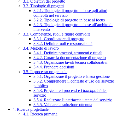
3.1. Obiettivi del progetto
3.2. Tipologie di progetti
3.2.1. Tipologie di progetto in base agli attori
coinvolti nel servizio
3.2.2. Tipologie di progetto in base al focus
3.2.3. Tipologie di progetto in base all’ambito di
intervento
3.3. Competenze, ruoli e figure coinvolte
3.3.1. Coordinatore di progetto
3.3.2. Definire ruoli e responsabilità
3.4. Metodo di lavoro
3.4.1. Definire processi, strumenti e rituali
3.4.2. Curare la documentazione di progetto
3.4.3. Organizzare tavoli tecnici collaborativi
3.4.4. Prendere decisioni
3.5. Il processo progettuale
3.5.1. Organizzare il progetto e la sua gestione
3.5.2. Comprendere il contesto d’uso del servizio
pubblico
3.5.3. Progettare i processi e i
touchpoint
del
servizio
3.5.4. Realizzare l’interfaccia utente del servizio
3.5.5. Validare la soluzione ottenuta
4. Ricerca progettuale
4.1. Ricerca primaria