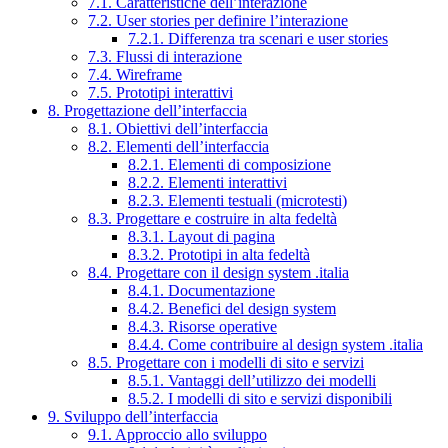
7.1. Caratteristiche dell’interazione
7.2. User stories per definire l’interazione
7.2.1. Differenza tra scenari e user stories
7.3. Flussi di interazione
7.4. Wireframe
7.5. Prototipi interattivi
8. Progettazione dell’interfaccia
8.1. Obiettivi dell’interfaccia
8.2. Elementi dell’interfaccia
8.2.1. Elementi di composizione
8.2.2. Elementi interattivi
8.2.3. Elementi testuali (microtesti)
8.3. Progettare e costruire in alta fedeltà
8.3.1. Layout di pagina
8.3.2. Prototipi in alta fedeltà
8.4. Progettare con il design system .italia
8.4.1. Documentazione
8.4.2. Benefici del design system
8.4.3. Risorse operative
8.4.4. Come contribuire al design system .italia
8.5. Progettare con i modelli di sito e servizi
8.5.1. Vantaggi dell’utilizzo dei modelli
8.5.2. I modelli di sito e servizi disponibili
9. Sviluppo dell’interfaccia
9.1. Approccio allo sviluppo