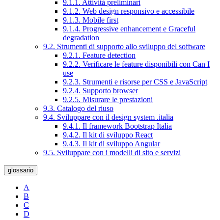
9.1.1. Attività preliminari
9.1.2. Web design responsivo e accessibile
9.1.3. Mobile first
9.1.4. Progressive enhancement e Graceful
degradation
9.2. Strumenti di supporto allo sviluppo del software
9.2.1. Feature detection
9.2.2. Verificare le feature disponibili con Can I
use
9.2.3. Strumenti e risorse per CSS e JavaScript
9.2.4. Supporto browser
9.2.5. Misurare le prestazioni
9.3. Catalogo del riuso
9.4. Sviluppare con il design system .italia
9.4.1. Il framework Bootstrap Italia
9.4.2. Il kit di sviluppo React
9.4.3. Il kit di sviluppo Angular
9.5. Sviluppare con i modelli di sito e servizi
glossario
A
B
C
D