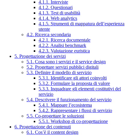
4.1.1. Interviste
4.1.2. Questionari
4.1.3. Test di usabilità
4.1.4. Web analytics
4.1.5. Strumenti di mappatura dell’esperienza
utente
4.2. Ricerca secondaria
4.2.1. Ricerca documentale
4.2.2. Analisi benchmark
4.2.3. Valutazione euristica
5. Progettazione dei servizi
5.1. Cosa sono i servizi e il service design
5.2. Progettare servizi pubblici digitali
5.3. Definire il modello di servizio
5.3.1. Identificare gli attori coinvolti
5.3.2. Formulare la proposta di valore
5.3.3. Inquadrare gli elementi costitutivi del
servizio
5.4. Descrivere il funzionamento del servizio
5.4.1. Mappare l’ecosistema
5.4.2. Rappresentare i flussi di servizio
5.5. Co-progettare le soluzioni
5.5.1. Workshop di co-progettazione
6. Progettazione dei contenuti
6.1. Cos’è il content design