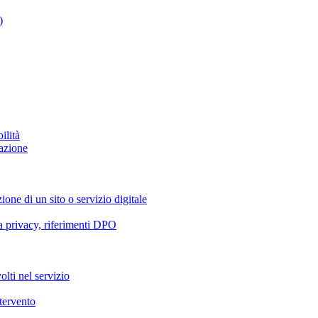
)
ilità
azione
ione di un sito o servizio digitale
va privacy, riferimenti DPO
olti nel servizio
ntervento