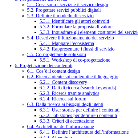
5.1. Cosa sono i servizi e il service design
5.2. Progettare servizi pubblici digitali
5.3. Definire il modello di servizio
5.3.1. Identificare gli attori coinvolti
5.3.2. Formulare la proposta di valore
5.3.3. Inquadrare gli elementi costitutivi del serviz
5.4. Descrivere il funzionamento del servizio
5.4.1. Mappare l’ecosistema
5.4.2. Rappresentare i flussi di servizio
5.5. Co-progettare le soluzioni
5.5.1. Workshop di co-progettazione
6. Progettazione dei contenuti
6.1. Cos’è il content design
6.2. Ricerca utente sui contenuti e il linguaggio
6.2.1. Content discovery
6.2.2. Dati di ricerca (search keywords)
6.2.3. Ricerca tramite analytics
6.2.4. Ricerca sui forum
6.3. Dalla ricerca ai bisogni degli utenti
6.3.1. User stories per definire i contenuti
6.3.2. Job stories per definire i contenuti
6.3.3. Criteri di accettazione
6.4. Architettura dell’informazione
6.4.1. Definire l’architettura dell’informazione
6.4.2. Alberatura