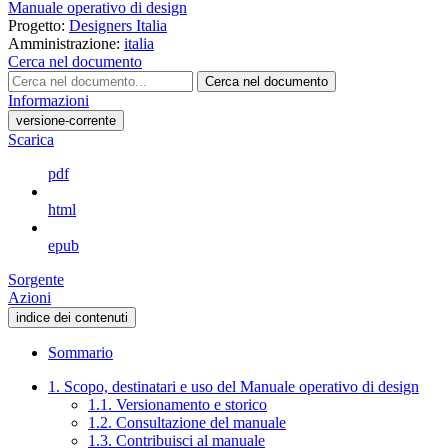
Manuale operativo di design
Progetto:
Designers Italia
Amministrazione:
italia
Cerca nel documento
Cerca nel documento
Informazioni
versione-corrente
Scarica
pdf
html
epub
Sorgente
Azioni
indice dei contenuti
Sommario
1. Scopo, destinatari e uso del Manuale operativo di design
1.1. Versionamento e storico
1.2. Consultazione del manuale
1.3. Contribuisci al manuale