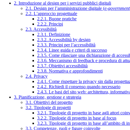
2. Introduzione al design per i servizi pubblici digitali
2.1. Design per l’amministrazione digitale (
e-government
2.2. L’approccio progettuale
2.2.1. Buone pratiche
2.2.2. Principi
2.3. Accessibilità
2.3.1. Definizione
2.3.2. Accessibilità by design
2.3.3. Principi per l’accessibilità
2.3.4. Linee guida e criteri di successo
2.3.5. Come rilasciare una dichiarazione di accessib
2.3.6. Meccanismo di feedback e procedura di attu
2.3.7. Obiettivi accessibilità
2.3.8. Normativa e approfondimenti
2.4. Privacy
2.4.1. Come rispettare la privacy sin dalla progettaz
2.4.2. Richiedi il consenso quando necessario
2.4.3. Le basi del sito web: architettura, informati
3. Pianificazione, gestione e strategia
3.1. Obiettivi del progetto
3.2. Tipologie di progetti
3.2.1. Tipologie di progetto in base agli attori coinv
3.2.2. Tipologie di progetto in base al focus
3.2.3. Tipologie di progetto in base all’ambito di i
3.3. Competenze, ruoli e figure coinvolte