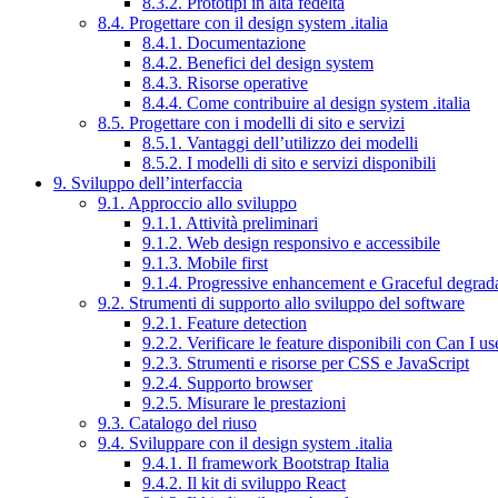
8.3.2. Prototipi in alta fedeltà
8.4. Progettare con il design system .italia
8.4.1. Documentazione
8.4.2. Benefici del design system
8.4.3. Risorse operative
8.4.4. Come contribuire al design system .italia
8.5. Progettare con i modelli di sito e servizi
8.5.1. Vantaggi dell’utilizzo dei modelli
8.5.2. I modelli di sito e servizi disponibili
9. Sviluppo dell’interfaccia
9.1. Approccio allo sviluppo
9.1.1. Attività preliminari
9.1.2. Web design responsivo e accessibile
9.1.3. Mobile first
9.1.4. Progressive enhancement e Graceful degrad
9.2. Strumenti di supporto allo sviluppo del software
9.2.1. Feature detection
9.2.2. Verificare le feature disponibili con Can I us
9.2.3. Strumenti e risorse per CSS e JavaScript
9.2.4. Supporto browser
9.2.5. Misurare le prestazioni
9.3. Catalogo del riuso
9.4. Sviluppare con il design system .italia
9.4.1. Il framework Bootstrap Italia
9.4.2. Il kit di sviluppo React