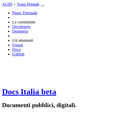
AGID
+
Team Digitale
Piano Triennale
Le community
Developers
Designers
Gli strumenti
Forum
Docs
GitHub
Docs Italia
beta
Documenti pubblici, digitali.