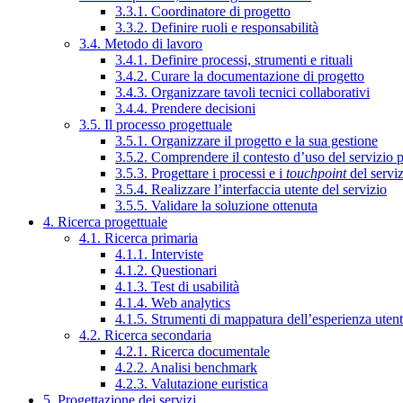
3.3.1. Coordinatore di progetto
3.3.2. Definire ruoli e responsabilità
3.4. Metodo di lavoro
3.4.1. Definire processi, strumenti e rituali
3.4.2. Curare la documentazione di progetto
3.4.3. Organizzare tavoli tecnici collaborativi
3.4.4. Prendere decisioni
3.5. Il processo progettuale
3.5.1. Organizzare il progetto e la sua gestione
3.5.2. Comprendere il contesto d’uso del servizio 
3.5.3. Progettare i processi e i
touchpoint
del servi
3.5.4. Realizzare l’interfaccia utente del servizio
3.5.5. Validare la soluzione ottenuta
4. Ricerca progettuale
4.1. Ricerca primaria
4.1.1. Interviste
4.1.2. Questionari
4.1.3. Test di usabilità
4.1.4. Web analytics
4.1.5. Strumenti di mappatura dell’esperienza uten
4.2. Ricerca secondaria
4.2.1. Ricerca documentale
4.2.2. Analisi benchmark
4.2.3. Valutazione euristica
5. Progettazione dei servizi