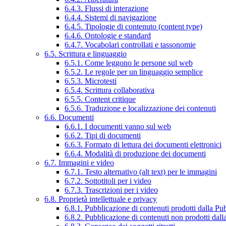
6.4.3. Flussi di interazione
6.4.4. Sistemi di navigazione
6.4.5. Tipologie di contenuto (content type)
6.4.6. Ontologie e standard
6.4.7. Vocabolari controllati e tassonomie
6.5. Scrittura e linguaggio
6.5.1. Come leggono le persone sul web
6.5.2. Le regole per un linguaggio semplice
6.5.3. Microtesti
6.5.4. Scrittura collaborativa
6.5.5. Content critique
6.5.6. Traduzione e localizzazione dei contenuti
6.6. Documenti
6.6.1. I documenti vanno sul web
6.6.2. Tipi di documenti
6.6.3. Formato di lettura dei documenti elettronici
6.6.4. Modalità di produzione dei documenti
6.7. Immagini e video
6.7.1. Testo alternativo (alt text) per le immagini
6.7.2. Sottotitoli per i video
6.7.3. Trascrizioni per i video
6.8. Proprietà intellettuale e privacy
6.8.1. Pubblicazione di contenuti prodotti dalla P
6.8.2. Pubblicazione di contenuti non prodotti dal