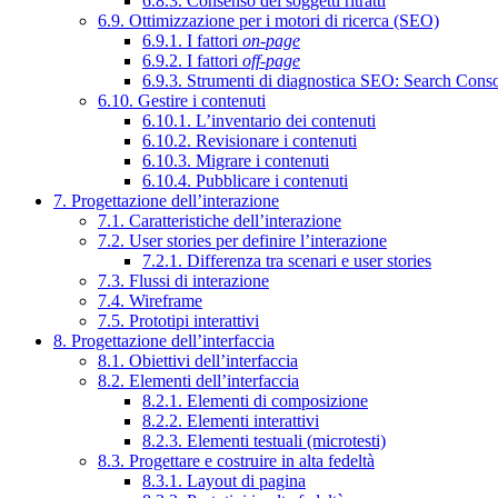
6.8.3. Consenso dei soggetti ritratti
6.9. Ottimizzazione per i motori di ricerca (SEO)
6.9.1. I fattori
on-page
6.9.2. I fattori
off-page
6.9.3. Strumenti di diagnostica SEO: Search Cons
6.10. Gestire i contenuti
6.10.1. L’inventario dei contenuti
6.10.2. Revisionare i contenuti
6.10.3. Migrare i contenuti
6.10.4. Pubblicare i contenuti
7. Progettazione dell’interazione
7.1. Caratteristiche dell’interazione
7.2. User stories per definire l’interazione
7.2.1. Differenza tra scenari e user stories
7.3. Flussi di interazione
7.4. Wireframe
7.5. Prototipi interattivi
8. Progettazione dell’interfaccia
8.1. Obiettivi dell’interfaccia
8.2. Elementi dell’interfaccia
8.2.1. Elementi di composizione
8.2.2. Elementi interattivi
8.2.3. Elementi testuali (microtesti)
8.3. Progettare e costruire in alta fedeltà
8.3.1. Layout di pagina