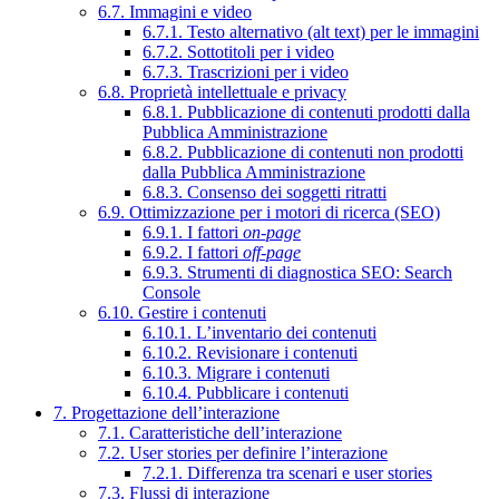
6.7. Immagini e video
6.7.1. Testo alternativo (alt text) per le immagini
6.7.2. Sottotitoli per i video
6.7.3. Trascrizioni per i video
6.8. Proprietà intellettuale e privacy
6.8.1. Pubblicazione di contenuti prodotti dalla
Pubblica Amministrazione
6.8.2. Pubblicazione di contenuti non prodotti
dalla Pubblica Amministrazione
6.8.3. Consenso dei soggetti ritratti
6.9. Ottimizzazione per i motori di ricerca (SEO)
6.9.1. I fattori
on-page
6.9.2. I fattori
off-page
6.9.3. Strumenti di diagnostica SEO: Search
Console
6.10. Gestire i contenuti
6.10.1. L’inventario dei contenuti
6.10.2. Revisionare i contenuti
6.10.3. Migrare i contenuti
6.10.4. Pubblicare i contenuti
7. Progettazione dell’interazione
7.1. Caratteristiche dell’interazione
7.2. User stories per definire l’interazione
7.2.1. Differenza tra scenari e user stories
7.3. Flussi di interazione