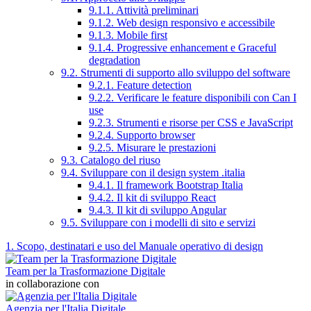
9.1.1. Attività preliminari
9.1.2. Web design responsivo e accessibile
9.1.3. Mobile first
9.1.4. Progressive enhancement e Graceful
degradation
9.2. Strumenti di supporto allo sviluppo del software
9.2.1. Feature detection
9.2.2. Verificare le feature disponibili con Can I
use
9.2.3. Strumenti e risorse per CSS e JavaScript
9.2.4. Supporto browser
9.2.5. Misurare le prestazioni
9.3. Catalogo del riuso
9.4. Sviluppare con il design system .italia
9.4.1. Il framework Bootstrap Italia
9.4.2. Il kit di sviluppo React
9.4.3. Il kit di sviluppo Angular
9.5. Sviluppare con i modelli di sito e servizi
1. Scopo, destinatari e uso del Manuale operativo di design
Team per la Trasformazione Digitale
in collaborazione con
Agenzia per l'Italia Digitale