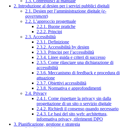
1.3. Contribuisci al manuale
2. Introduzione al design per i servizi pubblici digitali
2.1. Design per l’amministrazione digitale (
e-
government
)
2.2. L’approccio progettuale
2.2.1. Buone pratiche
2.2.2. Principi
2.3. Accessibilità
2.3.1. Definizione
2.3.2. Accessibilità by design
2.3.3. Principi per l’accessibilità
2.3.4. Linee guida e criteri di successo
2.3.5. Come rilasciare una dichiarazione di
accessibilità
2.3.6. Meccanismo di feedback e procedura di
attuazione
2.3.7. Obiettivi accessibilità
2.3.8. Normativa e approfondimenti
2.4. Privacy
2.4.1. Come rispettare la privacy sin dalla
progettazione di un sito o servizio digitale
2.4.2. Richiedi il consenso quando necessario
2.4.3. Le basi del sito web: architettura,
informativa privacy, riferimenti DPO
3. Pianificazione, gestione e strategia