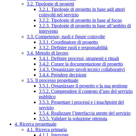
3.2. Tipologie di progetti
3.2.1. Tipologie di progetto in base agli attori
coinvolti nel servizio
3.2.2. Tipologie di progetto in base al focus
3.2.3. Tipologie di progetto in base all’ambito di
intervento
3.3. Competenze, ruoli e figure coinvolte
3.3.1. Coordinatore di progetto
3.3.2. Definire ruoli e responsabilità
3.4. Metodo di lavoro
3.4.1. Definire processi, strumenti e rituali
3.4.2. Curare la documentazione di progetto
3.4.3. Organizzare tavoli tecnici collaborativi
3.4.4. Prendere decisioni
3.5. Il processo progettuale
3.5.1. Organizzare il progetto e la sua gestione
3.5.2. Comprendere il contesto d’uso del servizio
pubblico
3.5.3. Progettare i processi e i
touchpoint
del
servizio
3.5.4. Realizzare l’interfaccia utente del servizio
3.5.5. Validare la soluzione ottenuta
4. Ricerca progettuale
4.1. Ricerca primaria
4.1.1. Interviste