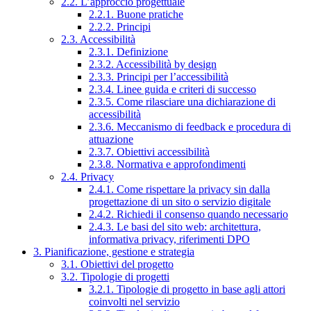
2.2. L’approccio progettuale
2.2.1. Buone pratiche
2.2.2. Principi
2.3. Accessibilità
2.3.1. Definizione
2.3.2. Accessibilità by design
2.3.3. Principi per l’accessibilità
2.3.4. Linee guida e criteri di successo
2.3.5. Come rilasciare una dichiarazione di
accessibilità
2.3.6. Meccanismo di feedback e procedura di
attuazione
2.3.7. Obiettivi accessibilità
2.3.8. Normativa e approfondimenti
2.4. Privacy
2.4.1. Come rispettare la privacy sin dalla
progettazione di un sito o servizio digitale
2.4.2. Richiedi il consenso quando necessario
2.4.3. Le basi del sito web: architettura,
informativa privacy, riferimenti DPO
3. Pianificazione, gestione e strategia
3.1. Obiettivi del progetto
3.2. Tipologie di progetti
3.2.1. Tipologie di progetto in base agli attori
coinvolti nel servizio