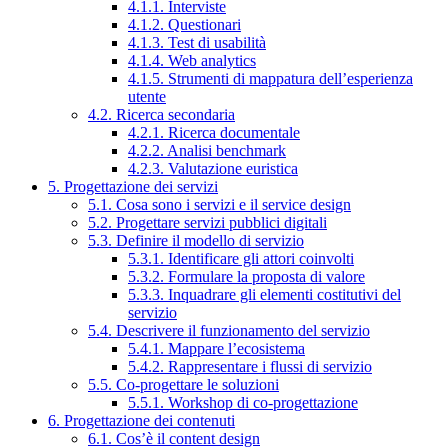
4.1.1. Interviste
4.1.2. Questionari
4.1.3. Test di usabilità
4.1.4. Web analytics
4.1.5. Strumenti di mappatura dell’esperienza
utente
4.2. Ricerca secondaria
4.2.1. Ricerca documentale
4.2.2. Analisi benchmark
4.2.3. Valutazione euristica
5. Progettazione dei servizi
5.1. Cosa sono i servizi e il service design
5.2. Progettare servizi pubblici digitali
5.3. Definire il modello di servizio
5.3.1. Identificare gli attori coinvolti
5.3.2. Formulare la proposta di valore
5.3.3. Inquadrare gli elementi costitutivi del
servizio
5.4. Descrivere il funzionamento del servizio
5.4.1. Mappare l’ecosistema
5.4.2. Rappresentare i flussi di servizio
5.5. Co-progettare le soluzioni
5.5.1. Workshop di co-progettazione
6. Progettazione dei contenuti
6.1. Cos’è il content design