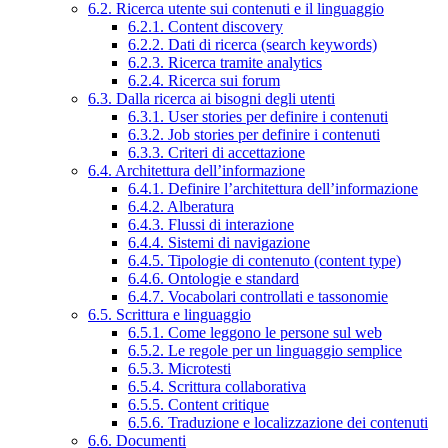
6.2. Ricerca utente sui contenuti e il linguaggio
6.2.1. Content discovery
6.2.2. Dati di ricerca (search keywords)
6.2.3. Ricerca tramite analytics
6.2.4. Ricerca sui forum
6.3. Dalla ricerca ai bisogni degli utenti
6.3.1. User stories per definire i contenuti
6.3.2. Job stories per definire i contenuti
6.3.3. Criteri di accettazione
6.4. Architettura dell’informazione
6.4.1. Definire l’architettura dell’informazione
6.4.2. Alberatura
6.4.3. Flussi di interazione
6.4.4. Sistemi di navigazione
6.4.5. Tipologie di contenuto (content type)
6.4.6. Ontologie e standard
6.4.7. Vocabolari controllati e tassonomie
6.5. Scrittura e linguaggio
6.5.1. Come leggono le persone sul web
6.5.2. Le regole per un linguaggio semplice
6.5.3. Microtesti
6.5.4. Scrittura collaborativa
6.5.5. Content critique
6.5.6. Traduzione e localizzazione dei contenuti
6.6. Documenti