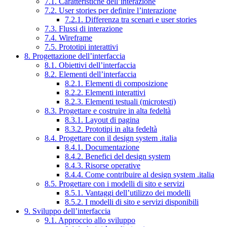
7.1. Caratteristiche dell’interazione
7.2. User stories per definire l’interazione
7.2.1. Differenza tra scenari e user stories
7.3. Flussi di interazione
7.4. Wireframe
7.5. Prototipi interattivi
8. Progettazione dell’interfaccia
8.1. Obiettivi dell’interfaccia
8.2. Elementi dell’interfaccia
8.2.1. Elementi di composizione
8.2.2. Elementi interattivi
8.2.3. Elementi testuali (microtesti)
8.3. Progettare e costruire in alta fedeltà
8.3.1. Layout di pagina
8.3.2. Prototipi in alta fedeltà
8.4. Progettare con il design system .italia
8.4.1. Documentazione
8.4.2. Benefici del design system
8.4.3. Risorse operative
8.4.4. Come contribuire al design system .italia
8.5. Progettare con i modelli di sito e servizi
8.5.1. Vantaggi dell’utilizzo dei modelli
8.5.2. I modelli di sito e servizi disponibili
9. Sviluppo dell’interfaccia
9.1. Approccio allo sviluppo