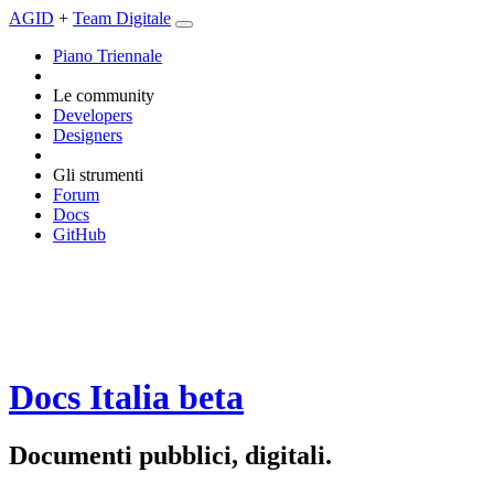
AGID
+
Team Digitale
Piano Triennale
Le community
Developers
Designers
Gli strumenti
Forum
Docs
GitHub
Docs Italia
beta
Documenti pubblici, digitali.