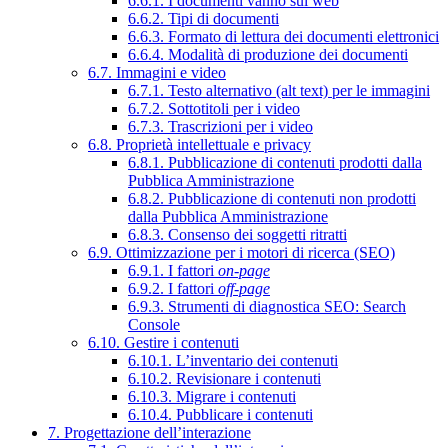
6.6.1. I documenti vanno sul web
6.6.2. Tipi di documenti
6.6.3. Formato di lettura dei documenti elettronici
6.6.4. Modalità di produzione dei documenti
6.7. Immagini e video
6.7.1. Testo alternativo (alt text) per le immagini
6.7.2. Sottotitoli per i video
6.7.3. Trascrizioni per i video
6.8. Proprietà intellettuale e privacy
6.8.1. Pubblicazione di contenuti prodotti dalla
Pubblica Amministrazione
6.8.2. Pubblicazione di contenuti non prodotti
dalla Pubblica Amministrazione
6.8.3. Consenso dei soggetti ritratti
6.9. Ottimizzazione per i motori di ricerca (SEO)
6.9.1. I fattori
on-page
6.9.2. I fattori
off-page
6.9.3. Strumenti di diagnostica SEO: Search
Console
6.10. Gestire i contenuti
6.10.1. L’inventario dei contenuti
6.10.2. Revisionare i contenuti
6.10.3. Migrare i contenuti
6.10.4. Pubblicare i contenuti
7. Progettazione dell’interazione