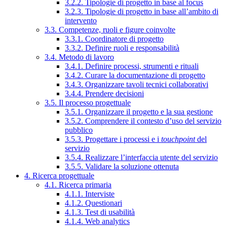
3.2.2. Tipologie di progetto in base al focus
3.2.3. Tipologie di progetto in base all’ambito di
intervento
3.3. Competenze, ruoli e figure coinvolte
3.3.1. Coordinatore di progetto
3.3.2. Definire ruoli e responsabilità
3.4. Metodo di lavoro
3.4.1. Definire processi, strumenti e rituali
3.4.2. Curare la documentazione di progetto
3.4.3. Organizzare tavoli tecnici collaborativi
3.4.4. Prendere decisioni
3.5. Il processo progettuale
3.5.1. Organizzare il progetto e la sua gestione
3.5.2. Comprendere il contesto d’uso del servizio
pubblico
3.5.3. Progettare i processi e i
touchpoint
del
servizio
3.5.4. Realizzare l’interfaccia utente del servizio
3.5.5. Validare la soluzione ottenuta
4. Ricerca progettuale
4.1. Ricerca primaria
4.1.1. Interviste
4.1.2. Questionari
4.1.3. Test di usabilità
4.1.4. Web analytics