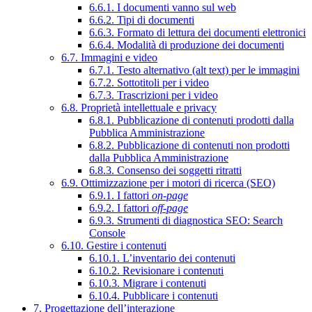
6.6.1. I documenti vanno sul web
6.6.2. Tipi di documenti
6.6.3. Formato di lettura dei documenti elettronici
6.6.4. Modalità di produzione dei documenti
6.7. Immagini e video
6.7.1. Testo alternativo (alt text) per le immagini
6.7.2. Sottotitoli per i video
6.7.3. Trascrizioni per i video
6.8. Proprietà intellettuale e privacy
6.8.1. Pubblicazione di contenuti prodotti dalla
Pubblica Amministrazione
6.8.2. Pubblicazione di contenuti non prodotti
dalla Pubblica Amministrazione
6.8.3. Consenso dei soggetti ritratti
6.9. Ottimizzazione per i motori di ricerca (SEO)
6.9.1. I fattori
on-page
6.9.2. I fattori
off-page
6.9.3. Strumenti di diagnostica SEO: Search
Console
6.10. Gestire i contenuti
6.10.1. L’inventario dei contenuti
6.10.2. Revisionare i contenuti
6.10.3. Migrare i contenuti
6.10.4. Pubblicare i contenuti
7. Progettazione dell’interazione