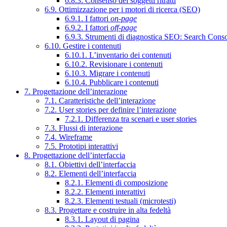
6.8.3. Consenso dei soggetti ritratti
6.9. Ottimizzazione per i motori di ricerca (SEO)
6.9.1. I fattori
on-page
6.9.2. I fattori
off-page
6.9.3. Strumenti di diagnostica SEO: Search Cons
6.10. Gestire i contenuti
6.10.1. L’inventario dei contenuti
6.10.2. Revisionare i contenuti
6.10.3. Migrare i contenuti
6.10.4. Pubblicare i contenuti
7. Progettazione dell’interazione
7.1. Caratteristiche dell’interazione
7.2. User stories per definire l’interazione
7.2.1. Differenza tra scenari e user stories
7.3. Flussi di interazione
7.4. Wireframe
7.5. Prototipi interattivi
8. Progettazione dell’interfaccia
8.1. Obiettivi dell’interfaccia
8.2. Elementi dell’interfaccia
8.2.1. Elementi di composizione
8.2.2. Elementi interattivi
8.2.3. Elementi testuali (microtesti)
8.3. Progettare e costruire in alta fedeltà
8.3.1. Layout di pagina