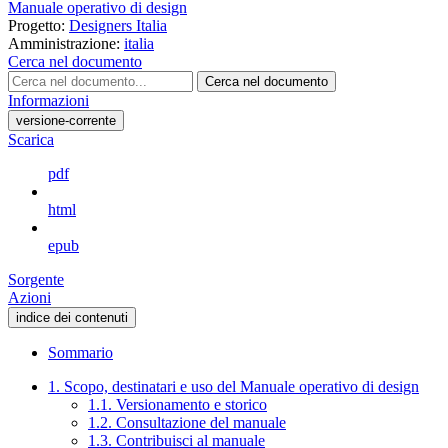
Manuale operativo di design
Progetto:
Designers Italia
Amministrazione:
italia
Cerca nel documento
Cerca nel documento
Informazioni
versione-corrente
Scarica
pdf
html
epub
Sorgente
Azioni
indice dei contenuti
Sommario
1. Scopo, destinatari e uso del Manuale operativo di design
1.1. Versionamento e storico
1.2. Consultazione del manuale
1.3. Contribuisci al manuale