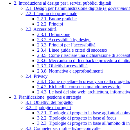
2. Introduzione al design per i servizi pubblici digitali
2.1. Design per l’amministrazione digitale (
e-government
2.2. L’approccio progettuale
2.2.1. Buone pratiche
2.2.2. Principi
2.3. Accessibilità
2.3.1. Definizione
2.3.2. Accessibilità by design
2.3.3. Principi per l’accessibilità
2.3.4. Linee guida e criteri di successo
2.3.5. Come rilasciare una dichiarazione di accessib
2.3.6. Meccanismo di feedback e procedura di attu
2.3.7. Obiettivi accessibilità
2.3.8. Normativa e approfondimenti
2.4. Privacy
2.4.1. Come rispettare la privacy sin dalla progettaz
2.4.2. Richiedi il consenso quando necessario
2.4.3. Le basi del sito web: architettura, informati
3. Pianificazione, gestione e strategia
3.1. Obiettivi del progetto
3.2. Tipologie di progetti
3.2.1. Tipologie di progetto in base agli attori coinv
3.2.2. Tipologie di progetto in base al focus
3.2.3. Tipologie di progetto in base all’ambito di i
3.3. Competenze, ruoli e figure coinvolte