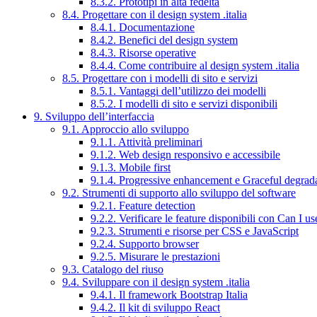
8.3.2. Prototipi in alta fedeltà
8.4. Progettare con il design system .italia
8.4.1. Documentazione
8.4.2. Benefici del design system
8.4.3. Risorse operative
8.4.4. Come contribuire al design system .italia
8.5. Progettare con i modelli di sito e servizi
8.5.1. Vantaggi dell’utilizzo dei modelli
8.5.2. I modelli di sito e servizi disponibili
9. Sviluppo dell’interfaccia
9.1. Approccio allo sviluppo
9.1.1. Attività preliminari
9.1.2. Web design responsivo e accessibile
9.1.3. Mobile first
9.1.4. Progressive enhancement e Graceful degrad
9.2. Strumenti di supporto allo sviluppo del software
9.2.1. Feature detection
9.2.2. Verificare le feature disponibili con Can I us
9.2.3. Strumenti e risorse per CSS e JavaScript
9.2.4. Supporto browser
9.2.5. Misurare le prestazioni
9.3. Catalogo del riuso
9.4. Sviluppare con il design system .italia
9.4.1. Il framework Bootstrap Italia
9.4.2. Il kit di sviluppo React