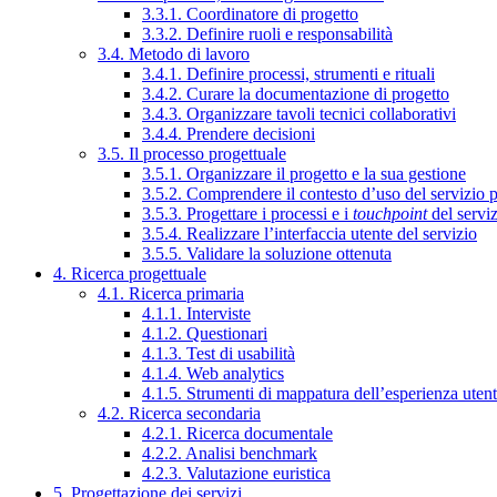
3.3.1. Coordinatore di progetto
3.3.2. Definire ruoli e responsabilità
3.4. Metodo di lavoro
3.4.1. Definire processi, strumenti e rituali
3.4.2. Curare la documentazione di progetto
3.4.3. Organizzare tavoli tecnici collaborativi
3.4.4. Prendere decisioni
3.5. Il processo progettuale
3.5.1. Organizzare il progetto e la sua gestione
3.5.2. Comprendere il contesto d’uso del servizio 
3.5.3. Progettare i processi e i
touchpoint
del servi
3.5.4. Realizzare l’interfaccia utente del servizio
3.5.5. Validare la soluzione ottenuta
4. Ricerca progettuale
4.1. Ricerca primaria
4.1.1. Interviste
4.1.2. Questionari
4.1.3. Test di usabilità
4.1.4. Web analytics
4.1.5. Strumenti di mappatura dell’esperienza uten
4.2. Ricerca secondaria
4.2.1. Ricerca documentale
4.2.2. Analisi benchmark
4.2.3. Valutazione euristica
5. Progettazione dei servizi