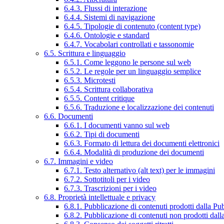
6.4.3. Flussi di interazione
6.4.4. Sistemi di navigazione
6.4.5. Tipologie di contenuto (content type)
6.4.6. Ontologie e standard
6.4.7. Vocabolari controllati e tassonomie
6.5. Scrittura e linguaggio
6.5.1. Come leggono le persone sul web
6.5.2. Le regole per un linguaggio semplice
6.5.3. Microtesti
6.5.4. Scrittura collaborativa
6.5.5. Content critique
6.5.6. Traduzione e localizzazione dei contenuti
6.6. Documenti
6.6.1. I documenti vanno sul web
6.6.2. Tipi di documenti
6.6.3. Formato di lettura dei documenti elettronici
6.6.4. Modalità di produzione dei documenti
6.7. Immagini e video
6.7.1. Testo alternativo (alt text) per le immagini
6.7.2. Sottotitoli per i video
6.7.3. Trascrizioni per i video
6.8. Proprietà intellettuale e privacy
6.8.1. Pubblicazione di contenuti prodotti dalla P
6.8.2. Pubblicazione di contenuti non prodotti dal