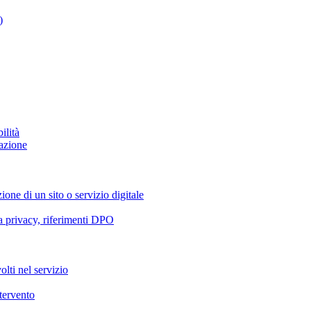
)
ilità
azione
ione di un sito o servizio digitale
va privacy, riferimenti DPO
olti nel servizio
ntervento