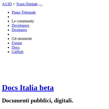
AGID
+
Team Digitale
Piano Triennale
Le community
Developers
Designers
Gli strumenti
Forum
Docs
GitHub
Docs Italia
beta
Documenti pubblici, digitali.