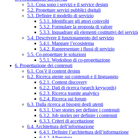
5.1. Cosa sono i servizi e il service design
5.2. Progettare servizi pubblici digitali
5.3. Definire il modello di servizio
5.3.1. Identificare gli attori coinvolti
5.3.2. Formulare la proposta di valore
5.3.3. Inquadrare gli elementi costitutivi del serviz
5.4. Descrivere il funzionamento del servizio
5.4.1. Mappare l’ecosistema
5.4.2. Rappresentare i flussi di servizio
5.5. Co-progettare le soluzioni
5.5.1. Workshop di co-progettazione
6. Progettazione dei contenuti
6.1. Cos’è il content design
6.2. Ricerca utente sui contenuti e il linguaggio
6.2.1. Content discovery
6.2.2. Dati di ricerca (search keywords)
6.2.3. Ricerca tramite analytics
6.2.4. Ricerca sui forum
6.3. Dalla ricerca ai bisogni degli utenti
6.3.1. User stories per definire i contenuti
6.3.2. Job stories per definire i contenuti
6.3.3. Criteri di accettazione
6.4. Architettura dell’informazione
6.4.1. Definire l’architettura dell’informazione
6.4.2. Alberatura