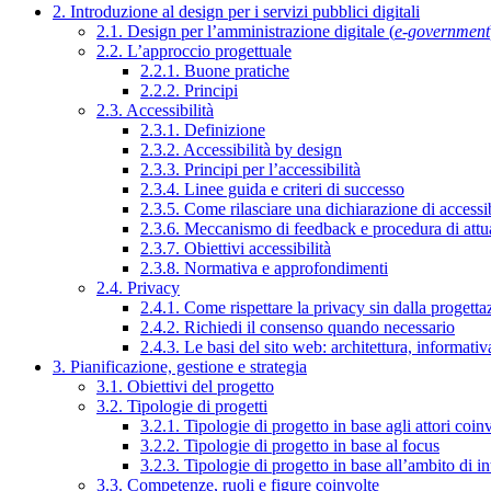
2. Introduzione al design per i servizi pubblici digitali
2.1. Design per l’amministrazione digitale (
e-government
2.2. L’approccio progettuale
2.2.1. Buone pratiche
2.2.2. Principi
2.3. Accessibilità
2.3.1. Definizione
2.3.2. Accessibilità by design
2.3.3. Principi per l’accessibilità
2.3.4. Linee guida e criteri di successo
2.3.5. Come rilasciare una dichiarazione di accessib
2.3.6. Meccanismo di feedback e procedura di attu
2.3.7. Obiettivi accessibilità
2.3.8. Normativa e approfondimenti
2.4. Privacy
2.4.1. Come rispettare la privacy sin dalla progettaz
2.4.2. Richiedi il consenso quando necessario
2.4.3. Le basi del sito web: architettura, informati
3. Pianificazione, gestione e strategia
3.1. Obiettivi del progetto
3.2. Tipologie di progetti
3.2.1. Tipologie di progetto in base agli attori coinv
3.2.2. Tipologie di progetto in base al focus
3.2.3. Tipologie di progetto in base all’ambito di i
3.3. Competenze, ruoli e figure coinvolte