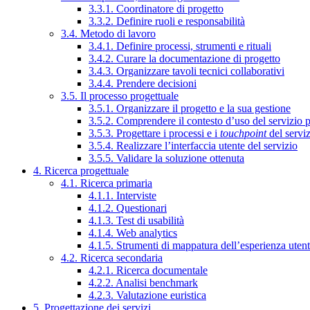
3.3.1. Coordinatore di progetto
3.3.2. Definire ruoli e responsabilità
3.4. Metodo di lavoro
3.4.1. Definire processi, strumenti e rituali
3.4.2. Curare la documentazione di progetto
3.4.3. Organizzare tavoli tecnici collaborativi
3.4.4. Prendere decisioni
3.5. Il processo progettuale
3.5.1. Organizzare il progetto e la sua gestione
3.5.2. Comprendere il contesto d’uso del servizio 
3.5.3. Progettare i processi e i
touchpoint
del servi
3.5.4. Realizzare l’interfaccia utente del servizio
3.5.5. Validare la soluzione ottenuta
4. Ricerca progettuale
4.1. Ricerca primaria
4.1.1. Interviste
4.1.2. Questionari
4.1.3. Test di usabilità
4.1.4. Web analytics
4.1.5. Strumenti di mappatura dell’esperienza uten
4.2. Ricerca secondaria
4.2.1. Ricerca documentale
4.2.2. Analisi benchmark
4.2.3. Valutazione euristica
5. Progettazione dei servizi