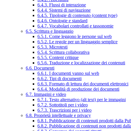
6.4.3. Flussi di interazione
6.4.4. Sistemi di navigazione
6.4.5. Tipologie di contenuto (content type)
6.4.6. Ontologie e standard
6.4.7. Vocabolari controllati e tassonomie
6.5. Scrittura e linguaggio
6.5.1. Come leggono le persone sul web
6.5.2. Le regole per un linguaggio semplice
6.5.3. Microtesti
6.5.4. Scrittura collaborativa
6.5.5. Content critique
6.5.6. Traduzione e localizzazione dei contenuti
6.6. Documenti
6.6.1. I documenti vanno sul web
6.6.2. Tipi di documenti
6.6.3. Formato di lettura dei documenti elettronici
6.6.4. Modalità di produzione dei documenti
6.7. Immagini e video
6.7.1. Testo alternativo (alt text) per le immagini
6.7.2. Sottotitoli per i video
6.7.3. Trascrizioni per i video
6.8. Proprietà intellettuale e privacy
6.8.1. Pubblicazione di contenuti prodotti dalla P
6.8.2. Pubblicazione di contenuti non prodotti dal