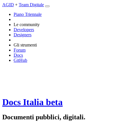
AGID
+
Team Digitale
Piano Triennale
Le community
Developers
Designers
Gli strumenti
Forum
Docs
GitHub
Docs Italia
beta
Documenti pubblici, digitali.