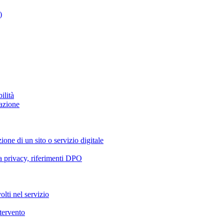
)
ilità
azione
ione di un sito o servizio digitale
va privacy, riferimenti DPO
olti nel servizio
ntervento