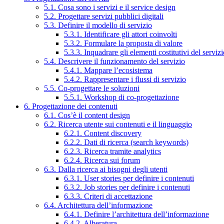
5.1. Cosa sono i servizi e il service design
5.2. Progettare servizi pubblici digitali
5.3. Definire il modello di servizio
5.3.1. Identificare gli attori coinvolti
5.3.2. Formulare la proposta di valore
5.3.3. Inquadrare gli elementi costitutivi del serviz
5.4. Descrivere il funzionamento del servizio
5.4.1. Mappare l’ecosistema
5.4.2. Rappresentare i flussi di servizio
5.5. Co-progettare le soluzioni
5.5.1. Workshop di co-progettazione
6. Progettazione dei contenuti
6.1. Cos’è il content design
6.2. Ricerca utente sui contenuti e il linguaggio
6.2.1. Content discovery
6.2.2. Dati di ricerca (search keywords)
6.2.3. Ricerca tramite analytics
6.2.4. Ricerca sui forum
6.3. Dalla ricerca ai bisogni degli utenti
6.3.1. User stories per definire i contenuti
6.3.2. Job stories per definire i contenuti
6.3.3. Criteri di accettazione
6.4. Architettura dell’informazione
6.4.1. Definire l’architettura dell’informazione
6.4.2. Alberatura