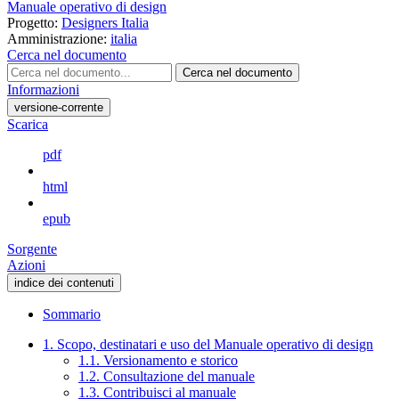
Manuale operativo di design
Progetto:
Designers Italia
Amministrazione:
italia
Cerca nel documento
Cerca nel documento
Informazioni
versione-corrente
Scarica
pdf
html
epub
Sorgente
Azioni
indice dei contenuti
Sommario
1. Scopo, destinatari e uso del Manuale operativo di design
1.1. Versionamento e storico
1.2. Consultazione del manuale
1.3. Contribuisci al manuale