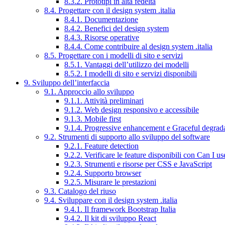
8.3.2. Prototipi in alta fedeltà
8.4. Progettare con il design system .italia
8.4.1. Documentazione
8.4.2. Benefici del design system
8.4.3. Risorse operative
8.4.4. Come contribuire al design system .italia
8.5. Progettare con i modelli di sito e servizi
8.5.1. Vantaggi dell’utilizzo dei modelli
8.5.2. I modelli di sito e servizi disponibili
9. Sviluppo dell’interfaccia
9.1. Approccio allo sviluppo
9.1.1. Attività preliminari
9.1.2. Web design responsivo e accessibile
9.1.3. Mobile first
9.1.4. Progressive enhancement e Graceful degrad
9.2. Strumenti di supporto allo sviluppo del software
9.2.1. Feature detection
9.2.2. Verificare le feature disponibili con Can I us
9.2.3. Strumenti e risorse per CSS e JavaScript
9.2.4. Supporto browser
9.2.5. Misurare le prestazioni
9.3. Catalogo del riuso
9.4. Sviluppare con il design system .italia
9.4.1. Il framework Bootstrap Italia
9.4.2. Il kit di sviluppo React