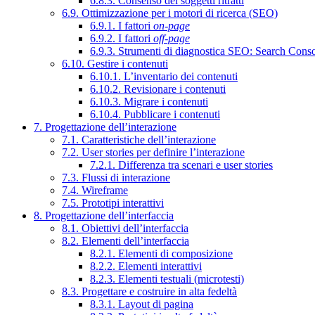
6.8.3. Consenso dei soggetti ritratti
6.9. Ottimizzazione per i motori di ricerca (SEO)
6.9.1. I fattori
on-page
6.9.2. I fattori
off-page
6.9.3. Strumenti di diagnostica SEO: Search Cons
6.10. Gestire i contenuti
6.10.1. L’inventario dei contenuti
6.10.2. Revisionare i contenuti
6.10.3. Migrare i contenuti
6.10.4. Pubblicare i contenuti
7. Progettazione dell’interazione
7.1. Caratteristiche dell’interazione
7.2. User stories per definire l’interazione
7.2.1. Differenza tra scenari e user stories
7.3. Flussi di interazione
7.4. Wireframe
7.5. Prototipi interattivi
8. Progettazione dell’interfaccia
8.1. Obiettivi dell’interfaccia
8.2. Elementi dell’interfaccia
8.2.1. Elementi di composizione
8.2.2. Elementi interattivi
8.2.3. Elementi testuali (microtesti)
8.3. Progettare e costruire in alta fedeltà
8.3.1. Layout di pagina