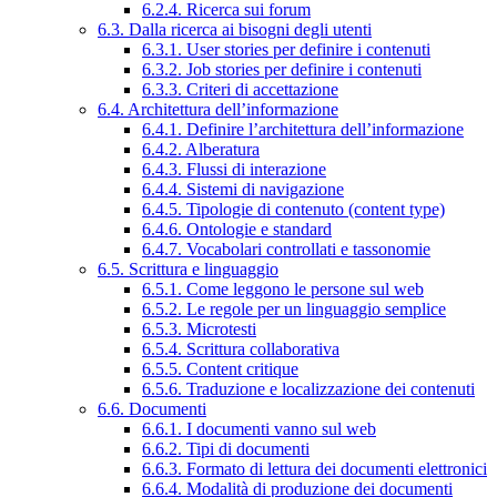
6.2.4. Ricerca sui forum
6.3. Dalla ricerca ai bisogni degli utenti
6.3.1. User stories per definire i contenuti
6.3.2. Job stories per definire i contenuti
6.3.3. Criteri di accettazione
6.4. Architettura dell’informazione
6.4.1. Definire l’architettura dell’informazione
6.4.2. Alberatura
6.4.3. Flussi di interazione
6.4.4. Sistemi di navigazione
6.4.5. Tipologie di contenuto (content type)
6.4.6. Ontologie e standard
6.4.7. Vocabolari controllati e tassonomie
6.5. Scrittura e linguaggio
6.5.1. Come leggono le persone sul web
6.5.2. Le regole per un linguaggio semplice
6.5.3. Microtesti
6.5.4. Scrittura collaborativa
6.5.5. Content critique
6.5.6. Traduzione e localizzazione dei contenuti
6.6. Documenti
6.6.1. I documenti vanno sul web
6.6.2. Tipi di documenti
6.6.3. Formato di lettura dei documenti elettronici
6.6.4. Modalità di produzione dei documenti