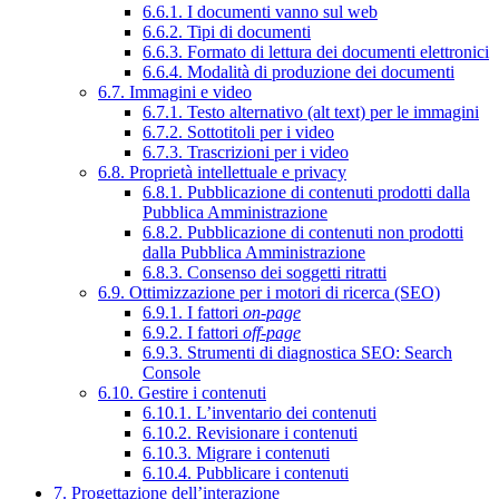
6.6.1. I documenti vanno sul web
6.6.2. Tipi di documenti
6.6.3. Formato di lettura dei documenti elettronici
6.6.4. Modalità di produzione dei documenti
6.7. Immagini e video
6.7.1. Testo alternativo (alt text) per le immagini
6.7.2. Sottotitoli per i video
6.7.3. Trascrizioni per i video
6.8. Proprietà intellettuale e privacy
6.8.1. Pubblicazione di contenuti prodotti dalla
Pubblica Amministrazione
6.8.2. Pubblicazione di contenuti non prodotti
dalla Pubblica Amministrazione
6.8.3. Consenso dei soggetti ritratti
6.9. Ottimizzazione per i motori di ricerca (SEO)
6.9.1. I fattori
on-page
6.9.2. I fattori
off-page
6.9.3. Strumenti di diagnostica SEO: Search
Console
6.10. Gestire i contenuti
6.10.1. L’inventario dei contenuti
6.10.2. Revisionare i contenuti
6.10.3. Migrare i contenuti
6.10.4. Pubblicare i contenuti
7. Progettazione dell’interazione