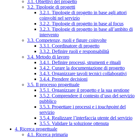
3.1. Obiettivi del progetto
3.2. Tipologie di progetti
3.2.1. Tipologie di progetto in base agli attori
coinvolti nel servizio
3.2.2. Tipologie di progetto in base al focus
3.2.3. Tipologie di progetto in base all’ambito di
intervento
3.3. Competenze, ruoli e figure coinvolte
3.3.1. Coordinatore di progetto
3.3.2. Definire ruoli e responsabilità
3.4. Metodo di lavoro
3.4.1. Definire processi, strumenti e rituali
3.4.2. Curare la documentazione di progetto
3.4.3. Organizzare tavoli tecnici collaborativi
3.4.4. Prendere decisioni
3.5. Il processo progettuale
3.5.1. Organizzare il progetto e la sua gestione
3.5.2. Comprendere il contesto d’uso del servizio
pubblico
3.5.3. Progettare i processi e i
touchpoint
del
servizio
3.5.4. Realizzare l’interfaccia utente del servizio
3.5.5. Validare la soluzione ottenuta
4. Ricerca progettuale
4.1. Ricerca primaria