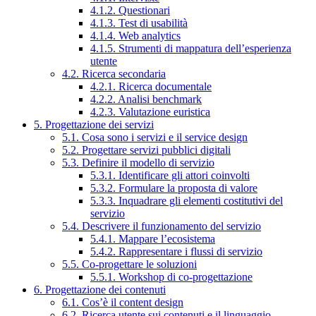
4.1.2. Questionari
4.1.3. Test di usabilità
4.1.4. Web analytics
4.1.5. Strumenti di mappatura dell’esperienza
utente
4.2. Ricerca secondaria
4.2.1. Ricerca documentale
4.2.2. Analisi benchmark
4.2.3. Valutazione euristica
5. Progettazione dei servizi
5.1. Cosa sono i servizi e il service design
5.2. Progettare servizi pubblici digitali
5.3. Definire il modello di servizio
5.3.1. Identificare gli attori coinvolti
5.3.2. Formulare la proposta di valore
5.3.3. Inquadrare gli elementi costitutivi del
servizio
5.4. Descrivere il funzionamento del servizio
5.4.1. Mappare l’ecosistema
5.4.2. Rappresentare i flussi di servizio
5.5. Co-progettare le soluzioni
5.5.1. Workshop di co-progettazione
6. Progettazione dei contenuti
6.1. Cos’è il content design
6.2. Ricerca utente sui contenuti e il linguaggio