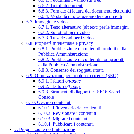
6.6.1. I documenti vanno sul web
6.6.2. Tipi di documenti
6.6.3. Formato di lettura dei documenti elettronici
6.6.4. Modalità di produzione dei documenti
6.7. Immagini e video
6.7.1. Testo alternativo (alt text) per le immagini
6.7.2. Sottotitoli per i video
6.7.3. Trascrizioni per i video
6.8. Proprietà intellettuale e privacy
6.8.1. Pubblicazione di contenuti prodotti dalla
Pubblica Amministrazione
6.8.2. Pubblicazione di contenuti non prodotti
dalla Pubblica Amministrazione
6.8.3. Consenso dei soggetti ritratti
6.9. Ottimizzazione per i motori di ricerca (SEO)
6.9.1. I fattori
on-page
6.9.2. I fattori
off-page
6.9.3. Strumenti di diagnostica SEO: Search
Console
6.10. Gestire i contenuti
6.10.1. L’inventario dei contenuti
6.10.2. Revisionare i contenuti
6.10.3. Migrare i contenuti
6.10.4. Pubblicare i contenuti
7. Progettazione dell’interazione