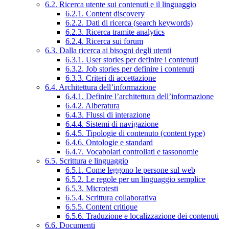
6.2. Ricerca utente sui contenuti e il linguaggio
6.2.1. Content discovery
6.2.2. Dati di ricerca (search keywords)
6.2.3. Ricerca tramite analytics
6.2.4. Ricerca sui forum
6.3. Dalla ricerca ai bisogni degli utenti
6.3.1. User stories per definire i contenuti
6.3.2. Job stories per definire i contenuti
6.3.3. Criteri di accettazione
6.4. Architettura dell’informazione
6.4.1. Definire l’architettura dell’informazione
6.4.2. Alberatura
6.4.3. Flussi di interazione
6.4.4. Sistemi di navigazione
6.4.5. Tipologie di contenuto (content type)
6.4.6. Ontologie e standard
6.4.7. Vocabolari controllati e tassonomie
6.5. Scrittura e linguaggio
6.5.1. Come leggono le persone sul web
6.5.2. Le regole per un linguaggio semplice
6.5.3. Microtesti
6.5.4. Scrittura collaborativa
6.5.5. Content critique
6.5.6. Traduzione e localizzazione dei contenuti
6.6. Documenti