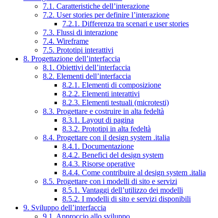
7.1. Caratteristiche dell’interazione
7.2. User stories per definire l’interazione
7.2.1. Differenza tra scenari e user stories
7.3. Flussi di interazione
7.4. Wireframe
7.5. Prototipi interattivi
8. Progettazione dell’interfaccia
8.1. Obiettivi dell’interfaccia
8.2. Elementi dell’interfaccia
8.2.1. Elementi di composizione
8.2.2. Elementi interattivi
8.2.3. Elementi testuali (microtesti)
8.3. Progettare e costruire in alta fedeltà
8.3.1. Layout di pagina
8.3.2. Prototipi in alta fedeltà
8.4. Progettare con il design system .italia
8.4.1. Documentazione
8.4.2. Benefici del design system
8.4.3. Risorse operative
8.4.4. Come contribuire al design system .italia
8.5. Progettare con i modelli di sito e servizi
8.5.1. Vantaggi dell’utilizzo dei modelli
8.5.2. I modelli di sito e servizi disponibili
9. Sviluppo dell’interfaccia
9.1. Approccio allo sviluppo