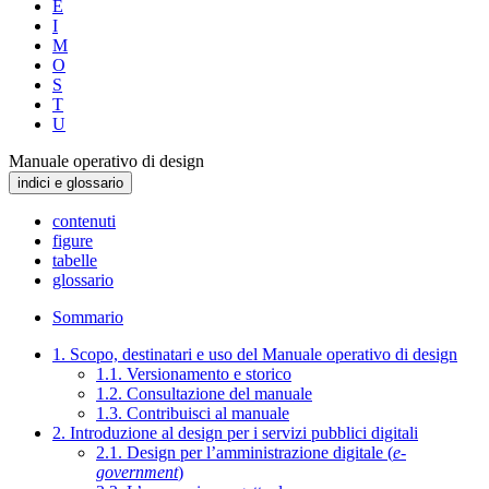
E
I
M
O
S
T
U
Manuale operativo di design
indici e glossario
contenuti
figure
tabelle
glossario
Sommario
1. Scopo, destinatari e uso del Manuale operativo di design
1.1. Versionamento e storico
1.2. Consultazione del manuale
1.3. Contribuisci al manuale
2. Introduzione al design per i servizi pubblici digitali
2.1. Design per l’amministrazione digitale (
e-
government
)