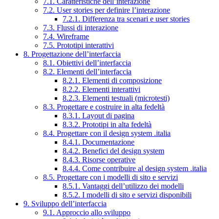
7.1. Caratteristiche dell’interazione
7.2. User stories per definire l’interazione
7.2.1. Differenza tra scenari e user stories
7.3. Flussi di interazione
7.4. Wireframe
7.5. Prototipi interattivi
8. Progettazione dell’interfaccia
8.1. Obiettivi dell’interfaccia
8.2. Elementi dell’interfaccia
8.2.1. Elementi di composizione
8.2.2. Elementi interattivi
8.2.3. Elementi testuali (microtesti)
8.3. Progettare e costruire in alta fedeltà
8.3.1. Layout di pagina
8.3.2. Prototipi in alta fedeltà
8.4. Progettare con il design system .italia
8.4.1. Documentazione
8.4.2. Benefici del design system
8.4.3. Risorse operative
8.4.4. Come contribuire al design system .italia
8.5. Progettare con i modelli di sito e servizi
8.5.1. Vantaggi dell’utilizzo dei modelli
8.5.2. I modelli di sito e servizi disponibili
9. Sviluppo dell’interfaccia
9.1. Approccio allo sviluppo