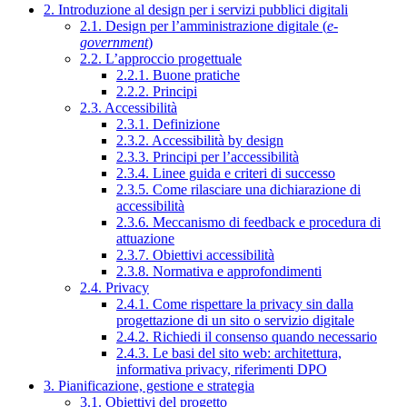
2. Introduzione al design per i servizi pubblici digitali
2.1. Design per l’amministrazione digitale (
e-
government
)
2.2. L’approccio progettuale
2.2.1. Buone pratiche
2.2.2. Principi
2.3. Accessibilità
2.3.1. Definizione
2.3.2. Accessibilità by design
2.3.3. Principi per l’accessibilità
2.3.4. Linee guida e criteri di successo
2.3.5. Come rilasciare una dichiarazione di
accessibilità
2.3.6. Meccanismo di feedback e procedura di
attuazione
2.3.7. Obiettivi accessibilità
2.3.8. Normativa e approfondimenti
2.4. Privacy
2.4.1. Come rispettare la privacy sin dalla
progettazione di un sito o servizio digitale
2.4.2. Richiedi il consenso quando necessario
2.4.3. Le basi del sito web: architettura,
informativa privacy, riferimenti DPO
3. Pianificazione, gestione e strategia
3.1. Obiettivi del progetto