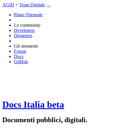
AGID
+
Team Digitale
Piano Triennale
Le community
Developers
Designers
Gli strumenti
Forum
Docs
GitHub
Docs Italia
beta
Documenti pubblici, digitali.