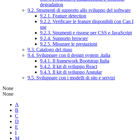
degradation
9.2. Strumenti di supporto allo sviluppo del software
9.2.1. Feature detection
9.2.2. Verificare le feature disponibili con Can I
use
9.2.3. Strumenti e risorse per CSS e JavaScript
9.2.4. Supporto browser
9.2.5. Misurare le prestazioni
9.3. Catalogo del riuso
9.4. Sviluppare con il design system .italia
9.4.1. Il framework Bootstrap Italia
9.4.2. Il kit di sviluppo React
9.4.3. Il kit di sviluppo Angular
9.5. Sviluppare con i modelli di sito e servizi
None
None
A
B
C
D
E
I
M