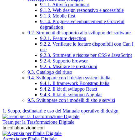
9.1.1. Attività preliminari
9.1.2. Web design responsivo e accessibile
9.1.3. Mobile first
9.1.4. Progressive enhancement e Graceful
degradation
9.2. Strumenti di supporto allo sviluppo del software
9.2.1. Feature detection
9.2.2. Verificare le feature disponibili con Can I
use
9.2.3. Strumenti e risorse per CSS e JavaScript
9.2.4. Supporto browser
9.2.5. Misurare le prestazioni
9.3. Catalogo del riuso
9.4. Sviluppare con il design system .italia
9.4.1. Il framework Bootstrap Italia
9.4.2. Il kit di sviluppo React
9.4.3. Il kit di sviluppo Angular
9.5. Sviluppare con i modelli di sito e servizi
1. Scopo, destinatari e uso del Manuale operativo di design
Team per la Trasformazione Digitale
in collaborazione con
Agenzia per l'Italia Digitale