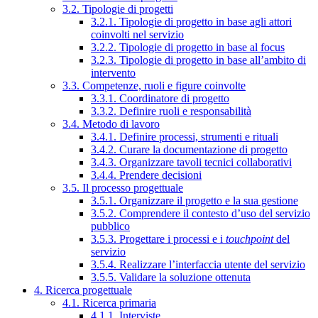
3.2. Tipologie di progetti
3.2.1. Tipologie di progetto in base agli attori
coinvolti nel servizio
3.2.2. Tipologie di progetto in base al focus
3.2.3. Tipologie di progetto in base all’ambito di
intervento
3.3. Competenze, ruoli e figure coinvolte
3.3.1. Coordinatore di progetto
3.3.2. Definire ruoli e responsabilità
3.4. Metodo di lavoro
3.4.1. Definire processi, strumenti e rituali
3.4.2. Curare la documentazione di progetto
3.4.3. Organizzare tavoli tecnici collaborativi
3.4.4. Prendere decisioni
3.5. Il processo progettuale
3.5.1. Organizzare il progetto e la sua gestione
3.5.2. Comprendere il contesto d’uso del servizio
pubblico
3.5.3. Progettare i processi e i
touchpoint
del
servizio
3.5.4. Realizzare l’interfaccia utente del servizio
3.5.5. Validare la soluzione ottenuta
4. Ricerca progettuale
4.1. Ricerca primaria
4.1.1. Interviste