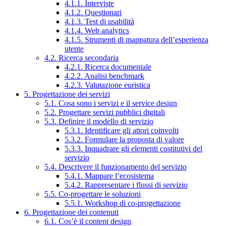
4.1.1. Interviste
4.1.2. Questionari
4.1.3. Test di usabilità
4.1.4. Web analytics
4.1.5. Strumenti di mappatura dell’esperienza
utente
4.2. Ricerca secondaria
4.2.1. Ricerca documentale
4.2.2. Analisi benchmark
4.2.3. Valutazione euristica
5. Progettazione dei servizi
5.1. Cosa sono i servizi e il service design
5.2. Progettare servizi pubblici digitali
5.3. Definire il modello di servizio
5.3.1. Identificare gli attori coinvolti
5.3.2. Formulare la proposta di valore
5.3.3. Inquadrare gli elementi costitutivi del
servizio
5.4. Descrivere il funzionamento del servizio
5.4.1. Mappare l’ecosistema
5.4.2. Rappresentare i flussi di servizio
5.5. Co-progettare le soluzioni
5.5.1. Workshop di co-progettazione
6. Progettazione dei contenuti
6.1. Cos’è il content design