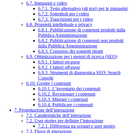
6.7. Immagini e video
6.7.1. Testo alternativo (alt text) per le immagini
6.7.2. Sottotitoli per i video
6.7.3. Trascrizioni per i video
6.8. Proprietà intellettuale e privacy
6.8.1. Pubblicazione di contenuti prodotti dalla
Pubblica Amministrazione
6.8.2. Pubblicazione di contenuti non prodotti
dalla Pubblica Amministrazione
6.8.3. Consenso dei soggetti ritratti
6.9. Ottimizzazione per i motori di ricerca (SEO)
6.9.1. I fattori
on-page
6.9.2. I fattori
off-page
6.9.3. Strumenti di diagnostica SEO: Search
Console
6.10. Gestire i contenuti
6.10.1. L’inventario dei contenuti
6.10.2. Revisionare i contenuti
6.10.3. Migrare i contenuti
6.10.4. Pubblicare i contenuti
7. Progettazione dell’interazione
7.1. Caratteristiche dell’interazione
7.2. User stories per definire l’interazione
7.2.1. Differenza tra scenari e user stories
7.3. Flussi di interazione