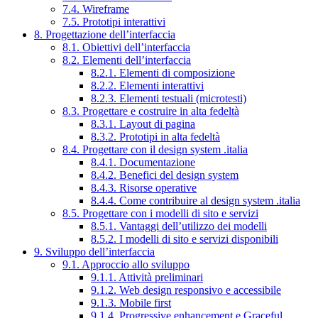
7.4. Wireframe
7.5. Prototipi interattivi
8. Progettazione dell’interfaccia
8.1. Obiettivi dell’interfaccia
8.2. Elementi dell’interfaccia
8.2.1. Elementi di composizione
8.2.2. Elementi interattivi
8.2.3. Elementi testuali (microtesti)
8.3. Progettare e costruire in alta fedeltà
8.3.1. Layout di pagina
8.3.2. Prototipi in alta fedeltà
8.4. Progettare con il design system .italia
8.4.1. Documentazione
8.4.2. Benefici del design system
8.4.3. Risorse operative
8.4.4. Come contribuire al design system .italia
8.5. Progettare con i modelli di sito e servizi
8.5.1. Vantaggi dell’utilizzo dei modelli
8.5.2. I modelli di sito e servizi disponibili
9. Sviluppo dell’interfaccia
9.1. Approccio allo sviluppo
9.1.1. Attività preliminari
9.1.2. Web design responsivo e accessibile
9.1.3. Mobile first
9.1.4. Progressive enhancement e Graceful