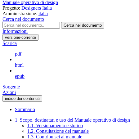
Manuale operativo di design
Progetto:
Designers Italia
Amministrazione:
italia
Cerca nel documento
Cerca nel documento
Informazioni
versione-corrente
Scarica
pdf
html
epub
Sorgente
Azioni
indice dei contenuti
Sommario
1. Scopo, destinatari e uso del Manuale operativo di design
1.1. Versionamento e storico
1.2. Consultazione del manuale
1.3. Contribuisci al manuale