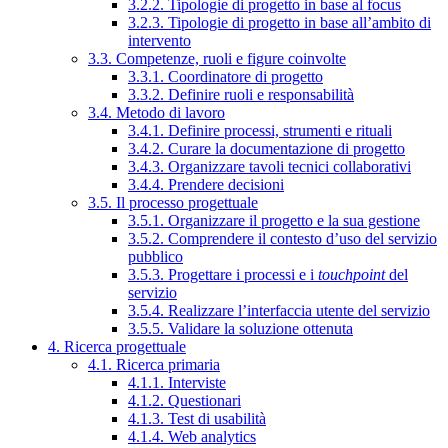
3.2.2. Tipologie di progetto in base al focus
3.2.3. Tipologie di progetto in base all’ambito di
intervento
3.3. Competenze, ruoli e figure coinvolte
3.3.1. Coordinatore di progetto
3.3.2. Definire ruoli e responsabilità
3.4. Metodo di lavoro
3.4.1. Definire processi, strumenti e rituali
3.4.2. Curare la documentazione di progetto
3.4.3. Organizzare tavoli tecnici collaborativi
3.4.4. Prendere decisioni
3.5. Il processo progettuale
3.5.1. Organizzare il progetto e la sua gestione
3.5.2. Comprendere il contesto d’uso del servizio
pubblico
3.5.3. Progettare i processi e i
touchpoint
del
servizio
3.5.4. Realizzare l’interfaccia utente del servizio
3.5.5. Validare la soluzione ottenuta
4. Ricerca progettuale
4.1. Ricerca primaria
4.1.1. Interviste
4.1.2. Questionari
4.1.3. Test di usabilità
4.1.4. Web analytics