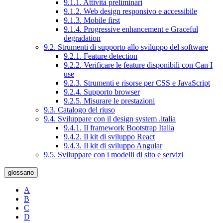
9.1.1. Attività preliminari
9.1.2. Web design responsivo e accessibile
9.1.3. Mobile first
9.1.4. Progressive enhancement e Graceful
degradation
9.2. Strumenti di supporto allo sviluppo del software
9.2.1. Feature detection
9.2.2. Verificare le feature disponibili con Can I
use
9.2.3. Strumenti e risorse per CSS e JavaScript
9.2.4. Supporto browser
9.2.5. Misurare le prestazioni
9.3. Catalogo del riuso
9.4. Sviluppare con il design system .italia
9.4.1. Il framework Bootstrap Italia
9.4.2. Il kit di sviluppo React
9.4.3. Il kit di sviluppo Angular
9.5. Sviluppare con i modelli di sito e servizi
glossario
A
B
C
D