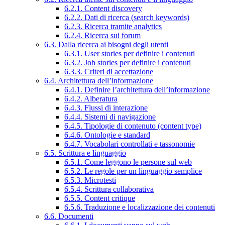
6.2.1. Content discovery
6.2.2. Dati di ricerca (search keywords)
6.2.3. Ricerca tramite analytics
6.2.4. Ricerca sui forum
6.3. Dalla ricerca ai bisogni degli utenti
6.3.1. User stories per definire i contenuti
6.3.2. Job stories per definire i contenuti
6.3.3. Criteri di accettazione
6.4. Architettura dell’informazione
6.4.1. Definire l’architettura dell’informazione
6.4.2. Alberatura
6.4.3. Flussi di interazione
6.4.4. Sistemi di navigazione
6.4.5. Tipologie di contenuto (content type)
6.4.6. Ontologie e standard
6.4.7. Vocabolari controllati e tassonomie
6.5. Scrittura e linguaggio
6.5.1. Come leggono le persone sul web
6.5.2. Le regole per un linguaggio semplice
6.5.3. Microtesti
6.5.4. Scrittura collaborativa
6.5.5. Content critique
6.5.6. Traduzione e localizzazione dei contenuti
6.6. Documenti