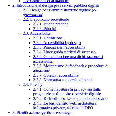
1.3. Contribuisci al manuale
2. Introduzione al design per i servizi pubblici digitali
2.1. Design per l’amministrazione digitale (
e-
government
)
2.2. L’approccio progettuale
2.2.1. Buone pratiche
2.2.2. Principi
2.3. Accessibilità
2.3.1. Definizione
2.3.2. Accessibilità by design
2.3.3. Principi per l’accessibilità
2.3.4. Linee guida e criteri di successo
2.3.5. Come rilasciare una dichiarazione di
accessibilità
2.3.6. Meccanismo di feedback e procedura di
attuazione
2.3.7. Obiettivi accessibilità
2.3.8. Normativa e approfondimenti
2.4. Privacy
2.4.1. Come rispettare la privacy sin dalla
progettazione di un sito o servizio digitale
2.4.2. Richiedi il consenso quando necessario
2.4.3. Le basi del sito web: architettura,
informativa privacy, riferimenti DPO
3. Pianificazione, gestione e strategia