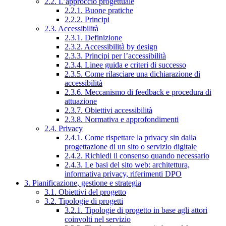
2.2. L’approccio progettuale
2.2.1. Buone pratiche
2.2.2. Principi
2.3. Accessibilità
2.3.1. Definizione
2.3.2. Accessibilità by design
2.3.3. Principi per l’accessibilità
2.3.4. Linee guida e criteri di successo
2.3.5. Come rilasciare una dichiarazione di
accessibilità
2.3.6. Meccanismo di feedback e procedura di
attuazione
2.3.7. Obiettivi accessibilità
2.3.8. Normativa e approfondimenti
2.4. Privacy
2.4.1. Come rispettare la privacy sin dalla
progettazione di un sito o servizio digitale
2.4.2. Richiedi il consenso quando necessario
2.4.3. Le basi del sito web: architettura,
informativa privacy, riferimenti DPO
3. Pianificazione, gestione e strategia
3.1. Obiettivi del progetto
3.2. Tipologie di progetti
3.2.1. Tipologie di progetto in base agli attori
coinvolti nel servizio