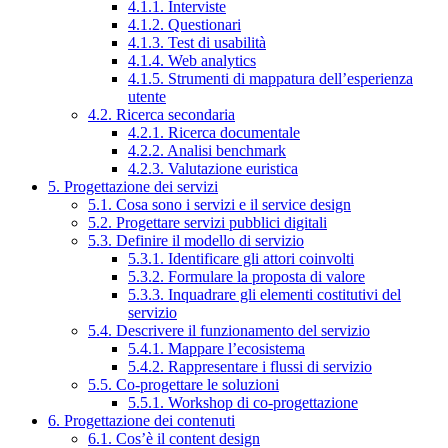
4.1.1. Interviste
4.1.2. Questionari
4.1.3. Test di usabilità
4.1.4. Web analytics
4.1.5. Strumenti di mappatura dell’esperienza
utente
4.2. Ricerca secondaria
4.2.1. Ricerca documentale
4.2.2. Analisi benchmark
4.2.3. Valutazione euristica
5. Progettazione dei servizi
5.1. Cosa sono i servizi e il service design
5.2. Progettare servizi pubblici digitali
5.3. Definire il modello di servizio
5.3.1. Identificare gli attori coinvolti
5.3.2. Formulare la proposta di valore
5.3.3. Inquadrare gli elementi costitutivi del
servizio
5.4. Descrivere il funzionamento del servizio
5.4.1. Mappare l’ecosistema
5.4.2. Rappresentare i flussi di servizio
5.5. Co-progettare le soluzioni
5.5.1. Workshop di co-progettazione
6. Progettazione dei contenuti
6.1. Cos’è il content design