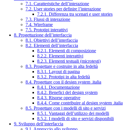
7.1. Caratteristiche dell’interazione
7.2. User stories per definire l’interazione
7.2.1. Differenza tra scenari e user stories
7.3. Flussi di interazione
7.4. Wireframe
7.5. Prototipi interattivi
8. Progettazione dell’interfaccia
8.1. Obiettivi dell’interfaccia
8.2. Elementi dell’interfaccia
8.2.1. Elementi di composizione
8.2.2. Elementi interattivi
8.2.3. Elementi testuali (microtesti)
8.3. Progettare e costruire in alta fedeltà
8.3.1. Layout di pagina
8.3.2. Prototipi in alta fedeltà
8.4. Progettare con il design system .italia
8.4.1. Documentazione
8.4.2. Benefici del design system
8.4.3. Risorse operative
8.4.4. Come contribuire al design system .italia
8.5. Progettare con i modelli di sito e servizi
8.5.1. Vantaggi dell’utilizzo dei modelli
8.5.2. I modelli di sito e servizi disponibili
9. Sviluppo dell’interfaccia
9.1. Approccio allo sviluppo