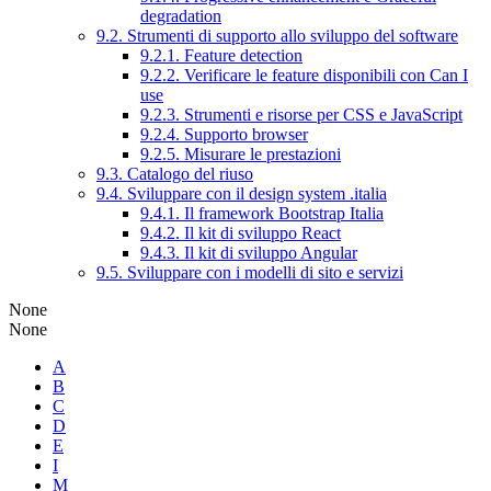
degradation
9.2. Strumenti di supporto allo sviluppo del software
9.2.1. Feature detection
9.2.2. Verificare le feature disponibili con Can I
use
9.2.3. Strumenti e risorse per CSS e JavaScript
9.2.4. Supporto browser
9.2.5. Misurare le prestazioni
9.3. Catalogo del riuso
9.4. Sviluppare con il design system .italia
9.4.1. Il framework Bootstrap Italia
9.4.2. Il kit di sviluppo React
9.4.3. Il kit di sviluppo Angular
9.5. Sviluppare con i modelli di sito e servizi
None
None
A
B
C
D
E
I
M