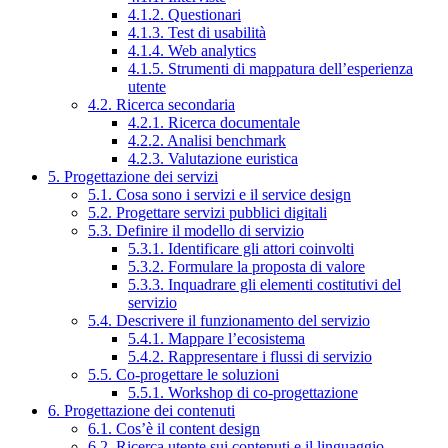
4.1.2. Questionari
4.1.3. Test di usabilità
4.1.4. Web analytics
4.1.5. Strumenti di mappatura dell’esperienza
utente
4.2. Ricerca secondaria
4.2.1. Ricerca documentale
4.2.2. Analisi benchmark
4.2.3. Valutazione euristica
5. Progettazione dei servizi
5.1. Cosa sono i servizi e il service design
5.2. Progettare servizi pubblici digitali
5.3. Definire il modello di servizio
5.3.1. Identificare gli attori coinvolti
5.3.2. Formulare la proposta di valore
5.3.3. Inquadrare gli elementi costitutivi del
servizio
5.4. Descrivere il funzionamento del servizio
5.4.1. Mappare l’ecosistema
5.4.2. Rappresentare i flussi di servizio
5.5. Co-progettare le soluzioni
5.5.1. Workshop di co-progettazione
6. Progettazione dei contenuti
6.1. Cos’è il content design
6.2. Ricerca utente sui contenuti e il linguaggio