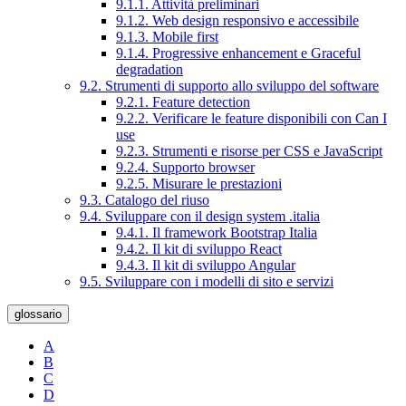
9.1.1. Attività preliminari
9.1.2. Web design responsivo e accessibile
9.1.3. Mobile first
9.1.4. Progressive enhancement e Graceful
degradation
9.2. Strumenti di supporto allo sviluppo del software
9.2.1. Feature detection
9.2.2. Verificare le feature disponibili con Can I
use
9.2.3. Strumenti e risorse per CSS e JavaScript
9.2.4. Supporto browser
9.2.5. Misurare le prestazioni
9.3. Catalogo del riuso
9.4. Sviluppare con il design system .italia
9.4.1. Il framework Bootstrap Italia
9.4.2. Il kit di sviluppo React
9.4.3. Il kit di sviluppo Angular
9.5. Sviluppare con i modelli di sito e servizi
glossario
A
B
C
D