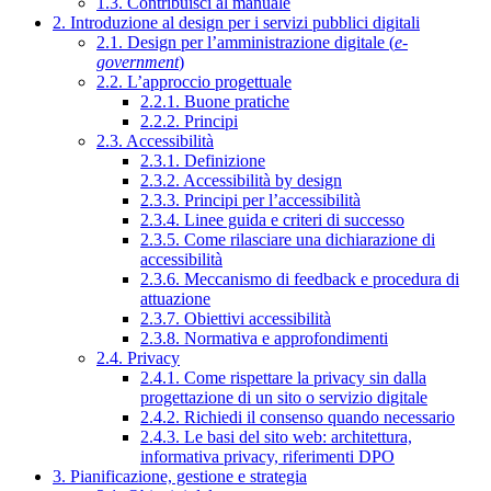
1.3. Contribuisci al manuale
2. Introduzione al design per i servizi pubblici digitali
2.1. Design per l’amministrazione digitale (
e-
government
)
2.2. L’approccio progettuale
2.2.1. Buone pratiche
2.2.2. Principi
2.3. Accessibilità
2.3.1. Definizione
2.3.2. Accessibilità by design
2.3.3. Principi per l’accessibilità
2.3.4. Linee guida e criteri di successo
2.3.5. Come rilasciare una dichiarazione di
accessibilità
2.3.6. Meccanismo di feedback e procedura di
attuazione
2.3.7. Obiettivi accessibilità
2.3.8. Normativa e approfondimenti
2.4. Privacy
2.4.1. Come rispettare la privacy sin dalla
progettazione di un sito o servizio digitale
2.4.2. Richiedi il consenso quando necessario
2.4.3. Le basi del sito web: architettura,
informativa privacy, riferimenti DPO
3. Pianificazione, gestione e strategia