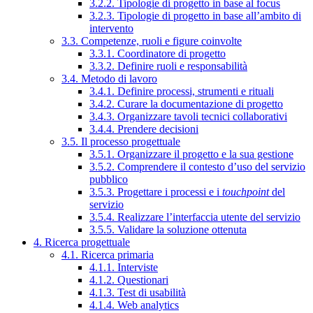
3.2.2. Tipologie di progetto in base al focus
3.2.3. Tipologie di progetto in base all’ambito di
intervento
3.3. Competenze, ruoli e figure coinvolte
3.3.1. Coordinatore di progetto
3.3.2. Definire ruoli e responsabilità
3.4. Metodo di lavoro
3.4.1. Definire processi, strumenti e rituali
3.4.2. Curare la documentazione di progetto
3.4.3. Organizzare tavoli tecnici collaborativi
3.4.4. Prendere decisioni
3.5. Il processo progettuale
3.5.1. Organizzare il progetto e la sua gestione
3.5.2. Comprendere il contesto d’uso del servizio
pubblico
3.5.3. Progettare i processi e i
touchpoint
del
servizio
3.5.4. Realizzare l’interfaccia utente del servizio
3.5.5. Validare la soluzione ottenuta
4. Ricerca progettuale
4.1. Ricerca primaria
4.1.1. Interviste
4.1.2. Questionari
4.1.3. Test di usabilità
4.1.4. Web analytics