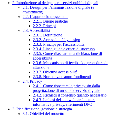
2. Introduzione al design per i servizi pubblici digitali
2.1. Design per l’amministrazione digitale (
e-
government
)
2.2. L’approccio progettuale
2.2.1. Buone pratiche
2.2.2. Principi
2.3. Accessibilità
2.3.1. Definizione
2.3.2. Accessibilità by design
2.3.3. Principi per l’accessibilità
2.3.4. Linee guida e criteri di successo
2.3.5. Come rilasciare una dichiarazione di
accessibilità
2.3.6. Meccanismo di feedback e procedura di
attuazione
2.3.7. Obiettivi accessibilità
2.3.8. Normativa e approfondimenti
2.4. Privacy
2.4.1. Come rispettare la privacy sin dalla
progettazione di un sito o servizio digitale
2.4.2. Richiedi il consenso quando necessario
2.4.3. Le basi del sito web: architettura,
informativa privacy, riferimenti DPO
3. Pianificazione, gestione e strategia
3.1. Obiettivi del progetto