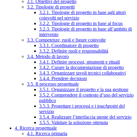
3.1. Obiettivi del progetto
3.2. Tipologie di progetti
3.2.1. Tipologie di progetto in base agli attori
coinvolti nel servizio
3.2.2. Tipologie di progetto in base al focus
3.2.3. Tipologie di progetto in base all’ambito di
intervento
3.3. Competenze, ruoli e figure coinvolte
3.3.1. Coordinatore di progetto
3.3.2. Definire ruoli e responsabilità
3.4. Metodo di lavoro
3.4.1. Definire processi, strumenti e rituali
3.4.2. Curare la documentazione di progetto
3.4.3. Organizzare tavoli tecnici collaborativi
3.4.4. Prendere decisioni
3.5. Il processo progettuale
3.5.1. Organizzare il progetto e la sua gestione
3.5.2. Comprendere il contesto d’uso del servizio
pubblico
3.5.3. Progettare i processi e i
touchpoint
del
servizio
3.5.4. Realizzare l’interfaccia utente del servizio
3.5.5. Validare la soluzione ottenuta
4. Ricerca progettuale
4.1. Ricerca primaria