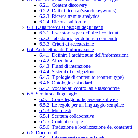
6.2.1. Content discovery
6.2.2. Dati di ricerca (search keywords)
6.2.3. Ricerca tramite analytics
6.2.4. Ricerca sui forum
6.3. Dalla ricerca ai bisogni degli utenti
6.3.1. User stories per definire i contenuti
6.3.2. Job stories per definire i contenuti
6.3.3. Criteri di accettazione
6.4. Architettura dell’informazione
6.4.1. Definire l’architettura dell’informazione
6.4.2. Alberatura
6.4.3. Flussi di interazione
6.4.4. Sistemi di navigazione
6.4.5. Tipologie di contenuto (content type)
6.4.6. Ontologie e standard
6.4.7. Vocabolari controllati e tassonomie
6.5. Scrittura e linguaggio
6.5.1. Come leggono le persone sul web
6.5.2. Le regole per un linguaggio semplice
6.5.3. Microtesti
6.5.4. Scrittura collaborativa
6.5.5. Content critique
6.5.6. Traduzione e localizzazione dei contenuti
6.6. Documenti