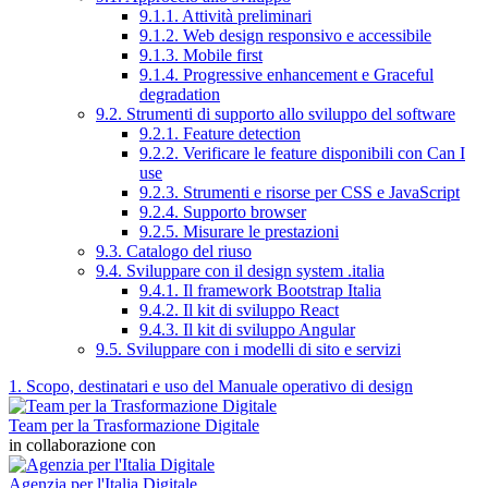
9.1.1. Attività preliminari
9.1.2. Web design responsivo e accessibile
9.1.3. Mobile first
9.1.4. Progressive enhancement e Graceful
degradation
9.2. Strumenti di supporto allo sviluppo del software
9.2.1. Feature detection
9.2.2. Verificare le feature disponibili con Can I
use
9.2.3. Strumenti e risorse per CSS e JavaScript
9.2.4. Supporto browser
9.2.5. Misurare le prestazioni
9.3. Catalogo del riuso
9.4. Sviluppare con il design system .italia
9.4.1. Il framework Bootstrap Italia
9.4.2. Il kit di sviluppo React
9.4.3. Il kit di sviluppo Angular
9.5. Sviluppare con i modelli di sito e servizi
1. Scopo, destinatari e uso del Manuale operativo di design
Team per la Trasformazione Digitale
in collaborazione con
Agenzia per l'Italia Digitale