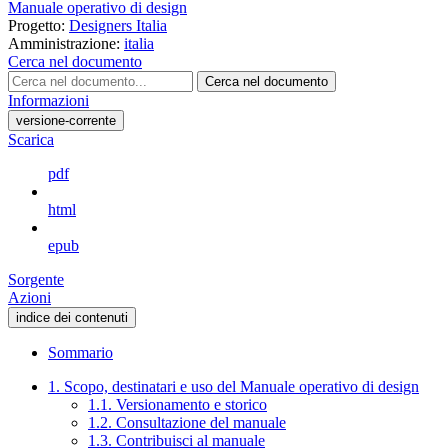
Manuale operativo di design
Progetto:
Designers Italia
Amministrazione:
italia
Cerca nel documento
Cerca nel documento
Informazioni
versione-corrente
Scarica
pdf
html
epub
Sorgente
Azioni
indice dei contenuti
Sommario
1. Scopo, destinatari e uso del Manuale operativo di design
1.1. Versionamento e storico
1.2. Consultazione del manuale
1.3. Contribuisci al manuale