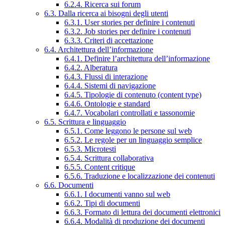
6.2.4. Ricerca sui forum
6.3. Dalla ricerca ai bisogni degli utenti
6.3.1. User stories per definire i contenuti
6.3.2. Job stories per definire i contenuti
6.3.3. Criteri di accettazione
6.4. Architettura dell’informazione
6.4.1. Definire l’architettura dell’informazione
6.4.2. Alberatura
6.4.3. Flussi di interazione
6.4.4. Sistemi di navigazione
6.4.5. Tipologie di contenuto (content type)
6.4.6. Ontologie e standard
6.4.7. Vocabolari controllati e tassonomie
6.5. Scrittura e linguaggio
6.5.1. Come leggono le persone sul web
6.5.2. Le regole per un linguaggio semplice
6.5.3. Microtesti
6.5.4. Scrittura collaborativa
6.5.5. Content critique
6.5.6. Traduzione e localizzazione dei contenuti
6.6. Documenti
6.6.1. I documenti vanno sul web
6.6.2. Tipi di documenti
6.6.3. Formato di lettura dei documenti elettronici
6.6.4. Modalità di produzione dei documenti