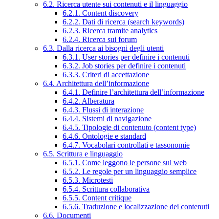
6.2. Ricerca utente sui contenuti e il linguaggio
6.2.1. Content discovery
6.2.2. Dati di ricerca (search keywords)
6.2.3. Ricerca tramite analytics
6.2.4. Ricerca sui forum
6.3. Dalla ricerca ai bisogni degli utenti
6.3.1. User stories per definire i contenuti
6.3.2. Job stories per definire i contenuti
6.3.3. Criteri di accettazione
6.4. Architettura dell’informazione
6.4.1. Definire l’architettura dell’informazione
6.4.2. Alberatura
6.4.3. Flussi di interazione
6.4.4. Sistemi di navigazione
6.4.5. Tipologie di contenuto (content type)
6.4.6. Ontologie e standard
6.4.7. Vocabolari controllati e tassonomie
6.5. Scrittura e linguaggio
6.5.1. Come leggono le persone sul web
6.5.2. Le regole per un linguaggio semplice
6.5.3. Microtesti
6.5.4. Scrittura collaborativa
6.5.5. Content critique
6.5.6. Traduzione e localizzazione dei contenuti
6.6. Documenti