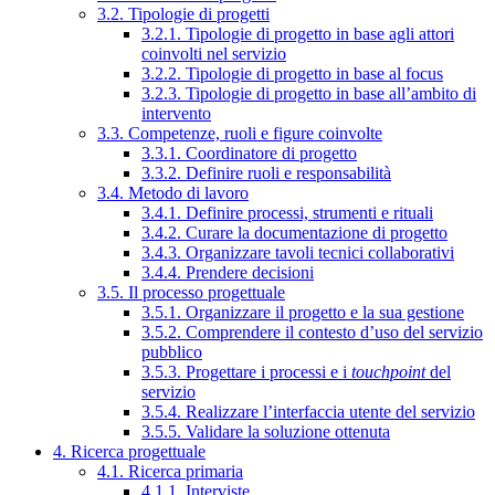
3.2. Tipologie di progetti
3.2.1. Tipologie di progetto in base agli attori
coinvolti nel servizio
3.2.2. Tipologie di progetto in base al focus
3.2.3. Tipologie di progetto in base all’ambito di
intervento
3.3. Competenze, ruoli e figure coinvolte
3.3.1. Coordinatore di progetto
3.3.2. Definire ruoli e responsabilità
3.4. Metodo di lavoro
3.4.1. Definire processi, strumenti e rituali
3.4.2. Curare la documentazione di progetto
3.4.3. Organizzare tavoli tecnici collaborativi
3.4.4. Prendere decisioni
3.5. Il processo progettuale
3.5.1. Organizzare il progetto e la sua gestione
3.5.2. Comprendere il contesto d’uso del servizio
pubblico
3.5.3. Progettare i processi e i
touchpoint
del
servizio
3.5.4. Realizzare l’interfaccia utente del servizio
3.5.5. Validare la soluzione ottenuta
4. Ricerca progettuale
4.1. Ricerca primaria
4.1.1. Interviste