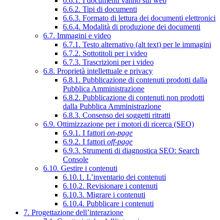
6.6.1. I documenti vanno sul web
6.6.2. Tipi di documenti
6.6.3. Formato di lettura dei documenti elettronici
6.6.4. Modalità di produzione dei documenti
6.7. Immagini e video
6.7.1. Testo alternativo (alt text) per le immagini
6.7.2. Sottotitoli per i video
6.7.3. Trascrizioni per i video
6.8. Proprietà intellettuale e privacy
6.8.1. Pubblicazione di contenuti prodotti dalla
Pubblica Amministrazione
6.8.2. Pubblicazione di contenuti non prodotti
dalla Pubblica Amministrazione
6.8.3. Consenso dei soggetti ritratti
6.9. Ottimizzazione per i motori di ricerca (SEO)
6.9.1. I fattori
on-page
6.9.2. I fattori
off-page
6.9.3. Strumenti di diagnostica SEO: Search
Console
6.10. Gestire i contenuti
6.10.1. L’inventario dei contenuti
6.10.2. Revisionare i contenuti
6.10.3. Migrare i contenuti
6.10.4. Pubblicare i contenuti
7. Progettazione dell’interazione