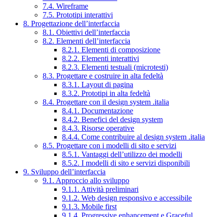
7.4. Wireframe
7.5. Prototipi interattivi
8. Progettazione dell’interfaccia
8.1. Obiettivi dell’interfaccia
8.2. Elementi dell’interfaccia
8.2.1. Elementi di composizione
8.2.2. Elementi interattivi
8.2.3. Elementi testuali (microtesti)
8.3. Progettare e costruire in alta fedeltà
8.3.1. Layout di pagina
8.3.2. Prototipi in alta fedeltà
8.4. Progettare con il design system .italia
8.4.1. Documentazione
8.4.2. Benefici del design system
8.4.3. Risorse operative
8.4.4. Come contribuire al design system .italia
8.5. Progettare con i modelli di sito e servizi
8.5.1. Vantaggi dell’utilizzo dei modelli
8.5.2. I modelli di sito e servizi disponibili
9. Sviluppo dell’interfaccia
9.1. Approccio allo sviluppo
9.1.1. Attività preliminari
9.1.2. Web design responsivo e accessibile
9.1.3. Mobile first
9.1.4. Progressive enhancement e Graceful