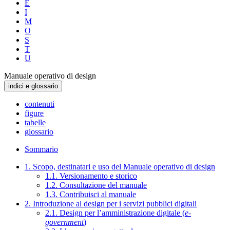
E
I
M
O
S
T
U
Manuale operativo di design
indici e glossario
contenuti
figure
tabelle
glossario
Sommario
1. Scopo, destinatari e uso del Manuale operativo di design
1.1. Versionamento e storico
1.2. Consultazione del manuale
1.3. Contribuisci al manuale
2. Introduzione al design per i servizi pubblici digitali
2.1. Design per l’amministrazione digitale (
e-
government
)