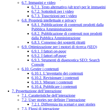
6.7. Immagini e video
6.7.1. Testo alternativo (alt text) per le immagini
6.7.2. Sottotitoli per i video
6.7.3. Trascrizioni per i video
6.8. Proprietà intellettuale e privacy
6.8.1. Pubblicazione di contenuti prodotti dalla
Pubblica Amministrazione
6.8.2. Pubblicazione di contenuti non prodotti
dalla Pubblica Amministrazione
6.8.3. Consenso dei soggetti ritratti
6.9. Ottimizzazione per i motori di ricerca (SEO)
6.9.1. I fattori
on-page
6.9.2. I fattori
off-page
6.9.3. Strumenti di diagnostica SEO: Search
Console
6.10. Gestire i contenuti
6.10.1. L’inventario dei contenuti
6.10.2. Revisionare i contenuti
6.10.3. Migrare i contenuti
6.10.4. Pubblicare i contenuti
7. Progettazione dell’interazione
7.1. Caratteristiche dell’interazione
7.2. User stories per definire l’interazione
7.2.1. Differenza tra scenari e user stories
7.3. Flussi di interazione