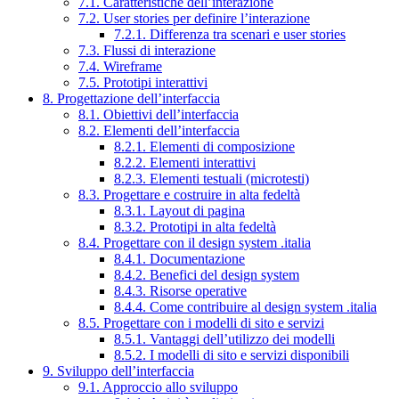
7.1. Caratteristiche dell’interazione
7.2. User stories per definire l’interazione
7.2.1. Differenza tra scenari e user stories
7.3. Flussi di interazione
7.4. Wireframe
7.5. Prototipi interattivi
8. Progettazione dell’interfaccia
8.1. Obiettivi dell’interfaccia
8.2. Elementi dell’interfaccia
8.2.1. Elementi di composizione
8.2.2. Elementi interattivi
8.2.3. Elementi testuali (microtesti)
8.3. Progettare e costruire in alta fedeltà
8.3.1. Layout di pagina
8.3.2. Prototipi in alta fedeltà
8.4. Progettare con il design system .italia
8.4.1. Documentazione
8.4.2. Benefici del design system
8.4.3. Risorse operative
8.4.4. Come contribuire al design system .italia
8.5. Progettare con i modelli di sito e servizi
8.5.1. Vantaggi dell’utilizzo dei modelli
8.5.2. I modelli di sito e servizi disponibili
9. Sviluppo dell’interfaccia
9.1. Approccio allo sviluppo