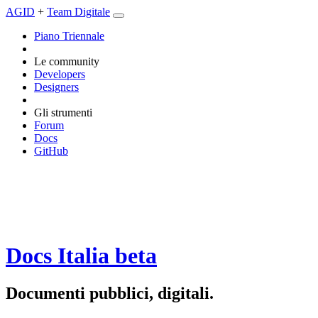
AGID
+
Team Digitale
Piano Triennale
Le community
Developers
Designers
Gli strumenti
Forum
Docs
GitHub
Docs Italia
beta
Documenti pubblici, digitali.