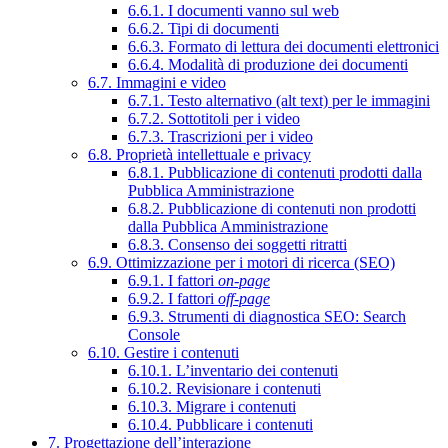
6.6.1. I documenti vanno sul web
6.6.2. Tipi di documenti
6.6.3. Formato di lettura dei documenti elettronici
6.6.4. Modalità di produzione dei documenti
6.7. Immagini e video
6.7.1. Testo alternativo (alt text) per le immagini
6.7.2. Sottotitoli per i video
6.7.3. Trascrizioni per i video
6.8. Proprietà intellettuale e privacy
6.8.1. Pubblicazione di contenuti prodotti dalla
Pubblica Amministrazione
6.8.2. Pubblicazione di contenuti non prodotti
dalla Pubblica Amministrazione
6.8.3. Consenso dei soggetti ritratti
6.9. Ottimizzazione per i motori di ricerca (SEO)
6.9.1. I fattori
on-page
6.9.2. I fattori
off-page
6.9.3. Strumenti di diagnostica SEO: Search
Console
6.10. Gestire i contenuti
6.10.1. L’inventario dei contenuti
6.10.2. Revisionare i contenuti
6.10.3. Migrare i contenuti
6.10.4. Pubblicare i contenuti
7. Progettazione dell’interazione