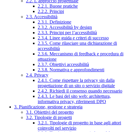
2.2. L’approccio progettuale
2.2.1. Buone pratiche
2.2.2. Principi
2.3. Accessibilità
2.3.1. Definizione
2.3.2. Accessibilità by design
2.3.3. Principi per l’accessibilità
2.3.4. Linee guida e criteri di successo
2.3.5. Come rilasciare una dichiarazione di
accessibilità
2.3.6. Meccanismo di feedback e procedura di
attuazione
2.3.7. Obiettivi accessibilità
2.3.8. Normativa e approfondimenti
2.4. Privacy
2.4.1. Come rispettare la privacy sin dalla
progettazione di un sito o servizio digitale
2.4.2. Richiedi il consenso quando necessario
2.4.3. Le basi del sito web: architettura,
informativa privacy, riferimenti DPO
3. Pianificazione, gestione e strategia
3.1. Obiettivi del progetto
3.2. Tipologie di progetti
3.2.1. Tipologie di progetto in base agli attori
coinvolti nel servizio