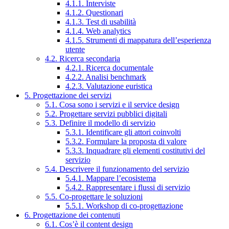
4.1.1. Interviste
4.1.2. Questionari
4.1.3. Test di usabilità
4.1.4. Web analytics
4.1.5. Strumenti di mappatura dell’esperienza
utente
4.2. Ricerca secondaria
4.2.1. Ricerca documentale
4.2.2. Analisi benchmark
4.2.3. Valutazione euristica
5. Progettazione dei servizi
5.1. Cosa sono i servizi e il service design
5.2. Progettare servizi pubblici digitali
5.3. Definire il modello di servizio
5.3.1. Identificare gli attori coinvolti
5.3.2. Formulare la proposta di valore
5.3.3. Inquadrare gli elementi costitutivi del
servizio
5.4. Descrivere il funzionamento del servizio
5.4.1. Mappare l’ecosistema
5.4.2. Rappresentare i flussi di servizio
5.5. Co-progettare le soluzioni
5.5.1. Workshop di co-progettazione
6. Progettazione dei contenuti
6.1. Cos’è il content design