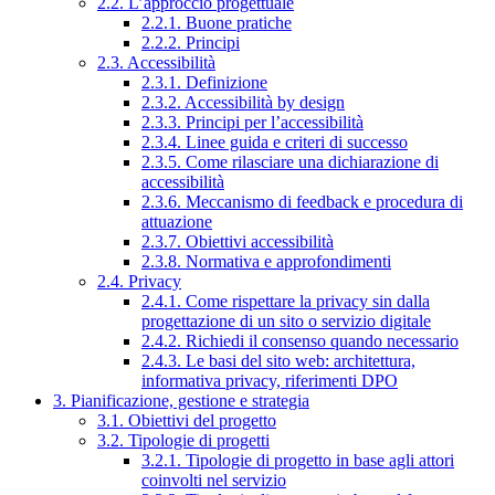
2.2. L’approccio progettuale
2.2.1. Buone pratiche
2.2.2. Principi
2.3. Accessibilità
2.3.1. Definizione
2.3.2. Accessibilità by design
2.3.3. Principi per l’accessibilità
2.3.4. Linee guida e criteri di successo
2.3.5. Come rilasciare una dichiarazione di
accessibilità
2.3.6. Meccanismo di feedback e procedura di
attuazione
2.3.7. Obiettivi accessibilità
2.3.8. Normativa e approfondimenti
2.4. Privacy
2.4.1. Come rispettare la privacy sin dalla
progettazione di un sito o servizio digitale
2.4.2. Richiedi il consenso quando necessario
2.4.3. Le basi del sito web: architettura,
informativa privacy, riferimenti DPO
3. Pianificazione, gestione e strategia
3.1. Obiettivi del progetto
3.2. Tipologie di progetti
3.2.1. Tipologie di progetto in base agli attori
coinvolti nel servizio