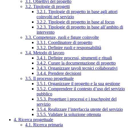
3.1. Obiettivi del progetto
3.2. Tipologie di progetti
3.2.1. Tipologie di progetto in base agli attori
coinvolti nel servizio
3.2.2. Tipologie di progetto in base al focus
3.2.3. Tipologie di progetto in base all’ambito di
intervento
3.3. Competenze, ruoli e figure coinvolte
3.3.1. Coordinatore di progetto
3.3.2. Definire ruoli e responsabilità
3.4. Metodo di lavoro
3.4.1. Definire processi, strumenti e rituali
3.4.2. Curare la documentazione di progetto
3.4.3. Organizzare tavoli tecnici collaborativi
3.4.4. Prendere decisioni
3.5. Il processo progettuale
3.5.1. Organizzare il progetto e la sua gestione
3.5.2. Comprendere il contesto d’uso del servizio
pubblico
3.5.3. Progettare i processi e i
touchpoint
del
servizio
3.5.4. Realizzare l’interfaccia utente del servizio
3.5.5. Validare la soluzione ottenuta
4. Ricerca progettuale
4.1. Ricerca primaria