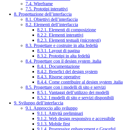
7.4. Wireframe
7.5. Prototipi interattivi
8. Progettazione dell’interfaccia
8.1. Obiettivi dell’interfaccia
8.2. Elementi dell’interfaccia
8.2.1. Elementi di composizione
8.2.2. Elementi interattivi
8.2.3. Elementi testuali (microtesti)
8.3. Progettare e costruire in alta fedeltà
8.3.1. Layout di pagina
8.3.2. Prototipi in alta fedeltà
8.4. Progettare con il design system .italia
8.4.1. Documentazione
8.4.2. Benefici del design system
8.4.3. Risorse operative
8.4.4. Come contribuire al design system .italia
8.5. Progettare con i modelli di sito e servizi
8.5.1. Vantaggi dell’utilizzo dei modelli
8.5.2. I modelli di sito e servizi disponibili
9. Sviluppo dell’interfaccia
9.1. Approccio allo sviluppo
9.1.1. Attività preliminari
9.1.2. Web design responsivo e accessibile
9.1.3. Mobile first
9.1.4. Progressive enhancement e Graceful