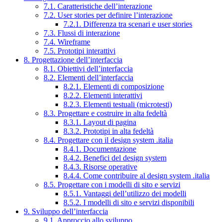
7.1. Caratteristiche dell’interazione
7.2. User stories per definire l’interazione
7.2.1. Differenza tra scenari e user stories
7.3. Flussi di interazione
7.4. Wireframe
7.5. Prototipi interattivi
8. Progettazione dell’interfaccia
8.1. Obiettivi dell’interfaccia
8.2. Elementi dell’interfaccia
8.2.1. Elementi di composizione
8.2.2. Elementi interattivi
8.2.3. Elementi testuali (microtesti)
8.3. Progettare e costruire in alta fedeltà
8.3.1. Layout di pagina
8.3.2. Prototipi in alta fedeltà
8.4. Progettare con il design system .italia
8.4.1. Documentazione
8.4.2. Benefici del design system
8.4.3. Risorse operative
8.4.4. Come contribuire al design system .italia
8.5. Progettare con i modelli di sito e servizi
8.5.1. Vantaggi dell’utilizzo dei modelli
8.5.2. I modelli di sito e servizi disponibili
9. Sviluppo dell’interfaccia
9.1. Approccio allo sviluppo