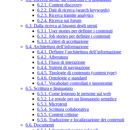
6.2.1. Content discovery
6.2.2. Dati di ricerca (search keywords)
6.2.3. Ricerca tramite analytics
6.2.4. Ricerca sui forum
6.3. Dalla ricerca ai bisogni degli utenti
6.3.1. User stories per definire i contenuti
6.3.2. Job stories per definire i contenuti
6.3.3. Criteri di accettazione
6.4. Architettura dell’informazione
6.4.1. Definire l’architettura dell’informazione
6.4.2. Alberatura
6.4.3. Flussi di interazione
6.4.4. Sistemi di navigazione
6.4.5. Tipologie di contenuto (content type)
6.4.6. Ontologie e standard
6.4.7. Vocabolari controllati e tassonomie
6.5. Scrittura e linguaggio
6.5.1. Come leggono le persone sul web
6.5.2. Le regole per un linguaggio semplice
6.5.3. Microtesti
6.5.4. Scrittura collaborativa
6.5.5. Content critique
6.5.6. Traduzione e localizzazione dei contenuti
6.6. Documenti