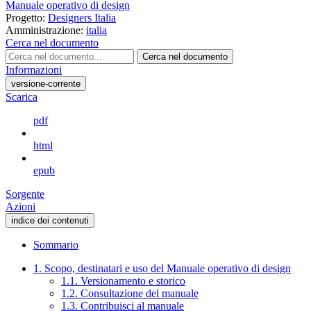
Manuale operativo di design
Progetto:
Designers Italia
Amministrazione:
italia
Cerca nel documento
Cerca nel documento
Informazioni
versione-corrente
Scarica
pdf
html
epub
Sorgente
Azioni
indice dei contenuti
Sommario
1. Scopo, destinatari e uso del Manuale operativo di design
1.1. Versionamento e storico
1.2. Consultazione del manuale
1.3. Contribuisci al manuale