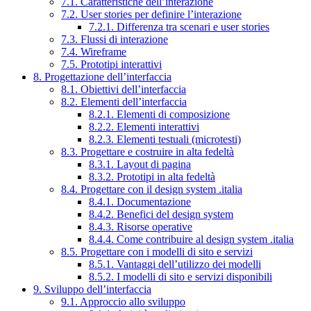
7.1. Caratteristiche dell’interazione
7.2. User stories per definire l’interazione
7.2.1. Differenza tra scenari e user stories
7.3. Flussi di interazione
7.4. Wireframe
7.5. Prototipi interattivi
8. Progettazione dell’interfaccia
8.1. Obiettivi dell’interfaccia
8.2. Elementi dell’interfaccia
8.2.1. Elementi di composizione
8.2.2. Elementi interattivi
8.2.3. Elementi testuali (microtesti)
8.3. Progettare e costruire in alta fedeltà
8.3.1. Layout di pagina
8.3.2. Prototipi in alta fedeltà
8.4. Progettare con il design system .italia
8.4.1. Documentazione
8.4.2. Benefici del design system
8.4.3. Risorse operative
8.4.4. Come contribuire al design system .italia
8.5. Progettare con i modelli di sito e servizi
8.5.1. Vantaggi dell’utilizzo dei modelli
8.5.2. I modelli di sito e servizi disponibili
9. Sviluppo dell’interfaccia
9.1. Approccio allo sviluppo