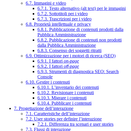
6.7. Immagini e video
6.7.1. Testo alternativo (alt text) per le immagini
6.7.2. Sottotitoli per i video
6.7.3. Trascrizioni per i video
6.8. Proprietà intellettuale e privacy
6.8.1. Pubblicazione di contenuti prodotti dalla
Pubblica Amministrazione
6.8.2. Pubblicazione di contenuti non prodotti
dalla Pubblica Amministrazione
6.8.3. Consenso dei soggetti ritratti
6.9. Ottimizzazione per i motori di ricerca (SEO)
6.9.1. I fattori
on-page
6.9.2. I fattori
off-page
6.9.3. Strumenti di diagnostica SEO: Search
Console
6.10. Gestire i contenuti
6.10.1. L’inventario dei contenuti
6.10.2. Revisionare i contenuti
6.10.3. Migrare i contenuti
6.10.4. Pubblicare i contenuti
7. Progettazione dell’interazione
7.1. Caratteristiche dell’interazione
7.2. User stories per definire l’interazione
7.2.1. Differenza tra scenari e user stories
7.3. Flussi di interazione