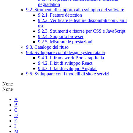
degradation
9.2. Strumenti di supporto allo sviluppo del software
9.2.1. Feature detection
9.2.2. Verificare le feature disponibili con Can I
use
9.2.3. Strumenti e risorse per CSS e JavaScript
9.2.4. Supporto browser
9.2.5. Misurare le prestazioni
9.3. Catalogo del riuso
9.4. Sviluppare con il design system .italia
9.4.1. Il framework Bootstrap Italia
9.4.2. Il kit di sviluppo React
9.4.3. Il kit di sviluppo Angular
9.5. Sviluppare con i modelli di sito e servizi
None
None
A
B
C
D
E
I
M