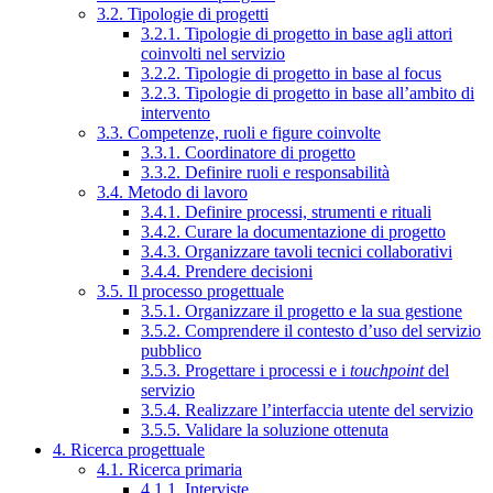
3.2. Tipologie di progetti
3.2.1. Tipologie di progetto in base agli attori
coinvolti nel servizio
3.2.2. Tipologie di progetto in base al focus
3.2.3. Tipologie di progetto in base all’ambito di
intervento
3.3. Competenze, ruoli e figure coinvolte
3.3.1. Coordinatore di progetto
3.3.2. Definire ruoli e responsabilità
3.4. Metodo di lavoro
3.4.1. Definire processi, strumenti e rituali
3.4.2. Curare la documentazione di progetto
3.4.3. Organizzare tavoli tecnici collaborativi
3.4.4. Prendere decisioni
3.5. Il processo progettuale
3.5.1. Organizzare il progetto e la sua gestione
3.5.2. Comprendere il contesto d’uso del servizio
pubblico
3.5.3. Progettare i processi e i
touchpoint
del
servizio
3.5.4. Realizzare l’interfaccia utente del servizio
3.5.5. Validare la soluzione ottenuta
4. Ricerca progettuale
4.1. Ricerca primaria
4.1.1. Interviste