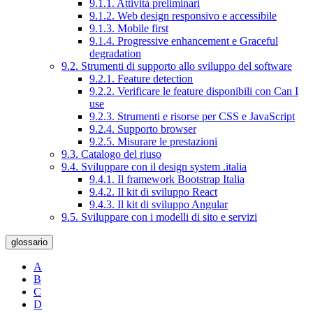
9.1.1. Attività preliminari
9.1.2. Web design responsivo e accessibile
9.1.3. Mobile first
9.1.4. Progressive enhancement e Graceful
degradation
9.2. Strumenti di supporto allo sviluppo del software
9.2.1. Feature detection
9.2.2. Verificare le feature disponibili con Can I
use
9.2.3. Strumenti e risorse per CSS e JavaScript
9.2.4. Supporto browser
9.2.5. Misurare le prestazioni
9.3. Catalogo del riuso
9.4. Sviluppare con il design system .italia
9.4.1. Il framework Bootstrap Italia
9.4.2. Il kit di sviluppo React
9.4.3. Il kit di sviluppo Angular
9.5. Sviluppare con i modelli di sito e servizi
glossario
A
B
C
D