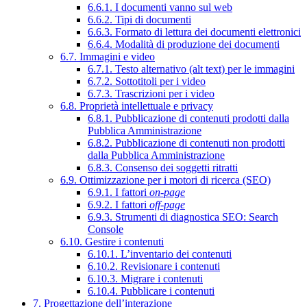
6.6.1. I documenti vanno sul web
6.6.2. Tipi di documenti
6.6.3. Formato di lettura dei documenti elettronici
6.6.4. Modalità di produzione dei documenti
6.7. Immagini e video
6.7.1. Testo alternativo (alt text) per le immagini
6.7.2. Sottotitoli per i video
6.7.3. Trascrizioni per i video
6.8. Proprietà intellettuale e privacy
6.8.1. Pubblicazione di contenuti prodotti dalla
Pubblica Amministrazione
6.8.2. Pubblicazione di contenuti non prodotti
dalla Pubblica Amministrazione
6.8.3. Consenso dei soggetti ritratti
6.9. Ottimizzazione per i motori di ricerca (SEO)
6.9.1. I fattori
on-page
6.9.2. I fattori
off-page
6.9.3. Strumenti di diagnostica SEO: Search
Console
6.10. Gestire i contenuti
6.10.1. L’inventario dei contenuti
6.10.2. Revisionare i contenuti
6.10.3. Migrare i contenuti
6.10.4. Pubblicare i contenuti
7. Progettazione dell’interazione