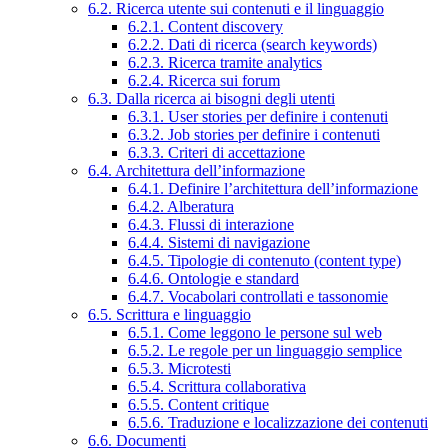
6.2. Ricerca utente sui contenuti e il linguaggio
6.2.1. Content discovery
6.2.2. Dati di ricerca (search keywords)
6.2.3. Ricerca tramite analytics
6.2.4. Ricerca sui forum
6.3. Dalla ricerca ai bisogni degli utenti
6.3.1. User stories per definire i contenuti
6.3.2. Job stories per definire i contenuti
6.3.3. Criteri di accettazione
6.4. Architettura dell’informazione
6.4.1. Definire l’architettura dell’informazione
6.4.2. Alberatura
6.4.3. Flussi di interazione
6.4.4. Sistemi di navigazione
6.4.5. Tipologie di contenuto (content type)
6.4.6. Ontologie e standard
6.4.7. Vocabolari controllati e tassonomie
6.5. Scrittura e linguaggio
6.5.1. Come leggono le persone sul web
6.5.2. Le regole per un linguaggio semplice
6.5.3. Microtesti
6.5.4. Scrittura collaborativa
6.5.5. Content critique
6.5.6. Traduzione e localizzazione dei contenuti
6.6. Documenti