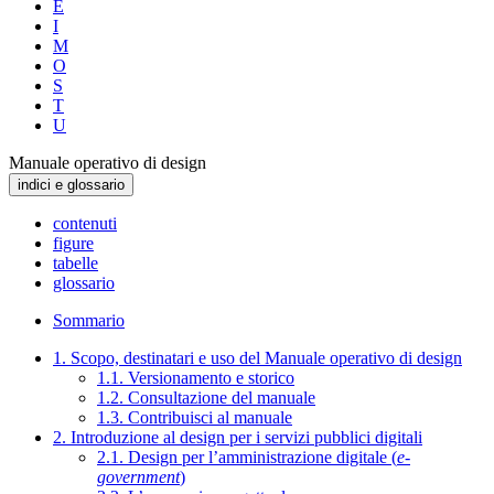
E
I
M
O
S
T
U
Manuale operativo di design
indici e glossario
contenuti
figure
tabelle
glossario
Sommario
1. Scopo, destinatari e uso del Manuale operativo di design
1.1. Versionamento e storico
1.2. Consultazione del manuale
1.3. Contribuisci al manuale
2. Introduzione al design per i servizi pubblici digitali
2.1. Design per l’amministrazione digitale (
e-
government
)