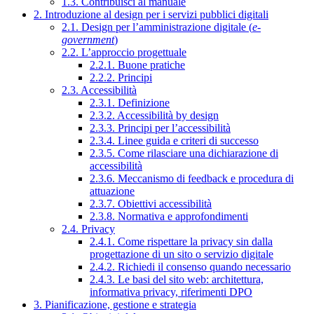
1.3. Contribuisci al manuale
2. Introduzione al design per i servizi pubblici digitali
2.1. Design per l’amministrazione digitale (
e-
government
)
2.2. L’approccio progettuale
2.2.1. Buone pratiche
2.2.2. Principi
2.3. Accessibilità
2.3.1. Definizione
2.3.2. Accessibilità by design
2.3.3. Principi per l’accessibilità
2.3.4. Linee guida e criteri di successo
2.3.5. Come rilasciare una dichiarazione di
accessibilità
2.3.6. Meccanismo di feedback e procedura di
attuazione
2.3.7. Obiettivi accessibilità
2.3.8. Normativa e approfondimenti
2.4. Privacy
2.4.1. Come rispettare la privacy sin dalla
progettazione di un sito o servizio digitale
2.4.2. Richiedi il consenso quando necessario
2.4.3. Le basi del sito web: architettura,
informativa privacy, riferimenti DPO
3. Pianificazione, gestione e strategia