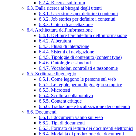
6.2.4. Ricerca sui forum
6.3. Dalla ricerca ai bisogni degli utenti
6.3.1. User stories per definire i contenuti
6.3.2. Job stories per definire i contenuti
6.3.3. Criteri di accettazione
6.4. Architettura dell’informazione
6.4.1. Definire l’architettura dell’informazione
6.4.2. Alberatura
6.4.3. Flussi di interazione
6.4.4. Sistemi di navigazione
6.4.5. Tipologie di contenuto (content type)
6.4.6. Ontologie e standard
6.4.7. Vocabolari controllati e tassonomie
6.5. Scrittura e linguaggio
6.5.1. Come leggono le persone sul web
6.5.2. Le regole per un linguaggio semplice
6.5.3. Microtesti
6.5.4. Scrittura collaborativa
6.5.5. Content critique
6.5.6. Traduzione e localizzazione dei contenuti
6.6. Documenti
6.6.1. I documenti vanno sul web
6.6.2. Tipi di documenti
6.6.3. Formato di lettura dei documenti elettronici
6.6.4. Modalità di produzione dei documenti