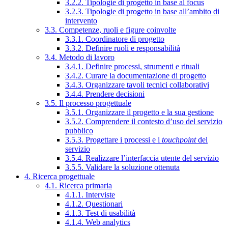
3.2.2. Tipologie di progetto in base al focus
3.2.3. Tipologie di progetto in base all’ambito di
intervento
3.3. Competenze, ruoli e figure coinvolte
3.3.1. Coordinatore di progetto
3.3.2. Definire ruoli e responsabilità
3.4. Metodo di lavoro
3.4.1. Definire processi, strumenti e rituali
3.4.2. Curare la documentazione di progetto
3.4.3. Organizzare tavoli tecnici collaborativi
3.4.4. Prendere decisioni
3.5. Il processo progettuale
3.5.1. Organizzare il progetto e la sua gestione
3.5.2. Comprendere il contesto d’uso del servizio
pubblico
3.5.3. Progettare i processi e i
touchpoint
del
servizio
3.5.4. Realizzare l’interfaccia utente del servizio
3.5.5. Validare la soluzione ottenuta
4. Ricerca progettuale
4.1. Ricerca primaria
4.1.1. Interviste
4.1.2. Questionari
4.1.3. Test di usabilità
4.1.4. Web analytics