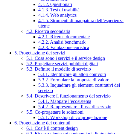
4.1.2. Questionari
4.1.3. Test di usabilità
4.1.4. Web analytics
4.1.5. Strumenti di mappatura dell’esperienza
utente
4.2. Ricerca secondaria
4.2.1. Ricerca documentale
4.2.2. Analisi benchmark
4.2.3. Valutazione euristica
5. Progettazione dei servizi
5.1. Cosa sono i servizi e il service design
5.2. Progettare servizi pubblici digitali
5.3. Definire il modello di servizio
5.3.1. Identificare gli attori coinvolti
5.3.2. Formulare la proposta di valore
5.3.3. Inquadrare gli elementi costitutivi del
servizio
5.4. Descrivere il funzionamento del servizio
5.4.1. Mappare l’ecosistema
5.4.2. Rappresentare i flussi di servizio
5.5. Co-progettare le soluzioni
5.5.1. Workshop di co-progettazione
6. Progettazione dei contenuti
6.1. Cos’è il content design
6.2. Ricerca utente sui contenuti e il linguaggio