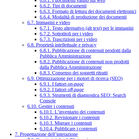
6.6.1. I documenti vanno sul web
6.6.2. Tipi di documenti
6.6.3. Formato di lettura dei documenti elettronici
6.6.4. Modalità di produzione dei documenti
6.7. Immagini e video
6.7.1. Testo alternativo (alt text) per le immagini
6.7.2. Sottotitoli per i video
6.7.3. Trascrizioni per i video
6.8. Proprietà intellettuale e privacy
6.8.1. Pubblicazione di contenuti prodotti dalla
Pubblica Amministrazione
6.8.2. Pubblicazione di contenuti non prodotti
dalla Pubblica Amministrazione
6.8.3. Consenso dei soggetti ritratti
6.9. Ottimizzazione per i motori di ricerca (SEO)
6.9.1. I fattori
on-page
6.9.2. I fattori
off-page
6.9.3. Strumenti di diagnostica SEO: Search
Console
6.10. Gestire i contenuti
6.10.1. L’inventario dei contenuti
6.10.2. Revisionare i contenuti
6.10.3. Migrare i contenuti
6.10.4. Pubblicare i contenuti
7. Progettazione dell’interazione