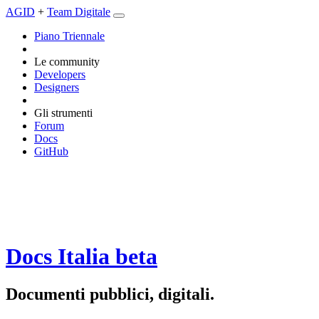
AGID
+
Team Digitale
Piano Triennale
Le community
Developers
Designers
Gli strumenti
Forum
Docs
GitHub
Docs Italia
beta
Documenti pubblici, digitali.