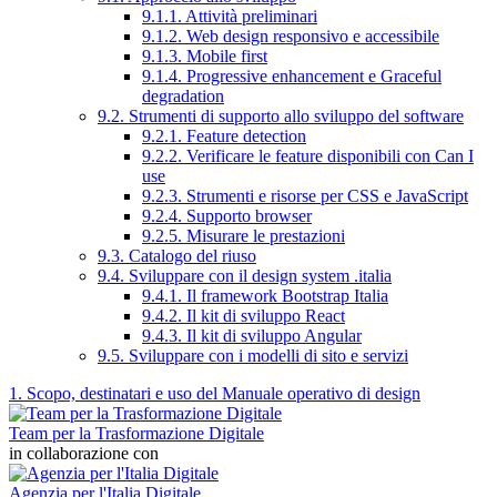
9.1.1. Attività preliminari
9.1.2. Web design responsivo e accessibile
9.1.3. Mobile first
9.1.4. Progressive enhancement e Graceful
degradation
9.2. Strumenti di supporto allo sviluppo del software
9.2.1. Feature detection
9.2.2. Verificare le feature disponibili con Can I
use
9.2.3. Strumenti e risorse per CSS e JavaScript
9.2.4. Supporto browser
9.2.5. Misurare le prestazioni
9.3. Catalogo del riuso
9.4. Sviluppare con il design system .italia
9.4.1. Il framework Bootstrap Italia
9.4.2. Il kit di sviluppo React
9.4.3. Il kit di sviluppo Angular
9.5. Sviluppare con i modelli di sito e servizi
1. Scopo, destinatari e uso del Manuale operativo di design
Team per la Trasformazione Digitale
in collaborazione con
Agenzia per l'Italia Digitale