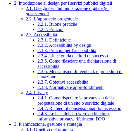
2. Introduzione al design per i servizi pubblici digitali
2.1. Design per l’amministrazione digitale (
e-
government
)
2.2. L’approccio progettuale
2.2.1. Buone pratiche
2.2.2. Principi
2.3. Accessibilità
2.3.1. Definizione
2.3.2. Accessibilità by design
2.3.3. Principi per l’accessibilità
2.3.4. Linee guida e criteri di successo
2.3.5. Come rilasciare una dichiarazione di
accessibilità
2.3.6. Meccanismo di feedback e procedura di
attuazione
2.3.7. Obiettivi accessibilità
2.3.8. Normativa e approfondimenti
2.4. Privacy
2.4.1. Come rispettare la privacy sin dalla
progettazione di un sito o servizio digitale
2.4.2. Richiedi il consenso quando necessario
2.4.3. Le basi del sito web: architettura,
informativa privacy, riferimenti DPO
3. Pianificazione, gestione e strategia
3.1. Obiettivi del progetto