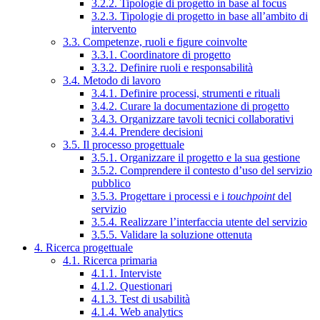
3.2.2. Tipologie di progetto in base al focus
3.2.3. Tipologie di progetto in base all’ambito di
intervento
3.3. Competenze, ruoli e figure coinvolte
3.3.1. Coordinatore di progetto
3.3.2. Definire ruoli e responsabilità
3.4. Metodo di lavoro
3.4.1. Definire processi, strumenti e rituali
3.4.2. Curare la documentazione di progetto
3.4.3. Organizzare tavoli tecnici collaborativi
3.4.4. Prendere decisioni
3.5. Il processo progettuale
3.5.1. Organizzare il progetto e la sua gestione
3.5.2. Comprendere il contesto d’uso del servizio
pubblico
3.5.3. Progettare i processi e i
touchpoint
del
servizio
3.5.4. Realizzare l’interfaccia utente del servizio
3.5.5. Validare la soluzione ottenuta
4. Ricerca progettuale
4.1. Ricerca primaria
4.1.1. Interviste
4.1.2. Questionari
4.1.3. Test di usabilità
4.1.4. Web analytics