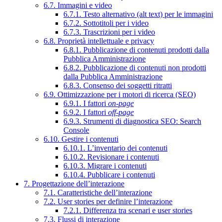
6.7. Immagini e video
6.7.1. Testo alternativo (alt text) per le immagini
6.7.2. Sottotitoli per i video
6.7.3. Trascrizioni per i video
6.8. Proprietà intellettuale e privacy
6.8.1. Pubblicazione di contenuti prodotti dalla
Pubblica Amministrazione
6.8.2. Pubblicazione di contenuti non prodotti
dalla Pubblica Amministrazione
6.8.3. Consenso dei soggetti ritratti
6.9. Ottimizzazione per i motori di ricerca (SEO)
6.9.1. I fattori
on-page
6.9.2. I fattori
off-page
6.9.3. Strumenti di diagnostica SEO: Search
Console
6.10. Gestire i contenuti
6.10.1. L’inventario dei contenuti
6.10.2. Revisionare i contenuti
6.10.3. Migrare i contenuti
6.10.4. Pubblicare i contenuti
7. Progettazione dell’interazione
7.1. Caratteristiche dell’interazione
7.2. User stories per definire l’interazione
7.2.1. Differenza tra scenari e user stories
7.3. Flussi di interazione