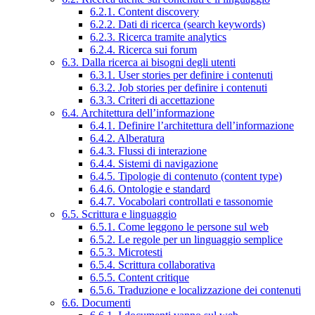
6.2.1. Content discovery
6.2.2. Dati di ricerca (search keywords)
6.2.3. Ricerca tramite analytics
6.2.4. Ricerca sui forum
6.3. Dalla ricerca ai bisogni degli utenti
6.3.1. User stories per definire i contenuti
6.3.2. Job stories per definire i contenuti
6.3.3. Criteri di accettazione
6.4. Architettura dell’informazione
6.4.1. Definire l’architettura dell’informazione
6.4.2. Alberatura
6.4.3. Flussi di interazione
6.4.4. Sistemi di navigazione
6.4.5. Tipologie di contenuto (content type)
6.4.6. Ontologie e standard
6.4.7. Vocabolari controllati e tassonomie
6.5. Scrittura e linguaggio
6.5.1. Come leggono le persone sul web
6.5.2. Le regole per un linguaggio semplice
6.5.3. Microtesti
6.5.4. Scrittura collaborativa
6.5.5. Content critique
6.5.6. Traduzione e localizzazione dei contenuti
6.6. Documenti