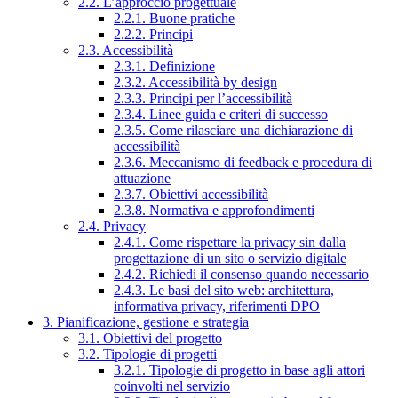
2.2. L’approccio progettuale
2.2.1. Buone pratiche
2.2.2. Principi
2.3. Accessibilità
2.3.1. Definizione
2.3.2. Accessibilità by design
2.3.3. Principi per l’accessibilità
2.3.4. Linee guida e criteri di successo
2.3.5. Come rilasciare una dichiarazione di
accessibilità
2.3.6. Meccanismo di feedback e procedura di
attuazione
2.3.7. Obiettivi accessibilità
2.3.8. Normativa e approfondimenti
2.4. Privacy
2.4.1. Come rispettare la privacy sin dalla
progettazione di un sito o servizio digitale
2.4.2. Richiedi il consenso quando necessario
2.4.3. Le basi del sito web: architettura,
informativa privacy, riferimenti DPO
3. Pianificazione, gestione e strategia
3.1. Obiettivi del progetto
3.2. Tipologie di progetti
3.2.1. Tipologie di progetto in base agli attori
coinvolti nel servizio