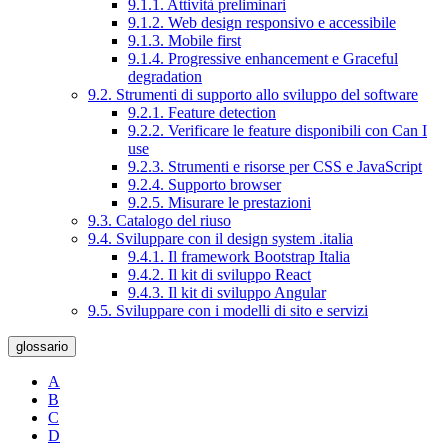
9.1.1. Attività preliminari
9.1.2. Web design responsivo e accessibile
9.1.3. Mobile first
9.1.4. Progressive enhancement e Graceful
degradation
9.2. Strumenti di supporto allo sviluppo del software
9.2.1. Feature detection
9.2.2. Verificare le feature disponibili con Can I
use
9.2.3. Strumenti e risorse per CSS e JavaScript
9.2.4. Supporto browser
9.2.5. Misurare le prestazioni
9.3. Catalogo del riuso
9.4. Sviluppare con il design system .italia
9.4.1. Il framework Bootstrap Italia
9.4.2. Il kit di sviluppo React
9.4.3. Il kit di sviluppo Angular
9.5. Sviluppare con i modelli di sito e servizi
glossario
A
B
C
D