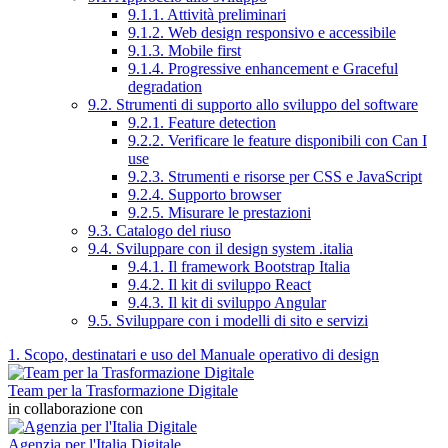
9.1.1. Attività preliminari
9.1.2. Web design responsivo e accessibile
9.1.3. Mobile first
9.1.4. Progressive enhancement e Graceful
degradation
9.2. Strumenti di supporto allo sviluppo del software
9.2.1. Feature detection
9.2.2. Verificare le feature disponibili con Can I
use
9.2.3. Strumenti e risorse per CSS e JavaScript
9.2.4. Supporto browser
9.2.5. Misurare le prestazioni
9.3. Catalogo del riuso
9.4. Sviluppare con il design system .italia
9.4.1. Il framework Bootstrap Italia
9.4.2. Il kit di sviluppo React
9.4.3. Il kit di sviluppo Angular
9.5. Sviluppare con i modelli di sito e servizi
1. Scopo, destinatari e uso del Manuale operativo di design
Team per la Trasformazione Digitale
in collaborazione con
Agenzia per l'Italia Digitale