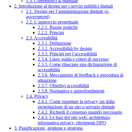
1.3. Contribuisci al manuale
2. Introduzione al design per i servizi pubblici digitali
2.1. Design per l’amministrazione digitale (
e-
government
)
2.2. L’approccio progettuale
2.2.1. Buone pratiche
2.2.2. Principi
2.3. Accessibilità
2.3.1. Definizione
2.3.2. Accessibilità by design
2.3.3. Principi per l’accessibilità
2.3.4. Linee guida e criteri di successo
2.3.5. Come rilasciare una dichiarazione di
accessibilità
2.3.6. Meccanismo di feedback e procedura di
attuazione
2.3.7. Obiettivi accessibilità
2.3.8. Normativa e approfondimenti
2.4. Privacy
2.4.1. Come rispettare la privacy sin dalla
progettazione di un sito o servizio digitale
2.4.2. Richiedi il consenso quando necessario
2.4.3. Le basi del sito web: architettura,
informativa privacy, riferimenti DPO
3. Pianificazione, gestione e strategia