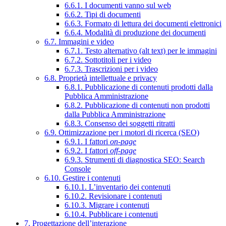
6.6.1. I documenti vanno sul web
6.6.2. Tipi di documenti
6.6.3. Formato di lettura dei documenti elettronici
6.6.4. Modalità di produzione dei documenti
6.7. Immagini e video
6.7.1. Testo alternativo (alt text) per le immagini
6.7.2. Sottotitoli per i video
6.7.3. Trascrizioni per i video
6.8. Proprietà intellettuale e privacy
6.8.1. Pubblicazione di contenuti prodotti dalla
Pubblica Amministrazione
6.8.2. Pubblicazione di contenuti non prodotti
dalla Pubblica Amministrazione
6.8.3. Consenso dei soggetti ritratti
6.9. Ottimizzazione per i motori di ricerca (SEO)
6.9.1. I fattori
on-page
6.9.2. I fattori
off-page
6.9.3. Strumenti di diagnostica SEO: Search
Console
6.10. Gestire i contenuti
6.10.1. L’inventario dei contenuti
6.10.2. Revisionare i contenuti
6.10.3. Migrare i contenuti
6.10.4. Pubblicare i contenuti
7. Progettazione dell’interazione