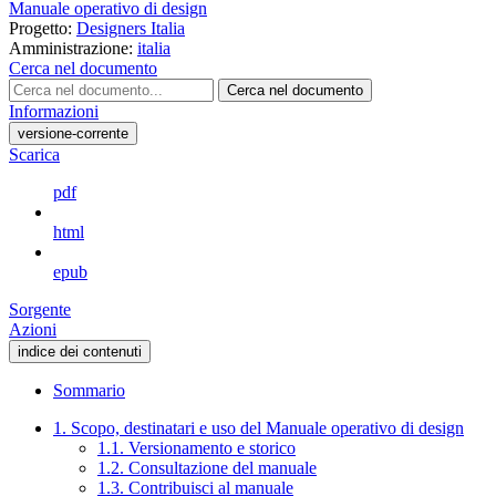
Manuale operativo di design
Progetto:
Designers Italia
Amministrazione:
italia
Cerca nel documento
Cerca nel documento
Informazioni
versione-corrente
Scarica
pdf
html
epub
Sorgente
Azioni
indice dei contenuti
Sommario
1. Scopo, destinatari e uso del Manuale operativo di design
1.1. Versionamento e storico
1.2. Consultazione del manuale
1.3. Contribuisci al manuale