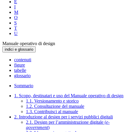
E
I
M
O
S
T
U
Manuale operativo di design
indici e glossario
contenuti
figure
tabelle
glossario
Sommario
1. Scopo, destinatari e uso del Manuale operativo di design
1.1. Versionamento e storico
1.2. Consultazione del manuale
1.3. Contribuisci al manuale
2. Introduzione al design per i servizi pubblici digitali
2.1. Design per l’amministrazione digitale (
e-
government
)