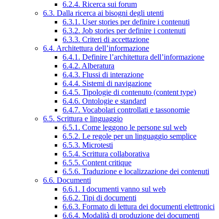
6.2.4. Ricerca sui forum
6.3. Dalla ricerca ai bisogni degli utenti
6.3.1. User stories per definire i contenuti
6.3.2. Job stories per definire i contenuti
6.3.3. Criteri di accettazione
6.4. Architettura dell’informazione
6.4.1. Definire l’architettura dell’informazione
6.4.2. Alberatura
6.4.3. Flussi di interazione
6.4.4. Sistemi di navigazione
6.4.5. Tipologie di contenuto (content type)
6.4.6. Ontologie e standard
6.4.7. Vocabolari controllati e tassonomie
6.5. Scrittura e linguaggio
6.5.1. Come leggono le persone sul web
6.5.2. Le regole per un linguaggio semplice
6.5.3. Microtesti
6.5.4. Scrittura collaborativa
6.5.5. Content critique
6.5.6. Traduzione e localizzazione dei contenuti
6.6. Documenti
6.6.1. I documenti vanno sul web
6.6.2. Tipi di documenti
6.6.3. Formato di lettura dei documenti elettronici
6.6.4. Modalità di produzione dei documenti