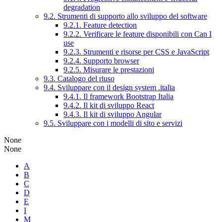
degradation
9.2. Strumenti di supporto allo sviluppo del software
9.2.1. Feature detection
9.2.2. Verificare le feature disponibili con Can I
use
9.2.3. Strumenti e risorse per CSS e JavaScript
9.2.4. Supporto browser
9.2.5. Misurare le prestazioni
9.3. Catalogo del riuso
9.4. Sviluppare con il design system .italia
9.4.1. Il framework Bootstrap Italia
9.4.2. Il kit di sviluppo React
9.4.3. Il kit di sviluppo Angular
9.5. Sviluppare con i modelli di sito e servizi
None
None
A
B
C
D
E
I
M