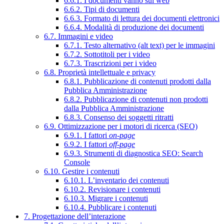
6.6.1. I documenti vanno sul web
6.6.2. Tipi di documenti
6.6.3. Formato di lettura dei documenti elettronici
6.6.4. Modalità di produzione dei documenti
6.7. Immagini e video
6.7.1. Testo alternativo (alt text) per le immagini
6.7.2. Sottotitoli per i video
6.7.3. Trascrizioni per i video
6.8. Proprietà intellettuale e privacy
6.8.1. Pubblicazione di contenuti prodotti dalla
Pubblica Amministrazione
6.8.2. Pubblicazione di contenuti non prodotti
dalla Pubblica Amministrazione
6.8.3. Consenso dei soggetti ritratti
6.9. Ottimizzazione per i motori di ricerca (SEO)
6.9.1. I fattori
on-page
6.9.2. I fattori
off-page
6.9.3. Strumenti di diagnostica SEO: Search
Console
6.10. Gestire i contenuti
6.10.1. L’inventario dei contenuti
6.10.2. Revisionare i contenuti
6.10.3. Migrare i contenuti
6.10.4. Pubblicare i contenuti
7. Progettazione dell’interazione