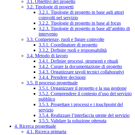
3.1. Obiettivi del progetto
3.2. Tipologie di progetti
3.2.1. Tipologie di progetto in base agli attori
coinvolti nel servizio
3.2.2. Tipologie di progetto in base al focus
3.2.3. Tipologie di progetto in base all’ambito di
intervento
3.3. Competenze, ruoli e figure coinvolte
3.3.1. Coordinatore di progetto
3.3.2. Definire ruoli e responsabilità
3.4. Metodo di lavoro
3.4.1. Definire processi, strumenti e rituali
3.4.2. Curare la documentazione di progetto
3.4.3. Organizzare tavoli tecnici collaborativi
3.4.4. Prendere decisioni
3.5. Il processo progettuale
3.5.1. Organizzare il progetto e la sua gestione
3.5.2. Comprendere il contesto d’uso del servizio
pubblico
3.5.3. Progettare i processi e i
touchpoint
del
servizio
3.5.4. Realizzare l’interfaccia utente del servizio
3.5.5. Validare la soluzione ottenuta
4. Ricerca progettuale
4.1. Ricerca primaria