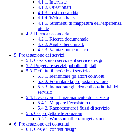
4.1.1. Interviste
4.1.2. Questionari
4.1.3. Test di usabilità
4.1.4. Web analytics
4.1.5. Strumenti di mappatura dell’esperienza
utente
4.2. Ricerca secondaria
4.2.1. Ricerca documentale
4.2.2. Analisi benchmark
4.2.3. Valutazione euristica
5. Progettazione dei servizi
5.1. Cosa sono i servizi e il service design
5.2. Progettare servizi pubblici digitali
5.3. Definire il modello di servizio
5.3.1. Identificare gli attori coinvolti
5.3.2. Formulare la proposta di valore
5.3.3. Inquadrare gli elementi costitutivi del
servizio
5.4. Descrivere il funzionamento del servizio
5.4.1. Mappare l’ecosistema
5.4.2. Rappresentare i flussi di servizio
5.5. Co-progettare le soluzioni
5.5.1. Workshop di co-progettazione
6. Progettazione dei contenuti
6.1. Cos’è il content design