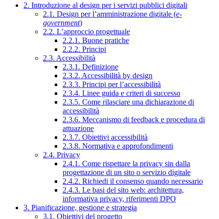
2. Introduzione al design per i servizi pubblici digitali
2.1. Design per l’amministrazione digitale (
e-
government
)
2.2. L’approccio progettuale
2.2.1. Buone pratiche
2.2.2. Principi
2.3. Accessibilità
2.3.1. Definizione
2.3.2. Accessibilità by design
2.3.3. Principi per l’accessibilità
2.3.4. Linee guida e criteri di successo
2.3.5. Come rilasciare una dichiarazione di
accessibilità
2.3.6. Meccanismo di feedback e procedura di
attuazione
2.3.7. Obiettivi accessibilità
2.3.8. Normativa e approfondimenti
2.4. Privacy
2.4.1. Come rispettare la privacy sin dalla
progettazione di un sito o servizio digitale
2.4.2. Richiedi il consenso quando necessario
2.4.3. Le basi del sito web: architettura,
informativa privacy, riferimenti DPO
3. Pianificazione, gestione e strategia
3.1. Obiettivi del progetto