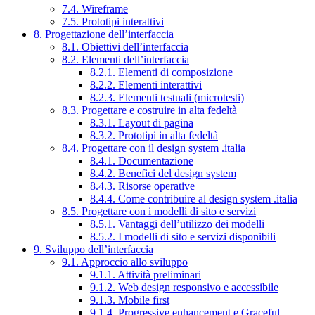
7.4. Wireframe
7.5. Prototipi interattivi
8. Progettazione dell’interfaccia
8.1. Obiettivi dell’interfaccia
8.2. Elementi dell’interfaccia
8.2.1. Elementi di composizione
8.2.2. Elementi interattivi
8.2.3. Elementi testuali (microtesti)
8.3. Progettare e costruire in alta fedeltà
8.3.1. Layout di pagina
8.3.2. Prototipi in alta fedeltà
8.4. Progettare con il design system .italia
8.4.1. Documentazione
8.4.2. Benefici del design system
8.4.3. Risorse operative
8.4.4. Come contribuire al design system .italia
8.5. Progettare con i modelli di sito e servizi
8.5.1. Vantaggi dell’utilizzo dei modelli
8.5.2. I modelli di sito e servizi disponibili
9. Sviluppo dell’interfaccia
9.1. Approccio allo sviluppo
9.1.1. Attività preliminari
9.1.2. Web design responsivo e accessibile
9.1.3. Mobile first
9.1.4. Progressive enhancement e Graceful