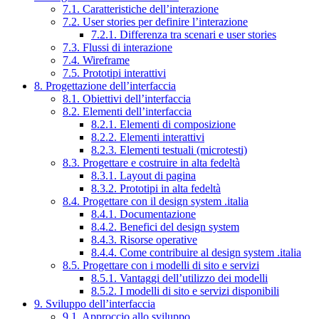
7.1. Caratteristiche dell’interazione
7.2. User stories per definire l’interazione
7.2.1. Differenza tra scenari e user stories
7.3. Flussi di interazione
7.4. Wireframe
7.5. Prototipi interattivi
8. Progettazione dell’interfaccia
8.1. Obiettivi dell’interfaccia
8.2. Elementi dell’interfaccia
8.2.1. Elementi di composizione
8.2.2. Elementi interattivi
8.2.3. Elementi testuali (microtesti)
8.3. Progettare e costruire in alta fedeltà
8.3.1. Layout di pagina
8.3.2. Prototipi in alta fedeltà
8.4. Progettare con il design system .italia
8.4.1. Documentazione
8.4.2. Benefici del design system
8.4.3. Risorse operative
8.4.4. Come contribuire al design system .italia
8.5. Progettare con i modelli di sito e servizi
8.5.1. Vantaggi dell’utilizzo dei modelli
8.5.2. I modelli di sito e servizi disponibili
9. Sviluppo dell’interfaccia
9.1. Approccio allo sviluppo