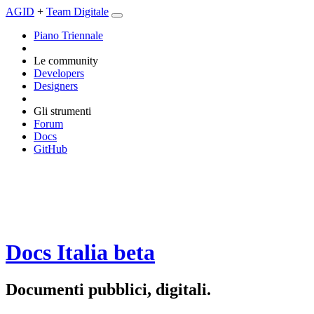
AGID
+
Team Digitale
Piano Triennale
Le community
Developers
Designers
Gli strumenti
Forum
Docs
GitHub
Docs Italia
beta
Documenti pubblici, digitali.