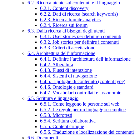
6.2. Ricerca utente sui contenuti e il linguaggio
6.2.1. Content discovery
6.2.2. Dati di ricerca (search keywords)
6.2.3. Ricerca tramite analytics
6.2.4. Ricerca sui forum
6.3. Dalla ricerca ai bisogni degli utenti
6.3.1. User stories per definire i contenuti
6.3.2. Job stories per definire i contenuti
6.3.3. Criteri di accettazione
6.4. Architettura dell’informazione
6.4.1. Definire l’architettura dell’informazione
6.4.2. Alberatura
6.4.3. Flussi di interazione
6.4.4. Sistemi di navigazione
6.4.5. Tipologie di contenuto (content type)
6.4.6. Ontologie e standard
6.4.7. Vocabolari controllati e tassonomie
6.5. Scrittura e linguaggio
6.5.1. Come leggono le persone sul web
6.5.2. Le regole per un linguaggio semplice
6.5.3. Microtesti
6.5.4. Scrittura collaborativa
6.5.5. Content critique
6.5.6. Traduzione e localizzazione dei contenuti
6.6. Documenti