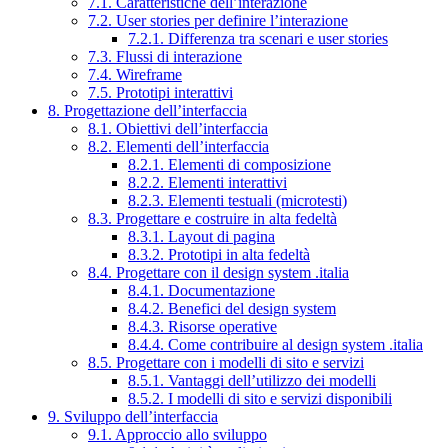
7.1. Caratteristiche dell’interazione
7.2. User stories per definire l’interazione
7.2.1. Differenza tra scenari e user stories
7.3. Flussi di interazione
7.4. Wireframe
7.5. Prototipi interattivi
8. Progettazione dell’interfaccia
8.1. Obiettivi dell’interfaccia
8.2. Elementi dell’interfaccia
8.2.1. Elementi di composizione
8.2.2. Elementi interattivi
8.2.3. Elementi testuali (microtesti)
8.3. Progettare e costruire in alta fedeltà
8.3.1. Layout di pagina
8.3.2. Prototipi in alta fedeltà
8.4. Progettare con il design system .italia
8.4.1. Documentazione
8.4.2. Benefici del design system
8.4.3. Risorse operative
8.4.4. Come contribuire al design system .italia
8.5. Progettare con i modelli di sito e servizi
8.5.1. Vantaggi dell’utilizzo dei modelli
8.5.2. I modelli di sito e servizi disponibili
9. Sviluppo dell’interfaccia
9.1. Approccio allo sviluppo