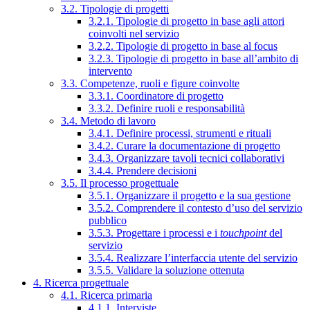
3.2. Tipologie di progetti
3.2.1. Tipologie di progetto in base agli attori
coinvolti nel servizio
3.2.2. Tipologie di progetto in base al focus
3.2.3. Tipologie di progetto in base all’ambito di
intervento
3.3. Competenze, ruoli e figure coinvolte
3.3.1. Coordinatore di progetto
3.3.2. Definire ruoli e responsabilità
3.4. Metodo di lavoro
3.4.1. Definire processi, strumenti e rituali
3.4.2. Curare la documentazione di progetto
3.4.3. Organizzare tavoli tecnici collaborativi
3.4.4. Prendere decisioni
3.5. Il processo progettuale
3.5.1. Organizzare il progetto e la sua gestione
3.5.2. Comprendere il contesto d’uso del servizio
pubblico
3.5.3. Progettare i processi e i
touchpoint
del
servizio
3.5.4. Realizzare l’interfaccia utente del servizio
3.5.5. Validare la soluzione ottenuta
4. Ricerca progettuale
4.1. Ricerca primaria
4.1.1. Interviste