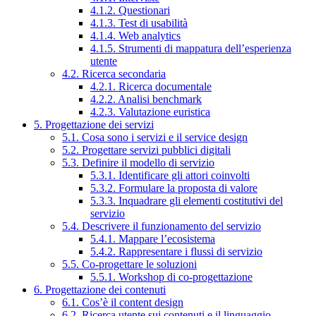
4.1.2. Questionari
4.1.3. Test di usabilità
4.1.4. Web analytics
4.1.5. Strumenti di mappatura dell’esperienza
utente
4.2. Ricerca secondaria
4.2.1. Ricerca documentale
4.2.2. Analisi benchmark
4.2.3. Valutazione euristica
5. Progettazione dei servizi
5.1. Cosa sono i servizi e il service design
5.2. Progettare servizi pubblici digitali
5.3. Definire il modello di servizio
5.3.1. Identificare gli attori coinvolti
5.3.2. Formulare la proposta di valore
5.3.3. Inquadrare gli elementi costitutivi del
servizio
5.4. Descrivere il funzionamento del servizio
5.4.1. Mappare l’ecosistema
5.4.2. Rappresentare i flussi di servizio
5.5. Co-progettare le soluzioni
5.5.1. Workshop di co-progettazione
6. Progettazione dei contenuti
6.1. Cos’è il content design
6.2. Ricerca utente sui contenuti e il linguaggio