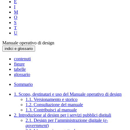
E
I
M
O
S
T
U
Manuale operativo di design
indici e glossario
contenuti
figure
tabelle
glossario
Sommario
1. Scopo, destinatari e uso del Manuale operativo di design
1.1. Versionamento e storico
1.2. Consultazione del manuale
1.3. Contribuisci al manuale
2. Introduzione al design per i servizi pubblici digitali
2.1. Design per l’amministrazione digitale (
e-
government
)