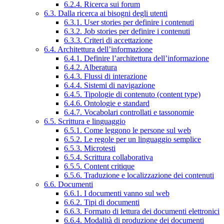
6.2.4. Ricerca sui forum
6.3. Dalla ricerca ai bisogni degli utenti
6.3.1. User stories per definire i contenuti
6.3.2. Job stories per definire i contenuti
6.3.3. Criteri di accettazione
6.4. Architettura dell’informazione
6.4.1. Definire l’architettura dell’informazione
6.4.2. Alberatura
6.4.3. Flussi di interazione
6.4.4. Sistemi di navigazione
6.4.5. Tipologie di contenuto (content type)
6.4.6. Ontologie e standard
6.4.7. Vocabolari controllati e tassonomie
6.5. Scrittura e linguaggio
6.5.1. Come leggono le persone sul web
6.5.2. Le regole per un linguaggio semplice
6.5.3. Microtesti
6.5.4. Scrittura collaborativa
6.5.5. Content critique
6.5.6. Traduzione e localizzazione dei contenuti
6.6. Documenti
6.6.1. I documenti vanno sul web
6.6.2. Tipi di documenti
6.6.3. Formato di lettura dei documenti elettronici
6.6.4. Modalità di produzione dei documenti