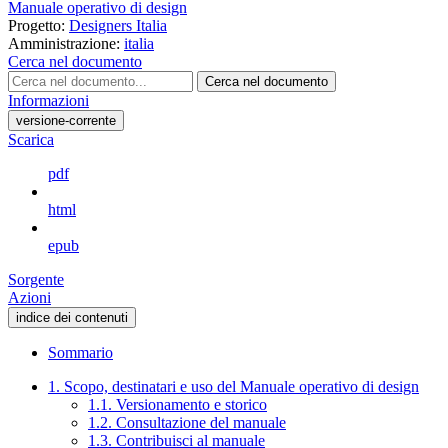
Manuale operativo di design
Progetto:
Designers Italia
Amministrazione:
italia
Cerca nel documento
Cerca nel documento
Informazioni
versione-corrente
Scarica
pdf
html
epub
Sorgente
Azioni
indice dei contenuti
Sommario
1. Scopo, destinatari e uso del Manuale operativo di design
1.1. Versionamento e storico
1.2. Consultazione del manuale
1.3. Contribuisci al manuale