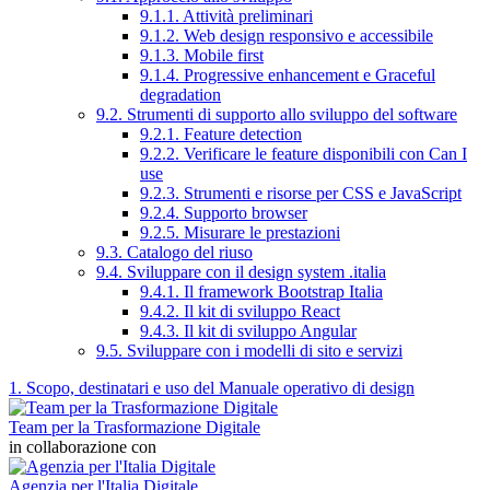
9.1.1. Attività preliminari
9.1.2. Web design responsivo e accessibile
9.1.3. Mobile first
9.1.4. Progressive enhancement e Graceful
degradation
9.2. Strumenti di supporto allo sviluppo del software
9.2.1. Feature detection
9.2.2. Verificare le feature disponibili con Can I
use
9.2.3. Strumenti e risorse per CSS e JavaScript
9.2.4. Supporto browser
9.2.5. Misurare le prestazioni
9.3. Catalogo del riuso
9.4. Sviluppare con il design system .italia
9.4.1. Il framework Bootstrap Italia
9.4.2. Il kit di sviluppo React
9.4.3. Il kit di sviluppo Angular
9.5. Sviluppare con i modelli di sito e servizi
1. Scopo, destinatari e uso del Manuale operativo di design
Team per la Trasformazione Digitale
in collaborazione con
Agenzia per l'Italia Digitale