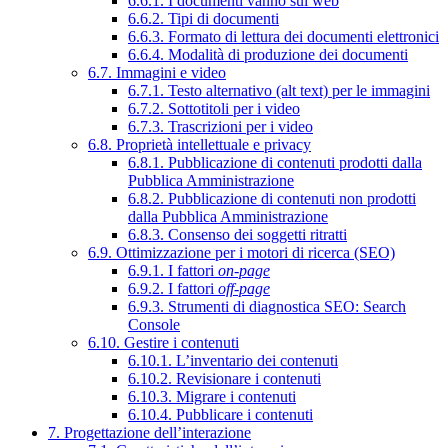
6.6.1. I documenti vanno sul web
6.6.2. Tipi di documenti
6.6.3. Formato di lettura dei documenti elettronici
6.6.4. Modalità di produzione dei documenti
6.7. Immagini e video
6.7.1. Testo alternativo (alt text) per le immagini
6.7.2. Sottotitoli per i video
6.7.3. Trascrizioni per i video
6.8. Proprietà intellettuale e privacy
6.8.1. Pubblicazione di contenuti prodotti dalla
Pubblica Amministrazione
6.8.2. Pubblicazione di contenuti non prodotti
dalla Pubblica Amministrazione
6.8.3. Consenso dei soggetti ritratti
6.9. Ottimizzazione per i motori di ricerca (SEO)
6.9.1. I fattori
on-page
6.9.2. I fattori
off-page
6.9.3. Strumenti di diagnostica SEO: Search
Console
6.10. Gestire i contenuti
6.10.1. L’inventario dei contenuti
6.10.2. Revisionare i contenuti
6.10.3. Migrare i contenuti
6.10.4. Pubblicare i contenuti
7. Progettazione dell’interazione