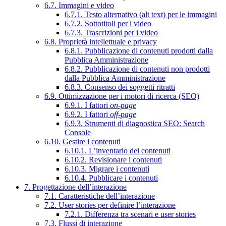
6.7. Immagini e video
6.7.1. Testo alternativo (alt text) per le immagini
6.7.2. Sottotitoli per i video
6.7.3. Trascrizioni per i video
6.8. Proprietà intellettuale e privacy
6.8.1. Pubblicazione di contenuti prodotti dalla
Pubblica Amministrazione
6.8.2. Pubblicazione di contenuti non prodotti
dalla Pubblica Amministrazione
6.8.3. Consenso dei soggetti ritratti
6.9. Ottimizzazione per i motori di ricerca (SEO)
6.9.1. I fattori
on-page
6.9.2. I fattori
off-page
6.9.3. Strumenti di diagnostica SEO: Search
Console
6.10. Gestire i contenuti
6.10.1. L’inventario dei contenuti
6.10.2. Revisionare i contenuti
6.10.3. Migrare i contenuti
6.10.4. Pubblicare i contenuti
7. Progettazione dell’interazione
7.1. Caratteristiche dell’interazione
7.2. User stories per definire l’interazione
7.2.1. Differenza tra scenari e user stories
7.3. Flussi di interazione