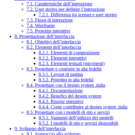
7.1. Caratteristiche dell’interazione
7.2. User stories per definire l’interazione
7.2.1. Differenza tra scenari e user stories
7.3. Flussi di interazione
7.4. Wireframe
7.5. Prototipi interattivi
8. Progettazione dell’interfaccia
8.1. Obiettivi dell’interfaccia
8.2. Elementi dell’interfaccia
8.2.1. Elementi di composizione
8.2.2. Elementi interattivi
8.2.3. Elementi testuali (microtesti)
8.3. Progettare e costruire in alta fedeltà
8.3.1. Layout di pagina
8.3.2. Prototipi in alta fedeltà
8.4. Progettare con il design system .italia
8.4.1. Documentazione
8.4.2. Benefici del design system
8.4.3. Risorse operative
8.4.4. Come contribuire al design system .italia
8.5. Progettare con i modelli di sito e servizi
8.5.1. Vantaggi dell’utilizzo dei modelli
8.5.2. I modelli di sito e servizi disponibili
9. Sviluppo dell’interfaccia
9.1. Approccio allo sviluppo