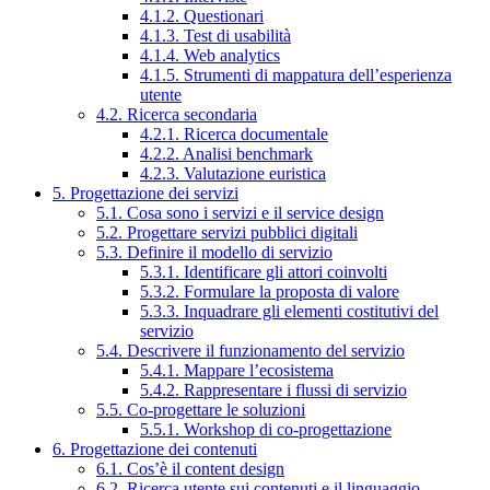
4.1.2. Questionari
4.1.3. Test di usabilità
4.1.4. Web analytics
4.1.5. Strumenti di mappatura dell’esperienza
utente
4.2. Ricerca secondaria
4.2.1. Ricerca documentale
4.2.2. Analisi benchmark
4.2.3. Valutazione euristica
5. Progettazione dei servizi
5.1. Cosa sono i servizi e il service design
5.2. Progettare servizi pubblici digitali
5.3. Definire il modello di servizio
5.3.1. Identificare gli attori coinvolti
5.3.2. Formulare la proposta di valore
5.3.3. Inquadrare gli elementi costitutivi del
servizio
5.4. Descrivere il funzionamento del servizio
5.4.1. Mappare l’ecosistema
5.4.2. Rappresentare i flussi di servizio
5.5. Co-progettare le soluzioni
5.5.1. Workshop di co-progettazione
6. Progettazione dei contenuti
6.1. Cos’è il content design
6.2. Ricerca utente sui contenuti e il linguaggio