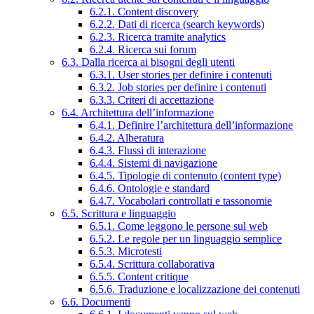
6.2.1. Content discovery
6.2.2. Dati di ricerca (search keywords)
6.2.3. Ricerca tramite analytics
6.2.4. Ricerca sui forum
6.3. Dalla ricerca ai bisogni degli utenti
6.3.1. User stories per definire i contenuti
6.3.2. Job stories per definire i contenuti
6.3.3. Criteri di accettazione
6.4. Architettura dell’informazione
6.4.1. Definire l’architettura dell’informazione
6.4.2. Alberatura
6.4.3. Flussi di interazione
6.4.4. Sistemi di navigazione
6.4.5. Tipologie di contenuto (content type)
6.4.6. Ontologie e standard
6.4.7. Vocabolari controllati e tassonomie
6.5. Scrittura e linguaggio
6.5.1. Come leggono le persone sul web
6.5.2. Le regole per un linguaggio semplice
6.5.3. Microtesti
6.5.4. Scrittura collaborativa
6.5.5. Content critique
6.5.6. Traduzione e localizzazione dei contenuti
6.6. Documenti