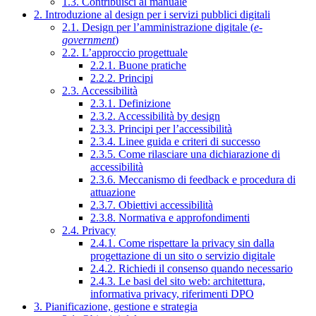
1.3. Contribuisci al manuale
2. Introduzione al design per i servizi pubblici digitali
2.1. Design per l’amministrazione digitale (
e-
government
)
2.2. L’approccio progettuale
2.2.1. Buone pratiche
2.2.2. Principi
2.3. Accessibilità
2.3.1. Definizione
2.3.2. Accessibilità by design
2.3.3. Principi per l’accessibilità
2.3.4. Linee guida e criteri di successo
2.3.5. Come rilasciare una dichiarazione di
accessibilità
2.3.6. Meccanismo di feedback e procedura di
attuazione
2.3.7. Obiettivi accessibilità
2.3.8. Normativa e approfondimenti
2.4. Privacy
2.4.1. Come rispettare la privacy sin dalla
progettazione di un sito o servizio digitale
2.4.2. Richiedi il consenso quando necessario
2.4.3. Le basi del sito web: architettura,
informativa privacy, riferimenti DPO
3. Pianificazione, gestione e strategia