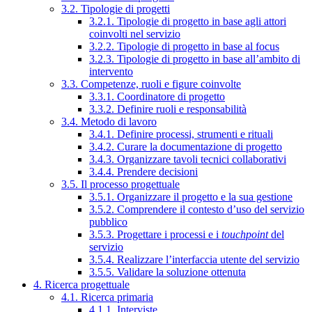
3.2. Tipologie di progetti
3.2.1. Tipologie di progetto in base agli attori
coinvolti nel servizio
3.2.2. Tipologie di progetto in base al focus
3.2.3. Tipologie di progetto in base all’ambito di
intervento
3.3. Competenze, ruoli e figure coinvolte
3.3.1. Coordinatore di progetto
3.3.2. Definire ruoli e responsabilità
3.4. Metodo di lavoro
3.4.1. Definire processi, strumenti e rituali
3.4.2. Curare la documentazione di progetto
3.4.3. Organizzare tavoli tecnici collaborativi
3.4.4. Prendere decisioni
3.5. Il processo progettuale
3.5.1. Organizzare il progetto e la sua gestione
3.5.2. Comprendere il contesto d’uso del servizio
pubblico
3.5.3. Progettare i processi e i
touchpoint
del
servizio
3.5.4. Realizzare l’interfaccia utente del servizio
3.5.5. Validare la soluzione ottenuta
4. Ricerca progettuale
4.1. Ricerca primaria
4.1.1. Interviste