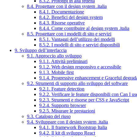
8.3.2. Prototipi in alta fedeltà
8.4. Progettare con il design system .italia
8.4.1. Documentazione
8.4.2. Benefici del design system
8.4.3. Risorse operative
8.4.4. Come contribuire al design system .italia
8.5. Progettare con i modelli di sito e servizi
8.5.1. Vantaggi dell’utilizzo dei modelli
8.5.2. I modelli di sito e servizi disponibili
9. Sviluppo dell’interfaccia
9.1. Approccio allo sviluppo
9.1.1. Attività preliminari
9.1.2. Web design responsivo e accessibile
9.1.3. Mobile first
9.1.4. Progressive enhancement e Graceful degrad
9.2. Strumenti di supporto allo sviluppo del software
9.2.1. Feature detection
9.2.2. Verificare le feature disponibili con Can I us
9.2.3. Strumenti e risorse per CSS e JavaScript
9.2.4. Supporto browser
9.2.5. Misurare le prestazioni
9.3. Catalogo del riuso
9.4. Sviluppare con il design system .italia
9.4.1. Il framework Bootstrap Italia
9.4.2. Il kit di sviluppo React