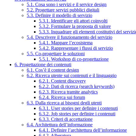
5.1. Cosa sono i servizi e il service design
5.2. Progettare servizi pubblici digitali
5.3. Definire il modello di servizio
5.3.1. Identificare gli attori coinvolti
5.3.2. Formulare la proposta di valore
5.3.3. Inquadrare gli elementi costitutivi del serviz
5.4. Descrivere il funzionamento del servizio
5.4.1. Mappare l’ecosistema
5.4.2. Rappresentare i flussi di servizio
5.5. Co-progettare le soluzioni
5.5.1. Workshop di co-progettazione
6. Progettazione dei contenuti
6.1. Cos’è il content design
6.2. Ricerca utente sui contenuti e il linguaggio
6.2.1. Content discovery
6.2.2. Dati di ricerca (search keywords)
6.2.3. Ricerca tramite analytics
6.2.4. Ricerca sui forum
6.3. Dalla ricerca ai bisogni degli utenti
6.3.1. User stories per definire i contenuti
6.3.2. Job stories per definire i contenuti
6.3.3. Criteri di accettazione
6.4. Architettura dell’informazione
6.4.1. Definire l’architettura dell’informazione
6.4.2. Alberatura