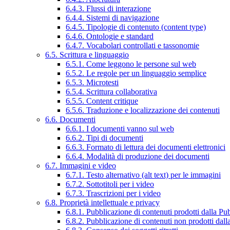
6.4.3. Flussi di interazione
6.4.4. Sistemi di navigazione
6.4.5. Tipologie di contenuto (content type)
6.4.6. Ontologie e standard
6.4.7. Vocabolari controllati e tassonomie
6.5. Scrittura e linguaggio
6.5.1. Come leggono le persone sul web
6.5.2. Le regole per un linguaggio semplice
6.5.3. Microtesti
6.5.4. Scrittura collaborativa
6.5.5. Content critique
6.5.6. Traduzione e localizzazione dei contenuti
6.6. Documenti
6.6.1. I documenti vanno sul web
6.6.2. Tipi di documenti
6.6.3. Formato di lettura dei documenti elettronici
6.6.4. Modalità di produzione dei documenti
6.7. Immagini e video
6.7.1. Testo alternativo (alt text) per le immagini
6.7.2. Sottotitoli per i video
6.7.3. Trascrizioni per i video
6.8. Proprietà intellettuale e privacy
6.8.1. Pubblicazione di contenuti prodotti dalla P
6.8.2. Pubblicazione di contenuti non prodotti dal