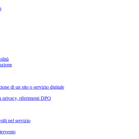
)
ilità
azione
ione di un sito o servizio digitale
va privacy, riferimenti DPO
olti nel servizio
ntervento