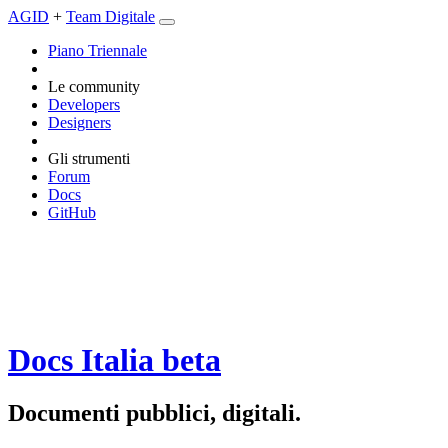
AGID
+
Team Digitale
Piano Triennale
Le community
Developers
Designers
Gli strumenti
Forum
Docs
GitHub
Docs Italia
beta
Documenti pubblici, digitali.