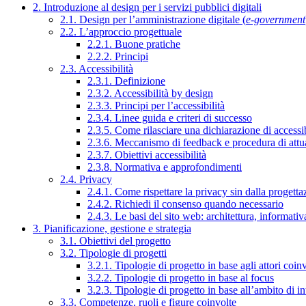
2. Introduzione al design per i servizi pubblici digitali
2.1. Design per l’amministrazione digitale (
e-government
2.2. L’approccio progettuale
2.2.1. Buone pratiche
2.2.2. Principi
2.3. Accessibilità
2.3.1. Definizione
2.3.2. Accessibilità by design
2.3.3. Principi per l’accessibilità
2.3.4. Linee guida e criteri di successo
2.3.5. Come rilasciare una dichiarazione di accessib
2.3.6. Meccanismo di feedback e procedura di attu
2.3.7. Obiettivi accessibilità
2.3.8. Normativa e approfondimenti
2.4. Privacy
2.4.1. Come rispettare la privacy sin dalla progettaz
2.4.2. Richiedi il consenso quando necessario
2.4.3. Le basi del sito web: architettura, informati
3. Pianificazione, gestione e strategia
3.1. Obiettivi del progetto
3.2. Tipologie di progetti
3.2.1. Tipologie di progetto in base agli attori coinv
3.2.2. Tipologie di progetto in base al focus
3.2.3. Tipologie di progetto in base all’ambito di i
3.3. Competenze, ruoli e figure coinvolte