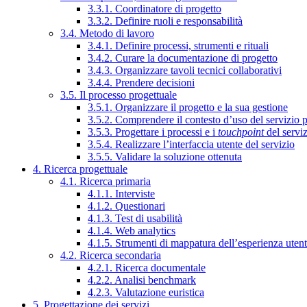
3.3.1. Coordinatore di progetto
3.3.2. Definire ruoli e responsabilità
3.4. Metodo di lavoro
3.4.1. Definire processi, strumenti e rituali
3.4.2. Curare la documentazione di progetto
3.4.3. Organizzare tavoli tecnici collaborativi
3.4.4. Prendere decisioni
3.5. Il processo progettuale
3.5.1. Organizzare il progetto e la sua gestione
3.5.2. Comprendere il contesto d’uso del servizio 
3.5.3. Progettare i processi e i
touchpoint
del servi
3.5.4. Realizzare l’interfaccia utente del servizio
3.5.5. Validare la soluzione ottenuta
4. Ricerca progettuale
4.1. Ricerca primaria
4.1.1. Interviste
4.1.2. Questionari
4.1.3. Test di usabilità
4.1.4. Web analytics
4.1.5. Strumenti di mappatura dell’esperienza uten
4.2. Ricerca secondaria
4.2.1. Ricerca documentale
4.2.2. Analisi benchmark
4.2.3. Valutazione euristica
5. Progettazione dei servizi