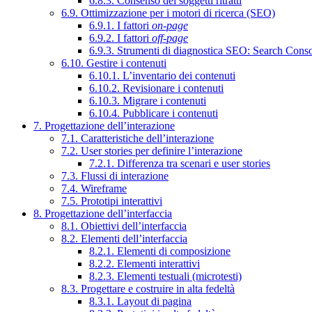
6.8.3. Consenso dei soggetti ritratti
6.9. Ottimizzazione per i motori di ricerca (SEO)
6.9.1. I fattori
on-page
6.9.2. I fattori
off-page
6.9.3. Strumenti di diagnostica SEO: Search Cons
6.10. Gestire i contenuti
6.10.1. L’inventario dei contenuti
6.10.2. Revisionare i contenuti
6.10.3. Migrare i contenuti
6.10.4. Pubblicare i contenuti
7. Progettazione dell’interazione
7.1. Caratteristiche dell’interazione
7.2. User stories per definire l’interazione
7.2.1. Differenza tra scenari e user stories
7.3. Flussi di interazione
7.4. Wireframe
7.5. Prototipi interattivi
8. Progettazione dell’interfaccia
8.1. Obiettivi dell’interfaccia
8.2. Elementi dell’interfaccia
8.2.1. Elementi di composizione
8.2.2. Elementi interattivi
8.2.3. Elementi testuali (microtesti)
8.3. Progettare e costruire in alta fedeltà
8.3.1. Layout di pagina