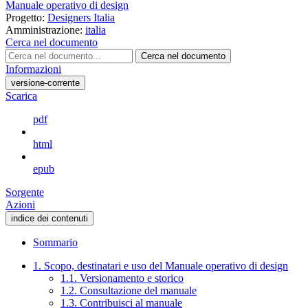
Manuale operativo di design
Progetto:
Designers Italia
Amministrazione:
italia
Cerca nel documento
Cerca nel documento
Informazioni
versione-corrente
Scarica
pdf
html
epub
Sorgente
Azioni
indice dei contenuti
Sommario
1. Scopo, destinatari e uso del Manuale operativo di design
1.1. Versionamento e storico
1.2. Consultazione del manuale
1.3. Contribuisci al manuale