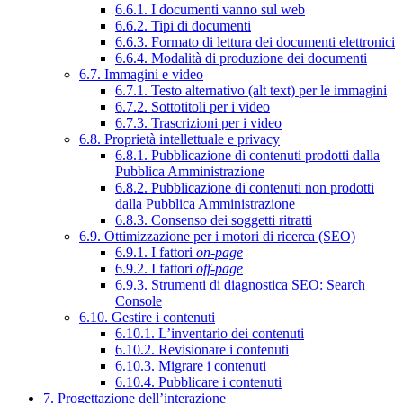
6.6.1. I documenti vanno sul web
6.6.2. Tipi di documenti
6.6.3. Formato di lettura dei documenti elettronici
6.6.4. Modalità di produzione dei documenti
6.7. Immagini e video
6.7.1. Testo alternativo (alt text) per le immagini
6.7.2. Sottotitoli per i video
6.7.3. Trascrizioni per i video
6.8. Proprietà intellettuale e privacy
6.8.1. Pubblicazione di contenuti prodotti dalla
Pubblica Amministrazione
6.8.2. Pubblicazione di contenuti non prodotti
dalla Pubblica Amministrazione
6.8.3. Consenso dei soggetti ritratti
6.9. Ottimizzazione per i motori di ricerca (SEO)
6.9.1. I fattori
on-page
6.9.2. I fattori
off-page
6.9.3. Strumenti di diagnostica SEO: Search
Console
6.10. Gestire i contenuti
6.10.1. L’inventario dei contenuti
6.10.2. Revisionare i contenuti
6.10.3. Migrare i contenuti
6.10.4. Pubblicare i contenuti
7. Progettazione dell’interazione