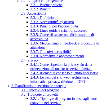
2.2. L’approccio progettuale
2.2.1. Buone pratiche
2.2.2. Principi
2.3. Accessibilità
2.3.1. Definizione
2.3.2. Accessibilità by design
2.3.3. Principi per l’accessibilità
2.3.4. Linee guida e criteri di successo
2.3.5. Come rilasciare una dichiarazione di
accessibilità
2.3.6. Meccanismo di feedback e procedura di
attuazione
2.3.7. Obiettivi accessibilità
2.3.8. Normativa e approfondimenti
2.4. Privacy
2.4.1. Come rispettare la privacy sin dalla
progettazione di un sito o servizio digitale
2.4.2. Richiedi il consenso quando necessario
2.4.3. Le basi del sito web: architettura,
informativa privacy, riferimenti DPO
3. Pianificazione, gestione e strategia
3.1. Obiettivi del progetto
3.2. Tipologie di progetti
3.2.1. Tipologie di progetto in base agli attori
coinvolti nel servizio