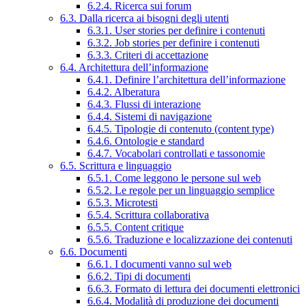
6.2.4. Ricerca sui forum
6.3. Dalla ricerca ai bisogni degli utenti
6.3.1. User stories per definire i contenuti
6.3.2. Job stories per definire i contenuti
6.3.3. Criteri di accettazione
6.4. Architettura dell’informazione
6.4.1. Definire l’architettura dell’informazione
6.4.2. Alberatura
6.4.3. Flussi di interazione
6.4.4. Sistemi di navigazione
6.4.5. Tipologie di contenuto (content type)
6.4.6. Ontologie e standard
6.4.7. Vocabolari controllati e tassonomie
6.5. Scrittura e linguaggio
6.5.1. Come leggono le persone sul web
6.5.2. Le regole per un linguaggio semplice
6.5.3. Microtesti
6.5.4. Scrittura collaborativa
6.5.5. Content critique
6.5.6. Traduzione e localizzazione dei contenuti
6.6. Documenti
6.6.1. I documenti vanno sul web
6.6.2. Tipi di documenti
6.6.3. Formato di lettura dei documenti elettronici
6.6.4. Modalità di produzione dei documenti