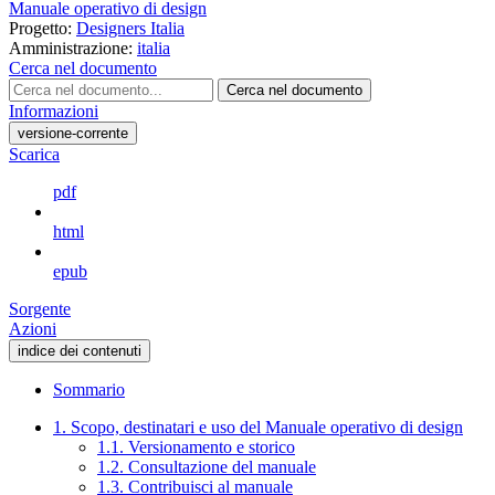
Manuale operativo di design
Progetto:
Designers Italia
Amministrazione:
italia
Cerca nel documento
Cerca nel documento
Informazioni
versione-corrente
Scarica
pdf
html
epub
Sorgente
Azioni
indice dei contenuti
Sommario
1. Scopo, destinatari e uso del Manuale operativo di design
1.1. Versionamento e storico
1.2. Consultazione del manuale
1.3. Contribuisci al manuale