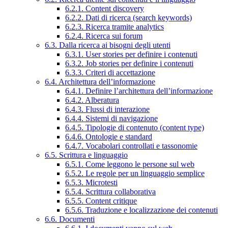
6.2.1. Content discovery
6.2.2. Dati di ricerca (search keywords)
6.2.3. Ricerca tramite analytics
6.2.4. Ricerca sui forum
6.3. Dalla ricerca ai bisogni degli utenti
6.3.1. User stories per definire i contenuti
6.3.2. Job stories per definire i contenuti
6.3.3. Criteri di accettazione
6.4. Architettura dell’informazione
6.4.1. Definire l’architettura dell’informazione
6.4.2. Alberatura
6.4.3. Flussi di interazione
6.4.4. Sistemi di navigazione
6.4.5. Tipologie di contenuto (content type)
6.4.6. Ontologie e standard
6.4.7. Vocabolari controllati e tassonomie
6.5. Scrittura e linguaggio
6.5.1. Come leggono le persone sul web
6.5.2. Le regole per un linguaggio semplice
6.5.3. Microtesti
6.5.4. Scrittura collaborativa
6.5.5. Content critique
6.5.6. Traduzione e localizzazione dei contenuti
6.6. Documenti