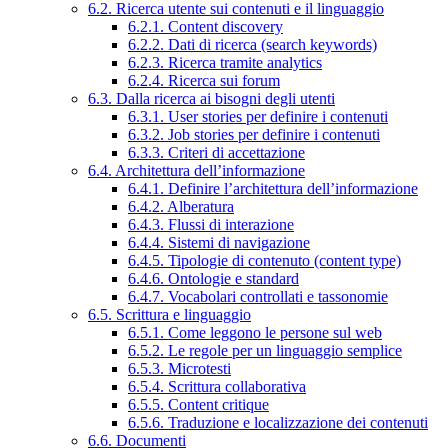
6.2. Ricerca utente sui contenuti e il linguaggio
6.2.1. Content discovery
6.2.2. Dati di ricerca (search keywords)
6.2.3. Ricerca tramite analytics
6.2.4. Ricerca sui forum
6.3. Dalla ricerca ai bisogni degli utenti
6.3.1. User stories per definire i contenuti
6.3.2. Job stories per definire i contenuti
6.3.3. Criteri di accettazione
6.4. Architettura dell’informazione
6.4.1. Definire l’architettura dell’informazione
6.4.2. Alberatura
6.4.3. Flussi di interazione
6.4.4. Sistemi di navigazione
6.4.5. Tipologie di contenuto (content type)
6.4.6. Ontologie e standard
6.4.7. Vocabolari controllati e tassonomie
6.5. Scrittura e linguaggio
6.5.1. Come leggono le persone sul web
6.5.2. Le regole per un linguaggio semplice
6.5.3. Microtesti
6.5.4. Scrittura collaborativa
6.5.5. Content critique
6.5.6. Traduzione e localizzazione dei contenuti
6.6. Documenti