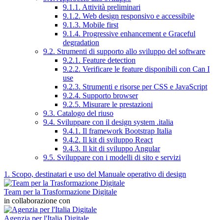
9.1.1. Attività preliminari
9.1.2. Web design responsivo e accessibile
9.1.3. Mobile first
9.1.4. Progressive enhancement e Graceful
degradation
9.2. Strumenti di supporto allo sviluppo del software
9.2.1. Feature detection
9.2.2. Verificare le feature disponibili con Can I
use
9.2.3. Strumenti e risorse per CSS e JavaScript
9.2.4. Supporto browser
9.2.5. Misurare le prestazioni
9.3. Catalogo del riuso
9.4. Sviluppare con il design system .italia
9.4.1. Il framework Bootstrap Italia
9.4.2. Il kit di sviluppo React
9.4.3. Il kit di sviluppo Angular
9.5. Sviluppare con i modelli di sito e servizi
1. Scopo, destinatari e uso del Manuale operativo di design
Team per la Trasformazione Digitale
in collaborazione con
Agenzia per l'Italia Digitale