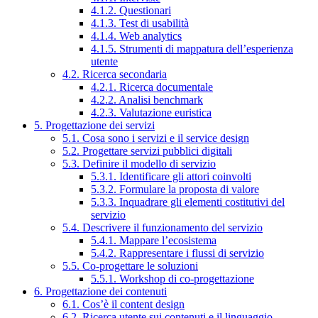
4.1.2. Questionari
4.1.3. Test di usabilità
4.1.4. Web analytics
4.1.5. Strumenti di mappatura dell’esperienza
utente
4.2. Ricerca secondaria
4.2.1. Ricerca documentale
4.2.2. Analisi benchmark
4.2.3. Valutazione euristica
5. Progettazione dei servizi
5.1. Cosa sono i servizi e il service design
5.2. Progettare servizi pubblici digitali
5.3. Definire il modello di servizio
5.3.1. Identificare gli attori coinvolti
5.3.2. Formulare la proposta di valore
5.3.3. Inquadrare gli elementi costitutivi del
servizio
5.4. Descrivere il funzionamento del servizio
5.4.1. Mappare l’ecosistema
5.4.2. Rappresentare i flussi di servizio
5.5. Co-progettare le soluzioni
5.5.1. Workshop di co-progettazione
6. Progettazione dei contenuti
6.1. Cos’è il content design
6.2. Ricerca utente sui contenuti e il linguaggio