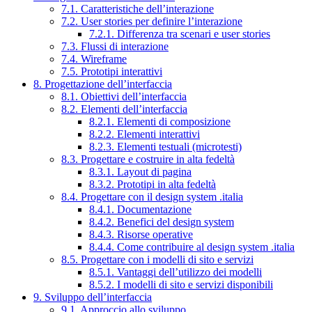
7.1. Caratteristiche dell’interazione
7.2. User stories per definire l’interazione
7.2.1. Differenza tra scenari e user stories
7.3. Flussi di interazione
7.4. Wireframe
7.5. Prototipi interattivi
8. Progettazione dell’interfaccia
8.1. Obiettivi dell’interfaccia
8.2. Elementi dell’interfaccia
8.2.1. Elementi di composizione
8.2.2. Elementi interattivi
8.2.3. Elementi testuali (microtesti)
8.3. Progettare e costruire in alta fedeltà
8.3.1. Layout di pagina
8.3.2. Prototipi in alta fedeltà
8.4. Progettare con il design system .italia
8.4.1. Documentazione
8.4.2. Benefici del design system
8.4.3. Risorse operative
8.4.4. Come contribuire al design system .italia
8.5. Progettare con i modelli di sito e servizi
8.5.1. Vantaggi dell’utilizzo dei modelli
8.5.2. I modelli di sito e servizi disponibili
9. Sviluppo dell’interfaccia
9.1. Approccio allo sviluppo