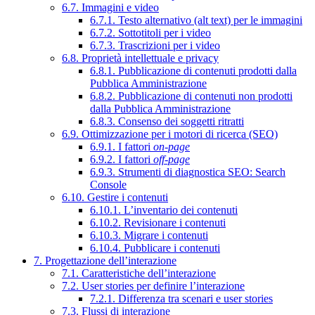
6.7. Immagini e video
6.7.1. Testo alternativo (alt text) per le immagini
6.7.2. Sottotitoli per i video
6.7.3. Trascrizioni per i video
6.8. Proprietà intellettuale e privacy
6.8.1. Pubblicazione di contenuti prodotti dalla
Pubblica Amministrazione
6.8.2. Pubblicazione di contenuti non prodotti
dalla Pubblica Amministrazione
6.8.3. Consenso dei soggetti ritratti
6.9. Ottimizzazione per i motori di ricerca (SEO)
6.9.1. I fattori
on-page
6.9.2. I fattori
off-page
6.9.3. Strumenti di diagnostica SEO: Search
Console
6.10. Gestire i contenuti
6.10.1. L’inventario dei contenuti
6.10.2. Revisionare i contenuti
6.10.3. Migrare i contenuti
6.10.4. Pubblicare i contenuti
7. Progettazione dell’interazione
7.1. Caratteristiche dell’interazione
7.2. User stories per definire l’interazione
7.2.1. Differenza tra scenari e user stories
7.3. Flussi di interazione