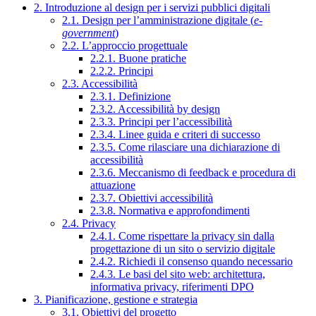
2. Introduzione al design per i servizi pubblici digitali
2.1. Design per l’amministrazione digitale (
e-
government
)
2.2. L’approccio progettuale
2.2.1. Buone pratiche
2.2.2. Principi
2.3. Accessibilità
2.3.1. Definizione
2.3.2. Accessibilità by design
2.3.3. Principi per l’accessibilità
2.3.4. Linee guida e criteri di successo
2.3.5. Come rilasciare una dichiarazione di
accessibilità
2.3.6. Meccanismo di feedback e procedura di
attuazione
2.3.7. Obiettivi accessibilità
2.3.8. Normativa e approfondimenti
2.4. Privacy
2.4.1. Come rispettare la privacy sin dalla
progettazione di un sito o servizio digitale
2.4.2. Richiedi il consenso quando necessario
2.4.3. Le basi del sito web: architettura,
informativa privacy, riferimenti DPO
3. Pianificazione, gestione e strategia
3.1. Obiettivi del progetto