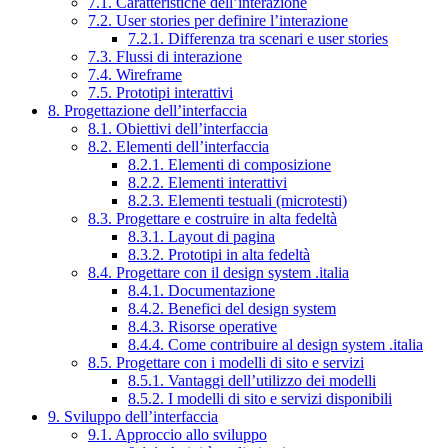
7.1. Caratteristiche dell’interazione
7.2. User stories per definire l’interazione
7.2.1. Differenza tra scenari e user stories
7.3. Flussi di interazione
7.4. Wireframe
7.5. Prototipi interattivi
8. Progettazione dell’interfaccia
8.1. Obiettivi dell’interfaccia
8.2. Elementi dell’interfaccia
8.2.1. Elementi di composizione
8.2.2. Elementi interattivi
8.2.3. Elementi testuali (microtesti)
8.3. Progettare e costruire in alta fedeltà
8.3.1. Layout di pagina
8.3.2. Prototipi in alta fedeltà
8.4. Progettare con il design system .italia
8.4.1. Documentazione
8.4.2. Benefici del design system
8.4.3. Risorse operative
8.4.4. Come contribuire al design system .italia
8.5. Progettare con i modelli di sito e servizi
8.5.1. Vantaggi dell’utilizzo dei modelli
8.5.2. I modelli di sito e servizi disponibili
9. Sviluppo dell’interfaccia
9.1. Approccio allo sviluppo