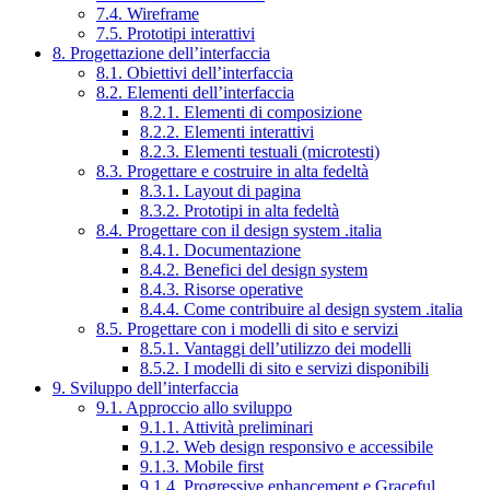
7.4. Wireframe
7.5. Prototipi interattivi
8. Progettazione dell’interfaccia
8.1. Obiettivi dell’interfaccia
8.2. Elementi dell’interfaccia
8.2.1. Elementi di composizione
8.2.2. Elementi interattivi
8.2.3. Elementi testuali (microtesti)
8.3. Progettare e costruire in alta fedeltà
8.3.1. Layout di pagina
8.3.2. Prototipi in alta fedeltà
8.4. Progettare con il design system .italia
8.4.1. Documentazione
8.4.2. Benefici del design system
8.4.3. Risorse operative
8.4.4. Come contribuire al design system .italia
8.5. Progettare con i modelli di sito e servizi
8.5.1. Vantaggi dell’utilizzo dei modelli
8.5.2. I modelli di sito e servizi disponibili
9. Sviluppo dell’interfaccia
9.1. Approccio allo sviluppo
9.1.1. Attività preliminari
9.1.2. Web design responsivo e accessibile
9.1.3. Mobile first
9.1.4. Progressive enhancement e Graceful