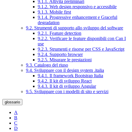
9.1.1. Attività preliminari
9.1.2. Web design responsivo e accessibile
9.1.3. Mobile first
9.1.4. Progressive enhancement e Graceful
degradation
9.2. Strumenti di supporto allo sviluppo del software
9.2.1. Feature detection
9.2.2. Verificare le feature disponibili con Can I
use
9.2.3. Strumenti e risorse per CSS e JavaScript
9.2.4. Supporto browser
9.2.5. Misurare le prestazioni
9.3. Catalogo del riuso
9.4. Sviluppare con il design system .italia
9.4.1. Il framework Bootstrap Italia
9.4.2. Il kit di sviluppo React
9.4.3. Il kit di sviluppo Angular
9.5. Sviluppare con i modelli di sito e servizi
glossario
A
B
C
D