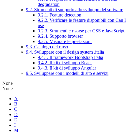
degradation
9.2. Strumenti di supporto allo sviluppo del software
9.2.1. Feature detection
9.2.2. Verificare le feature disponibili con Can I
use
9.2.3. Strumenti e risorse per CSS e JavaScript
9.2.4. Supporto browser
9.2.5. Misurare le prestazioni
9.3. Catalogo del riuso
9.4. Sviluppare con il design system .italia
9.4.1. Il framework Bootstrap Italia
9.4.2. Il kit di sviluppo React
9.4.3. Il kit di sviluppo Angular
9.5. Sviluppare con i modelli di sito e servizi
None
None
A
B
C
D
E
I
M