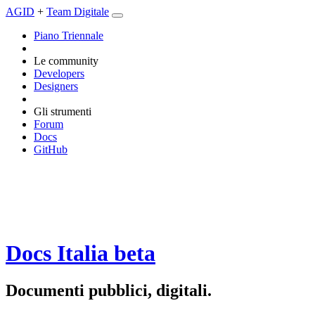
AGID
+
Team Digitale
Piano Triennale
Le community
Developers
Designers
Gli strumenti
Forum
Docs
GitHub
Docs Italia
beta
Documenti pubblici, digitali.