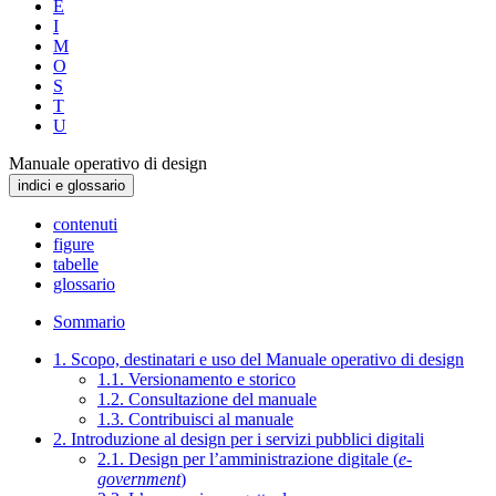
E
I
M
O
S
T
U
Manuale operativo di design
indici e glossario
contenuti
figure
tabelle
glossario
Sommario
1. Scopo, destinatari e uso del Manuale operativo di design
1.1. Versionamento e storico
1.2. Consultazione del manuale
1.3. Contribuisci al manuale
2. Introduzione al design per i servizi pubblici digitali
2.1. Design per l’amministrazione digitale (
e-
government
)