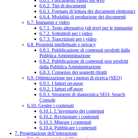
6.6.1. I documenti vanno sul web
6.6.2. Tipi di documenti
6.6.3. Formato di lettura dei documenti elettronici
6.6.4. Modalità di produzione dei documenti
6.7. Immagini e video
6.7.1. Testo alternativo (alt text) per le immagini
6.7.2. Sottotitoli per i video
6.7.3. Trascrizioni per i video
6.8. Proprietà intellettuale e privacy
6.8.1. Pubblicazione di contenuti prodotti dalla
Pubblica Amministrazione
6.8.2. Pubblicazione di contenuti non prodotti
dalla Pubblica Amministrazione
6.8.3. Consenso dei soggetti ritratti
6.9. Ottimizzazione per i motori di ricerca (SEO)
6.9.1. I fattori
on-page
6.9.2. I fattori
off-page
6.9.3. Strumenti di diagnostica SEO: Search
Console
6.10. Gestire i contenuti
6.10.1. L’inventario dei contenuti
6.10.2. Revisionare i contenuti
6.10.3. Migrare i contenuti
6.10.4. Pubblicare i contenuti
7. Progettazione dell’interazione