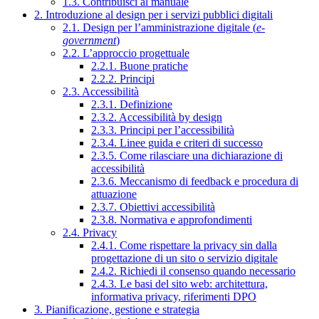
1.3. Contribuisci al manuale
2. Introduzione al design per i servizi pubblici digitali
2.1. Design per l’amministrazione digitale (
e-
government
)
2.2. L’approccio progettuale
2.2.1. Buone pratiche
2.2.2. Principi
2.3. Accessibilità
2.3.1. Definizione
2.3.2. Accessibilità by design
2.3.3. Principi per l’accessibilità
2.3.4. Linee guida e criteri di successo
2.3.5. Come rilasciare una dichiarazione di
accessibilità
2.3.6. Meccanismo di feedback e procedura di
attuazione
2.3.7. Obiettivi accessibilità
2.3.8. Normativa e approfondimenti
2.4. Privacy
2.4.1. Come rispettare la privacy sin dalla
progettazione di un sito o servizio digitale
2.4.2. Richiedi il consenso quando necessario
2.4.3. Le basi del sito web: architettura,
informativa privacy, riferimenti DPO
3. Pianificazione, gestione e strategia