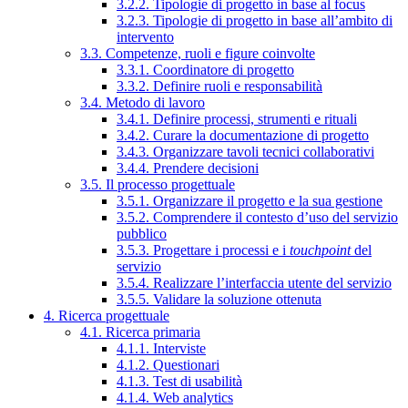
3.2.2. Tipologie di progetto in base al focus
3.2.3. Tipologie di progetto in base all’ambito di
intervento
3.3. Competenze, ruoli e figure coinvolte
3.3.1. Coordinatore di progetto
3.3.2. Definire ruoli e responsabilità
3.4. Metodo di lavoro
3.4.1. Definire processi, strumenti e rituali
3.4.2. Curare la documentazione di progetto
3.4.3. Organizzare tavoli tecnici collaborativi
3.4.4. Prendere decisioni
3.5. Il processo progettuale
3.5.1. Organizzare il progetto e la sua gestione
3.5.2. Comprendere il contesto d’uso del servizio
pubblico
3.5.3. Progettare i processi e i
touchpoint
del
servizio
3.5.4. Realizzare l’interfaccia utente del servizio
3.5.5. Validare la soluzione ottenuta
4. Ricerca progettuale
4.1. Ricerca primaria
4.1.1. Interviste
4.1.2. Questionari
4.1.3. Test di usabilità
4.1.4. Web analytics