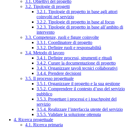
3.1. Obiettivi del progetto
3.2. Tipologie di progetti
3.2.1. Tipologie di progetto in base agli attori
coinvolti nel servizio
3.2.2. Tipologie di progetto in base al focus
3.2.3. Tipologie di progetto in base all’ambito di
intervento
3.3. Competenze, ruoli e figure coinvolte
3.3.1. Coordinatore di progetto
3.3.2. Definire ruoli e responsabilità
3.4. Metodo di lavoro
3.4.1. Definire processi, strumenti e rituali
3.4.2. Curare la documentazione di progetto
3.4.3. Organizzare tavoli tecnici collaborativi
3.4.4. Prendere decisioni
3.5. Il processo progettuale
3.5.1. Organizzare il progetto e la sua gestione
3.5.2. Comprendere il contesto d’uso del servizio
pubblico
3.5.3. Progettare i processi e i
touchpoint
del
servizio
3.5.4. Realizzare l’interfaccia utente del servizio
3.5.5. Validare la soluzione ottenuta
4. Ricerca progettuale
4.1. Ricerca primaria