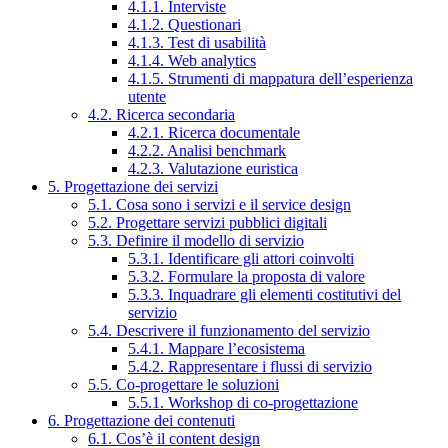
4.1.1. Interviste
4.1.2. Questionari
4.1.3. Test di usabilità
4.1.4. Web analytics
4.1.5. Strumenti di mappatura dell’esperienza
utente
4.2. Ricerca secondaria
4.2.1. Ricerca documentale
4.2.2. Analisi benchmark
4.2.3. Valutazione euristica
5. Progettazione dei servizi
5.1. Cosa sono i servizi e il service design
5.2. Progettare servizi pubblici digitali
5.3. Definire il modello di servizio
5.3.1. Identificare gli attori coinvolti
5.3.2. Formulare la proposta di valore
5.3.3. Inquadrare gli elementi costitutivi del
servizio
5.4. Descrivere il funzionamento del servizio
5.4.1. Mappare l’ecosistema
5.4.2. Rappresentare i flussi di servizio
5.5. Co-progettare le soluzioni
5.5.1. Workshop di co-progettazione
6. Progettazione dei contenuti
6.1. Cos’è il content design