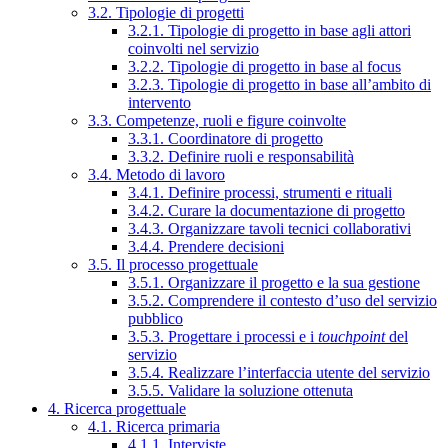
3.2. Tipologie di progetti
3.2.1. Tipologie di progetto in base agli attori
coinvolti nel servizio
3.2.2. Tipologie di progetto in base al focus
3.2.3. Tipologie di progetto in base all’ambito di
intervento
3.3. Competenze, ruoli e figure coinvolte
3.3.1. Coordinatore di progetto
3.3.2. Definire ruoli e responsabilità
3.4. Metodo di lavoro
3.4.1. Definire processi, strumenti e rituali
3.4.2. Curare la documentazione di progetto
3.4.3. Organizzare tavoli tecnici collaborativi
3.4.4. Prendere decisioni
3.5. Il processo progettuale
3.5.1. Organizzare il progetto e la sua gestione
3.5.2. Comprendere il contesto d’uso del servizio
pubblico
3.5.3. Progettare i processi e i
touchpoint
del
servizio
3.5.4. Realizzare l’interfaccia utente del servizio
3.5.5. Validare la soluzione ottenuta
4. Ricerca progettuale
4.1. Ricerca primaria
4.1.1. Interviste