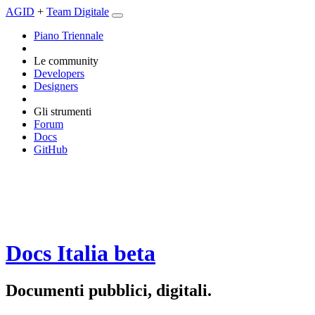
AGID
+
Team Digitale
Piano Triennale
Le community
Developers
Designers
Gli strumenti
Forum
Docs
GitHub
Docs Italia
beta
Documenti pubblici, digitali.