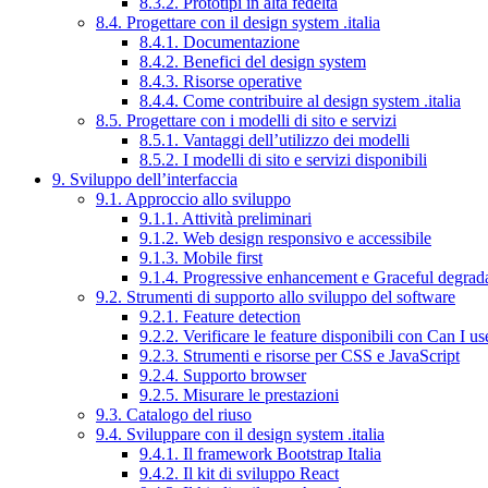
8.3.2. Prototipi in alta fedeltà
8.4. Progettare con il design system .italia
8.4.1. Documentazione
8.4.2. Benefici del design system
8.4.3. Risorse operative
8.4.4. Come contribuire al design system .italia
8.5. Progettare con i modelli di sito e servizi
8.5.1. Vantaggi dell’utilizzo dei modelli
8.5.2. I modelli di sito e servizi disponibili
9. Sviluppo dell’interfaccia
9.1. Approccio allo sviluppo
9.1.1. Attività preliminari
9.1.2. Web design responsivo e accessibile
9.1.3. Mobile first
9.1.4. Progressive enhancement e Graceful degrad
9.2. Strumenti di supporto allo sviluppo del software
9.2.1. Feature detection
9.2.2. Verificare le feature disponibili con Can I us
9.2.3. Strumenti e risorse per CSS e JavaScript
9.2.4. Supporto browser
9.2.5. Misurare le prestazioni
9.3. Catalogo del riuso
9.4. Sviluppare con il design system .italia
9.4.1. Il framework Bootstrap Italia
9.4.2. Il kit di sviluppo React