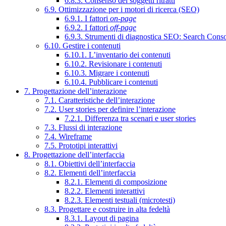
6.8.3. Consenso dei soggetti ritratti
6.9. Ottimizzazione per i motori di ricerca (SEO)
6.9.1. I fattori
on-page
6.9.2. I fattori
off-page
6.9.3. Strumenti di diagnostica SEO: Search Cons
6.10. Gestire i contenuti
6.10.1. L’inventario dei contenuti
6.10.2. Revisionare i contenuti
6.10.3. Migrare i contenuti
6.10.4. Pubblicare i contenuti
7. Progettazione dell’interazione
7.1. Caratteristiche dell’interazione
7.2. User stories per definire l’interazione
7.2.1. Differenza tra scenari e user stories
7.3. Flussi di interazione
7.4. Wireframe
7.5. Prototipi interattivi
8. Progettazione dell’interfaccia
8.1. Obiettivi dell’interfaccia
8.2. Elementi dell’interfaccia
8.2.1. Elementi di composizione
8.2.2. Elementi interattivi
8.2.3. Elementi testuali (microtesti)
8.3. Progettare e costruire in alta fedeltà
8.3.1. Layout di pagina