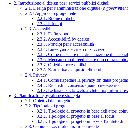
2. Introduzione al design per i servizi pubblici digitali
2.1. Design per l’amministrazione digitale (
e-government
2.2. L’approccio progettuale
2.2.1. Buone pratiche
2.2.2. Principi
2.3. Accessibilità
2.3.1. Definizione
2.3.2. Accessibilità by design
2.3.3. Principi per l’accessibilità
2.3.4. Linee guida e criteri di successo
2.3.5. Come rilasciare una dichiarazione di accessib
2.3.6. Meccanismo di feedback e procedura di attu
2.3.7. Obiettivi accessibilità
2.3.8. Normativa e approfondimenti
2.4. Privacy
2.4.1. Come rispettare la privacy sin dalla progettaz
2.4.2. Richiedi il consenso quando necessario
2.4.3. Le basi del sito web: architettura, informati
3. Pianificazione, gestione e strategia
3.1. Obiettivi del progetto
3.2. Tipologie di progetti
3.2.1. Tipologie di progetto in base agli attori coinv
3.2.2. Tipologie di progetto in base al focus
3.2.3. Tipologie di progetto in base all’ambito di i
3.3. Competenze, ruoli e figure coinvolte