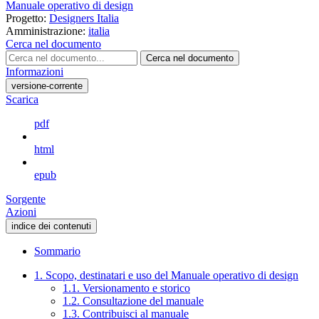
Manuale operativo di design
Progetto:
Designers Italia
Amministrazione:
italia
Cerca nel documento
Cerca nel documento
Informazioni
versione-corrente
Scarica
pdf
html
epub
Sorgente
Azioni
indice dei contenuti
Sommario
1. Scopo, destinatari e uso del Manuale operativo di design
1.1. Versionamento e storico
1.2. Consultazione del manuale
1.3. Contribuisci al manuale