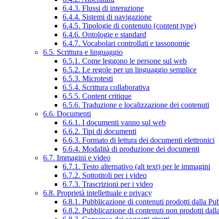
6.4.3. Flussi di interazione
6.4.4. Sistemi di navigazione
6.4.5. Tipologie di contenuto (content type)
6.4.6. Ontologie e standard
6.4.7. Vocabolari controllati e tassonomie
6.5. Scrittura e linguaggio
6.5.1. Come leggono le persone sul web
6.5.2. Le regole per un linguaggio semplice
6.5.3. Microtesti
6.5.4. Scrittura collaborativa
6.5.5. Content critique
6.5.6. Traduzione e localizzazione dei contenuti
6.6. Documenti
6.6.1. I documenti vanno sul web
6.6.2. Tipi di documenti
6.6.3. Formato di lettura dei documenti elettronici
6.6.4. Modalità di produzione dei documenti
6.7. Immagini e video
6.7.1. Testo alternativo (alt text) per le immagini
6.7.2. Sottotitoli per i video
6.7.3. Trascrizioni per i video
6.8. Proprietà intellettuale e privacy
6.8.1. Pubblicazione di contenuti prodotti dalla P
6.8.2. Pubblicazione di contenuti non prodotti dal