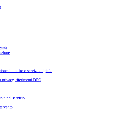
)
ilità
azione
ione di un sito o servizio digitale
va privacy, riferimenti DPO
olti nel servizio
ntervento