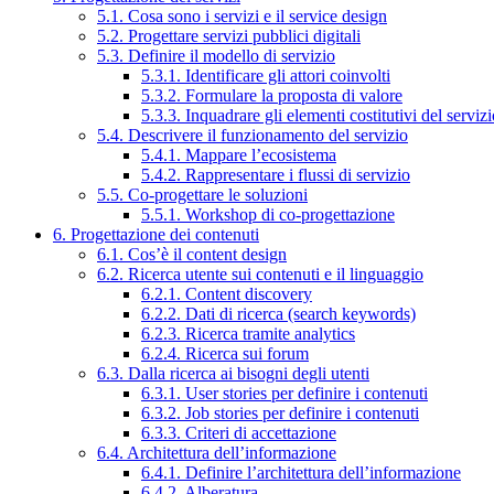
5.1. Cosa sono i servizi e il service design
5.2. Progettare servizi pubblici digitali
5.3. Definire il modello di servizio
5.3.1. Identificare gli attori coinvolti
5.3.2. Formulare la proposta di valore
5.3.3. Inquadrare gli elementi costitutivi del serviz
5.4. Descrivere il funzionamento del servizio
5.4.1. Mappare l’ecosistema
5.4.2. Rappresentare i flussi di servizio
5.5. Co-progettare le soluzioni
5.5.1. Workshop di co-progettazione
6. Progettazione dei contenuti
6.1. Cos’è il content design
6.2. Ricerca utente sui contenuti e il linguaggio
6.2.1. Content discovery
6.2.2. Dati di ricerca (search keywords)
6.2.3. Ricerca tramite analytics
6.2.4. Ricerca sui forum
6.3. Dalla ricerca ai bisogni degli utenti
6.3.1. User stories per definire i contenuti
6.3.2. Job stories per definire i contenuti
6.3.3. Criteri di accettazione
6.4. Architettura dell’informazione
6.4.1. Definire l’architettura dell’informazione
6.4.2. Alberatura