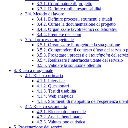
3.3.1. Coordinatore di progetto
3.3.2. Definire ruoli e responsabilità
3.4. Metodo di lavoro
3.4.1. Definire processi, strumenti e rituali
3.4.2. Curare la documentazione di progetto
3.4.3. Organizzare tavoli tecnici collaborativi
3.4.4. Prendere decisioni
3.5. Il processo progettuale
3.5.1. Organizzare il progetto e la sua gestione
3.5.2. Comprendere il contesto d’uso del servizio 
3.5.3. Progettare i processi e i
touchpoint
del servi
3.5.4. Realizzare l’interfaccia utente del servizio
3.5.5. Validare la soluzione ottenuta
4. Ricerca progettuale
4.1. Ricerca primaria
4.1.1. Interviste
4.1.2. Questionari
4.1.3. Test di usabilità
4.1.4. Web analytics
4.1.5. Strumenti di mappatura dell’esperienza uten
4.2. Ricerca secondaria
4.2.1. Ricerca documentale
4.2.2. Analisi benchmark
4.2.3. Valutazione euristica
5. Progettazione dei servizi