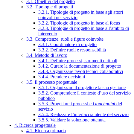
3.1. Obiettivi del progetto
3.2. Tipologie di progetti
3.2.1. Tipologie di progetto in base agli attori
coinvolti nel servizio
3.2.2. Tipologie di progetto in base al focus
3.2.3. Tipologie di progetto in base all’ambito di
intervento
3.3. Competenze, ruoli e figure coinvolte
3.3.1. Coordinatore di progetto
3.3.2. Definire ruoli e responsabilità
3.4. Metodo di lavoro
3.4.1. Definire processi, strumenti e rituali
3.4.2. Curare la documentazione di progetto
3.4.3. Organizzare tavoli tecnici collaborativi
3.4.4. Prendere decisioni
3.5. Il processo progettuale
3.5.1. Organizzare il progetto e la sua gestione
3.5.2. Comprendere il contesto d’uso del servizio
pubblico
3.5.3. Progettare i processi e i
touchpoint
del
servizio
3.5.4. Realizzare l’interfaccia utente del servizio
3.5.5. Validare la soluzione ottenuta
4. Ricerca progettuale
4.1. Ricerca primaria