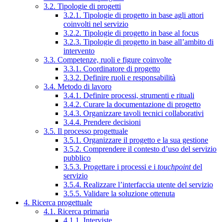
3.2. Tipologie di progetti
3.2.1. Tipologie di progetto in base agli attori
coinvolti nel servizio
3.2.2. Tipologie di progetto in base al focus
3.2.3. Tipologie di progetto in base all’ambito di
intervento
3.3. Competenze, ruoli e figure coinvolte
3.3.1. Coordinatore di progetto
3.3.2. Definire ruoli e responsabilità
3.4. Metodo di lavoro
3.4.1. Definire processi, strumenti e rituali
3.4.2. Curare la documentazione di progetto
3.4.3. Organizzare tavoli tecnici collaborativi
3.4.4. Prendere decisioni
3.5. Il processo progettuale
3.5.1. Organizzare il progetto e la sua gestione
3.5.2. Comprendere il contesto d’uso del servizio
pubblico
3.5.3. Progettare i processi e i
touchpoint
del
servizio
3.5.4. Realizzare l’interfaccia utente del servizio
3.5.5. Validare la soluzione ottenuta
4. Ricerca progettuale
4.1. Ricerca primaria
4.1.1. Interviste