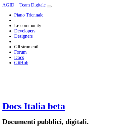
AGID
+
Team Digitale
Piano Triennale
Le community
Developers
Designers
Gli strumenti
Forum
Docs
GitHub
Docs Italia
beta
Documenti pubblici, digitali.