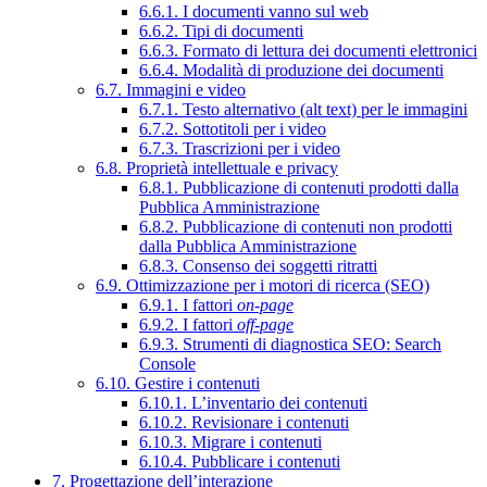
6.6.1. I documenti vanno sul web
6.6.2. Tipi di documenti
6.6.3. Formato di lettura dei documenti elettronici
6.6.4. Modalità di produzione dei documenti
6.7. Immagini e video
6.7.1. Testo alternativo (alt text) per le immagini
6.7.2. Sottotitoli per i video
6.7.3. Trascrizioni per i video
6.8. Proprietà intellettuale e privacy
6.8.1. Pubblicazione di contenuti prodotti dalla
Pubblica Amministrazione
6.8.2. Pubblicazione di contenuti non prodotti
dalla Pubblica Amministrazione
6.8.3. Consenso dei soggetti ritratti
6.9. Ottimizzazione per i motori di ricerca (SEO)
6.9.1. I fattori
on-page
6.9.2. I fattori
off-page
6.9.3. Strumenti di diagnostica SEO: Search
Console
6.10. Gestire i contenuti
6.10.1. L’inventario dei contenuti
6.10.2. Revisionare i contenuti
6.10.3. Migrare i contenuti
6.10.4. Pubblicare i contenuti
7. Progettazione dell’interazione