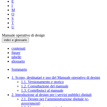
E
I
M
O
S
T
U
Manuale operativo di design
indici e glossario
contenuti
figure
tabelle
glossario
Sommario
1. Scopo, destinatari e uso del Manuale operativo di design
1.1. Versionamento e storico
1.2. Consultazione del manuale
1.3. Contribuisci al manuale
2. Introduzione al design per i servizi pubblici digitali
2.1. Design per l’amministrazione digitale (
e-
government
)