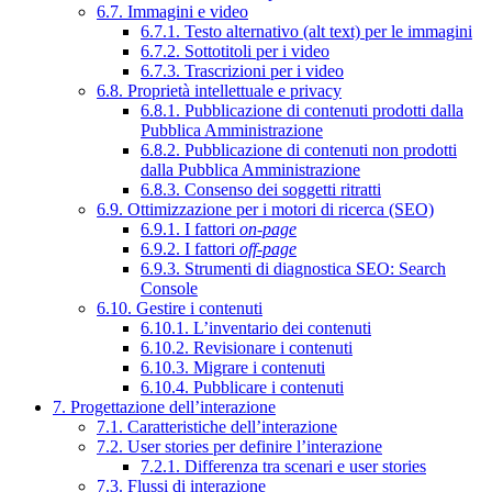
6.7. Immagini e video
6.7.1. Testo alternativo (alt text) per le immagini
6.7.2. Sottotitoli per i video
6.7.3. Trascrizioni per i video
6.8. Proprietà intellettuale e privacy
6.8.1. Pubblicazione di contenuti prodotti dalla
Pubblica Amministrazione
6.8.2. Pubblicazione di contenuti non prodotti
dalla Pubblica Amministrazione
6.8.3. Consenso dei soggetti ritratti
6.9. Ottimizzazione per i motori di ricerca (SEO)
6.9.1. I fattori
on-page
6.9.2. I fattori
off-page
6.9.3. Strumenti di diagnostica SEO: Search
Console
6.10. Gestire i contenuti
6.10.1. L’inventario dei contenuti
6.10.2. Revisionare i contenuti
6.10.3. Migrare i contenuti
6.10.4. Pubblicare i contenuti
7. Progettazione dell’interazione
7.1. Caratteristiche dell’interazione
7.2. User stories per definire l’interazione
7.2.1. Differenza tra scenari e user stories
7.3. Flussi di interazione