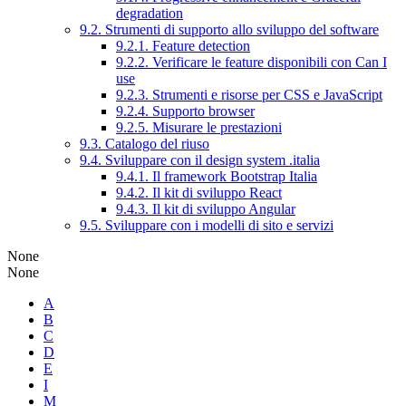
degradation
9.2. Strumenti di supporto allo sviluppo del software
9.2.1. Feature detection
9.2.2. Verificare le feature disponibili con Can I
use
9.2.3. Strumenti e risorse per CSS e JavaScript
9.2.4. Supporto browser
9.2.5. Misurare le prestazioni
9.3. Catalogo del riuso
9.4. Sviluppare con il design system .italia
9.4.1. Il framework Bootstrap Italia
9.4.2. Il kit di sviluppo React
9.4.3. Il kit di sviluppo Angular
9.5. Sviluppare con i modelli di sito e servizi
None
None
A
B
C
D
E
I
M