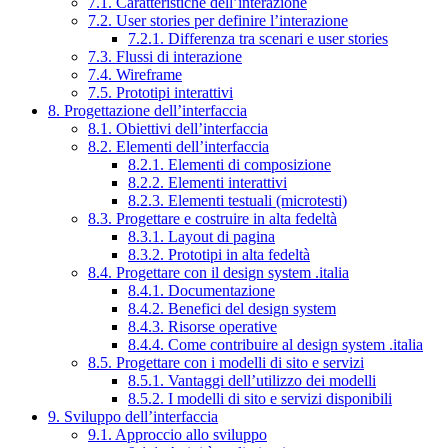
7.1. Caratteristiche dell’interazione
7.2. User stories per definire l’interazione
7.2.1. Differenza tra scenari e user stories
7.3. Flussi di interazione
7.4. Wireframe
7.5. Prototipi interattivi
8. Progettazione dell’interfaccia
8.1. Obiettivi dell’interfaccia
8.2. Elementi dell’interfaccia
8.2.1. Elementi di composizione
8.2.2. Elementi interattivi
8.2.3. Elementi testuali (microtesti)
8.3. Progettare e costruire in alta fedeltà
8.3.1. Layout di pagina
8.3.2. Prototipi in alta fedeltà
8.4. Progettare con il design system .italia
8.4.1. Documentazione
8.4.2. Benefici del design system
8.4.3. Risorse operative
8.4.4. Come contribuire al design system .italia
8.5. Progettare con i modelli di sito e servizi
8.5.1. Vantaggi dell’utilizzo dei modelli
8.5.2. I modelli di sito e servizi disponibili
9. Sviluppo dell’interfaccia
9.1. Approccio allo sviluppo