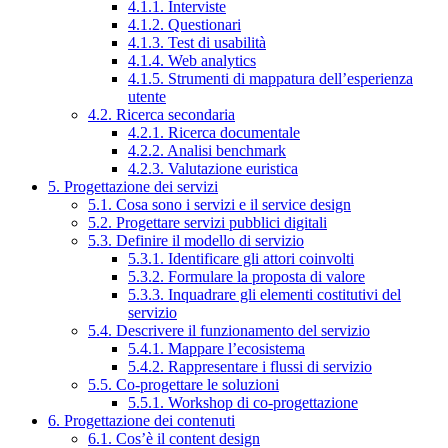
4.1.1. Interviste
4.1.2. Questionari
4.1.3. Test di usabilità
4.1.4. Web analytics
4.1.5. Strumenti di mappatura dell’esperienza
utente
4.2. Ricerca secondaria
4.2.1. Ricerca documentale
4.2.2. Analisi benchmark
4.2.3. Valutazione euristica
5. Progettazione dei servizi
5.1. Cosa sono i servizi e il service design
5.2. Progettare servizi pubblici digitali
5.3. Definire il modello di servizio
5.3.1. Identificare gli attori coinvolti
5.3.2. Formulare la proposta di valore
5.3.3. Inquadrare gli elementi costitutivi del
servizio
5.4. Descrivere il funzionamento del servizio
5.4.1. Mappare l’ecosistema
5.4.2. Rappresentare i flussi di servizio
5.5. Co-progettare le soluzioni
5.5.1. Workshop di co-progettazione
6. Progettazione dei contenuti
6.1. Cos’è il content design