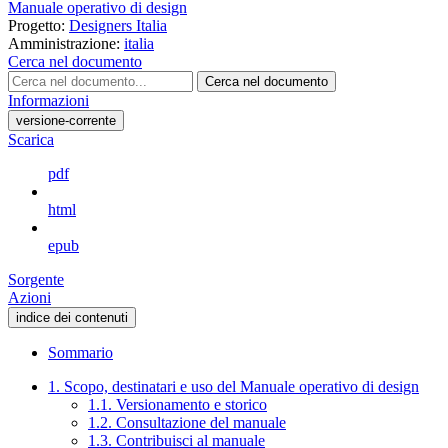
Manuale operativo di design
Progetto:
Designers Italia
Amministrazione:
italia
Cerca nel documento
Cerca nel documento
Informazioni
versione-corrente
Scarica
pdf
html
epub
Sorgente
Azioni
indice dei contenuti
Sommario
1. Scopo, destinatari e uso del Manuale operativo di design
1.1. Versionamento e storico
1.2. Consultazione del manuale
1.3. Contribuisci al manuale