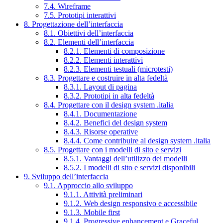
7.4. Wireframe
7.5. Prototipi interattivi
8. Progettazione dell’interfaccia
8.1. Obiettivi dell’interfaccia
8.2. Elementi dell’interfaccia
8.2.1. Elementi di composizione
8.2.2. Elementi interattivi
8.2.3. Elementi testuali (microtesti)
8.3. Progettare e costruire in alta fedeltà
8.3.1. Layout di pagina
8.3.2. Prototipi in alta fedeltà
8.4. Progettare con il design system .italia
8.4.1. Documentazione
8.4.2. Benefici del design system
8.4.3. Risorse operative
8.4.4. Come contribuire al design system .italia
8.5. Progettare con i modelli di sito e servizi
8.5.1. Vantaggi dell’utilizzo dei modelli
8.5.2. I modelli di sito e servizi disponibili
9. Sviluppo dell’interfaccia
9.1. Approccio allo sviluppo
9.1.1. Attività preliminari
9.1.2. Web design responsivo e accessibile
9.1.3. Mobile first
9.1.4. Progressive enhancement e Graceful