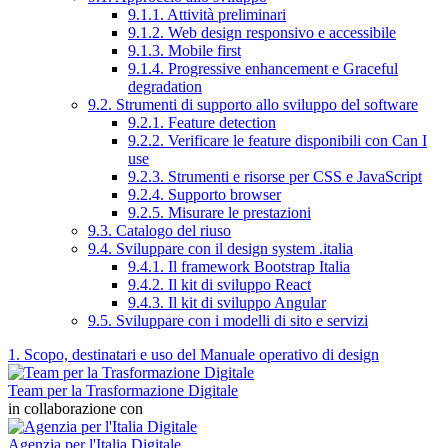
9.1.1. Attività preliminari
9.1.2. Web design responsivo e accessibile
9.1.3. Mobile first
9.1.4. Progressive enhancement e Graceful
degradation
9.2. Strumenti di supporto allo sviluppo del software
9.2.1. Feature detection
9.2.2. Verificare le feature disponibili con Can I
use
9.2.3. Strumenti e risorse per CSS e JavaScript
9.2.4. Supporto browser
9.2.5. Misurare le prestazioni
9.3. Catalogo del riuso
9.4. Sviluppare con il design system .italia
9.4.1. Il framework Bootstrap Italia
9.4.2. Il kit di sviluppo React
9.4.3. Il kit di sviluppo Angular
9.5. Sviluppare con i modelli di sito e servizi
1. Scopo, destinatari e uso del Manuale operativo di design
Team per la Trasformazione Digitale
in collaborazione con
Agenzia per l'Italia Digitale