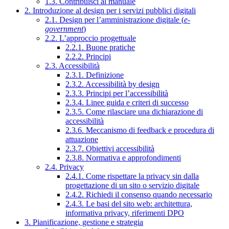
1.3. Contribuisci al manuale
2. Introduzione al design per i servizi pubblici digitali
2.1. Design per l’amministrazione digitale (
e-
government
)
2.2. L’approccio progettuale
2.2.1. Buone pratiche
2.2.2. Principi
2.3. Accessibilità
2.3.1. Definizione
2.3.2. Accessibilità by design
2.3.3. Principi per l’accessibilità
2.3.4. Linee guida e criteri di successo
2.3.5. Come rilasciare una dichiarazione di
accessibilità
2.3.6. Meccanismo di feedback e procedura di
attuazione
2.3.7. Obiettivi accessibilità
2.3.8. Normativa e approfondimenti
2.4. Privacy
2.4.1. Come rispettare la privacy sin dalla
progettazione di un sito o servizio digitale
2.4.2. Richiedi il consenso quando necessario
2.4.3. Le basi del sito web: architettura,
informativa privacy, riferimenti DPO
3. Pianificazione, gestione e strategia