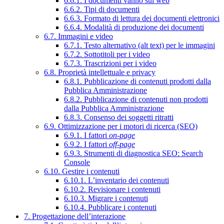
6.6.1. I documenti vanno sul web
6.6.2. Tipi di documenti
6.6.3. Formato di lettura dei documenti elettronici
6.6.4. Modalità di produzione dei documenti
6.7. Immagini e video
6.7.1. Testo alternativo (alt text) per le immagini
6.7.2. Sottotitoli per i video
6.7.3. Trascrizioni per i video
6.8. Proprietà intellettuale e privacy
6.8.1. Pubblicazione di contenuti prodotti dalla
Pubblica Amministrazione
6.8.2. Pubblicazione di contenuti non prodotti
dalla Pubblica Amministrazione
6.8.3. Consenso dei soggetti ritratti
6.9. Ottimizzazione per i motori di ricerca (SEO)
6.9.1. I fattori
on-page
6.9.2. I fattori
off-page
6.9.3. Strumenti di diagnostica SEO: Search
Console
6.10. Gestire i contenuti
6.10.1. L’inventario dei contenuti
6.10.2. Revisionare i contenuti
6.10.3. Migrare i contenuti
6.10.4. Pubblicare i contenuti
7. Progettazione dell’interazione