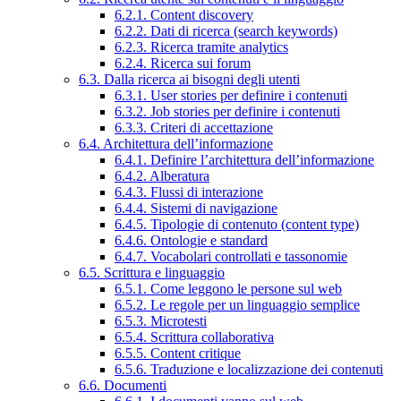
6.2.1. Content discovery
6.2.2. Dati di ricerca (search keywords)
6.2.3. Ricerca tramite analytics
6.2.4. Ricerca sui forum
6.3. Dalla ricerca ai bisogni degli utenti
6.3.1. User stories per definire i contenuti
6.3.2. Job stories per definire i contenuti
6.3.3. Criteri di accettazione
6.4. Architettura dell’informazione
6.4.1. Definire l’architettura dell’informazione
6.4.2. Alberatura
6.4.3. Flussi di interazione
6.4.4. Sistemi di navigazione
6.4.5. Tipologie di contenuto (content type)
6.4.6. Ontologie e standard
6.4.7. Vocabolari controllati e tassonomie
6.5. Scrittura e linguaggio
6.5.1. Come leggono le persone sul web
6.5.2. Le regole per un linguaggio semplice
6.5.3. Microtesti
6.5.4. Scrittura collaborativa
6.5.5. Content critique
6.5.6. Traduzione e localizzazione dei contenuti
6.6. Documenti