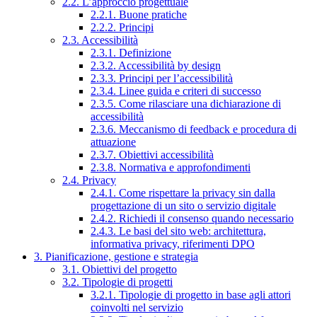
2.2. L’approccio progettuale
2.2.1. Buone pratiche
2.2.2. Principi
2.3. Accessibilità
2.3.1. Definizione
2.3.2. Accessibilità by design
2.3.3. Principi per l’accessibilità
2.3.4. Linee guida e criteri di successo
2.3.5. Come rilasciare una dichiarazione di
accessibilità
2.3.6. Meccanismo di feedback e procedura di
attuazione
2.3.7. Obiettivi accessibilità
2.3.8. Normativa e approfondimenti
2.4. Privacy
2.4.1. Come rispettare la privacy sin dalla
progettazione di un sito o servizio digitale
2.4.2. Richiedi il consenso quando necessario
2.4.3. Le basi del sito web: architettura,
informativa privacy, riferimenti DPO
3. Pianificazione, gestione e strategia
3.1. Obiettivi del progetto
3.2. Tipologie di progetti
3.2.1. Tipologie di progetto in base agli attori
coinvolti nel servizio