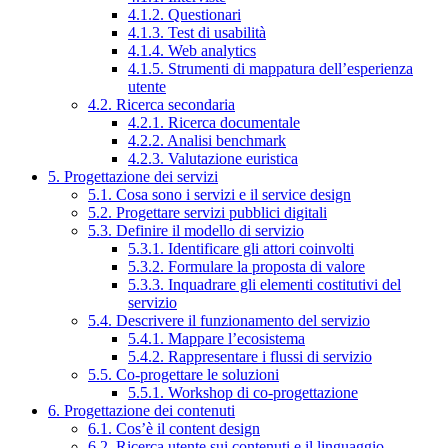
4.1.2. Questionari
4.1.3. Test di usabilità
4.1.4. Web analytics
4.1.5. Strumenti di mappatura dell’esperienza
utente
4.2. Ricerca secondaria
4.2.1. Ricerca documentale
4.2.2. Analisi benchmark
4.2.3. Valutazione euristica
5. Progettazione dei servizi
5.1. Cosa sono i servizi e il service design
5.2. Progettare servizi pubblici digitali
5.3. Definire il modello di servizio
5.3.1. Identificare gli attori coinvolti
5.3.2. Formulare la proposta di valore
5.3.3. Inquadrare gli elementi costitutivi del
servizio
5.4. Descrivere il funzionamento del servizio
5.4.1. Mappare l’ecosistema
5.4.2. Rappresentare i flussi di servizio
5.5. Co-progettare le soluzioni
5.5.1. Workshop di co-progettazione
6. Progettazione dei contenuti
6.1. Cos’è il content design
6.2. Ricerca utente sui contenuti e il linguaggio