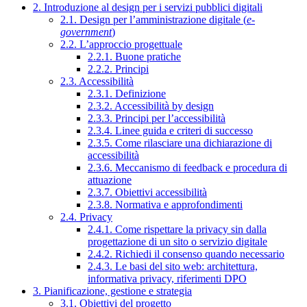
2. Introduzione al design per i servizi pubblici digitali
2.1. Design per l’amministrazione digitale (
e-
government
)
2.2. L’approccio progettuale
2.2.1. Buone pratiche
2.2.2. Principi
2.3. Accessibilità
2.3.1. Definizione
2.3.2. Accessibilità by design
2.3.3. Principi per l’accessibilità
2.3.4. Linee guida e criteri di successo
2.3.5. Come rilasciare una dichiarazione di
accessibilità
2.3.6. Meccanismo di feedback e procedura di
attuazione
2.3.7. Obiettivi accessibilità
2.3.8. Normativa e approfondimenti
2.4. Privacy
2.4.1. Come rispettare la privacy sin dalla
progettazione di un sito o servizio digitale
2.4.2. Richiedi il consenso quando necessario
2.4.3. Le basi del sito web: architettura,
informativa privacy, riferimenti DPO
3. Pianificazione, gestione e strategia
3.1. Obiettivi del progetto