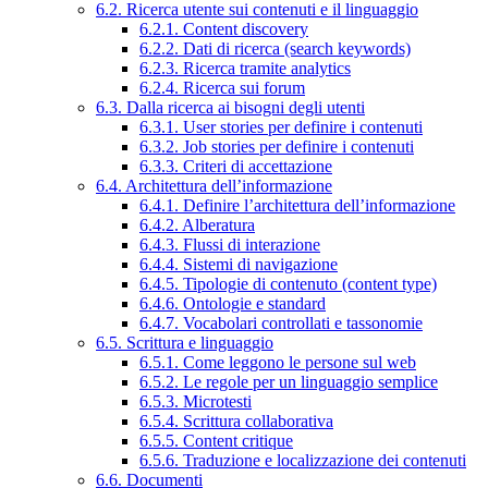
6.2. Ricerca utente sui contenuti e il linguaggio
6.2.1. Content discovery
6.2.2. Dati di ricerca (search keywords)
6.2.3. Ricerca tramite analytics
6.2.4. Ricerca sui forum
6.3. Dalla ricerca ai bisogni degli utenti
6.3.1. User stories per definire i contenuti
6.3.2. Job stories per definire i contenuti
6.3.3. Criteri di accettazione
6.4. Architettura dell’informazione
6.4.1. Definire l’architettura dell’informazione
6.4.2. Alberatura
6.4.3. Flussi di interazione
6.4.4. Sistemi di navigazione
6.4.5. Tipologie di contenuto (content type)
6.4.6. Ontologie e standard
6.4.7. Vocabolari controllati e tassonomie
6.5. Scrittura e linguaggio
6.5.1. Come leggono le persone sul web
6.5.2. Le regole per un linguaggio semplice
6.5.3. Microtesti
6.5.4. Scrittura collaborativa
6.5.5. Content critique
6.5.6. Traduzione e localizzazione dei contenuti
6.6. Documenti