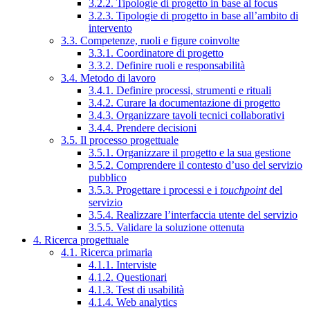
3.2.2. Tipologie di progetto in base al focus
3.2.3. Tipologie di progetto in base all’ambito di
intervento
3.3. Competenze, ruoli e figure coinvolte
3.3.1. Coordinatore di progetto
3.3.2. Definire ruoli e responsabilità
3.4. Metodo di lavoro
3.4.1. Definire processi, strumenti e rituali
3.4.2. Curare la documentazione di progetto
3.4.3. Organizzare tavoli tecnici collaborativi
3.4.4. Prendere decisioni
3.5. Il processo progettuale
3.5.1. Organizzare il progetto e la sua gestione
3.5.2. Comprendere il contesto d’uso del servizio
pubblico
3.5.3. Progettare i processi e i
touchpoint
del
servizio
3.5.4. Realizzare l’interfaccia utente del servizio
3.5.5. Validare la soluzione ottenuta
4. Ricerca progettuale
4.1. Ricerca primaria
4.1.1. Interviste
4.1.2. Questionari
4.1.3. Test di usabilità
4.1.4. Web analytics