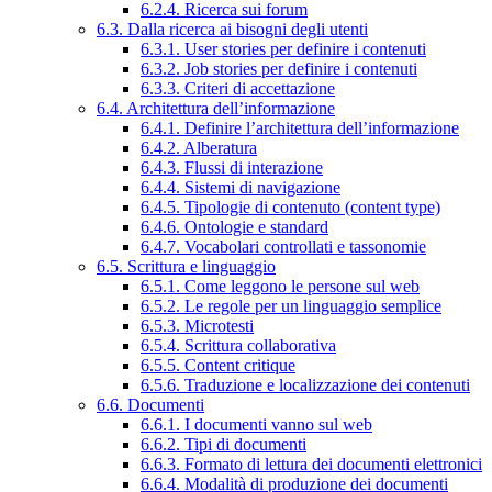
6.2.4. Ricerca sui forum
6.3. Dalla ricerca ai bisogni degli utenti
6.3.1. User stories per definire i contenuti
6.3.2. Job stories per definire i contenuti
6.3.3. Criteri di accettazione
6.4. Architettura dell’informazione
6.4.1. Definire l’architettura dell’informazione
6.4.2. Alberatura
6.4.3. Flussi di interazione
6.4.4. Sistemi di navigazione
6.4.5. Tipologie di contenuto (content type)
6.4.6. Ontologie e standard
6.4.7. Vocabolari controllati e tassonomie
6.5. Scrittura e linguaggio
6.5.1. Come leggono le persone sul web
6.5.2. Le regole per un linguaggio semplice
6.5.3. Microtesti
6.5.4. Scrittura collaborativa
6.5.5. Content critique
6.5.6. Traduzione e localizzazione dei contenuti
6.6. Documenti
6.6.1. I documenti vanno sul web
6.6.2. Tipi di documenti
6.6.3. Formato di lettura dei documenti elettronici
6.6.4. Modalità di produzione dei documenti