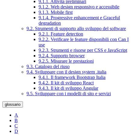
9.1.1. Attività preliminari
9.1.2. Web design responsivo e accessibile
9.1.3. Mobile first
9.1.4. Progressive enhancement e Graceful
degradation
9.2. Strumenti di supporto allo sviluppo del software
9.2.1. Feature detection
9.2.2. Verificare le feature disponibili con Can I
use
9.2.3. Strumenti e risorse per CSS e JavaScript
9.2.4. Supporto browser
9.2.5. Misurare le prestazioni
9.3. Catalogo del riuso
9.4. Sviluppare con il design system .italia
9.4.1. Il framework Bootstrap Italia
9.4.2. Il kit di sviluppo React
9.4.3. Il kit di sviluppo Angular
9.5. Sviluppare con i modelli di sito e servizi
glossario
A
B
C
D