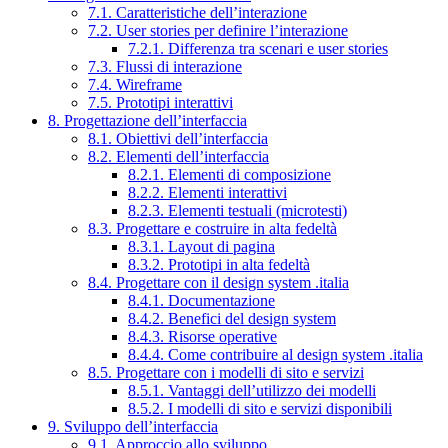
7.1. Caratteristiche dell’interazione
7.2. User stories per definire l’interazione
7.2.1. Differenza tra scenari e user stories
7.3. Flussi di interazione
7.4. Wireframe
7.5. Prototipi interattivi
8. Progettazione dell’interfaccia
8.1. Obiettivi dell’interfaccia
8.2. Elementi dell’interfaccia
8.2.1. Elementi di composizione
8.2.2. Elementi interattivi
8.2.3. Elementi testuali (microtesti)
8.3. Progettare e costruire in alta fedeltà
8.3.1. Layout di pagina
8.3.2. Prototipi in alta fedeltà
8.4. Progettare con il design system .italia
8.4.1. Documentazione
8.4.2. Benefici del design system
8.4.3. Risorse operative
8.4.4. Come contribuire al design system .italia
8.5. Progettare con i modelli di sito e servizi
8.5.1. Vantaggi dell’utilizzo dei modelli
8.5.2. I modelli di sito e servizi disponibili
9. Sviluppo dell’interfaccia
9.1. Approccio allo sviluppo