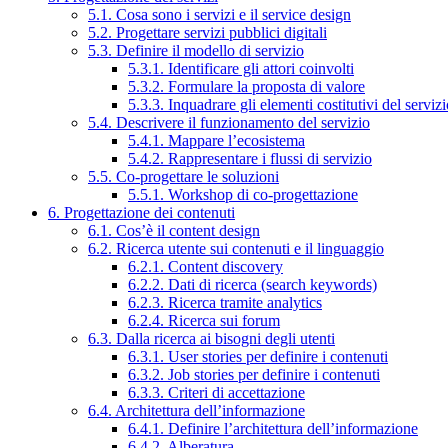
5.1. Cosa sono i servizi e il service design
5.2. Progettare servizi pubblici digitali
5.3. Definire il modello di servizio
5.3.1. Identificare gli attori coinvolti
5.3.2. Formulare la proposta di valore
5.3.3. Inquadrare gli elementi costitutivi del serviz
5.4. Descrivere il funzionamento del servizio
5.4.1. Mappare l’ecosistema
5.4.2. Rappresentare i flussi di servizio
5.5. Co-progettare le soluzioni
5.5.1. Workshop di co-progettazione
6. Progettazione dei contenuti
6.1. Cos’è il content design
6.2. Ricerca utente sui contenuti e il linguaggio
6.2.1. Content discovery
6.2.2. Dati di ricerca (search keywords)
6.2.3. Ricerca tramite analytics
6.2.4. Ricerca sui forum
6.3. Dalla ricerca ai bisogni degli utenti
6.3.1. User stories per definire i contenuti
6.3.2. Job stories per definire i contenuti
6.3.3. Criteri di accettazione
6.4. Architettura dell’informazione
6.4.1. Definire l’architettura dell’informazione
6.4.2. Alberatura