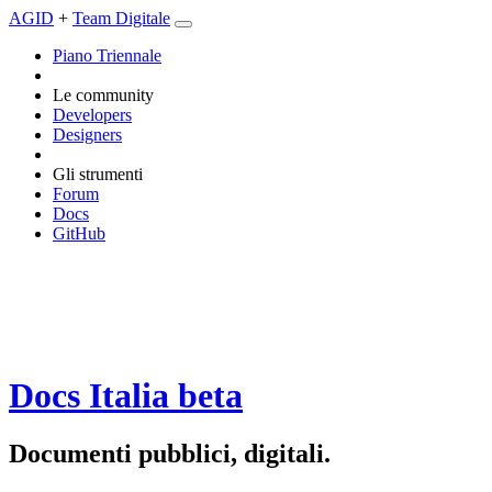
AGID
+
Team Digitale
Piano Triennale
Le community
Developers
Designers
Gli strumenti
Forum
Docs
GitHub
Docs Italia
beta
Documenti pubblici, digitali.