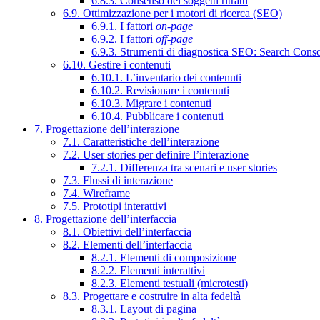
6.8.3. Consenso dei soggetti ritratti
6.9. Ottimizzazione per i motori di ricerca (SEO)
6.9.1. I fattori
on-page
6.9.2. I fattori
off-page
6.9.3. Strumenti di diagnostica SEO: Search Cons
6.10. Gestire i contenuti
6.10.1. L’inventario dei contenuti
6.10.2. Revisionare i contenuti
6.10.3. Migrare i contenuti
6.10.4. Pubblicare i contenuti
7. Progettazione dell’interazione
7.1. Caratteristiche dell’interazione
7.2. User stories per definire l’interazione
7.2.1. Differenza tra scenari e user stories
7.3. Flussi di interazione
7.4. Wireframe
7.5. Prototipi interattivi
8. Progettazione dell’interfaccia
8.1. Obiettivi dell’interfaccia
8.2. Elementi dell’interfaccia
8.2.1. Elementi di composizione
8.2.2. Elementi interattivi
8.2.3. Elementi testuali (microtesti)
8.3. Progettare e costruire in alta fedeltà
8.3.1. Layout di pagina