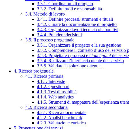
3.3.1. Coordinatore di progetto
3.3.2. Definire ruoli e responsabilità
3.4. Metodo di lavoro
3.4.1. Definire processi, strumenti e rituali
3.4.2. Curare la documentazione di progetto
3.4.3. Organizzare tavoli tecnici collaborativi
3.4.4. Prendere decisioni
3.5. Il processo progettuale
3.5.1. Organizzare il progetto e la sua gestione
3.5.2. Comprendere il contesto d’uso del servizio 
3.5.3. Progettare i processi e i
touchpoint
del servi
3.5.4. Realizzare l’interfaccia utente del servizio
3.5.5. Validare la soluzione ottenuta
4. Ricerca progettuale
4.1. Ricerca primaria
4.1.1. Interviste
4.1.2. Questionari
4.1.3. Test di usabilità
4.1.4. Web analytics
4.1.5. Strumenti di mappatura dell’esperienza uten
4.2. Ricerca secondaria
4.2.1. Ricerca documentale
4.2.2. Analisi benchmark
4.2.3. Valutazione euristica
5. Progettazione dei servizi