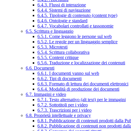
6.4.3. Flussi di interazione
6.4.4. Sistemi di navigazione
6.4.5. Tipologie di contenuto (content type)
6.4.6. Ontologie e standard
6.4.7. Vocabolari controllati e tassonomie
6.5. Scrittura e linguaggio
6.5.1. Come leggono le persone sul web
6.5.2. Le regole per un linguaggio semplice
6.5.3. Microtesti
6.5.4. Scrittura collaborativa
6.5.5. Content critique
6.5.6. Traduzione e localizzazione dei contenuti
6.6. Documenti
6.6.1. I documenti vanno sul web
6.6.2. Tipi di documenti
6.6.3. Formato di lettura dei documenti elettronici
6.6.4. Modalità di produzione dei documenti
6.7. Immagini e video
6.7.1. Testo alternativo (alt text) per le immagini
6.7.2. Sottotitoli per i video
6.7.3. Trascrizioni per i video
6.8. Proprietà intellettuale e privacy
6.8.1. Pubblicazione di contenuti prodotti dalla P
6.8.2. Pubblicazione di contenuti non prodotti dal