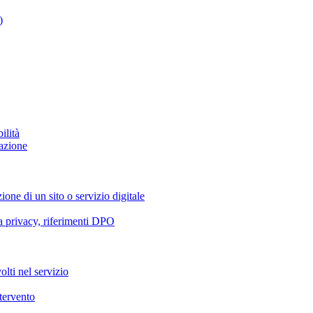
)
ilità
azione
ione di un sito o servizio digitale
va privacy, riferimenti DPO
olti nel servizio
ntervento