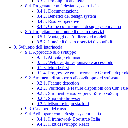
8.3.2. Prototipi in alta fedeltà
8.4. Progettare con il design system .italia
8.4.1. Documentazione
8.4.2. Benefici del design system
8.4.3. Risorse operative
8.4.4. Come contribuire al design system .italia
8.5. Progettare con i modelli di sito e servizi
8.5.1. Vantaggi dell’utilizzo dei modelli
8.5.2. I modelli di sito e servizi disponibili
9. Sviluppo dell’interfaccia
9.1. Approccio allo sviluppo
9.1.1. Attività preliminari
9.1.2. Web design responsivo e accessibile
9.1.3. Mobile first
9.1.4. Progressive enhancement e Graceful degrad
9.2. Strumenti di supporto allo sviluppo del software
9.2.1. Feature detection
9.2.2. Verificare le feature disponibili con Can I us
9.2.3. Strumenti e risorse per CSS e JavaScript
9.2.4. Supporto browser
9.2.5. Misurare le prestazioni
9.3. Catalogo del riuso
9.4. Sviluppare con il design system .italia
9.4.1. Il framework Bootstrap Italia
9.4.2. Il kit di sviluppo React