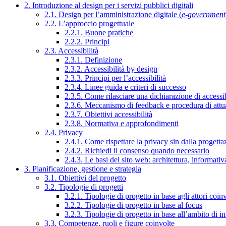
2. Introduzione al design per i servizi pubblici digitali
2.1. Design per l’amministrazione digitale (
e-government
2.2. L’approccio progettuale
2.2.1. Buone pratiche
2.2.2. Principi
2.3. Accessibilità
2.3.1. Definizione
2.3.2. Accessibilità by design
2.3.3. Principi per l’accessibilità
2.3.4. Linee guida e criteri di successo
2.3.5. Come rilasciare una dichiarazione di accessib
2.3.6. Meccanismo di feedback e procedura di attu
2.3.7. Obiettivi accessibilità
2.3.8. Normativa e approfondimenti
2.4. Privacy
2.4.1. Come rispettare la privacy sin dalla progettaz
2.4.2. Richiedi il consenso quando necessario
2.4.3. Le basi del sito web: architettura, informati
3. Pianificazione, gestione e strategia
3.1. Obiettivi del progetto
3.2. Tipologie di progetti
3.2.1. Tipologie di progetto in base agli attori coinv
3.2.2. Tipologie di progetto in base al focus
3.2.3. Tipologie di progetto in base all’ambito di i
3.3. Competenze, ruoli e figure coinvolte