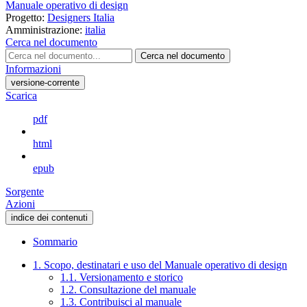
Manuale operativo di design
Progetto:
Designers Italia
Amministrazione:
italia
Cerca nel documento
Cerca nel documento
Informazioni
versione-corrente
Scarica
pdf
html
epub
Sorgente
Azioni
indice dei contenuti
Sommario
1. Scopo, destinatari e uso del Manuale operativo di design
1.1. Versionamento e storico
1.2. Consultazione del manuale
1.3. Contribuisci al manuale