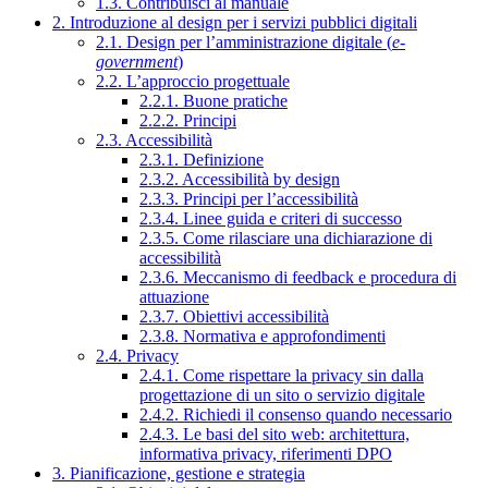
1.3. Contribuisci al manuale
2. Introduzione al design per i servizi pubblici digitali
2.1. Design per l’amministrazione digitale (
e-
government
)
2.2. L’approccio progettuale
2.2.1. Buone pratiche
2.2.2. Principi
2.3. Accessibilità
2.3.1. Definizione
2.3.2. Accessibilità by design
2.3.3. Principi per l’accessibilità
2.3.4. Linee guida e criteri di successo
2.3.5. Come rilasciare una dichiarazione di
accessibilità
2.3.6. Meccanismo di feedback e procedura di
attuazione
2.3.7. Obiettivi accessibilità
2.3.8. Normativa e approfondimenti
2.4. Privacy
2.4.1. Come rispettare la privacy sin dalla
progettazione di un sito o servizio digitale
2.4.2. Richiedi il consenso quando necessario
2.4.3. Le basi del sito web: architettura,
informativa privacy, riferimenti DPO
3. Pianificazione, gestione e strategia