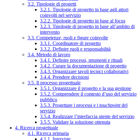
3.2. Tipologie di progetti
3.2.1. Tipologie di progetto in base agli attori
coinvolti nel servizio
3.2.2. Tipologie di progetto in base al focus
3.2.3. Tipologie di progetto in base all’ambito di
intervento
3.3. Competenze, ruoli e figure coinvolte
3.3.1. Coordinatore di progetto
3.3.2. Definire ruoli e responsabilità
3.4. Metodo di lavoro
3.4.1. Definire processi, strumenti e rituali
3.4.2. Curare la documentazione di progetto
3.4.3. Organizzare tavoli tecnici collaborativi
3.4.4. Prendere decisioni
3.5. Il processo progettuale
3.5.1. Organizzare il progetto e la sua gestione
3.5.2. Comprendere il contesto d’uso del servizio
pubblico
3.5.3. Progettare i processi e i
touchpoint
del
servizio
3.5.4. Realizzare l’interfaccia utente del servizio
3.5.5. Validare la soluzione ottenuta
4. Ricerca progettuale
4.1. Ricerca primaria
4.1.1. Interviste