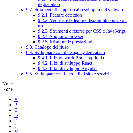
degradation
9.2. Strumenti di supporto allo sviluppo del software
9.2.1. Feature detection
9.2.2. Verificare le feature disponibili con Can I
use
9.2.3. Strumenti e risorse per CSS e JavaScript
9.2.4. Supporto browser
9.2.5. Misurare le prestazioni
9.3. Catalogo del riuso
9.4. Sviluppare con il design system .italia
9.4.1. Il framework Bootstrap Italia
9.4.2. Il kit di sviluppo React
9.4.3. Il kit di sviluppo Angular
9.5. Sviluppare con i modelli di sito e servizi
None
None
A
B
C
D
E
I
M