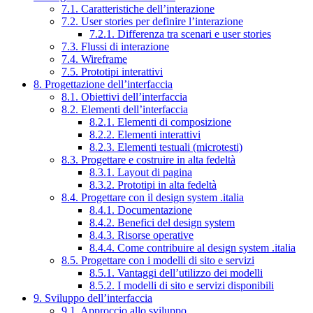
7.1. Caratteristiche dell’interazione
7.2. User stories per definire l’interazione
7.2.1. Differenza tra scenari e user stories
7.3. Flussi di interazione
7.4. Wireframe
7.5. Prototipi interattivi
8. Progettazione dell’interfaccia
8.1. Obiettivi dell’interfaccia
8.2. Elementi dell’interfaccia
8.2.1. Elementi di composizione
8.2.2. Elementi interattivi
8.2.3. Elementi testuali (microtesti)
8.3. Progettare e costruire in alta fedeltà
8.3.1. Layout di pagina
8.3.2. Prototipi in alta fedeltà
8.4. Progettare con il design system .italia
8.4.1. Documentazione
8.4.2. Benefici del design system
8.4.3. Risorse operative
8.4.4. Come contribuire al design system .italia
8.5. Progettare con i modelli di sito e servizi
8.5.1. Vantaggi dell’utilizzo dei modelli
8.5.2. I modelli di sito e servizi disponibili
9. Sviluppo dell’interfaccia
9.1. Approccio allo sviluppo