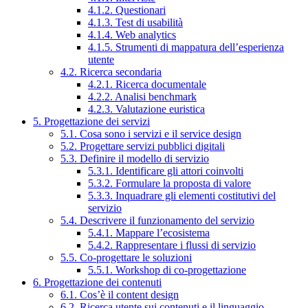
4.1.2. Questionari
4.1.3. Test di usabilità
4.1.4. Web analytics
4.1.5. Strumenti di mappatura dell’esperienza
utente
4.2. Ricerca secondaria
4.2.1. Ricerca documentale
4.2.2. Analisi benchmark
4.2.3. Valutazione euristica
5. Progettazione dei servizi
5.1. Cosa sono i servizi e il service design
5.2. Progettare servizi pubblici digitali
5.3. Definire il modello di servizio
5.3.1. Identificare gli attori coinvolti
5.3.2. Formulare la proposta di valore
5.3.3. Inquadrare gli elementi costitutivi del
servizio
5.4. Descrivere il funzionamento del servizio
5.4.1. Mappare l’ecosistema
5.4.2. Rappresentare i flussi di servizio
5.5. Co-progettare le soluzioni
5.5.1. Workshop di co-progettazione
6. Progettazione dei contenuti
6.1. Cos’è il content design
6.2. Ricerca utente sui contenuti e il linguaggio