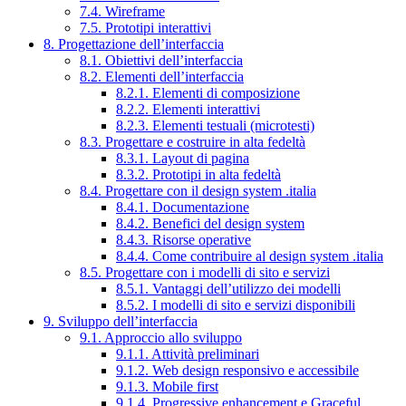
7.4. Wireframe
7.5. Prototipi interattivi
8. Progettazione dell’interfaccia
8.1. Obiettivi dell’interfaccia
8.2. Elementi dell’interfaccia
8.2.1. Elementi di composizione
8.2.2. Elementi interattivi
8.2.3. Elementi testuali (microtesti)
8.3. Progettare e costruire in alta fedeltà
8.3.1. Layout di pagina
8.3.2. Prototipi in alta fedeltà
8.4. Progettare con il design system .italia
8.4.1. Documentazione
8.4.2. Benefici del design system
8.4.3. Risorse operative
8.4.4. Come contribuire al design system .italia
8.5. Progettare con i modelli di sito e servizi
8.5.1. Vantaggi dell’utilizzo dei modelli
8.5.2. I modelli di sito e servizi disponibili
9. Sviluppo dell’interfaccia
9.1. Approccio allo sviluppo
9.1.1. Attività preliminari
9.1.2. Web design responsivo e accessibile
9.1.3. Mobile first
9.1.4. Progressive enhancement e Graceful