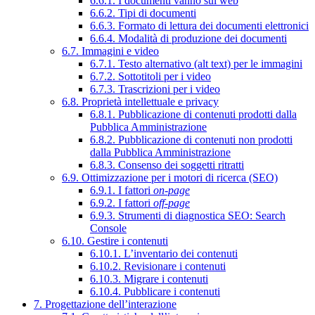
6.6.1. I documenti vanno sul web
6.6.2. Tipi di documenti
6.6.3. Formato di lettura dei documenti elettronici
6.6.4. Modalità di produzione dei documenti
6.7. Immagini e video
6.7.1. Testo alternativo (alt text) per le immagini
6.7.2. Sottotitoli per i video
6.7.3. Trascrizioni per i video
6.8. Proprietà intellettuale e privacy
6.8.1. Pubblicazione di contenuti prodotti dalla
Pubblica Amministrazione
6.8.2. Pubblicazione di contenuti non prodotti
dalla Pubblica Amministrazione
6.8.3. Consenso dei soggetti ritratti
6.9. Ottimizzazione per i motori di ricerca (SEO)
6.9.1. I fattori
on-page
6.9.2. I fattori
off-page
6.9.3. Strumenti di diagnostica SEO: Search
Console
6.10. Gestire i contenuti
6.10.1. L’inventario dei contenuti
6.10.2. Revisionare i contenuti
6.10.3. Migrare i contenuti
6.10.4. Pubblicare i contenuti
7. Progettazione dell’interazione