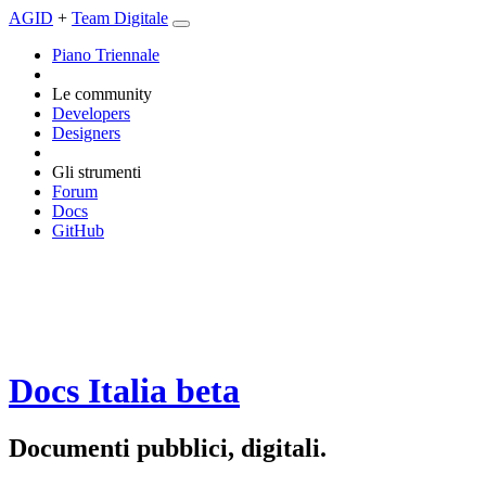
AGID
+
Team Digitale
Piano Triennale
Le community
Developers
Designers
Gli strumenti
Forum
Docs
GitHub
Docs Italia
beta
Documenti pubblici, digitali.