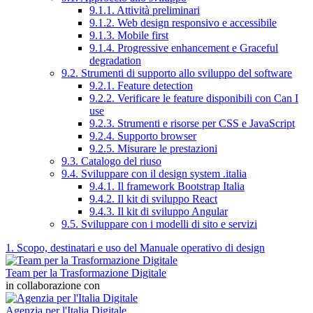
9.1.1. Attività preliminari
9.1.2. Web design responsivo e accessibile
9.1.3. Mobile first
9.1.4. Progressive enhancement e Graceful
degradation
9.2. Strumenti di supporto allo sviluppo del software
9.2.1. Feature detection
9.2.2. Verificare le feature disponibili con Can I
use
9.2.3. Strumenti e risorse per CSS e JavaScript
9.2.4. Supporto browser
9.2.5. Misurare le prestazioni
9.3. Catalogo del riuso
9.4. Sviluppare con il design system .italia
9.4.1. Il framework Bootstrap Italia
9.4.2. Il kit di sviluppo React
9.4.3. Il kit di sviluppo Angular
9.5. Sviluppare con i modelli di sito e servizi
1. Scopo, destinatari e uso del Manuale operativo di design
Team per la Trasformazione Digitale
in collaborazione con
Agenzia per l'Italia Digitale