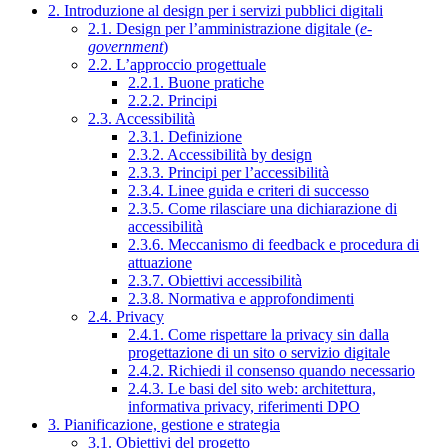
2. Introduzione al design per i servizi pubblici digitali
2.1. Design per l’amministrazione digitale (
e-
government
)
2.2. L’approccio progettuale
2.2.1. Buone pratiche
2.2.2. Principi
2.3. Accessibilità
2.3.1. Definizione
2.3.2. Accessibilità by design
2.3.3. Principi per l’accessibilità
2.3.4. Linee guida e criteri di successo
2.3.5. Come rilasciare una dichiarazione di
accessibilità
2.3.6. Meccanismo di feedback e procedura di
attuazione
2.3.7. Obiettivi accessibilità
2.3.8. Normativa e approfondimenti
2.4. Privacy
2.4.1. Come rispettare la privacy sin dalla
progettazione di un sito o servizio digitale
2.4.2. Richiedi il consenso quando necessario
2.4.3. Le basi del sito web: architettura,
informativa privacy, riferimenti DPO
3. Pianificazione, gestione e strategia
3.1. Obiettivi del progetto