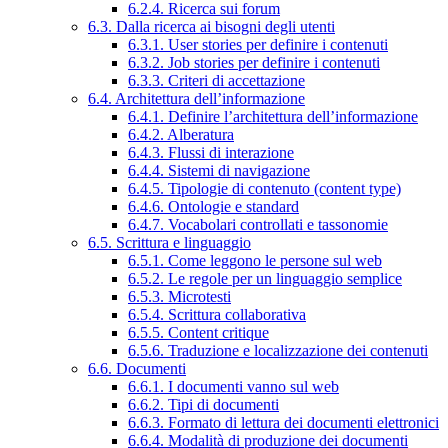
6.2.4. Ricerca sui forum
6.3. Dalla ricerca ai bisogni degli utenti
6.3.1. User stories per definire i contenuti
6.3.2. Job stories per definire i contenuti
6.3.3. Criteri di accettazione
6.4. Architettura dell’informazione
6.4.1. Definire l’architettura dell’informazione
6.4.2. Alberatura
6.4.3. Flussi di interazione
6.4.4. Sistemi di navigazione
6.4.5. Tipologie di contenuto (content type)
6.4.6. Ontologie e standard
6.4.7. Vocabolari controllati e tassonomie
6.5. Scrittura e linguaggio
6.5.1. Come leggono le persone sul web
6.5.2. Le regole per un linguaggio semplice
6.5.3. Microtesti
6.5.4. Scrittura collaborativa
6.5.5. Content critique
6.5.6. Traduzione e localizzazione dei contenuti
6.6. Documenti
6.6.1. I documenti vanno sul web
6.6.2. Tipi di documenti
6.6.3. Formato di lettura dei documenti elettronici
6.6.4. Modalità di produzione dei documenti