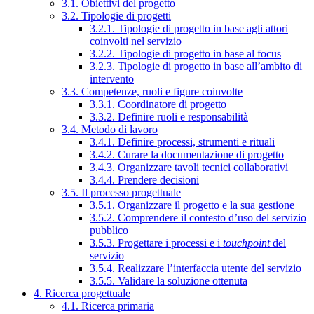
3.1. Obiettivi del progetto
3.2. Tipologie di progetti
3.2.1. Tipologie di progetto in base agli attori
coinvolti nel servizio
3.2.2. Tipologie di progetto in base al focus
3.2.3. Tipologie di progetto in base all’ambito di
intervento
3.3. Competenze, ruoli e figure coinvolte
3.3.1. Coordinatore di progetto
3.3.2. Definire ruoli e responsabilità
3.4. Metodo di lavoro
3.4.1. Definire processi, strumenti e rituali
3.4.2. Curare la documentazione di progetto
3.4.3. Organizzare tavoli tecnici collaborativi
3.4.4. Prendere decisioni
3.5. Il processo progettuale
3.5.1. Organizzare il progetto e la sua gestione
3.5.2. Comprendere il contesto d’uso del servizio
pubblico
3.5.3. Progettare i processi e i
touchpoint
del
servizio
3.5.4. Realizzare l’interfaccia utente del servizio
3.5.5. Validare la soluzione ottenuta
4. Ricerca progettuale
4.1. Ricerca primaria