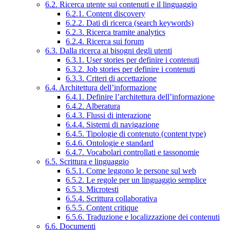
6.2. Ricerca utente sui contenuti e il linguaggio
6.2.1. Content discovery
6.2.2. Dati di ricerca (search keywords)
6.2.3. Ricerca tramite analytics
6.2.4. Ricerca sui forum
6.3. Dalla ricerca ai bisogni degli utenti
6.3.1. User stories per definire i contenuti
6.3.2. Job stories per definire i contenuti
6.3.3. Criteri di accettazione
6.4. Architettura dell’informazione
6.4.1. Definire l’architettura dell’informazione
6.4.2. Alberatura
6.4.3. Flussi di interazione
6.4.4. Sistemi di navigazione
6.4.5. Tipologie di contenuto (content type)
6.4.6. Ontologie e standard
6.4.7. Vocabolari controllati e tassonomie
6.5. Scrittura e linguaggio
6.5.1. Come leggono le persone sul web
6.5.2. Le regole per un linguaggio semplice
6.5.3. Microtesti
6.5.4. Scrittura collaborativa
6.5.5. Content critique
6.5.6. Traduzione e localizzazione dei contenuti
6.6. Documenti