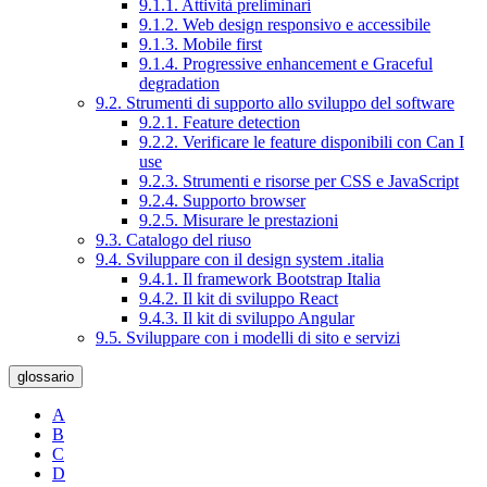
9.1.1. Attività preliminari
9.1.2. Web design responsivo e accessibile
9.1.3. Mobile first
9.1.4. Progressive enhancement e Graceful
degradation
9.2. Strumenti di supporto allo sviluppo del software
9.2.1. Feature detection
9.2.2. Verificare le feature disponibili con Can I
use
9.2.3. Strumenti e risorse per CSS e JavaScript
9.2.4. Supporto browser
9.2.5. Misurare le prestazioni
9.3. Catalogo del riuso
9.4. Sviluppare con il design system .italia
9.4.1. Il framework Bootstrap Italia
9.4.2. Il kit di sviluppo React
9.4.3. Il kit di sviluppo Angular
9.5. Sviluppare con i modelli di sito e servizi
glossario
A
B
C
D