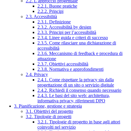
2.2. L’approccio progettuale
2.2.1. Buone pratiche
2.2.2. Principi
2.3. Accessibilità
2.3.1. Definizione
2.3.2. Accessibilità by design
2.3.3. Principi per l’accessibilità
2.3.4. Linee guida e criteri di successo
2.3.5. Come rilasciare una dichiarazione di
accessibilità
2.3.6. Meccanismo di feedback e procedura di
attuazione
2.3.7. Obiettivi accessibilità
2.3.8. Normativa e approfondimenti
2.4. Privacy
2.4.1. Come rispettare la privacy sin dalla
progettazione di un sito o servizio digitale
2.4.2. Richiedi il consenso quando necessario
2.4.3. Le basi del sito web: architettura,
informativa privacy, riferimenti DPO
3. Pianificazione, gestione e strategia
3.1. Obiettivi del progetto
3.2. Tipologie di progetti
3.2.1. Tipologie di progetto in base agli attori
coinvolti nel servizio