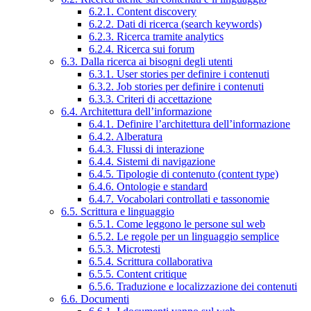
6.2.1. Content discovery
6.2.2. Dati di ricerca (search keywords)
6.2.3. Ricerca tramite analytics
6.2.4. Ricerca sui forum
6.3. Dalla ricerca ai bisogni degli utenti
6.3.1. User stories per definire i contenuti
6.3.2. Job stories per definire i contenuti
6.3.3. Criteri di accettazione
6.4. Architettura dell’informazione
6.4.1. Definire l’architettura dell’informazione
6.4.2. Alberatura
6.4.3. Flussi di interazione
6.4.4. Sistemi di navigazione
6.4.5. Tipologie di contenuto (content type)
6.4.6. Ontologie e standard
6.4.7. Vocabolari controllati e tassonomie
6.5. Scrittura e linguaggio
6.5.1. Come leggono le persone sul web
6.5.2. Le regole per un linguaggio semplice
6.5.3. Microtesti
6.5.4. Scrittura collaborativa
6.5.5. Content critique
6.5.6. Traduzione e localizzazione dei contenuti
6.6. Documenti