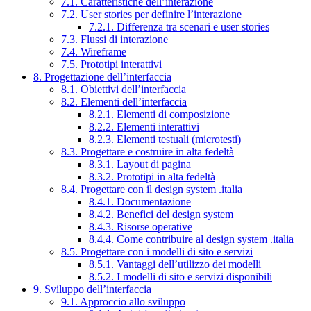
7.1. Caratteristiche dell’interazione
7.2. User stories per definire l’interazione
7.2.1. Differenza tra scenari e user stories
7.3. Flussi di interazione
7.4. Wireframe
7.5. Prototipi interattivi
8. Progettazione dell’interfaccia
8.1. Obiettivi dell’interfaccia
8.2. Elementi dell’interfaccia
8.2.1. Elementi di composizione
8.2.2. Elementi interattivi
8.2.3. Elementi testuali (microtesti)
8.3. Progettare e costruire in alta fedeltà
8.3.1. Layout di pagina
8.3.2. Prototipi in alta fedeltà
8.4. Progettare con il design system .italia
8.4.1. Documentazione
8.4.2. Benefici del design system
8.4.3. Risorse operative
8.4.4. Come contribuire al design system .italia
8.5. Progettare con i modelli di sito e servizi
8.5.1. Vantaggi dell’utilizzo dei modelli
8.5.2. I modelli di sito e servizi disponibili
9. Sviluppo dell’interfaccia
9.1. Approccio allo sviluppo