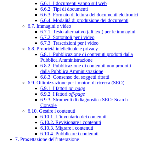
6.6.1. I documenti vanno sul web
6.6.2. Tipi di documenti
6.6.3. Formato di lettura dei documenti elettronici
6.6.4. Modalità di produzione dei documenti
6.7. Immagini e video
6.7.1. Testo alternativo (alt text) per le immagini
6.7.2. Sottotitoli per i video
6.7.3. Trascrizioni per i video
6.8. Proprietà intellettuale e privacy
6.8.1. Pubblicazione di contenuti prodotti dalla
Pubblica Amministrazione
6.8.2. Pubblicazione di contenuti non prodotti
dalla Pubblica Amministrazione
6.8.3. Consenso dei soggetti ritratti
6.9. Ottimizzazione per i motori di ricerca (SEO)
6.9.1. I fattori
on-page
6.9.2. I fattori
off-page
6.9.3. Strumenti di diagnostica SEO: Search
Console
6.10. Gestire i contenuti
6.10.1. L’inventario dei contenuti
6.10.2. Revisionare i contenuti
6.10.3. Migrare i contenuti
6.10.4. Pubblicare i contenuti
7. Progettazione dell’interazione