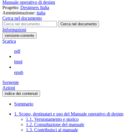
Manuale operativo di design
Progetto:
Designers Italia
Amministrazione:
italia
Cerca nel documento
Cerca nel documento
Informazioni
versione-corrente
Scarica
pdf
html
epub
Sorgente
Azioni
indice dei contenuti
Sommario
1. Scopo, destinatari e uso del Manuale operativo di design
1.1. Versionamento e storico
1.2. Consultazione del manuale
1.3. Contribuisci al manuale