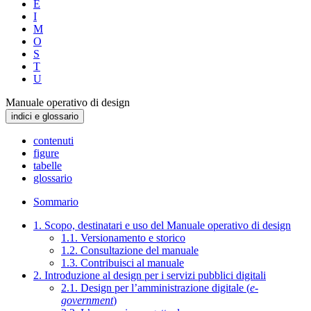
E
I
M
O
S
T
U
Manuale operativo di design
indici e glossario
contenuti
figure
tabelle
glossario
Sommario
1. Scopo, destinatari e uso del Manuale operativo di design
1.1. Versionamento e storico
1.2. Consultazione del manuale
1.3. Contribuisci al manuale
2. Introduzione al design per i servizi pubblici digitali
2.1. Design per l’amministrazione digitale (
e-
government
)