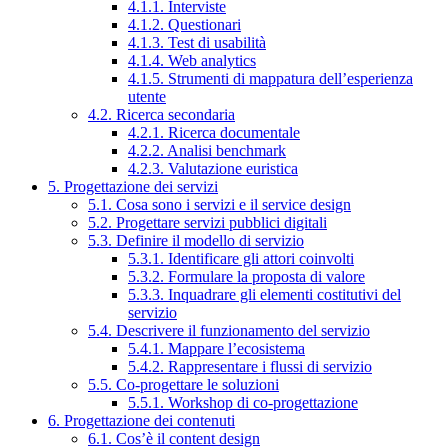
4.1.1. Interviste
4.1.2. Questionari
4.1.3. Test di usabilità
4.1.4. Web analytics
4.1.5. Strumenti di mappatura dell’esperienza
utente
4.2. Ricerca secondaria
4.2.1. Ricerca documentale
4.2.2. Analisi benchmark
4.2.3. Valutazione euristica
5. Progettazione dei servizi
5.1. Cosa sono i servizi e il service design
5.2. Progettare servizi pubblici digitali
5.3. Definire il modello di servizio
5.3.1. Identificare gli attori coinvolti
5.3.2. Formulare la proposta di valore
5.3.3. Inquadrare gli elementi costitutivi del
servizio
5.4. Descrivere il funzionamento del servizio
5.4.1. Mappare l’ecosistema
5.4.2. Rappresentare i flussi di servizio
5.5. Co-progettare le soluzioni
5.5.1. Workshop di co-progettazione
6. Progettazione dei contenuti
6.1. Cos’è il content design