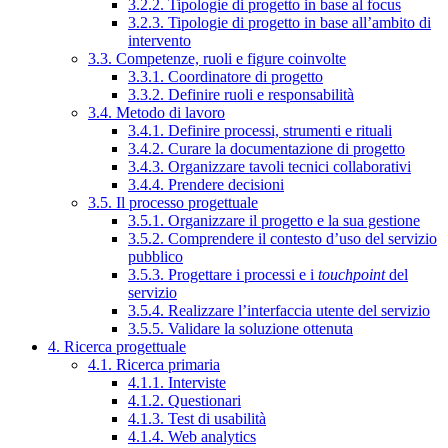
3.2.2. Tipologie di progetto in base al focus
3.2.3. Tipologie di progetto in base all’ambito di
intervento
3.3. Competenze, ruoli e figure coinvolte
3.3.1. Coordinatore di progetto
3.3.2. Definire ruoli e responsabilità
3.4. Metodo di lavoro
3.4.1. Definire processi, strumenti e rituali
3.4.2. Curare la documentazione di progetto
3.4.3. Organizzare tavoli tecnici collaborativi
3.4.4. Prendere decisioni
3.5. Il processo progettuale
3.5.1. Organizzare il progetto e la sua gestione
3.5.2. Comprendere il contesto d’uso del servizio
pubblico
3.5.3. Progettare i processi e i
touchpoint
del
servizio
3.5.4. Realizzare l’interfaccia utente del servizio
3.5.5. Validare la soluzione ottenuta
4. Ricerca progettuale
4.1. Ricerca primaria
4.1.1. Interviste
4.1.2. Questionari
4.1.3. Test di usabilità
4.1.4. Web analytics