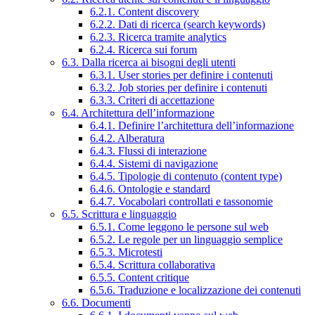
6.2.1. Content discovery
6.2.2. Dati di ricerca (search keywords)
6.2.3. Ricerca tramite analytics
6.2.4. Ricerca sui forum
6.3. Dalla ricerca ai bisogni degli utenti
6.3.1. User stories per definire i contenuti
6.3.2. Job stories per definire i contenuti
6.3.3. Criteri di accettazione
6.4. Architettura dell’informazione
6.4.1. Definire l’architettura dell’informazione
6.4.2. Alberatura
6.4.3. Flussi di interazione
6.4.4. Sistemi di navigazione
6.4.5. Tipologie di contenuto (content type)
6.4.6. Ontologie e standard
6.4.7. Vocabolari controllati e tassonomie
6.5. Scrittura e linguaggio
6.5.1. Come leggono le persone sul web
6.5.2. Le regole per un linguaggio semplice
6.5.3. Microtesti
6.5.4. Scrittura collaborativa
6.5.5. Content critique
6.5.6. Traduzione e localizzazione dei contenuti
6.6. Documenti