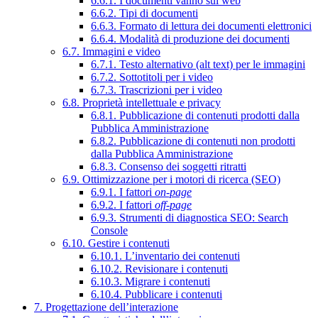
6.6.1. I documenti vanno sul web
6.6.2. Tipi di documenti
6.6.3. Formato di lettura dei documenti elettronici
6.6.4. Modalità di produzione dei documenti
6.7. Immagini e video
6.7.1. Testo alternativo (alt text) per le immagini
6.7.2. Sottotitoli per i video
6.7.3. Trascrizioni per i video
6.8. Proprietà intellettuale e privacy
6.8.1. Pubblicazione di contenuti prodotti dalla
Pubblica Amministrazione
6.8.2. Pubblicazione di contenuti non prodotti
dalla Pubblica Amministrazione
6.8.3. Consenso dei soggetti ritratti
6.9. Ottimizzazione per i motori di ricerca (SEO)
6.9.1. I fattori
on-page
6.9.2. I fattori
off-page
6.9.3. Strumenti di diagnostica SEO: Search
Console
6.10. Gestire i contenuti
6.10.1. L’inventario dei contenuti
6.10.2. Revisionare i contenuti
6.10.3. Migrare i contenuti
6.10.4. Pubblicare i contenuti
7. Progettazione dell’interazione