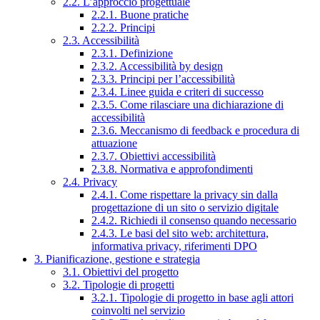
2.2. L’approccio progettuale
2.2.1. Buone pratiche
2.2.2. Principi
2.3. Accessibilità
2.3.1. Definizione
2.3.2. Accessibilità by design
2.3.3. Principi per l’accessibilità
2.3.4. Linee guida e criteri di successo
2.3.5. Come rilasciare una dichiarazione di
accessibilità
2.3.6. Meccanismo di feedback e procedura di
attuazione
2.3.7. Obiettivi accessibilità
2.3.8. Normativa e approfondimenti
2.4. Privacy
2.4.1. Come rispettare la privacy sin dalla
progettazione di un sito o servizio digitale
2.4.2. Richiedi il consenso quando necessario
2.4.3. Le basi del sito web: architettura,
informativa privacy, riferimenti DPO
3. Pianificazione, gestione e strategia
3.1. Obiettivi del progetto
3.2. Tipologie di progetti
3.2.1. Tipologie di progetto in base agli attori
coinvolti nel servizio