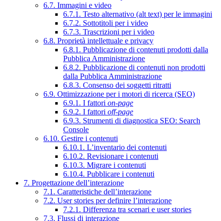
6.7. Immagini e video
6.7.1. Testo alternativo (alt text) per le immagini
6.7.2. Sottotitoli per i video
6.7.3. Trascrizioni per i video
6.8. Proprietà intellettuale e privacy
6.8.1. Pubblicazione di contenuti prodotti dalla
Pubblica Amministrazione
6.8.2. Pubblicazione di contenuti non prodotti
dalla Pubblica Amministrazione
6.8.3. Consenso dei soggetti ritratti
6.9. Ottimizzazione per i motori di ricerca (SEO)
6.9.1. I fattori
on-page
6.9.2. I fattori
off-page
6.9.3. Strumenti di diagnostica SEO: Search
Console
6.10. Gestire i contenuti
6.10.1. L’inventario dei contenuti
6.10.2. Revisionare i contenuti
6.10.3. Migrare i contenuti
6.10.4. Pubblicare i contenuti
7. Progettazione dell’interazione
7.1. Caratteristiche dell’interazione
7.2. User stories per definire l’interazione
7.2.1. Differenza tra scenari e user stories
7.3. Flussi di interazione