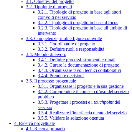
3.1. Obiettivi del progetto
3.2. Tipologie di progetti
3.2.1. Tipologie di progetto in base agli attori
coinvolti nel servizio
3.2.2. Tipologie di progetto in base al focus
3.2.3. Tipologie di progetto in base all’ambito di
intervento
3.3. Competenze, ruoli e figure coinvolte
3.3.1. Coordinatore di progetto
3.3.2. Definire ruoli e responsabilità
3.4. Metodo di lavoro
3.4.1. Definire processi, strumenti e rituali
3.4.2. Curare la documentazione di progetto
3.4.3. Organizzare tavoli tecnici collaborativi
3.4.4. Prendere decisioni
3.5. Il processo progettuale
3.5.1. Organizzare il progetto e la sua gestione
3.5.2. Comprendere il contesto d’uso del servizio
pubblico
3.5.3. Progettare i processi e i
touchpoint
del
servizio
3.5.4. Realizzare l’interfaccia utente del servizio
3.5.5. Validare la soluzione ottenuta
4. Ricerca progettuale
4.1. Ricerca primaria