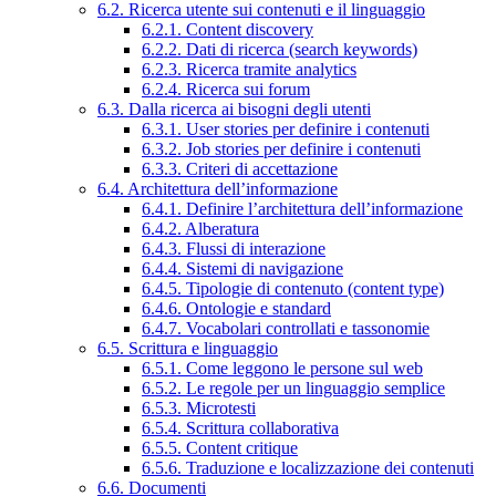
6.2. Ricerca utente sui contenuti e il linguaggio
6.2.1. Content discovery
6.2.2. Dati di ricerca (search keywords)
6.2.3. Ricerca tramite analytics
6.2.4. Ricerca sui forum
6.3. Dalla ricerca ai bisogni degli utenti
6.3.1. User stories per definire i contenuti
6.3.2. Job stories per definire i contenuti
6.3.3. Criteri di accettazione
6.4. Architettura dell’informazione
6.4.1. Definire l’architettura dell’informazione
6.4.2. Alberatura
6.4.3. Flussi di interazione
6.4.4. Sistemi di navigazione
6.4.5. Tipologie di contenuto (content type)
6.4.6. Ontologie e standard
6.4.7. Vocabolari controllati e tassonomie
6.5. Scrittura e linguaggio
6.5.1. Come leggono le persone sul web
6.5.2. Le regole per un linguaggio semplice
6.5.3. Microtesti
6.5.4. Scrittura collaborativa
6.5.5. Content critique
6.5.6. Traduzione e localizzazione dei contenuti
6.6. Documenti