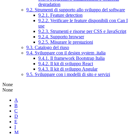
degradation
9.2. Strumenti di supporto allo sviluppo del software
9.2.1. Feature detection
9.2.2. Verificare le feature disponibili con Can I
use
9.2.3. Strumenti e risorse per CSS e JavaScript
9.2.4. Supporto browser
9.2.5. Misurare le prestazioni
9.3. Catalogo del riuso
9.4. Sviluppare con il design system .italia
9.4.1. Il framework Bootstrap Italia
9.4.2. Il kit di sviluppo React
9.4.3. Il kit di sviluppo Angular
9.5. Sviluppare con i modelli di sito e servizi
None
None
A
B
C
D
E
I
M