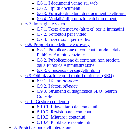
6.6.1. I documenti vanno sul web
6.6.2. Tipi di documenti
6.6.3. Formato di lettura dei documenti elettronici
6.6.4. Modalità di produzione dei documenti
6.7. Immagini e video
6.7.1. Testo alternativo (alt text) per le immagini
6.7.2. Sottotitoli per i video
6.7.3. Trascrizioni per i video
6.8. Proprietà intellettuale e privacy
6.8.1. Pubblicazione di contenuti prodotti dalla
Pubblica Amministrazione
6.8.2. Pubblicazione di contenuti non prodotti
dalla Pubblica Amministrazione
6.8.3. Consenso dei soggetti ritratti
6.9. Ottimizzazione per i motori di ricerca (SEO)
6.9.1. I fattori
on-page
6.9.2. I fattori
off-page
6.9.3. Strumenti di diagnostica SEO: Search
Console
6.10. Gestire i contenuti
6.10.1. L’inventario dei contenuti
6.10.2. Revisionare i contenuti
6.10.3. Migrare i contenuti
6.10.4. Pubblicare i contenuti
7. Progettazione dell’interazione