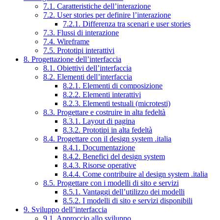
7.1. Caratteristiche dell’interazione
7.2. User stories per definire l’interazione
7.2.1. Differenza tra scenari e user stories
7.3. Flussi di interazione
7.4. Wireframe
7.5. Prototipi interattivi
8. Progettazione dell’interfaccia
8.1. Obiettivi dell’interfaccia
8.2. Elementi dell’interfaccia
8.2.1. Elementi di composizione
8.2.2. Elementi interattivi
8.2.3. Elementi testuali (microtesti)
8.3. Progettare e costruire in alta fedeltà
8.3.1. Layout di pagina
8.3.2. Prototipi in alta fedeltà
8.4. Progettare con il design system .italia
8.4.1. Documentazione
8.4.2. Benefici del design system
8.4.3. Risorse operative
8.4.4. Come contribuire al design system .italia
8.5. Progettare con i modelli di sito e servizi
8.5.1. Vantaggi dell’utilizzo dei modelli
8.5.2. I modelli di sito e servizi disponibili
9. Sviluppo dell’interfaccia
9.1. Approccio allo sviluppo