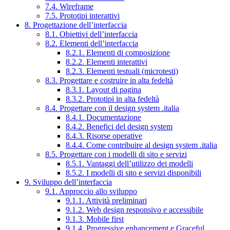
7.4. Wireframe
7.5. Prototipi interattivi
8. Progettazione dell’interfaccia
8.1. Obiettivi dell’interfaccia
8.2. Elementi dell’interfaccia
8.2.1. Elementi di composizione
8.2.2. Elementi interattivi
8.2.3. Elementi testuali (microtesti)
8.3. Progettare e costruire in alta fedeltà
8.3.1. Layout di pagina
8.3.2. Prototipi in alta fedeltà
8.4. Progettare con il design system .italia
8.4.1. Documentazione
8.4.2. Benefici del design system
8.4.3. Risorse operative
8.4.4. Come contribuire al design system .italia
8.5. Progettare con i modelli di sito e servizi
8.5.1. Vantaggi dell’utilizzo dei modelli
8.5.2. I modelli di sito e servizi disponibili
9. Sviluppo dell’interfaccia
9.1. Approccio allo sviluppo
9.1.1. Attività preliminari
9.1.2. Web design responsivo e accessibile
9.1.3. Mobile first
9.1.4. Progressive enhancement e Graceful