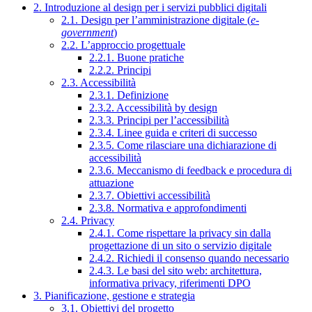
2. Introduzione al design per i servizi pubblici digitali
2.1. Design per l’amministrazione digitale (
e-
government
)
2.2. L’approccio progettuale
2.2.1. Buone pratiche
2.2.2. Principi
2.3. Accessibilità
2.3.1. Definizione
2.3.2. Accessibilità by design
2.3.3. Principi per l’accessibilità
2.3.4. Linee guida e criteri di successo
2.3.5. Come rilasciare una dichiarazione di
accessibilità
2.3.6. Meccanismo di feedback e procedura di
attuazione
2.3.7. Obiettivi accessibilità
2.3.8. Normativa e approfondimenti
2.4. Privacy
2.4.1. Come rispettare la privacy sin dalla
progettazione di un sito o servizio digitale
2.4.2. Richiedi il consenso quando necessario
2.4.3. Le basi del sito web: architettura,
informativa privacy, riferimenti DPO
3. Pianificazione, gestione e strategia
3.1. Obiettivi del progetto