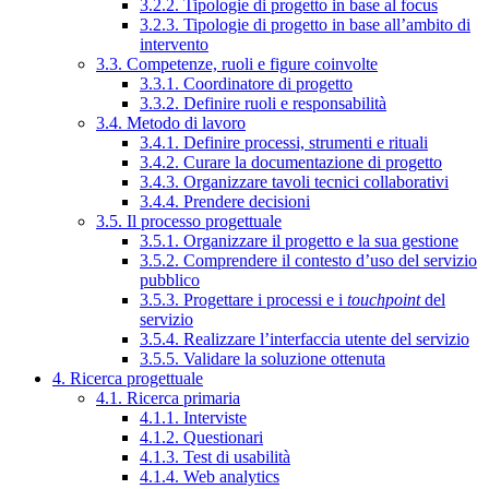
3.2.2. Tipologie di progetto in base al focus
3.2.3. Tipologie di progetto in base all’ambito di
intervento
3.3. Competenze, ruoli e figure coinvolte
3.3.1. Coordinatore di progetto
3.3.2. Definire ruoli e responsabilità
3.4. Metodo di lavoro
3.4.1. Definire processi, strumenti e rituali
3.4.2. Curare la documentazione di progetto
3.4.3. Organizzare tavoli tecnici collaborativi
3.4.4. Prendere decisioni
3.5. Il processo progettuale
3.5.1. Organizzare il progetto e la sua gestione
3.5.2. Comprendere il contesto d’uso del servizio
pubblico
3.5.3. Progettare i processi e i
touchpoint
del
servizio
3.5.4. Realizzare l’interfaccia utente del servizio
3.5.5. Validare la soluzione ottenuta
4. Ricerca progettuale
4.1. Ricerca primaria
4.1.1. Interviste
4.1.2. Questionari
4.1.3. Test di usabilità
4.1.4. Web analytics