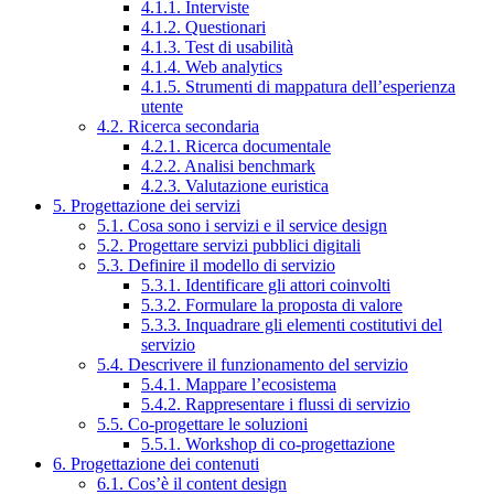
4.1.1. Interviste
4.1.2. Questionari
4.1.3. Test di usabilità
4.1.4. Web analytics
4.1.5. Strumenti di mappatura dell’esperienza
utente
4.2. Ricerca secondaria
4.2.1. Ricerca documentale
4.2.2. Analisi benchmark
4.2.3. Valutazione euristica
5. Progettazione dei servizi
5.1. Cosa sono i servizi e il service design
5.2. Progettare servizi pubblici digitali
5.3. Definire il modello di servizio
5.3.1. Identificare gli attori coinvolti
5.3.2. Formulare la proposta di valore
5.3.3. Inquadrare gli elementi costitutivi del
servizio
5.4. Descrivere il funzionamento del servizio
5.4.1. Mappare l’ecosistema
5.4.2. Rappresentare i flussi di servizio
5.5. Co-progettare le soluzioni
5.5.1. Workshop di co-progettazione
6. Progettazione dei contenuti
6.1. Cos’è il content design