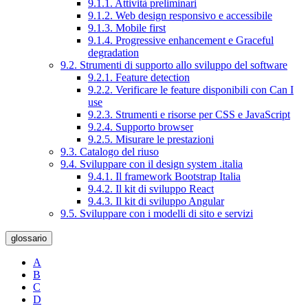
9.1.1. Attività preliminari
9.1.2. Web design responsivo e accessibile
9.1.3. Mobile first
9.1.4. Progressive enhancement e Graceful
degradation
9.2. Strumenti di supporto allo sviluppo del software
9.2.1. Feature detection
9.2.2. Verificare le feature disponibili con Can I
use
9.2.3. Strumenti e risorse per CSS e JavaScript
9.2.4. Supporto browser
9.2.5. Misurare le prestazioni
9.3. Catalogo del riuso
9.4. Sviluppare con il design system .italia
9.4.1. Il framework Bootstrap Italia
9.4.2. Il kit di sviluppo React
9.4.3. Il kit di sviluppo Angular
9.5. Sviluppare con i modelli di sito e servizi
glossario
A
B
C
D