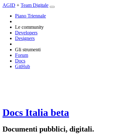
AGID
+
Team Digitale
Piano Triennale
Le community
Developers
Designers
Gli strumenti
Forum
Docs
GitHub
Docs Italia
beta
Documenti pubblici, digitali.