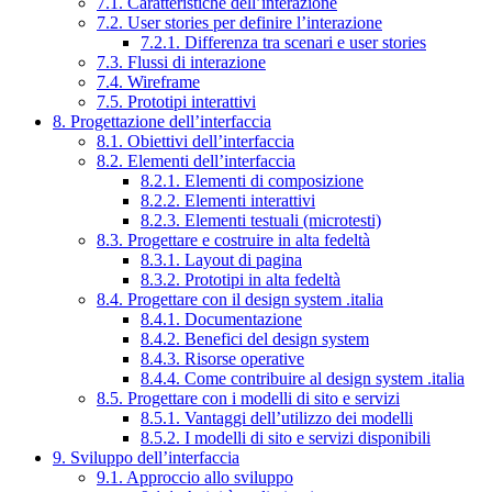
7.1. Caratteristiche dell’interazione
7.2. User stories per definire l’interazione
7.2.1. Differenza tra scenari e user stories
7.3. Flussi di interazione
7.4. Wireframe
7.5. Prototipi interattivi
8. Progettazione dell’interfaccia
8.1. Obiettivi dell’interfaccia
8.2. Elementi dell’interfaccia
8.2.1. Elementi di composizione
8.2.2. Elementi interattivi
8.2.3. Elementi testuali (microtesti)
8.3. Progettare e costruire in alta fedeltà
8.3.1. Layout di pagina
8.3.2. Prototipi in alta fedeltà
8.4. Progettare con il design system .italia
8.4.1. Documentazione
8.4.2. Benefici del design system
8.4.3. Risorse operative
8.4.4. Come contribuire al design system .italia
8.5. Progettare con i modelli di sito e servizi
8.5.1. Vantaggi dell’utilizzo dei modelli
8.5.2. I modelli di sito e servizi disponibili
9. Sviluppo dell’interfaccia
9.1. Approccio allo sviluppo