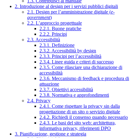
1.3. Contribuisci al manuale
2. Introduzione al design per i servizi pubblici digitali
2.1. Design per l’amministrazione digitale (
e-
government
)
2.2. L’approccio progettuale
2.2.1. Buone pratiche
2.2.2. Principi
2.3. Accessibilità
2.3.1. Definizione
2.3.2. Accessibilità by design
2.3.3. Principi per l’accessibilità
2.3.4. Linee guida e criteri di successo
2.3.5. Come rilasciare una dichiarazione di
accessibilità
2.3.6. Meccanismo di feedback e procedura di
attuazione
2.3.7. Obiettivi accessibilità
2.3.8. Normativa e approfondimenti
2.4. Privacy
2.4.1. Come rispettare la privacy sin dalla
progettazione di un sito o servizio digitale
2.4.2. Richiedi il consenso quando necessario
2.4.3. Le basi del sito web: architettura,
informativa privacy, riferimenti DPO
3. Pianificazione, gestione e strategia