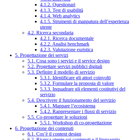
4.1.2. Questionari
4.1.3. Test di usabilità
4.1.4. Web analytics
4.1.5. Strumenti di mappatura dell’esperienza
utente
4.2. Ricerca secondaria
4.2.1. Ricerca documentale
4.2.2. Analisi benchmark
4.2.3. Valutazione euristica
5. Progettazione dei servizi
5.1. Cosa sono i servizi e il service design
5.2. Progettare servizi pubblici digitali
5.3. Definire il modello di servizio
5.3.1. Identificare gli attori coinvolti
5.3.2. Formulare la proposta di valore
5.3.3. Inquadrare gli elementi costitutivi del
servizio
5.4. Descrivere il funzionamento del servizio
5.4.1. Mappare l’ecosistema
5.4.2. Rappresentare i flussi di servizio
5.5. Co-progettare le soluzioni
5.5.1. Workshop di co-progettazione
6. Progettazione dei contenuti
6.1. Cos’è il content design
6.2. Ricerca utente sui contenuti e il linguaggio