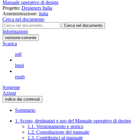
Manuale operativo di design
Progetto:
Designers Italia
Amministrazione:
italia
Cerca nel documento
Cerca nel documento
Informazioni
versione-corrente
Scarica
pdf
html
epub
Sorgente
Azioni
indice dei contenuti
Sommario
1. Scopo, destinatari e uso del Manuale operativo di design
1.1. Versionamento e storico
1.2. Consultazione del manuale
1.3. Contribuisci al manuale