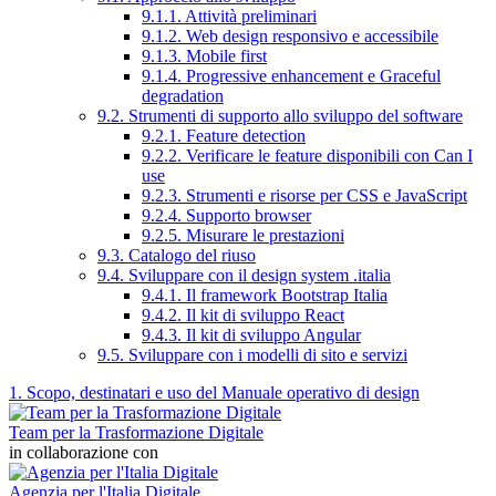
9.1.1. Attività preliminari
9.1.2. Web design responsivo e accessibile
9.1.3. Mobile first
9.1.4. Progressive enhancement e Graceful
degradation
9.2. Strumenti di supporto allo sviluppo del software
9.2.1. Feature detection
9.2.2. Verificare le feature disponibili con Can I
use
9.2.3. Strumenti e risorse per CSS e JavaScript
9.2.4. Supporto browser
9.2.5. Misurare le prestazioni
9.3. Catalogo del riuso
9.4. Sviluppare con il design system .italia
9.4.1. Il framework Bootstrap Italia
9.4.2. Il kit di sviluppo React
9.4.3. Il kit di sviluppo Angular
9.5. Sviluppare con i modelli di sito e servizi
1. Scopo, destinatari e uso del Manuale operativo di design
Team per la Trasformazione Digitale
in collaborazione con
Agenzia per l'Italia Digitale