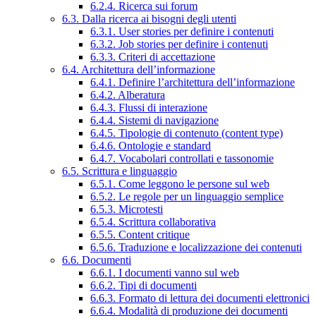
6.2.4. Ricerca sui forum
6.3. Dalla ricerca ai bisogni degli utenti
6.3.1. User stories per definire i contenuti
6.3.2. Job stories per definire i contenuti
6.3.3. Criteri di accettazione
6.4. Architettura dell’informazione
6.4.1. Definire l’architettura dell’informazione
6.4.2. Alberatura
6.4.3. Flussi di interazione
6.4.4. Sistemi di navigazione
6.4.5. Tipologie di contenuto (content type)
6.4.6. Ontologie e standard
6.4.7. Vocabolari controllati e tassonomie
6.5. Scrittura e linguaggio
6.5.1. Come leggono le persone sul web
6.5.2. Le regole per un linguaggio semplice
6.5.3. Microtesti
6.5.4. Scrittura collaborativa
6.5.5. Content critique
6.5.6. Traduzione e localizzazione dei contenuti
6.6. Documenti
6.6.1. I documenti vanno sul web
6.6.2. Tipi di documenti
6.6.3. Formato di lettura dei documenti elettronici
6.6.4. Modalità di produzione dei documenti