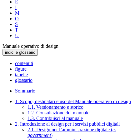
E
I
M
O
S
T
U
Manuale operativo di design
indici e glossario
contenuti
figure
tabelle
glossario
Sommario
1. Scopo, destinatari e uso del Manuale operativo di design
1.1. Versionamento e storico
1.2. Consultazione del manuale
1.3. Contribuisci al manuale
2. Introduzione al design per i servizi pubblici digitali
2.1. Design per l’amministrazione digitale (
e-
government
)