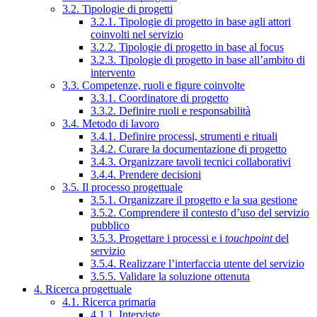
3.2. Tipologie di progetti
3.2.1. Tipologie di progetto in base agli attori
coinvolti nel servizio
3.2.2. Tipologie di progetto in base al focus
3.2.3. Tipologie di progetto in base all’ambito di
intervento
3.3. Competenze, ruoli e figure coinvolte
3.3.1. Coordinatore di progetto
3.3.2. Definire ruoli e responsabilità
3.4. Metodo di lavoro
3.4.1. Definire processi, strumenti e rituali
3.4.2. Curare la documentazione di progetto
3.4.3. Organizzare tavoli tecnici collaborativi
3.4.4. Prendere decisioni
3.5. Il processo progettuale
3.5.1. Organizzare il progetto e la sua gestione
3.5.2. Comprendere il contesto d’uso del servizio
pubblico
3.5.3. Progettare i processi e i
touchpoint
del
servizio
3.5.4. Realizzare l’interfaccia utente del servizio
3.5.5. Validare la soluzione ottenuta
4. Ricerca progettuale
4.1. Ricerca primaria
4.1.1. Interviste