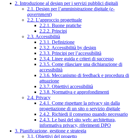
2. Introduzione al design per i servizi pubblici digitali
2.1. Design per l’amministrazione digitale (
e-
government
)
2.2. L’approccio progettuale
2.2.1. Buone pratiche
2.2.2. Principi
2.3. Accessibilità
2.3.1. Definizione
2.3.2. Accessibilità by design
2.3.3. Principi per l’accessibilità
2.3.4. Linee guida e criteri di successo
2.3.5. Come rilasciare una dichiarazione di
accessibilità
2.3.6. Meccanismo di feedback e procedura di
attuazione
2.3.7. Obiettivi accessibilità
2.3.8. Normativa e approfondimenti
2.4. Privacy
2.4.1. Come rispettare la privacy sin dalla
progettazione di un sito o servizio digitale
2.4.2. Richiedi il consenso quando necessario
2.4.3. Le basi del sito web: architettura,
informativa privacy, riferimenti DPO
3. Pianificazione, gestione e strategia
3.1. Obiettivi del progetto