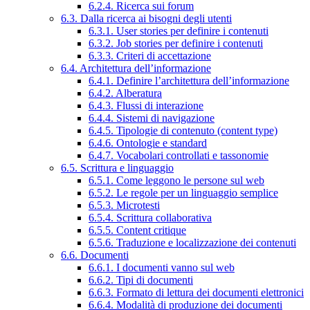
6.2.4. Ricerca sui forum
6.3. Dalla ricerca ai bisogni degli utenti
6.3.1. User stories per definire i contenuti
6.3.2. Job stories per definire i contenuti
6.3.3. Criteri di accettazione
6.4. Architettura dell’informazione
6.4.1. Definire l’architettura dell’informazione
6.4.2. Alberatura
6.4.3. Flussi di interazione
6.4.4. Sistemi di navigazione
6.4.5. Tipologie di contenuto (content type)
6.4.6. Ontologie e standard
6.4.7. Vocabolari controllati e tassonomie
6.5. Scrittura e linguaggio
6.5.1. Come leggono le persone sul web
6.5.2. Le regole per un linguaggio semplice
6.5.3. Microtesti
6.5.4. Scrittura collaborativa
6.5.5. Content critique
6.5.6. Traduzione e localizzazione dei contenuti
6.6. Documenti
6.6.1. I documenti vanno sul web
6.6.2. Tipi di documenti
6.6.3. Formato di lettura dei documenti elettronici
6.6.4. Modalità di produzione dei documenti