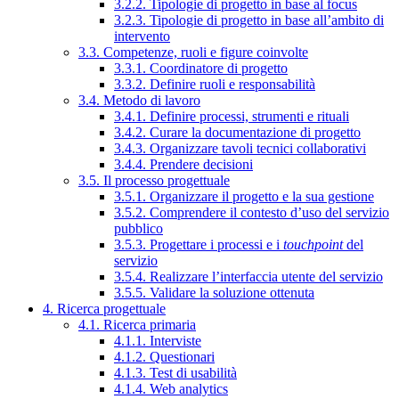
3.2.2. Tipologie di progetto in base al focus
3.2.3. Tipologie di progetto in base all’ambito di
intervento
3.3. Competenze, ruoli e figure coinvolte
3.3.1. Coordinatore di progetto
3.3.2. Definire ruoli e responsabilità
3.4. Metodo di lavoro
3.4.1. Definire processi, strumenti e rituali
3.4.2. Curare la documentazione di progetto
3.4.3. Organizzare tavoli tecnici collaborativi
3.4.4. Prendere decisioni
3.5. Il processo progettuale
3.5.1. Organizzare il progetto e la sua gestione
3.5.2. Comprendere il contesto d’uso del servizio
pubblico
3.5.3. Progettare i processi e i
touchpoint
del
servizio
3.5.4. Realizzare l’interfaccia utente del servizio
3.5.5. Validare la soluzione ottenuta
4. Ricerca progettuale
4.1. Ricerca primaria
4.1.1. Interviste
4.1.2. Questionari
4.1.3. Test di usabilità
4.1.4. Web analytics