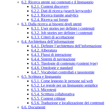
6.2. Ricerca utente sui contenuti e il linguaggio
6.2.1. Content discovery
6.2.2. Dati di ricerca (search keywords)
6.2.3. Ricerca tramite analytics
6.2.4. Ricerca sui forum
6.3. Dalla ricerca ai bisogni degli utenti
6.3.1. User stories per definire i contenuti
6.3.2. Job stories per definire i contenuti
6.3.3. Criteri di accettazione
6.4. Architettura dell’informazione
6.4.1. Definire l’architettura dell’informazione
6.4.2. Alberatura
6.4.3. Flussi di interazione
6.4.4. Sistemi di navigazione
6.4.5. Tipologie di contenuto (content type)
6.4.6. Ontologie e standard
6.4.7. Vocabolari controllati e tassonomie
6.5. Scrittura e linguaggio
6.5.1. Come leggono le persone sul web
6.5.2. Le regole per un linguaggio semplice
6.5.3. Microtesti
6.5.4. Scrittura collaborativa
6.5.5. Content critique
6.5.6. Traduzione e localizzazione dei contenuti
6.6. Documenti