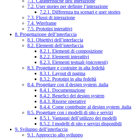
7.1. Caratteristiche dell’interazione
7.2. User stories per definire l’interazione
7.2.1. Differenza tra scenari e user stories
7.3. Flussi di interazione
7.4. Wireframe
7.5. Prototipi interattivi
8. Progettazione dell’interfaccia
8.1. Obiettivi dell’interfaccia
8.2. Elementi dell’interfaccia
8.2.1. Elementi di composizione
8.2.2. Elementi interattivi
8.2.3. Elementi testuali (microtesti)
8.3. Progettare e costruire in alta fedeltà
8.3.1. Layout di pagina
8.3.2. Prototipi in alta fedeltà
8.4. Progettare con il design system .italia
8.4.1. Documentazione
8.4.2. Benefici del design system
8.4.3. Risorse operative
8.4.4. Come contribuire al design system .italia
8.5. Progettare con i modelli di sito e servizi
8.5.1. Vantaggi dell’utilizzo dei modelli
8.5.2. I modelli di sito e servizi disponibili
9. Sviluppo dell’interfaccia
9.1. Approccio allo sviluppo