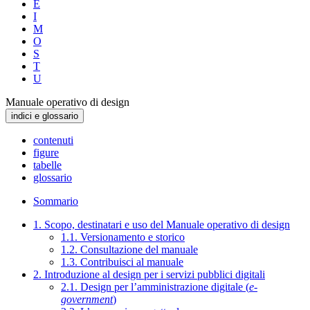
E
I
M
O
S
T
U
Manuale operativo di design
indici e glossario
contenuti
figure
tabelle
glossario
Sommario
1. Scopo, destinatari e uso del Manuale operativo di design
1.1. Versionamento e storico
1.2. Consultazione del manuale
1.3. Contribuisci al manuale
2. Introduzione al design per i servizi pubblici digitali
2.1. Design per l’amministrazione digitale (
e-
government
)