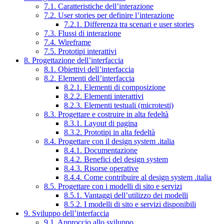
7.1. Caratteristiche dell’interazione
7.2. User stories per definire l’interazione
7.2.1. Differenza tra scenari e user stories
7.3. Flussi di interazione
7.4. Wireframe
7.5. Prototipi interattivi
8. Progettazione dell’interfaccia
8.1. Obiettivi dell’interfaccia
8.2. Elementi dell’interfaccia
8.2.1. Elementi di composizione
8.2.2. Elementi interattivi
8.2.3. Elementi testuali (microtesti)
8.3. Progettare e costruire in alta fedeltà
8.3.1. Layout di pagina
8.3.2. Prototipi in alta fedeltà
8.4. Progettare con il design system .italia
8.4.1. Documentazione
8.4.2. Benefici del design system
8.4.3. Risorse operative
8.4.4. Come contribuire al design system .italia
8.5. Progettare con i modelli di sito e servizi
8.5.1. Vantaggi dell’utilizzo dei modelli
8.5.2. I modelli di sito e servizi disponibili
9. Sviluppo dell’interfaccia
9.1. Approccio allo sviluppo