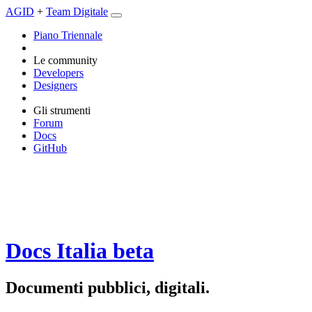
AGID
+
Team Digitale
Piano Triennale
Le community
Developers
Designers
Gli strumenti
Forum
Docs
GitHub
Docs Italia
beta
Documenti pubblici, digitali.