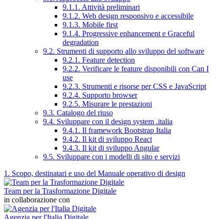
9.1.1. Attività preliminari
9.1.2. Web design responsivo e accessibile
9.1.3. Mobile first
9.1.4. Progressive enhancement e Graceful
degradation
9.2. Strumenti di supporto allo sviluppo del software
9.2.1. Feature detection
9.2.2. Verificare le feature disponibili con Can I
use
9.2.3. Strumenti e risorse per CSS e JavaScript
9.2.4. Supporto browser
9.2.5. Misurare le prestazioni
9.3. Catalogo del riuso
9.4. Sviluppare con il design system .italia
9.4.1. Il framework Bootstrap Italia
9.4.2. Il kit di sviluppo React
9.4.3. Il kit di sviluppo Angular
9.5. Sviluppare con i modelli di sito e servizi
1. Scopo, destinatari e uso del Manuale operativo di design
Team per la Trasformazione Digitale
in collaborazione con
Agenzia per l'Italia Digitale