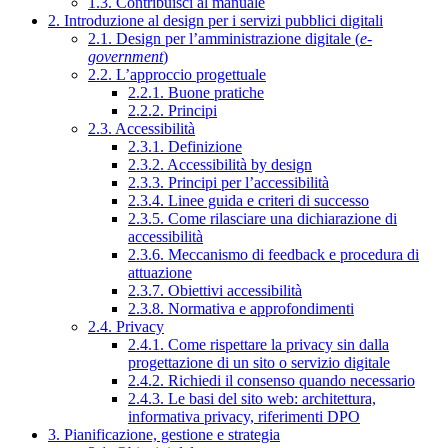
1.3. Contribuisci al manuale
2. Introduzione al design per i servizi pubblici digitali
2.1. Design per l’amministrazione digitale (
e-
government
)
2.2. L’approccio progettuale
2.2.1. Buone pratiche
2.2.2. Principi
2.3. Accessibilità
2.3.1. Definizione
2.3.2. Accessibilità by design
2.3.3. Principi per l’accessibilità
2.3.4. Linee guida e criteri di successo
2.3.5. Come rilasciare una dichiarazione di
accessibilità
2.3.6. Meccanismo di feedback e procedura di
attuazione
2.3.7. Obiettivi accessibilità
2.3.8. Normativa e approfondimenti
2.4. Privacy
2.4.1. Come rispettare la privacy sin dalla
progettazione di un sito o servizio digitale
2.4.2. Richiedi il consenso quando necessario
2.4.3. Le basi del sito web: architettura,
informativa privacy, riferimenti DPO
3. Pianificazione, gestione e strategia