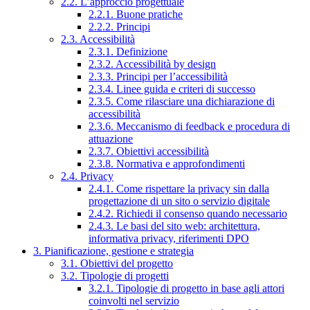
2.2. L’approccio progettuale
2.2.1. Buone pratiche
2.2.2. Principi
2.3. Accessibilità
2.3.1. Definizione
2.3.2. Accessibilità by design
2.3.3. Principi per l’accessibilità
2.3.4. Linee guida e criteri di successo
2.3.5. Come rilasciare una dichiarazione di
accessibilità
2.3.6. Meccanismo di feedback e procedura di
attuazione
2.3.7. Obiettivi accessibilità
2.3.8. Normativa e approfondimenti
2.4. Privacy
2.4.1. Come rispettare la privacy sin dalla
progettazione di un sito o servizio digitale
2.4.2. Richiedi il consenso quando necessario
2.4.3. Le basi del sito web: architettura,
informativa privacy, riferimenti DPO
3. Pianificazione, gestione e strategia
3.1. Obiettivi del progetto
3.2. Tipologie di progetti
3.2.1. Tipologie di progetto in base agli attori
coinvolti nel servizio