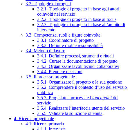
3.2. Tipologie di progetti
3.2.1. Tipologie di progetto in base agli attori
coinvolti nel servizio
3.2.2. Tipologie di progetto in base al focus
3.2.3. Tipologie di progetto in base all’ambito di
intervento
3.3. Competenze, ruoli e figure coinvolte
3.3.1. Coordinatore di progetto
3.3.2. Definire ruoli e responsabilità
3.4. Metodo di lavoro
3.4.1. Definire processi, strumenti e rituali
3.4.2. Curare la documentazione di progetto
3.4.3. Organizzare tavoli tecnici collaborativi
3.4.4. Prendere decisioni
3.5. Il processo progettuale
3.5.1. Organizzare il progetto e la sua gestione
3.5.2. Comprendere il contesto d’uso del servizio
pubblico
3.5.3. Progettare i processi e i
touchpoint
del
servizio
3.5.4. Realizzare l’interfaccia utente del servizio
3.5.5. Validare la soluzione ottenuta
4. Ricerca progettuale
4.1. Ricerca primaria
4.1.1. Interviste