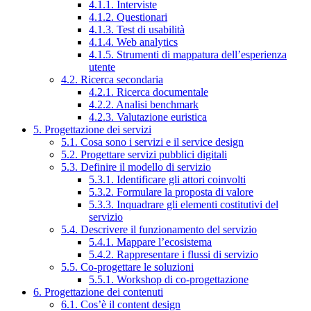
4.1.1. Interviste
4.1.2. Questionari
4.1.3. Test di usabilità
4.1.4. Web analytics
4.1.5. Strumenti di mappatura dell’esperienza
utente
4.2. Ricerca secondaria
4.2.1. Ricerca documentale
4.2.2. Analisi benchmark
4.2.3. Valutazione euristica
5. Progettazione dei servizi
5.1. Cosa sono i servizi e il service design
5.2. Progettare servizi pubblici digitali
5.3. Definire il modello di servizio
5.3.1. Identificare gli attori coinvolti
5.3.2. Formulare la proposta di valore
5.3.3. Inquadrare gli elementi costitutivi del
servizio
5.4. Descrivere il funzionamento del servizio
5.4.1. Mappare l’ecosistema
5.4.2. Rappresentare i flussi di servizio
5.5. Co-progettare le soluzioni
5.5.1. Workshop di co-progettazione
6. Progettazione dei contenuti
6.1. Cos’è il content design