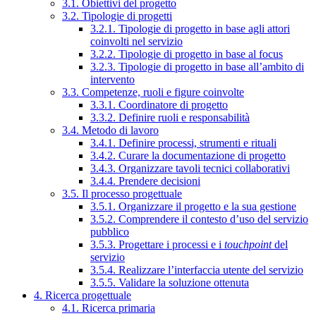
3.1. Obiettivi del progetto
3.2. Tipologie di progetti
3.2.1. Tipologie di progetto in base agli attori
coinvolti nel servizio
3.2.2. Tipologie di progetto in base al focus
3.2.3. Tipologie di progetto in base all’ambito di
intervento
3.3. Competenze, ruoli e figure coinvolte
3.3.1. Coordinatore di progetto
3.3.2. Definire ruoli e responsabilità
3.4. Metodo di lavoro
3.4.1. Definire processi, strumenti e rituali
3.4.2. Curare la documentazione di progetto
3.4.3. Organizzare tavoli tecnici collaborativi
3.4.4. Prendere decisioni
3.5. Il processo progettuale
3.5.1. Organizzare il progetto e la sua gestione
3.5.2. Comprendere il contesto d’uso del servizio
pubblico
3.5.3. Progettare i processi e i
touchpoint
del
servizio
3.5.4. Realizzare l’interfaccia utente del servizio
3.5.5. Validare la soluzione ottenuta
4. Ricerca progettuale
4.1. Ricerca primaria