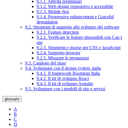
9.1.1. Attività preliminari
9.1.2. Web design responsivo e accessibile
9.1.3. Mobile first
9.1.4. Progressive enhancement e Graceful
degradation
9.2. Strumenti di supporto allo sviluppo del software
9.2.1. Feature detection
9.2.2. Verificare le feature disponibili con Can I
use
9.2.3. Strumenti e risorse per CSS e JavaScript
9.2.4. Supporto browser
9.2.5. Misurare le prestazioni
9.3. Catalogo del riuso
9.4. Sviluppare con il design system .italia
9.4.1. Il framework Bootstrap Italia
9.4.2. Il kit di sviluppo React
9.4.3. Il kit di sviluppo Angular
9.5. Sviluppare con i modelli di sito e servizi
glossario
A
B
C
D