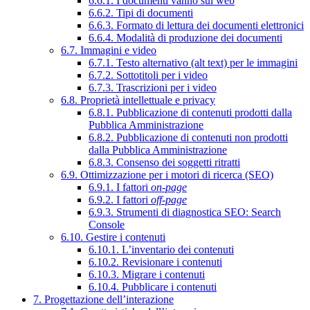
6.6.1. I documenti vanno sul web
6.6.2. Tipi di documenti
6.6.3. Formato di lettura dei documenti elettronici
6.6.4. Modalità di produzione dei documenti
6.7. Immagini e video
6.7.1. Testo alternativo (alt text) per le immagini
6.7.2. Sottotitoli per i video
6.7.3. Trascrizioni per i video
6.8. Proprietà intellettuale e privacy
6.8.1. Pubblicazione di contenuti prodotti dalla
Pubblica Amministrazione
6.8.2. Pubblicazione di contenuti non prodotti
dalla Pubblica Amministrazione
6.8.3. Consenso dei soggetti ritratti
6.9. Ottimizzazione per i motori di ricerca (SEO)
6.9.1. I fattori
on-page
6.9.2. I fattori
off-page
6.9.3. Strumenti di diagnostica SEO: Search
Console
6.10. Gestire i contenuti
6.10.1. L’inventario dei contenuti
6.10.2. Revisionare i contenuti
6.10.3. Migrare i contenuti
6.10.4. Pubblicare i contenuti
7. Progettazione dell’interazione