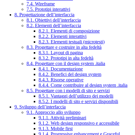
7.4. Wireframe
7.5. Prototipi interattivi
8. Progettazione dell’interfaccia
8.1. Obiettivi dell’interfaccia
8.2. Elementi dell’interfaccia
8.2.1. Elementi di composizione
8.2.2. Elementi interattivi
8.2.3. Elementi testuali (microtesti)
8.3. Progettare e costruire in alta fedeltà
8.3.1. Layout di pagina
8.3.2. Prototipi in alta fedeltà
8.4. Progettare con il design system .italia
8.4.1. Documentazione
8.4.2. Benefici del design system
8.4.3. Risorse operative
8.4.4. Come contribuire al design system .italia
8.5. Progettare con i modelli di sito e servizi
8.5.1. Vantaggi dell’utilizzo dei modelli
8.5.2. I modelli di sito e servizi disponibili
9. Sviluppo dell’interfaccia
9.1. Approccio allo sviluppo
9.1.1. Attività preliminari
9.1.2. Web design responsivo e accessibile
9.1.3. Mobile first
9.1.4. Progressive enhancement e Graceful