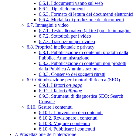
6.6.1. I documenti vanno sul web
6.6.2. Tipi di documenti
6.6.3. Formato di lettura dei documenti elettronici
6.6.4. Modalità di produzione dei documenti
6.7. Immagini e video
6.7.1. Testo alternativo (alt text) per le immagini
6.7.2. Sottotitoli per i video
6.7.3. Trascrizioni per i video
6.8. Proprietà intellettuale e privacy
6.8.1. Pubblicazione di contenuti prodotti dalla
Pubblica Amministrazione
6.8.2. Pubblicazione di contenuti non prodotti
dalla Pubblica Amministrazione
6.8.3. Consenso dei soggetti ritratti
6.9. Ottimizzazione per i motori di ricerca (SEO)
6.9.1. I fattori
on-page
6.9.2. I fattori
off-page
6.9.3. Strumenti di diagnostica SEO: Search
Console
6.10. Gestire i contenuti
6.10.1. L’inventario dei contenuti
6.10.2. Revisionare i contenuti
6.10.3. Migrare i contenuti
6.10.4. Pubblicare i contenuti
7. Progettazione dell’interazione