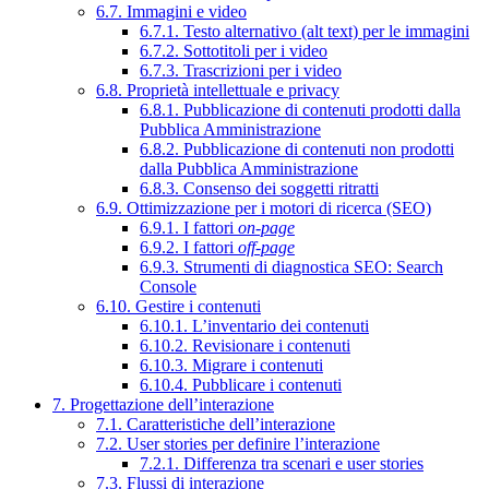
6.7. Immagini e video
6.7.1. Testo alternativo (alt text) per le immagini
6.7.2. Sottotitoli per i video
6.7.3. Trascrizioni per i video
6.8. Proprietà intellettuale e privacy
6.8.1. Pubblicazione di contenuti prodotti dalla
Pubblica Amministrazione
6.8.2. Pubblicazione di contenuti non prodotti
dalla Pubblica Amministrazione
6.8.3. Consenso dei soggetti ritratti
6.9. Ottimizzazione per i motori di ricerca (SEO)
6.9.1. I fattori
on-page
6.9.2. I fattori
off-page
6.9.3. Strumenti di diagnostica SEO: Search
Console
6.10. Gestire i contenuti
6.10.1. L’inventario dei contenuti
6.10.2. Revisionare i contenuti
6.10.3. Migrare i contenuti
6.10.4. Pubblicare i contenuti
7. Progettazione dell’interazione
7.1. Caratteristiche dell’interazione
7.2. User stories per definire l’interazione
7.2.1. Differenza tra scenari e user stories
7.3. Flussi di interazione