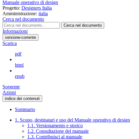
Manuale operativo di design
Progetto:
Designers Italia
Amministrazione:
italia
Cerca nel documento
Cerca nel documento
Informazioni
versione-corrente
Scarica
pdf
html
epub
Sorgente
Azioni
indice dei contenuti
Sommario
1. Scopo, destinatari e uso del Manuale operativo di design
1.1. Versionamento e storico
1.2. Consultazione del manuale
1.3. Contribuisci al manuale