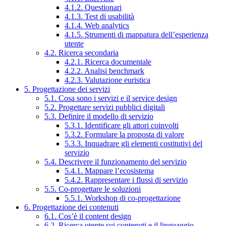
4.1.2. Questionari
4.1.3. Test di usabilità
4.1.4. Web analytics
4.1.5. Strumenti di mappatura dell’esperienza
utente
4.2. Ricerca secondaria
4.2.1. Ricerca documentale
4.2.2. Analisi benchmark
4.2.3. Valutazione euristica
5. Progettazione dei servizi
5.1. Cosa sono i servizi e il service design
5.2. Progettare servizi pubblici digitali
5.3. Definire il modello di servizio
5.3.1. Identificare gli attori coinvolti
5.3.2. Formulare la proposta di valore
5.3.3. Inquadrare gli elementi costitutivi del
servizio
5.4. Descrivere il funzionamento del servizio
5.4.1. Mappare l’ecosistema
5.4.2. Rappresentare i flussi di servizio
5.5. Co-progettare le soluzioni
5.5.1. Workshop di co-progettazione
6. Progettazione dei contenuti
6.1. Cos’è il content design
6.2. Ricerca utente sui contenuti e il linguaggio