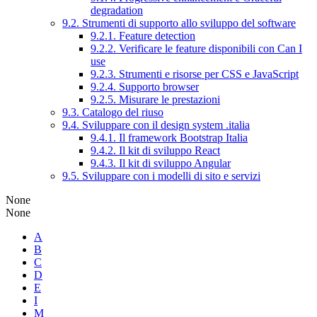
degradation
9.2. Strumenti di supporto allo sviluppo del software
9.2.1. Feature detection
9.2.2. Verificare le feature disponibili con Can I
use
9.2.3. Strumenti e risorse per CSS e JavaScript
9.2.4. Supporto browser
9.2.5. Misurare le prestazioni
9.3. Catalogo del riuso
9.4. Sviluppare con il design system .italia
9.4.1. Il framework Bootstrap Italia
9.4.2. Il kit di sviluppo React
9.4.3. Il kit di sviluppo Angular
9.5. Sviluppare con i modelli di sito e servizi
None
None
A
B
C
D
E
I
M