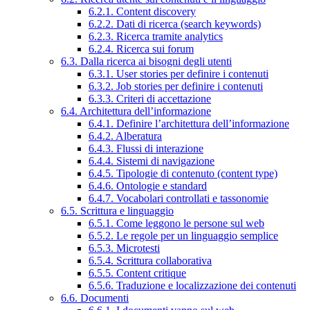
6.2.1. Content discovery
6.2.2. Dati di ricerca (search keywords)
6.2.3. Ricerca tramite analytics
6.2.4. Ricerca sui forum
6.3. Dalla ricerca ai bisogni degli utenti
6.3.1. User stories per definire i contenuti
6.3.2. Job stories per definire i contenuti
6.3.3. Criteri di accettazione
6.4. Architettura dell’informazione
6.4.1. Definire l’architettura dell’informazione
6.4.2. Alberatura
6.4.3. Flussi di interazione
6.4.4. Sistemi di navigazione
6.4.5. Tipologie di contenuto (content type)
6.4.6. Ontologie e standard
6.4.7. Vocabolari controllati e tassonomie
6.5. Scrittura e linguaggio
6.5.1. Come leggono le persone sul web
6.5.2. Le regole per un linguaggio semplice
6.5.3. Microtesti
6.5.4. Scrittura collaborativa
6.5.5. Content critique
6.5.6. Traduzione e localizzazione dei contenuti
6.6. Documenti