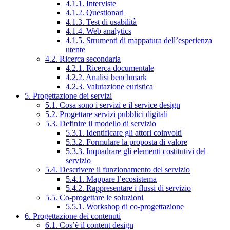
4.1.1. Interviste
4.1.2. Questionari
4.1.3. Test di usabilità
4.1.4. Web analytics
4.1.5. Strumenti di mappatura dell’esperienza
utente
4.2. Ricerca secondaria
4.2.1. Ricerca documentale
4.2.2. Analisi benchmark
4.2.3. Valutazione euristica
5. Progettazione dei servizi
5.1. Cosa sono i servizi e il service design
5.2. Progettare servizi pubblici digitali
5.3. Definire il modello di servizio
5.3.1. Identificare gli attori coinvolti
5.3.2. Formulare la proposta di valore
5.3.3. Inquadrare gli elementi costitutivi del
servizio
5.4. Descrivere il funzionamento del servizio
5.4.1. Mappare l’ecosistema
5.4.2. Rappresentare i flussi di servizio
5.5. Co-progettare le soluzioni
5.5.1. Workshop di co-progettazione
6. Progettazione dei contenuti
6.1. Cos’è il content design