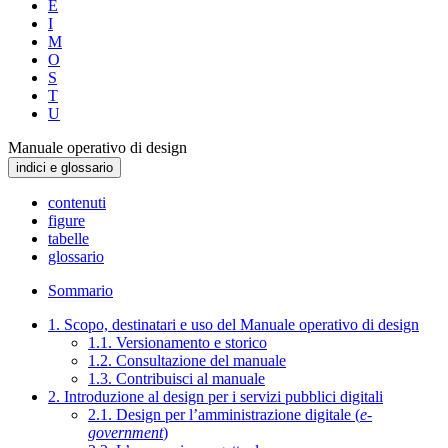
E
I
M
O
S
T
U
Manuale operativo di design
indici e glossario
contenuti
figure
tabelle
glossario
Sommario
1. Scopo, destinatari e uso del Manuale operativo di design
1.1. Versionamento e storico
1.2. Consultazione del manuale
1.3. Contribuisci al manuale
2. Introduzione al design per i servizi pubblici digitali
2.1. Design per l’amministrazione digitale (
e-
government
)