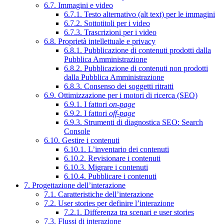
6.7. Immagini e video
6.7.1. Testo alternativo (alt text) per le immagini
6.7.2. Sottotitoli per i video
6.7.3. Trascrizioni per i video
6.8. Proprietà intellettuale e privacy
6.8.1. Pubblicazione di contenuti prodotti dalla
Pubblica Amministrazione
6.8.2. Pubblicazione di contenuti non prodotti
dalla Pubblica Amministrazione
6.8.3. Consenso dei soggetti ritratti
6.9. Ottimizzazione per i motori di ricerca (SEO)
6.9.1. I fattori
on-page
6.9.2. I fattori
off-page
6.9.3. Strumenti di diagnostica SEO: Search
Console
6.10. Gestire i contenuti
6.10.1. L’inventario dei contenuti
6.10.2. Revisionare i contenuti
6.10.3. Migrare i contenuti
6.10.4. Pubblicare i contenuti
7. Progettazione dell’interazione
7.1. Caratteristiche dell’interazione
7.2. User stories per definire l’interazione
7.2.1. Differenza tra scenari e user stories
7.3. Flussi di interazione