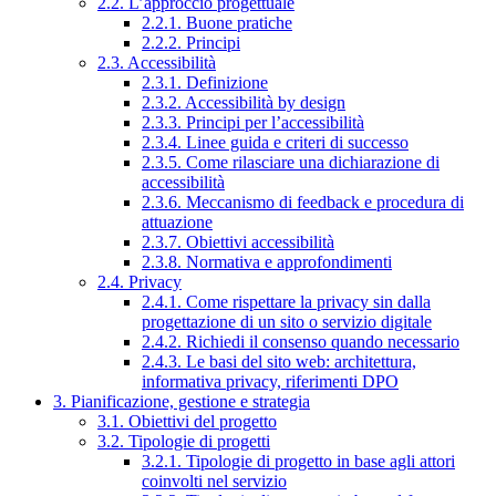
2.2. L’approccio progettuale
2.2.1. Buone pratiche
2.2.2. Principi
2.3. Accessibilità
2.3.1. Definizione
2.3.2. Accessibilità by design
2.3.3. Principi per l’accessibilità
2.3.4. Linee guida e criteri di successo
2.3.5. Come rilasciare una dichiarazione di
accessibilità
2.3.6. Meccanismo di feedback e procedura di
attuazione
2.3.7. Obiettivi accessibilità
2.3.8. Normativa e approfondimenti
2.4. Privacy
2.4.1. Come rispettare la privacy sin dalla
progettazione di un sito o servizio digitale
2.4.2. Richiedi il consenso quando necessario
2.4.3. Le basi del sito web: architettura,
informativa privacy, riferimenti DPO
3. Pianificazione, gestione e strategia
3.1. Obiettivi del progetto
3.2. Tipologie di progetti
3.2.1. Tipologie di progetto in base agli attori
coinvolti nel servizio