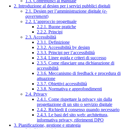
1.3. Contribuisci al manuale
2. Introduzione al design per i servizi pubblici digitali
2.1. Design per l’amministrazione digitale (
e-
government
)
2.2. L’approccio progettuale
2.2.1. Buone pratiche
2.2.2. Principi
2.3. Accessibilità
2.3.1. Definizione
2.3.2. Accessibilità by design
2.3.3. Principi per l’accessibilità
2.3.4. Linee guida e criteri di successo
2.3.5. Come rilasciare una dichiarazione di
accessibilità
2.3.6. Meccanismo di feedback e procedura di
attuazione
2.3.7. Obiettivi accessibilità
2.3.8. Normativa e approfondimenti
2.4. Privacy
2.4.1. Come rispettare la privacy sin dalla
progettazione di un sito o servizio digitale
2.4.2. Richiedi il consenso quando necessario
2.4.3. Le basi del sito web: architettura,
informativa privacy, riferimenti DPO
3. Pianificazione, gestione e strategia