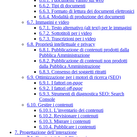
6.6.1. I documenti vanno sul web
6.6.2. Tipi di documenti
6.6.3. Formato di lettura dei documenti elettronici
6.6.4. Modalità di produzione dei documenti
6.7. Immagini e video
6.7.1. Testo alternativo (alt text) per le immagini
6.7.2. Sottotitoli per i video
6.7.3. Trascrizioni per i video
6.8. Proprietà intellettuale e privacy
6.8.1. Pubblicazione di contenuti prodotti dalla
Pubblica Amministrazione
6.8.2. Pubblicazione di contenuti non prodotti
dalla Pubblica Amministrazione
6.8.3. Consenso dei soggetti ritratti
6.9. Ottimizzazione per i motori di ricerca (SEO)
6.9.1. I fattori
on-page
6.9.2. I fattori
off-page
6.9.3. Strumenti di diagnostica SEO: Search
Console
6.10. Gestire i contenuti
6.10.1. L’inventario dei contenuti
6.10.2. Revisionare i contenuti
6.10.3. Migrare i contenuti
6.10.4. Pubblicare i contenuti
7. Progettazione dell’interazione