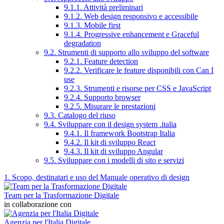
9.1.1. Attività preliminari
9.1.2. Web design responsivo e accessibile
9.1.3. Mobile first
9.1.4. Progressive enhancement e Graceful
degradation
9.2. Strumenti di supporto allo sviluppo del software
9.2.1. Feature detection
9.2.2. Verificare le feature disponibili con Can I
use
9.2.3. Strumenti e risorse per CSS e JavaScript
9.2.4. Supporto browser
9.2.5. Misurare le prestazioni
9.3. Catalogo del riuso
9.4. Sviluppare con il design system .italia
9.4.1. Il framework Bootstrap Italia
9.4.2. Il kit di sviluppo React
9.4.3. Il kit di sviluppo Angular
9.5. Sviluppare con i modelli di sito e servizi
1. Scopo, destinatari e uso del Manuale operativo di design
Team per la Trasformazione Digitale
in collaborazione con
Agenzia per l'Italia Digitale