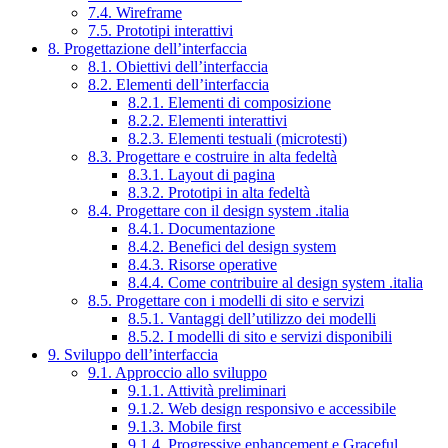
7.4. Wireframe
7.5. Prototipi interattivi
8. Progettazione dell’interfaccia
8.1. Obiettivi dell’interfaccia
8.2. Elementi dell’interfaccia
8.2.1. Elementi di composizione
8.2.2. Elementi interattivi
8.2.3. Elementi testuali (microtesti)
8.3. Progettare e costruire in alta fedeltà
8.3.1. Layout di pagina
8.3.2. Prototipi in alta fedeltà
8.4. Progettare con il design system .italia
8.4.1. Documentazione
8.4.2. Benefici del design system
8.4.3. Risorse operative
8.4.4. Come contribuire al design system .italia
8.5. Progettare con i modelli di sito e servizi
8.5.1. Vantaggi dell’utilizzo dei modelli
8.5.2. I modelli di sito e servizi disponibili
9. Sviluppo dell’interfaccia
9.1. Approccio allo sviluppo
9.1.1. Attività preliminari
9.1.2. Web design responsivo e accessibile
9.1.3. Mobile first
9.1.4. Progressive enhancement e Graceful