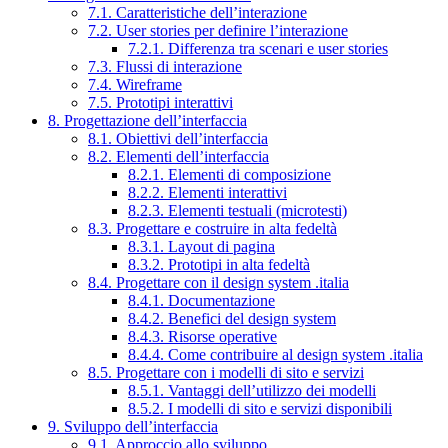
7.1. Caratteristiche dell’interazione
7.2. User stories per definire l’interazione
7.2.1. Differenza tra scenari e user stories
7.3. Flussi di interazione
7.4. Wireframe
7.5. Prototipi interattivi
8. Progettazione dell’interfaccia
8.1. Obiettivi dell’interfaccia
8.2. Elementi dell’interfaccia
8.2.1. Elementi di composizione
8.2.2. Elementi interattivi
8.2.3. Elementi testuali (microtesti)
8.3. Progettare e costruire in alta fedeltà
8.3.1. Layout di pagina
8.3.2. Prototipi in alta fedeltà
8.4. Progettare con il design system .italia
8.4.1. Documentazione
8.4.2. Benefici del design system
8.4.3. Risorse operative
8.4.4. Come contribuire al design system .italia
8.5. Progettare con i modelli di sito e servizi
8.5.1. Vantaggi dell’utilizzo dei modelli
8.5.2. I modelli di sito e servizi disponibili
9. Sviluppo dell’interfaccia
9.1. Approccio allo sviluppo