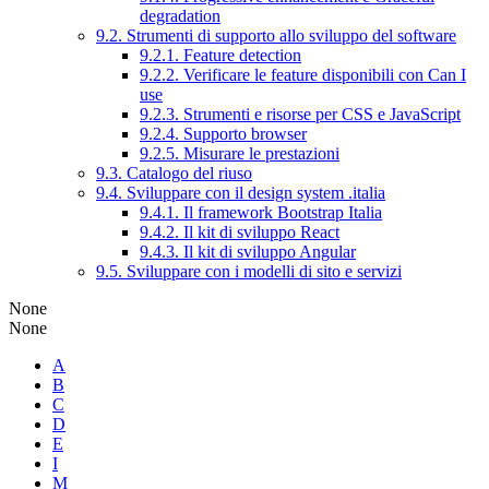
degradation
9.2. Strumenti di supporto allo sviluppo del software
9.2.1. Feature detection
9.2.2. Verificare le feature disponibili con Can I
use
9.2.3. Strumenti e risorse per CSS e JavaScript
9.2.4. Supporto browser
9.2.5. Misurare le prestazioni
9.3. Catalogo del riuso
9.4. Sviluppare con il design system .italia
9.4.1. Il framework Bootstrap Italia
9.4.2. Il kit di sviluppo React
9.4.3. Il kit di sviluppo Angular
9.5. Sviluppare con i modelli di sito e servizi
None
None
A
B
C
D
E
I
M