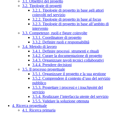
3.1. Obiettivi del progetto
3.2. Tipologie di progetti
3.2.1. Tipologie di progetto in base agli attori
coinvolti nel servizio
3.2.2. Tipologie di progetto in base al focus
3.2.3. Tipologie di progetto in base all’ambito di
intervento
3.3. Competenze, ruoli e figure coinvolte
3.3.1. Coordinatore di progetto
3.3.2. Definire ruoli e responsabilità
3.4. Metodo di lavoro
3.4.1. Definire processi, strumenti e rituali
3.4.2. Curare la documentazione di progetto
3.4.3. Organizzare tavoli tecnici collaborativi
3.4.4. Prendere decisioni
3.5. Il processo progettuale
3.5.1. Organizzare il progetto e la sua gestione
3.5.2. Comprendere il contesto d’uso del servizio
pubblico
3.5.3. Progettare i processi e i
touchpoint
del
servizio
3.5.4. Realizzare l’interfaccia utente del servizio
3.5.5. Validare la soluzione ottenuta
4. Ricerca progettuale
4.1. Ricerca primaria