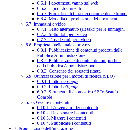
6.6.1. I documenti vanno sul web
6.6.2. Tipi di documenti
6.6.3. Formato di lettura dei documenti elettronici
6.6.4. Modalità di produzione dei documenti
6.7. Immagini e video
6.7.1. Testo alternativo (alt text) per le immagini
6.7.2. Sottotitoli per i video
6.7.3. Trascrizioni per i video
6.8. Proprietà intellettuale e privacy
6.8.1. Pubblicazione di contenuti prodotti dalla
Pubblica Amministrazione
6.8.2. Pubblicazione di contenuti non prodotti
dalla Pubblica Amministrazione
6.8.3. Consenso dei soggetti ritratti
6.9. Ottimizzazione per i motori di ricerca (SEO)
6.9.1. I fattori
on-page
6.9.2. I fattori
off-page
6.9.3. Strumenti di diagnostica SEO: Search
Console
6.10. Gestire i contenuti
6.10.1. L’inventario dei contenuti
6.10.2. Revisionare i contenuti
6.10.3. Migrare i contenuti
6.10.4. Pubblicare i contenuti
7. Progettazione dell’interazione