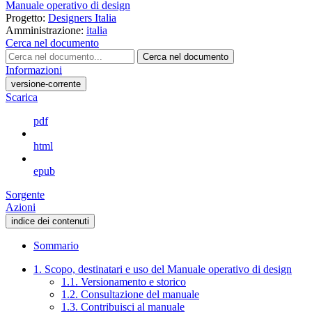
Manuale operativo di design
Progetto:
Designers Italia
Amministrazione:
italia
Cerca nel documento
Cerca nel documento
Informazioni
versione-corrente
Scarica
pdf
html
epub
Sorgente
Azioni
indice dei contenuti
Sommario
1. Scopo, destinatari e uso del Manuale operativo di design
1.1. Versionamento e storico
1.2. Consultazione del manuale
1.3. Contribuisci al manuale