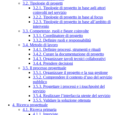
3.2. Tipologie di progetti
3.2.1. Tipologie di progetto in base agli attori
coinvolti nel servizio
3.2.2. Tipologie di progetto in base al focus
3.2.3. Tipologie di progetto in base all’ambito di
intervento
3.3. Competenze, ruoli e figure coinvolte
3.3.1. Coordinatore di progetto
3.3.2. Definire ruoli e responsabilità
3.4. Metodo di lavoro
3.4.1. Definire processi, strumenti e rituali
3.4.2. Curare la documentazione di progetto
3.4.3. Organizzare tavoli tecnici collaborativi
3.4.4. Prendere decisioni
3.5. Il processo progettuale
3.5.1. Organizzare il progetto e la sua gestione
3.5.2. Comprendere il contesto d’uso del servizio
pubblico
3.5.3. Progettare i processi e i
touchpoint
del
servizio
3.5.4. Realizzare l’interfaccia utente del servizio
3.5.5. Validare la soluzione ottenuta
4. Ricerca progettuale
4.1. Ricerca primaria
4.1.1. Interviste