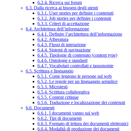
6.2.4. Ricerca sui forum
6.3. Dalla ricerca ai bisogni degli utenti
6.3.1. User stories per definire i contenuti
6.3.2. Job stories per definire i contenuti
6.3.3. Criteri di accettazione
6.4. Architettura dell’informazione
6.4.1. Definire l’architettura dell’informazione
6.4.2. Alberatura
6.4.3. Flussi di interazione
6.4.4. Sistemi di navigazione
6.4.5. Tipologie di contenuto (content type)
6.4.6. Ontologie e standard
6.4.7. Vocabolari controllati e tassonomie
6.5. Scrittura e linguaggio
6.5.1. Come leggono le persone sul web
6.5.2. Le regole per un linguaggio semplice
6.5.3. Microtesti
6.5.4. Scrittura collaborativa
6.5.5. Content critique
6.5.6. Traduzione e localizzazione dei contenuti
6.6. Documenti
6.6.1. I documenti vanno sul web
6.6.2. Tipi di documenti
6.6.3. Formato di lettura dei documenti elettronici
6.6.4. Modalità di produzione dei documenti