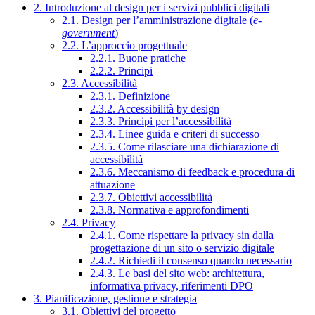
2. Introduzione al design per i servizi pubblici digitali
2.1. Design per l’amministrazione digitale (
e-
government
)
2.2. L’approccio progettuale
2.2.1. Buone pratiche
2.2.2. Principi
2.3. Accessibilità
2.3.1. Definizione
2.3.2. Accessibilità by design
2.3.3. Principi per l’accessibilità
2.3.4. Linee guida e criteri di successo
2.3.5. Come rilasciare una dichiarazione di
accessibilità
2.3.6. Meccanismo di feedback e procedura di
attuazione
2.3.7. Obiettivi accessibilità
2.3.8. Normativa e approfondimenti
2.4. Privacy
2.4.1. Come rispettare la privacy sin dalla
progettazione di un sito o servizio digitale
2.4.2. Richiedi il consenso quando necessario
2.4.3. Le basi del sito web: architettura,
informativa privacy, riferimenti DPO
3. Pianificazione, gestione e strategia
3.1. Obiettivi del progetto