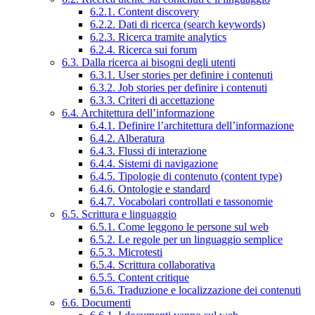
6.2.1. Content discovery
6.2.2. Dati di ricerca (search keywords)
6.2.3. Ricerca tramite analytics
6.2.4. Ricerca sui forum
6.3. Dalla ricerca ai bisogni degli utenti
6.3.1. User stories per definire i contenuti
6.3.2. Job stories per definire i contenuti
6.3.3. Criteri di accettazione
6.4. Architettura dell’informazione
6.4.1. Definire l’architettura dell’informazione
6.4.2. Alberatura
6.4.3. Flussi di interazione
6.4.4. Sistemi di navigazione
6.4.5. Tipologie di contenuto (content type)
6.4.6. Ontologie e standard
6.4.7. Vocabolari controllati e tassonomie
6.5. Scrittura e linguaggio
6.5.1. Come leggono le persone sul web
6.5.2. Le regole per un linguaggio semplice
6.5.3. Microtesti
6.5.4. Scrittura collaborativa
6.5.5. Content critique
6.5.6. Traduzione e localizzazione dei contenuti
6.6. Documenti