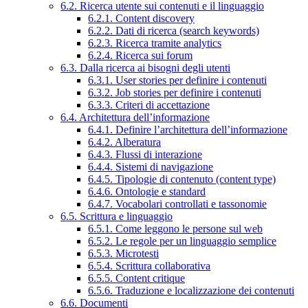
6.2. Ricerca utente sui contenuti e il linguaggio
6.2.1. Content discovery
6.2.2. Dati di ricerca (search keywords)
6.2.3. Ricerca tramite analytics
6.2.4. Ricerca sui forum
6.3. Dalla ricerca ai bisogni degli utenti
6.3.1. User stories per definire i contenuti
6.3.2. Job stories per definire i contenuti
6.3.3. Criteri di accettazione
6.4. Architettura dell’informazione
6.4.1. Definire l’architettura dell’informazione
6.4.2. Alberatura
6.4.3. Flussi di interazione
6.4.4. Sistemi di navigazione
6.4.5. Tipologie di contenuto (content type)
6.4.6. Ontologie e standard
6.4.7. Vocabolari controllati e tassonomie
6.5. Scrittura e linguaggio
6.5.1. Come leggono le persone sul web
6.5.2. Le regole per un linguaggio semplice
6.5.3. Microtesti
6.5.4. Scrittura collaborativa
6.5.5. Content critique
6.5.6. Traduzione e localizzazione dei contenuti
6.6. Documenti