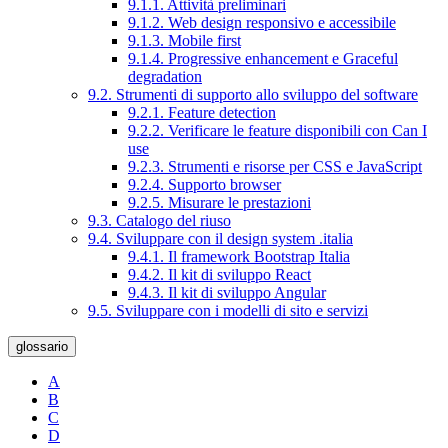
9.1.1. Attività preliminari
9.1.2. Web design responsivo e accessibile
9.1.3. Mobile first
9.1.4. Progressive enhancement e Graceful
degradation
9.2. Strumenti di supporto allo sviluppo del software
9.2.1. Feature detection
9.2.2. Verificare le feature disponibili con Can I
use
9.2.3. Strumenti e risorse per CSS e JavaScript
9.2.4. Supporto browser
9.2.5. Misurare le prestazioni
9.3. Catalogo del riuso
9.4. Sviluppare con il design system .italia
9.4.1. Il framework Bootstrap Italia
9.4.2. Il kit di sviluppo React
9.4.3. Il kit di sviluppo Angular
9.5. Sviluppare con i modelli di sito e servizi
glossario
A
B
C
D