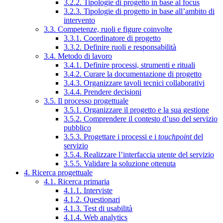
3.2.2. Tipologie di progetto in base al focus
3.2.3. Tipologie di progetto in base all’ambito di
intervento
3.3. Competenze, ruoli e figure coinvolte
3.3.1. Coordinatore di progetto
3.3.2. Definire ruoli e responsabilità
3.4. Metodo di lavoro
3.4.1. Definire processi, strumenti e rituali
3.4.2. Curare la documentazione di progetto
3.4.3. Organizzare tavoli tecnici collaborativi
3.4.4. Prendere decisioni
3.5. Il processo progettuale
3.5.1. Organizzare il progetto e la sua gestione
3.5.2. Comprendere il contesto d’uso del servizio
pubblico
3.5.3. Progettare i processi e i
touchpoint
del
servizio
3.5.4. Realizzare l’interfaccia utente del servizio
3.5.5. Validare la soluzione ottenuta
4. Ricerca progettuale
4.1. Ricerca primaria
4.1.1. Interviste
4.1.2. Questionari
4.1.3. Test di usabilità
4.1.4. Web analytics