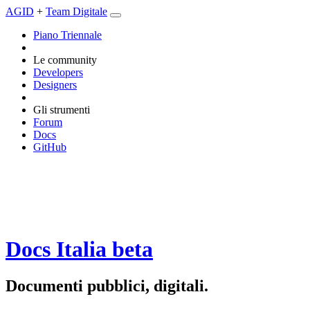
AGID
+
Team Digitale
Piano Triennale
Le community
Developers
Designers
Gli strumenti
Forum
Docs
GitHub
Docs Italia
beta
Documenti pubblici, digitali.