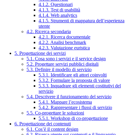
4.1.2. Questionari
4.1.3. Test di usabilità
4.1.4. Web analytics
4.1.5. Strumenti di mappatura dell’esperienza
utente
4.2. Ricerca secondaria
4.2.1. Ricerca documentale
4.2.2. Analisi benchmark
4.2.3. Valutazione euristica
5. Progettazione dei servizi
5.1. Cosa sono i servizi e il service design
5.2. Progettare servizi pubblici digitali
5.3. Definire il modello di servizio
5.3.1. Identificare gli attori coinvolti
5.3.2. Formulare la proposta di valore
5.3.3. Inquadrare gli elementi costitutivi del
servizio
5.4. Descrivere il funzionamento del servizio
5.4.1. Mappare l’ecosistema
5.4.2. Rappresentare i flussi di servizio
5.5. Co-progettare le soluzioni
5.5.1. Workshop di co-progettazione
6. Progettazione dei contenuti
6.1. Cos’è il content design
6.2. Ricerca utente sui contenuti e il linguaggio