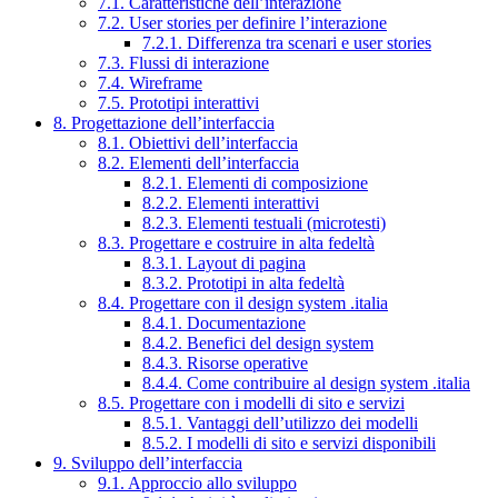
7.1. Caratteristiche dell’interazione
7.2. User stories per definire l’interazione
7.2.1. Differenza tra scenari e user stories
7.3. Flussi di interazione
7.4. Wireframe
7.5. Prototipi interattivi
8. Progettazione dell’interfaccia
8.1. Obiettivi dell’interfaccia
8.2. Elementi dell’interfaccia
8.2.1. Elementi di composizione
8.2.2. Elementi interattivi
8.2.3. Elementi testuali (microtesti)
8.3. Progettare e costruire in alta fedeltà
8.3.1. Layout di pagina
8.3.2. Prototipi in alta fedeltà
8.4. Progettare con il design system .italia
8.4.1. Documentazione
8.4.2. Benefici del design system
8.4.3. Risorse operative
8.4.4. Come contribuire al design system .italia
8.5. Progettare con i modelli di sito e servizi
8.5.1. Vantaggi dell’utilizzo dei modelli
8.5.2. I modelli di sito e servizi disponibili
9. Sviluppo dell’interfaccia
9.1. Approccio allo sviluppo