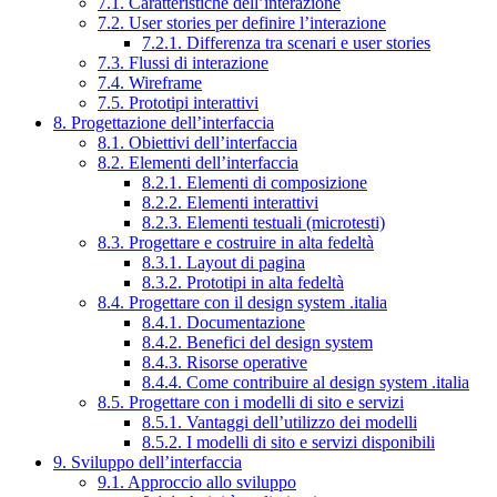
7.1. Caratteristiche dell’interazione
7.2. User stories per definire l’interazione
7.2.1. Differenza tra scenari e user stories
7.3. Flussi di interazione
7.4. Wireframe
7.5. Prototipi interattivi
8. Progettazione dell’interfaccia
8.1. Obiettivi dell’interfaccia
8.2. Elementi dell’interfaccia
8.2.1. Elementi di composizione
8.2.2. Elementi interattivi
8.2.3. Elementi testuali (microtesti)
8.3. Progettare e costruire in alta fedeltà
8.3.1. Layout di pagina
8.3.2. Prototipi in alta fedeltà
8.4. Progettare con il design system .italia
8.4.1. Documentazione
8.4.2. Benefici del design system
8.4.3. Risorse operative
8.4.4. Come contribuire al design system .italia
8.5. Progettare con i modelli di sito e servizi
8.5.1. Vantaggi dell’utilizzo dei modelli
8.5.2. I modelli di sito e servizi disponibili
9. Sviluppo dell’interfaccia
9.1. Approccio allo sviluppo