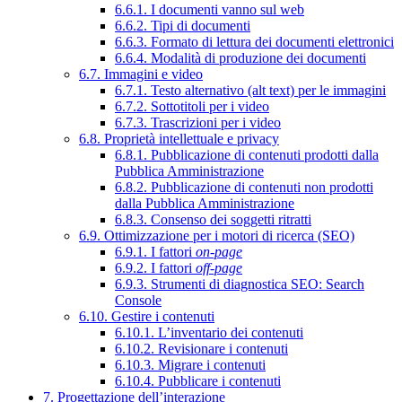
6.6.1. I documenti vanno sul web
6.6.2. Tipi di documenti
6.6.3. Formato di lettura dei documenti elettronici
6.6.4. Modalità di produzione dei documenti
6.7. Immagini e video
6.7.1. Testo alternativo (alt text) per le immagini
6.7.2. Sottotitoli per i video
6.7.3. Trascrizioni per i video
6.8. Proprietà intellettuale e privacy
6.8.1. Pubblicazione di contenuti prodotti dalla
Pubblica Amministrazione
6.8.2. Pubblicazione di contenuti non prodotti
dalla Pubblica Amministrazione
6.8.3. Consenso dei soggetti ritratti
6.9. Ottimizzazione per i motori di ricerca (SEO)
6.9.1. I fattori
on-page
6.9.2. I fattori
off-page
6.9.3. Strumenti di diagnostica SEO: Search
Console
6.10. Gestire i contenuti
6.10.1. L’inventario dei contenuti
6.10.2. Revisionare i contenuti
6.10.3. Migrare i contenuti
6.10.4. Pubblicare i contenuti
7. Progettazione dell’interazione