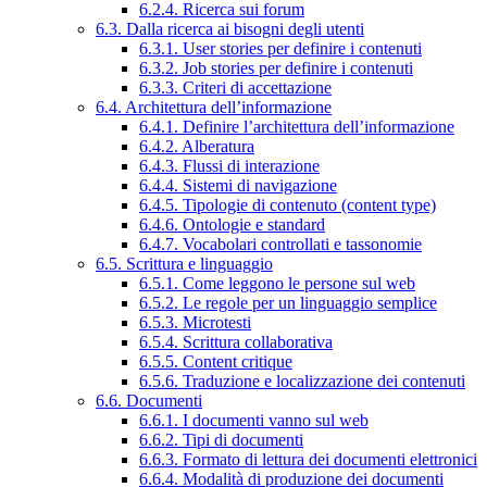
6.2.4. Ricerca sui forum
6.3. Dalla ricerca ai bisogni degli utenti
6.3.1. User stories per definire i contenuti
6.3.2. Job stories per definire i contenuti
6.3.3. Criteri di accettazione
6.4. Architettura dell’informazione
6.4.1. Definire l’architettura dell’informazione
6.4.2. Alberatura
6.4.3. Flussi di interazione
6.4.4. Sistemi di navigazione
6.4.5. Tipologie di contenuto (content type)
6.4.6. Ontologie e standard
6.4.7. Vocabolari controllati e tassonomie
6.5. Scrittura e linguaggio
6.5.1. Come leggono le persone sul web
6.5.2. Le regole per un linguaggio semplice
6.5.3. Microtesti
6.5.4. Scrittura collaborativa
6.5.5. Content critique
6.5.6. Traduzione e localizzazione dei contenuti
6.6. Documenti
6.6.1. I documenti vanno sul web
6.6.2. Tipi di documenti
6.6.3. Formato di lettura dei documenti elettronici
6.6.4. Modalità di produzione dei documenti