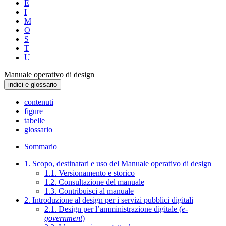
E
I
M
O
S
T
U
Manuale operativo di design
indici e glossario
contenuti
figure
tabelle
glossario
Sommario
1. Scopo, destinatari e uso del Manuale operativo di design
1.1. Versionamento e storico
1.2. Consultazione del manuale
1.3. Contribuisci al manuale
2. Introduzione al design per i servizi pubblici digitali
2.1. Design per l’amministrazione digitale (
e-
government
)