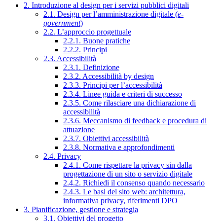
2. Introduzione al design per i servizi pubblici digitali
2.1. Design per l’amministrazione digitale (
e-
government
)
2.2. L’approccio progettuale
2.2.1. Buone pratiche
2.2.2. Principi
2.3. Accessibilità
2.3.1. Definizione
2.3.2. Accessibilità by design
2.3.3. Principi per l’accessibilità
2.3.4. Linee guida e criteri di successo
2.3.5. Come rilasciare una dichiarazione di
accessibilità
2.3.6. Meccanismo di feedback e procedura di
attuazione
2.3.7. Obiettivi accessibilità
2.3.8. Normativa e approfondimenti
2.4. Privacy
2.4.1. Come rispettare la privacy sin dalla
progettazione di un sito o servizio digitale
2.4.2. Richiedi il consenso quando necessario
2.4.3. Le basi del sito web: architettura,
informativa privacy, riferimenti DPO
3. Pianificazione, gestione e strategia
3.1. Obiettivi del progetto