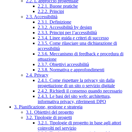
2.2. L’approccio progettuale
2.2.1. Buone pratiche
2.2.2. Principi
2.3. Accessibilità
2.3.1. Definizione
2.3.2. Accessibilità by design
2.3.3. Principi per l’accessibilità
2.3.4. Linee guida e criteri di successo
2.3.5. Come rilasciare una dichiarazione di
accessibilità
2.3.6. Meccanismo di feedback e procedura di
attuazione
2.3.7. Obiettivi accessibilità
2.3.8. Normativa e approfondimenti
2.4. Privacy
2.4.1. Come rispettare la privacy sin dalla
progettazione di un sito o servizio digitale
2.4.2. Richiedi il consenso quando necessario
2.4.3. Le basi del sito web: architettura,
informativa privacy, riferimenti DPO
3. Pianificazione, gestione e strategia
3.1. Obiettivi del progetto
3.2. Tipologie di progetti
3.2.1. Tipologie di progetto in base agli attori
coinvolti nel servizio