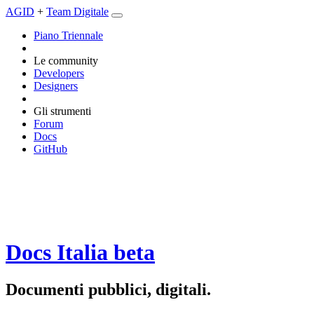
AGID
+
Team Digitale
Piano Triennale
Le community
Developers
Designers
Gli strumenti
Forum
Docs
GitHub
Docs Italia
beta
Documenti pubblici, digitali.