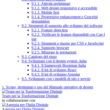
9.1.1. Attività preliminari
9.1.2. Web design responsivo e accessibile
9.1.3. Mobile first
9.1.4. Progressive enhancement e Graceful
degradation
9.2. Strumenti di supporto allo sviluppo del software
9.2.1. Feature detection
9.2.2. Verificare le feature disponibili con Can I
use
9.2.3. Strumenti e risorse per CSS e JavaScript
9.2.4. Supporto browser
9.2.5. Misurare le prestazioni
9.3. Catalogo del riuso
9.4. Sviluppare con il design system .italia
9.4.1. Il framework Bootstrap Italia
9.4.2. Il kit di sviluppo React
9.4.3. Il kit di sviluppo Angular
9.5. Sviluppare con i modelli di sito e servizi
1. Scopo, destinatari e uso del Manuale operativo di design
Team per la Trasformazione Digitale
in collaborazione con
Agenzia per l'Italia Digitale