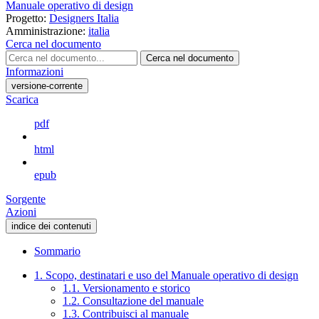
Manuale operativo di design
Progetto:
Designers Italia
Amministrazione:
italia
Cerca nel documento
Cerca nel documento
Informazioni
versione-corrente
Scarica
pdf
html
epub
Sorgente
Azioni
indice dei contenuti
Sommario
1. Scopo, destinatari e uso del Manuale operativo di design
1.1. Versionamento e storico
1.2. Consultazione del manuale
1.3. Contribuisci al manuale