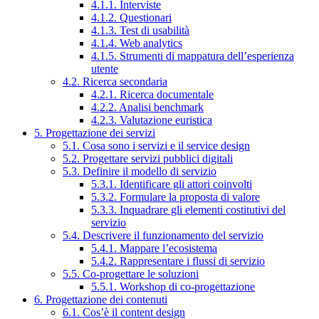
4.1.1. Interviste
4.1.2. Questionari
4.1.3. Test di usabilità
4.1.4. Web analytics
4.1.5. Strumenti di mappatura dell’esperienza
utente
4.2. Ricerca secondaria
4.2.1. Ricerca documentale
4.2.2. Analisi benchmark
4.2.3. Valutazione euristica
5. Progettazione dei servizi
5.1. Cosa sono i servizi e il service design
5.2. Progettare servizi pubblici digitali
5.3. Definire il modello di servizio
5.3.1. Identificare gli attori coinvolti
5.3.2. Formulare la proposta di valore
5.3.3. Inquadrare gli elementi costitutivi del
servizio
5.4. Descrivere il funzionamento del servizio
5.4.1. Mappare l’ecosistema
5.4.2. Rappresentare i flussi di servizio
5.5. Co-progettare le soluzioni
5.5.1. Workshop di co-progettazione
6. Progettazione dei contenuti
6.1. Cos’è il content design