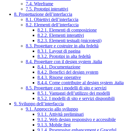
7.4. Wireframe
7.5. Prototipi interattivi
8. Progettazione dell’interfaccia
8.1. Obiettivi dell’interfaccia
8.2. Elementi dell’interfaccia
8.2.1. Elementi di composizione
8.2.2. Elementi interattivi
8.2.3. Elementi testuali (microtesti)
8.3. Progettare e costruire in alta fedeltà
8.3.1. Layout di pagina
8.3.2. Prototipi in alta fedeltà
8.4. Progettare con il design system .italia
8.4.1. Documentazione
8.4.2. Benefici del design system
8.4.3. Risorse operative
8.4.4. Come contribuire al design system .italia
8.5. Progettare con i modelli di sito e servizi
8.5.1. Vantaggi dell’utilizzo dei modelli
8.5.2. I modelli di sito e servizi disponibili
9. Sviluppo dell’interfaccia
9.1. Approccio allo sviluppo
9.1.1. Attività preliminari
9.1.2. Web design responsivo e accessibile
9.1.3. Mobile first
9.1.4. Progressive enhancement e Graceful