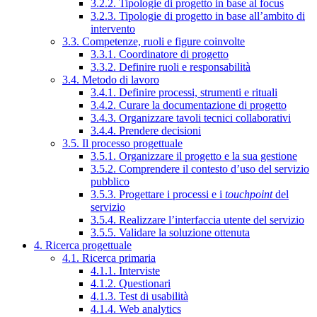
3.2.2. Tipologie di progetto in base al focus
3.2.3. Tipologie di progetto in base all’ambito di
intervento
3.3. Competenze, ruoli e figure coinvolte
3.3.1. Coordinatore di progetto
3.3.2. Definire ruoli e responsabilità
3.4. Metodo di lavoro
3.4.1. Definire processi, strumenti e rituali
3.4.2. Curare la documentazione di progetto
3.4.3. Organizzare tavoli tecnici collaborativi
3.4.4. Prendere decisioni
3.5. Il processo progettuale
3.5.1. Organizzare il progetto e la sua gestione
3.5.2. Comprendere il contesto d’uso del servizio
pubblico
3.5.3. Progettare i processi e i
touchpoint
del
servizio
3.5.4. Realizzare l’interfaccia utente del servizio
3.5.5. Validare la soluzione ottenuta
4. Ricerca progettuale
4.1. Ricerca primaria
4.1.1. Interviste
4.1.2. Questionari
4.1.3. Test di usabilità
4.1.4. Web analytics