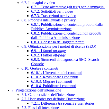
6.7. Immagini e video
6.7.1. Testo alternativo (alt text) per le immagini
6.7.2. Sottotitoli per i video
6.7.3. Trascrizioni per i video
6.8. Proprietà intellettuale e privacy
6.8.1. Pubblicazione di contenuti prodotti dalla
Pubblica Amministrazione
6.8.2. Pubblicazione di contenuti non prodotti
dalla Pubblica Amministrazione
6.8.3. Consenso dei soggetti ritratti
6.9. Ottimizzazione per i motori di ricerca (SEO)
6.9.1. I fattori
on-page
6.9.2. I fattori
off-page
6.9.3. Strumenti di diagnostica SEO: Search
Console
6.10. Gestire i contenuti
6.10.1. L’inventario dei contenuti
6.10.2. Revisionare i contenuti
6.10.3. Migrare i contenuti
6.10.4. Pubblicare i contenuti
7. Progettazione dell’interazione
7.1. Caratteristiche dell’interazione
7.2. User stories per definire l’interazione
7.2.1. Differenza tra scenari e user stories
7.3. Flussi di interazione