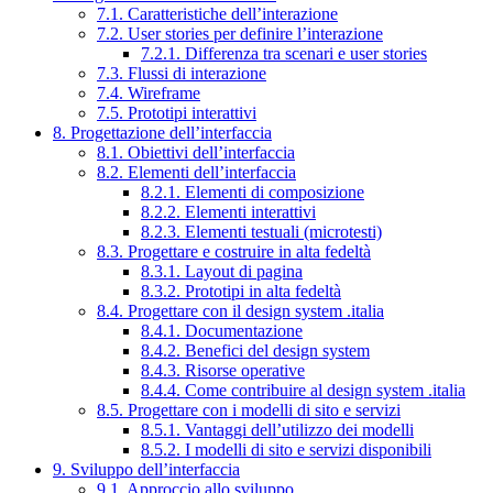
7.1. Caratteristiche dell’interazione
7.2. User stories per definire l’interazione
7.2.1. Differenza tra scenari e user stories
7.3. Flussi di interazione
7.4. Wireframe
7.5. Prototipi interattivi
8. Progettazione dell’interfaccia
8.1. Obiettivi dell’interfaccia
8.2. Elementi dell’interfaccia
8.2.1. Elementi di composizione
8.2.2. Elementi interattivi
8.2.3. Elementi testuali (microtesti)
8.3. Progettare e costruire in alta fedeltà
8.3.1. Layout di pagina
8.3.2. Prototipi in alta fedeltà
8.4. Progettare con il design system .italia
8.4.1. Documentazione
8.4.2. Benefici del design system
8.4.3. Risorse operative
8.4.4. Come contribuire al design system .italia
8.5. Progettare con i modelli di sito e servizi
8.5.1. Vantaggi dell’utilizzo dei modelli
8.5.2. I modelli di sito e servizi disponibili
9. Sviluppo dell’interfaccia
9.1. Approccio allo sviluppo