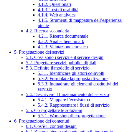
4.1.2. Questionari
4.1.3. Test di usabilità
4.1.4. Web analytics
4.1.5. Strumenti di mappatura dell’esperienza
utente
4.2. Ricerca secondaria
4.2.1. Ricerca documentale
4.2.2. Analisi benchmark
4.2.3. Valutazione euristica
5. Progettazione dei servizi
5.1. Cosa sono i servizi e il service design
5.2. Progettare servizi pubblici digitali
5.3. Definire il modello di servizio
5.3.1. Identificare gli attori coinvolti
5.3.2. Formulare la proposta di valore
5.3.3. Inquadrare gli elementi costitutivi del
servizio
5.4. Descrivere il funzionamento del servizio
5.4.1. Mappare l’ecosistema
5.4.2. Rappresentare i flussi di servizio
5.5. Co-progettare le soluzioni
5.5.1. Workshop di co-progettazione
6. Progettazione dei contenuti
6.1. Cos’è il content design
6.2. Ricerca utente sui contenuti e il linguaggio