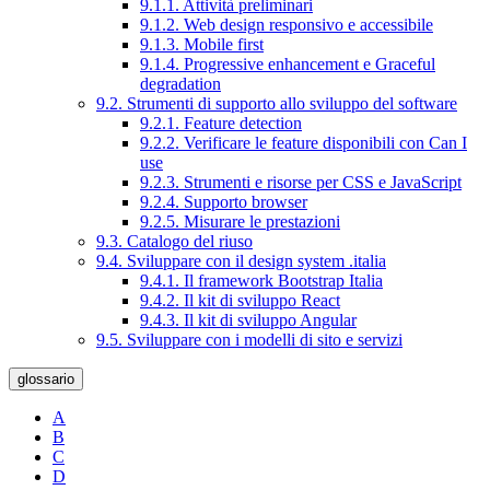
9.1.1. Attività preliminari
9.1.2. Web design responsivo e accessibile
9.1.3. Mobile first
9.1.4. Progressive enhancement e Graceful
degradation
9.2. Strumenti di supporto allo sviluppo del software
9.2.1. Feature detection
9.2.2. Verificare le feature disponibili con Can I
use
9.2.3. Strumenti e risorse per CSS e JavaScript
9.2.4. Supporto browser
9.2.5. Misurare le prestazioni
9.3. Catalogo del riuso
9.4. Sviluppare con il design system .italia
9.4.1. Il framework Bootstrap Italia
9.4.2. Il kit di sviluppo React
9.4.3. Il kit di sviluppo Angular
9.5. Sviluppare con i modelli di sito e servizi
glossario
A
B
C
D