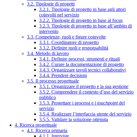
3.2. Tipologie di progetti
3.2.1. Tipologie di progetto in base agli attori
coinvolti nel servizio
3.2.2. Tipologie di progetto in base al focus
3.2.3. Tipologie di progetto in base all’ambito di
intervento
3.3. Competenze, ruoli e figure coinvolte
3.3.1. Coordinatore di progetto
3.3.2. Definire ruoli e responsabilità
3.4. Metodo di lavoro
3.4.1. Definire processi, strumenti e rituali
3.4.2. Curare la documentazione di progetto
3.4.3. Organizzare tavoli tecnici collaborativi
3.4.4. Prendere decisioni
3.5. Il processo progettuale
3.5.1. Organizzare il progetto e la sua gestione
3.5.2. Comprendere il contesto d’uso del servizio
pubblico
3.5.3. Progettare i processi e i
touchpoint
del
servizio
3.5.4. Realizzare l’interfaccia utente del servizio
3.5.5. Validare la soluzione ottenuta
4. Ricerca progettuale
4.1. Ricerca primaria
4.1.1. Interviste