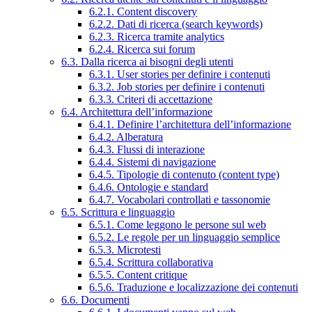
6.2.1. Content discovery
6.2.2. Dati di ricerca (search keywords)
6.2.3. Ricerca tramite analytics
6.2.4. Ricerca sui forum
6.3. Dalla ricerca ai bisogni degli utenti
6.3.1. User stories per definire i contenuti
6.3.2. Job stories per definire i contenuti
6.3.3. Criteri di accettazione
6.4. Architettura dell’informazione
6.4.1. Definire l’architettura dell’informazione
6.4.2. Alberatura
6.4.3. Flussi di interazione
6.4.4. Sistemi di navigazione
6.4.5. Tipologie di contenuto (content type)
6.4.6. Ontologie e standard
6.4.7. Vocabolari controllati e tassonomie
6.5. Scrittura e linguaggio
6.5.1. Come leggono le persone sul web
6.5.2. Le regole per un linguaggio semplice
6.5.3. Microtesti
6.5.4. Scrittura collaborativa
6.5.5. Content critique
6.5.6. Traduzione e localizzazione dei contenuti
6.6. Documenti