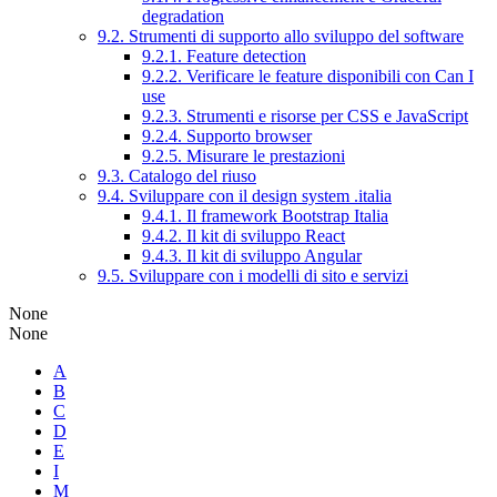
degradation
9.2. Strumenti di supporto allo sviluppo del software
9.2.1. Feature detection
9.2.2. Verificare le feature disponibili con Can I
use
9.2.3. Strumenti e risorse per CSS e JavaScript
9.2.4. Supporto browser
9.2.5. Misurare le prestazioni
9.3. Catalogo del riuso
9.4. Sviluppare con il design system .italia
9.4.1. Il framework Bootstrap Italia
9.4.2. Il kit di sviluppo React
9.4.3. Il kit di sviluppo Angular
9.5. Sviluppare con i modelli di sito e servizi
None
None
A
B
C
D
E
I
M