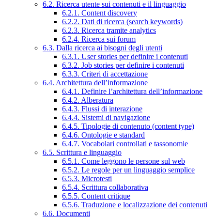
6.2. Ricerca utente sui contenuti e il linguaggio
6.2.1. Content discovery
6.2.2. Dati di ricerca (search keywords)
6.2.3. Ricerca tramite analytics
6.2.4. Ricerca sui forum
6.3. Dalla ricerca ai bisogni degli utenti
6.3.1. User stories per definire i contenuti
6.3.2. Job stories per definire i contenuti
6.3.3. Criteri di accettazione
6.4. Architettura dell’informazione
6.4.1. Definire l’architettura dell’informazione
6.4.2. Alberatura
6.4.3. Flussi di interazione
6.4.4. Sistemi di navigazione
6.4.5. Tipologie di contenuto (content type)
6.4.6. Ontologie e standard
6.4.7. Vocabolari controllati e tassonomie
6.5. Scrittura e linguaggio
6.5.1. Come leggono le persone sul web
6.5.2. Le regole per un linguaggio semplice
6.5.3. Microtesti
6.5.4. Scrittura collaborativa
6.5.5. Content critique
6.5.6. Traduzione e localizzazione dei contenuti
6.6. Documenti