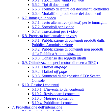
6.6.1. I documenti vanno sul web
6.6.2. Tipi di documenti
6.6.3. Formato di lettura dei documenti elettronici
6.6.4. Modalità di produzione dei documenti
6.7. Immagini e video
6.7.1. Testo alternativo (alt text) per le immagini
6.7.2. Sottotitoli per i video
6.7.3. Trascrizioni per i video
6.8. Proprietà intellettuale e privacy
6.8.1. Pubblicazione di contenuti prodotti dalla
Pubblica Amministrazione
6.8.2. Pubblicazione di contenuti non prodotti
dalla Pubblica Amministrazione
6.8.3. Consenso dei soggetti ritratti
6.9. Ottimizzazione per i motori di ricerca (SEO)
6.9.1. I fattori
on-page
6.9.2. I fattori
off-page
6.9.3. Strumenti di diagnostica SEO: Search
Console
6.10. Gestire i contenuti
6.10.1. L’inventario dei contenuti
6.10.2. Revisionare i contenuti
6.10.3. Migrare i contenuti
6.10.4. Pubblicare i contenuti
7. Progettazione dell’interazione