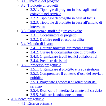
3.1. Obiettivi del progetto
3.2. Tipologie di progetti
3.2.1. Tipologie di progetto in base agli attori
coinvolti nel servizio
3.2.2. Tipologie di progetto in base al focus
3.2.3. Tipologie di progetto in base all’ambito di
intervento
3.3. Competenze, ruoli e figure coinvolte
3.3.1. Coordinatore di progetto
3.3.2. Definire ruoli e responsabilità
3.4. Metodo di lavoro
3.4.1. Definire processi, strumenti e rituali
3.4.2. Curare la documentazione di progetto
3.4.3. Organizzare tavoli tecnici collaborativi
3.4.4. Prendere decisioni
3.5. Il processo progettuale
3.5.1. Organizzare il progetto e la sua gestione
3.5.2. Comprendere il contesto d’uso del servizio
pubblico
3.5.3. Progettare i processi e i
touchpoint
del
servizio
3.5.4. Realizzare l’interfaccia utente del servizio
3.5.5. Validare la soluzione ottenuta
4. Ricerca progettuale
4.1. Ricerca primaria