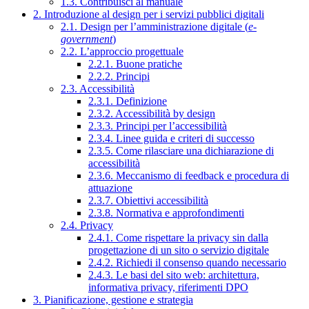
1.3. Contribuisci al manuale
2. Introduzione al design per i servizi pubblici digitali
2.1. Design per l’amministrazione digitale (
e-
government
)
2.2. L’approccio progettuale
2.2.1. Buone pratiche
2.2.2. Principi
2.3. Accessibilità
2.3.1. Definizione
2.3.2. Accessibilità by design
2.3.3. Principi per l’accessibilità
2.3.4. Linee guida e criteri di successo
2.3.5. Come rilasciare una dichiarazione di
accessibilità
2.3.6. Meccanismo di feedback e procedura di
attuazione
2.3.7. Obiettivi accessibilità
2.3.8. Normativa e approfondimenti
2.4. Privacy
2.4.1. Come rispettare la privacy sin dalla
progettazione di un sito o servizio digitale
2.4.2. Richiedi il consenso quando necessario
2.4.3. Le basi del sito web: architettura,
informativa privacy, riferimenti DPO
3. Pianificazione, gestione e strategia