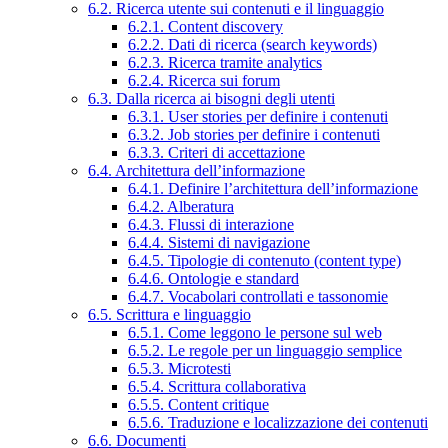
6.2. Ricerca utente sui contenuti e il linguaggio
6.2.1. Content discovery
6.2.2. Dati di ricerca (search keywords)
6.2.3. Ricerca tramite analytics
6.2.4. Ricerca sui forum
6.3. Dalla ricerca ai bisogni degli utenti
6.3.1. User stories per definire i contenuti
6.3.2. Job stories per definire i contenuti
6.3.3. Criteri di accettazione
6.4. Architettura dell’informazione
6.4.1. Definire l’architettura dell’informazione
6.4.2. Alberatura
6.4.3. Flussi di interazione
6.4.4. Sistemi di navigazione
6.4.5. Tipologie di contenuto (content type)
6.4.6. Ontologie e standard
6.4.7. Vocabolari controllati e tassonomie
6.5. Scrittura e linguaggio
6.5.1. Come leggono le persone sul web
6.5.2. Le regole per un linguaggio semplice
6.5.3. Microtesti
6.5.4. Scrittura collaborativa
6.5.5. Content critique
6.5.6. Traduzione e localizzazione dei contenuti
6.6. Documenti