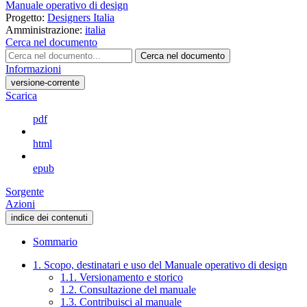
Manuale operativo di design
Progetto:
Designers Italia
Amministrazione:
italia
Cerca nel documento
Cerca nel documento
Informazioni
versione-corrente
Scarica
pdf
html
epub
Sorgente
Azioni
indice dei contenuti
Sommario
1. Scopo, destinatari e uso del Manuale operativo di design
1.1. Versionamento e storico
1.2. Consultazione del manuale
1.3. Contribuisci al manuale