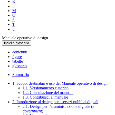
E
I
M
O
S
T
U
Manuale operativo di design
indici e glossario
contenuti
figure
tabelle
glossario
Sommario
1. Scopo, destinatari e uso del Manuale operativo di design
1.1. Versionamento e storico
1.2. Consultazione del manuale
1.3. Contribuisci al manuale
2. Introduzione al design per i servizi pubblici digitali
2.1. Design per l’amministrazione digitale (
e-
government
)