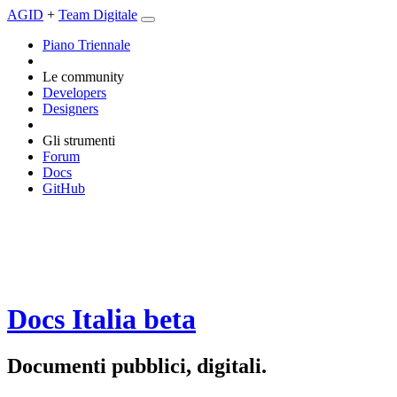
AGID
+
Team Digitale
Piano Triennale
Le community
Developers
Designers
Gli strumenti
Forum
Docs
GitHub
Docs Italia
beta
Documenti pubblici, digitali.