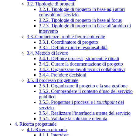
3.2. Tipologie di progetti
3.2.1. Tipologie di progetto in base agli attori
coinvolti nel servizio
3.2.2. Tipologie di progetto in base al focus
3.2.3. Tipologie di progetto in base all’ambito di
intervento
3.3. Competenze, ruoli e figure coinvolte
3.3.1. Coordinatore di progetto
3.3.2. Definire ruoli e responsabilità
3.4. Metodo di lavoro
3.4.1. Definire processi, strumenti e rituali
3.4.2. Curare la documentazione di progetto
3.4.3. Organizzare tavoli tecnici collaborativi
3.4.4. Prendere decisioni
3.5. Il processo progettuale
3.5.1. Organizzare il progetto e la sua gestione
3.5.2. Comprendere il contesto d’uso del servizio
pubblico
3.5.3. Progettare i processi e i
touchpoint
del
servizio
3.5.4. Realizzare l’interfaccia utente del servizio
3.5.5. Validare la soluzione ottenuta
4. Ricerca progettuale
4.1. Ricerca primaria
4.1.1. Interviste