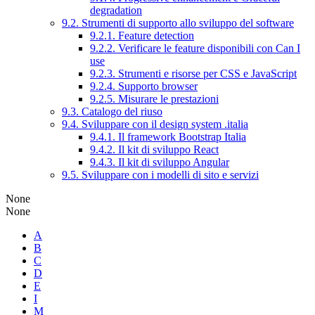
degradation
9.2. Strumenti di supporto allo sviluppo del software
9.2.1. Feature detection
9.2.2. Verificare le feature disponibili con Can I
use
9.2.3. Strumenti e risorse per CSS e JavaScript
9.2.4. Supporto browser
9.2.5. Misurare le prestazioni
9.3. Catalogo del riuso
9.4. Sviluppare con il design system .italia
9.4.1. Il framework Bootstrap Italia
9.4.2. Il kit di sviluppo React
9.4.3. Il kit di sviluppo Angular
9.5. Sviluppare con i modelli di sito e servizi
None
None
A
B
C
D
E
I
M