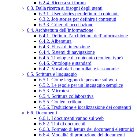
6.2.4. Ricerca sui forum
6.3. Dalla ricerca ai bisogni degli utenti
6.3.1. User stories per definire i contenuti
6.3.2. Job stories per definire i contenuti
6.3.3. Criteri di accettazione
6.4. Architettura dell’informazione
6.4.1. Definire l’architettura dell’informazione
6.4.2. Alberatura
6.4.3. Flussi di interazione
6.4.4. Sistemi di navigazione
6.4.5. Tipologie di contenuto (content type)
6.4.6. Ontologie e standard
6.4.7. Vocabolari controllati e tassonomie
6.5. Scrittura e linguaggio
6.5.1. Come leggono le persone sul web
6.5.2. Le regole per un linguaggio semplice
6.5.3. Microtesti
6.5.4. Scrittura collaborativa
6.5.5. Content critique
6.5.6. Traduzione e localizzazione dei contenuti
6.6. Documenti
6.6.1. I documenti vanno sul web
6.6.2. Tipi di documenti
6.6.3. Formato di lettura dei documenti elettronici
6.6.4. Modalità di produzione dei documenti