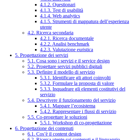
4.1.2. Questionari
4.1.3. Test di usabilità
4.1.4. Web analytics
4.1.5. Strumenti di mappatura dell’esperienza
utente
4.2. Ricerca secondaria
4.2.1. Ricerca documentale
4.2.2. Analisi benchmark
4.2.3. Valutazione euristica
5. Progettazione dei servizi
5.1. Cosa sono i servizi e il service design
5.2. Progettare servizi pubblici digitali
5.3. Definire il modello di servizio
5.3.1. Identificare gli attori coinvolti
5.3.2. Formulare la proposta di valore
5.3.3. Inquadrare gli elementi costitutivi del
servizio
5.4. Descrivere il funzionamento del servizio
5.4.1. Mappare l’ecosistema
5.4.2. Rappresentare i flussi di servizio
5.5. Co-progettare le soluzioni
5.5.1. Workshop di co-progettazione
6. Progettazione dei contenuti
6.1. Cos’è il content design
6.2. Ricerca utente sui contenuti e il linguaggio