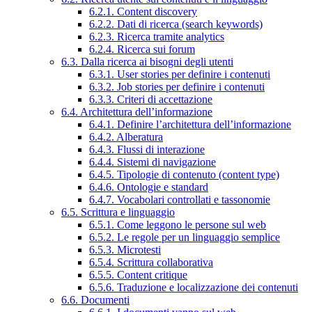
6.2.1. Content discovery
6.2.2. Dati di ricerca (search keywords)
6.2.3. Ricerca tramite analytics
6.2.4. Ricerca sui forum
6.3. Dalla ricerca ai bisogni degli utenti
6.3.1. User stories per definire i contenuti
6.3.2. Job stories per definire i contenuti
6.3.3. Criteri di accettazione
6.4. Architettura dell’informazione
6.4.1. Definire l’architettura dell’informazione
6.4.2. Alberatura
6.4.3. Flussi di interazione
6.4.4. Sistemi di navigazione
6.4.5. Tipologie di contenuto (content type)
6.4.6. Ontologie e standard
6.4.7. Vocabolari controllati e tassonomie
6.5. Scrittura e linguaggio
6.5.1. Come leggono le persone sul web
6.5.2. Le regole per un linguaggio semplice
6.5.3. Microtesti
6.5.4. Scrittura collaborativa
6.5.5. Content critique
6.5.6. Traduzione e localizzazione dei contenuti
6.6. Documenti