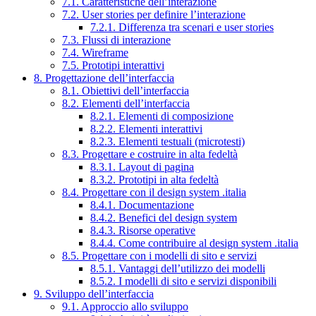
7.1. Caratteristiche dell’interazione
7.2. User stories per definire l’interazione
7.2.1. Differenza tra scenari e user stories
7.3. Flussi di interazione
7.4. Wireframe
7.5. Prototipi interattivi
8. Progettazione dell’interfaccia
8.1. Obiettivi dell’interfaccia
8.2. Elementi dell’interfaccia
8.2.1. Elementi di composizione
8.2.2. Elementi interattivi
8.2.3. Elementi testuali (microtesti)
8.3. Progettare e costruire in alta fedeltà
8.3.1. Layout di pagina
8.3.2. Prototipi in alta fedeltà
8.4. Progettare con il design system .italia
8.4.1. Documentazione
8.4.2. Benefici del design system
8.4.3. Risorse operative
8.4.4. Come contribuire al design system .italia
8.5. Progettare con i modelli di sito e servizi
8.5.1. Vantaggi dell’utilizzo dei modelli
8.5.2. I modelli di sito e servizi disponibili
9. Sviluppo dell’interfaccia
9.1. Approccio allo sviluppo