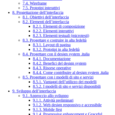
7.4. Wireframe
7.5. Prototipi interattivi
8. Progettazione dell’interfaccia
8.1. Obiettivi dell’interfaccia
8.2. Elementi dell’interfaccia
8.2.1. Elementi di composizione
8.2.2. Elementi interattivi
8.2.3. Elementi testuali (microtesti)
8.3. Progettare e costruire in alta fedeltà
8.3.1. Layout di pagina
8.3.2. Prototipi in alta fedeltà
8.4. Progettare con il design system .italia
8.4.1. Documentazione
8.4.2. Benefici del design system
8.4.3. Risorse operative
8.4.4. Come contribuire al design system .italia
8.5. Progettare con i modelli di sito e servizi
8.5.1. Vantaggi dell’utilizzo dei modelli
8.5.2. I modelli di sito e servizi disponibili
9. Sviluppo dell’interfaccia
9.1. Approccio allo sviluppo
9.1.1. Attività preliminari
9.1.2. Web design responsivo e accessibile
9.1.3. Mobile first
9.1.4. Progressive enhancement e Graceful