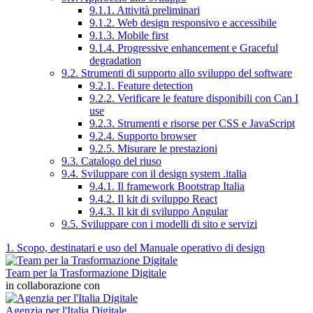
9.1.1. Attività preliminari
9.1.2. Web design responsivo e accessibile
9.1.3. Mobile first
9.1.4. Progressive enhancement e Graceful
degradation
9.2. Strumenti di supporto allo sviluppo del software
9.2.1. Feature detection
9.2.2. Verificare le feature disponibili con Can I
use
9.2.3. Strumenti e risorse per CSS e JavaScript
9.2.4. Supporto browser
9.2.5. Misurare le prestazioni
9.3. Catalogo del riuso
9.4. Sviluppare con il design system .italia
9.4.1. Il framework Bootstrap Italia
9.4.2. Il kit di sviluppo React
9.4.3. Il kit di sviluppo Angular
9.5. Sviluppare con i modelli di sito e servizi
1. Scopo, destinatari e uso del Manuale operativo di design
Team per la Trasformazione Digitale
in collaborazione con
Agenzia per l'Italia Digitale