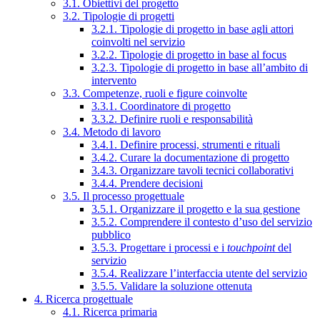
3.1. Obiettivi del progetto
3.2. Tipologie di progetti
3.2.1. Tipologie di progetto in base agli attori
coinvolti nel servizio
3.2.2. Tipologie di progetto in base al focus
3.2.3. Tipologie di progetto in base all’ambito di
intervento
3.3. Competenze, ruoli e figure coinvolte
3.3.1. Coordinatore di progetto
3.3.2. Definire ruoli e responsabilità
3.4. Metodo di lavoro
3.4.1. Definire processi, strumenti e rituali
3.4.2. Curare la documentazione di progetto
3.4.3. Organizzare tavoli tecnici collaborativi
3.4.4. Prendere decisioni
3.5. Il processo progettuale
3.5.1. Organizzare il progetto e la sua gestione
3.5.2. Comprendere il contesto d’uso del servizio
pubblico
3.5.3. Progettare i processi e i
touchpoint
del
servizio
3.5.4. Realizzare l’interfaccia utente del servizio
3.5.5. Validare la soluzione ottenuta
4. Ricerca progettuale
4.1. Ricerca primaria