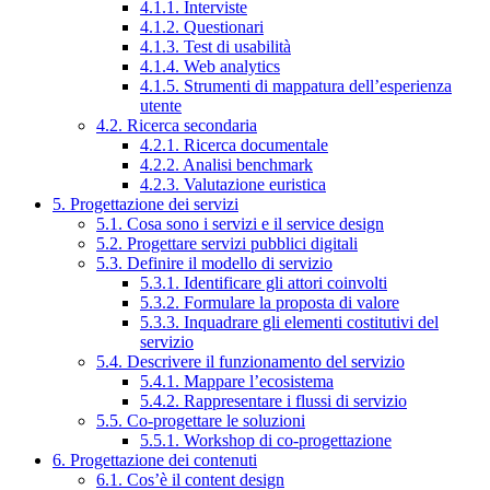
4.1.1. Interviste
4.1.2. Questionari
4.1.3. Test di usabilità
4.1.4. Web analytics
4.1.5. Strumenti di mappatura dell’esperienza
utente
4.2. Ricerca secondaria
4.2.1. Ricerca documentale
4.2.2. Analisi benchmark
4.2.3. Valutazione euristica
5. Progettazione dei servizi
5.1. Cosa sono i servizi e il service design
5.2. Progettare servizi pubblici digitali
5.3. Definire il modello di servizio
5.3.1. Identificare gli attori coinvolti
5.3.2. Formulare la proposta di valore
5.3.3. Inquadrare gli elementi costitutivi del
servizio
5.4. Descrivere il funzionamento del servizio
5.4.1. Mappare l’ecosistema
5.4.2. Rappresentare i flussi di servizio
5.5. Co-progettare le soluzioni
5.5.1. Workshop di co-progettazione
6. Progettazione dei contenuti
6.1. Cos’è il content design