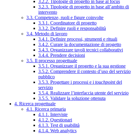
3.2.2. Tipologie di progetto in base al focus
3.2.3. Tipologie di progetto in base all’ambito di
intervento
3.3. Competenze, ruoli e figure coinvolte
3.3.1. Coordinatore di progetto
3.3.2. Definire ruoli e responsabilità
3.4. Metodo di lavoro
3.4.1. Definire processi, strumenti e rituali
3.4.2. Curare la documentazione di progetto
3.4.3. Organizzare tavoli tecnici collaborativi
3.4.4. Prendere decisioni
3.5. Il processo progettuale
3.5.1. Organizzare il progetto e la sua gestione
3.5.2. Comprendere il contesto d’uso del servizio
pubblico
3.5.3. Progettare i processi e i
touchpoint
del
servizio
3.5.4. Realizzare l’interfaccia utente del servizio
3.5.5. Validare la soluzione ottenuta
4. Ricerca progettuale
4.1. Ricerca primaria
4.1.1. Interviste
4.1.2. Questionari
4.1.3. Test di usabilità
4.1.4. Web analytics