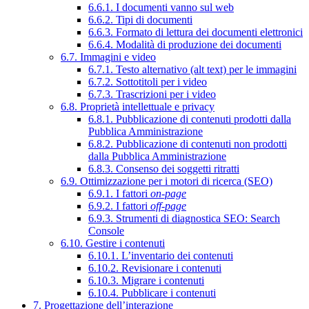
6.6.1. I documenti vanno sul web
6.6.2. Tipi di documenti
6.6.3. Formato di lettura dei documenti elettronici
6.6.4. Modalità di produzione dei documenti
6.7. Immagini e video
6.7.1. Testo alternativo (alt text) per le immagini
6.7.2. Sottotitoli per i video
6.7.3. Trascrizioni per i video
6.8. Proprietà intellettuale e privacy
6.8.1. Pubblicazione di contenuti prodotti dalla
Pubblica Amministrazione
6.8.2. Pubblicazione di contenuti non prodotti
dalla Pubblica Amministrazione
6.8.3. Consenso dei soggetti ritratti
6.9. Ottimizzazione per i motori di ricerca (SEO)
6.9.1. I fattori
on-page
6.9.2. I fattori
off-page
6.9.3. Strumenti di diagnostica SEO: Search
Console
6.10. Gestire i contenuti
6.10.1. L’inventario dei contenuti
6.10.2. Revisionare i contenuti
6.10.3. Migrare i contenuti
6.10.4. Pubblicare i contenuti
7. Progettazione dell’interazione