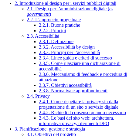
2. Introduzione al design per i servizi pubblici digitali
2.1. Design per l’amministrazione digitale (
e-
government
)
2.2. L’approccio progettuale
2.2.1. Buone pratiche
2.2.2. Principi
2.3. Accessibilità
2.3.1. Definizione
2.3.2. Accessibilità by design
2.3.3. Principi per l’accessibilità
2.3.4. Linee guida e criteri di successo
2.3.5. Come rilasciare una dichiarazione di
accessibilità
2.3.6. Meccanismo di feedback e procedura di
attuazione
2.3.7. Obiettivi accessibilità
2.3.8. Normativa e approfondimenti
2.4. Privacy
2.4.1. Come rispettare la privacy sin dalla
progettazione di un sito o servizio digitale
2.4.2. Richiedi il consenso quando necessario
2.4.3. Le basi del sito web: architettura,
informativa privacy, riferimenti DPO
3. Pianificazione, gestione e strategia
3.1. Obiettivi del progetto