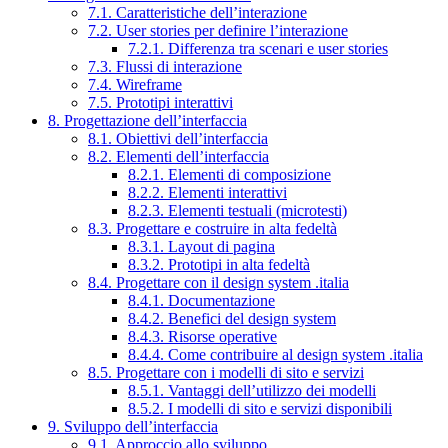
7.1. Caratteristiche dell’interazione
7.2. User stories per definire l’interazione
7.2.1. Differenza tra scenari e user stories
7.3. Flussi di interazione
7.4. Wireframe
7.5. Prototipi interattivi
8. Progettazione dell’interfaccia
8.1. Obiettivi dell’interfaccia
8.2. Elementi dell’interfaccia
8.2.1. Elementi di composizione
8.2.2. Elementi interattivi
8.2.3. Elementi testuali (microtesti)
8.3. Progettare e costruire in alta fedeltà
8.3.1. Layout di pagina
8.3.2. Prototipi in alta fedeltà
8.4. Progettare con il design system .italia
8.4.1. Documentazione
8.4.2. Benefici del design system
8.4.3. Risorse operative
8.4.4. Come contribuire al design system .italia
8.5. Progettare con i modelli di sito e servizi
8.5.1. Vantaggi dell’utilizzo dei modelli
8.5.2. I modelli di sito e servizi disponibili
9. Sviluppo dell’interfaccia
9.1. Approccio allo sviluppo