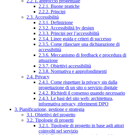
2.2. L’approccio progettuale
2.2.1. Buone pratiche
2.2.2. Principi
2.3. Accessibilità
2.3.1. Definizione
2.3.2. Accessibilità by design
2.3.3. Principi per l’accessibilità
2.3.4. Linee guida e criteri di successo
2.3.5. Come rilasciare una dichiarazione di
accessibilità
2.3.6. Meccanismo di feedback e procedura di
attuazione
2.3.7. Obiettivi accessibilità
2.3.8. Normativa e approfondimenti
2.4. Privacy
2.4.1. Come rispettare la privacy sin dalla
progettazione di un sito o servizio digitale
2.4.2. Richiedi il consenso quando necessario
2.4.3. Le basi del sito web: architettura,
informativa privacy, riferimenti DPO
3. Pianificazione, gestione e strategia
3.1. Obiettivi del progetto
3.2. Tipologie di progetti
3.2.1. Tipologie di progetto in base agli attori
coinvolti nel servizio