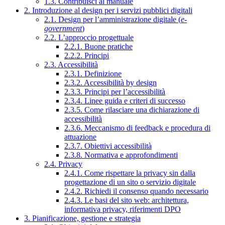
1.3. Contribuisci al manuale
2. Introduzione al design per i servizi pubblici digitali
2.1. Design per l’amministrazione digitale (
e-
government
)
2.2. L’approccio progettuale
2.2.1. Buone pratiche
2.2.2. Principi
2.3. Accessibilità
2.3.1. Definizione
2.3.2. Accessibilità by design
2.3.3. Principi per l’accessibilità
2.3.4. Linee guida e criteri di successo
2.3.5. Come rilasciare una dichiarazione di
accessibilità
2.3.6. Meccanismo di feedback e procedura di
attuazione
2.3.7. Obiettivi accessibilità
2.3.8. Normativa e approfondimenti
2.4. Privacy
2.4.1. Come rispettare la privacy sin dalla
progettazione di un sito o servizio digitale
2.4.2. Richiedi il consenso quando necessario
2.4.3. Le basi del sito web: architettura,
informativa privacy, riferimenti DPO
3. Pianificazione, gestione e strategia