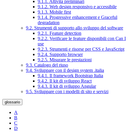
9.1.1. Attività preliminari
9.1.2. Web design responsivo e accessibile
9.1.3. Mobile first
9.1.4. Progressive enhancement e Graceful
degradation
9.2. Strumenti di supporto allo sviluppo del software
9.2.1. Feature detection
9.2.2. Verificare le feature disponibili con Can I
use
9.2.3. Strumenti e risorse per CSS e JavaScript
9.2.4. Supporto browser
9.2.5. Misurare le prestazioni
9.3. Catalogo del riuso
9.4. Sviluppare con il design system .italia
9.4.1. Il framework Bootstrap Italia
9.4.2. Il kit di sviluppo React
9.4.3. Il kit di sviluppo Angular
9.5. Sviluppare con i modelli di sito e servizi
glossario
A
B
C
D