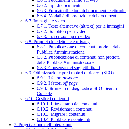
6.6.1. I documenti vanno sul web
6.6.2. Tipi di documenti
6.6.3. Formato di lettura dei documenti elettronici
6.6.4. Modalità di produzione dei documenti
6.7. Immagini e video
6.7.1. Testo alternativo (alt text) per le immagini
6.7.2. Sottotitoli per i video
6.7.3. Trascrizioni per i video
6.8. Proprietà intellettuale e privacy
6.8.1. Pubblicazione di contenuti prodotti dalla
Pubblica Amministrazione
6.8.2. Pubblicazione di contenuti non prodotti
dalla Pubblica Amministrazione
6.8.3. Consenso dei soggetti ritratti
6.9. Ottimizzazione per i motori di ricerca (SEO)
6.9.1. I fattori
on-page
6.9.2. I fattori
off-page
6.9.3. Strumenti di diagnostica SEO: Search
Console
6.10. Gestire i contenuti
6.10.1. L’inventario dei contenuti
6.10.2. Revisionare i contenuti
6.10.3. Migrare i contenuti
6.10.4. Pubblicare i contenuti
7. Progettazione dell’interazione