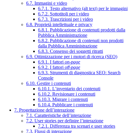
6.7. Immagini e video
6.7.1. Testo alternativo (alt text) per le immagini
6.7.2. Sottotitoli per i video
6.7.3. Trascrizioni per i video
6.8. Proprietà intellettuale e privacy
6.8.1. Pubblicazione di contenuti prodotti dalla
Pubblica Amministrazione
6.8.2. Pubblicazione di contenuti non prodotti
dalla Pubblica Amministrazione
6.8.3. Consenso dei soggetti ritratti
6.9. Ottimizzazione per i motori di ricerca (SEO)
6.9.1. I fattori
on-page
6.9.2. I fattori
off-page
6.9.3. Strumenti di diagnostica SEO: Search
Console
6.10. Gestire i contenuti
6.10.1. L’inventario dei contenuti
6.10.2. Revisionare i contenuti
6.10.3. Migrare i contenuti
6.10.4. Pubblicare i contenuti
7. Progettazione dell’interazione
7.1. Caratteristiche dell’interazione
7.2. User stories per definire l’interazione
7.2.1. Differenza tra scenari e user stories
7.3. Flussi di interazione