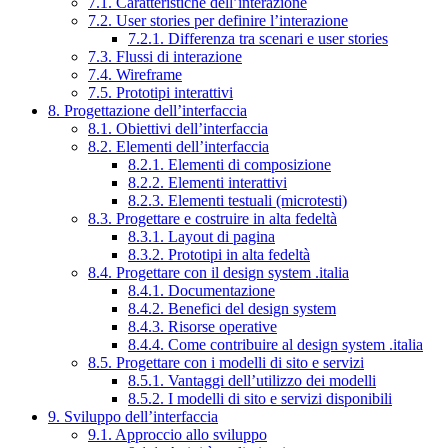
7.1. Caratteristiche dell’interazione
7.2. User stories per definire l’interazione
7.2.1. Differenza tra scenari e user stories
7.3. Flussi di interazione
7.4. Wireframe
7.5. Prototipi interattivi
8. Progettazione dell’interfaccia
8.1. Obiettivi dell’interfaccia
8.2. Elementi dell’interfaccia
8.2.1. Elementi di composizione
8.2.2. Elementi interattivi
8.2.3. Elementi testuali (microtesti)
8.3. Progettare e costruire in alta fedeltà
8.3.1. Layout di pagina
8.3.2. Prototipi in alta fedeltà
8.4. Progettare con il design system .italia
8.4.1. Documentazione
8.4.2. Benefici del design system
8.4.3. Risorse operative
8.4.4. Come contribuire al design system .italia
8.5. Progettare con i modelli di sito e servizi
8.5.1. Vantaggi dell’utilizzo dei modelli
8.5.2. I modelli di sito e servizi disponibili
9. Sviluppo dell’interfaccia
9.1. Approccio allo sviluppo