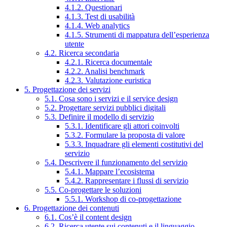
4.1.2. Questionari
4.1.3. Test di usabilità
4.1.4. Web analytics
4.1.5. Strumenti di mappatura dell’esperienza
utente
4.2. Ricerca secondaria
4.2.1. Ricerca documentale
4.2.2. Analisi benchmark
4.2.3. Valutazione euristica
5. Progettazione dei servizi
5.1. Cosa sono i servizi e il service design
5.2. Progettare servizi pubblici digitali
5.3. Definire il modello di servizio
5.3.1. Identificare gli attori coinvolti
5.3.2. Formulare la proposta di valore
5.3.3. Inquadrare gli elementi costitutivi del
servizio
5.4. Descrivere il funzionamento del servizio
5.4.1. Mappare l’ecosistema
5.4.2. Rappresentare i flussi di servizio
5.5. Co-progettare le soluzioni
5.5.1. Workshop di co-progettazione
6. Progettazione dei contenuti
6.1. Cos’è il content design
6.2. Ricerca utente sui contenuti e il linguaggio