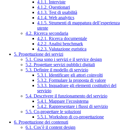
4.1.1. Interviste
4.1.2. Questionari
4.1.3. Test di usabilità
4.1.4. Web analytics
4.1.5. Strumenti di mappatura dell’esperienza
utente
4.2. Ricerca secondaria
4.2.1. Ricerca documentale
4.2.2. Analisi benchmark
4.2.3. Valutazione euristica
5. Progettazione dei servizi
5.1. Cosa sono i servizi e il service design
5.2. Progettare servizi pubblici digitali
5.3. Definire il modello di servizio
5.3.1. Identificare gli attori coinvolti
5.3.2. Formulare la proposta di valore
5.3.3. Inquadrare gli elementi costitutivi del
servizio
5.4. Descrivere il funzionamento del servizio
5.4.1. Mappare l’ecosistema
5.4.2. Rappresentare i flussi di servizio
5.5. Co-progettare le soluzioni
5.5.1. Workshop di co-progettazione
6. Progettazione dei contenuti
6.1. Cos’è il content design