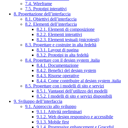
7.4. Wireframe
7.5. Prototipi interattivi
8. Progettazione dell’interfaccia
8.1. Obiettivi dell’interfaccia
8.2. Elementi dell’interfaccia
8.2.1. Elementi di composizione
8.2.2. Elementi interattivi
8.2.3. Elementi testuali (microtesti)
8.3. Progettare e costruire in alta fedeltà
8.3.1. Layout di pagina
8.3.2. Prototipi in alta fedeltà
8.4. Progettare con il design system .italia
8.4.1. Documentazione
8.4.2. Benefici del design system
8.4.3. Risorse operative
8.4.4. Come contribuire al design system .italia
8.5. Progettare con i modelli di sito e servizi
8.5.1. Vantaggi dell’utilizzo dei modelli
8.5.2. I modelli di sito e servizi disponibili
9. Sviluppo dell’interfaccia
9.1. Approccio allo sviluppo
9.1.1. Attività preliminari
9.1.2. Web design responsivo e accessibile
9.1.3. Mobile first
9.1.4. Progressive enhancement e Graceful