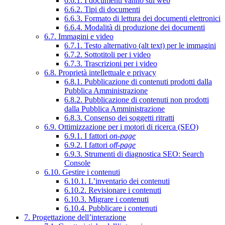
6.6.1. I documenti vanno sul web
6.6.2. Tipi di documenti
6.6.3. Formato di lettura dei documenti elettronici
6.6.4. Modalità di produzione dei documenti
6.7. Immagini e video
6.7.1. Testo alternativo (alt text) per le immagini
6.7.2. Sottotitoli per i video
6.7.3. Trascrizioni per i video
6.8. Proprietà intellettuale e privacy
6.8.1. Pubblicazione di contenuti prodotti dalla
Pubblica Amministrazione
6.8.2. Pubblicazione di contenuti non prodotti
dalla Pubblica Amministrazione
6.8.3. Consenso dei soggetti ritratti
6.9. Ottimizzazione per i motori di ricerca (SEO)
6.9.1. I fattori
on-page
6.9.2. I fattori
off-page
6.9.3. Strumenti di diagnostica SEO: Search
Console
6.10. Gestire i contenuti
6.10.1. L’inventario dei contenuti
6.10.2. Revisionare i contenuti
6.10.3. Migrare i contenuti
6.10.4. Pubblicare i contenuti
7. Progettazione dell’interazione