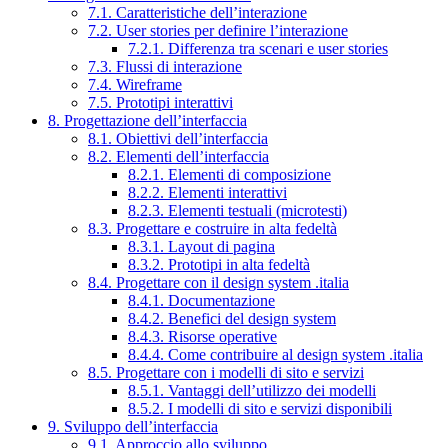
7.1. Caratteristiche dell’interazione
7.2. User stories per definire l’interazione
7.2.1. Differenza tra scenari e user stories
7.3. Flussi di interazione
7.4. Wireframe
7.5. Prototipi interattivi
8. Progettazione dell’interfaccia
8.1. Obiettivi dell’interfaccia
8.2. Elementi dell’interfaccia
8.2.1. Elementi di composizione
8.2.2. Elementi interattivi
8.2.3. Elementi testuali (microtesti)
8.3. Progettare e costruire in alta fedeltà
8.3.1. Layout di pagina
8.3.2. Prototipi in alta fedeltà
8.4. Progettare con il design system .italia
8.4.1. Documentazione
8.4.2. Benefici del design system
8.4.3. Risorse operative
8.4.4. Come contribuire al design system .italia
8.5. Progettare con i modelli di sito e servizi
8.5.1. Vantaggi dell’utilizzo dei modelli
8.5.2. I modelli di sito e servizi disponibili
9. Sviluppo dell’interfaccia
9.1. Approccio allo sviluppo