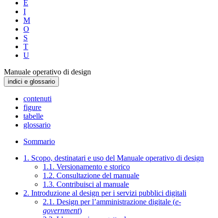
E
I
M
O
S
T
U
Manuale operativo di design
indici e glossario
contenuti
figure
tabelle
glossario
Sommario
1. Scopo, destinatari e uso del Manuale operativo di design
1.1. Versionamento e storico
1.2. Consultazione del manuale
1.3. Contribuisci al manuale
2. Introduzione al design per i servizi pubblici digitali
2.1. Design per l’amministrazione digitale (
e-
government
)