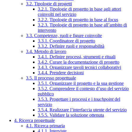
3.2. Tipologie di progetti
3.2.1. Tipologie di progetto in base agli attori
coinvolti nel servizio
3.2.2. Tipologie di progetto in base al focus
3.2.3. Tipologie di progetto in base all’ambito di
intervento
3.3. Competenze, ruoli e figure coinvolte
3.3.1. Coordinatore di progetto
3.3.2. Definire ruoli e responsabilità
3.4. Metodo di lavoro
3.4.1. Definire processi, strumenti e rituali
3.4.2. Curare la documentazione di progetto
3.4.3. Organizzare tavoli tecnici collaborativi
3.4.4. Prendere decisioni
3.5. Il processo progettuale
3.5.1. Organizzare il progetto e la sua gestione
3.5.2. Comprendere il contesto d’uso del servizio
pubblico
3.5.3. Progettare i processi e i
touchpoint
del
servizio
3.5.4. Realizzare l’interfaccia utente del servizio
3.5.5. Validare la soluzione ottenuta
4. Ricerca progettuale
4.1. Ricerca primaria
4.1.1. Interviste