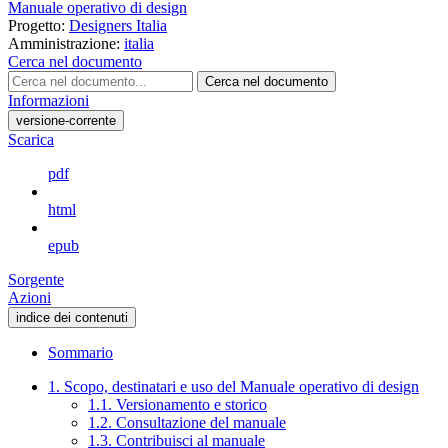
Manuale operativo di design
Progetto:
Designers Italia
Amministrazione:
italia
Cerca nel documento
Cerca nel documento
Informazioni
versione-corrente
Scarica
pdf
html
epub
Sorgente
Azioni
indice dei contenuti
Sommario
1. Scopo, destinatari e uso del Manuale operativo di design
1.1. Versionamento e storico
1.2. Consultazione del manuale
1.3. Contribuisci al manuale