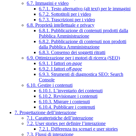
6.7. Immagini e video
6.7.1. Testo alternativo (alt text) per le immagini
6.7.2. Sottotitoli per i video
6.7.3. Trascrizioni per i video
6.8. Proprietà intellettuale e privacy
6.8.1. Pubblicazione di contenuti prodotti dalla
Pubblica Amministrazione
6.8.2. Pubblicazione di contenuti non prodotti
dalla Pubblica Amministrazione
6.8.3. Consenso dei soggetti ritratti
6.9. Ottimizzazione per i motori di ricerca (SEO)
6.9.1. I fattori
on-page
6.9.2. I fattori
off-page
6.9.3. Strumenti di diagnostica SEO: Search
Console
6.10. Gestire i contenuti
6.10.1. L’inventario dei contenuti
6.10.2. Revisionare i contenuti
6.10.3. Migrare i contenuti
6.10.4. Pubblicare i contenuti
7. Progettazione dell’interazione
7.1. Caratteristiche dell’interazione
7.2. User stories per definire l’interazione
7.2.1. Differenza tra scenari e user stories
7.3. Flussi di interazione