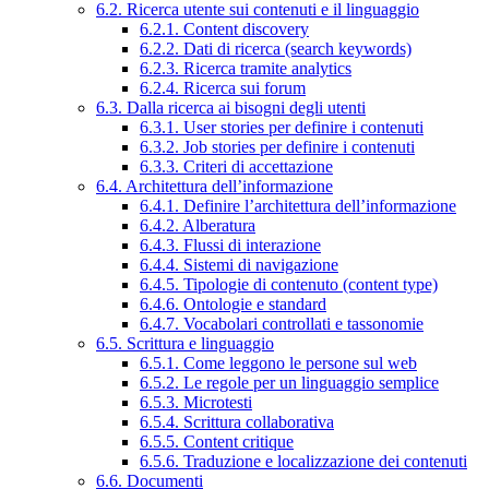
6.2. Ricerca utente sui contenuti e il linguaggio
6.2.1. Content discovery
6.2.2. Dati di ricerca (search keywords)
6.2.3. Ricerca tramite analytics
6.2.4. Ricerca sui forum
6.3. Dalla ricerca ai bisogni degli utenti
6.3.1. User stories per definire i contenuti
6.3.2. Job stories per definire i contenuti
6.3.3. Criteri di accettazione
6.4. Architettura dell’informazione
6.4.1. Definire l’architettura dell’informazione
6.4.2. Alberatura
6.4.3. Flussi di interazione
6.4.4. Sistemi di navigazione
6.4.5. Tipologie di contenuto (content type)
6.4.6. Ontologie e standard
6.4.7. Vocabolari controllati e tassonomie
6.5. Scrittura e linguaggio
6.5.1. Come leggono le persone sul web
6.5.2. Le regole per un linguaggio semplice
6.5.3. Microtesti
6.5.4. Scrittura collaborativa
6.5.5. Content critique
6.5.6. Traduzione e localizzazione dei contenuti
6.6. Documenti