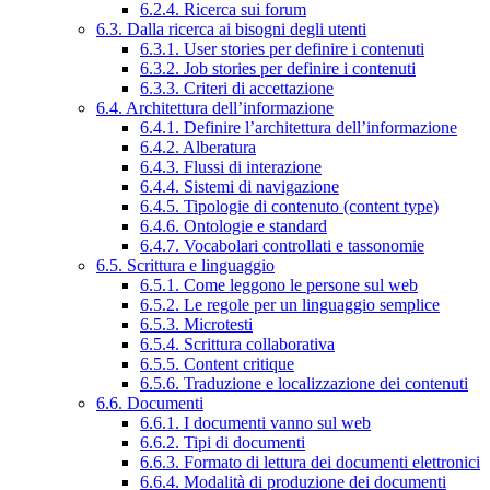
6.2.4. Ricerca sui forum
6.3. Dalla ricerca ai bisogni degli utenti
6.3.1. User stories per definire i contenuti
6.3.2. Job stories per definire i contenuti
6.3.3. Criteri di accettazione
6.4. Architettura dell’informazione
6.4.1. Definire l’architettura dell’informazione
6.4.2. Alberatura
6.4.3. Flussi di interazione
6.4.4. Sistemi di navigazione
6.4.5. Tipologie di contenuto (content type)
6.4.6. Ontologie e standard
6.4.7. Vocabolari controllati e tassonomie
6.5. Scrittura e linguaggio
6.5.1. Come leggono le persone sul web
6.5.2. Le regole per un linguaggio semplice
6.5.3. Microtesti
6.5.4. Scrittura collaborativa
6.5.5. Content critique
6.5.6. Traduzione e localizzazione dei contenuti
6.6. Documenti
6.6.1. I documenti vanno sul web
6.6.2. Tipi di documenti
6.6.3. Formato di lettura dei documenti elettronici
6.6.4. Modalità di produzione dei documenti