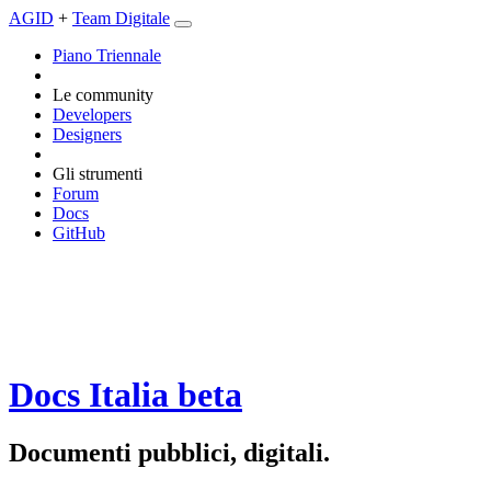
AGID
+
Team Digitale
Piano Triennale
Le community
Developers
Designers
Gli strumenti
Forum
Docs
GitHub
Docs Italia
beta
Documenti pubblici, digitali.