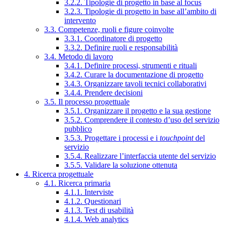
3.2.2. Tipologie di progetto in base al focus
3.2.3. Tipologie di progetto in base all’ambito di
intervento
3.3. Competenze, ruoli e figure coinvolte
3.3.1. Coordinatore di progetto
3.3.2. Definire ruoli e responsabilità
3.4. Metodo di lavoro
3.4.1. Definire processi, strumenti e rituali
3.4.2. Curare la documentazione di progetto
3.4.3. Organizzare tavoli tecnici collaborativi
3.4.4. Prendere decisioni
3.5. Il processo progettuale
3.5.1. Organizzare il progetto e la sua gestione
3.5.2. Comprendere il contesto d’uso del servizio
pubblico
3.5.3. Progettare i processi e i
touchpoint
del
servizio
3.5.4. Realizzare l’interfaccia utente del servizio
3.5.5. Validare la soluzione ottenuta
4. Ricerca progettuale
4.1. Ricerca primaria
4.1.1. Interviste
4.1.2. Questionari
4.1.3. Test di usabilità
4.1.4. Web analytics