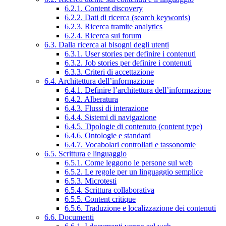
6.2.1. Content discovery
6.2.2. Dati di ricerca (search keywords)
6.2.3. Ricerca tramite analytics
6.2.4. Ricerca sui forum
6.3. Dalla ricerca ai bisogni degli utenti
6.3.1. User stories per definire i contenuti
6.3.2. Job stories per definire i contenuti
6.3.3. Criteri di accettazione
6.4. Architettura dell’informazione
6.4.1. Definire l’architettura dell’informazione
6.4.2. Alberatura
6.4.3. Flussi di interazione
6.4.4. Sistemi di navigazione
6.4.5. Tipologie di contenuto (content type)
6.4.6. Ontologie e standard
6.4.7. Vocabolari controllati e tassonomie
6.5. Scrittura e linguaggio
6.5.1. Come leggono le persone sul web
6.5.2. Le regole per un linguaggio semplice
6.5.3. Microtesti
6.5.4. Scrittura collaborativa
6.5.5. Content critique
6.5.6. Traduzione e localizzazione dei contenuti
6.6. Documenti