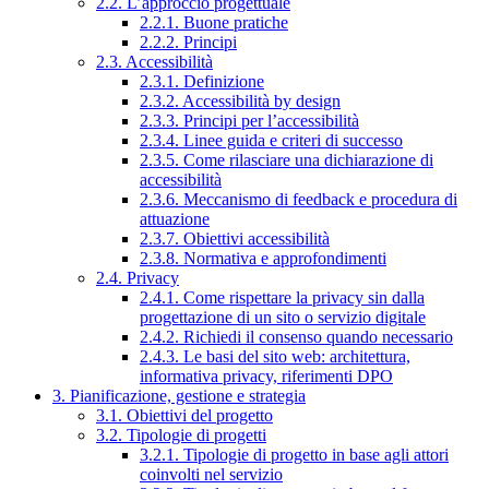
2.2. L’approccio progettuale
2.2.1. Buone pratiche
2.2.2. Principi
2.3. Accessibilità
2.3.1. Definizione
2.3.2. Accessibilità by design
2.3.3. Principi per l’accessibilità
2.3.4. Linee guida e criteri di successo
2.3.5. Come rilasciare una dichiarazione di
accessibilità
2.3.6. Meccanismo di feedback e procedura di
attuazione
2.3.7. Obiettivi accessibilità
2.3.8. Normativa e approfondimenti
2.4. Privacy
2.4.1. Come rispettare la privacy sin dalla
progettazione di un sito o servizio digitale
2.4.2. Richiedi il consenso quando necessario
2.4.3. Le basi del sito web: architettura,
informativa privacy, riferimenti DPO
3. Pianificazione, gestione e strategia
3.1. Obiettivi del progetto
3.2. Tipologie di progetti
3.2.1. Tipologie di progetto in base agli attori
coinvolti nel servizio