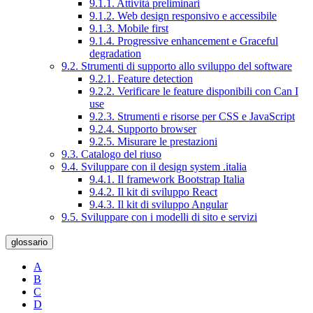
9.1.1. Attività preliminari
9.1.2. Web design responsivo e accessibile
9.1.3. Mobile first
9.1.4. Progressive enhancement e Graceful
degradation
9.2. Strumenti di supporto allo sviluppo del software
9.2.1. Feature detection
9.2.2. Verificare le feature disponibili con Can I
use
9.2.3. Strumenti e risorse per CSS e JavaScript
9.2.4. Supporto browser
9.2.5. Misurare le prestazioni
9.3. Catalogo del riuso
9.4. Sviluppare con il design system .italia
9.4.1. Il framework Bootstrap Italia
9.4.2. Il kit di sviluppo React
9.4.3. Il kit di sviluppo Angular
9.5. Sviluppare con i modelli di sito e servizi
glossario
A
B
C
D