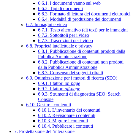
6.6.1. I documenti vanno sul web
6.6.2. Tipi di documenti
6.6.3. Formato di lettura dei documenti elettronici
6.6.4. Modalità di produzione dei documenti
6.7. Immagini e video
6.7.1. Testo alternativo (alt text) per le immagini
6.7.2. Sottotitoli per i video
6.7.3. Trascrizioni per i video
6.8. Proprietà intellettuale e privacy
6.8.1. Pubblicazione di contenuti prodotti dalla
Pubblica Amministrazione
6.8.2. Pubblicazione di contenuti non prodotti
dalla Pubblica Amministrazione
6.8.3. Consenso dei soggetti ritratti
6.9. Ottimizzazione per i motori di ricerca (SEO)
6.9.1. I fattori
on-page
6.9.2. I fattori
off-page
6.9.3. Strumenti di diagnostica SEO: Search
Console
6.10. Gestire i contenuti
6.10.1. L’inventario dei contenuti
6.10.2. Revisionare i contenuti
6.10.3. Migrare i contenuti
6.10.4. Pubblicare i contenuti
7. Progettazione dell’interazione