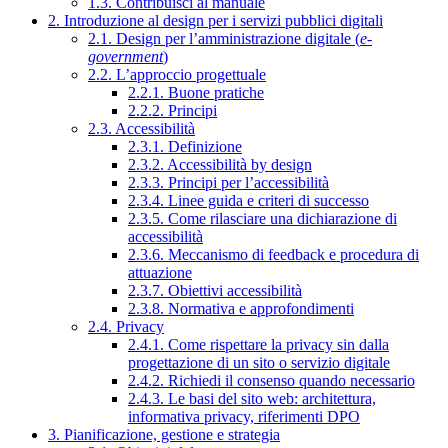
1.3. Contribuisci al manuale
2. Introduzione al design per i servizi pubblici digitali
2.1. Design per l’amministrazione digitale (
e-
government
)
2.2. L’approccio progettuale
2.2.1. Buone pratiche
2.2.2. Principi
2.3. Accessibilità
2.3.1. Definizione
2.3.2. Accessibilità by design
2.3.3. Principi per l’accessibilità
2.3.4. Linee guida e criteri di successo
2.3.5. Come rilasciare una dichiarazione di
accessibilità
2.3.6. Meccanismo di feedback e procedura di
attuazione
2.3.7. Obiettivi accessibilità
2.3.8. Normativa e approfondimenti
2.4. Privacy
2.4.1. Come rispettare la privacy sin dalla
progettazione di un sito o servizio digitale
2.4.2. Richiedi il consenso quando necessario
2.4.3. Le basi del sito web: architettura,
informativa privacy, riferimenti DPO
3. Pianificazione, gestione e strategia