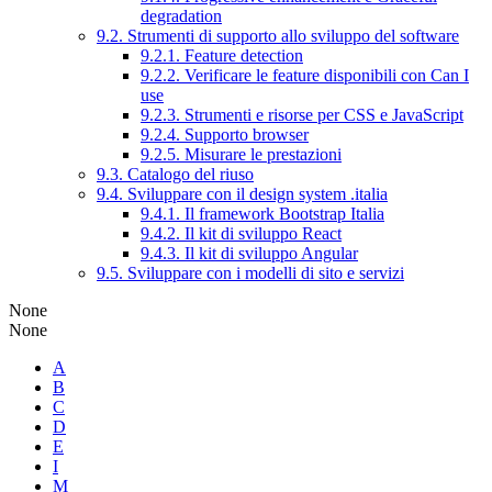
degradation
9.2. Strumenti di supporto allo sviluppo del software
9.2.1. Feature detection
9.2.2. Verificare le feature disponibili con Can I
use
9.2.3. Strumenti e risorse per CSS e JavaScript
9.2.4. Supporto browser
9.2.5. Misurare le prestazioni
9.3. Catalogo del riuso
9.4. Sviluppare con il design system .italia
9.4.1. Il framework Bootstrap Italia
9.4.2. Il kit di sviluppo React
9.4.3. Il kit di sviluppo Angular
9.5. Sviluppare con i modelli di sito e servizi
None
None
A
B
C
D
E
I
M