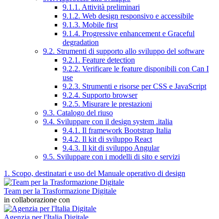
9.1.1. Attività preliminari
9.1.2. Web design responsivo e accessibile
9.1.3. Mobile first
9.1.4. Progressive enhancement e Graceful
degradation
9.2. Strumenti di supporto allo sviluppo del software
9.2.1. Feature detection
9.2.2. Verificare le feature disponibili con Can I
use
9.2.3. Strumenti e risorse per CSS e JavaScript
9.2.4. Supporto browser
9.2.5. Misurare le prestazioni
9.3. Catalogo del riuso
9.4. Sviluppare con il design system .italia
9.4.1. Il framework Bootstrap Italia
9.4.2. Il kit di sviluppo React
9.4.3. Il kit di sviluppo Angular
9.5. Sviluppare con i modelli di sito e servizi
1. Scopo, destinatari e uso del Manuale operativo di design
Team per la Trasformazione Digitale
in collaborazione con
Agenzia per l'Italia Digitale