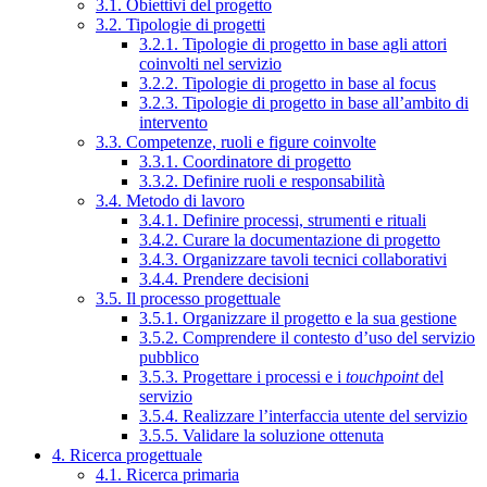
3.1. Obiettivi del progetto
3.2. Tipologie di progetti
3.2.1. Tipologie di progetto in base agli attori
coinvolti nel servizio
3.2.2. Tipologie di progetto in base al focus
3.2.3. Tipologie di progetto in base all’ambito di
intervento
3.3. Competenze, ruoli e figure coinvolte
3.3.1. Coordinatore di progetto
3.3.2. Definire ruoli e responsabilità
3.4. Metodo di lavoro
3.4.1. Definire processi, strumenti e rituali
3.4.2. Curare la documentazione di progetto
3.4.3. Organizzare tavoli tecnici collaborativi
3.4.4. Prendere decisioni
3.5. Il processo progettuale
3.5.1. Organizzare il progetto e la sua gestione
3.5.2. Comprendere il contesto d’uso del servizio
pubblico
3.5.3. Progettare i processi e i
touchpoint
del
servizio
3.5.4. Realizzare l’interfaccia utente del servizio
3.5.5. Validare la soluzione ottenuta
4. Ricerca progettuale
4.1. Ricerca primaria