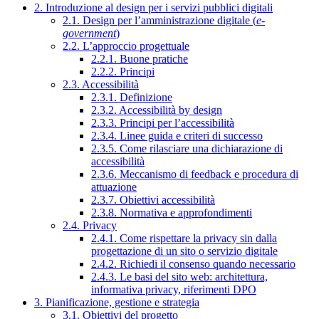
2. Introduzione al design per i servizi pubblici digitali
2.1. Design per l’amministrazione digitale (
e-
government
)
2.2. L’approccio progettuale
2.2.1. Buone pratiche
2.2.2. Principi
2.3. Accessibilità
2.3.1. Definizione
2.3.2. Accessibilità by design
2.3.3. Principi per l’accessibilità
2.3.4. Linee guida e criteri di successo
2.3.5. Come rilasciare una dichiarazione di
accessibilità
2.3.6. Meccanismo di feedback e procedura di
attuazione
2.3.7. Obiettivi accessibilità
2.3.8. Normativa e approfondimenti
2.4. Privacy
2.4.1. Come rispettare la privacy sin dalla
progettazione di un sito o servizio digitale
2.4.2. Richiedi il consenso quando necessario
2.4.3. Le basi del sito web: architettura,
informativa privacy, riferimenti DPO
3. Pianificazione, gestione e strategia
3.1. Obiettivi del progetto