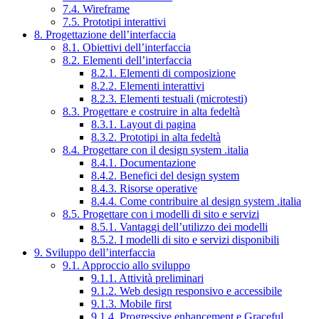
7.4. Wireframe
7.5. Prototipi interattivi
8. Progettazione dell’interfaccia
8.1. Obiettivi dell’interfaccia
8.2. Elementi dell’interfaccia
8.2.1. Elementi di composizione
8.2.2. Elementi interattivi
8.2.3. Elementi testuali (microtesti)
8.3. Progettare e costruire in alta fedeltà
8.3.1. Layout di pagina
8.3.2. Prototipi in alta fedeltà
8.4. Progettare con il design system .italia
8.4.1. Documentazione
8.4.2. Benefici del design system
8.4.3. Risorse operative
8.4.4. Come contribuire al design system .italia
8.5. Progettare con i modelli di sito e servizi
8.5.1. Vantaggi dell’utilizzo dei modelli
8.5.2. I modelli di sito e servizi disponibili
9. Sviluppo dell’interfaccia
9.1. Approccio allo sviluppo
9.1.1. Attività preliminari
9.1.2. Web design responsivo e accessibile
9.1.3. Mobile first
9.1.4. Progressive enhancement e Graceful