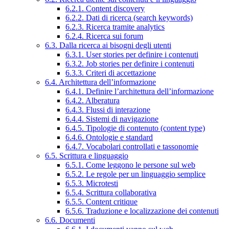
6.2.1. Content discovery
6.2.2. Dati di ricerca (search keywords)
6.2.3. Ricerca tramite analytics
6.2.4. Ricerca sui forum
6.3. Dalla ricerca ai bisogni degli utenti
6.3.1. User stories per definire i contenuti
6.3.2. Job stories per definire i contenuti
6.3.3. Criteri di accettazione
6.4. Architettura dell’informazione
6.4.1. Definire l’architettura dell’informazione
6.4.2. Alberatura
6.4.3. Flussi di interazione
6.4.4. Sistemi di navigazione
6.4.5. Tipologie di contenuto (content type)
6.4.6. Ontologie e standard
6.4.7. Vocabolari controllati e tassonomie
6.5. Scrittura e linguaggio
6.5.1. Come leggono le persone sul web
6.5.2. Le regole per un linguaggio semplice
6.5.3. Microtesti
6.5.4. Scrittura collaborativa
6.5.5. Content critique
6.5.6. Traduzione e localizzazione dei contenuti
6.6. Documenti