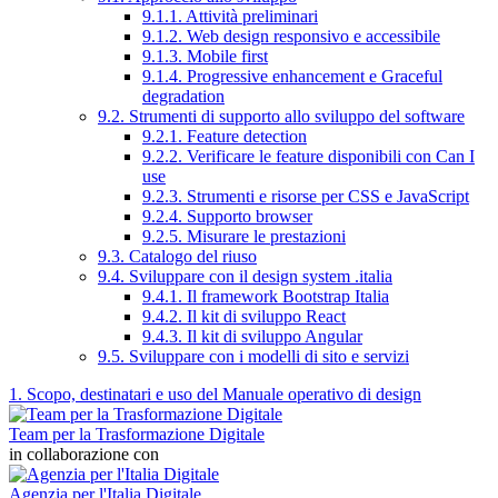
9.1.1. Attività preliminari
9.1.2. Web design responsivo e accessibile
9.1.3. Mobile first
9.1.4. Progressive enhancement e Graceful
degradation
9.2. Strumenti di supporto allo sviluppo del software
9.2.1. Feature detection
9.2.2. Verificare le feature disponibili con Can I
use
9.2.3. Strumenti e risorse per CSS e JavaScript
9.2.4. Supporto browser
9.2.5. Misurare le prestazioni
9.3. Catalogo del riuso
9.4. Sviluppare con il design system .italia
9.4.1. Il framework Bootstrap Italia
9.4.2. Il kit di sviluppo React
9.4.3. Il kit di sviluppo Angular
9.5. Sviluppare con i modelli di sito e servizi
1. Scopo, destinatari e uso del Manuale operativo di design
Team per la Trasformazione Digitale
in collaborazione con
Agenzia per l'Italia Digitale