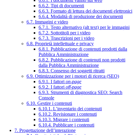
6.6.1. I documenti vanno sul web
6.6.2. Tipi di documenti
6.6.3. Formato di lettura dei documenti elettronici
6.6.4. Modalità di produzione dei documenti
6.7. Immagini e video
6.7.1. Testo alternativo (alt text) per le immagini
6.7.2. Sottotitoli per i video
6.7.3. Trascrizioni per i video
6.8. Proprietà intellettuale e privacy
6.8.1. Pubblicazione di contenuti prodotti dalla
Pubblica Amministrazione
6.8.2. Pubblicazione di contenuti non prodotti
dalla Pubblica Amministrazione
6.8.3. Consenso dei soggetti ritratti
6.9. Ottimizzazione per i motori di ricerca (SEO)
6.9.1. I fattori
on-page
6.9.2. I fattori
off-page
6.9.3. Strumenti di diagnostica SEO: Search
Console
6.10. Gestire i contenuti
6.10.1. L’inventario dei contenuti
6.10.2. Revisionare i contenuti
6.10.3. Migrare i contenuti
6.10.4. Pubblicare i contenuti
7. Progettazione dell’interazione