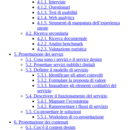
4.1.1. Interviste
4.1.2. Questionari
4.1.3. Test di usabilità
4.1.4. Web analytics
4.1.5. Strumenti di mappatura dell’esperienza
utente
4.2. Ricerca secondaria
4.2.1. Ricerca documentale
4.2.2. Analisi benchmark
4.2.3. Valutazione euristica
5. Progettazione dei servizi
5.1. Cosa sono i servizi e il service design
5.2. Progettare servizi pubblici digitali
5.3. Definire il modello di servizio
5.3.1. Identificare gli attori coinvolti
5.3.2. Formulare la proposta di valore
5.3.3. Inquadrare gli elementi costitutivi del
servizio
5.4. Descrivere il funzionamento del servizio
5.4.1. Mappare l’ecosistema
5.4.2. Rappresentare i flussi di servizio
5.5. Co-progettare le soluzioni
5.5.1. Workshop di co-progettazione
6. Progettazione dei contenuti
6.1. Cos’è il content design