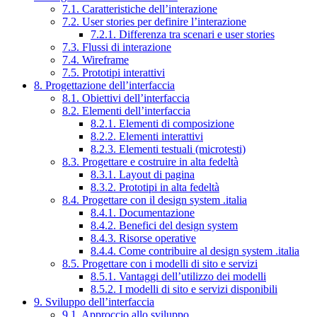
7.1. Caratteristiche dell’interazione
7.2. User stories per definire l’interazione
7.2.1. Differenza tra scenari e user stories
7.3. Flussi di interazione
7.4. Wireframe
7.5. Prototipi interattivi
8. Progettazione dell’interfaccia
8.1. Obiettivi dell’interfaccia
8.2. Elementi dell’interfaccia
8.2.1. Elementi di composizione
8.2.2. Elementi interattivi
8.2.3. Elementi testuali (microtesti)
8.3. Progettare e costruire in alta fedeltà
8.3.1. Layout di pagina
8.3.2. Prototipi in alta fedeltà
8.4. Progettare con il design system .italia
8.4.1. Documentazione
8.4.2. Benefici del design system
8.4.3. Risorse operative
8.4.4. Come contribuire al design system .italia
8.5. Progettare con i modelli di sito e servizi
8.5.1. Vantaggi dell’utilizzo dei modelli
8.5.2. I modelli di sito e servizi disponibili
9. Sviluppo dell’interfaccia
9.1. Approccio allo sviluppo