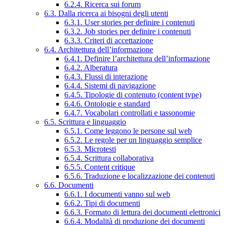
6.2.4. Ricerca sui forum
6.3. Dalla ricerca ai bisogni degli utenti
6.3.1. User stories per definire i contenuti
6.3.2. Job stories per definire i contenuti
6.3.3. Criteri di accettazione
6.4. Architettura dell’informazione
6.4.1. Definire l’architettura dell’informazione
6.4.2. Alberatura
6.4.3. Flussi di interazione
6.4.4. Sistemi di navigazione
6.4.5. Tipologie di contenuto (content type)
6.4.6. Ontologie e standard
6.4.7. Vocabolari controllati e tassonomie
6.5. Scrittura e linguaggio
6.5.1. Come leggono le persone sul web
6.5.2. Le regole per un linguaggio semplice
6.5.3. Microtesti
6.5.4. Scrittura collaborativa
6.5.5. Content critique
6.5.6. Traduzione e localizzazione dei contenuti
6.6. Documenti
6.6.1. I documenti vanno sul web
6.6.2. Tipi di documenti
6.6.3. Formato di lettura dei documenti elettronici
6.6.4. Modalità di produzione dei documenti