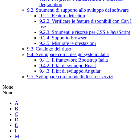
degradation
9.2. Strumenti di supporto allo sviluppo del software
9.2.1. Feature detection
9.2.2. Verificare le feature disponibili con Can I
use
9.2.3. Strumenti e risorse per CSS e JavaScript
9.2.4. Supporto browser
9.2.5. Misurare le prestazioni
9.3. Catalogo del riuso
9.4. Sviluppare con il design system .italia
9.4.1. Il framework Bootstrap Italia
9.4.2. Il kit di sviluppo React
9.4.3. Il kit di sviluppo Angular
9.5. Sviluppare con i modelli di sito e servizi
None
None
A
B
C
D
E
I
M