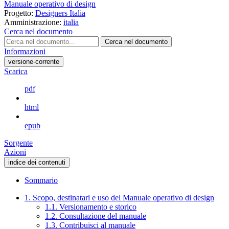
Manuale operativo di design
Progetto:
Designers Italia
Amministrazione:
italia
Cerca nel documento
Cerca nel documento
Informazioni
versione-corrente
Scarica
pdf
html
epub
Sorgente
Azioni
indice dei contenuti
Sommario
1. Scopo, destinatari e uso del Manuale operativo di design
1.1. Versionamento e storico
1.2. Consultazione del manuale
1.3. Contribuisci al manuale