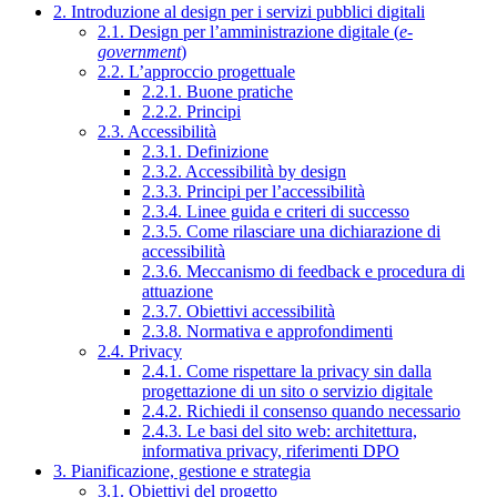
2. Introduzione al design per i servizi pubblici digitali
2.1. Design per l’amministrazione digitale (
e-
government
)
2.2. L’approccio progettuale
2.2.1. Buone pratiche
2.2.2. Principi
2.3. Accessibilità
2.3.1. Definizione
2.3.2. Accessibilità by design
2.3.3. Principi per l’accessibilità
2.3.4. Linee guida e criteri di successo
2.3.5. Come rilasciare una dichiarazione di
accessibilità
2.3.6. Meccanismo di feedback e procedura di
attuazione
2.3.7. Obiettivi accessibilità
2.3.8. Normativa e approfondimenti
2.4. Privacy
2.4.1. Come rispettare la privacy sin dalla
progettazione di un sito o servizio digitale
2.4.2. Richiedi il consenso quando necessario
2.4.3. Le basi del sito web: architettura,
informativa privacy, riferimenti DPO
3. Pianificazione, gestione e strategia
3.1. Obiettivi del progetto