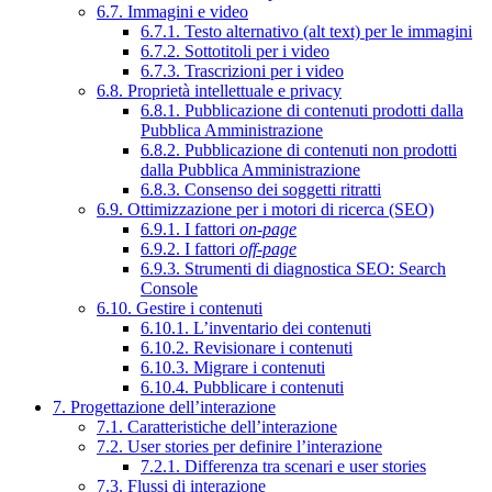
6.7. Immagini e video
6.7.1. Testo alternativo (alt text) per le immagini
6.7.2. Sottotitoli per i video
6.7.3. Trascrizioni per i video
6.8. Proprietà intellettuale e privacy
6.8.1. Pubblicazione di contenuti prodotti dalla
Pubblica Amministrazione
6.8.2. Pubblicazione di contenuti non prodotti
dalla Pubblica Amministrazione
6.8.3. Consenso dei soggetti ritratti
6.9. Ottimizzazione per i motori di ricerca (SEO)
6.9.1. I fattori
on-page
6.9.2. I fattori
off-page
6.9.3. Strumenti di diagnostica SEO: Search
Console
6.10. Gestire i contenuti
6.10.1. L’inventario dei contenuti
6.10.2. Revisionare i contenuti
6.10.3. Migrare i contenuti
6.10.4. Pubblicare i contenuti
7. Progettazione dell’interazione
7.1. Caratteristiche dell’interazione
7.2. User stories per definire l’interazione
7.2.1. Differenza tra scenari e user stories
7.3. Flussi di interazione