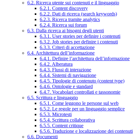
6.2. Ricerca utente sui contenuti e il linguaggio
6.2.1. Content discovery
6.2.2. Dati di ricerca (search keywords)
6.2.3. Ricerca tramite analytics
6.2.4. Ricerca sui forum
6.3. Dalla ricerca ai bisogni degli utenti
6.3.1. User stories per definire i contenuti
6.3.2. Job stories per definire i contenuti
6.3.3. Criteri di accettazione
6.4. Architettura dell’informazione
6.4.1. Definire l’architettura dell’informazione
6.4.2. Alberatura
6.4.3. Flussi di interazione
6.4.4. Sistemi di navigazione
6.4.5. Tipologie di contenuto (content type)
6.4.6. Ontologie e standard
6.4.7. Vocabolari controllati e tassonomie
6.5. Scrittura e linguaggio
6.5.1. Come leggono le persone sul web
6.5.2. Le regole per un linguaggio semplice
6.5.3. Microtesti
6.5.4. Scrittura collaborativa
6.5.5. Content critique
6.5.6. Traduzione e localizzazione dei contenuti
6.6. Documenti