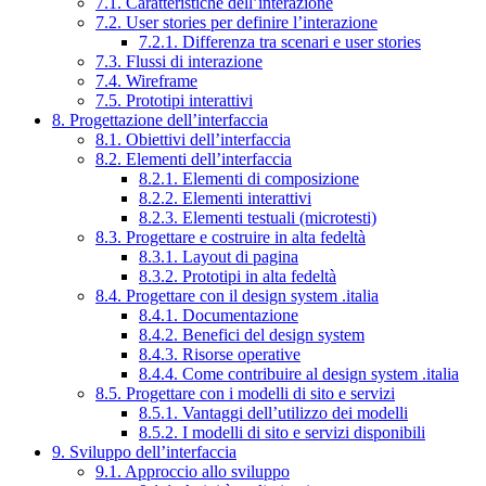
7.1. Caratteristiche dell’interazione
7.2. User stories per definire l’interazione
7.2.1. Differenza tra scenari e user stories
7.3. Flussi di interazione
7.4. Wireframe
7.5. Prototipi interattivi
8. Progettazione dell’interfaccia
8.1. Obiettivi dell’interfaccia
8.2. Elementi dell’interfaccia
8.2.1. Elementi di composizione
8.2.2. Elementi interattivi
8.2.3. Elementi testuali (microtesti)
8.3. Progettare e costruire in alta fedeltà
8.3.1. Layout di pagina
8.3.2. Prototipi in alta fedeltà
8.4. Progettare con il design system .italia
8.4.1. Documentazione
8.4.2. Benefici del design system
8.4.3. Risorse operative
8.4.4. Come contribuire al design system .italia
8.5. Progettare con i modelli di sito e servizi
8.5.1. Vantaggi dell’utilizzo dei modelli
8.5.2. I modelli di sito e servizi disponibili
9. Sviluppo dell’interfaccia
9.1. Approccio allo sviluppo