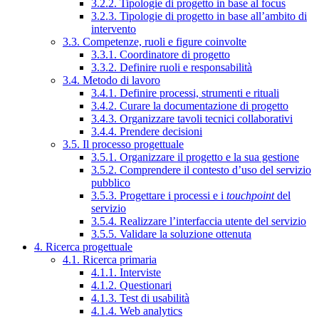
3.2.2. Tipologie di progetto in base al focus
3.2.3. Tipologie di progetto in base all’ambito di
intervento
3.3. Competenze, ruoli e figure coinvolte
3.3.1. Coordinatore di progetto
3.3.2. Definire ruoli e responsabilità
3.4. Metodo di lavoro
3.4.1. Definire processi, strumenti e rituali
3.4.2. Curare la documentazione di progetto
3.4.3. Organizzare tavoli tecnici collaborativi
3.4.4. Prendere decisioni
3.5. Il processo progettuale
3.5.1. Organizzare il progetto e la sua gestione
3.5.2. Comprendere il contesto d’uso del servizio
pubblico
3.5.3. Progettare i processi e i
touchpoint
del
servizio
3.5.4. Realizzare l’interfaccia utente del servizio
3.5.5. Validare la soluzione ottenuta
4. Ricerca progettuale
4.1. Ricerca primaria
4.1.1. Interviste
4.1.2. Questionari
4.1.3. Test di usabilità
4.1.4. Web analytics