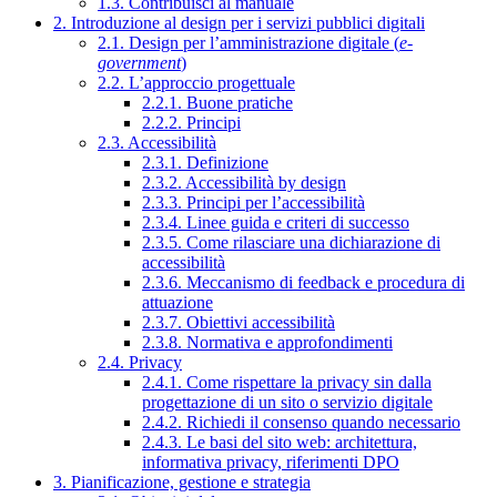
1.3. Contribuisci al manuale
2. Introduzione al design per i servizi pubblici digitali
2.1. Design per l’amministrazione digitale (
e-
government
)
2.2. L’approccio progettuale
2.2.1. Buone pratiche
2.2.2. Principi
2.3. Accessibilità
2.3.1. Definizione
2.3.2. Accessibilità by design
2.3.3. Principi per l’accessibilità
2.3.4. Linee guida e criteri di successo
2.3.5. Come rilasciare una dichiarazione di
accessibilità
2.3.6. Meccanismo di feedback e procedura di
attuazione
2.3.7. Obiettivi accessibilità
2.3.8. Normativa e approfondimenti
2.4. Privacy
2.4.1. Come rispettare la privacy sin dalla
progettazione di un sito o servizio digitale
2.4.2. Richiedi il consenso quando necessario
2.4.3. Le basi del sito web: architettura,
informativa privacy, riferimenti DPO
3. Pianificazione, gestione e strategia