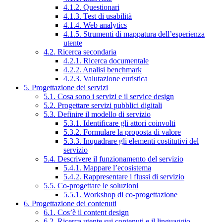
4.1.2. Questionari
4.1.3. Test di usabilità
4.1.4. Web analytics
4.1.5. Strumenti di mappatura dell’esperienza
utente
4.2. Ricerca secondaria
4.2.1. Ricerca documentale
4.2.2. Analisi benchmark
4.2.3. Valutazione euristica
5. Progettazione dei servizi
5.1. Cosa sono i servizi e il service design
5.2. Progettare servizi pubblici digitali
5.3. Definire il modello di servizio
5.3.1. Identificare gli attori coinvolti
5.3.2. Formulare la proposta di valore
5.3.3. Inquadrare gli elementi costitutivi del
servizio
5.4. Descrivere il funzionamento del servizio
5.4.1. Mappare l’ecosistema
5.4.2. Rappresentare i flussi di servizio
5.5. Co-progettare le soluzioni
5.5.1. Workshop di co-progettazione
6. Progettazione dei contenuti
6.1. Cos’è il content design
6.2. Ricerca utente sui contenuti e il linguaggio