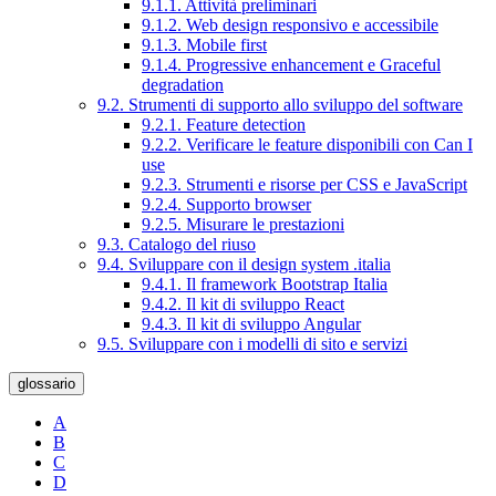
9.1.1. Attività preliminari
9.1.2. Web design responsivo e accessibile
9.1.3. Mobile first
9.1.4. Progressive enhancement e Graceful
degradation
9.2. Strumenti di supporto allo sviluppo del software
9.2.1. Feature detection
9.2.2. Verificare le feature disponibili con Can I
use
9.2.3. Strumenti e risorse per CSS e JavaScript
9.2.4. Supporto browser
9.2.5. Misurare le prestazioni
9.3. Catalogo del riuso
9.4. Sviluppare con il design system .italia
9.4.1. Il framework Bootstrap Italia
9.4.2. Il kit di sviluppo React
9.4.3. Il kit di sviluppo Angular
9.5. Sviluppare con i modelli di sito e servizi
glossario
A
B
C
D