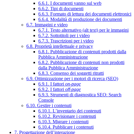
6.6.1. I documenti vanno sul web
6.6.2. Tipi di documenti
6.6.3. Formato di lettura dei documenti elettronici
6.6.4. Modalità di produzione dei documenti
6.7. Immagini e video
6.7.1. Testo alternativo (alt text) per le immagini
6.7.2. Sottotitoli per i video
6.7.3. Trascrizioni per i video
6.8. Proprietà intellettuale e privacy
6.8.1. Pubblicazione di contenuti prodotti dalla
Pubblica Amministrazione
6.8.2. Pubblicazione di contenuti non prodotti
dalla Pubblica Amministrazione
6.8.3. Consenso dei soggetti ritratti
6.9. Ottimizzazione per i motori di ricerca (SEO)
6.9.1. I fattori
on-page
6.9.2. I fattori
off-page
6.9.3. Strumenti di diagnostica SEO: Search
Console
6.10. Gestire i contenuti
6.10.1. L’inventario dei contenuti
6.10.2. Revisionare i contenuti
6.10.3. Migrare i contenuti
6.10.4. Pubblicare i contenuti
7. Progettazione dell’interazione