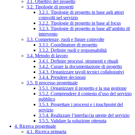
3.1. Obiettivi del progetto
3.2. Tipologie di progetti
3.2.1. Tipologie di progetto in base agli attori
coinvolti nel servizio
3.2.2. Tipologie di progetto in base al focus
3.2.3. Tipologie di progetto in base all’ambito di
intervento
3.3. Competenze, ruoli e figure coinvolte
3.3.1. Coordinatore di progetto
3.3.2. Definire ruoli e responsabilità
3.4. Metodo di lavoro
3.4.1. Definire processi, strumenti e rituali
3.4.2. Curare la documentazione di progetto
3.4.3. Organizzare tavoli tecnici collaborativi
3.4.4. Prendere decisioni
3.5. Il processo progettuale
3.5.1. Organizzare il progetto e la sua gestione
3.5.2. Comprendere il contesto d’uso del servizio
pubblico
3.5.3. Progettare i processi e i
touchpoint
del
servizio
3.5.4. Realizzare l’interfaccia utente del servizio
3.5.5. Validare la soluzione ottenuta
4. Ricerca progettuale
4.1. Ricerca primaria