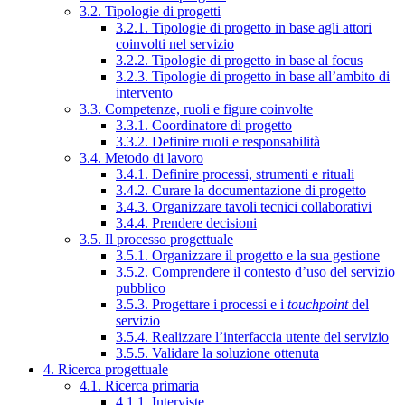
3.2. Tipologie di progetti
3.2.1. Tipologie di progetto in base agli attori
coinvolti nel servizio
3.2.2. Tipologie di progetto in base al focus
3.2.3. Tipologie di progetto in base all’ambito di
intervento
3.3. Competenze, ruoli e figure coinvolte
3.3.1. Coordinatore di progetto
3.3.2. Definire ruoli e responsabilità
3.4. Metodo di lavoro
3.4.1. Definire processi, strumenti e rituali
3.4.2. Curare la documentazione di progetto
3.4.3. Organizzare tavoli tecnici collaborativi
3.4.4. Prendere decisioni
3.5. Il processo progettuale
3.5.1. Organizzare il progetto e la sua gestione
3.5.2. Comprendere il contesto d’uso del servizio
pubblico
3.5.3. Progettare i processi e i
touchpoint
del
servizio
3.5.4. Realizzare l’interfaccia utente del servizio
3.5.5. Validare la soluzione ottenuta
4. Ricerca progettuale
4.1. Ricerca primaria
4.1.1. Interviste