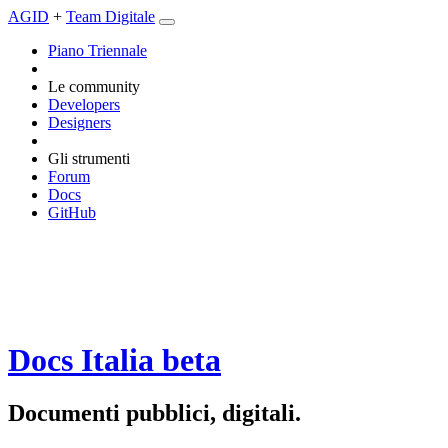
AGID
+
Team Digitale
Piano Triennale
Le community
Developers
Designers
Gli strumenti
Forum
Docs
GitHub
Docs Italia
beta
Documenti pubblici, digitali.