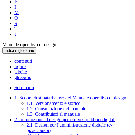
E
I
M
O
S
T
U
Manuale operativo di design
indici e glossario
contenuti
figure
tabelle
glossario
Sommario
1. Scopo, destinatari e uso del Manuale operativo di design
1.1. Versionamento e storico
1.2. Consultazione del manuale
1.3. Contribuisci al manuale
2. Introduzione al design per i servizi pubblici digitali
2.1. Design per l’amministrazione digitale (
e-
government
)