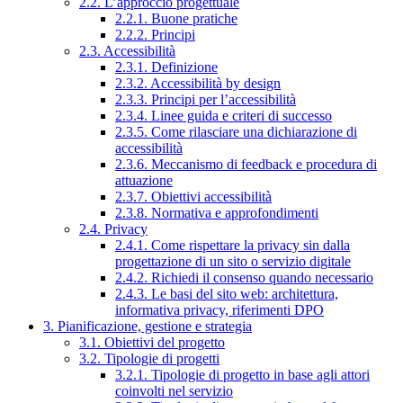
2.2. L’approccio progettuale
2.2.1. Buone pratiche
2.2.2. Principi
2.3. Accessibilità
2.3.1. Definizione
2.3.2. Accessibilità by design
2.3.3. Principi per l’accessibilità
2.3.4. Linee guida e criteri di successo
2.3.5. Come rilasciare una dichiarazione di
accessibilità
2.3.6. Meccanismo di feedback e procedura di
attuazione
2.3.7. Obiettivi accessibilità
2.3.8. Normativa e approfondimenti
2.4. Privacy
2.4.1. Come rispettare la privacy sin dalla
progettazione di un sito o servizio digitale
2.4.2. Richiedi il consenso quando necessario
2.4.3. Le basi del sito web: architettura,
informativa privacy, riferimenti DPO
3. Pianificazione, gestione e strategia
3.1. Obiettivi del progetto
3.2. Tipologie di progetti
3.2.1. Tipologie di progetto in base agli attori
coinvolti nel servizio