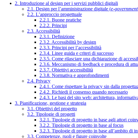
2. Introduzione al design per i servizi pubblici digitali
2.1. Design per l’amministrazione digitale (
e-government
2.2. L’approccio progettuale
2.2.1. Buone pratiche
2.2.2. Principi
2.3. Accessibilità
2.3.1. Definizione
2.3.2. Accessibilità by design
2.3.3. Principi per l’accessibilità
2.3.4. Linee guida e criteri di successo
2.3.5. Come rilasciare una dichiarazione di accessib
2.3.6. Meccanismo di feedback e procedura di attu
2.3.7. Obiettivi accessibilità
2.3.8. Normativa e approfondimenti
2.4. Privacy
2.4.1. Come rispettare la privacy sin dalla progettaz
2.4.2. Richiedi il consenso quando necessario
2.4.3. Le basi del sito web: architettura, informati
3. Pianificazione, gestione e strategia
3.1. Obiettivi del progetto
3.2. Tipologie di progetti
3.2.1. Tipologie di progetto in base agli attori coinv
3.2.2. Tipologie di progetto in base al focus
3.2.3. Tipologie di progetto in base all’ambito di i
3.3. Competenze, ruoli e figure coinvolte