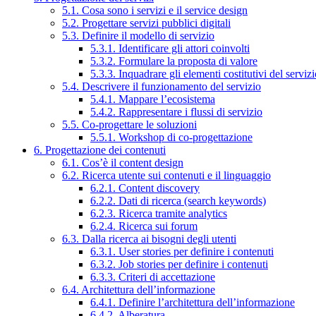
5.1. Cosa sono i servizi e il service design
5.2. Progettare servizi pubblici digitali
5.3. Definire il modello di servizio
5.3.1. Identificare gli attori coinvolti
5.3.2. Formulare la proposta di valore
5.3.3. Inquadrare gli elementi costitutivi del serviz
5.4. Descrivere il funzionamento del servizio
5.4.1. Mappare l’ecosistema
5.4.2. Rappresentare i flussi di servizio
5.5. Co-progettare le soluzioni
5.5.1. Workshop di co-progettazione
6. Progettazione dei contenuti
6.1. Cos’è il content design
6.2. Ricerca utente sui contenuti e il linguaggio
6.2.1. Content discovery
6.2.2. Dati di ricerca (search keywords)
6.2.3. Ricerca tramite analytics
6.2.4. Ricerca sui forum
6.3. Dalla ricerca ai bisogni degli utenti
6.3.1. User stories per definire i contenuti
6.3.2. Job stories per definire i contenuti
6.3.3. Criteri di accettazione
6.4. Architettura dell’informazione
6.4.1. Definire l’architettura dell’informazione
6.4.2. Alberatura