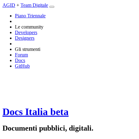
AGID
+
Team Digitale
Piano Triennale
Le community
Developers
Designers
Gli strumenti
Forum
Docs
GitHub
Docs Italia
beta
Documenti pubblici, digitali.