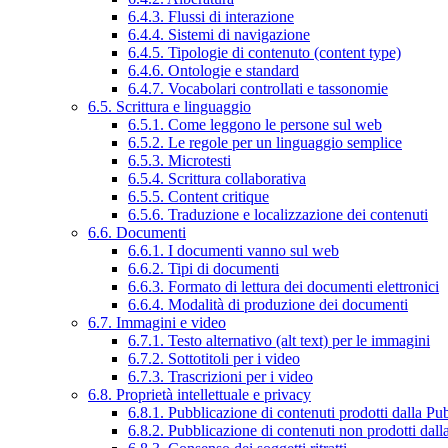
6.4.3. Flussi di interazione
6.4.4. Sistemi di navigazione
6.4.5. Tipologie di contenuto (content type)
6.4.6. Ontologie e standard
6.4.7. Vocabolari controllati e tassonomie
6.5. Scrittura e linguaggio
6.5.1. Come leggono le persone sul web
6.5.2. Le regole per un linguaggio semplice
6.5.3. Microtesti
6.5.4. Scrittura collaborativa
6.5.5. Content critique
6.5.6. Traduzione e localizzazione dei contenuti
6.6. Documenti
6.6.1. I documenti vanno sul web
6.6.2. Tipi di documenti
6.6.3. Formato di lettura dei documenti elettronici
6.6.4. Modalità di produzione dei documenti
6.7. Immagini e video
6.7.1. Testo alternativo (alt text) per le immagini
6.7.2. Sottotitoli per i video
6.7.3. Trascrizioni per i video
6.8. Proprietà intellettuale e privacy
6.8.1. Pubblicazione di contenuti prodotti dalla P
6.8.2. Pubblicazione di contenuti non prodotti dal