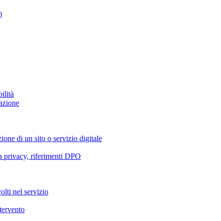
)
ilità
azione
ione di un sito o servizio digitale
va privacy, riferimenti DPO
olti nel servizio
ntervento