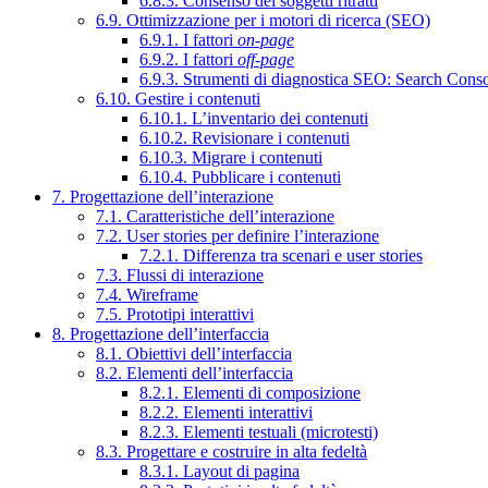
6.8.3. Consenso dei soggetti ritratti
6.9. Ottimizzazione per i motori di ricerca (SEO)
6.9.1. I fattori
on-page
6.9.2. I fattori
off-page
6.9.3. Strumenti di diagnostica SEO: Search Cons
6.10. Gestire i contenuti
6.10.1. L’inventario dei contenuti
6.10.2. Revisionare i contenuti
6.10.3. Migrare i contenuti
6.10.4. Pubblicare i contenuti
7. Progettazione dell’interazione
7.1. Caratteristiche dell’interazione
7.2. User stories per definire l’interazione
7.2.1. Differenza tra scenari e user stories
7.3. Flussi di interazione
7.4. Wireframe
7.5. Prototipi interattivi
8. Progettazione dell’interfaccia
8.1. Obiettivi dell’interfaccia
8.2. Elementi dell’interfaccia
8.2.1. Elementi di composizione
8.2.2. Elementi interattivi
8.2.3. Elementi testuali (microtesti)
8.3. Progettare e costruire in alta fedeltà
8.3.1. Layout di pagina