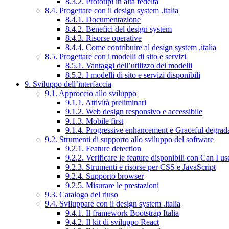
8.3.2. Prototipi in alta fedeltà
8.4. Progettare con il design system .italia
8.4.1. Documentazione
8.4.2. Benefici del design system
8.4.3. Risorse operative
8.4.4. Come contribuire al design system .italia
8.5. Progettare con i modelli di sito e servizi
8.5.1. Vantaggi dell’utilizzo dei modelli
8.5.2. I modelli di sito e servizi disponibili
9. Sviluppo dell’interfaccia
9.1. Approccio allo sviluppo
9.1.1. Attività preliminari
9.1.2. Web design responsivo e accessibile
9.1.3. Mobile first
9.1.4. Progressive enhancement e Graceful degrad
9.2. Strumenti di supporto allo sviluppo del software
9.2.1. Feature detection
9.2.2. Verificare le feature disponibili con Can I us
9.2.3. Strumenti e risorse per CSS e JavaScript
9.2.4. Supporto browser
9.2.5. Misurare le prestazioni
9.3. Catalogo del riuso
9.4. Sviluppare con il design system .italia
9.4.1. Il framework Bootstrap Italia
9.4.2. Il kit di sviluppo React