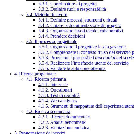
3.3.1. Coordinatore di progetto
3.3.2. Definire ruoli e responsabilità
3.4. Metodo di lavoro
3.4.1. Definire processi, strumenti e rituali
3.4.2. Curare la documentazione di progetto
3.4.3. Organizzare tavoli tecnici collaborativi
3.4.4. Prendere decisioni
3.5. Il processo progettuale
3.5.1. Organizzare il progetto e la sua gestione
3.5.2. Comprendere il contesto d’uso del servizio 
3.5.3. Progettare i processi e i
touchpoint
del servi
3.5.4. Realizzare l’interfaccia utente del servizio
3.5.5. Validare la soluzione ottenuta
4. Ricerca progettuale
4.1. Ricerca primaria
4.1.1. Interviste
4.1.2. Questionari
4.1.3. Test di usabilità
4.1.4. Web analytics
4.1.5. Strumenti di mappatura dell’esperienza uten
4.2. Ricerca secondaria
4.2.1. Ricerca documentale
4.2.2. Analisi benchmark
4.2.3. Valutazione euristica
5. Progettazione dei servizi