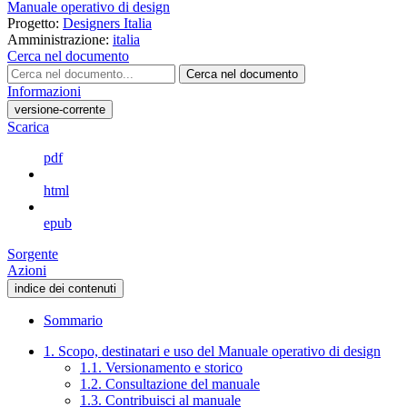
Manuale operativo di design
Progetto:
Designers Italia
Amministrazione:
italia
Cerca nel documento
Cerca nel documento
Informazioni
versione-corrente
Scarica
pdf
html
epub
Sorgente
Azioni
indice dei contenuti
Sommario
1. Scopo, destinatari e uso del Manuale operativo di design
1.1. Versionamento e storico
1.2. Consultazione del manuale
1.3. Contribuisci al manuale