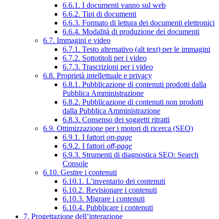
6.6.1. I documenti vanno sul web
6.6.2. Tipi di documenti
6.6.3. Formato di lettura dei documenti elettronici
6.6.4. Modalità di produzione dei documenti
6.7. Immagini e video
6.7.1. Testo alternativo (alt text) per le immagini
6.7.2. Sottotitoli per i video
6.7.3. Trascrizioni per i video
6.8. Proprietà intellettuale e privacy
6.8.1. Pubblicazione di contenuti prodotti dalla
Pubblica Amministrazione
6.8.2. Pubblicazione di contenuti non prodotti
dalla Pubblica Amministrazione
6.8.3. Consenso dei soggetti ritratti
6.9. Ottimizzazione per i motori di ricerca (SEO)
6.9.1. I fattori
on-page
6.9.2. I fattori
off-page
6.9.3. Strumenti di diagnostica SEO: Search
Console
6.10. Gestire i contenuti
6.10.1. L’inventario dei contenuti
6.10.2. Revisionare i contenuti
6.10.3. Migrare i contenuti
6.10.4. Pubblicare i contenuti
7. Progettazione dell’interazione