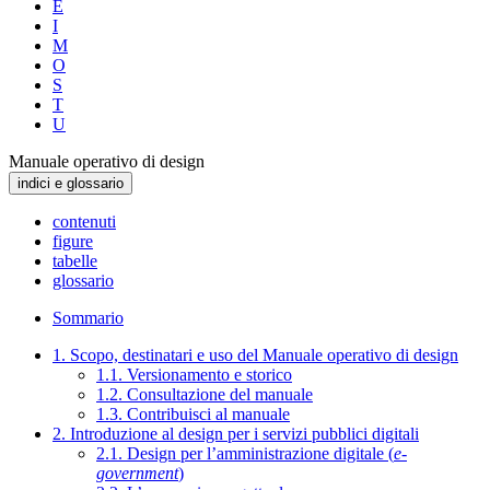
E
I
M
O
S
T
U
Manuale operativo di design
indici e glossario
contenuti
figure
tabelle
glossario
Sommario
1. Scopo, destinatari e uso del Manuale operativo di design
1.1. Versionamento e storico
1.2. Consultazione del manuale
1.3. Contribuisci al manuale
2. Introduzione al design per i servizi pubblici digitali
2.1. Design per l’amministrazione digitale (
e-
government
)