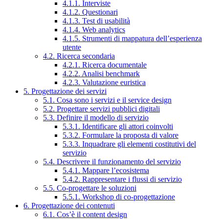
4.1.1. Interviste
4.1.2. Questionari
4.1.3. Test di usabilità
4.1.4. Web analytics
4.1.5. Strumenti di mappatura dell’esperienza
utente
4.2. Ricerca secondaria
4.2.1. Ricerca documentale
4.2.2. Analisi benchmark
4.2.3. Valutazione euristica
5. Progettazione dei servizi
5.1. Cosa sono i servizi e il service design
5.2. Progettare servizi pubblici digitali
5.3. Definire il modello di servizio
5.3.1. Identificare gli attori coinvolti
5.3.2. Formulare la proposta di valore
5.3.3. Inquadrare gli elementi costitutivi del
servizio
5.4. Descrivere il funzionamento del servizio
5.4.1. Mappare l’ecosistema
5.4.2. Rappresentare i flussi di servizio
5.5. Co-progettare le soluzioni
5.5.1. Workshop di co-progettazione
6. Progettazione dei contenuti
6.1. Cos’è il content design