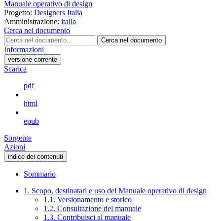
Manuale operativo di design
Progetto:
Designers Italia
Amministrazione:
italia
Cerca nel documento
Cerca nel documento
Informazioni
versione-corrente
Scarica
pdf
html
epub
Sorgente
Azioni
indice dei contenuti
Sommario
1. Scopo, destinatari e uso del Manuale operativo di design
1.1. Versionamento e storico
1.2. Consultazione del manuale
1.3. Contribuisci al manuale