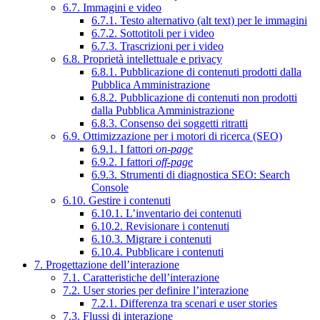
6.7. Immagini e video
6.7.1. Testo alternativo (alt text) per le immagini
6.7.2. Sottotitoli per i video
6.7.3. Trascrizioni per i video
6.8. Proprietà intellettuale e privacy
6.8.1. Pubblicazione di contenuti prodotti dalla
Pubblica Amministrazione
6.8.2. Pubblicazione di contenuti non prodotti
dalla Pubblica Amministrazione
6.8.3. Consenso dei soggetti ritratti
6.9. Ottimizzazione per i motori di ricerca (SEO)
6.9.1. I fattori
on-page
6.9.2. I fattori
off-page
6.9.3. Strumenti di diagnostica SEO: Search
Console
6.10. Gestire i contenuti
6.10.1. L’inventario dei contenuti
6.10.2. Revisionare i contenuti
6.10.3. Migrare i contenuti
6.10.4. Pubblicare i contenuti
7. Progettazione dell’interazione
7.1. Caratteristiche dell’interazione
7.2. User stories per definire l’interazione
7.2.1. Differenza tra scenari e user stories
7.3. Flussi di interazione