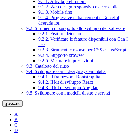
9.1.1. Attività preliminari
9.1.2. Web design responsivo e accessibile
9.1.3. Mobile first
9.1.4. Progressive enhancement e Graceful
degradation
9.2. Strumenti di supporto allo sviluppo del software
9.2.1. Feature detection
9.2.2. Verificare le feature disponibili con Can I
use
9.2.3. Strumenti e risorse per CSS e JavaScript
9.2.4. Supporto browser
9.2.5. Misurare le prestazioni
9.3. Catalogo del riuso
9.4. Sviluppare con il design system .italia
9.4.1. Il framework Bootstrap Italia
9.4.2. Il kit di sviluppo React
9.4.3. Il kit di sviluppo Angular
9.5. Sviluppare con i modelli di sito e servizi
glossario
A
B
C
D