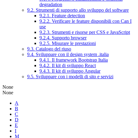
degradation
9.2. Strumenti di supporto allo sviluppo del software
9.2.1. Feature detection
9.2.2. Verificare le feature disponibili con Can I
use
9.2.3. Strumenti e risorse per CSS e JavaScript
9.2.4. Supporto browser
9.2.5. Misurare le prestazioni
9.3. Catalogo del riuso
9.4. Sviluppare con il design system .italia
9.4.1. Il framework Bootstrap Italia
9.4.2. Il kit di sviluppo React
9.4.3. Il kit di sviluppo Angular
9.5. Sviluppare con i modelli di sito e servizi
None
None
A
B
C
D
E
I
M