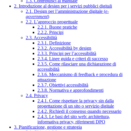
1.3. Contribuisci al manuale
2. Introduzione al design per i servizi pubblici digitali
2.1. Design per l’amministrazione digitale (
e-
government
)
2.2. L’approccio progettuale
2.2.1. Buone pratiche
2.2.2. Principi
2.3. Accessibilità
2.3.1. Definizione
2.3.2. Accessibilità by design
2.3.3. Principi per l’accessibilità
2.3.4. Linee guida e criteri di successo
2.3.5. Come rilasciare una dichiarazione di
accessibilità
2.3.6. Meccanismo di feedback e procedura di
attuazione
2.3.7. Obiettivi accessibilità
2.3.8. Normativa e approfondimenti
2.4. Privacy
2.4.1. Come rispettare la privacy sin dalla
progettazione di un sito o servizio digitale
2.4.2. Richiedi il consenso quando necessario
2.4.3. Le basi del sito web: architettura,
informativa privacy, riferimenti DPO
3. Pianificazione, gestione e strategia