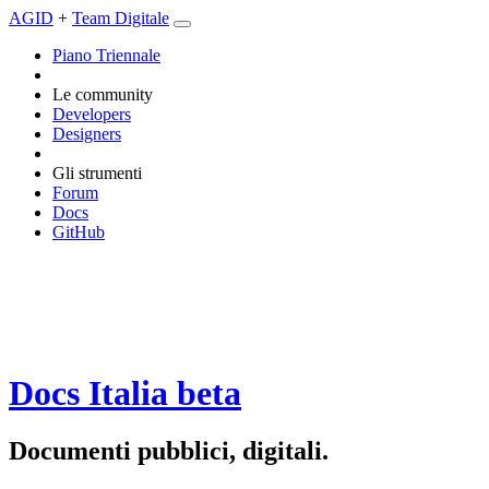
AGID
+
Team Digitale
Piano Triennale
Le community
Developers
Designers
Gli strumenti
Forum
Docs
GitHub
Docs Italia
beta
Documenti pubblici, digitali.