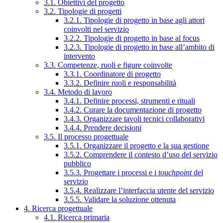
3.1. Obiettivi del progetto
3.2. Tipologie di progetti
3.2.1. Tipologie di progetto in base agli attori
coinvolti nel servizio
3.2.2. Tipologie di progetto in base al focus
3.2.3. Tipologie di progetto in base all’ambito di
intervento
3.3. Competenze, ruoli e figure coinvolte
3.3.1. Coordinatore di progetto
3.3.2. Definire ruoli e responsabilità
3.4. Metodo di lavoro
3.4.1. Definire processi, strumenti e rituali
3.4.2. Curare la documentazione di progetto
3.4.3. Organizzare tavoli tecnici collaborativi
3.4.4. Prendere decisioni
3.5. Il processo progettuale
3.5.1. Organizzare il progetto e la sua gestione
3.5.2. Comprendere il contesto d’uso del servizio
pubblico
3.5.3. Progettare i processi e i
touchpoint
del
servizio
3.5.4. Realizzare l’interfaccia utente del servizio
3.5.5. Validare la soluzione ottenuta
4. Ricerca progettuale
4.1. Ricerca primaria