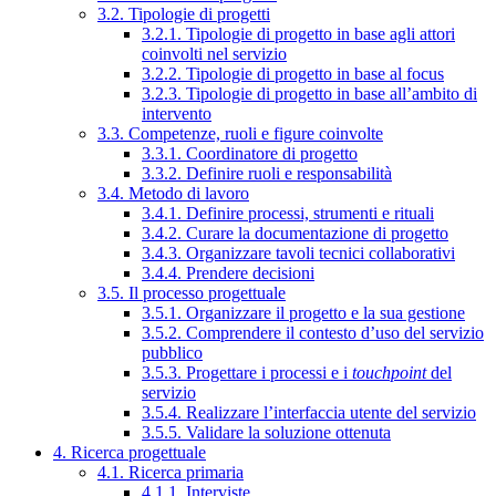
3.2. Tipologie di progetti
3.2.1. Tipologie di progetto in base agli attori
coinvolti nel servizio
3.2.2. Tipologie di progetto in base al focus
3.2.3. Tipologie di progetto in base all’ambito di
intervento
3.3. Competenze, ruoli e figure coinvolte
3.3.1. Coordinatore di progetto
3.3.2. Definire ruoli e responsabilità
3.4. Metodo di lavoro
3.4.1. Definire processi, strumenti e rituali
3.4.2. Curare la documentazione di progetto
3.4.3. Organizzare tavoli tecnici collaborativi
3.4.4. Prendere decisioni
3.5. Il processo progettuale
3.5.1. Organizzare il progetto e la sua gestione
3.5.2. Comprendere il contesto d’uso del servizio
pubblico
3.5.3. Progettare i processi e i
touchpoint
del
servizio
3.5.4. Realizzare l’interfaccia utente del servizio
3.5.5. Validare la soluzione ottenuta
4. Ricerca progettuale
4.1. Ricerca primaria
4.1.1. Interviste