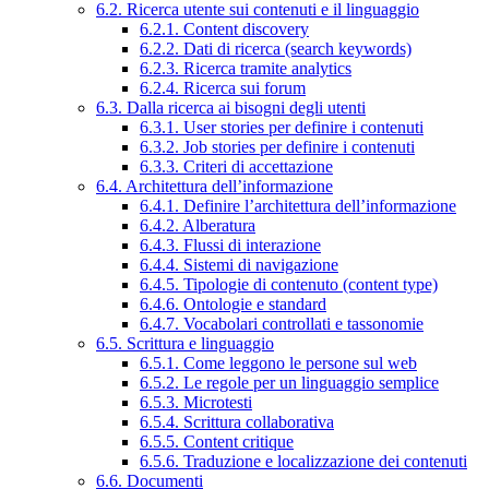
6.2. Ricerca utente sui contenuti e il linguaggio
6.2.1. Content discovery
6.2.2. Dati di ricerca (search keywords)
6.2.3. Ricerca tramite analytics
6.2.4. Ricerca sui forum
6.3. Dalla ricerca ai bisogni degli utenti
6.3.1. User stories per definire i contenuti
6.3.2. Job stories per definire i contenuti
6.3.3. Criteri di accettazione
6.4. Architettura dell’informazione
6.4.1. Definire l’architettura dell’informazione
6.4.2. Alberatura
6.4.3. Flussi di interazione
6.4.4. Sistemi di navigazione
6.4.5. Tipologie di contenuto (content type)
6.4.6. Ontologie e standard
6.4.7. Vocabolari controllati e tassonomie
6.5. Scrittura e linguaggio
6.5.1. Come leggono le persone sul web
6.5.2. Le regole per un linguaggio semplice
6.5.3. Microtesti
6.5.4. Scrittura collaborativa
6.5.5. Content critique
6.5.6. Traduzione e localizzazione dei contenuti
6.6. Documenti