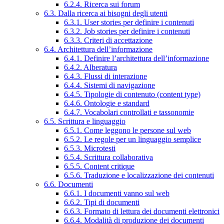
6.2.4. Ricerca sui forum
6.3. Dalla ricerca ai bisogni degli utenti
6.3.1. User stories per definire i contenuti
6.3.2. Job stories per definire i contenuti
6.3.3. Criteri di accettazione
6.4. Architettura dell’informazione
6.4.1. Definire l’architettura dell’informazione
6.4.2. Alberatura
6.4.3. Flussi di interazione
6.4.4. Sistemi di navigazione
6.4.5. Tipologie di contenuto (content type)
6.4.6. Ontologie e standard
6.4.7. Vocabolari controllati e tassonomie
6.5. Scrittura e linguaggio
6.5.1. Come leggono le persone sul web
6.5.2. Le regole per un linguaggio semplice
6.5.3. Microtesti
6.5.4. Scrittura collaborativa
6.5.5. Content critique
6.5.6. Traduzione e localizzazione dei contenuti
6.6. Documenti
6.6.1. I documenti vanno sul web
6.6.2. Tipi di documenti
6.6.3. Formato di lettura dei documenti elettronici
6.6.4. Modalità di produzione dei documenti