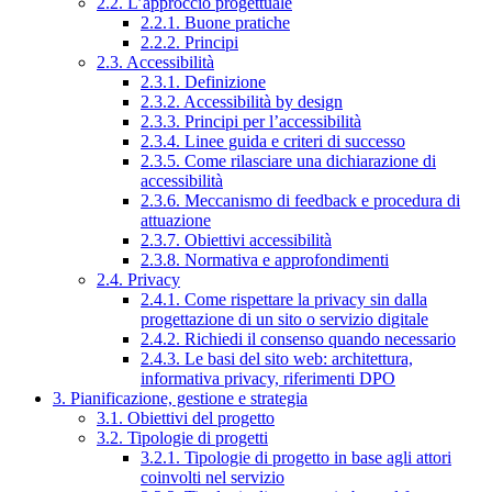
2.2. L’approccio progettuale
2.2.1. Buone pratiche
2.2.2. Principi
2.3. Accessibilità
2.3.1. Definizione
2.3.2. Accessibilità by design
2.3.3. Principi per l’accessibilità
2.3.4. Linee guida e criteri di successo
2.3.5. Come rilasciare una dichiarazione di
accessibilità
2.3.6. Meccanismo di feedback e procedura di
attuazione
2.3.7. Obiettivi accessibilità
2.3.8. Normativa e approfondimenti
2.4. Privacy
2.4.1. Come rispettare la privacy sin dalla
progettazione di un sito o servizio digitale
2.4.2. Richiedi il consenso quando necessario
2.4.3. Le basi del sito web: architettura,
informativa privacy, riferimenti DPO
3. Pianificazione, gestione e strategia
3.1. Obiettivi del progetto
3.2. Tipologie di progetti
3.2.1. Tipologie di progetto in base agli attori
coinvolti nel servizio