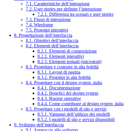
7.1. Caratteristiche dell’interazione
7.2. User stories per definire l’interazione
7.2.1. Differenza tra scenari e user stories
7.3. Flussi di interazione
7.4. Wireframe
7.5. Prototipi interattivi
8. Progettazione dell’interfaccia
8.1. Obiettivi dell’interfaccia
8.2. Elementi dell’interfaccia
8.2.1. Elementi di composizione
8.2.2. Elementi interattivi
8.2.3. Elementi testuali (microtesti)
8.3. Progettare e costruire in alta fedeltà
8.3.1. Layout di pagina
8.3.2. Prototipi in alta fedeltà
8.4. Progettare con il design system .italia
8.4.1. Documentazione
8.4.2. Benefici del design system
8.4.3. Risorse operative
8.4.4. Come contribuire al design system .italia
8.5. Progettare con i modelli di sito e servizi
8.5.1. Vantaggi dell’utilizzo dei modelli
8.5.2. I modelli di sito e servizi disponibili
9. Sviluppo dell’interfaccia
9.1. Approccio allo sviluppo