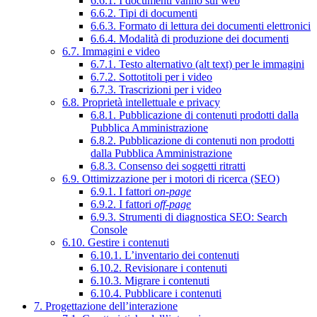
6.6.1. I documenti vanno sul web
6.6.2. Tipi di documenti
6.6.3. Formato di lettura dei documenti elettronici
6.6.4. Modalità di produzione dei documenti
6.7. Immagini e video
6.7.1. Testo alternativo (alt text) per le immagini
6.7.2. Sottotitoli per i video
6.7.3. Trascrizioni per i video
6.8. Proprietà intellettuale e privacy
6.8.1. Pubblicazione di contenuti prodotti dalla
Pubblica Amministrazione
6.8.2. Pubblicazione di contenuti non prodotti
dalla Pubblica Amministrazione
6.8.3. Consenso dei soggetti ritratti
6.9. Ottimizzazione per i motori di ricerca (SEO)
6.9.1. I fattori
on-page
6.9.2. I fattori
off-page
6.9.3. Strumenti di diagnostica SEO: Search
Console
6.10. Gestire i contenuti
6.10.1. L’inventario dei contenuti
6.10.2. Revisionare i contenuti
6.10.3. Migrare i contenuti
6.10.4. Pubblicare i contenuti
7. Progettazione dell’interazione