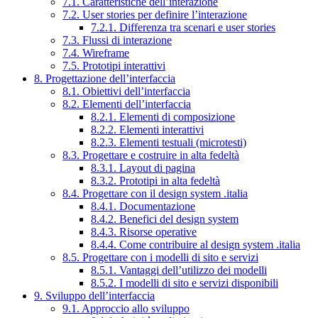
7.1. Caratteristiche dell’interazione
7.2. User stories per definire l’interazione
7.2.1. Differenza tra scenari e user stories
7.3. Flussi di interazione
7.4. Wireframe
7.5. Prototipi interattivi
8. Progettazione dell’interfaccia
8.1. Obiettivi dell’interfaccia
8.2. Elementi dell’interfaccia
8.2.1. Elementi di composizione
8.2.2. Elementi interattivi
8.2.3. Elementi testuali (microtesti)
8.3. Progettare e costruire in alta fedeltà
8.3.1. Layout di pagina
8.3.2. Prototipi in alta fedeltà
8.4. Progettare con il design system .italia
8.4.1. Documentazione
8.4.2. Benefici del design system
8.4.3. Risorse operative
8.4.4. Come contribuire al design system .italia
8.5. Progettare con i modelli di sito e servizi
8.5.1. Vantaggi dell’utilizzo dei modelli
8.5.2. I modelli di sito e servizi disponibili
9. Sviluppo dell’interfaccia
9.1. Approccio allo sviluppo