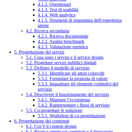
4.1.2. Questionari
4.1.3. Test di usabilità
4.1.4. Web analytics
4.1.5. Strumenti di mappatura dell’esperienza
utente
4.2. Ricerca secondaria
4.2.1. Ricerca documentale
4.2.2. Analisi benchmark
4.2.3. Valutazione euristica
5. Progettazione dei servizi
5.1. Cosa sono i servizi e il service design
5.2. Progettare servizi pubblici digitali
5.3. Definire il modello di servizio
5.3.1. Identificare gli attori coinvolti
5.3.2. Formulare la proposta di valore
5.3.3. Inquadrare gli elementi costitutivi del
servizio
5.4. Descrivere il funzionamento del servizio
5.4.1. Mappare l’ecosistema
5.4.2. Rappresentare i flussi di servizio
5.5. Co-progettare le soluzioni
5.5.1. Workshop di co-progettazione
6. Progettazione dei contenuti
6.1. Cos’è il content design
6.2. Ricerca utente sui contenuti e il linguaggio