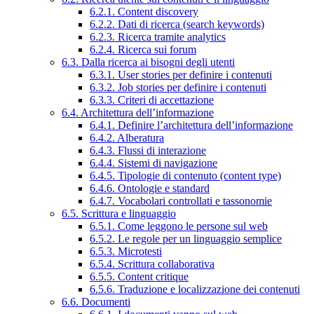
6.2.1. Content discovery
6.2.2. Dati di ricerca (search keywords)
6.2.3. Ricerca tramite analytics
6.2.4. Ricerca sui forum
6.3. Dalla ricerca ai bisogni degli utenti
6.3.1. User stories per definire i contenuti
6.3.2. Job stories per definire i contenuti
6.3.3. Criteri di accettazione
6.4. Architettura dell’informazione
6.4.1. Definire l’architettura dell’informazione
6.4.2. Alberatura
6.4.3. Flussi di interazione
6.4.4. Sistemi di navigazione
6.4.5. Tipologie di contenuto (content type)
6.4.6. Ontologie e standard
6.4.7. Vocabolari controllati e tassonomie
6.5. Scrittura e linguaggio
6.5.1. Come leggono le persone sul web
6.5.2. Le regole per un linguaggio semplice
6.5.3. Microtesti
6.5.4. Scrittura collaborativa
6.5.5. Content critique
6.5.6. Traduzione e localizzazione dei contenuti
6.6. Documenti