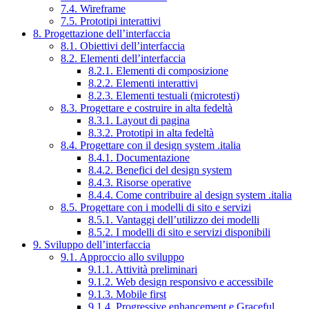
7.4. Wireframe
7.5. Prototipi interattivi
8. Progettazione dell’interfaccia
8.1. Obiettivi dell’interfaccia
8.2. Elementi dell’interfaccia
8.2.1. Elementi di composizione
8.2.2. Elementi interattivi
8.2.3. Elementi testuali (microtesti)
8.3. Progettare e costruire in alta fedeltà
8.3.1. Layout di pagina
8.3.2. Prototipi in alta fedeltà
8.4. Progettare con il design system .italia
8.4.1. Documentazione
8.4.2. Benefici del design system
8.4.3. Risorse operative
8.4.4. Come contribuire al design system .italia
8.5. Progettare con i modelli di sito e servizi
8.5.1. Vantaggi dell’utilizzo dei modelli
8.5.2. I modelli di sito e servizi disponibili
9. Sviluppo dell’interfaccia
9.1. Approccio allo sviluppo
9.1.1. Attività preliminari
9.1.2. Web design responsivo e accessibile
9.1.3. Mobile first
9.1.4. Progressive enhancement e Graceful