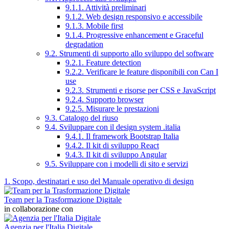
9.1.1. Attività preliminari
9.1.2. Web design responsivo e accessibile
9.1.3. Mobile first
9.1.4. Progressive enhancement e Graceful
degradation
9.2. Strumenti di supporto allo sviluppo del software
9.2.1. Feature detection
9.2.2. Verificare le feature disponibili con Can I
use
9.2.3. Strumenti e risorse per CSS e JavaScript
9.2.4. Supporto browser
9.2.5. Misurare le prestazioni
9.3. Catalogo del riuso
9.4. Sviluppare con il design system .italia
9.4.1. Il framework Bootstrap Italia
9.4.2. Il kit di sviluppo React
9.4.3. Il kit di sviluppo Angular
9.5. Sviluppare con i modelli di sito e servizi
1. Scopo, destinatari e uso del Manuale operativo di design
Team per la Trasformazione Digitale
in collaborazione con
Agenzia per l'Italia Digitale