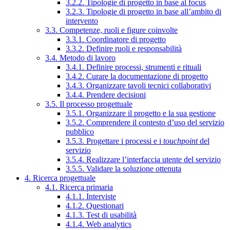
3.2.2. Tipologie di progetto in base al focus
3.2.3. Tipologie di progetto in base all’ambito di
intervento
3.3. Competenze, ruoli e figure coinvolte
3.3.1. Coordinatore di progetto
3.3.2. Definire ruoli e responsabilità
3.4. Metodo di lavoro
3.4.1. Definire processi, strumenti e rituali
3.4.2. Curare la documentazione di progetto
3.4.3. Organizzare tavoli tecnici collaborativi
3.4.4. Prendere decisioni
3.5. Il processo progettuale
3.5.1. Organizzare il progetto e la sua gestione
3.5.2. Comprendere il contesto d’uso del servizio
pubblico
3.5.3. Progettare i processi e i
touchpoint
del
servizio
3.5.4. Realizzare l’interfaccia utente del servizio
3.5.5. Validare la soluzione ottenuta
4. Ricerca progettuale
4.1. Ricerca primaria
4.1.1. Interviste
4.1.2. Questionari
4.1.3. Test di usabilità
4.1.4. Web analytics