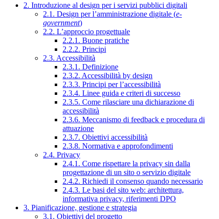
2. Introduzione al design per i servizi pubblici digitali
2.1. Design per l’amministrazione digitale (
e-
government
)
2.2. L’approccio progettuale
2.2.1. Buone pratiche
2.2.2. Principi
2.3. Accessibilità
2.3.1. Definizione
2.3.2. Accessibilità by design
2.3.3. Principi per l’accessibilità
2.3.4. Linee guida e criteri di successo
2.3.5. Come rilasciare una dichiarazione di
accessibilità
2.3.6. Meccanismo di feedback e procedura di
attuazione
2.3.7. Obiettivi accessibilità
2.3.8. Normativa e approfondimenti
2.4. Privacy
2.4.1. Come rispettare la privacy sin dalla
progettazione di un sito o servizio digitale
2.4.2. Richiedi il consenso quando necessario
2.4.3. Le basi del sito web: architettura,
informativa privacy, riferimenti DPO
3. Pianificazione, gestione e strategia
3.1. Obiettivi del progetto