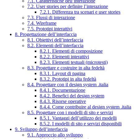
7.1. Caratteristiche dell’interazione
7.2. User stories per definire l’interazione
7.2.1. Differenza tra scenari e user stories
7.3. Flussi di interazione
7.4. Wireframe
7.5. Prototipi interattivi
8. Progettazione dell’interfaccia
8.1. Obiettivi dell’interfaccia
8.2. Elementi dell’interfaccia
8.2.1. Elementi di composizione
8.2.2. Elementi interattivi
8.2.3. Elementi testuali (microtesti)
8.3. Progettare e costruire in alta fedeltà
8.3.1. Layout di pagina
8.3.2. Prototipi in alta fedeltà
8.4. Progettare con il design system .italia
8.4.1. Documentazione
8.4.2. Benefici del design system
8.4.3. Risorse operative
8.4.4. Come contribuire al design system .italia
8.5. Progettare con i modelli di sito e servizi
8.5.1. Vantaggi dell’utilizzo dei modelli
8.5.2. I modelli di sito e servizi disponibili
9. Sviluppo dell’interfaccia
9.1. Approccio allo sviluppo