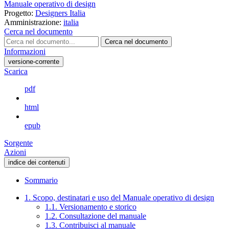
Manuale operativo di design
Progetto:
Designers Italia
Amministrazione:
italia
Cerca nel documento
Cerca nel documento
Informazioni
versione-corrente
Scarica
pdf
html
epub
Sorgente
Azioni
indice dei contenuti
Sommario
1. Scopo, destinatari e uso del Manuale operativo di design
1.1. Versionamento e storico
1.2. Consultazione del manuale
1.3. Contribuisci al manuale