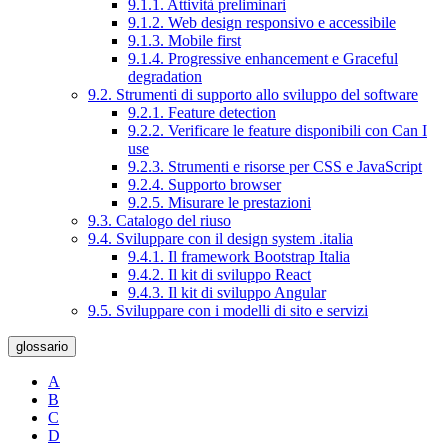
9.1.1. Attività preliminari
9.1.2. Web design responsivo e accessibile
9.1.3. Mobile first
9.1.4. Progressive enhancement e Graceful
degradation
9.2. Strumenti di supporto allo sviluppo del software
9.2.1. Feature detection
9.2.2. Verificare le feature disponibili con Can I
use
9.2.3. Strumenti e risorse per CSS e JavaScript
9.2.4. Supporto browser
9.2.5. Misurare le prestazioni
9.3. Catalogo del riuso
9.4. Sviluppare con il design system .italia
9.4.1. Il framework Bootstrap Italia
9.4.2. Il kit di sviluppo React
9.4.3. Il kit di sviluppo Angular
9.5. Sviluppare con i modelli di sito e servizi
glossario
A
B
C
D