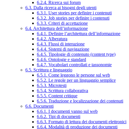
6.2.4. Ricerca sui forum
6.3. Dalla ricerca ai bisogni degli utenti
6.3.1. User stories per definire i contenuti
6.3.2. Job stories per definire i contenuti
6.3.3. Criteri di accettazione
6.4. Architettura dell’informazione
6.4.1. Definire l’architettura dell’informazione
6.4.2. Alberatura
6.4.3. Flussi di interazione
6.4.4. Sistemi di navigazione
6.4.5. Tipologie di contenuto (content type)
6.4.6. Ontologie e standard
6.4.7. Vocabolari controllati e tassonomie
6.5. Scrittura e linguaggio
6.5.1. Come leggono le persone sul web
6.5.2. Le regole per un linguaggio semplice
6.5.3. Microtesti
6.5.4. Scrittura collaborativa
6.5.5. Content critique
6.5.6. Traduzione e localizzazione dei contenuti
6.6. Documenti
6.6.1. I documenti vanno sul web
6.6.2. Tipi di documenti
6.6.3. Formato di lettura dei documenti elettronici
6.6.4. Modalità di produzione dei documenti