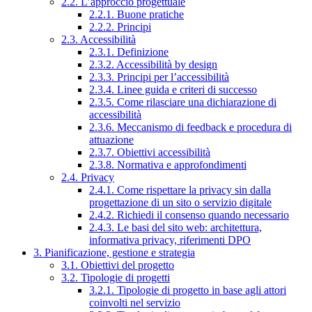
2.2. L’approccio progettuale
2.2.1. Buone pratiche
2.2.2. Principi
2.3. Accessibilità
2.3.1. Definizione
2.3.2. Accessibilità by design
2.3.3. Principi per l’accessibilità
2.3.4. Linee guida e criteri di successo
2.3.5. Come rilasciare una dichiarazione di
accessibilità
2.3.6. Meccanismo di feedback e procedura di
attuazione
2.3.7. Obiettivi accessibilità
2.3.8. Normativa e approfondimenti
2.4. Privacy
2.4.1. Come rispettare la privacy sin dalla
progettazione di un sito o servizio digitale
2.4.2. Richiedi il consenso quando necessario
2.4.3. Le basi del sito web: architettura,
informativa privacy, riferimenti DPO
3. Pianificazione, gestione e strategia
3.1. Obiettivi del progetto
3.2. Tipologie di progetti
3.2.1. Tipologie di progetto in base agli attori
coinvolti nel servizio