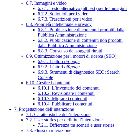
6.7. Immagini e video
6.7.1. Testo alternativo (alt text) per le immagini
6.7.2. Sottotitoli per i video
6.7.3. Trascrizioni per i video
6.8. Proprietà intellettuale e privacy
6.8.1. Pubblicazione di contenuti prodotti dalla
Pubblica Amministrazione
6.8.2. Pubblicazione di contenuti non prodotti
dalla Pubblica Amministrazione
6.8.3. Consenso dei soggetti ritratti
6.9. Ottimizzazione per i motori di ricerca (SEO)
6.9.1. I fattori
on-page
6.9.2. I fattori
off-page
6.9.3. Strumenti di diagnostica SEO: Search
Console
6.10. Gestire i contenuti
6.10.1. L’inventario dei contenuti
6.10.2. Revisionare i contenuti
6.10.3. Migrare i contenuti
6.10.4. Pubblicare i contenuti
7. Progettazione dell’interazione
7.1. Caratteristiche dell’interazione
7.2. User stories per definire l’interazione
7.2.1. Differenza tra scenari e user stories
7.3. Flussi di interazione