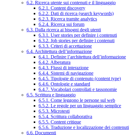
6.2. Ricerca utente sui contenuti e il linguaggio
6.2.1. Content discovery
6.2.2. Dati di ricerca (search keywords)
6.2.3. Ricerca tramite analytics
6.2.4. Ricerca sui forum
6.3. Dalla ricerca ai bisogni degli utenti
6.3.1. User stories per definire i contenuti
6.3.2. Job stories per definire i contenuti
6.3.3. Criteri di accettazione
6.4. Architettura dell’informazione
6.4.1. Definire l’architettura dell’informazione
6.4.2. Alberatura
6.4.3. Flussi di interazione
6.4.4. Sistemi di navigazione
6.4.5. Tipologie di contenuto (content type)
6.4.6. Ontologie e standard
6.4.7. Vocabolari controllati e tassonomie
6.5. Scrittura e linguaggio
6.5.1. Come leggono le persone sul web
6.5.2. Le regole per un linguaggio semplice
6.5.3. Microtesti
6.5.4. Scrittura collaborativa
6.5.5. Content critique
6.5.6. Traduzione e localizzazione dei contenuti
6.6. Documenti