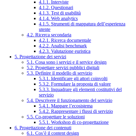
4.1.1. Interviste
4.1.2. Questionari
4.1.3. Test di usabilità
4.1.4. Web analytics
4.1.5. Strumenti di mappatura dell’esperienza
utente
4.2. Ricerca secondaria
4.2.1. Ricerca documentale
4.2.2. Analisi benchmark
4.2.3. Valutazione euristica
5. Progettazione dei servizi
5.1. Cosa sono i servizi e il service design
5.2. Progettare servizi pubblici digitali
5.3. Definire il modello di servizio
5.3.1. Identificare gli attori coinvolti
5.3.2. Formulare la proposta di valore
5.3.3. Inquadrare gli elementi costitutivi del
servizio
5.4. Descrivere il funzionamento del servizio
5.4.1. Mappare l’ecosistema
5.4.2. Rappresentare i flussi di servizio
5.5. Co-progettare le soluzioni
5.5.1. Workshop di co-progettazione
6. Progettazione dei contenuti
6.1. Cos’è il content design