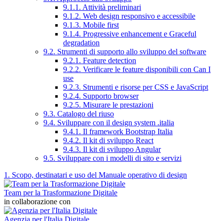
9.1.1. Attività preliminari
9.1.2. Web design responsivo e accessibile
9.1.3. Mobile first
9.1.4. Progressive enhancement e Graceful
degradation
9.2. Strumenti di supporto allo sviluppo del software
9.2.1. Feature detection
9.2.2. Verificare le feature disponibili con Can I
use
9.2.3. Strumenti e risorse per CSS e JavaScript
9.2.4. Supporto browser
9.2.5. Misurare le prestazioni
9.3. Catalogo del riuso
9.4. Sviluppare con il design system .italia
9.4.1. Il framework Bootstrap Italia
9.4.2. Il kit di sviluppo React
9.4.3. Il kit di sviluppo Angular
9.5. Sviluppare con i modelli di sito e servizi
1. Scopo, destinatari e uso del Manuale operativo di design
Team per la Trasformazione Digitale
in collaborazione con
Agenzia per l'Italia Digitale