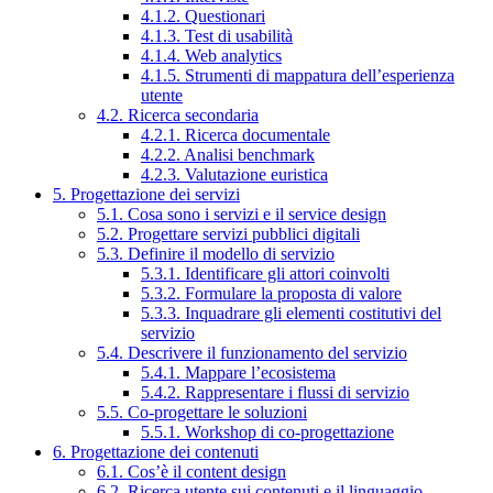
4.1.2. Questionari
4.1.3. Test di usabilità
4.1.4. Web analytics
4.1.5. Strumenti di mappatura dell’esperienza
utente
4.2. Ricerca secondaria
4.2.1. Ricerca documentale
4.2.2. Analisi benchmark
4.2.3. Valutazione euristica
5. Progettazione dei servizi
5.1. Cosa sono i servizi e il service design
5.2. Progettare servizi pubblici digitali
5.3. Definire il modello di servizio
5.3.1. Identificare gli attori coinvolti
5.3.2. Formulare la proposta di valore
5.3.3. Inquadrare gli elementi costitutivi del
servizio
5.4. Descrivere il funzionamento del servizio
5.4.1. Mappare l’ecosistema
5.4.2. Rappresentare i flussi di servizio
5.5. Co-progettare le soluzioni
5.5.1. Workshop di co-progettazione
6. Progettazione dei contenuti
6.1. Cos’è il content design
6.2. Ricerca utente sui contenuti e il linguaggio