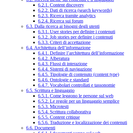
6.2.1. Content discovery
6.2.2. Dati di ricerca (search keywords)
6.2.3. Ricerca tramite analytics
6.2.4. Ricerca sui forum
6.3. Dalla ricerca ai bisogni degli utenti
6.3.1. User stories per definire i contenuti
6.3.2. Job stories per definire i contenuti
6.3.3. Criteri di accettazione
6.4. Architettura dell’informazione
6.4.1. Definire l’architettura dell’informazione
6.4.2. Alberatura
6.4.3. Flussi di interazione
6.4.4. Sistemi di navigazione
6.4.5. Tipologie di contenuto (content type)
6.4.6. Ontologie e standard
6.4.7. Vocabolari controllati e tassonomie
6.5. Scrittura e linguaggio
6.5.1. Come leggono le persone sul web
6.5.2. Le regole per un linguaggio semplice
6.5.3. Microtesti
6.5.4. Scrittura collaborativa
6.5.5. Content critique
6.5.6. Traduzione e localizzazione dei contenuti
6.6. Documenti