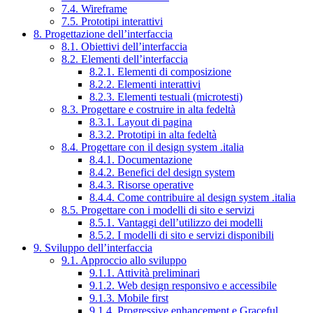
7.4. Wireframe
7.5. Prototipi interattivi
8. Progettazione dell’interfaccia
8.1. Obiettivi dell’interfaccia
8.2. Elementi dell’interfaccia
8.2.1. Elementi di composizione
8.2.2. Elementi interattivi
8.2.3. Elementi testuali (microtesti)
8.3. Progettare e costruire in alta fedeltà
8.3.1. Layout di pagina
8.3.2. Prototipi in alta fedeltà
8.4. Progettare con il design system .italia
8.4.1. Documentazione
8.4.2. Benefici del design system
8.4.3. Risorse operative
8.4.4. Come contribuire al design system .italia
8.5. Progettare con i modelli di sito e servizi
8.5.1. Vantaggi dell’utilizzo dei modelli
8.5.2. I modelli di sito e servizi disponibili
9. Sviluppo dell’interfaccia
9.1. Approccio allo sviluppo
9.1.1. Attività preliminari
9.1.2. Web design responsivo e accessibile
9.1.3. Mobile first
9.1.4. Progressive enhancement e Graceful