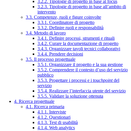
3.2.2. Tipologie di progetto in base al focus
3.2.3. Tipologie di progetto in base all’ambito di
intervento
3.3. Competenze, ruoli e figure coinvolte
3.3.1. Coordinatore di progetto
3.3.2. Definire ruoli e responsabilità
3.4. Metodo di lavoro
3.4.1. Definire processi, strumenti e rituali
3.4.2. Curare la documentazione di progetto
3.4.3. Organizzare tavoli tecnici collaborativi
3.4.4. Prendere decisioni
3.5. Il processo progettuale
3.5.1. Organizzare il progetto e la sua gestione
3.5.2. Comprendere il contesto d’uso del servizio
pubblico
3.5.3. Progettare i processi e i
touchpoint
del
servizio
3.5.4. Realizzare l’interfaccia utente del servizio
3.5.5. Validare la soluzione ottenuta
4. Ricerca progettuale
4.1. Ricerca primaria
4.1.1. Interviste
4.1.2. Questionari
4.1.3. Test di usabilità
4.1.4. Web analytics