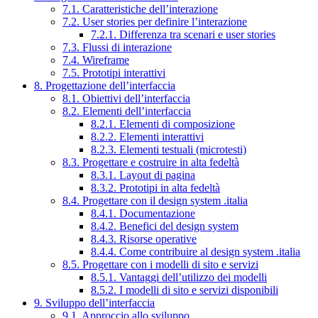
7.1. Caratteristiche dell’interazione
7.2. User stories per definire l’interazione
7.2.1. Differenza tra scenari e user stories
7.3. Flussi di interazione
7.4. Wireframe
7.5. Prototipi interattivi
8. Progettazione dell’interfaccia
8.1. Obiettivi dell’interfaccia
8.2. Elementi dell’interfaccia
8.2.1. Elementi di composizione
8.2.2. Elementi interattivi
8.2.3. Elementi testuali (microtesti)
8.3. Progettare e costruire in alta fedeltà
8.3.1. Layout di pagina
8.3.2. Prototipi in alta fedeltà
8.4. Progettare con il design system .italia
8.4.1. Documentazione
8.4.2. Benefici del design system
8.4.3. Risorse operative
8.4.4. Come contribuire al design system .italia
8.5. Progettare con i modelli di sito e servizi
8.5.1. Vantaggi dell’utilizzo dei modelli
8.5.2. I modelli di sito e servizi disponibili
9. Sviluppo dell’interfaccia
9.1. Approccio allo sviluppo