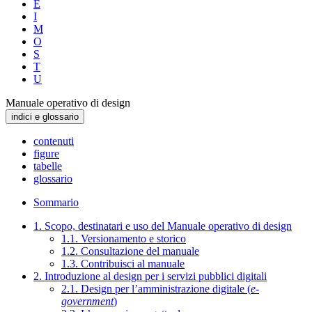
E
I
M
O
S
T
U
Manuale operativo di design
indici e glossario
contenuti
figure
tabelle
glossario
Sommario
1. Scopo, destinatari e uso del Manuale operativo di design
1.1. Versionamento e storico
1.2. Consultazione del manuale
1.3. Contribuisci al manuale
2. Introduzione al design per i servizi pubblici digitali
2.1. Design per l’amministrazione digitale (
e-
government
)