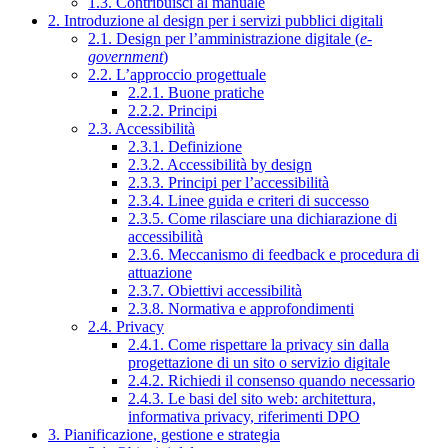
1.3. Contribuisci al manuale
2. Introduzione al design per i servizi pubblici digitali
2.1. Design per l’amministrazione digitale (
e-
government
)
2.2. L’approccio progettuale
2.2.1. Buone pratiche
2.2.2. Principi
2.3. Accessibilità
2.3.1. Definizione
2.3.2. Accessibilità by design
2.3.3. Principi per l’accessibilità
2.3.4. Linee guida e criteri di successo
2.3.5. Come rilasciare una dichiarazione di
accessibilità
2.3.6. Meccanismo di feedback e procedura di
attuazione
2.3.7. Obiettivi accessibilità
2.3.8. Normativa e approfondimenti
2.4. Privacy
2.4.1. Come rispettare la privacy sin dalla
progettazione di un sito o servizio digitale
2.4.2. Richiedi il consenso quando necessario
2.4.3. Le basi del sito web: architettura,
informativa privacy, riferimenti DPO
3. Pianificazione, gestione e strategia