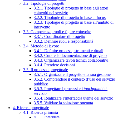
3.2. Tipologie di progetti
3.2.1. Tipologie di progetto in base agli attori
coinvolti nel servizio
3.2.2. Tipologie di progetto in base al focus
3.2.3. Tipologie di progetto in base all’ambito di
intervento
3.3. Competenze, ruoli e figure coinvolte
3.3.1. Coordinatore di progetto
3.3.2. Definire ruoli e responsabilità
3.4. Metodo di lavoro
3.4.1. Definire processi, strumenti e rituali
3.4.2. Curare la documentazione di progetto
3.4.3. Organizzare tavoli tecnici collaborativi
3.4.4. Prendere decisioni
3.5. Il processo progettuale
3.5.1. Organizzare il progetto e la sua gestione
3.5.2. Comprendere il contesto d’uso del servizio
pubblico
3.5.3. Progettare i processi e i
touchpoint
del
servizio
3.5.4. Realizzare l’interfaccia utente del servizio
3.5.5. Validare la soluzione ottenuta
4. Ricerca progettuale
4.1. Ricerca primaria
4.1.1. Interviste