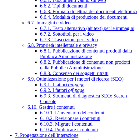
6.6.1. I documenti vanno sul web
6.6.2. Tipi di documenti
6.6.3. Formato di lettura dei documenti elettronici
6.6.4. Modalità di produzione dei documenti
6.7. Immagini e video
6.7.1. Testo alternativo (alt text) per le immagini
6.7.2. Sottotitoli per i video
6.7.3. Trascrizioni per i video
6.8. Proprietà intellettuale e privacy
6.8.1. Pubblicazione di contenuti prodotti dalla
Pubblica Amministrazione
6.8.2. Pubblicazione di contenuti non prodotti
dalla Pubblica Amministrazione
6.8.3. Consenso dei soggetti ritratti
6.9. Ottimizzazione per i motori di ricerca (SEO)
6.9.1. I fattori
on-page
6.9.2. I fattori
off-page
6.9.3. Strumenti di diagnostica SEO: Search
Console
6.10. Gestire i contenuti
6.10.1. L’inventario dei contenuti
6.10.2. Revisionare i contenuti
6.10.3. Migrare i contenuti
6.10.4. Pubblicare i contenuti
7. Progettazione dell’interazione