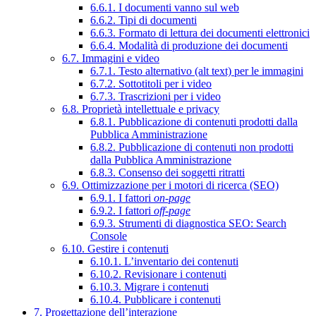
6.6.1. I documenti vanno sul web
6.6.2. Tipi di documenti
6.6.3. Formato di lettura dei documenti elettronici
6.6.4. Modalità di produzione dei documenti
6.7. Immagini e video
6.7.1. Testo alternativo (alt text) per le immagini
6.7.2. Sottotitoli per i video
6.7.3. Trascrizioni per i video
6.8. Proprietà intellettuale e privacy
6.8.1. Pubblicazione di contenuti prodotti dalla
Pubblica Amministrazione
6.8.2. Pubblicazione di contenuti non prodotti
dalla Pubblica Amministrazione
6.8.3. Consenso dei soggetti ritratti
6.9. Ottimizzazione per i motori di ricerca (SEO)
6.9.1. I fattori
on-page
6.9.2. I fattori
off-page
6.9.3. Strumenti di diagnostica SEO: Search
Console
6.10. Gestire i contenuti
6.10.1. L’inventario dei contenuti
6.10.2. Revisionare i contenuti
6.10.3. Migrare i contenuti
6.10.4. Pubblicare i contenuti
7. Progettazione dell’interazione