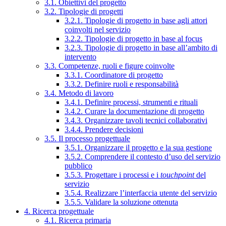
3.1. Obiettivi del progetto
3.2. Tipologie di progetti
3.2.1. Tipologie di progetto in base agli attori
coinvolti nel servizio
3.2.2. Tipologie di progetto in base al focus
3.2.3. Tipologie di progetto in base all’ambito di
intervento
3.3. Competenze, ruoli e figure coinvolte
3.3.1. Coordinatore di progetto
3.3.2. Definire ruoli e responsabilità
3.4. Metodo di lavoro
3.4.1. Definire processi, strumenti e rituali
3.4.2. Curare la documentazione di progetto
3.4.3. Organizzare tavoli tecnici collaborativi
3.4.4. Prendere decisioni
3.5. Il processo progettuale
3.5.1. Organizzare il progetto e la sua gestione
3.5.2. Comprendere il contesto d’uso del servizio
pubblico
3.5.3. Progettare i processi e i
touchpoint
del
servizio
3.5.4. Realizzare l’interfaccia utente del servizio
3.5.5. Validare la soluzione ottenuta
4. Ricerca progettuale
4.1. Ricerca primaria