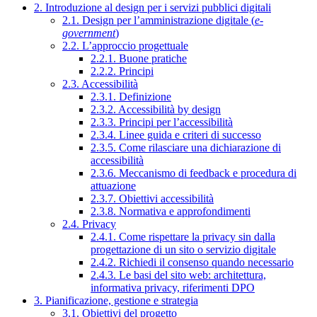
2. Introduzione al design per i servizi pubblici digitali
2.1. Design per l’amministrazione digitale (
e-
government
)
2.2. L’approccio progettuale
2.2.1. Buone pratiche
2.2.2. Principi
2.3. Accessibilità
2.3.1. Definizione
2.3.2. Accessibilità by design
2.3.3. Principi per l’accessibilità
2.3.4. Linee guida e criteri di successo
2.3.5. Come rilasciare una dichiarazione di
accessibilità
2.3.6. Meccanismo di feedback e procedura di
attuazione
2.3.7. Obiettivi accessibilità
2.3.8. Normativa e approfondimenti
2.4. Privacy
2.4.1. Come rispettare la privacy sin dalla
progettazione di un sito o servizio digitale
2.4.2. Richiedi il consenso quando necessario
2.4.3. Le basi del sito web: architettura,
informativa privacy, riferimenti DPO
3. Pianificazione, gestione e strategia
3.1. Obiettivi del progetto