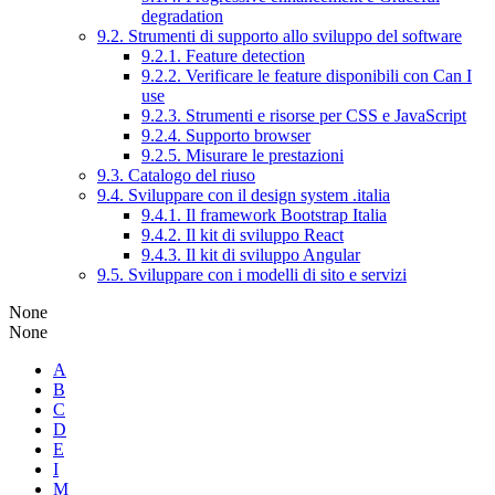
degradation
9.2. Strumenti di supporto allo sviluppo del software
9.2.1. Feature detection
9.2.2. Verificare le feature disponibili con Can I
use
9.2.3. Strumenti e risorse per CSS e JavaScript
9.2.4. Supporto browser
9.2.5. Misurare le prestazioni
9.3. Catalogo del riuso
9.4. Sviluppare con il design system .italia
9.4.1. Il framework Bootstrap Italia
9.4.2. Il kit di sviluppo React
9.4.3. Il kit di sviluppo Angular
9.5. Sviluppare con i modelli di sito e servizi
None
None
A
B
C
D
E
I
M