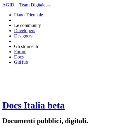
AGID
+
Team Digitale
Piano Triennale
Le community
Developers
Designers
Gli strumenti
Forum
Docs
GitHub
Docs Italia
beta
Documenti pubblici, digitali.