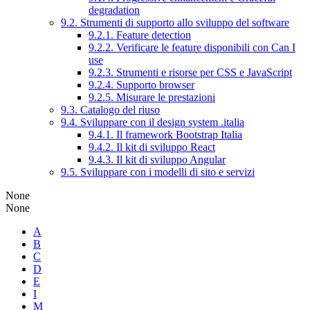
degradation
9.2. Strumenti di supporto allo sviluppo del software
9.2.1. Feature detection
9.2.2. Verificare le feature disponibili con Can I
use
9.2.3. Strumenti e risorse per CSS e JavaScript
9.2.4. Supporto browser
9.2.5. Misurare le prestazioni
9.3. Catalogo del riuso
9.4. Sviluppare con il design system .italia
9.4.1. Il framework Bootstrap Italia
9.4.2. Il kit di sviluppo React
9.4.3. Il kit di sviluppo Angular
9.5. Sviluppare con i modelli di sito e servizi
None
None
A
B
C
D
E
I
M