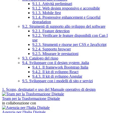
9.1.1. Attività preliminari
9.1.2. Web design responsivo e accessibile
9.1.3. Mobile first
9.1.4. Progressive enhancement e Graceful
degradation
9.2. Strumenti di supporto allo sviluppo del software
9.2.1. Feature detection
9.2.2. Verificare le feature disponibili con Can I
use
9.2.3. Strumenti e risorse per CSS e JavaScript
9.2.4. Supporto browser
9.2.5. Misurare le prestazioni
9.3. Catalogo del riuso
9.4. Sviluppare con il design system .italia
9.4.1. Il framework Bootstrap Italia
9.4.2. Il kit di sviluppo React
9.4.3. Il kit di sviluppo Angular
9.5. Sviluppare con i modelli di sito e servizi
1. Scopo, destinatari e uso del Manuale operativo di design
Team per la Trasformazione Digitale
in collaborazione con
Agenzia per l'Italia Digitale