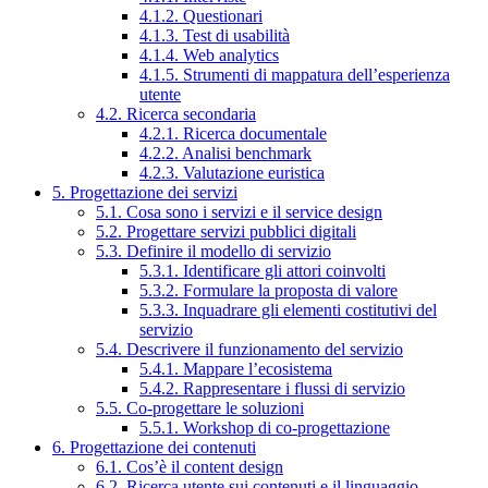
4.1.2. Questionari
4.1.3. Test di usabilità
4.1.4. Web analytics
4.1.5. Strumenti di mappatura dell’esperienza
utente
4.2. Ricerca secondaria
4.2.1. Ricerca documentale
4.2.2. Analisi benchmark
4.2.3. Valutazione euristica
5. Progettazione dei servizi
5.1. Cosa sono i servizi e il service design
5.2. Progettare servizi pubblici digitali
5.3. Definire il modello di servizio
5.3.1. Identificare gli attori coinvolti
5.3.2. Formulare la proposta di valore
5.3.3. Inquadrare gli elementi costitutivi del
servizio
5.4. Descrivere il funzionamento del servizio
5.4.1. Mappare l’ecosistema
5.4.2. Rappresentare i flussi di servizio
5.5. Co-progettare le soluzioni
5.5.1. Workshop di co-progettazione
6. Progettazione dei contenuti
6.1. Cos’è il content design
6.2. Ricerca utente sui contenuti e il linguaggio