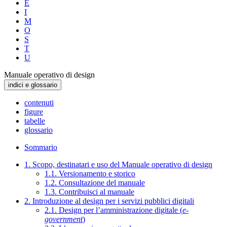
E
I
M
O
S
T
U
Manuale operativo di design
indici e glossario
contenuti
figure
tabelle
glossario
Sommario
1. Scopo, destinatari e uso del Manuale operativo di design
1.1. Versionamento e storico
1.2. Consultazione del manuale
1.3. Contribuisci al manuale
2. Introduzione al design per i servizi pubblici digitali
2.1. Design per l’amministrazione digitale (
e-
government
)