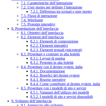
7.1. Caratteristiche dell’interazione
7.2. User stories per definire l’interazione
7.2.1. Differenza tra scenari e user stories
7.3. Flussi di interazione
7.4. Wireframe
7.5. Prototipi interattivi
8. Progettazione dell’interfaccia
8.1. Obiettivi dell’interfaccia
8.2. Elementi dell’interfaccia
8.2.1. Elementi di composizione
8.2.2. Elementi interattivi
8.2.3. Elementi testuali (microtesti)
8.3. Progettare e costruire in alta fedeltà
8.3.1. Layout di pagina
8.3.2. Prototipi in alta fedeltà
8.4. Progettare con il design system .italia
8.4.1. Documentazione
8.4.2. Benefici del design system
8.4.3. Risorse operative
8.4.4. Come contribuire al design system .italia
8.5. Progettare con i modelli di sito e servizi
8.5.1. Vantaggi dell’utilizzo dei modelli
8.5.2. I modelli di sito e servizi disponibili
9. Sviluppo dell’interfaccia
9.1. Approccio allo sviluppo