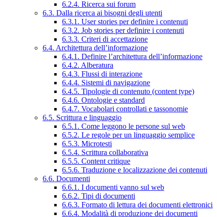
6.2.4. Ricerca sui forum
6.3. Dalla ricerca ai bisogni degli utenti
6.3.1. User stories per definire i contenuti
6.3.2. Job stories per definire i contenuti
6.3.3. Criteri di accettazione
6.4. Architettura dell’informazione
6.4.1. Definire l’architettura dell’informazione
6.4.2. Alberatura
6.4.3. Flussi di interazione
6.4.4. Sistemi di navigazione
6.4.5. Tipologie di contenuto (content type)
6.4.6. Ontologie e standard
6.4.7. Vocabolari controllati e tassonomie
6.5. Scrittura e linguaggio
6.5.1. Come leggono le persone sul web
6.5.2. Le regole per un linguaggio semplice
6.5.3. Microtesti
6.5.4. Scrittura collaborativa
6.5.5. Content critique
6.5.6. Traduzione e localizzazione dei contenuti
6.6. Documenti
6.6.1. I documenti vanno sul web
6.6.2. Tipi di documenti
6.6.3. Formato di lettura dei documenti elettronici
6.6.4. Modalità di produzione dei documenti