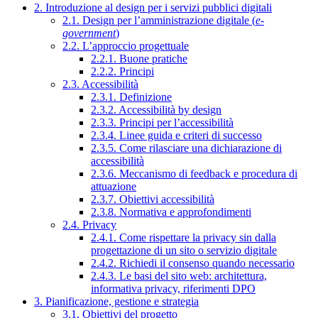
2. Introduzione al design per i servizi pubblici digitali
2.1. Design per l’amministrazione digitale (
e-
government
)
2.2. L’approccio progettuale
2.2.1. Buone pratiche
2.2.2. Principi
2.3. Accessibilità
2.3.1. Definizione
2.3.2. Accessibilità by design
2.3.3. Principi per l’accessibilità
2.3.4. Linee guida e criteri di successo
2.3.5. Come rilasciare una dichiarazione di
accessibilità
2.3.6. Meccanismo di feedback e procedura di
attuazione
2.3.7. Obiettivi accessibilità
2.3.8. Normativa e approfondimenti
2.4. Privacy
2.4.1. Come rispettare la privacy sin dalla
progettazione di un sito o servizio digitale
2.4.2. Richiedi il consenso quando necessario
2.4.3. Le basi del sito web: architettura,
informativa privacy, riferimenti DPO
3. Pianificazione, gestione e strategia
3.1. Obiettivi del progetto