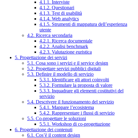
4.1.1. Interviste
4.1.2. Questionari
4.1.3. Test di usabilità
4.1.4. Web analytics
4.1.5. Strumenti di mappatura dell’esperienza
utente
4.2. Ricerca secondaria
4.2.1. Ricerca documentale
4.2.2. Analisi benchmark
4.2.3. Valutazione euristica
5. Progettazione dei servizi
5.1. Cosa sono i servizi e il service design
5.2. Progettare servizi pubblici digitali
5.3. Definire il modello di servizio
5.3.1. Identificare gli attori coinvolti
5.3.2. Formulare la proposta di valore
5.3.3. Inquadrare gli elementi costitutivi del
servizio
5.4. Descrivere il funzionamento del servizio
5.4.1. Mappare l’ecosistema
5.4.2. Rappresentare i flussi di servizio
5.5. Co-progettare le soluzioni
5.5.1. Workshop di co-progettazione
6. Progettazione dei contenuti
6.1. Cos’è il content design