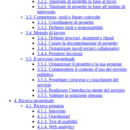
3.2.2. Tipologie di progetto in base al focus
3.2.3. Tipologie di progetto in base all’ambito di
intervento
3.3. Competenze, ruoli e figure coinvolte
3.3.1. Coordinatore di progetto
3.3.2. Definire ruoli e responsabilità
3.4. Metodo di lavoro
3.4.1. Definire processi, strumenti e rituali
3.4.2. Curare la documentazione di progetto
3.4.3. Organizzare tavoli tecnici collaborativi
3.4.4. Prendere decisioni
3.5. Il processo progettuale
3.5.1. Organizzare il progetto e la sua gestione
3.5.2. Comprendere il contesto d’uso del servizio
pubblico
3.5.3. Progettare i processi e i
touchpoint
del
servizio
3.5.4. Realizzare l’interfaccia utente del servizio
3.5.5. Validare la soluzione ottenuta
4. Ricerca progettuale
4.1. Ricerca primaria
4.1.1. Interviste
4.1.2. Questionari
4.1.3. Test di usabilità
4.1.4. Web analytics