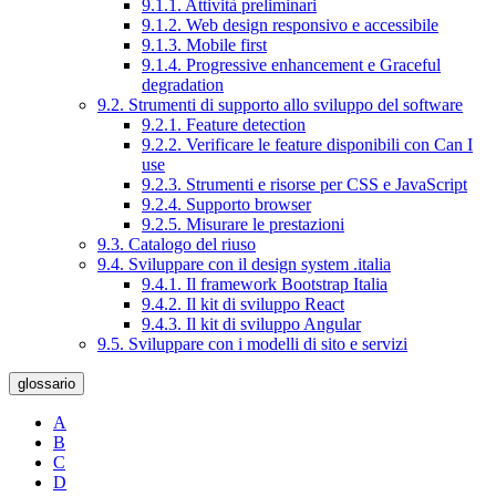
9.1.1. Attività preliminari
9.1.2. Web design responsivo e accessibile
9.1.3. Mobile first
9.1.4. Progressive enhancement e Graceful
degradation
9.2. Strumenti di supporto allo sviluppo del software
9.2.1. Feature detection
9.2.2. Verificare le feature disponibili con Can I
use
9.2.3. Strumenti e risorse per CSS e JavaScript
9.2.4. Supporto browser
9.2.5. Misurare le prestazioni
9.3. Catalogo del riuso
9.4. Sviluppare con il design system .italia
9.4.1. Il framework Bootstrap Italia
9.4.2. Il kit di sviluppo React
9.4.3. Il kit di sviluppo Angular
9.5. Sviluppare con i modelli di sito e servizi
glossario
A
B
C
D