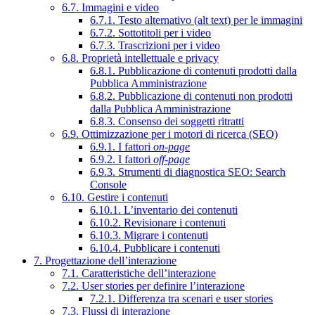
6.7. Immagini e video
6.7.1. Testo alternativo (alt text) per le immagini
6.7.2. Sottotitoli per i video
6.7.3. Trascrizioni per i video
6.8. Proprietà intellettuale e privacy
6.8.1. Pubblicazione di contenuti prodotti dalla
Pubblica Amministrazione
6.8.2. Pubblicazione di contenuti non prodotti
dalla Pubblica Amministrazione
6.8.3. Consenso dei soggetti ritratti
6.9. Ottimizzazione per i motori di ricerca (SEO)
6.9.1. I fattori
on-page
6.9.2. I fattori
off-page
6.9.3. Strumenti di diagnostica SEO: Search
Console
6.10. Gestire i contenuti
6.10.1. L’inventario dei contenuti
6.10.2. Revisionare i contenuti
6.10.3. Migrare i contenuti
6.10.4. Pubblicare i contenuti
7. Progettazione dell’interazione
7.1. Caratteristiche dell’interazione
7.2. User stories per definire l’interazione
7.2.1. Differenza tra scenari e user stories
7.3. Flussi di interazione