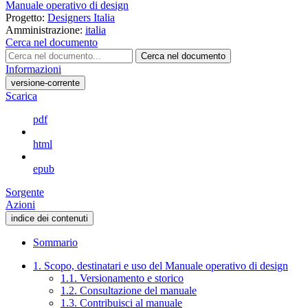
Manuale operativo di design
Progetto:
Designers Italia
Amministrazione:
italia
Cerca nel documento
Cerca nel documento
Informazioni
versione-corrente
Scarica
pdf
html
epub
Sorgente
Azioni
indice dei contenuti
Sommario
1. Scopo, destinatari e uso del Manuale operativo di design
1.1. Versionamento e storico
1.2. Consultazione del manuale
1.3. Contribuisci al manuale