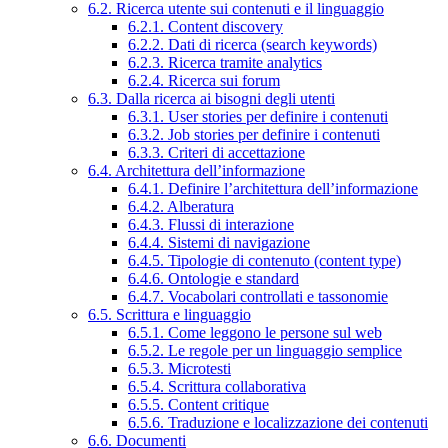
6.2. Ricerca utente sui contenuti e il linguaggio
6.2.1. Content discovery
6.2.2. Dati di ricerca (search keywords)
6.2.3. Ricerca tramite analytics
6.2.4. Ricerca sui forum
6.3. Dalla ricerca ai bisogni degli utenti
6.3.1. User stories per definire i contenuti
6.3.2. Job stories per definire i contenuti
6.3.3. Criteri di accettazione
6.4. Architettura dell’informazione
6.4.1. Definire l’architettura dell’informazione
6.4.2. Alberatura
6.4.3. Flussi di interazione
6.4.4. Sistemi di navigazione
6.4.5. Tipologie di contenuto (content type)
6.4.6. Ontologie e standard
6.4.7. Vocabolari controllati e tassonomie
6.5. Scrittura e linguaggio
6.5.1. Come leggono le persone sul web
6.5.2. Le regole per un linguaggio semplice
6.5.3. Microtesti
6.5.4. Scrittura collaborativa
6.5.5. Content critique
6.5.6. Traduzione e localizzazione dei contenuti
6.6. Documenti