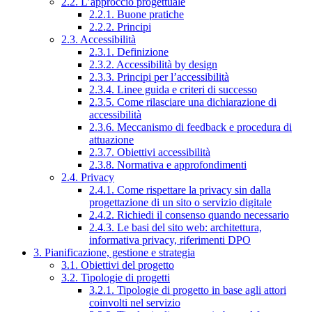
2.2. L’approccio progettuale
2.2.1. Buone pratiche
2.2.2. Principi
2.3. Accessibilità
2.3.1. Definizione
2.3.2. Accessibilità by design
2.3.3. Principi per l’accessibilità
2.3.4. Linee guida e criteri di successo
2.3.5. Come rilasciare una dichiarazione di
accessibilità
2.3.6. Meccanismo di feedback e procedura di
attuazione
2.3.7. Obiettivi accessibilità
2.3.8. Normativa e approfondimenti
2.4. Privacy
2.4.1. Come rispettare la privacy sin dalla
progettazione di un sito o servizio digitale
2.4.2. Richiedi il consenso quando necessario
2.4.3. Le basi del sito web: architettura,
informativa privacy, riferimenti DPO
3. Pianificazione, gestione e strategia
3.1. Obiettivi del progetto
3.2. Tipologie di progetti
3.2.1. Tipologie di progetto in base agli attori
coinvolti nel servizio