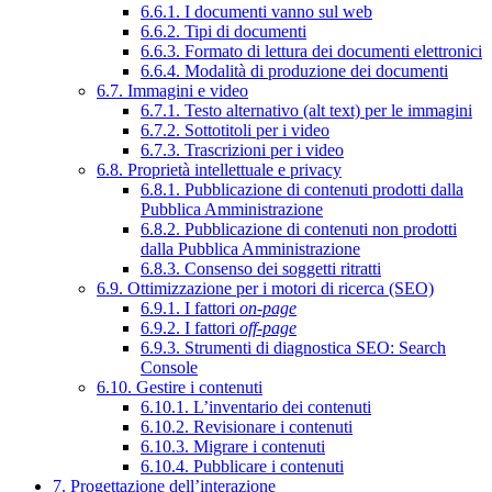
6.6.1. I documenti vanno sul web
6.6.2. Tipi di documenti
6.6.3. Formato di lettura dei documenti elettronici
6.6.4. Modalità di produzione dei documenti
6.7. Immagini e video
6.7.1. Testo alternativo (alt text) per le immagini
6.7.2. Sottotitoli per i video
6.7.3. Trascrizioni per i video
6.8. Proprietà intellettuale e privacy
6.8.1. Pubblicazione di contenuti prodotti dalla
Pubblica Amministrazione
6.8.2. Pubblicazione di contenuti non prodotti
dalla Pubblica Amministrazione
6.8.3. Consenso dei soggetti ritratti
6.9. Ottimizzazione per i motori di ricerca (SEO)
6.9.1. I fattori
on-page
6.9.2. I fattori
off-page
6.9.3. Strumenti di diagnostica SEO: Search
Console
6.10. Gestire i contenuti
6.10.1. L’inventario dei contenuti
6.10.2. Revisionare i contenuti
6.10.3. Migrare i contenuti
6.10.4. Pubblicare i contenuti
7. Progettazione dell’interazione