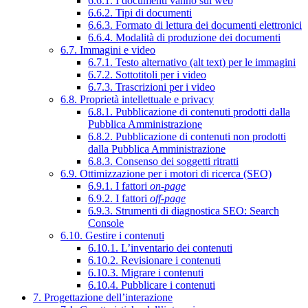
6.6.1. I documenti vanno sul web
6.6.2. Tipi di documenti
6.6.3. Formato di lettura dei documenti elettronici
6.6.4. Modalità di produzione dei documenti
6.7. Immagini e video
6.7.1. Testo alternativo (alt text) per le immagini
6.7.2. Sottotitoli per i video
6.7.3. Trascrizioni per i video
6.8. Proprietà intellettuale e privacy
6.8.1. Pubblicazione di contenuti prodotti dalla
Pubblica Amministrazione
6.8.2. Pubblicazione di contenuti non prodotti
dalla Pubblica Amministrazione
6.8.3. Consenso dei soggetti ritratti
6.9. Ottimizzazione per i motori di ricerca (SEO)
6.9.1. I fattori
on-page
6.9.2. I fattori
off-page
6.9.3. Strumenti di diagnostica SEO: Search
Console
6.10. Gestire i contenuti
6.10.1. L’inventario dei contenuti
6.10.2. Revisionare i contenuti
6.10.3. Migrare i contenuti
6.10.4. Pubblicare i contenuti
7. Progettazione dell’interazione