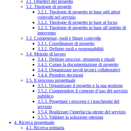
3.1. Obiettivi del progetto
3.2. Tipologie di progetti
3.2.1. Tipologie di progetto in base agli attori
coinvolti nel servizio
3.2.2. Tipologie di progetto in base al focus
3.2.3. Tipologie di progetto in base all’ambito di
intervento
3.3. Competenze, ruoli e figure coinvolte
3.3.1. Coordinatore di progetto
3.3.2. Definire ruoli e responsabilità
3.4. Metodo di lavoro
3.4.1. Definire processi, strumenti e rituali
3.4.2. Curare la documentazione di progetto
3.4.3. Organizzare tavoli tecnici collaborativi
3.4.4. Prendere decisioni
3.5. Il processo progettuale
3.5.1. Organizzare il progetto e la sua gestione
3.5.2. Comprendere il contesto d’uso del servizio
pubblico
3.5.3. Progettare i processi e i
touchpoint
del
servizio
3.5.4. Realizzare l’interfaccia utente del servizio
3.5.5. Validare la soluzione ottenuta
4. Ricerca progettuale
4.1. Ricerca primaria