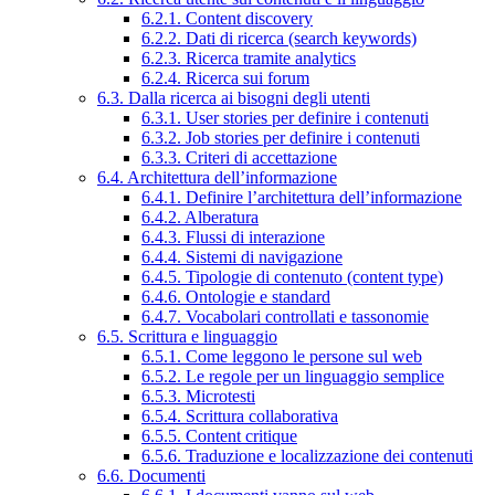
6.2.1. Content discovery
6.2.2. Dati di ricerca (search keywords)
6.2.3. Ricerca tramite analytics
6.2.4. Ricerca sui forum
6.3. Dalla ricerca ai bisogni degli utenti
6.3.1. User stories per definire i contenuti
6.3.2. Job stories per definire i contenuti
6.3.3. Criteri di accettazione
6.4. Architettura dell’informazione
6.4.1. Definire l’architettura dell’informazione
6.4.2. Alberatura
6.4.3. Flussi di interazione
6.4.4. Sistemi di navigazione
6.4.5. Tipologie di contenuto (content type)
6.4.6. Ontologie e standard
6.4.7. Vocabolari controllati e tassonomie
6.5. Scrittura e linguaggio
6.5.1. Come leggono le persone sul web
6.5.2. Le regole per un linguaggio semplice
6.5.3. Microtesti
6.5.4. Scrittura collaborativa
6.5.5. Content critique
6.5.6. Traduzione e localizzazione dei contenuti
6.6. Documenti