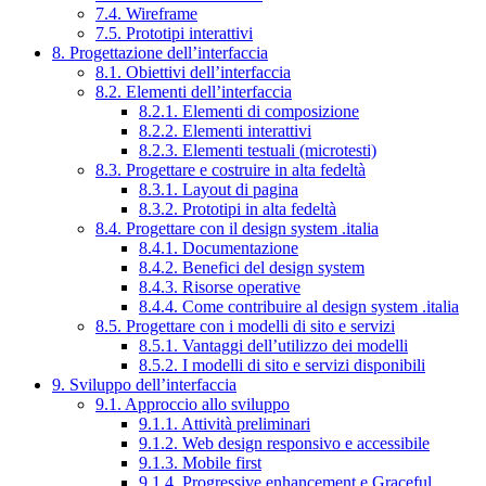
7.4. Wireframe
7.5. Prototipi interattivi
8. Progettazione dell’interfaccia
8.1. Obiettivi dell’interfaccia
8.2. Elementi dell’interfaccia
8.2.1. Elementi di composizione
8.2.2. Elementi interattivi
8.2.3. Elementi testuali (microtesti)
8.3. Progettare e costruire in alta fedeltà
8.3.1. Layout di pagina
8.3.2. Prototipi in alta fedeltà
8.4. Progettare con il design system .italia
8.4.1. Documentazione
8.4.2. Benefici del design system
8.4.3. Risorse operative
8.4.4. Come contribuire al design system .italia
8.5. Progettare con i modelli di sito e servizi
8.5.1. Vantaggi dell’utilizzo dei modelli
8.5.2. I modelli di sito e servizi disponibili
9. Sviluppo dell’interfaccia
9.1. Approccio allo sviluppo
9.1.1. Attività preliminari
9.1.2. Web design responsivo e accessibile
9.1.3. Mobile first
9.1.4. Progressive enhancement e Graceful