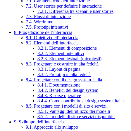
7.1. Caratteristiche dell’interazione
7.2. User stories per definire l’interazione
7.2.1. Differenza tra scenari e user stories
7.3. Flussi di interazione
7.4. Wireframe
7.5. Prototipi interattivi
8. Progettazione dell’interfaccia
8.1. Obiettivi dell’interfaccia
8.2. Elementi dell’interfaccia
8.2.1. Elementi di composizione
8.2.2. Elementi interattivi
8.2.3. Elementi testuali (microtesti)
8.3. Progettare e costruire in alta fedeltà
8.3.1. Layout di pagina
8.3.2. Prototipi in alta fedeltà
8.4. Progettare con il design system .italia
8.4.1. Documentazione
8.4.2. Benefici del design system
8.4.3. Risorse operative
8.4.4. Come contribuire al design system .italia
8.5. Progettare con i modelli di sito e servizi
8.5.1. Vantaggi dell’utilizzo dei modelli
8.5.2. I modelli di sito e servizi disponibili
9. Sviluppo dell’interfaccia
9.1. Approccio allo sviluppo