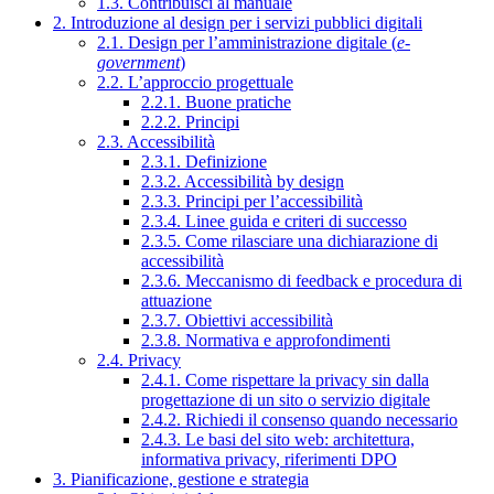
1.3. Contribuisci al manuale
2. Introduzione al design per i servizi pubblici digitali
2.1. Design per l’amministrazione digitale (
e-
government
)
2.2. L’approccio progettuale
2.2.1. Buone pratiche
2.2.2. Principi
2.3. Accessibilità
2.3.1. Definizione
2.3.2. Accessibilità by design
2.3.3. Principi per l’accessibilità
2.3.4. Linee guida e criteri di successo
2.3.5. Come rilasciare una dichiarazione di
accessibilità
2.3.6. Meccanismo di feedback e procedura di
attuazione
2.3.7. Obiettivi accessibilità
2.3.8. Normativa e approfondimenti
2.4. Privacy
2.4.1. Come rispettare la privacy sin dalla
progettazione di un sito o servizio digitale
2.4.2. Richiedi il consenso quando necessario
2.4.3. Le basi del sito web: architettura,
informativa privacy, riferimenti DPO
3. Pianificazione, gestione e strategia