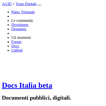
AGID
+
Team Digitale
Piano Triennale
Le community
Developers
Designers
Gli strumenti
Forum
Docs
GitHub
Docs Italia
beta
Documenti pubblici, digitali.