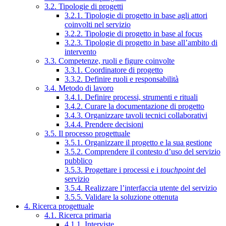
3.2. Tipologie di progetti
3.2.1. Tipologie di progetto in base agli attori
coinvolti nel servizio
3.2.2. Tipologie di progetto in base al focus
3.2.3. Tipologie di progetto in base all’ambito di
intervento
3.3. Competenze, ruoli e figure coinvolte
3.3.1. Coordinatore di progetto
3.3.2. Definire ruoli e responsabilità
3.4. Metodo di lavoro
3.4.1. Definire processi, strumenti e rituali
3.4.2. Curare la documentazione di progetto
3.4.3. Organizzare tavoli tecnici collaborativi
3.4.4. Prendere decisioni
3.5. Il processo progettuale
3.5.1. Organizzare il progetto e la sua gestione
3.5.2. Comprendere il contesto d’uso del servizio
pubblico
3.5.3. Progettare i processi e i
touchpoint
del
servizio
3.5.4. Realizzare l’interfaccia utente del servizio
3.5.5. Validare la soluzione ottenuta
4. Ricerca progettuale
4.1. Ricerca primaria
4.1.1. Interviste